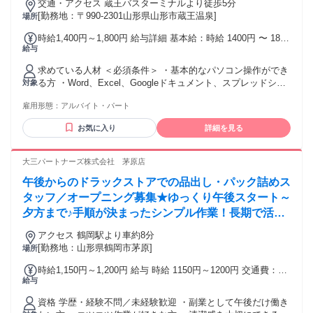
交通・アクセス 蔵王バスターミナルより徒歩5分
[勤務地：〒990-2301山形県山形市蔵王温泉]
場所
時給1,400円～1,800円 給与詳細 基本給：時給 1400円 〜 1800
給与
円
求めている人材 ＜必須条件＞ ・基本的なパソコン操作ができ
る方 ・Word、Excel、Googleドキュメント、スプレッドシー
対象
トなどを使える方 ・社内外の関係者と丁寧にコミュニケーシ
雇用形態：
アルバイト・パート
ョンを取れる方 ・普通自動車運転免許をお持ちの方 ＜歓迎す
る経験＞ ・総務、人事、労務、経理、一般事務のいずれかの
お気に入り
詳細を見る
実務経験 ・採用業務や求人媒体の運用経験 ・給与計算、勤怠
管理、社会保険手続きに関する経験 ・ホテル、観光、飲食業
界での勤務経験 ・スタートアップや少人数組織での勤務経験
大三パートナーズ株式会社 茅原店
・英語を使った簡単な連絡や案内ができる方 ＜このような方
午後からのドラックストアでの品出し・パック詰めス
に向いています＞ ・人を支える仕事が好きな方 ・細かな確認
や整理を丁寧に行える方 ・決まっていないことを一緒に整え
タッフ／オープニング募集★ゆっくり午後スタート～
ていける方 ・複数の業務に優先順位をつけて対応できる方 ・
夕方まで♪手順が決まったシンプル作業！長期で活躍
地域づくりや蔵王温泉の未来に関心がある方 ・会社と一緒に
★Wワークに◎
成長していきたい方 年齢制限：なし 性別制限：なし
アクセス 鶴岡駅より車約8分
[勤務地：山形県鶴岡市茅原]
場所
時給1,150円～1,200円 給与 時給 1150円～1200円 交通費：交
給与
通費支給
資格 学歴・経験不問／未経験歓迎 ・副業として午後だけ働き