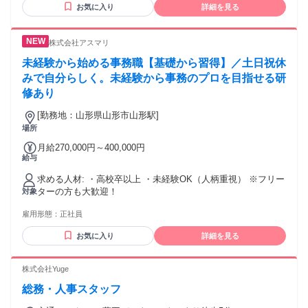
お気に入り
詳細を見る
きは周りの先輩にすぐ聞ける環境なので安心です！ ＜こんな
方にピッタリ＞ ・電話対応経験を活かしたい方 ・人の気持ち
をくみ取るのが得意な方 ・サポートや気配りが自然にできる
株式会社アスマリ
方 ・オフィスより、自宅で集中したい派の方 【活かせる経
験・スキル】 データ入力、事務、一般事務、 コールセンタ
未経験から始める事務職【基礎から習得】／土日祝休
ー、テレアポ、 在宅勤務、リモートワークなどの業務経験。
みで自分らしく。未経験から事務のプロを目指せる研
修あり
[勤務地：山形県山形市山形駅]
場所
月給270,000円～400,000円
給与
求める人材: ・高校卒以上 ・未経験OK（人柄重視） ※フリー
ターの方も大歓迎！
対象
雇用形態：
正社員
お気に入り
詳細を見る
株式会社Yuge
総務・人事スタッフ