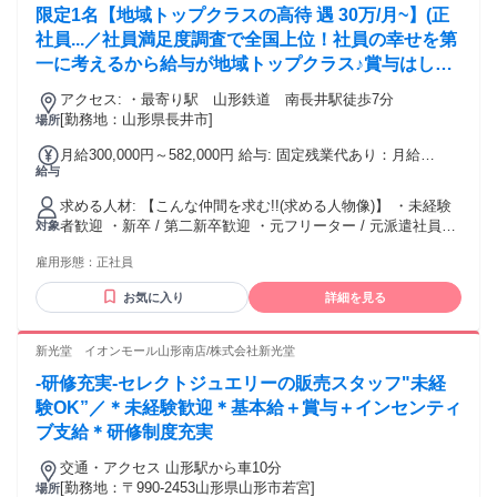
限定1名【地域トップクラスの高待 遇 30万/月~】(正
データ入力／軽作業／在宅／医療事務／ 単発／接客／キッチ
ン／販売／カラオケ／ ホテル／居酒屋 etc... 異業種からの転
社員...／社員満足度調査で全国上位！社員の幸せを第
職者が多数活躍中！ ＜勤務スタッフの声＞ ✅20代・女性／勤
一に考えるから給与が地域トップクラス♪賞与はしっ
続1年 旅行が好きで、観光に関わる仕事に興味があり入社しま
かり年2回支給♪
した。 未経験でも先輩が丁寧に教えてくれるので安心です。
アクセス: ・最寄り駅 山形鉄道 南長井駅徒歩7分
お客様に『ありがとう』と言ってもらえるとやりがいを感じ
[勤務地：山形県長井市]
場所
ます。 また、周りと連携しながら進める仕事なので、一人で
月給300,000円～582,000円 給与: 固定残業代あり：月給
抱え込まずに働けます。 コミュニケーション力も自然と身に
給与
￥300,000 〜 ￥582,000は1か月当たりの固定残業代
つく環境だと思います。 ✅30代・男性／勤続3年 研修がしっ
￥40,774（22時間相当分）を含む。22時間を超える残業代は
かりしていて、休みも多いので働きやすく、 周りにも相談し
求める人材: 【こんな仲間を求む!!(求める人物像)】 ・未経験
追加で支給する。 給与:月給300,774円〜582,327円＋賞与年2
やすくて、仕事とプライベートのバランスが取りやすいのが
者歓迎 ・新卒 / 第二新卒歓迎 ・元フリーター / 元派遣社員活
対象
回 ■賞与：年2回（約4.0か月分） ※2025年度:夏季賞与平均支
魅力だと思います。 早番・遅番はありますが、出勤時間のラ
躍中 ・ハローワークで仕事探し中の方も歓迎 ・お客さまとコ
給 75.6万超え ■昇給：年2回（6月、12月）
ッシュを避けられるのは助かっています。 旅行や地域の情報
雇用形態：
正社員
ミュニケーションを取るのが好きな人 ・接客を通して人を元
にも自然と詳しくなれるので、日々新しい発見があります！ -
気にしたい人 ・自分が輝かせながら働きたい人 ・正社員デビ
◇ダイバーシティ（障がい、育児、介護など）推進中 障がい
お気に入り
詳細を見る
ュー歓迎 ・新しい知識・技術を継続的に学ぶ姿勢がある人 ・
者の方も 全ての募集に応募可能！ -
デジタル機器・ITツールを日常的に使用しても問題ない人 ・
長年のやり方に固執せず、新しい方法を取り入れられる人
新光堂 イオンモール山形南店/株式会社新光堂
-研修充実-セレクトジュエリーの販売スタッフ"未経
験OK”／＊未経験歓迎＊基本給＋賞与＋インセンティ
ブ支給＊研修制度充実
交通・アクセス 山形駅から車10分
[勤務地：〒990-2453山形県山形市若宮]
場所