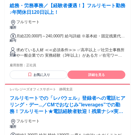
総務・労務事務／【経験者優遇！】フルリモート勤務
♪年間休日120日以上！
フルリモート
場所
月給220,000円～240,000円 給与詳細 ※基本給・固定残業代の
給与
総額 基本給：月給 17万8900円 〜 19万5000円 固定残業代：
あり 1ヶ月あたり4万1100円 〜 4万5000円（固定残業時間：1
求めている人材 ≪≪必須条件≫≫ ✅高卒以上 ✅社労士事務所
ヶ月あたり30時間） 固定残業時間を超えた勤務時間について
や一般企業での 実務経験（3年以上）がある方 ✅在宅ワーク
対象
は別途残業代を支給する 【一律手当】 全員に一律で支払われ
のため、 インターネット環境が整っている方 【あれば優遇し
る通勤・皆勤・家族手当金額：なし 全員に一律で支払われる
雇用形態：
正社員
ます】 □下記システムの操作・使用経験がある方 ・PCA給与
その他手当金額：なし ★経験、能力を考慮のうえ決定しま
・KING OF TIME ・Touch on Time ・オフィスステーション
す。 ★社内・社外を問わず、打ち合わせや 会議などもWEB
お気に入り
詳細を見る
・jinjer（ジンジャー）給与、勤怠など □社会保険労務士の資
会議で行いますので、 出勤は基本的にありません。
格 □給与計算検定 細かい作業が得意な方 裏方の仕事が好きな
方 歓迎します！ 今までの経験や知識を活かして 働きたい方
レバレジーズオフィスサポート 静岡支店
をお待ちしております！
フルリモートでの「レバウェル」登録者への電話ヒア
リング・デー...／CMでおなじみ”leverages”での勤
務！フルリモート★電話経験者歓迎！残業ナシ×実働
6ｈ～◎週4日～◎土日祝休み
フルリモート
場所