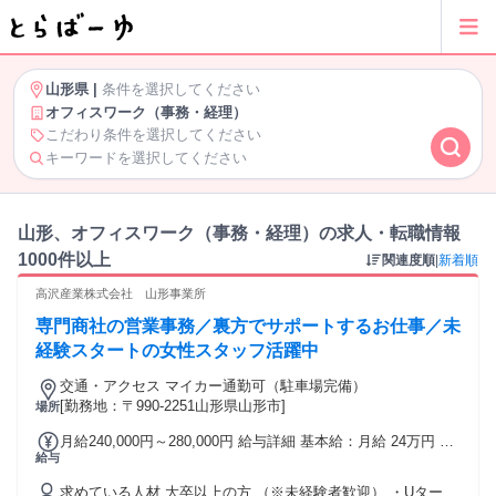
山形県
|
条件を選択してください
オフィスワーク（事務・経理）
こだわり条件を選択してください
キーワードを選択してください
山形、オフィスワーク（事務・経理）の求人・転職情報
1000件以上
関連度順
|
新着順
高沢産業株式会社 山形事業所
専門商社の営業事務／裏方でサポートするお仕事／未
経験スタートの女性スタッフ活躍中
交通・アクセス マイカー通勤可（駐車場完備）
[勤務地：〒990-2251山形県山形市]
場所
月給240,000円～280,000円 給与詳細 基本給：月給 24万円 〜
給与
28万円 固定残業代：なし 【一律手当】 全員に一律で支払わ
れる通勤・皆勤・家族手当金額：なし 全員に一律で支払われ
求めている人材 大卒以上の方 （※未経験者歓迎） ・Uター