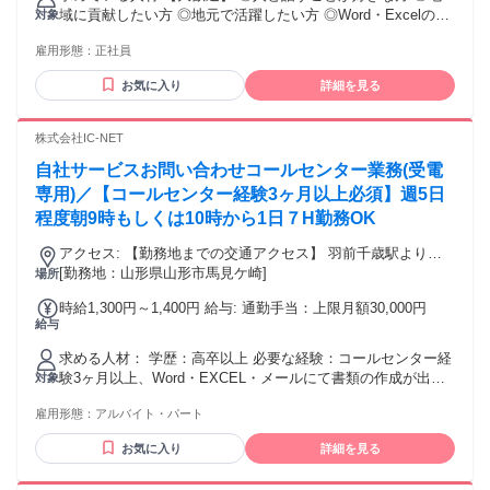
業時間：1ヶ月あたり1時間） 固定残業時間を超える勤務につ
域に貢献したい方 ◎地元で活躍したい方 ◎Word・Excelのス
対象
いては残業代の支給なし 固定残業代を支給しない理由：みな
キルがある方 【歓 迎】 ○銀行業務に関する資格をお持ちの方
し労働時間制のため 【一律手当】 全員に一律で支払われる通
雇用形態：
正社員
（銀行業務検定・外務員資格など） ○JAでの業務経験がある
勤・皆勤・家族手当金額：あり 1ヶ月あたり1円 〜 2万6100円
方 年齢の条件と理由：あり（例外事由3号のイ・35歳未満
全員に一律で支払われるその他手当金額：あり 1ヶ月あたり1
お気に入り
詳細を見る
（長期勤続によるキャリア形成のため））
円 〜 2万8000円 賞 与 5.2ヶ月分（2025年度実績７月、１２月
に支給） 通勤手当 自宅から2km以上の場合支給 3,000円～
株式会社IC-NET
（距離に応じて）上限16,100円 ※2km未満の場合は支給無 家
族手当 満22歳までの子どもがいる方のみ 8,000円固定 ※学生
自社サービスお問い合わせコールセンター業務(受電
に限り満19歳～満22歳の方は10,000円 住宅手当 家賃の半額を
専用)／【コールセンター経験3ヶ月以上必須】週5日
支給 上限28,000円 ※月額12,000円を超える賃貸に住み、満35
程度朝9時もしくは10時から1日７H勤務OK
歳までの方が対象
アクセス: 【勤務地までの交通アクセス】 羽前千歳駅より徒
歩17分、北山形駅より徒歩18分 マイカー通勤ＯＫ（駐車場あ
[勤務地：山形県山形市馬見ケ崎]
場所
り（無料）） 勤務場所：山形県山形市馬見ヶ崎1丁目13-8
時給1,300円～1,400円 給与: 通勤手当：上限月額30,000円
【勤務地URL】
給与
https://maps.app.goo.gl/cHoU2XhJV44SB6so6
求める人材： 学歴：高卒以上 必要な経験：コールセンター経
験3ヶ月以上、Word・EXCEL・メールにて書類の作成が出来
対象
る方 ※接客業経験者、コールセンター職経験者歓迎 必要な資
雇用形態：
アルバイト・パート
格：普通自動車免許を持っている方 求める人材: 必要技術：
Word・Excel・メールの操作が出来る方
お気に入り
詳細を見る