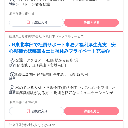
るその他手当金額：なし ※残業が発生した場合は都度支給し
ン、Iターン者も歓迎
対象
ます。 ※家族手当や特技手当などあり。 ※年齢、経験、能力
を考慮の上優遇します。
雇用形態：
正社員
お気に入り
詳細を見る
山形県山形市(株式会社JR東日本パーソネルサービス)
JR東北本部で社員サポート事務／福利厚生充実！安
心就業☆残業無＆土日祝休みプライベート充実◎
交通・アクセス JR山形駅から徒歩3分
[勤務地：山形県山形市城南町]
場所
時給1,270円 給与詳細 基本給：時給 1270円
給与
求めている人材 ・学歴不問/資格不問 ・パソコンを使用した
事務職経験がある方 ・周囲と良好なコミュニケーションが取
対象
れる方
雇用形態：
派遣社員
お気に入り
詳細を見る
社会保険労務士法人そうけいLab