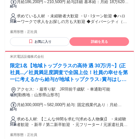
月給186,200円～210,500円 給与詳細 基本給：月給 18万6200
給与
円 〜 21万500円 固定残業代：なし 【一律手当】 全員に一律
で支払われる通勤・皆勤・家族手当金額：なし 全員に一律で
求めている人材 ・未経験者大歓迎 ・U・Iターン歓迎 ◆ハロ
支払われるその他手当金額：なし ＊昇給有(年1回) ＊報奨金有
ーワークで求人をお探しの方も大歓迎 ◆ダイバーシティ（障
対象
（年2回※会社業績による） ＊残業少なめ(残業月５時間以内)
がい、育児、介護など）推進中 ハンディキャップがある方も
※残業が発生した場合は超過分別途支給
雇用形態：
正社員
すべてのお仕事にご応募頂けます 【勤務スタッフの声】 ✅ 20
代・女性スタッフ 研修が丁寧でスクリプトも整っているた
お気に入り
詳細を見る
め、 未経験でも段階を踏んで自信を持って対応できるように
なりました。 困ったときは先輩や管理者がすぐにフォローし
てくれるので安心です。 ✅ 30代・女性スタッフ 業務の幅が広
米沢電話設備株式会社
く、できることが増えるごとに達成感があります。 職場の雰
限定1名【地域トップクラスの高待 遇 30万/月~】(正
囲気が良く、相談しやすいので安心して成長できます。 ✅ 50
代・男性スタッフ 年齢に関係なく受け入れてもらえ、お客様
社員...／社員満足度調査で全国上位！社員の幸せを第
に感謝される場面が多く、 やりがいを感じています。設備や
一に考えるから給与が地域トップクラス♪賞与はしっ
環境も整っていて、とても働きやすい職場です。
かり年2回支給♪
アクセス: ・最寄り駅 JR羽前千歳駅 ・車通勤可能
[勤務地：山形県山形市]
場所
月給300,000円～582,000円 給与: 固定残業代あり：月給
給与
￥300,000 〜 ￥582,000は1か月当たりの固定残業代
￥40,774（22時間相当分）を含む。22時間を超える残業代は
求める人材: 【こんな仲間を求む!!(求める人物像)】 ・未経験
追加で支給する。 給与:月給300,774円〜582,327円＋賞与年2
者歓迎 ・新卒 / 第二新卒歓迎 ・元フリーター / 元派遣社員活
対象
回 ■賞与：年2回（約4.0か月分） ※2025年度:夏季賞与平均支
躍中 ・ハローワークで仕事探し中の方も歓迎 ・お客さまとコ
給 75.6万超え ■昇給：年2回（6月、12月）
雇用形態：
正社員
ミュニケーションを取るのが好きな人 ・接客を通して人を元