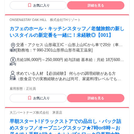
気にしたい人 ・自分が輝かせながら働きたい人 ・正社員デビ
お気に入り
詳細を見る
ュー歓迎 ・新しい知識・技術を継続的に学ぶ姿勢がある人 ・
デジタル機器・ITツールを日常的に使用しても問題ない人 ・
長年のやり方に固執せず、新しい方法を取り入れられる人
ONSEN&STAY OAK HILL 株式会社THリゾート
カフェのホール・キッチンスタッフ／老舗旅館の新し
いスタイルの新定番を一緒に！未経験◎【001】
交通・アクセス 山形蔵王IC・山形上山ICから車で20分（車通
勤OK・寮完備）／蔵王温泉バスターミナル駅から徒歩10分
[勤務地：〒990-2301山形県山形市蔵王温泉]
場所
月給186,000円～250,000円 給与詳細 基本給：月給 18万6000
給与
円 〜 25万円 固定残業代：なし 【一律手当】 全員に一律で支
払われる通勤・皆勤・家族手当金額：なし 全員に一律で支払
求めている人材 【必須経験】 何らかの調理経験がある方
われるその他手当金額：なし ※経験・能力・前職給与等を考
（飲食店での実務経験があれば尚可、家庭料理レベルでも
対象
慮し決定 ※交通費支給 ★キャリアアップ制度有 一般→サー
OK！） ▼活かせる経験 カフェスタッフ、飲食店スタッフ、
ビスチーフ→リーダー→副支配人 ※昇格に伴う昇給有 上司の
雇用形態：
正社員
調理スタッフ（調理補助）、ホテルスタッフ、接客スタッ
好みや主観ではなく、評価制度を用いた正当評価を行ってい
フ、販売職、営業職などの人と接する仕事の経験全般の経験
るので、 納得感のあるキャリアアップ・昇給が可能です。
お気に入り
詳細を見る
が活かせます。 ▼特に歓迎する経験 ・朝食/ランチ調理経験
・カフェでのバリスタ経験 ・バーでの接客経験 【以下のよう
な方歓迎】 ・人と接することが好きで、明るく笑顔で対応で
大三パートナーズ株式会社 茅原店
きる方 ・チームワークを大切にし、仲間と協力して仕事に取
早朝スタート!ドラックストアでの品出し・パック詰
り組める方 ・状況に応じて、臨機応変な対応ができる方 ・新
しいことを考えるのが好き ・言われたままやるより工夫した
めスタッフ／オープニングスタッフ★7時or8時～お
い ・チームの一体感を味わいたい ・蔵王・上山・天童エリア