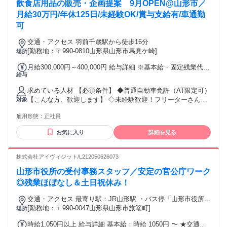
飲食店用品の販売・企画提案 9月OPEN@山形市／
で働きたい」「体力的に無理なく働きたい」など、 転職理由
もさまざまです。 未経験スタートの方がほとんどなのでご安
月給30万円/年休125日/未経験OK/賞与支給有/車通勤
心ください！ 年齢の条件と理由：あり（18歳～62歳 定年年齢
可
を上限(例外事由1号) 定年年齢が63歳のため及び満18歳未満の
深夜業務の原則禁止）
交通・アクセス 羽前千歳駅から徒歩16分
[勤務地：〒990-0810山形県山形市馬見ケ崎]
場所
月給300,000円～400,000円 給与詳細 ※基本給・固定残業代の
給与
総額 基本給：月給 24万3960円 〜 32万5300円 固定残業代：
あり 1ヶ月あたり5万6040円 〜 7万4700円（固定残業時間：1
求めている人材 【必須条件】 ◆普通自動車免許（AT限定可）
ヶ月あたり30時間） 固定残業時間を超えた勤務時間について
【こんな方、歓迎します】 ◇未経験歓迎！フリーターさんか
対象
は別途残業代を支給する 【一律手当】 全員に一律で支払われ
ら正社員を目指せる！ ◇ブランクOK！もちろん、経験者歓迎
る通勤・皆勤・家族手当金額：あり 全員に一律で支払われる
雇用形態：
正社員
です！ ◇学歴不問 / 職歴不問 ◇厨房機器販売・営業経験のあ
その他手当金額：なし ◆賞与あり（年2回） ◆昇給あり（年1
る方 ◇営業・販売経験が3年以上ある方 ◇飲食店・飲食企業
回） ◆交通費支給（上限3万円） ※年齢、経験などを考慮の
お気に入り
詳細を見る
での就業経験が3年以上ある方 ◇U・Iターン歓迎 ◇ルート営
上決定します
業の経験がある方 ◇新しい業界・仕事にチャレンジしたい方
◇ベンチャー精神の溢れる会社で働きたい方 ◇キャリアアッ
株式会社アイヴィジット/L212050626073
プできる職場で働きたい方 ◇飲食業界を盛り上げたいという
山形市役所の受付事務スタッフ／安定の官公庁ワーク
気持ちのある方 ◇外食産業に興味のある方 ◇人とコミュニケ
ーションを取るのが好きな方
◎残業ほぼなし＆土日祝休み！
交通・アクセス 最寄り駅：JR山形駅 ・バス停「山形市役所
前」からすぐ・バス停「市役所南口」から徒歩2分
[勤務地：〒990-0047山形県山形市旅篭町]
場所
時給1,050円以上 給与詳細 基本給：時給 1050円 〜 ★交通費