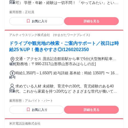
可） 学歴・年齢・経験は一切不問！ 「やってみたい」という
対象
す 試用期間3ヵ月（待遇変更なし） 【昇給・賞与】 ■昇給：
意欲を重視します。 《こんな方に最適です》 ・プライベート
年1回 ■賞与：年2回（7月・12月） ※業績により決算賞与あ
雇用形態：
正社員
も大切に働きたい ・転勤のない環境で腰を据えたい ・チーム
り 【手当詳細】 ■通勤手当（全額支給／ガソリン支給） ■残
ワークを大切にできる方
業手当（全額支給） ■現場手当 ■資格手当 ・1級土木施工管理
お気に入り
詳細を見る
技士：2万円 ・2級土木施工管理技士：1万円 ■未就学児手当
（1万円）
アルティウスリンク株式会社 (やまがたワークプレイス)
ドライブや観光地の検索・ご案内サポート／祝日は時
給25％UP！働きやすさ◎/1260202350
交通・アクセス 茂吉記念館前駅から車で5分(大型無料駐車場/
ガソリン代支給)
[勤務地：〒990-2317山形県山形市みはらしの丘]
場所
時給1,350円～1,650円 給与詳細 基本給：時給 1350円 〜 1650
給与
円 ■交通費全額支給（規定有） ■祝日は時給25％UPで1650
円！！ ■残業代は1分単位で支給
求めている人材 未経験、育児中の30代、育児経験のある40
代、これから家庭を持つ20代など さまざまな世代が働いてい
対象
ます。 急なお休みも周囲が理解してサポートしてくれる環境
雇用形態：
アルバイト・パート
です。 産休・育休を何度も取得している先輩も多く、 結婚や
出産などライフスタイルが変わっても、長く働きたい方にぴ
お気に入り
詳細を見る
ったりです。 【在籍社員はここから通勤しています！】 山形
市／上山市／南陽市／高畠町／長井市／ 白鷹町／山辺町／中
山町／天童市／寒河江市／ 東根市／河北町／大江町／朝日町
米沢電話設備株式会社
etc.… 前職は・・・ コンビニ／銀行／事務／営業／カフェ／