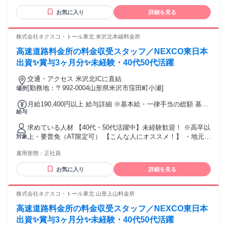
事に不安を 感じていましたが、先輩たち が丁寧に教えてくだ
気にしたい人 ・自分が輝かせながら働きたい人 ・正社員デビ
さった おかげで、今ではやりがいを 感じるようになりまし
お気に入り
詳細を見る
ュー歓迎 ・新しい知識・技術を継続的に学ぶ姿勢がある人 ・
た。 お客様に居心地の良い、 そして温かい時間を過ごして欲
デジタル機器・ITツールを日常的に使用しても問題ない人 ・
しい！ という気持ちで接しているので、 お客様の笑顔が見れ
長年のやり方に固執せず、新しい方法を取り入れられる人
株式会社ネクスコ・トール東北 米沢北本線料金所
た時は やりがいも大きいですし、 こちらまで嬉しくなっちゃ
いますね♪ また評価制度もしっかりしていて、 年に一度の基
高速道路料金所の料金収受スタッフ／NEXCO東日本
本給の昇給 ＋社内キャンペーンによる インセンティブの支給
出資✨賞与3ヶ月分✨未経験・40代50代活躍
も、 仕事のやる気が出て働きがいがあります。 会社の業績が
いいときは、 年2回の賞与とは別に、 決算賞与がでるのもう
交通・アクセス 米沢北ICに直結
れしいです。 接客は楽しいですよ♪ おすすめです！ ＊ ＊ ＊
[勤務地：〒992-0004山形県米沢市窪田町小瀬]
場所
月給190,400円以上 給与詳細 ※基本給・一律手当の総額 基本
給与
給：月給 16万6000円 〜 固定残業代：なし 【一律手当】 全員
に一律で支払われる通勤・皆勤・家族手当金額：なし 全員に
求めている人材 【40代・50代活躍中】未経験歓迎！ ※高卒以
一律で支払われるその他手当金額：あり 1ヶ月あたり2万4400
上・要普免（AT限定可） 【こんな人にオススメ！】 ・地元で
対象
円 〜 ★職務手当を含んだ金額です 【以下は、別途支給しま
安定して働ける正社員を探している方 ・販売・製造・運送な
す】 ★通勤手当 ★扶養手当 →配偶者7000円／ 子1人につき
雇用形態：
正社員
ど、シフト勤務の経験がある方 ・夜勤や交代勤務に慣れてい
3000円（14歳まで）、 5000円（15歳～22歳） ★時間外勤務
て、生活リズムを保ちながら働きたい方 ・人と話すのが好き
手当 ★深夜手当 【昇給】 年1回（令和6年度実績） 【賞与】
お気に入り
詳細を見る
で、落ち着いた対応ができる方 ・「最後の転職にしたい」
年2回（計3.2ヶ月分・令和6年度実績）
「そろそろ腰を据えて働きたい」と考えている方 【実際活躍
している人の特徴】 ◆40代・50代を中心に活躍中！ 飲食・製
株式会社ネクスコ・トール東北 山形上山料金所
造・運送・介護など、他業種からの転職者が多数。 「正社員
高速道路料金所の料金収受スタッフ／NEXCO東日本
で働きたい」「体力的に無理なく働きたい」など、 転職理由
もさまざまです。 未経験スタートの方がほとんどなのでご安
出資✨賞与3ヶ月分✨未経験・40代50代活躍