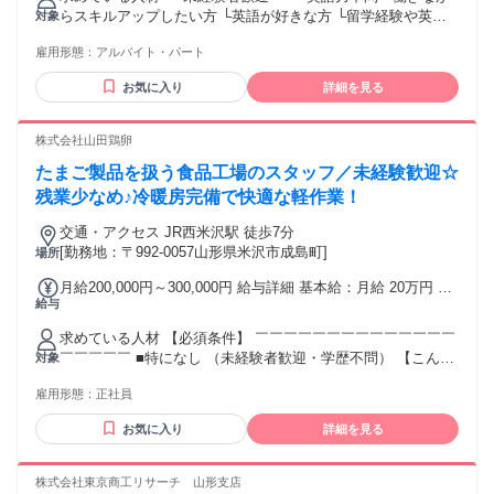
らスキルアップしたい方 └英語が好きな方 └留学経験や英語
対象
を学んだことがある方 └英語力を活かして働きたい方 ／／／
雇用形態：
アルバイト・パート
／／／／／／／／／／／／／／／／／ 【必須】 ・高校卒以上
・簡単なパソコン操作ができる方 ・笑顔で丁寧な対応ができ
お気に入り
詳細を見る
る方 ・相手の目を見て、明るいコミュニケーションが取れる
方 ・ビジネスレベルの日本語力（講師募集ではございませ
ん） ┗例）日本語での商談・顧客折衝、課題解決策の提案な
株式会社山田鶏卵
どのご経験 ／／／／／／／／／／／／／／／／／／／／ ＜こ
たまご製品を扱う食品工場のスタッフ／未経験歓迎☆
んな方にぜひ！＞ ・スキルアップしたい方 ・人と会話するこ
とや、人を喜ばせることが好きな方 ・状況に応じて柔軟に対
残業少なめ♪冷暖房完備で快適な軽作業！
応できる方 ・複数の業務を並行して進めることが得意な方 ・
交通・アクセス JR西米沢駅 徒歩7分
周囲への気配りや、チームワークを大切にできる方
[勤務地：〒992-0057山形県米沢市成島町]
場所
月給200,000円～300,000円 給与詳細 基本給：月給 20万円 〜
給与
30万円 固定残業代：なし 【一律手当】 全員に一律で支払わ
れる通勤・皆勤・家族手当金額：なし 全員に一律で支払われ
求めている人材 【必須条件】 ￣￣￣￣￣￣￣￣￣￣￣￣￣￣
るその他手当金額：なし 上記金額を基準とし、これまでの 経
￣￣￣￣￣ ■特になし （未経験者歓迎・学歴不問） 【こんな
対象
験や能力、前職での給与実績等を 十分に考慮した上で決定し
方、大歓迎！】 ￣￣￣￣￣￣￣￣￣￣￣￣￣￣￣￣￣￣￣ ■
ます。 面接にてご相談ください。
雇用形態：
正社員
軽作業や工場の勤務経験 ■接客や販売の経験（即戦力） ■第二
新卒の方 ■人を喜ばせることが好きな方 ■素直で勉強好きな方
お気に入り
詳細を見る
■周囲に対して元気に明るい 応対を心がけられる方
株式会社東京商工リサーチ 山形支店