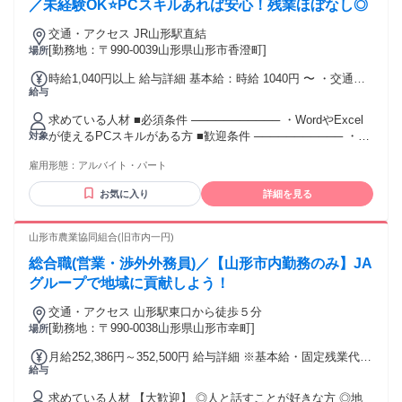
全在宅） ✅在宅OK／住宅勤務（リモートワーク）OK ✨長期
／未経験OK⭐PCスキルあれば安心！残業ほぼなし◎
歓迎 ✨職種変更なし ✨高定着率！働きやすさ抜群のお仕事！
交通・アクセス JR山形駅直結
⸜⸜ さらにこちらもPOINT ⸝⸝ ✱急募！即日勤務OK ✱大量募集
[勤務地：〒990-0039山形県山形市香澄町]
場所
／大型募集 ✱中途入社50％以上 ✱面接1回 ✱リモート面接Ok
༶ ༶ ༶ ༶ ༶ ༶ ༶ ༶ ༶ ༶ ༶ ༶ ༶ ༶ ༶ ༶ ༶ ༶
時給1,040円以上 給与詳細 基本給：時給 1040円 〜 ・交通費
給与
支給（月上限35,000円） ・昇給あり（業績による）
求めている人材 ■必須条件 ─────────── ・WordやExcel
が使えるPCスキルがある方 ■歓迎条件 ─────────── ・英
対象
語など外国語が話せる方 ・接客経験がある方 （アパレル販売
雇用形態：
アルバイト・パート
や受付など） ・人と話すことが好きな方 ・笑顔で対応できる
方 最近はインバウンドのお客様も 増えているため、英語など
お気に入り
詳細を見る
外国語が話せる方は特に歓迎します。 ※翻訳機器も完備して
いますので 外国語が話せなくても問題なく 対応できる環境で
す。 ◆プライベートと両立しながら 働きたい方 ◆長く安定
山形市農業協同組合(旧市内一円)
して働きたい方 にもおすすめです。 シフト制で休み希望も考
総合職(営業・渉外外務員)／【山形市内勤務のみ】JA
慮しますので ご自身のライフスタイルに合わせた 働き方が可
能です⭐
グループで地域に貢献しよう！
交通・アクセス 山形駅東口から徒歩５分
[勤務地：〒990-0038山形県山形市幸町]
場所
月給252,386円～352,500円 給与詳細 ※基本給・固定残業代・
給与
一律手当の総額 基本給：月給 23万4900円 〜 27万5800円 固
定残業代：あり 1ヶ月あたり1万7484円 〜 2万2600円（固定残
求めている人材 【大歓迎】 ◎人と話すことが好きな方 ◎地