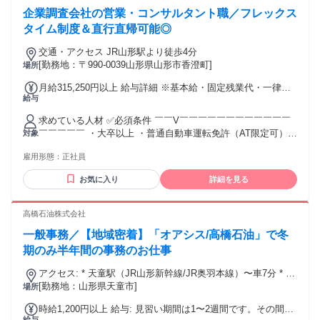
企業調査会社の営業・コンサルタント職／フレックス
タイム制度＆直行直帰可能◎
交通・アクセス JR山形駅より徒歩4分
[勤務地：〒990-0039山形県山形市香澄町]
場所
月給315,250円以上 給与詳細 ※基本給・固定残業代・一律手
給与
当の総額 基本給：月給 22万7050円 〜 固定残業代：あり 1ヶ
月あたり6万300円（固定残業時間：1ヶ月あたり30時間） 固
求めている人材 ✅必須条件 ￣￣V￣￣￣￣￣￣￣￣￣￣￣￣
定残業時間を超えた勤務時間については別途残業代を支給す
￣￣￣￣￣ ・大卒以上 ・普通自動車運転免許（AT限定可）
対象
る 【一律手当】 全員に一律で支払われる通勤・皆勤・家族手
⏩歓迎条件 ￣￣V￣￣￣￣￣￣￣￣￣￣￣￣￣￣￣￣￣ ◆法
当金額：なし 全員に一律で支払われるその他手当金額：あり
雇用形態：
正社員
人営業の経験のある方 ◇金融業界での実務経験のある方 ◆審
1ヶ月あたり2万7900円 ＜一律手当内訳＞ ・住宅手当：1万
査業務の経験のある方 ◇財務に関する知識をお持ちの方 ◆経
4900円 ・資格手当：13000円 ＜その他手当＞ ・通勤手当（月
お気に入り
詳細を見る
営診断の知識・資格をお持ちの方 ◇盤石な経営基盤の下で長
上限5万円まで） ・家族手当 ┗配偶者：月1万9000円 ┗子供1
期で活躍したい方 ◆定着できる環境でキャリアを築きたい方
人につき：月1500円 ＜昇給/賞与＞ ・昇給：年1回 ┗定期昇
◇社会的意義を感じられる仕事をしたい方 ◆プライベートと
高橋石油株式会社
給5800円 （50歳まで/51歳以降は金額変更有） ・賞与：年2回
両立して働きたい方
┗昨年度平均実績：322万円 ※年齢を考慮の上決定いたしま
一般事務／【地域密着】「オアシス/高橋石油」で冬
す
期のみ半年間の事務のお仕事
アクセス: * 天童駅（JR山形新幹線/JR奥羽本線）〜車7分 * 天
童IC（東北中央自動車道）〜車6分
[勤務地：山形県天童市]
場所
時給1,200円以上 給与: 見習い期間は1〜2週間です。その間は
給与