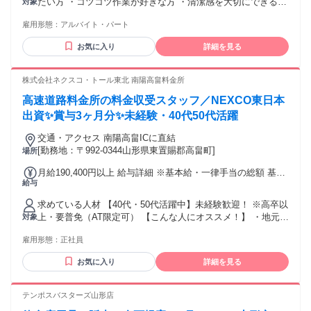
たい方 ・コツコツ作業が好きな方 ・清潔感を大切にできる方
対象
・チームで協力しながら働ける方 「朝は苦手だから、ゆとり
雇用形態：
アルバイト・パート
を持ってスタートしたい」「夜のバイトの前にもう一稼ぎし
たい」 そんなWワーカーさんやフリーターさんにピッタリの
お気に入り
詳細を見る
シフトです。 バックヤードでのパック詰めや品出しが中心な
ので、 知り合いに会う心配も少なく、作業に集中できる環境
です。 高時給で短時間でも効率よく稼ぎながら、自分らしい
株式会社ネクスコ・トール東北 南陽高畠料金所
ライフスタイルを維持できます！
高速道路料金所の料金収受スタッフ／NEXCO東日本
出資✨賞与3ヶ月分✨未経験・40代50代活躍
交通・アクセス 南陽高畠ICに直結
[勤務地：〒992-0344山形県東置賜郡高畠町]
場所
月給190,400円以上 給与詳細 ※基本給・一律手当の総額 基本
給与
給：月給 16万6000円 〜 固定残業代：なし 【一律手当】 全員
に一律で支払われる通勤・皆勤・家族手当金額：なし 全員に
求めている人材 【40代・50代活躍中】未経験歓迎！ ※高卒以
一律で支払われるその他手当金額：あり 1ヶ月あたり2万4400
上・要普免（AT限定可） 【こんな人にオススメ！】 ・地元で
対象
円 〜 ★職務手当を含んだ金額です 【以下は、別途支給しま
安定して働ける正社員を探している方 ・販売・製造・運送な
す】 ★通勤手当 ★扶養手当 →配偶者7000円／ 子1人につき
雇用形態：
正社員
ど、シフト勤務の経験がある方 ・夜勤や交代勤務に慣れてい
3000円（14歳まで）、 5000円（15歳～22歳） ★時間外勤務
て、生活リズムを保ちながら働きたい方 ・人と話すのが好き
手当 ★深夜手当 【昇給】 年1回（令和6年度実績） 【賞与】
お気に入り
詳細を見る
で、落ち着いた対応ができる方 ・「最後の転職にしたい」
年2回（計3.2ヶ月分・令和6年度実績）
「そろそろ腰を据えて働きたい」と考えている方 【実際活躍
している人の特徴】 ◆40代・50代を中心に活躍中！ 飲食・製
テンポスバスターズ山形店
造・運送・介護など、他業種からの転職者が多数。 「正社員