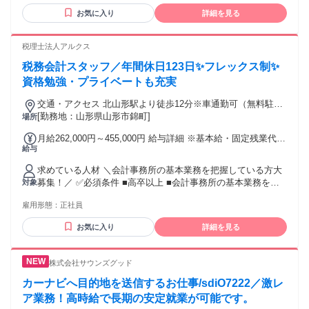
━━━━━━━━━━━━━━━━━━ ■ 歓迎するスキル・
お気に入り
詳細を見る
経験 ━━━━━━━━━━━━━━━━━━ 💻パソコンの簡
単な文字入力 （ワード・エクセル程度）ができる方 金融機関
での窓口業務の 経験がある方は尚可⭐
税理士法人アルクス
━━━━━━━━━━━━━━━━━━ ■このような方を歓
税務会計スタッフ／年間休日123日✨フレックス制✨
迎します ━━━━━━━━━━━━━━━━━━ ・人と接す
ることや、 お話しすることが好きな方 ・地域に密着した職場
資格勉強・プライベートも充実
で、 地元に貢献したい方✨ ・スキルアップをしながら 自分の
交通・アクセス 北山形駅より徒歩12分※車通勤可（無料駐車
成長を実感したい方 ・第二新卒の方も歓迎します！！
場完備）※UIターン大歓迎！
[勤務地：山形県山形市錦町]
場所
━━━━━━━━━━━━━━━━━━ ■ ライフスタイルに
合わせられます ━━━━━━━━━━━━━━━━━━ 当金
月給262,000円～455,000円 給与詳細 ※基本給・固定残業代の
庫のパートスタッフさんは、 「土日祝日休みで家事と両立で
給与
総額 基本給：月給 23万円 〜 40万円 固定残業代：あり 1ヶ月
きる」 「各種社会保険が完備されている」 という安心感を理
あたり3万2000円 〜 5万5000円（固定残業時間：1ヶ月あたり
由に 入社を決めてくれています◎ ブランクがある方も大歓
求めている人材 ＼会計事務所の基本業務を把握している方大
19時間） 固定残業時間を超えた勤務時間については別途残業
迎！ ていねいにフォローします。 40代、50代、60代の メン
募集！／ ✅必須条件 ■高卒以上 ■会計事務所の基本業務を把
対象
代を支給する 【一律手当】 全員に一律で支払われる通勤・皆
バーも元気に活躍中！✨ 家庭や私生活の予定と 両立しなが
握している方 ■普通自動車運転免許（AT限定可） ■Word、
勤・家族手当金額：なし 全員に一律で支払われるその他手当
ら、安定した環境で 長く働きたい方に最適です。
雇用形態：
正社員
Excelの基本的なスキル ✅歓迎条件 ■税理士試験科目合格者
金額：なし 給与は経験・スキル・保有資格などを考慮のうえ
（優遇） ■TKCでの業務経験者（優遇） ■日商簿記2級以上を
決定します。 ※役職者には固定残業代は支給せず、上記給与
お気に入り
詳細を見る
お持ちの方 ✅こんな方に向いています ■経営者に寄り添い、
に加え役職手当として70,000円〜150,000円を支給 【各種手
企業成長を支えたい方 ■新しい知識やIT・AIツールを前向きに
当】 ■資格手当（税理士科目合格、公認会計士、社会保険労
学べる方 ■数字の変化や課題に気づき、考えることが好きな
務士、行政書士、中小企業診断士、日商簿記1級など） ■通勤
株式会社サウンズグッド
方 ■お客様との信頼関係を大切にできる方 ■物事を分かりやす
手当（月30,000円まで） ■新規顧客紹介インセンティブ ■保険
く伝えるコミュニケーションを意識できる方 ■スタッフ同士
カーナビへ目的地を送信するお仕事/sdiO7222／激レ
成約インセンティブ 【昇給・賞与】 ■昇給あり（前年度実
のコミュニケーションやチームワークを大切にできる方 ■指
ア業務！高時給で長期の安定就業が可能です。
績：3.00％～） ■賞与年2回（前年度実績：計2.0ヶ月分）
示待ちではなく、自ら能動的に学び成長し続けられる方 実務