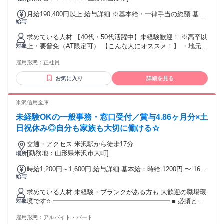
月給190,400円以上 給与詳細 ※基本給・一律手当の総額 基本
給与
給：月給 16万6000円 〜 固定残業代：なし 【一律手当】 全員
に一律で支払われる通勤・皆勤・家族手当金額：なし 全員に
求めている人材 【40代・50代活躍中】未経験歓迎！ ※高卒以
一律で支払われるその他手当金額：あり 1ヶ月あたり2万4400
上・要普免（AT限定可） 【こんな人にオススメ！】 ・地元で
対象
円 〜 ★職務手当を含んだ金額です 【以下は、別途支給しま
安定して働ける正社員を探している方 ・販売・製造・運送な
す】 ★通勤手当 ★扶養手当 →配偶者7000円／ 子1人につき
雇用形態：
正社員
ど、シフト勤務の経験がある方 ・夜勤や交代勤務に慣れてい
3000円（14歳まで）、 5000円（15歳～22歳） ★時間外勤務
て、生活リズムを保ちながら働きたい方 ・人と話すのが好き
手当 ★深夜手当 【昇給】 年1回（令和6年度実績） 【賞与】
お気に入り
詳細を見る
で、落ち着いた対応ができる方 ・「最後の転職にしたい」
年2回（計3.2ヶ月分・令和6年度実績）
「そろそろ腰を据えて働きたい」と考えている方 【実際活躍
している人の特徴】 ◆40代・50代を中心に活躍中！ 飲食・製
米沢信用金庫
造・運送・介護など、他業種からの転職者が多数。 「正社員
未経験OKの一般事務・窓口受付／賞与4.86ヶ月分×土
で働きたい」「体力的に無理なく働きたい」など、 転職理由
もさまざまです。 未経験スタートの方がほとんどなのでご安
日祝休み◎自分も家族も大切に働ける☆
心ください！ 年齢の条件と理由：あり（18歳～62歳 定年年齢
交通・アクセス 米沢駅から徒歩17分
を上限(例外事由1号) 定年年齢が63歳のため及び満18歳未満の
[勤務地：山形県米沢市大町]
場所
深夜業務の原則禁止）
時給1,200円～1,600円 給与詳細 基本給：時給 1200円 〜 1600
給与
円 ⭐昇給制度あり （前年度実績：1時間あたり20円〜の昇給
あり） ✨賞与制度あり （前年度実績：年2回、計4.86ヶ月分
求めている人材 未経験・ブランクがある方も 大歓迎の職場環
の高水準！） ━━━━━━━━━━━━━━━━━━ ■ 通勤
境です⭐ ━━━━━━━━━━━━━━━━━━ ■ 必須とな
対象
手当もしっかり支給 ━━━━━━━━━━━━━━━━━━
る条件 ━━━━━━━━━━━━━━━━━━ 高校卒業以上
5km未満：7,000円〜 ⭐️徒歩でも交通費7,000円支給されます◎
雇用形態：
アルバイト・パート
の学歴 普通自動車運転免許 （AT限定の方も大歓迎です）
実費支給（上限あり）月額 38,000円まで