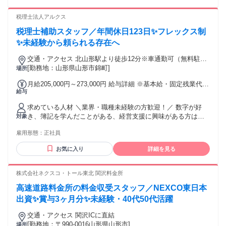
税理士法人アルクス
税理士補助スタッフ／年間休日123日✨フレックス制
✨未経験から頼られる存在へ
交通・アクセス 北山形駅より徒歩12分※車通勤可（無料駐車
場完備）※UIターン大歓迎！
[勤務地：山形県山形市錦町]
場所
月給205,000円～273,000円 給与詳細 ※基本給・固定残業代の
給与
総額 基本給：月給 18万円 〜 24万円 固定残業代：あり 1ヶ月
あたり2万5000円 〜 3万3000円（固定残業時間：1ヶ月あたり
求めている人材 ＼業界・職種未経験の方歓迎！／ 数字が好
19時間） 固定残業時間を超えた勤務時間については別途残業
き、簿記を学んだことがある、経営支援に興味がある方は大
対象
代を支給する 【一律手当】 全員に一律で支払われる通勤・皆
歓迎です！ ※日商簿記2級以上、または同等の知識をお持ちの
勤・家族手当金額：なし 全員に一律で支払われるその他手当
雇用形態：
正社員
方優遇します！！ ✅必須条件 ■高卒以上 ■普通自動車運転免
金額：なし 給与は経験・スキル・保有資格などを考慮のうえ
許（AT限定可） ■Word、Excelの基本的なスキル ✅こんな方
決定します。 【各種手当】 ■資格手当（税理士科目合格、公
お気に入り
詳細を見る
に向いています ■簿記の知識を実務で活かしたい方 ■経営者に
認会計士、社会保険労務士、行政書士、中小企業診断士、日
寄り添い、企業成長を支えたい方 ■新しい知識やIT・AIツール
商簿記1級など） ■通勤手当（月30,000円まで） ■新規顧客紹
を前向きに学べる方 ■数字の変化や課題に気づき、考えるこ
株式会社ネクスコ・トール東北 関沢料金所
介インセンティブ ■保険成約インセンティブ 【昇給・賞与】
とが好きな方 ■お客様との信頼関係を大切にできる方 ■物事を
■昇給あり（前年度実績：3.00％～） ■賞与年2回（前年度実
高速道路料金所の料金収受スタッフ／NEXCO東日本
分かりやすく伝えるコミュニケーションを意識できる方 ■指
績：計2.0ヶ月分）
示待ちではなく、自ら能動的に学び成長し続けられる方 ■ス
出資✨賞与3ヶ月分✨未経験・40代50代活躍
タッフ同士のコミュニケーションやチームワークを大切にで
交通・アクセス 関沢ICに直結
きる方 実務未経験の方も孤立することなく、チーム全体で支
[勤務地：〒990-0016山形県山形市]
場所
え合いながら安心して知識や経験を積んでいける環境です。