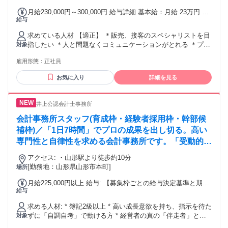
月給230,000円～300,000円 給与詳細 基本給：月給 23万円 〜
給与
30万円 固定残業代：なし 【一律手当】 全員に一律で支払わ
れる通勤・皆勤・家族手当金額：なし 全員に一律で支払われ
求めている人材 【適正】 ＊販売、接客のスペシャリストを目
るその他手当金額：なし ・賞与年2回（勤続2年目以上が対
指したい ＊人と問題なくコミュニケーションがとれる ＊プロ
対象
象） ・通勤手当あり（上限3万円） ・扶養手当あり（上限2万
セスと成果の両方で評価を受けたい ＊仕事を通じて自分を成
円） ・役職手当あり ・遅番手当あり（イオンモール内勤務）
雇用形態：
正社員
長させたい ＊周りと協力して目標を達成したい 【歓迎】 ・
・プロセスと成果の両方を評価する★成長支援制度★によ
未経験者歓迎 ・無資格歓迎 【大歓迎】 ・販売職経験者 ・営
り、年一回の昇給あり。 ・年間を通して、従業員に対する★
お気に入り
詳細を見る
業職経験者 ・ブライダル業界経験者 ・ジュエリー販売経験者
インセンティブキャンペーン★あり。 ・年2回の賞与とは別
※上記経験者の方は 面接の際に、希望する給与 についてご相
に、業績に応じて★決算賞与★あり。 ★成長支援制度★ 成果
談ください。 【必須】 ＊普通自動車運転免許 ＊高卒以上 ＊
とプロセスの両方を評価することで、 年一回の昇給額が決ま
井上公認会計士事務所
PCの基本操作スキル └Word・Excelへの文字入力 └メール対
る仕組み。 自分の売上をあげることより、後輩に教える こと
応 など ＃異業種からの転職者も応援 【こんな方も是非】 ・
会計事務所スタッフ(育成枠・経験者採用枠・幹部候
で最高得点を獲得できるのが、この制度 の特徴。 これによ
接客業に興味があるけど経験がない ・定時帰宅可能な接客販
補枠)／「1日7時間」でプロの成果を出し切る。高い
り、先輩が積極的に自分の販売ノウ ハウを後輩に教え、新人
売職に就きたい ・プライベートも大切にしたい ・人と接する
の成長スピードを最 短にすることが可能になった。 ★インセ
専門性と自律性を求める会計事務所です。「受動的」
仕事が好き ・ファッションが好き ・人生の節目をお手伝いす
ンティブキャンペーン★ 年一回の昇給と賞与とは別に、 売上
ではなく「自ら学び、成長する姿勢」を重視します。
る仕事がしたい ・同じ職場で長く働き続けたい ・今の会社で
アクセス: ・山形駅より徒歩約10分
や成果に対する評価を、すぐに 受けれるようにしたキャンペ
は昇給が見込めない ・働きがいを感じたい ・お客様と直接話
[勤務地：山形県山形市本町]
場所
ーン。 会社が指定した成果に対し、すぐに インセンティブを
ができる仕事がしたい ・自分の人生の節目にチャレンジした
受け取ることが 出来るので、新人でも短期間で、 頑張りを評
い ★未経験者大歓迎！ 接客や販売の経験は一切不問！ おし
月給225,000円以上 給与: 【募集枠ごとの給与決定基準と期待
価として受け取れる。 ★決算賞与★ 会社の業績がいい場合は
給与
ゃれ好きな方やトレンドに詳しい方など 好きなことや趣味を
水準】 ① 育成枠／実務未経験（月給 225,000円〜 + 各種手
決算賞与を 支給する。 過去5年間は毎年支給している ※決算
活かしたい方も大歓迎！ “経験はないけど、誰かのために 考
当・賞与） * 未経験者も一律同水準からスタート可能です
賞与を含め、賞与に関しては 勤続2年目から支給。
求める人材: * 簿記2級以上 * 高い成長意欲を持ち、指示を待た
えて行動できる” “ブライダル・販売・アパレル・美容・ サー
が、知識レベル・自学自習の姿勢・即戦力化へのポテンシャ
ずに「自調自考」で動ける方 * 経営者の真の「伴走者」とし
対象
ビス系の経験がある” という方は大歓迎です。 - 【スタッフイ
ルに基づき個別に決定します。 * 「学びながら給与を得る」
て、深い課題解決にコミットしたい方 * 「働きやすさ」に甘
ンタビュー】 3年前に全くの未経験から 入社し、慣れない仕