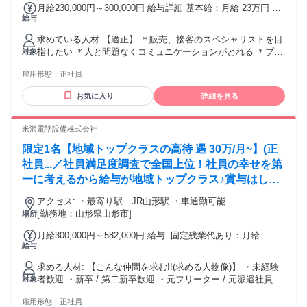
「WEDY」に 転職しました。 商品を販売するという点は、
月給230,000円～300,000円 給与詳細 基本給：月給 23万円 〜
いままでの仕事とは大きな違い でしたが、ブライダルという
給与
30万円 固定残業代：なし 【一律手当】 全員に一律で支払わ
業界経験や、お客様を第一に 考えるという点では共通店が 多
れる通勤・皆勤・家族手当金額：なし 全員に一律で支払われ
求めている人材 【適正】 ＊販売、接客のスペシャリストを目
く、すぐになじむことが できました。 東北一を目指す！とい
るその他手当金額：なし ・賞与年2回（勤続2年目以上が対
指したい ＊人と問題なくコミュニケーションがとれる ＊プロ
対象
うVISION のもと、日々チャレンジしながら 仕事ができてい
象） ・通勤手当あり（上限3万円） ・扶養手当あり（上限2万
セスと成果の両方で評価を受けたい ＊仕事を通じて自分を成
て、充実感を 感じています。 また、残業や休日出勤は ほぼ
円） ・役職手当あり ・遅番手当あり（イオンモール内勤務）
雇用形態：
正社員
長させたい ＊周りと協力して目標を達成したい 【歓迎】 ・
ないので、プライベート は自分の時間として、しっかり 楽し
・プロセスと成果の両方を評価する★成長支援制度★によ
未経験者歓迎 ・無資格歓迎 【大歓迎】 ・販売職経験者 ・営
めるのも嬉しいです(^^♪ 自分のキャリアを生かしながら 転職
り、年一回の昇給あり。 ・年間を通して、従業員に対する★
お気に入り
詳細を見る
業職経験者 ・ブライダル業界経験者 ・ジュエリー販売経験者
できてよかったです☆ミ ＊ ＊ ＊
インセンティブキャンペーン★あり。 ・年2回の賞与とは別
※上記経験者の方は 面接の際に、希望する給与 についてご相
に、業績に応じて★決算賞与★あり。 ★成長支援制度★ 成果
談ください。 【必須】 ＊普通自動車運転免許 ＊高卒以上 ＊
米沢電話設備株式会社
とプロセスの両方を評価することで、 年一回の昇給額が決ま
PCの基本操作スキル └Word・Excelへの文字入力 └メール対
る仕組み。 自分の売上をあげることより、後輩に教える こと
限定1名【地域トップクラスの高待 遇 30万/月~】(正
応 など ＃異業種からの転職者も応援 【こんな方も是非】 ・
で最高得点を獲得できるのが、この制度 の特徴。 これによ
接客業に興味があるけど経験がない ・定時帰宅可能な接客販
社員...／社員満足度調査で全国上位！社員の幸せを第
り、先輩が積極的に自分の販売ノウ ハウを後輩に教え、新人
売職に就きたい ・プライベートも大切にしたい ・人と接する
一に考えるから給与が地域トップクラス♪賞与はしっ
の成長スピードを最 短にすることが可能になった。 ★インセ
仕事が好き ・ファッションが好き ・人生の節目をお手伝いす
ンティブキャンペーン★ 年一回の昇給と賞与とは別に、 売上
かり年2回支給♪
る仕事がしたい ・同じ職場で長く働き続けたい ・今の会社で
アクセス: ・最寄り駅 JR山形駅 ・車通勤可能
や成果に対する評価を、すぐに 受けれるようにしたキャンペ
は昇給が見込めない ・働きがいを感じたい ・お客様と直接話
[勤務地：山形県山形市]
場所
ーン。 会社が指定した成果に対し、すぐに インセンティブを
ができる仕事がしたい ・自分の人生の節目にチャレンジした
受け取ることが 出来るので、新人でも短期間で、 頑張りを評
月給300,000円～582,000円 給与: 固定残業代あり：月給
い ★未経験者大歓迎！ 接客や販売の経験は一切不問！ おし
価として受け取れる。 ★決算賞与★ 会社の業績がいい場合は
給与
￥300,000 〜 ￥582,000は1か月当たりの固定残業代
ゃれ好きな方やトレンドに詳しい方など 好きなことや趣味を
決算賞与を 支給する。 過去5年間は毎年支給している ※決算
￥40,774（22時間相当分）を含む。22時間を超える残業代は
活かしたい方も大歓迎！ “経験はないけど、誰かのために 考
求める人材: 【こんな仲間を求む!!(求める人物像)】 ・未経験
賞与を含め、賞与に関しては 勤続2年目から支給。
追加で支給する。 給与:月給300,774円〜582,327円＋賞与年2
えて行動できる” “ブライダル・販売・アパレル・美容・ サー
者歓迎 ・新卒 / 第二新卒歓迎 ・元フリーター / 元派遣社員活
対象
回 ■賞与：年2回（約4.0か月分） ※2025年度:夏季賞与平均支
ビス系の経験がある” という方は大歓迎です。 - 【スタッフイ
躍中 ・ハローワークで仕事探し中の方も歓迎 ・お客さまとコ
給 75.6万超え ■昇給：年2回（6月、12月）
ンタビュー】 3年前に全くの未経験から 入社し、慣れない仕
雇用形態：
正社員
ミュニケーションを取るのが好きな人 ・接客を通して人を元