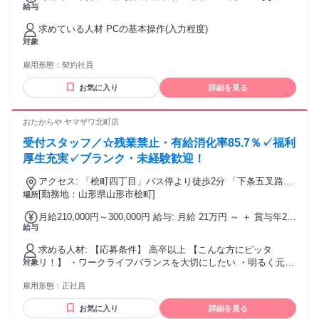
給与
全額支給 ★残業代全額支給
求めている人材 PCの基本操作(入力程度)
対象
雇用形態：
契約社員
お気に入り
詳細を見る
おたからや ヤマザワ北町店
受付スタッフ／☆残業禁止・有給消化率85.7％✓福利
厚生充実✓ブランク・未経験歓迎！
アクセス: 「桧町四丁目」バス停より徒歩2分 「下条五叉路」
より北に約400m
[勤務地：山形県山形市桧町]
場所
月給210,000円～300,000円 給与: 月給 21万円 ～ ＋ 賞与年2回
給与
※スキルにより考慮・優遇致します。
求める人材: 【応募条件】 高卒以上 【こんな方にピッタ
リ！】 ・ワークライフバランスを大切にしたい ・明るく元気
対象
にお客様の対応ができる方 ・売上やノルマなどを気にせず働
雇用形態：
正社員
きたい方 ・残業禁止で家庭やプライベート充実させたい方 他
にも、 未経験からスキルアップしたい、フリーターから正社
お気に入り
詳細を見る
員になりたい方など大歓迎！