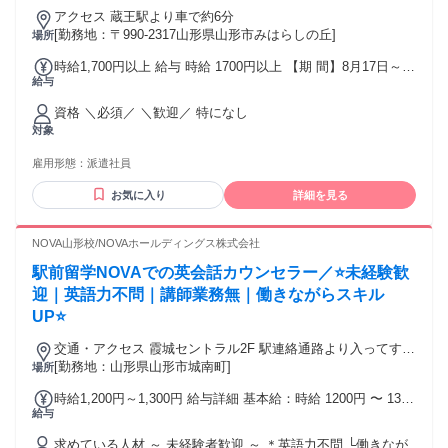
【客観的データに基づく評価体系】 案件ごとに工数管理を行
経験が浅い方も、チーム全体で支え合いながら安心して知識
アクセス 蔵王駅より車で約6分
い、一人ひとりの生産性を可視化しています。上司の感情や
や経験を積んでいける環境です。
[勤務地：〒990-2317山形県山形市みはらしの丘]
場所
主観に左右されない客観的なデータに基づく評価体系がある
ため、「自分の努力と成果が正当に報われる」という納得感
時給1,700円以上 給与 時給 1700円以上 【期 間】8月17日～9
を持って働けます。
給与
月30日(以降3か月毎の更新予定) 【研 修】約3か月(平日のみ
8:45-18:00) 【実 務】月～日祝 週5日 8:45-18:00(8h) 交通費：
資格 ＼必須／ ＼歓迎／ 特になし
交通費支給 時給に含む
対象
雇用形態：
派遣社員
お気に入り
詳細を見る
NOVA山形校/NOVAホールディングス株式会社
駅前留学NOVAでの英会話カウンセラー／⭐未経験歓
迎｜英語力不問｜講師業務無｜働きながらスキル
UP⭐
交通・アクセス 霞城セントラル2F 駅連絡通路より入ってすぐ
右手
[勤務地：山形県山形市城南町]
場所
時給1,200円～1,300円 給与詳細 基本給：時給 1200円 〜 1300
給与
円 ＼＼土日に勤務できる方歓迎／／ ＊土日は時給100円UP！
＊昇給あり
求めている人材 ～ 未経験者歓迎 ～ ＊英語力不問 └働きなが