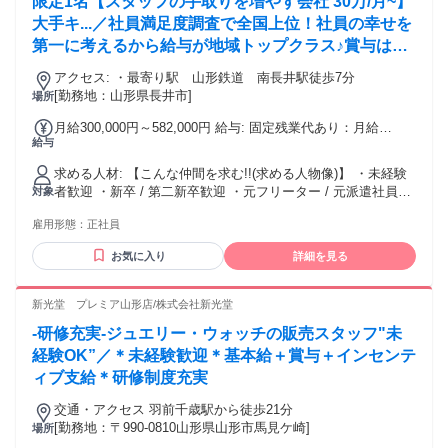
限定1名【スタッフの手取りを増やす会社 30万/月~】
年程度）：年収400万円 * 入社3年目（税理士試験2科目合格、
ル対応 など ＃異業種からの転職者も応援 【こんな方も是
で最高得点を獲得できるのが、この制度 の特徴。 これによ
各種資格手当）：年収480万円 ※経験によって待遇は別途考
非】 ・接客業に興味があるけど経験がない ・定時帰宅可能な
大手キ...／社員満足度調査で全国上位！社員の幸せを
り、先輩が積極的に自分の販売ノウ ハウを後輩に教え、新人
慮させていただきます
接客販売職に就きたい ・プライベートも大切にしたい ・人と
第一に考えるから給与が地域トップクラス♪賞与はし
の成長スピードを最 短にすることが可能になった。 ★インセ
接する仕事が好き ・ファッションが好き ・人生の節目をお手
ンティブキャンペーン★ 年一回の昇給と賞与とは別に、 売上
っかり年2回支給♪
伝いする仕事がしたい ・同じ職場で長く働き続けたい ・今の
アクセス: ・最寄り駅 山形鉄道 南長井駅徒歩7分
や成果に対する評価を、すぐに 受けれるようにしたキャンペ
会社では昇給が見込めない ・働きがいを感じたい ・お客様と
[勤務地：山形県長井市]
場所
ーン。 会社が指定した成果に対し、すぐに インセンティブを
直接話ができる仕事がしたい ・自分の人生の節目にチャレン
受け取ることが 出来るので、新人でも短期間で、 頑張りを評
月給300,000円～582,000円 給与: 固定残業代あり：月給
ジしたい ★未経験者大歓迎！ 接客や販売の経験は一切不問！
価として受け取れる。 ★決算賞与★ 会社の業績がいい場合は
給与
￥300,000 〜 ￥582,000は1か月当たりの固定残業代
おしゃれ好きな方やトレンドに詳しい方など 好きなことや趣
決算賞与を 支給する。 過去5年間は毎年支給している ※決算
￥40,774（22時間相当分）を含む。22時間を超える残業代は
味を活かしたい方も大歓迎！ “経験はないけど、誰かのために
求める人材: 【こんな仲間を求む!!(求める人物像)】 ・未経験
賞与を含め、賞与に関しては 勤続2年目から支給。
追加で支給する。 給与:月給300,774円〜582,327円＋賞与年2
考えて行動できる” “ブライダル・販売・アパレル・美容・ サ
者歓迎 ・新卒 / 第二新卒歓迎 ・元フリーター / 元派遣社員活
対象
回 ■賞与：年2回（約4.0か月分） ※2025年度:夏季賞与平均支
ービス系の経験がある” という方は大歓迎です。 - 【スタッフ
躍中 ・ハローワークで仕事探し中の方も歓迎 ・お客さまとコ
給 75.6万超え ■昇給：年2回（6月、12月）
インタビュー①】 3年前に全くの未経験から 入社し、慣れな
雇用形態：
正社員
ミュニケーションを取るのが好きな人 ・接客を通して人を元
い仕事に不安を 感じていましたが、先輩たち が丁寧に教えて
気にしたい人 ・自分が輝かせながら働きたい人 ・正社員デビ
くださった おかげで、今ではやりがいを 感じるようになりま
お気に入り
詳細を見る
ュー歓迎 ・新しい知識・技術を継続的に学ぶ姿勢がある人 ・
した。 お客様に居心地の良い、 そして温かい時間を過ごして
デジタル機器・ITツールを日常的に使用しても問題ない人 ・
欲しい！ という気持ちで接しているので、 お客様の笑顔が見
長年のやり方に固執せず、新しい方法を取り入れられる人
新光堂 プレミア山形店/株式会社新光堂
れた時は やりがいも大きいですし、 こちらまで嬉しくなっち
ゃいますね♪ また評価制度もしっかりしていて、 年に一度の
-研修充実-ジュエリー・ウォッチの販売スタッフ"未
基本給の昇給 ＋社内キャンペーンによる インセンティブの支
経験OK”／＊未経験歓迎＊基本給＋賞与＋インセンテ
給も、 仕事のやる気が出て働きがいがあります。 会社の業績
ィブ支給＊研修制度充実
がいいときは、 年2回の賞与とは別に、 決算賞与がでるのも
うれしいです。 接客は楽しいですよ♪ おすすめです！ 【スタ
交通・アクセス 羽前千歳駅から徒歩21分
ッフインタビュー②】 もともと結婚式場でウェディング プラ
[勤務地：〒990-0810山形県山形市馬見ケ崎]
場所
ンナーとして働いていましたが、 コロナをきっかけに