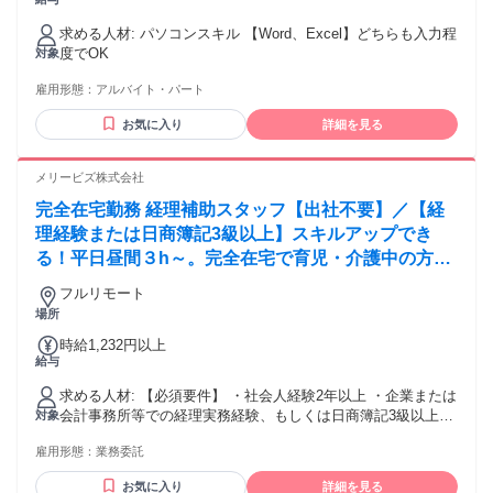
時給1,100円です。
求める人材: パソコンスキル 【Word、Excel】どちらも入力程
度でOK
対象
雇用形態：
アルバイト・パート
お気に入り
詳細を見る
メリービズ株式会社
完全在宅勤務 経理補助スタッフ【出社不要】／【経
理経験または日商簿記3級以上】スキルアップでき
る！平日昼間３h～。完全在宅で育児・介護中の方も
大歓迎♪
フルリモート
場所
時給1,232円以上
給与
求める人材: 【必須要件】 ・社会人経験2年以上 ・企業または
会計事務所等での経理実務経験、もしくは日商簿記3級以上の
対象
資格保有 ・メール、クラウドストレージ等のツールを利用で
雇用形態：
業務委託
きる方、未経験であっても抵抗がなく自ら習得することがで
きる方 【歓迎要件】 ・会計ソフトの利用経験 （freee会計 /
お気に入り
詳細を見る