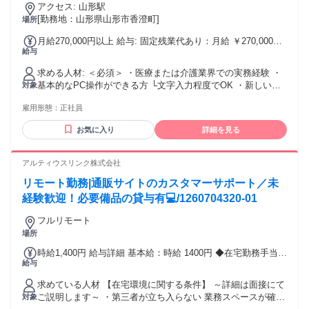
アクセス: 山形駅
[勤務地：山形県山形市香澄町]
場所
月給270,000円以上 給与: 固定残業代あり：月給 ￥270,000以
給与
上は1か月当たりの固定残業代￥44,500（25時間相当分）を含
む。25時間を超える残業代は追加で支給する。 ◆昇給あり ◆
求める人材: ＜必須＞ ・医療または介護業界での実務経験 ・
業績賞与年2回 ◆交通費支給(上限規定あり)
基本的なPC操作ができる方 └文字入力程度でOK ・新しい知
対象
識を学ぶ意欲がある方 ＜歓迎＞ ・医療事務、看護師、介護
雇用形態：
正社員
士、 歯科衛生士などの経験者 ・電子カルテやレセコンの使用
経験者 ・ITスキルやDXに興味がある方 ・ワークライフバラ
お気に入り
詳細を見る
ンスを整えたい方 ・Excel関数(VLOOKUP等)知識がある方
【以下の資格も活かせます！】 ★医療事務認定実務者 ★メデ
ィカルクラーク ★介護福祉士 ★歯科衛生士 ★医療情報技師
アルティウスリンク株式会社
★診療情報管理士 など
リモート勤務|通販サイトのカスタマーサポート／未
経験歓迎！必要備品の貸与有💻/1260704320-01
フルリモート
場所
時給1,400円 給与詳細 基本給：時給 1400円 ◆在宅勤務手当
給与
410円/日 ◆22時以降は深夜手当1.25倍増 ＊シフト条件ありで
時給変動あり （1,090円～） 例） ・平日固定休あり：1,350円
求めている人材 【在宅環境に関する条件】 ～詳細は面接にて
・土日祝固定休み：1,300円 ・8:50-22:00の間でシフト制：
ご説明します～ ・第三者が立ち入らない 業務スペースが確保
対象
1,200円