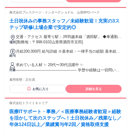
MF(マネーフォワード)クラウド 等） ・ワークフローシステム
の利用経験（楽楽精算、バクラク 等） ・月次決算の経験 ・
チームで業務に取り組むのが好きな方 【用意が必要な環境】
株式会社プレステージ・インターナショナル 山形BPOパーク
（ご契約後の準備・設定でも可） ・自身のみが使用するパソ
土日祝休みの事務スタッフ／未経験歓迎！充実の3ス
コン （※１）（※２）（※３） ・インターネット環境：速
度10Mbps以上 （※４） ・有料のセキュリティソフト ＜注
テップ研修/上場企業で安定的◎
意事項＞ ※１：原則製造から３年以内のパソコン機器をご使
交通・アクセス 最寄り駅：JR羽越本線「酒田駅」 ◆車通勤
用ください。製造から8年以上経過している機器は不可です。
OK！
[勤務地：〒998-0102山形県酒田市京田]
場所
※２：WindowsOSをご使用される場合は、Microsoft社のサポ
ート対象内のOSをご使用ください。（Windows11以上） ※
月給200,000円 給与詳細 ※基本給・一律手当の総額 基本給：
３：一部WindowsOS指定の案件がございます。WindowsOS
給与
月給 19万円 固定残業代：なし 【一律手当】 全員に一律で支
以外をご使用される際はご留意ください。 ※４：業務に使用
払われる通勤・皆勤・家族手当金額：なし 全員に一律で支払
する基本的なWebサイトにアクセスが難しい国に在住の方は
求めている人材 ✨ 20代〜30代活躍中 ✨
われるその他手当金額：あり 1ヶ月あたり1万円 〜 1万円 ✨
選考対象外となる可能性がございます。
―――――――――――――――― 学歴や経験は一切問いま
対象
給与詳細 ✨ ―――――――――――――――― ✨月給20万
せん！ 人物重視の採用です◎ ✅オフィスワーク未経験歓迎 ✅
円〜 （内訳） ・基本給：19万円 ・ライフプラン手当：1万円
雇用形態：
正社員
第二新卒・フリーター歓迎 ✅パソコンの基本操作が できれば
✨ 各種手当 ✨ ―――――――――――――――― ・通勤手
OKです（入力程度） 【年齢の条件と理由】 60歳未満（定年
当（規定支給） ・高速道路利用手当 ・時間外手当（1分単位
お気に入り
詳細を見る
のため／ 例外事由1号）
で支給） ✨ 待遇・福利厚生 ✨
―――――――――――――――― ・昇給あり ・賞与年2回
株式会社トライトキャリア
・社会保険完備
医療ITサポート・事務／＜医療事務経験者歓迎＞経験
を活かして次のステップへ！土日祝休み／残業なし／
年休124日以上／業績賞与年2回／資格取得支援