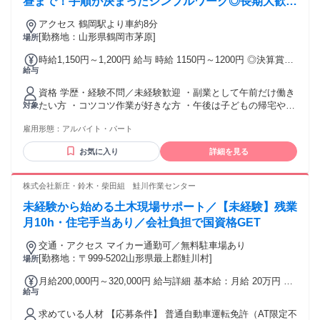
昼まで！手順が決まったシンプルワーク◎長期大歓
が好き ・山形の魅力を広めたい ・色々な仕事に挑戦してみた
迎！扶養内勤務もOK♪
い ★転勤なし！ 本人の希望があれば山形県内で転勤も可能。
アクセス 鶴岡駅より車約8分
[勤務地：山形県鶴岡市茅原]
場所
時給1,150円～1,200円 給与 時給 1150円～1200円 ◎決算賞与
給与
あり 交通費：交通費支給
資格 学歴・経験不問／未経験歓迎 ・副業として午前だけ働き
たい方 ・コツコツ作業が好きな方 ・午後は子どもの帰宅や家
対象
事に充てたい方 ・清潔感を大切にできる方 ・チームで協力し
雇用形態：
アルバイト・パート
ながら働ける方 朝の時間を有効活用すれば、午後はまるごと
自由時間！ 夕飯の準備やお子さんの出迎えも余裕を持って行
お気に入り
詳細を見る
えます。 接客はほとんどなく、裏方でコツコツ進めるお仕事
なので、 久しぶりのお仕事復帰という方も、ブランクを気に
せず自分のペースで慣れていけますよ。
株式会社新庄・鈴木・柴田組 鮭川作業センター
未経験から始める土木現場サポート／【未経験】残業
月10h・住宅手当あり／会社負担で国資格GET
交通・アクセス マイカー通勤可／無料駐車場あり
[勤務地：〒999-5202山形県最上郡鮭川村]
場所
月給200,000円～320,000円 給与詳細 基本給：月給 20万円 〜
給与
32万円 固定残業代：なし 【一律手当】 全員に一律で支払わ
れる通勤・皆勤・家族手当金額：なし 全員に一律で支払われ
求めている人材 【応募条件】 普通自動車運転免許（AT限定不
るその他手当金額：なし 経験・スキルを考慮の上、決定しま