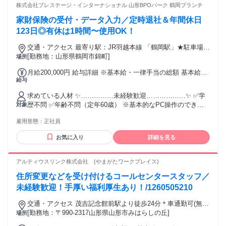
株式会社プレステージ・インターナショナル 山形BPOパーク 鶴岡ブランチ
家財保険の受付・データ入力／定時退社＆年間休日
123日◎有休は1時間〜使用OK！
交通・アクセス 最寄り駅：JR羽越本線 「鶴岡駅」★駐車場は
MARICA利用！
[勤務地：山形県鶴岡市錦町]
場所
月給200,000円 給与詳細 ※基本給・一律手当の総額 基本給：
給与
月給 19万円 固定残業代：なし 【一律手当】 全員に一律で支
払われる通勤・皆勤・家族手当金額：なし 全員に一律で支払
求めている人材 ✨……………未経験歓迎………………✨ ✅学
われるその他手当金額：あり 1ヶ月あたり1万円 ■お給料につ
歴不問 ✅年齢不問（定年60歳） ※基本的なPC操作のできる
対象
いて――――――――■■ 月給：200,000円 （基本給19万円＋
方 （手元を見ながらのタイピングも可） ✨…こんな方、お待
手当1万円） ＜内訳＞ ・基本給：190,000円 ・ライフプラン
雇用形態：
正社員
ちしています！…✨ ✅困っている人の役に立ちたいと思える
手当：10,000円 ★ライフプラン手当ってなに？ 全額をお給料
方 ✅人と話すことが好き／得意な方 ✅一般事務などの経験が
として受け取ることも、 将来のために企業型確定拠出年金
お気に入り
詳細を見る
ある方 ✅自分の「得意」を見つけたい方 ✅ブランクからの復
（企業型DC）の掛金に回すことも、 自分で自由に選べる嬉し
帰を目指す方 ✅コミュニケーション力に自信がある方 ✅チー
い手当です♪ ■充実のプラス手当―――――――■■ ◆昇給：
ムワークを大切にできる方 ✅居心地のいいオフィスで働きた
アルティウスリンク株式会社 (やまがたワークプレイス)
年1回（評価による） ◆賞与：年2回 がんばった分はしっかり
い方 ＊経験不問／資格不問／無資格OK ＊経験者歓迎／ブラ
還元♪ ◆交通費支給（月上限3万円まで） ※会社の規定により
住所変更などを受け付けるコールセンタースタッフ／
ンクOK／復職OK ＊第二新卒歓迎 ＊正社員経験不問 ＊20代
距離応じて支給 ⏩なんと「高速道路」を使う場合は、 高速料
活躍中／30代活躍中／40代活躍中 ＊主婦（夫）活躍中／主
未経験歓迎！手厚い福利厚生あり！/1260505210
金も支給されます！ 遠方からの通勤もラクラクです◎ ◆駐車
婦・主夫歓迎 ＊ハローワークでお探しの方も歓迎
場料金は会社負担 マリカ駐車場をご利用いただきます。 ◆時
交通・アクセス 茂吉記念館前駅より徒歩24分＊車通勤可(無料
間外手当（残業代） ⏩「1分単位」でぜんぶ支給！ ◆休日出
駐車場あり)
[勤務地：〒990-2317山形県山形市みはらしの丘]
場所
勤手当