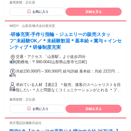
のではなく「自ら急速に成長し、早期に実務で価値を出すこ
雇用形態：
正社員
えることなく、プロとして責任と成果に妥協しない方 ※選考
事に不安を 感じていましたが、先輩たち が丁寧に教えてくだ
と」を前提とした評価体系です。 ※新卒・社会人経験１年未
および入社時の待遇・給与設定は、保有知識・適性・即戦力
さった おかげで、今ではやりがいを 感じるようになりまし
満の場合は195,000円～となります。 ② 経験者採用枠（月給
お気に入り
詳細を見る
化へのポテンシャルを考慮し、個別に厳正決定いたします。
た。 お客様に居心地の良い、 そして温かい時間を過ごして欲
255,000円〜 + 各種手当・賞与） * 実務経験3年以上および顧
しい！ という気持ちで接しているので、 お客様の笑顔が見れ
客担当として自走できるスキルが前提の給与基準です。 * 単
WEDY 山形店/株式会社新光堂
た時は やりがいも大きいですし、 こちらまで嬉しくなっちゃ
なる作業量ではなく、月次・決算・申告の完遂力、期限・品
いますね♪ また評価制度もしっかりしていて、 年に一度の基
質管理、顧客対応の質を直接評価して給与に反映します。 ③
-研修充実-手作り指輪・ジュエリーの販売スタッ
本給の昇給 ＋社内キャンペーンによる インセンティブの支給
管理職（マネージャー）候補枠（個別に優遇提示／経験・実
フ"未経験OK／＊未経験歓迎＊基本給＋賞与＋インセ
も、 仕事のやる気が出て働きがいがあります。 会社の業績が
績に応じ応相談） * 現場実務に加えて、チームの品質・進捗
ンティブ＊研修制度充実
いいときは、 年2回の賞与とは別に、 決算賞与がでるのもう
管理、育成、業務フロー改善に責任を持つプレイヤーマネー
れしいです。 接客は楽しいですよ♪ おすすめです！ ＊ ＊ ＊
ジャーとしての役割に応じた給与設定を行います。 * 前職で
交通・アクセス 「山形駅」より徒歩20分
のマネジメント実績や組織貢献度を考慮し、個別の優遇条件
[勤務地：〒990-0042山形県山形市七日町]
場所
をご提示します。 【諸手当・待遇】 ・年2回賞与、昇給・昇
格あり ・通勤手当支給あり（上限2万円） ・マイカー通勤の
月給230,000円～300,000円 給与詳細 基本給：月給 23万円 〜
場合は駐車場手当 (月額10,000円) 支給 【その他資格手当】 公
給与
30万円 固定残業代：なし 【一律手当】 全員に一律で支払わ
認会計士・税理士の方（有資格者の待遇は、経験に応じて別
れる通勤・皆勤・家族手当金額：なし 全員に一律で支払われ
途待遇考慮します。） 公認会計士試験合格者（100,000円/
求めている人材 【適正】 ＊販売、接客のスペシャリストを目
るその他手当金額：なし ・賞与年2回（勤続2年目以上が対
月） 公認会計士短答式試験合格者（40,000円/月） 税理士試
指したい ＊人と問題なくコミュニケーションがとれる ＊プロ
対象
象） ・通勤手当あり（上限3万円） ・扶養手当あり（上限2万
験科目合格者（1科目あたり15,000円/月） 上記の他、会計ソ
セスと成果の両方で評価を受けたい ＊仕事を通じて自分を成
円） ・役職手当あり ・遅番手当あり（イオンモール内勤務）
雇用形態：
正社員
フトの認定資格や中小企業診断士、社労士など業務に関連す
長させたい ＊周りと協力して目標を達成したい 【歓迎】 ・
・プロセスと成果の両方を評価する★成長支援制度★によ
る多種多様な資格を評価し、手当として支給します。 入社後
未経験者歓迎 ・無資格歓迎 【大歓迎】 ・ブライダル業界経
り、年一回の昇給あり。 ・年間を通して、従業員に対する★
お気に入り
詳細を見る
も成長意欲によってはスピーディーなベースアップを実現で
験者 ・ジュエリー業界経験者 ・販売職経験者 ・営業職経験
インセンティブキャンペーン★あり。 ・年2回の賞与とは別
きます。 【モデル年収例】 ① 育成枠 * 入社1年目（社会人経
者 ※上記経験者の方は 面接の際に、希望する給与 について
に、業績に応じて★決算賞与★あり。 ★成長支援制度★ 成果
験３年程度）：年収350万円 * 入社3年目（各種資格手当）：
ご相談ください。 【必須】 ＊普通自動車運転免許 ＊高卒以
米沢電話設備株式会社
とプロセスの両方を評価することで、 年一回の昇給額が決ま
年収410万円 ② 経験者採用枠 * 入社1年目（会計事務所経験３
上 ＊PCの基本操作スキル └Word・Excelへの文字入力 └メー
る仕組み。 自分の売上をあげることより、後輩に教える こと