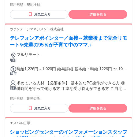
できる ・業務スペース外から画面が見えず 同居人や隣人に声
雇用形態：
契約社員
が漏れない環境 ・室内のペーパーレス化 ・通信機器 携帯/タ
ブレット/スマートウォッチ/カメラ 等記憶媒体は業務スペー
お気に入り
詳細を見る
スに持ち込まない ・有線でネット接続ができる 速度の目安：
上下りともに20Mbps以上 ・PCは当社からの貸出品を使用
【PC基本操作ができる方】 ・話しながらコピーや貼り付けが
ヴァンテージマネジメント株式会社
できる ・複数タブ、アプリ等の操作に慣れている ・操作方法
テレフォンアポインター／面接～就業後まで完全リモ
を見たり、聞いたりして操作できる ・PC再起動、キャッシュ
のクリアなど PCのトラブルシューティングに対応できる
ート✨先輩の95％が子育て中のママ♫
【応募条件】 ・入社＆研修日に参加できる方 ・経験不問 ・
フルリモート
ブランク歓迎 ・定年制度あり ・午後10時～午前5時までは深
場所
夜業のため 18歳以上の応募のみ
時給1,226円～1,920円 給与詳細 基本給：時給 1226円 〜 1920
給与
円 ✨明確な昇給制度あり 累計稼働時間で全員一律に昇給！ ✨
アポイントインセンティブあり 1件あたり500～2200円を支
求めている人材 【必須条件】 基本的なPC操作ができる方 稼
給！ インセンティブを含めると 1時間あたり平均1300円を
働時間を守って働ける方 丁寧な受け答えができる方 ご自宅に
対象
GET！ トップオペレーターだと 1時間あたり3000円近いです
PCと光回線がある方 （業務遂行上必須） ※週9時間以上の稼
♫ ✨また、経験・スキルに応じては SV（育成担当）への昇格
雇用形態：
業務委託
働を想定 【ひとつでも当てはまれば歓迎】 ✋電話発信（架
も可能です！
電）や テレアポの経験がある方 ✋BtoB営業の経験がある方 ✋
お気に入り
詳細を見る
明るくハキハキと会話ができる方 ༶ ༶ ༶ ༶ ༶ ༶ ༶ ༶ ༶ ༶ ༶ ༶ ༶
༶ ༶ ༶ ༶ ༶ ✅未経験者歓迎／未経験・初心者OK ✅フリーター
歓迎 ✅主婦・主夫歓迎 ✅副業・WワークOK ✅ブランクOK ✅
エスパル山形
経験者歓迎／経験者・有資格者歓迎 ✅年齢不問 ✅学歴不問 ✅
ショッピングセンターのインフォメーションスタッフ
既卒歓迎／第二新卒歓迎 ✅転職回数不問 ✅フルリモート（完