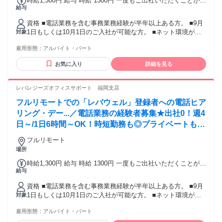
時給1,300円 給与 時給 1300円 一度もご出社いただくことがご
給与
ざいませんので、交通費は発生いたしません。
資格 ■電話業務を含む事務業務経験が半年以上ある方。 ■9月
1日もしくは10月1日のご入社が可能な方。 ■ネット環境が
対象
40Mbps以上である方。 ┗「インターネット 速度 測定」と検
雇用形態：
アルバイト・パート
索いただくと速度テストのサイトに繋がりますのでお試しく
ださい。 ＜テレアポ・電話応対の経験者歓迎！＞ ★困ったと
お気に入り
詳細を見る
きは周りの先輩にすぐ聞ける環境なので安心です！ ＜こんな
方にピッタリ＞ ・電話対応経験を活かしたい方 ・人の気持ち
をくみ取るのが得意な方 ・サポートや気配りが自然にできる
レバレジーズオフィスサポート 福岡支店
方 ・オフィスより、自宅で集中したい派の方 【活かせる経
フルリモートでの「レバウェル」登録者への電話ヒア
験・スキル】 データ入力、事務、一般事務、 コールセンタ
ー、テレアポ、 在宅勤務、リモートワークなどの業務経験。
リング・デー...／電話業務の経験者募集★出社0！週4
日～/1日6時間～OK！時短勤務も◎プライベートも大
事に働ける♪
フルリモート
場所
時給1,300円 給与 時給 1300円 一度もご出社いただくことがご
給与
ざいませんので、交通費は発生いたしません。
資格 ■電話業務を含む事務業務経験が半年以上ある方。 ■9月
1日もしくは10月1日のご入社が可能な方。 ■ネット環境が
対象
40Mbps以上である方。 ┗「インターネット 速度 測定」と検
雇用形態：
アルバイト・パート
索いただくと速度テストのサイトに繋がりますのでお試しく
ださい。 ＜テレアポ・電話応対の経験者歓迎！＞ ★困ったと