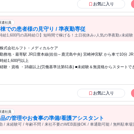
お気に入り
派遣社員
棟での患者様の見守り / 準夜勤専従
時給1,600円の高時給◎】短時間で稼げる！土日祝休み♪人気の準夜勤♪未経験
株式会社ルフト・メディカルケア
勤務地・最寄駅 JR日豊本線(佐伯～鹿児島中央) 宮崎神宮駅 から車で10分 J
(佐伯～鹿児島中央) 宮崎駅 からバスで25分 ・車通勤OK (※無料駐車場あり)
時給1,600円以上
経験・資格 ・18歳以上(労働基準法第61条) ■未経験＆無資格からスタートできるお仕
事です！ ■丁寧な研修＆現場サポートがあるので、病院でのお仕事が初めて
ランクのある方にもオススメ◎
お気に入り
派遣社員
備品の管理やお食事の準備/看護アシスタント
勤 / 未経験可 / 年齢不問 / 来社不要のWEB面接OK / 車通勤可能 / 無料駐車