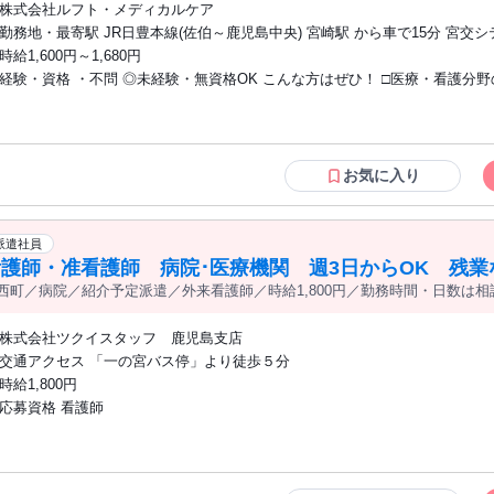
株式会社ルフト・メディカルケア
勤務地・最寄駅 JR日豊本線(佐伯～鹿児島中央) 宮崎駅 から車で15分 宮交
バスで 40分 ☆車・バイク・自転車通勤可能
時給1,600円～1,680円
経験・資格 ・不問 ◎未経験・無資格OK こんな方はぜひ！ □医療・看護分野のお仕事
に興味がある方 □お仕事復帰を考えている方 □景気に左右されない安定した
希望される方
お気に入り
派遣社員
護師・准看護師 病院･医療機関 週3日からOK 残業
西町／病院／紹介予定派遣／外来看護師／時給1,800円／勤務時間・日数は相談可/6
日以上
株式会社ツクイスタッフ 鹿児島支店
交通アクセス 「一の宮バス停」より徒歩５分
時給1,800円
応募資格 看護師