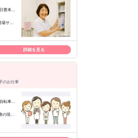
R日豊本線
代～70代
詳細を見る
手のお仕事
、自転車通
特別なス
タート出
 お気軽に