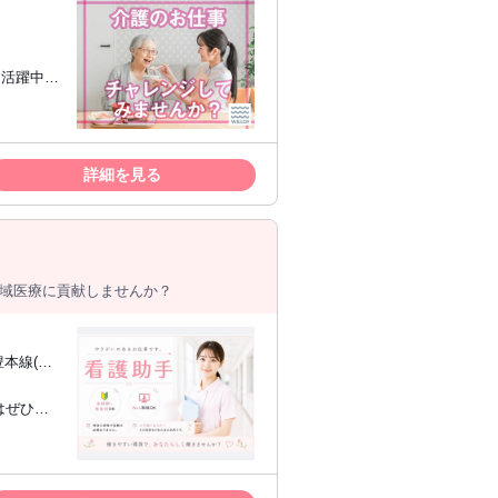
も活躍中
... な
す♪
者の経験は
詳細を見る
ー、 介
登録制
地域医療に貢献しませんか？
豊本線(佐
気に左右さ