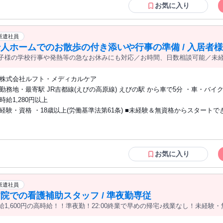
ご応募ください♪
お気に入り
派遣社員
人ホームでのお散歩の付き添いや行事の準備 / 入居者
子様の学校行事や発熱等の急なお休みにも対応／お時間、日数相談可能／未経
株式会社ルフト・メディカルケア
勤務地・最寄駅 JR吉都線(えびの高原線) えびの駅 から車で5分 ・車・バイ
通勤OK (※無料駐車場あり)
時給1,280円以上
経験・資格 ・18歳以上(労働基準法第61条) ■未経験＆無資格からスタートできるお仕
事です！ ■丁寧な研修＆現場サポートがあるので、病院でのお仕事が初めて
ランクのある方にもオススメ◎
お気に入り
派遣社員
院での看護補助スタッフ / 準夜勤専従
給1,600円の高時給！！準夜勤！22:00終業で早めの帰宅♪残業なし！未経験・