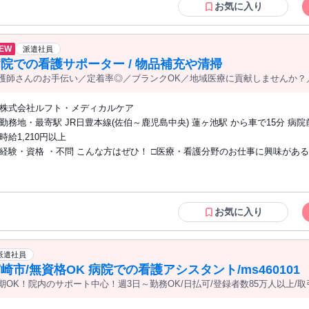
お気に入り
EW
派遣社員
院での看護サポーター / 物品補充や清掃
護師さんのお手伝い／定着率◎／ブランクOK／地域医療に貢献しませんか？
株式会社ルフト・メディカルケア
勤務地・最寄駅 JR日豊本線(佐伯～鹿児島中央) 蓮ヶ池駅 から車で15分 病院
から 徒歩 2分 ☆車・バイク・自転車通勤可能
時給1,210円以上
経験・資格 ・不問 こんな方はぜひ！ □医療・看護分野のお仕事に興味がある方 □お仕
事復帰を考えている方 □景気に左右されない安定した働き方を希望される方
お気に入り
派遣社員
崎市/無資格OK 病院での看護アシスタント/ms460101
期OK！院内のサポート中心！週3日～勤務OK/日払可/登録者数85万人以上/取引