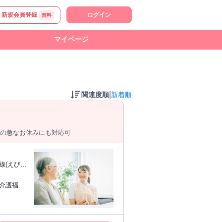
新規会員登録
ログイン
無料
マイページ
|
関連度順
新着順
等の急なお休みにも対応可
線(えびの
くださ