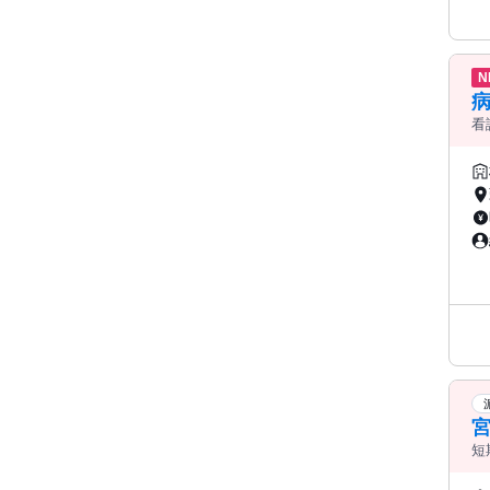
N
病
看
宮
短