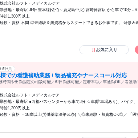
株式会社ルフト・メディカルケア
勤務地・最寄駅 JR日豊本線(佐伯～鹿児島中央) 宮崎神宮駅 から車で10分 J
(佐伯～鹿児島中央) 宮崎駅 からバスで25分 ・車通勤OK (※無料駐車場あり)
時給1,300円以上
経験・資格 不問 ◎未経験＆無資格からスタートできるお仕事です。 研修＆現場サポ
ートがあるので、医療業界でのお仕事が初めての方もご安心ください。 ◎20
と幅広い世代の女性が活躍中の職場です。
お気に入り
派遣社員
棟での看護補助業務 / 物品補充やナースコール対応
務時間や出勤固定の相談可能／即日勤務可能／定着率◎／車通勤OK／看護助
株式会社ルフト・メディカルケア
勤務地・最寄駅 ●西都バスセンターから車で3分 ☆車(駐車場あり)、バイク
勤可能
時給1,200円以上
経験・資格 ・18歳以上(労働基準法第61条) ＼◎未経験・無資格OK◎／ 「医療の現場
で働いてみたいけど、資格も経験もない・・・。」 そんな方でも大丈夫！！
キルは必要ありません。 看護師さんのサポートを中心に、簡単な作業からス
来ます。 先輩スタッフがしっかり教えてくれるので安心して始められます！