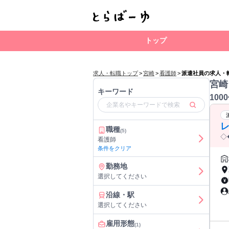
トップ
求人・転職トップ
>
宮崎
>
看護師
>
派遣社員の求人・
宮崎
キーワード
100
レ
職種
(5)
◇
看護師
条件をクリア
勤務地
選択してください
沿線・駅
選択してください
雇用形態
(1)