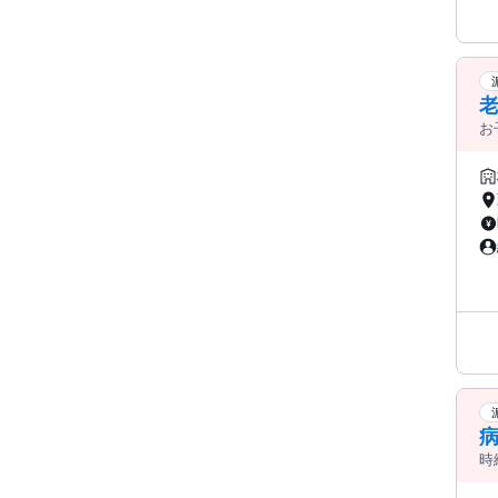
老
お
病
時