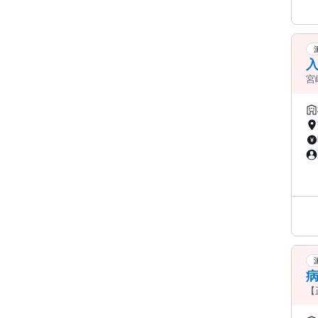
宮
病
【