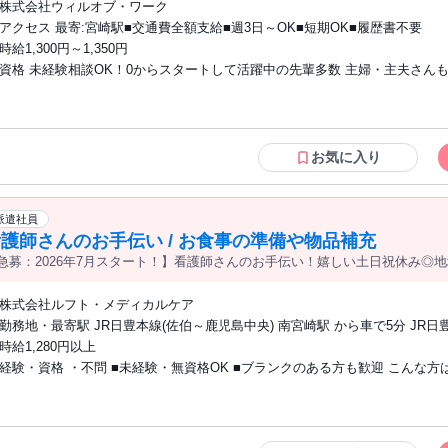
株式会社ウィルオブ・ワーク
アクセス 最寄:宮崎駅■交通費全額支給■週3日～OK■短期OK■履歴書不要
時給1,300円～1,350円
資格 未経験相談OK！0からスタートして活躍中の先輩多数 主婦・主夫さん
ブランクのある方も歓迎♪ ―――――――――――――――― 以前看護師・准看護師
で働いていたけど ブランクもあるし、本復帰は不安... 趣味や家庭優先で働きたい
どという方も大歓迎！ 専門のスタッフが貴方の希望に沿った 職場を紹介しま
―――――――――――――――― 看護助手（ナースエイド）、 看護補助
お気に入り
もちろん、 介護職員、介護スタッフ経験や ホームヘルパー、ケアマネージャ
護福祉士など、 看護系以外の資格・経験も活かせる職場です
―――――――――――――――― 事業内容 派遣／(派)13-080490・請負／
派遣社員
――――――――――――――――
護師さんのお手伝い / お食事の準備や物品補充
急募：2026年7月スタート！】看護師さんのお手伝い！嬉しい土日祝休み◎
株式会社ルフト・メディカルケア
勤務地・最寄駅 JR日豊本線(佐伯～鹿児島中央) 南宮崎駅 から車で5分 JR日
伯～鹿児島中央) 宮崎駅 からバスで20分 ☆車・バイク・自転車通勤可能
時給1,280円以上
経験・資格 ・不問 ■未経験・無資格OK ■ブランクのある方も歓迎 こんな方はぜひ！
□医療・看護分野のお仕事に興味がある方 □お仕事復帰を考えている方 □景
れない安定した働き方を希望される方