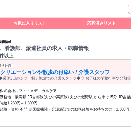
お気に入りリスト
応募済みリスト
転職情報
、看護師、派遣社員の求人・転職情報
0件以上
派遣社員
クリエーションや散歩の付添い / 介護スタッフ
◆週休2日のシフト制 / 施設での介護スタッフ◆◇ お子様の学校行事や発熱
株式会社ルフト・メディカルケア
勤務地・最寄駅 JR吉都線(えびの高原線) えびの飯野駅 から車で15分 JR吉都
高原線) 都城駅 ・車通勤OK (※無料駐車場あり)
時給1,280円～1,600円
経験・資格 不問 ※医療機関・介護施設での勤務経験をお持ちの方：1,300円 介護福祉
士の資格をお持ちの方：1,380円 ◎未経験＆無資格からスタートできるお仕事です。
研修＆現場サポートがあるので、医療業界でのお仕事が初めての方もご安心
い。 ◎20代～70代と幅広い世代の女性が活躍中の職場です。