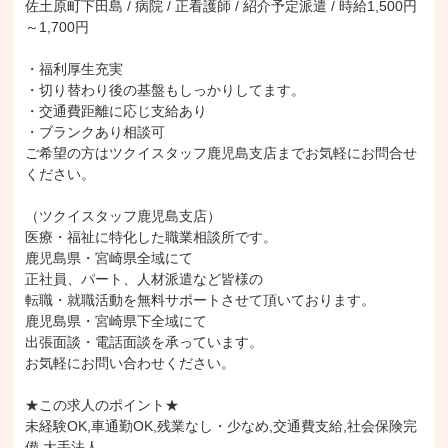
佐土原町下田島 / 病院 / 正看護師 / 紹介予定派遣 / 時給1,500円
～1,700円

・福利厚生充実

・切り替わり後の基盤もしっかりしてます。

・交通費距離に応じ支給あり

・ブランクあり相談可

ご希望の方はツクイスタッフ鹿児島支店までお気軽にお問合せ
ください。

（ツクイスタッフ鹿児島支店）

医療・福祉に特化した職業相談所です。

鹿児島県・宮崎県全域にて

正社員、パート、人材派遣など皆様の

転職・就職活動を無料サポートさせて頂いております。

鹿児島県・宮崎県下全域にて

出張面談・電話面談を承っています。

お気軽にお問い合わせください。

★この求人のポイント★

未経験OK,車通勤OK,残業なし・少なめ,交通費支給,社会保険完
備,大手法人
