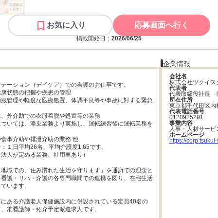
お気に入り
応募画面へ行く
掲載開始日：
2026/06/25
企業情報
会社名
株式会社ツクイス
テーション（デイケア）での看護のお仕事です。

代表者
康状態の把握や疾患の管理

代表取締役社長　
所在住所
内服管理や軽度な医療処置、体調不良等や事故に対する緊急
東京都千代田区内
代表電話番号
、外介助での衣服着脱や処置等の業務

0120925291
事業内容
については、添乗業務より実施し、運転練習後に運転業務を
人事・人材サービ
ホームページ
食事介助や排泄介助の業務 他

https://corp.tsukui-s
：１日平均26名、平均介護度1.65です。

法人が定める業務、社用車あり）

た地域での、住み慣れた生活を守ります」を通所での理念と
・看護・リハ・介護の各専門職間での連携を図り、在宅生活
ています。

にある介護老人保健施設内に併設されている定員40名の
、准看護師・紹介予定派遣求人です。
