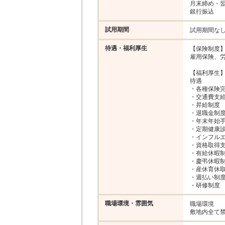
月末締め・翌
銀行振込
試用期間
試用期間な
待遇・福利厚生
【保険制度】
雇用保険、労
【福利厚生】
待遇

・各種保険完
・交通費支給（
・昇給制度

・退職金制度
・年末年始手
・定期健康診
・インフルエ
・資格取得支
・有給休暇制
・慶弔休暇制
・産休育休取
・週払い制度
・研修制度
職場環境・雰囲気
職場環境

敷地内全て