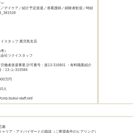
ー

町／デイケア／紹介予定派遣／准看護師／経験者歓迎／時給
8_381528

イスタッフ 鹿児島支店

考）

会社ツクイスタッフ

労働者派遣事業 許可番号：派13-316801 ・有料職業紹介
13-ユ-315584

00万円

0人

orp.tsukui-staff.net/
応募

社キャリア・アドバイザーとの面談（ご希望条件のヒアリング）
