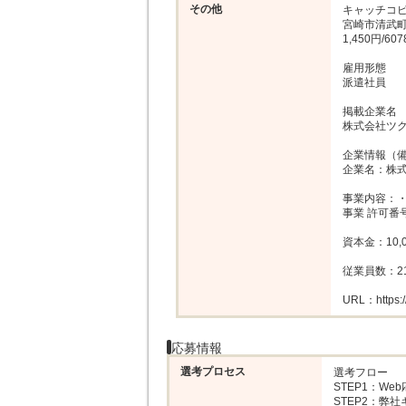
その他
キャッチコピ
宮崎市清武
1,450円/607
雇用形態

派遣社員

掲載企業名

株式会社ツク
企業情報（備
企業名：株式
事業内容：・
事業 許可番号：
資本金：10,0
従業員数：21
URL：https://c
応募情報
選考プロセス
選考フロー

STEP1：Web
STEP2：弊