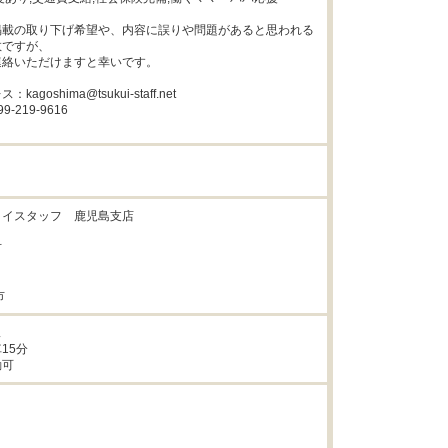
掲載の取り下げ希望や、内容に誤りや問題があると思われる
ですが、

絡いただけますと幸いです。

goshima@tsukui-staff.net

219-9616

イスタッフ　鹿児島支店



市


5分

勤可