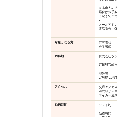
※本求人の
場合はお手数
下記までご連
-

メールアドレス：ka
電話番号：099-
-
対象となる方
応募資格

准看護師
勤務地
株式会社ツク
宮崎県宮崎市
勤務地

宮崎県 宮崎
アクセス
交通アクセス
清武駅から車1
マイカー通
勤務時間
シフト制

勤務時間
