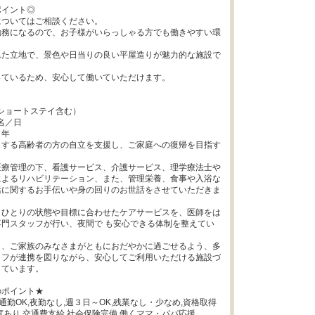
イント◎

ついてはご相談ください。

勤務になるので、お子様がいらっしゃる方でも働きやすい環
れた立地で、景色や日当りの良い平屋造りが魅力的な施設で
ているため、安心して働いていただけます。



（ショートステイ含む）

名／日

年

とする高齢者の方の自立を支援し、ご家庭への復帰を目指す
医療管理の下、看護サービス、介護サービス、理学療法士や
によるリハビリテーション、また、管理栄養、食事や入浴な
活に関するお手伝いや身の回りのお世話をさせていただきま
りひとりの状態や目標に合わせたケアサービスを、医師をは
門スタッフが行い、夜間で も安心できる体制を整えてい
ま、ご家族のみなさまがともにおだやかに過ごせるよう、多
ッフが連携を図りながら、安心してご利用いただける施設づ
ています。

ポイント★

車通勤OK,夜勤なし,週３日～OK,残業なし・少なめ,資格取得
度あり,交通費支給,社会保険完備,働くママ・パパ応援
