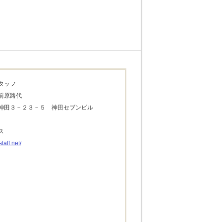
タッフ
前原路代
神田３－２３－５　神田セブンビル
ス
taff.net/