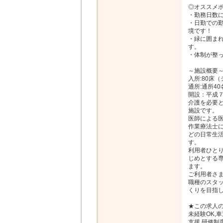
◎オススメポ
・勤務日数に
・日勤での
境です！

・緑に囲ま
す。

・体制が整っ
～施設概要～
入所:80床
通所:通所40
開設：平成７
介護を必要
施設です。

医師による
作業療法士
どの日常生
す。

利用者ひと
じめとする専
ます。

ご利用者さ
職種のスタ
くりを目指し
★この求人の
未経験OK,
支援,研修制