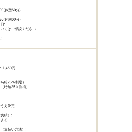
:00(休憩60分)

:30(休憩60分)

:

いてはご相談ください



1,450円

時給25％割増）

（時給25％割増）

うえ決定

実績）:

よる

（支払い方法）:
