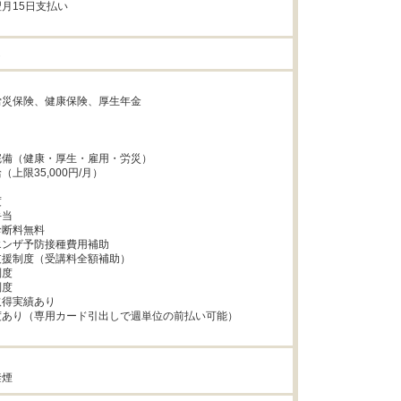
月15日支払い

し


災保険、健康保険、厚生年金



備（健康・厚生・雇用・労災）

上限35,000円/月）



当

断料無料

ンザ予防接種費用補助

援制度（受講料全額補助）

度

度

得実績あり

あり（専用カード引出しで週単位の前払い可能）

禁煙