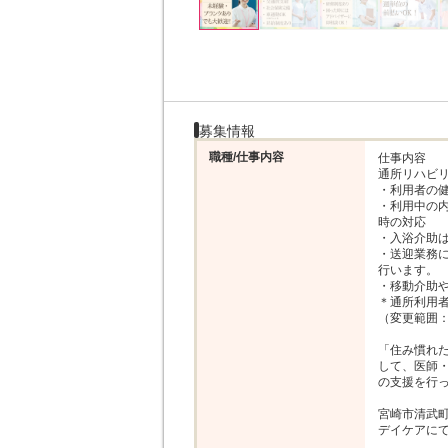
募集情報
職種/仕事内容
仕事内容

通所リハビリ
・利用者の健
・利用中の
時の対応

・入浴介助は
・送迎業務
行います。

・移動介助や
＊通所利用者
（変更範囲：
「住み慣れ
して、医師
の支援を行っ
宮崎市清武町
デイケアにて