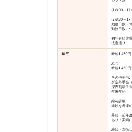
シフト制

(1)8:00～17
(2)8:30～17
勤務日数・休日
勤務日数につ
初年有給休暇:
法定通り
給与
時給1,450円

給与

時給1,450円〜
その他手当:

所定外手当（
深夜割増手当
年末年始

給与詳細:

経験を考慮の
昇給（前年度
あり：実績に
締日・支払日