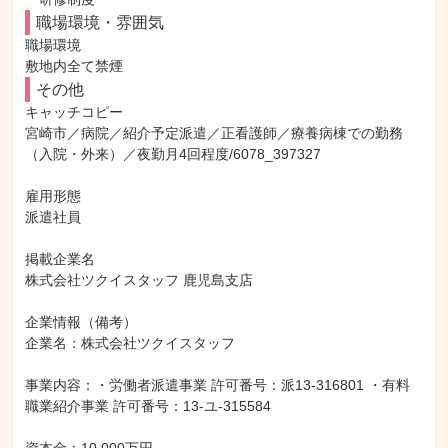
職場環境・雰囲気
職場環境

敷地内全て禁煙
その他
キャッチコピー

宮崎市／病院／紹介予定派遣／正看護師／療養病棟での勤務
（入院・外来）／夜勤月4回程度/6078_397327

雇用形態

派遣社員

掲載企業名

株式会社ツクイスタッフ 鹿児島支店

企業情報（備考）

企業名：株式会社ツクイスタッフ

事業内容：・労働者派遣事業 許可番号：派13-316801 ・有料
職業紹介事業 許可番号：13-ユ-315584
