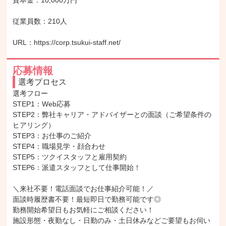
資本金：10,000万円

従業員数：210人

URL：https://corp.tsukui-staff.net/
応募情報
選考プロセス
選考フロー

STEP1：Web応募

STEP2：弊社キャリア・アドバイザーとの面談（ご希望条件の
ヒアリング）

STEP3：お仕事のご紹介

STEP4：職場見学・顔合わせ

STEP5：ツクイスタッフと雇用契約

STEP6：派遣スタッフとして仕事開始！

＼来社不要！電話面談でお仕事紹介可能！／

面談時履歴書不要！最短即日で勤務可能です◎

勤務開始希望日もお気軽にご相談ください！

施設形態・夜勤なし・日勤のみ・土日休みなどご要望もお伺い