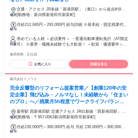
＝＝ ＜こんな仕事に興味のある方、歓迎＞ ・設備保全／設備
交通・アクセス JR各線「新発田駅」（東口）から徒歩約9分
メンテナンス ・機械メンテナンス／整備士 ・プラント／発電
／新潟交通観光バス「新富町」バス停から徒歩約2分
[勤務地：新潟県新発田市新富町]
場所
設備関連の業務 ・土木／建設現場での施工・保守 ・配管／溶
接／据付工事 など
月給212,045円～293,000円 給与詳細 ※基本給・固定残業代・
給与
一律手当の総額 基本給：月給 17万円 〜 22万8000円 固定残業
代：あり 1ヶ月あたり2万7045円 〜 5万円（固定残業時間：1
求めている人材 ＜必須要件＞ ・普通自動車運転免許（AT限定
ヶ月あたり20時間） 固定残業時間を超えた勤務時間について
可） ※業界・職種未経験でも大歓迎！ ＜歓迎・優遇要件＞
対象
は別途残業代を支給する 【一律手当】 全員に一律で支払われ
・福祉用具専門相談員 経験者 ・営業経験、または福祉業界経
る通勤・皆勤・家族手当金額：なし 全員に一律で支払われる
雇用形態：
正社員
験、または接客業経験 ・以下のいずれかの資格をお持ちの方
その他手当金額：あり 1ヶ月あたり1万5000円 ・昇給あり：1
（なくても応募可） 柔道整復師、理学療法士（PT）、作業療
月あたり〜5.00%（前年度実績） ・賞与あり：年2回、1.5カ
お気に入り
詳細を見る
法士（OT）、言語聴覚士（ST）、看護師、准看護師、義肢装
月分（前年度実績） ・交通費規定支給：実費支給（上限月額
具士、社会福祉士、介護福祉士 ＜こんな方に向いています＞
35,000円） ＜一律手当詳細＞ ・業務手当：15,000円 ・扶養
・お困りごとを聞き取り、人の生活を支えたい方 ・周囲と連
株式会社イノウエ
手当あり ・インセンティブ手当：最大250,000円
携してチームワークを大切に働きたい方 年齢の条件と理由：
完全反響型のリフォーム提案営業／【創業120年の安
あり（例外事由1号・64歳以下（定年のため））
定企業】飛び込み・ノルマなし！未経験から「住まい
のプロ」へ／残業月5h程度でワークライフバランス
抜群
最寄駅 西新発田駅 交通アクセス JR白新線「西新発田駅」よ
[勤務地：〒957-0063新潟県新発田市新栄町]
り徒歩約16分 ※車通勤OK
場所
月給230,000円～300,000円 給与 月給 230,000円～300,000円
給与
※所定労働時間超過分の労働については別途残業代を支給し
ます ※上記給与は営業経験者を想定しております。 ※完全未