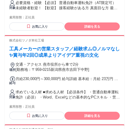
必要資格・経験 【必須】 普通自動車運転免許（AT限定可）
経験の方は210,000円～となります。 昇給 年1回（前年度実
未経験者歓迎！ 【歓迎】 接客経験がある方 真面目な方 最終
対象
績：1月あたり2.00％〜4.00％アップ） 賞与 年2回（計3.0ヶ
学歴 高校卒業以上
月分実績） 諸手当: 通勤手当（月上限15,000円）、資格手当
雇用形態：
正社員
など 【年収例】
お気に入り
詳細を見る
株式会社ツノダ本社工場
工具メーカーの営業スタッフ／経験求ム◎ノルマなし
✨賞与年2回◎成果よりアイデア重視の文化
交通・アクセス 燕市役所から車で2分
[勤務地：〒959-0215新潟県燕市吉田下中野]
場所
月給230,000円～300,000円 給与詳細 基本給：月給 23万円 〜
給与
30万円 固定残業代：なし 【一律手当】 全員に一律で支払わ
れる通勤・皆勤・家族手当金額：あり 全員に一律で支払われ
求めている人材 ■求める人材 【必須条件】 ・普通自動車運転
るその他手当金額：あり ■給与補足 ・残業代は別途全額支給
免許（必須） ・Word、Excelなどの基本的なPCスキル ・営業
対象
・出張時は日当支給あり ・給食弁当代補助あり ・役職手当あ
経験をお持ちの方 【歓迎条件】 ・営業経験をお持ちの方 ・
り ・携帯電話貸与 ■昇給 あり（前年度実績：1月あたり1,000
雇用形態：
正社員
コミュニケーション能力の高い方 ・新しいアイデアを積極的
円〜10,000円） ■賞与 あり（前年度実績：年2回、計3.00ヶ月
に提案できる方 ・ホームセンターでの業務経験がある方 ・展
分） ■通勤手当 実費支給（上限あり）日額460円
お気に入り
詳細を見る
示会出展、企画経験がある方 当社では特に、チームワークを
大切にし、 協調性を持って業務に取り組める方を 求めていま
す。ノルマに追われるのではなく、 お客様のニーズを理解