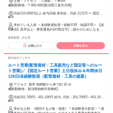
交通・アクセス 「三条駅」～車5分
[勤務地：〒955-0803新潟県三条市月岡]
場所
月給210,000円以上 給与詳細 基本給：月給 21万円 〜 固定残
給与
業代：なし 【一律手当】 全員に一律で支払われる通勤・皆
勤・家族手当金額：なし 全員に一律で支払われるその他手当
求めている人材 ＜未経験者歓迎！経験不問・知識不問＞ 【必
金額：なし 【その他】 ＊賞与あり(年2回) ＊昇給あり(年2回)
須】高卒以上・要普通免許(AT限定可) 〇誰かのためになる仕
対象
＞1回6000〜9000円UPの実績あり！ 頑張りをしっかり評価し
事がしたい方歓迎 〇第二新卒歓迎(異業種からの転職OK) 〇普
ます！ 【評価制度】 会社の業績アップへの貢献度に応じた
雇用形態：
正社員
通免許以外、資格不問・無資格歓迎 ＼ 未経験大歓迎です！
「能率給」がプラスされる 評価制度を導入しています。 3ヶ
／ まずは、出荷補助業務を担当し、 商品知識と営業ノウハウ
月に一度、自身で目標を設定し 達成すれば評価が上がり 給与
お気に入り
詳細を見る
を身に付けること からスタートします。 慣れてきたら、既存
が上がる仕組みです。 入社1年目の社員が、 1回に6000～
顧客を担当。 将来的には、新規営業として活躍できます！ -
9000円昇給 (年間で1万2000～1万8000円UP) することも珍し
・ - ・ - ・ - ・ - ・ - ・ - ・ - ・ - ・ - 【 先輩からのメッセー
株式会社イシザカ
くありません。 スタートは月給21万円ではありますが 昇給率
ジ 】 ＜社員Aより＞ ￣￣￣￣￣￣￣ 月に1度は全員が気軽に
なら他社には負けていませんよ。
ルート営業(配管資材・工具販売など固定客へのルー
考えを交換し合える 全体会議があります。みんなで「良い
ね！」 となったものは実際に取れ入れられることも多々。 風
ト営業)／【固定ルート営業】土日祝休み＆年間休日
通しのよさも魅力です。 ＜社員Bより＞ ￣￣￣￣￣￣￣ 3ヶ
126日/未経験歓迎（配管資材・工具の提案）
月に1度、社長との面談があります。 働くなかで思ったこと・
頑張ったことを 直接、ざっくばらんに聞いてくれて、 頑張っ
アクセス: 最寄 柏崎駅から車で約 10 分
た人が頑張っただけ報われる。 きちんと給与に反映される体
[勤務地：新潟県柏崎市長峰町]
場所
制だから、 家族がいる中での転職でも 安心して踏み切れまし
月給201,700円～451,100円 給与: 月給：201,700円～451,100
た。 ＜社員Cより＞ 私が入社したとき、先輩が気にかけてく
給与
円 ※経験・能力を考慮して決定 【手当】 * 昇給あり * 賞与年
れて こまめに連絡をくれました。 その温かい雰囲気がとても
2回 * 通勤手当 * 食事手当 * 資格手当（当社規定資格取得者に
嬉しかった。 だから次は私も！ 分からないことはどんどん聞
求める人材: 《期待する人物・資格》 * 未経験者大歓迎！ * 基
支給） * 役職手当（25,000～55,000円) 【役職別基本給】 部
いてください！ お節介なほど(笑)、相談に乗りますよ。 －－