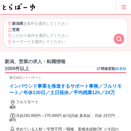
新潟県
|
条件を選択してください
営業
こだわり条件を選択してください
キーワードを選択してください
新潟、営業の求人・転職情報
1000件以上
関連度順
|
新着順
株式会社ジャパゲート
インバウンド事業を推進するサポート事務／フルリモ
ート／年休130日／土日祝休／平均残業12h／24万
フルリモート
場所
月給240,000円～270,000円 給与詳細 基本給：月給 24万円 〜
給与
27万円 固定残業代：なし 【一律手当】 全員に一律で支払わ
れる通勤・皆勤・家族手当金額：なし 全員に一律で支払われ
求めている人材 ✅学歴不問 ✅職種、業種未経験OK ☆今回の