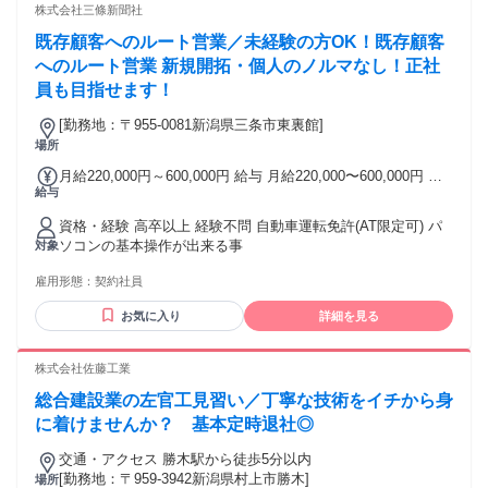
OK #昇給あり #賞与あり
株式会社三條新聞社
既存顧客へのルート営業／未経験の方OK！既存顧客
へのルート営業 新規開拓・個人のノルマなし！正社
員も目指せます！
[勤務地：〒955-0081新潟県三条市東裏館]
場所
月給220,000円～600,000円 給与 月給220,000〜600,000円 ※
給与
年齢・経験考慮
資格・経験 高卒以上 経験不問 自動車運転免許(AT限定可) パ
ソコンの基本操作が出来る事
対象
雇用形態：
契約社員
お気に入り
詳細を見る
株式会社佐藤工業
総合建設業の左官工見習い／丁寧な技術をイチから身
に着けませんか？ 基本定時退社◎
交通・アクセス 勝木駅から徒歩5分以内
[勤務地：〒959-3942新潟県村上市勝木]
場所