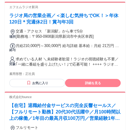
ットWiFiなどモバイル回線を使用されている方は、有線接続
ヶ月ごとに行えます。 ---- 1,226（円）×7（時間）×20（営業
ができる環境のご用意をお願いいたします。 ■歓迎スキル 営
エフエムラジオ新潟
日）=月給171,640円 1,850（円）×7（時間）×20（営業日）＋
業経験（個人・法人不問）、接客・販売・飲食などの顧客対
インセンティブ10,000（円）=月給269,000円※昇給例 ---- ※
ラジオ局の営業企画／＜楽しむ気持ちでOK！＞年休
応経験、キャリアアドバイザー・テレアポ・カスタマーサク
研修中期間中の給与変動なし ※通信手当一部支給 ※各種イン
セスなどの経験が活かせます。 --------------------------------------------
120日＊完週休2日！賞与年3回
センティブ支給（最大年間30万円） ※社会保険完備（厚生年
---------------- 〈異業種からスタートした20代、30代、40代の先
金、健康保険、雇用保険）
交通・アクセス 「新潟駅」から車で5分
輩が活躍中！〉 営業職未経験の方や異業種からの転職者も活
[勤務地：〒950-0908新潟県新潟市中央区幸西]
場所
躍中。既に研修を終えられ、順調に成約に繋げていただいて
います。 応募者さまの過去業務経験（一例） 小売販売スタッ
月給210,000円～300,000円 給与詳細 基本給：月給 21万円 〜
フ、飲食店サービススタッフ、ビューティーアドバイザー、
給与
30万円 固定残業代：なし 【一律手当】 全員に一律で支払わ
生命保険・損害保険営業、キャリアアドバイザー、カスタマ
れる通勤・皆勤・家族手当金額：なし 全員に一律で支払われ
ーサクセス、コールセンター業務 等
求めている人材 ＼未経験者歓迎！ラジオの視聴経験も不要／
るその他手当金額：なし 【各種手当】 ・残業手当 ・役職手
｢一緒に番組を盛り上げたい！｣で応募可能！ ++++ ラジオ好
対象
当 ・通勤手当 ＊賞与あり(年3回)
きな方、大歓迎！ ++++ ＜ラジオの知識・営業の経験は一切
雇用形態：
正社員
不問！＞ ＊経験不問/年齢不問/学歴不問！無資格歓迎 ＊特別
なスキルや資格不問！知識も不要です ｢ラジオが好き｣｢地元
お気に入り
詳細を見る
のラジオ局で働きたい｣ そんな想いをぜひ当社で発揮してくだ
さい！ －－－－－－－－－－－－－－－－－－－－ 【こんな
方におすすめ】 ＋未経験から新しいことにチャレンジしたい
株式会社founce
+マスコミ・広告業界に興味がある +昔からラジオを聞くこと
【在宅】退職給付金サービスの完全反響セールス／
が好きだった +自分のアイデアを形にしてみたい ＋地域を盛
り上げる仕事がしたい ＋誰かを喜ばせたり、笑顔にすること
【フルリモート勤務】20代30代活躍中／月100時間以
が好き ＋面白いことやイベントごとが好き など！ －－－－
上の稼働／1年目の最高月収100万円／営業経験1年あ
－－－－－－－－－－－－－－－－ ＜＜下記に興味のある
ればOK／アポ取りなし提案のみ／研修制度充実
方、大歓迎です！＞＞ ＊営業職・デジタルマーケティング ＊
フルリモート