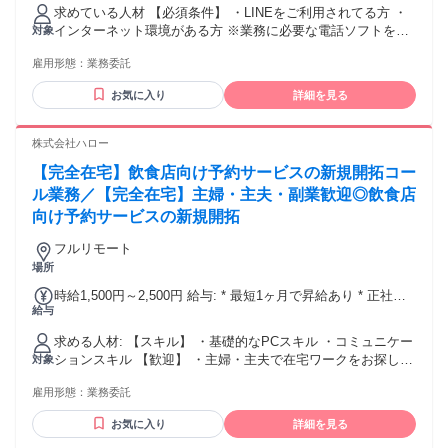
求めている人材 【必須条件】 ・LINEをご利用されてる方 ・
インターネット環境がある方 ※業務に必要な電話ソフトをパ
対象
ソコンにインストールしてご利用いただきます。（初回のみ
雇用形態：
業務委託
設定サポートを行いますのでご安心ください） ※PCをお持ち
でない方もご相談ください （貸出制度あり／条件あり）
お気に入り
詳細を見る
※MacBook。スマホ対応不可 【歓迎条件】 ・未経験歓迎 ・
主婦・主夫歓迎 ・ブランクOK 【求める人物像】 ・在宅で安
定した収入を目指したい方 ・コツコツ取り組める方
株式会社ハロー
【完全在宅】飲食店向け予約サービスの新規開拓コー
ル業務／【完全在宅】主婦・主夫・副業歓迎◎飲食店
向け予約サービスの新規開拓
フルリモート
場所
時給1,500円～2,500円 給与: * 最短1ヶ月で昇給あり * 正社員
給与
登用制度あり
求める人材: 【スキル】 ・基礎的なPCスキル ・コミュニケー
ションスキル 【歓迎】 ・主婦・主夫で在宅ワークをお探しの
対象
方 ・副業・Wワークをお考えの方 ・飲食店・接客業、コール
雇用形態：
業務委託
センターなどの経験がある方 ・新規開拓のテレアポ経験あり
お気に入り
詳細を見る