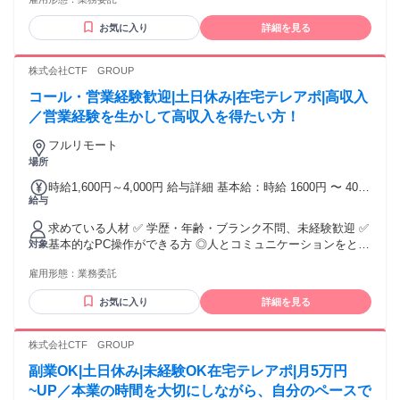
✅SalesforceなどCRMツールの使用経験がある方 ✅ BtoC商材
円 ※法人営業・インサイドセールス・テレアポ経験をもと
（保険・不動産・スクール等）での アウトバウンド架電経験
に、 選考時にスタート時給を決定します。
お気に入り
詳細を見る
がある方も歓迎 【応募条件】 ✅ご自身のPCがありインターネ
ット環境が問題ない方 （リモートワークのため）
株式会社CTF GROUP
コール・営業経験歓迎|土日休み|在宅テレアポ|高収入
／営業経験を生かして高収入を得たい方！
フルリモート
場所
時給1,600円～4,000円 給与詳細 基本給：時給 1600円 〜 4000
給与
円 ※試用期間2ヶ月あり 昇給制度あり（年2回・査定基準によ
る） スキル・成果次第で時給UP！
求めている人材 ✅ 学歴・年齢・ブランク不問、未経験歓迎 ✅
基本的なPC操作ができる方 ◎人とコミュニケーションをとる
対象
仕事の経験のある方大歓迎！
雇用形態：
業務委託
お気に入り
詳細を見る
株式会社CTF GROUP
副業OK|土日休み|未経験OK在宅テレアポ|月5万円
~UP／本業の時間を大切にしながら、自分のペースで