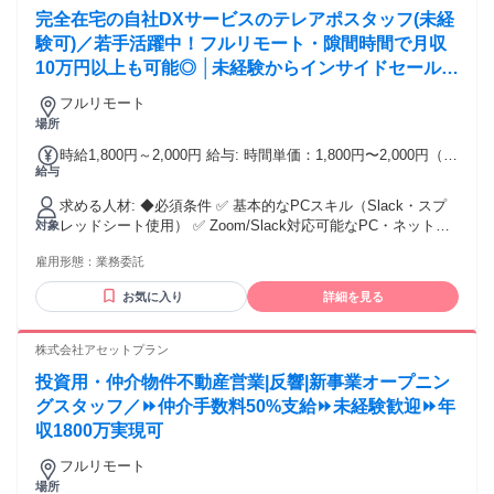
完全在宅の自社DXサービスのテレアポスタッフ(未経
験可)／若手活躍中！フルリモート・隙間時間で月収
10万円以上も可能◎ │未経験からインサイドセールス
に挑戦
フルリモート
場所
時給1,800円～2,000円 給与: 時間単価：1,800円〜2,000円（税
給与
込） ※記載金額は税込です ※実績に応じて都度報酬アップあ
り！ ※リーダー、マネージャーポジションへのステップアッ
求める人材: ◆必須条件 ✅ 基本的なPCスキル（Slack・スプ
プや他の職種へのチャレンジも可能です！
レッドシート使用） ✅ Zoom/Slack対応可能なPC・ネット環
対象
境 ✅ 目標達成に向けて工夫した経験 ✅業務にスピード感を持
雇用形態：
業務委託
って取り組める環境適応能力 ✅目標を頑張って追いかけられ
るか目標達成志向 ◆歓迎する経験（未経験も可） * 法人営
お気に入り
詳細を見る
業・テレアポ・コールセンター * 営業事務（ビジネスメール
経験） ◆こんな方にマッチ * 明るく前向きなコミュニケーシ
ョンができる * 自己管理・責任感がある * 「もっと上手くな
株式会社アセットプラン
りたい」という向上心がある ◆働く環境 マニュアル化された
投資用・仲介物件不動産営業|反響|新事業オープニン
中でもサービス急拡大中のため、昨日までのルールが今日変
わることも珍しくありません。 ITツール（Slackなど）の活用
グスタッフ／⏩仲介手数料50%支給⏩未経験歓迎⏩年
やオペレーションの変更に対し、前向き且つスピーディーに
収1800万実現可
順応できることが求められます！
フルリモート
場所