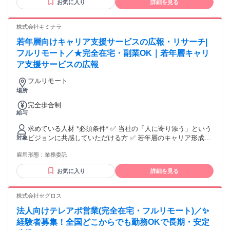
お気に入り
詳細を見る
明るくハキハキと会話ができる方 ༶ ༶ ༶ ༶ ༶ ༶ ༶ ༶ ༶ ༶ ༶ ༶ ༶
༶ ༶ ༶ ༶ ༶ ✅未経験者歓迎／未経験・初心者OK ✅フリーター
歓迎 ✅主婦・主夫歓迎 ✅副業・WワークOK ✅ブランクOK ✅
株式会社キミナラ
経験者歓迎／経験者・有資格者歓迎 ✅年齢不問 ✅学歴不問 ✅
若年層向けキャリア支援サービスの広報・リサーチ|
既卒歓迎／第二新卒歓迎 ✅転職回数不問 ✅フルリモート（完
全在宅） ✅在宅OK／住宅勤務（リモートワーク）OK ✨長期
フルリモート／★完全在宅・副業OK｜若年層キャリ
歓迎 ✨職種変更なし ✨高定着率！働きやすさ抜群のお仕事！
ア支援サービスの広報
⸜⸜ さらにこちらもPOINT ⸝⸝ ✱急募！即日勤務OK ✱大量募集
／大型募集 ✱中途入社50％以上 ✱面接1回 ✱リモート面接Ok
フルリモート
༶ ༶ ༶ ༶ ༶ ༶ ༶ ༶ ༶ ༶ ༶ ༶ ༶ ༶ ༶ ༶ ༶ ༶
場所
完全歩合制
給与
求めている人材 *必須条件* ✅ 当社の「人に寄り添う」という
ビジョンに共感していただける方 ✅ 若年層のキャリア形成支
対象
援に興味関心がある方 ● 学歴不問・未経験歓迎 ●-● *歓迎要件
雇用形態：
業務委託
* ✨ SNS等での発信活動や、コミュニティの運営経験がある
方 ✨ 将来、人材業界やキャリアコンサルタントを目指してい
お気に入り
詳細を見る
る方 ✨ フリーランス、主婦(主夫)、副業をお探しの方 ●-● *こ
んな方におすすめ* ● 在宅で自分のペースで働きたい方 ● 人と
話すこと・人の役に立つことが好きな方 ● スキルアップしな
株式会社セグロス
がら活動したい方
法人向けテレアポ営業(完全在宅・フルリモート)／✨
経験者募集！全国どこからでも勤務OKで長期・安定