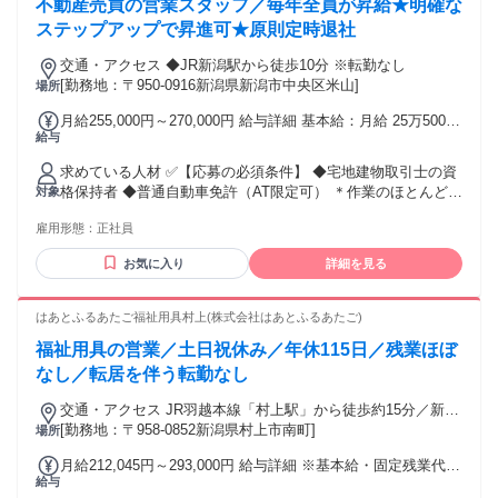
不動産売買の営業スタッフ／毎年全員が昇給★明確な
ステップアップで昇進可★原則定時退社
交通・アクセス ◆JR新潟駅から徒歩10分 ※転勤なし
[勤務地：〒950-0916新潟県新潟市中央区米山]
場所
月給255,000円～270,000円 給与詳細 基本給：月給 25万5000
給与
円 〜 27万円 固定残業代：なし 【一律手当】 全員に一律で支
払われる通勤・皆勤・家族手当金額：あり 全員に一律で支払
求めている人材 ✅【応募の必須条件】 ◆宅地建物取引士の資
われるその他手当金額：なし ※スキル・経験に応じてスター
格保持者 ◆普通自動車免許（AT限定可） ＊作業のほとんどを
対象
ト給与を決定します。 （ご経験がある方は前職の給与も考
パソコンで行いますので エクセルやワードの操作は必須とな
慮） 【手当】 ＜下記手当を別途支給します＞ ◆資格手当 ◆
雇用形態：
正社員
りますが、 特別なスキルはなくても問題はありません。 ★宅
家族手当 ◆誕生月に商品券贈呈 ◆車両手当（社用車を使わな
建資格があれば業務未経験もOK ★学歴不問 ＊女性の営業ス
い場合に支給） 【昇給】 あり／年1回 ※毎年全員が昇給して
お気に入り
詳細を見る
タッフも多数活躍中です。 ✅【こんな方ならぜひ！】※必須
います。 【賞与】 あり／年2回
ではありません ◆人と接することが好きな方 ◆建物に興味が
ある方 ～～～～～～～～ 社長メッセージ ～～～～～～～～
はあとふるあたご福祉用具村上(株式会社はあとふるあたご)
代表取締役の坪谷です。 弊社の経営理念は「成長と幸せ」を
福祉用具の営業／土日祝休み／年休115日／残業ほぼ
追い求めることです。 社是は「お客様に寄り添い、お客様の
お役に立ち、お客様に満足して頂けるよう、行動してまいり
なし／転居を伴う転勤なし
ます」と定めています。 まだまだ、弊社は成長途上の会社で
交通・アクセス JR羽越本線「村上駅」から徒歩約15分／新潟
すが、この考えに賛同して頂ける方を求めていますので、ご
交通観光バス「南町」バス停から徒歩約3分
[勤務地：〒958-0852新潟県村上市南町]
場所
応募をお待ちしております！ 年齢の条件と理由：あり（55歳
未満（長期勤続によるキャリア形成のため））
月給212,045円～293,000円 給与詳細 ※基本給・固定残業代・
給与
一律手当の総額 基本給：月給 17万円 〜 22万8000円 固定残業