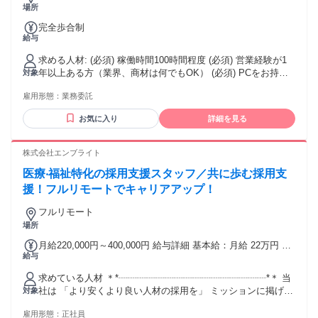
販売・飲食・サービス・接客・営業・提案 ＊ライター・動
場所
画・音声編集・司会・企画 ＊アナウンス・イベントスタッ
完全歩合制
フ・SNS運用 年齢の条件と理由：あり（例外事由3号のイ・
給与
40歳未満（長期勤続によるキャリア形成のため））
求める人材: (必須) 稼働時間100時間程度 (必須) 営業経験が1
年以上ある方（業界、商材は何でもOK） (必須) PCをお持ち
対象
で、通信環境がある方 ※学歴、資格不問 【こんな方が活躍
雇用形態：
業務委託
中】 ※一つでも当てはまっていればお話ししましょう ・成果
が報酬に直結する仕事をしたい方 ・困っている方を助ける仕
お気に入り
詳細を見る
事に興味がある方 ・素直で熱量がある方 ・正社員からフリー
ランスや独立、起業を目指している方 ・成長フェーズの企業
で働きたい方 ・チームを持った経験がある方 ・営業力、提案
株式会社エンブライト
力、コミュニケーション能力、リーダーシップなどのスキル
医療‧福祉特化の採用支援スタッフ／共に歩む採用支
を身につけたい方 ・個人営業、インサイドセールス、テレア
ポ、訪問営業、無形商材営業などの経験がある方 ・20代30代
援！フルリモートでキャリアアップ！
の若いうちから稼ぎたい方 【活躍が難しい方】 ・隙間時間に
フルリモート
稼ぎたいマインドの方 ・受け身で他力本願な方 ・現状維持し
場所
たい方 【働いている人の前職の業界は様々】 アパレル、ワー
ホリ、コールセンター、法人営業など経験やスキル関係なく
月給220,000円～400,000円 給与詳細 基本給：月給 22万円 〜
活躍できます！ もちろん新卒や第二新卒の方も活躍していま
給与
40万円 固定残業代：なし 【一律手当】 全員に一律で支払わ
す。
れる通勤・皆勤・家族手当金額：なし 全員に一律で支払われ
求めている人材 ＊*┈┈┈┈┈┈┈┈┈┈┈┈┈┈┈┈*＊ 当
るその他手当金額：あり ※給与は経験を考慮して決定。 ・
社は 「より安くより良い人材の採用を」 ミッションに掲げて
対象
PC手当あり ・モニター購入手当あり ・交通費全額支給（四
います。 このミッションに共感し、 共に福祉業界の発展に貢
半期ミーティングの移動費全額負担） ・賞与あり（3.5ヶ月
雇用形態：
正社員
献したい という方をお待ちしています。 *＊