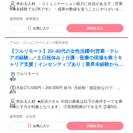
求める人材: ・コミュニケーション能力に自信がある方（営業
未経験でもOKです） ・成果や数値を追うことにやりがいを感
対象
じる方 ・ハキハキ話せる方 ・主体性を持ってお仕事に取り組
雇用形態：
業務委託
める方 ・安定したネット環境をお持ちの方 ・
PC（Windows10以上／MacOS11以上）をお持ちの方 ・ヘッ
お気に入り
詳細を見る
ドセットをご用意いただける方 ・人と話すことに抵抗がない
方
アエル・コミュニケーションズ株式会社
【フルリモート】20~40代の女性活躍中|営業・テレ
アポ経験...／土日祝休み｜介護・医療の現場を救うキ
ャリア支援｜インセンティブあり｜業界未経験からプ
ロのアドバイザーへ
フルリモート
場所
月給171,640円～269,000円 給与: 月給制・固定給なので、毎
給与
月の給与は一定となります。 月給額は以下の計算式に基づい
て計算されます。 時間給（※1）×1日当たりの勤務時間数（7
求める人材: ■必須スキル 今回の募集は以下の条件すべてを満
時間）×20営業日（※2） ※1 ご経験スキルをもとに設定、
たす方が対象となります。 ①長期勤務ができる方 ②週5日の
対象
詳細はご応募後にご説明いたします ※2 当月のカレンダー日
勤務ができる方 ③PCの基本操作（文字入力やWeb検索、メー
数に関わらず、20日分を1ヶ月として算出します 上記金額に
雇用形態：
正社員
ル送信）ができる方 ④自宅にインターネットの固定回線（光
対して業績目標が設定されます。 3ヶ月に1回、成果に応じて
回線等）があり、有線接続ができる環境の方 ※お客様に安定
給与改定を行いますので、頑張りは即時反映！ 査定以降は営
お気に入り
詳細を見る
した通話品質をお届けするため、必須条件となります。ポケ
業成績に応じた給与設定となります。 また勤務時間の変更も1