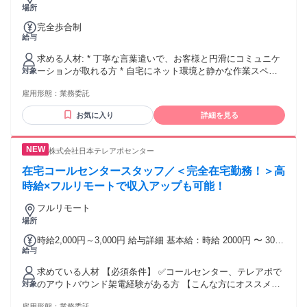
場所
完全歩合制
給与
求める人材: * 丁寧な言葉遣いで、お客様と円滑にコミュニケ
ーションが取れる方 * 自宅にネット環境と静かな作業スペー
対象
スを確保できる方 * テレアポ・コールセンター・営業経験者
雇用形態：
業務委託
は優遇しますが、未経験も大歓迎！
お気に入り
詳細を見る
株式会社日本テレアポセンター
在宅コールセンタースタッフ／＜完全在宅勤務！＞高
時給×フルリモートで収入アップも可能！
フルリモート
場所
時給2,000円～3,000円 給与詳細 基本給：時給 2000円 〜 3000
給与
円 営業経験・成果を正当に評価。 スタート時給は経験・実績
をもとに決定します！ ▼営業経験2年以上（営業実績を考慮）
求めている人材 【必須条件】 ✅コールセンター、テレアポで
時給2,000円～2,200円 ▼営業経験3年以上（リーダー・マネジ
のアウトバウンド架電経験がある方 【こんな方にオススメ】
対象
メント経験歓迎） 時給2,200円～2,500円 ▼営業経験1年未満
✅BtoBテレアポ経験がある方（SaaS／HR／DX商材など）
時給1,500円～1,900円 ▼営業経験1～2年 時給1,900円～2,000
雇用形態：
業務委託