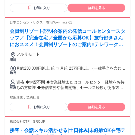
※前年度実績） ・昇給あり
┈┈┈┈┈┈┈┈┈┈┈┈┈┈┈┈＊* ⭐必須条件 ￣￣￣￣￣
お気に入り
詳細を見る
￣￣￣￣￣￣￣￣￣￣￣￣￣ ◆法人対応（窓口や営業）の経
験がある方 ⭐こんな方歓迎 ￣￣￣￣￣￣￣￣￣￣￣￣￣￣￣
￣￣￣ ◇人事・採用業務の経験がある方 ◇BtoBの業務経験が
日本コンセントリクス 在宅*/ok-mvci_01
ある方 ◇PC作業が可能な方（Googleドライブ使用） ⭐求める
会員制リゾート説明会案内の発信コールセンタースタ
人物像 ￣￣￣￣￣￣￣￣￣￣￣￣￣￣￣￣￣￣ ＊チームワー
クを大切にできる方 ＊主体的に考え行動できる方 ＊マルチタ
ッフ／【完全在宅／全国から応募OK】旅行好きさん
スクを効率的にこなせる方 ＊報連相を徹底できる方 ＊オンラ
におススメ！会員制リゾートのご案内×テレワーク・
インツールを活用した コミュニケーションが出来る方 ⭐使用
リモートワーク◎月収34万円以上も可能！
ツール ￣￣￣￣￣￣￣￣￣￣￣￣￣￣￣￣￣￣ ＊チャットワ
フルリモート
ーク ＊Google Workspace ＊社内wiki(NotePM) ⭐エンブライ
場所
トについて ￣￣￣￣￣￣￣￣￣￣￣￣￣￣￣￣￣￣ 男女比：
月給230,000円以上 給与 月給 23万円以上 （一律手当を含む）
男性21％、女性79％ 平均年齢：33歳 有給取得率：100％ 前職
給与
固定給（月給）＋インセンティブ＋残業代(1分単位) ※試用期
の経験職種： ITベンチャー人事 不動産会社の秘書、営業 アパ
間4ヶ月(同条件) ※以降3ヶ月更新 ＜在宅ならこんな悩みが解
レル人事 求人広告代理店 人材紹介会社 など
資格 ◆学歴不問 ◆営業経験またはコールセンター経験をお持
決されます＞ ◎住んでいる街に仕事が少なくて困っている ⇒
ちの方歓迎 ◆発信業務や新規開拓、セールス経験がある方は
対象
就業環境をクリアすればご自宅で業務可能！ ◎家族が転勤族
尚歓迎 ◆タイムシェア商品の説明会アポイント業務経験者は
で居住を転々とするのが辛い ⇒ 東京都・横浜市・大阪市・名
雇用形態：
契約社員
特に歓迎 ◆接客業経験者や旅行が好きな方歓迎 ◆明るく丁寧
古屋市・札幌市・広島市・福岡県…etc、 日本全国どこでも業
に、お客様との会話を楽しめる方 ◆人との会話が好きな方、
務可能です！ ◎職場が遠く通勤時間が長い ⇒ 通勤時間０
お気に入り
詳細を見る
人に喜ばれる仕事がしたい方 【必須条件】 ・パソコンの基本
分、余暇でプライベートも充実♪
操作が可能な方 ・お客さまのお話を聞きながらタイピングが
出来る方 ・ご自宅に個室があること ┗業務プライバシーを確
株式会社CTF GROUP
保できるスペースを保持していること 周囲の騒音にて業務に
接客・会話スキル活かせる|土日休み|未経験OK在宅テ
支障がない、室内も静かな環境を保てる 第三者が入室できな