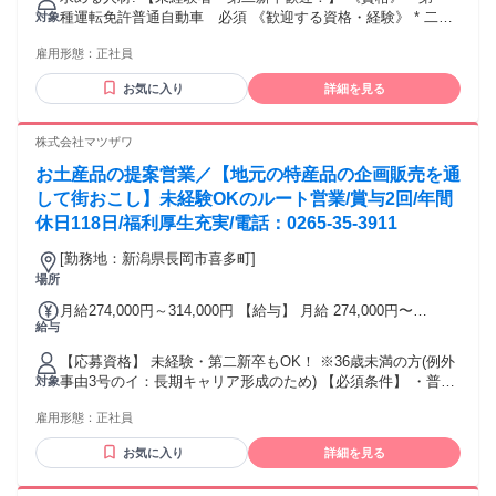
あり（前年度実績あり） * 昇給年1回、賞与年2回 （前年実
個人営業 インサイドセールス 接客販売 自動車営業 不動
種運転免許普通自動車 必須 《歓迎する資格・経験》 * 二級
対象
績）賞与月数 計4.0ヶ月分 * 通勤手当支給（月15,000円まで）
産営業 など
建築士 * 宅地建物取引士 * インテリアコーディネーター * 対
* 扶養家族手当 配偶者10,000円（働いている方は5,000円）
雇用形態：
正社員
人業務の経験がある方 * 新しいことに挑戦する意欲がある方
子供5,000円 第三子15,000円 * 資格手当 5,000円～30,000
＜こんな方が活躍しています＞ * 飲食店の店長、ホテルのフ
円（建築関係資格所有の場合、当社規程により支給） * 退職
お気に入り
詳細を見る
ロント、アパレル販売員など、異業種からの転職者 * 「頑張
金制度あり * モデル年収（一例） （支店長）1,000万円（課
った分だけしっかり稼ぎたい」という向上心のある方 * お客
長職）700万円（主任職）650万円
様の喜びを自分の喜びにできる方
株式会社マツザワ
お土産品の提案営業／【地元の特産品の企画販売を通
して街おこし】未経験OKのルート営業/賞与2回/年間
休日118日/福利厚生充実/電話：0265-35-3911
[勤務地：新潟県長岡市喜多町]
場所
月給274,000円～314,000円 【給与】 月給 274,000円〜
給与
314,000円 年齢、経験、能力を考慮のうえ優遇します ※基本
給232,000円～272,000円 固定残業代：あり（給与形態と同じ
【応募資格】 未経験・第二新卒もOK！ ※36歳未満の方(例外
単位で支給） 1ヶ月あたり42,000円（固定残業時間：1ヶ月あ
事由3号のイ：長期キャリア形成のため) 【必須条件】 ・普通
対象
たり25時間） 固定残業時間を超えた勤務時間については別途
自動車免許(AT限定可) 【こんな方をお待ちしております】 ・
残業代を支給する ★昇給年1回(4月) ★賞与年2回(6月・12
雇用形態：
正社員
未経験から営業に挑戦したい ・人を笑顔にする仕事がしたい
月)※支給実績平均3.5ヶ月分 ★3年連続決算賞与あり(2026年
・旅行のときにお土産を選ぶのが好き 【メリット】 #フリー
時点) ★交通費規定支給 ★営業手当 ★家族手当
お気に入り
詳細を見る
ター歓迎 #第二新卒歓迎 #未経験者歓迎 #交通費支給 #社会保
険完備 #住宅手当あり #寮・社宅あり #車通勤OK #バイク通勤