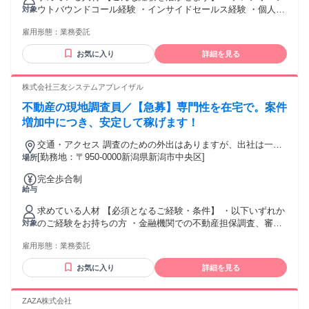
円×80時間 月額報酬136,000円 + インセンティブ
ウトバウンドコール経験 ・インサイドセールス経験 ・個人／
対象
━━━━━━━━━━━━━━━━━━ ■月120時間稼働 時給
法人向け営業経験 ・コールセンター（架電）経験 ・接客・販
2,000円×120時間 月額報酬240,000円 + インセンティブ
雇用形態：
業務委託
売経験 ・無形商材・サービス案内の経験 業界や扱っていた商
━━━━━━━━━━━━━━━━━━ ■月170時間稼働 時給
材は問いません。 営業・接客の実務経験1年前後を目安として
2,500円×170時間 月額報酬425,000円 + インセンティブ
お気に入り
詳細を見る
います。 【こんな方に向いています】 ・経験を活かして在宅
で働きたい方 ・電話で人と話すことに抵抗がない方 ・相手の
話を聞くことが得意な方 ・アポイント獲得・案内が得意な方
株式会社三友システムアプレイザル
・目標を意識して働ける方 ・自分で仕事の時間を管理できる
不動産の現地調査員／【急募】専門性を在宅で。案件
方 【特に歓迎する方】 ・個人向け（BtoC）または法人向け
（BtoB）のアウトバウンド営業経験がある方 ・架電数やアポ
増加中につき、安定して稼げます！
率などの数字を意識して働いた経験がある方 ・副業、物販、
交通・アクセス 調査のための外出はありますが、出社は一切
フランチャイズなどのテーマに関心がある方 学歴・業界経験
ありません。
[勤務地：〒950-0000新潟県新潟市中央区]
場所
は不問です！
完全歩合制
給与
求めている人材 【必須となるご経験・条件】 ・以下いずれか
のご経験をお持ちの方 ・金融機関での不動産担保調査、審査
対象
業務 ・不動産会社での売買仲介（戸建て・マンション） ・不
雇用形態：
業務委託
動産鑑定事務所、設計事務所での関連業務 ・不動産の価格調
査・査定に関する専門知識 ・PCの基本操作（Excel、メー
お気に入り
詳細を見る
ル、Web検索） 【歓迎するスキル・資格】 ・宅地建物取引士
（宅建士） ・司法書士 ・土地家屋調査士 ・不動産鑑定士 ・
土木測量経験者"
ZAZA株式会社