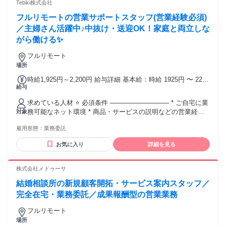
Tebiki株式会社
フルリモートの営業サポートスタッフ(営業経験必須)
／主婦さん活躍中♪中抜け・送迎OK！家庭と両立しな
がら働ける✨
フルリモート
場所
時給1,925円～2,200円 給与詳細 基本給：時給 1925円 〜 2200
給与
円 ※ 経験・能力を考慮の上、決定します。 ※ 稼働日数や時
間は相談しながら決定します。
求めている人材 ⭐ 必須条件 ───────────── * ご自宅に業
務可能なネット環境 * 商品・サービスの説明などの営業経験 *
対象
アポイント獲得などの実務経験 * ヒアリングを通じた提案経
雇用形態：
業務委託
験 * 一般的なPCリテラシー ⭐ 歓迎条件（経験者大歓迎！）
───────────── *営業経験1年以上 * HubSpotなどのCRM
お気に入り
詳細を見る
使用経験がある方 ⭐ 求める人物像 ────────────── * 明
るく丁寧な対応ができる方 * チームワークを大切にできる方 *
相手のニーズを汲み取るのが得意な方
株式会社メドゥーサ
結婚相談所の新規顧客開拓・サービス案内スタッフ／
完全在宅・業務委託／成果報酬型の営業業務
フルリモート
場所