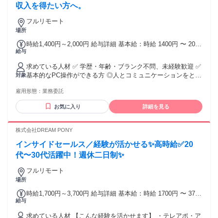
収入を得たい方へ。
フルリモート
場所
時給1,400円～2,000円 給与詳細 基本給：時給 1400円 〜 2000
給与
円 ※試用期間2ヶ月あり 昇給制度あり（年2回・査定基準によ
る） スキル・成果次第で時給UP！
求めている人材 ✅ 学歴・年齢・ブランク不問、未経験歓迎 ✅
基本的なPC操作ができる方 ◎人とコミュニケーションをとる
対象
仕事の経験のある方大歓迎！
雇用形態：
業務委託
お気に入り
詳細を見る
株式会社DREAM PONY
インサイドセールス／経験が活かせる✨高時給✅20
代〜30代活躍中！週休二日制✨
フルリモート
場所
時給1,700円～3,700円 給与詳細 基本給：時給 1700円 〜 3700
給与
円 【報酬】 時給1,700円～3,700円 経験、実績、営業スキルを
考慮して決定します。 【月収例】 ■月80時間稼働 時給1,700
求めている人材 【こんな経験を活かせます】 ・テレアポ・ア