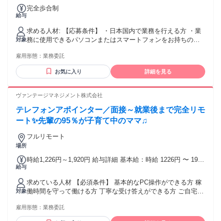
完全歩合制
給与
求める人材: 【応募条件】 ・日本国内で業務を行える方 ・業
務に使用できるパソコンまたはスマートフォンをお持ちの方
対象
・安定したインターネット環境がある方 ・お客様の個人情報
雇用形態：
業務委託
を適切に管理できる方 ・法令および会社の案内ルールを守っ
て業務を行える方 ・対応履歴や結果を正確に入力・報告でき
お気に入り
詳細を見る
る方 【活かせる経験】 ・営業 ・接客・販売 ・コールセンタ
ー ・お客様への商品・サービス案内 ・業務記録や進捗報告
経験の有無にかかわらず、応募条件と成果報酬の仕組みを十
ヴァンテージマネジメント株式会社
分にご確認のうえご応募ください。 【この仕事に向いている
テレフォンアポインター／面接～就業後まで完全リモ
方】 ・自分で業務時間を組み立てたい方 ・人の話を丁寧に聞
ける方 ・相手に合わせて分かりやすく説明できる方 ・決めら
ート✨先輩の95％が子育て中のママ♫
れたルールに沿って対応できる方 ・在宅でも自己管理をしな
フルリモート
がら業務を進められる方 ・対応結果を正確に記録・報告でき
場所
る方
時給1,226円～1,920円 給与詳細 基本給：時給 1226円 〜 1920
給与
円 ✨明確な昇給制度あり 累計稼働時間で全員一律に昇給！ ✨
アポイントインセンティブあり 1件あたり500～2200円を支
求めている人材 【必須条件】 基本的なPC操作ができる方 稼
給！ インセンティブを含めると 1時間あたり平均1300円を
働時間を守って働ける方 丁寧な受け答えができる方 ご自宅に
対象
GET！ トップオペレーターだと 1時間あたり3000円近いです
PCと光回線がある方 （業務遂行上必須） ※週9時間以上の稼
♫ ✨また、経験・スキルに応じては SV（育成担当）への昇格
雇用形態：
業務委託
働を想定 【ひとつでも当てはまれば歓迎】 ✋電話発信（架
も可能です！
電）や テレアポの経験がある方 ✋BtoB営業の経験がある方 ✋