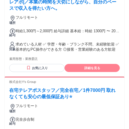
い・窓からディスプレイが見えない環境 ・インターネット光
レアポ|／本業の時間を大切にしながら、自分のペー
回線(自己負担で設置)を保持していること ・貸与品をご自身
スで収入を得たい方へ。
で設定可能な方 ＜光回線は以下条件必須＞ ※最低でもアップ
ロード20Mbps・ダウンロード30Mbps速度を保持しているこ
フルリモート
と ※LANケーブルを使用しての有線接続が必須です。wifi環境
場所
は不可(据置型Wi-Fiルータも不可) ※貸与品：デスクトップ
時給1,300円～2,000円 給与詳細 基本給：時給 1300円 〜 2000
PC・モニター・キーボード・マウス・ヘッドセット・ウェブ
給与
円 ※試用期間2ヶ月あり 昇給制度あり（年2回・査定基準によ
カメラ
る） スキル・成果次第で時給UP！
求めている人材 ✅ 学歴・年齢・ブランク不問、未経験歓迎 ✅
基本的なPC操作ができる方 ◎接客・営業経験のある方歓迎
対象
雇用形態：
業務委託
お気に入り
詳細を見る
株式会社Y's Group
在宅テレアポスタッフ／完全在宅／1件7000円 取れ
なくても安心の最低保証あり⭐
フルリモート
場所
完全歩合制
給与