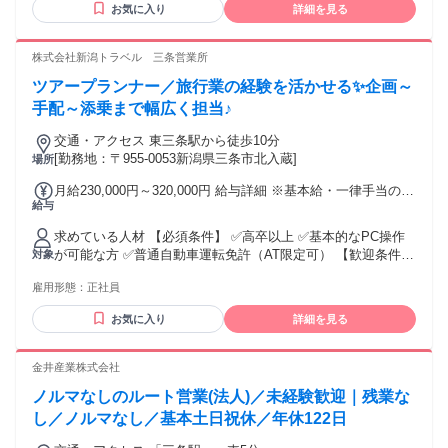
お気に入り
詳細を見る
験 ・法人営業のご経験（特にメディア広告営業） ・CRM（顧
客管理）システムの利用経験 【求める人物像】 ・営業経験を
活かし、提案・企画にも前向きに取り組みたい方 ・明るく丁
株式会社新潟トラベル 三条営業所
寧なコミュニケーションができる方
ツアープランナー／旅行業の経験を活かせる✨企画～
手配～添乗まで幅広く担当♪
交通・アクセス 東三条駅から徒歩10分
[勤務地：〒955-0053新潟県三条市北入蔵]
場所
月給230,000円～320,000円 給与詳細 ※基本給・一律手当の総
給与
額 基本給：月給 21万円 〜 30万円 固定残業代：なし 【一律
手当】 全員に一律で支払われる通勤・皆勤・家族手当金額：
求めている人材 【必須条件】 ✅高卒以上 ✅基本的なPC操作
なし 全員に一律で支払われるその他手当金額：あり 1ヶ月あ
が可能な方 ✅普通自動車運転免許（AT限定可） 【歓迎条件】
対象
たり2万円 【一律手当】 調整手当：月2万円 【その他手当】
⏩旅行業や観光業経験者 （国内外の地理に詳しい方歓迎）
家族手当：1万2000円（世帯主） 取扱管理者手当（総合）：1
雇用形態：
正社員
⏩「総合取扱管理者」の資格保持者優遇 年齢の条件と理由：
万円 【昇給】 1ヶ月あたり1000円～2000円 （前年度実績）
あり（例外事由1号・60歳未満（定年のため））
【賞与】 年2回 ※給与は経験年数により優遇あり 試用・研修
お気に入り
詳細を見る
期間：3ヶ月 試用・研修期間の条件：本採用と同じ
金井産業株式会社
ノルマなしのルート営業(法人)／未経験歓迎｜残業な
し／ノルマなし／基本土日祝休／年休122日