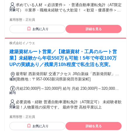
代：あり 1ヶ月あたり2万7045円 〜 5万円（固定残業時間：1
求めている人材 ＜必須要件＞ ・普通自動車運転免許（AT限定
ヶ月あたり20時間） 固定残業時間を超えた勤務時間について
可） ※業界・職種未経験でも大歓迎！ ＜歓迎・優遇要件＞
対象
は別途残業代を支給する 【一律手当】 全員に一律で支払われ
・福祉用具専門相談員 経験者 ・営業経験、または福祉業界経
る通勤・皆勤・家族手当金額：なし 全員に一律で支払われる
雇用形態：
正社員
験、または接客業経験 ・以下のいずれかの資格をお持ちの方
その他手当金額：あり 1ヶ月あたり1万5000円 ・昇給あり：1
（なくても応募可） 柔道整復師、理学療法士（PT）、作業療
月あたり〜5.00%（前年度実績） ・賞与あり：年2回、1.5カ
お気に入り
詳細を見る
法士（OT）、言語聴覚士（ST）、看護師、准看護師、義肢装
月分（前年度実績） ・交通費規定支給：実費支給（上限月額
具士、社会福祉士、介護福祉士 ＜こんな方に向いています＞
35,000円） ＜一律手当詳細＞ ・業務手当：15,000円 ・扶養
・お困りごとを聞き取り、人の生活を支えたい方 ・周囲と連
株式会社イノウエ
手当あり ・インセンティブ手当：最大250,000円
携してチームワークを大切に働きたい方 年齢の条件と理由：
建築資材ルート営業／【建築資材・工具のルート営
あり（例外事由1号・64歳以下（定年のため））
業】未経験から年収550万も可能！5年で年収100万
UPの実績あり／残業月10h程度で私生活も充実。
最寄駅 西新発田駅 交通アクセス JR白新線「西新発田駅」よ
[勤務地：〒957-0063新潟県新発田市新栄町]
り徒歩約16分 ※車通勤OK
場所
月給230,000円～320,000円 給与 月給 230,000円～320,000円
給与
※所定労働時間超過分の労働については別途残業代を支給し
ます ※上記給与は営業経験者を想定しております。 ※完全未
必要資格・経験 普通自動車運転免許（AT限定可） 未経験者歓
経験の方は210,000円～となります。 想定年収: 320万円〜500
迎！人物重視の採用です。 最終学歴 高校卒業以上
対象
万円 【年収例】
雇用形態：
正社員
お気に入り
詳細を見る