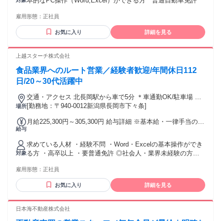
本的なPC操作（Word,Excel）ができる方 * 普通自動車免許
対象
長：400,000円～ 次長：364,000円～ 課長：328,000円～ 係
－－－ こんな仕事に興味がある方＆経験者歓迎 提案営業、ル
長：289,000円～
ート営業(ルートセールス) 企画営業、個人営業、法人営業、
雇用形態：
正社員
保険営業、 不動産営業 など
お気に入り
詳細を見る
上越スターチ株式会社
食品業界へのルート営業／経験者歓迎/年間休日112
日/20～30代活躍中
交通・アクセス 北長岡駅から車で5分 ＊車通勤OK/駐車場 あ
り
[勤務地：〒940-0012新潟県長岡市下々条]
場所
月給225,300円～305,300円 給与詳細 ※基本給・一律手当の総
給与
額 基本給：月給 22万円 〜 30万円 固定残業代：なし 【一律
手当】 全員に一律で支払われる通勤・皆勤・家族手当金額：
求めている人材 ・経験不問 ・Word・Excelの基本操作ができ
なし 全員に一律で支払われるその他手当金額：あり 1ヶ月あ
る方 ・高卒以上 ・要普通免許 ◎社会人・業界未経験の方歓
対象
たり5300円 昇給(年に1回) 賞与(年に2回) 通勤手当規定支給
迎！
（通勤距離、手段により支給。月5万円迄）
雇用形態：
正社員
お気に入り
詳細を見る
日本海不動産株式会社