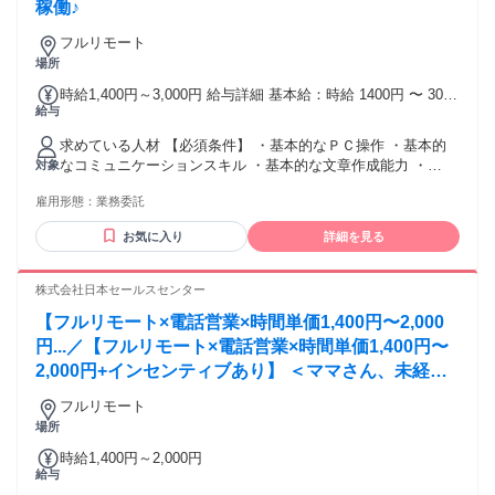
稼働♪
フルリモート
場所
時給1,400円～3,000円 給与詳細 基本給：時給 1400円 〜 3000
給与
円 ※経験、能力による
求めている人材 【必須条件】 ・基本的なＰＣ操作 ・基本的
なコミュニケーションスキル ・基本的な文章作成能力 ・
対象
「toBのテレアポ経験」又は「toBの営業経験」（１年以上）
雇用形態：
業務委託
【歓迎条件】 ・スプレッドシート操作経験 ・チャットツール
Slack操作経験 ・コールシステム操作経験（弊社はcomdesk
お気に入り
詳細を見る
leadを使用しております） ・法人営業経験（１年以上） ・無
資格歓迎 ・年齢不問 ・扶養内勤務ok ・副業ok ・Wワーク歓
迎 ・ブランク歓迎 ・学歴不問 ・20代・30代の若手活躍中 ・
株式会社日本セールスセンター
40代・50代の中高年・ミドル活躍中 【こんな方にオスス
【フルリモート×電話営業×時間単価1,400円〜2,000
メ！】 ・複数案件の対応が可能な方 ・責任感を持って働ける
方 ・成長意欲のある方 ・法人営業のご経験がある方 ・toBの
円...／【フルリモート×電話営業×時間単価1,400円〜
テレアポのご経験がある方 ・メリハリをつけて働きたい方 ・
2,000円+インセンティブあり】 ＜ママさん、未経験
楽しく働きたい方
活躍中＞ 完全在宅の電話営業で家庭と仕事の両立を
フルリモート
実現
場所
時給1,400円～2,000円
給与