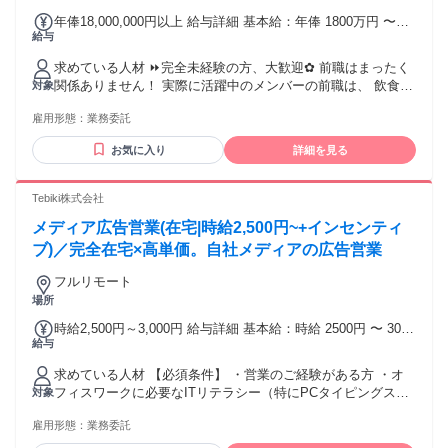
年俸18,000,000円以上 給与詳細 基本給：年俸 1800万円 〜
給与
【一律手当】 全員に一律で支払われる通勤・皆勤・家族手当
金額：なし 全員に一律で支払われるその他手当金額：なし 仲
求めている人材 ⏩完全未経験の方、大歓迎✿ 前職はまったく
介手数料売上（税別）の 50％の金額が報酬になります。
関係ありません！ 実際に活躍中のメンバーの前職は、 飲食・
対象
運送・バースタッフ・銀行・ ネイリストとさまざま◎ 異業種
雇用形態：
業務委託
からの転職者も大歓迎✨ 未経験の方は恵比寿本社での2～3日
間の 研修からスタートします◎ ◆あると有利なスキル・経験
お気に入り
詳細を見る
・不動産営業の経験 ・投資用物件・売買仲介の経験 ・宅地建
物取引士の資格保有者 ◆ こんな方には特に向いています ✔
スピード感を持って成長したい ✔ 稼ぎたい理由が明確にある
Tebiki株式会社
✔ 実力が収入に反映される環境で働きたい ✔ 「結果を出した
メディア広告営業(在宅|時給2,500円~+インセンティ
い」という気持ちが強い ✔ 賃貸仲介営業からステップアップ
したい ✔ 買取・再販まで経験の幅を広げたい ✔ 独立・起業
ブ)／完全在宅×高単価。自社メディアの広告営業
を視野に入れている ✔ 一都三県の物件を中心に扱うため、 都
フルリモート
内へのアクセスに抵抗が無い ＿＿＿＿＿＿＿＿＿＿＿＿＿＿
場所
＿＿＿＿ ◤キャリアの幅も広がる✨成長企業◢ ￣￣￣￣￣￣
￣￣￣￣￣￣￣￣￣￣￣￣ 仲介営業にとどまらず、 買取・リ
時給2,500円～3,000円 給与詳細 基本給：時給 2500円 〜 3000
ノベーション・再販まで 携われるのがアセットプランで働く
給与
円 ご自身で獲得いただいた案件が受注に至った場合、受注金
大きな魅力のひとつ。 グループ会社の設立や子会社の拡大を
額に応じたインセンティブも別途支給いたします。 試用・研
視野に 成長中なので、ゆくゆくはより大きな フィールドで活
求めている人材 【必須条件】 ・営業のご経験がある方 ・オ
修期間：3か月 試用・研修期間の条件：本採用と同じ 【勤務
躍するチャンスもあります。 独立を目指している方にとって
フィスワークに必要なITリテラシー（特にPCタイピングスキ
対象
形態】 勤務形態：シフト制
も、 当社での経験は大きな財産になるはずです。
ル）をお持ちの方 ・平日のうち20～30時間前後の稼働が可能
雇用形態：
業務委託
な方 【歓迎条件】 ・BtoBマーケティングの基礎知識 ・電話
営業／インサイドセールスのご経験 ・ビジネスメールのご経