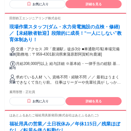
齢の条件と理由：あり（例外事由1号・60歳未満（定年のた
【賞与】 年2回 ※給与は経験年数により優遇あり
お気に入り
詳細を見る
め））
田部鉄工エンジニアリング株式会社
現場作業スタッフ(ダム・水力発電施設の点検・修繕)
／【未経験者歓迎】段階的に成長！“一人にしない”教
育体制あり！
交通・アクセス JR「鹿瀬駅」徒歩3分 ■車通勤可/駐車場完備
[勤務地：〒959-4301新潟県東蒲原郡阿賀町向鹿瀬]
場所
月給208,000円以上 給与詳細 ※基本給・一律手当の総額 基本
給与
給：月給 19万5000円 〜 固定残業代：なし 【一律手当】 全員
に一律で支払われる通勤・皆勤・家族手当金額：なし 全員に
求めている人材 ＼＼ 資格不問・経験不問 ／／ 最初はうまく
一律で支払われるその他手当金額：あり 1ヶ月あたり1万3000
できなくて当たり前。 仕事はリーダーや先輩社員が しっかり
対象
円 〜 採用時の賃金は、 経験・年齢・資格を考慮し決定しま
見てくれるので、ミスや事故を 未然に防ぐ環境が整っていま
す。 ＜給与に含む一律手当の詳細＞ ・一律現場手当：5000円
雇用形態：
正社員
す！ ＜必須条件＞ ・要普通自動車運転免許(AT限定可) ・高卒
～ ・一律職能手当：5000円～ ・一律運転手当：3000円～ ※
以上 ※未経験OK／専門知識は不問 ※正社員が初めての方、
スキル・能力を考慮 ＜別途手当あり＞ ・家族手当：年少扶養
お気に入り
詳細を見る
第二新卒も歓迎 ＝＝＝＝＝＝＝＝＝＝＝＝＝＝＝＝＝＝＝＝
親族数に応じて ・役付手当：特定の役職や職務に応じて ・除
＜こんな人に向いてます＞ 〇業務のコミュニケーションが取
雪手当：除雪作業従事者に支給 ・通勤手当：距離に応じて支
れる方 〇真面目にコツコツ取り組める方 〇ルール・手順を大
はあとふるあたご福祉用具新発田(株式会社はあとふるあたご)
給 ＜昇給・賞与あり＞※前年度実績 ＊昇給年1回 3000円～1
切にできる方 〇「まずは教わった通りやる」ができる方 専門
万5000円/月 ＊賞与年2回(夏季・冬季) 計1.66ヶ月分
福祉用具の営業／土日祝休み／年休115日／残業ほぼ
知識よりも、コミュニケーション力と 安全第一・慎重さが評
価される仕事です。 ＝＝＝＝＝＝＝＝＝＝＝＝＝＝＝＝＝＝
なし／転居を伴う転勤なし