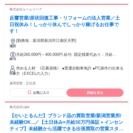
株式会社ルームリペア
反響営業/原状回復工事・リフォームの法人営業／土
日祝休み！しっかり休んでしっかり稼げるお仕事で
す！
[勤務地：新潟県新潟市江南区天野]
場所
月給260,000円～400,000円 給与: 固定残業代あり：月給
給与
￥260,000 〜 ￥400,000は1か月当たりの固定残業代
￥32,700〜￥50,300（20時間相当分）を含む。20時間を超え
求める人材: 《応募資格》 ●普通自動車免許 ●PC操作の出来る
る残業代は追加で支給する。 《想定年収》364万～560万円 ・
方（EXCELの入力）
対象
昇給年1回 ・賞与年2回（6月、12月） ・通勤手当
雇用形態：
正社員
お気に入り
詳細を見る
株式会社Light
【かいとるんだ】ブランド品の買取営業/新潟営業所/
未経験OK...／【土日休み×月給30万円保証＋インセン
ティブ】未経験から活躍できる出張買取の営業スタッ