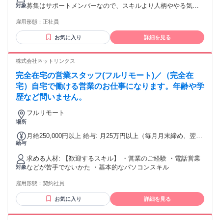
るその他手当金額：なし
募集はサポートメンバーなので、スキルより人柄ややる気を
対象
評価したいと思っています♪ ※月次MTGのため、月に1回ほど
雇用形態：
正社員
東京オフィスに出社ができるメンバーを想定しています(日帰
りOK＋交通費1000円支給)。 ＜キャリアプラン＞ 🌸入社1～3
お気に入り
詳細を見る
ヶ月 まずはジャパゲートのサービス内容や、外国人材の就業
支援の流れを学ぶことからスタート。簡単なデータ入力、問
い合わせ対応、日程調整などの基礎的な事務作業から慣れて
株式会社ネットリンクス
いただきます。 ▽ ✅入社1年後 求職者対応や企業対応のサポ
完全在宅の営業スタッフ(フルリモート)／（完全在
ート担当として、カウンセリング準備、選考進捗管理、入社
前後のフォローなど、より幅広い業務をお任せします。 ⭐入
宅）自宅で働ける営業のお仕事になります。年齢や学
社3～5年後 サポート事務チームのリーダーとして、後輩の育
歴など問いません。
成や業務フロー改善にも挑戦可能です。外国人材の日本での
キャリア形成を支える、事業運営の中心メンバーとして活躍
フルリモート
できます。 ＜どんなメンバーがいるか＞ 外国人材の就業支
場所
援、企業の採用支援、日本語学習サポートなどに関わるメン
月給250,000円以上 給与: 月25万円以上（毎月月末締め、翌月
バーが、それぞれの専門性を活かして事業を進めています。
給与
の10日までの銀行振込となります）
求職者一人ひとりの希望や不安に寄り添いながら、日本で安
心して働き始められるようサポートする仕事です。 社内はフ
求める人材: 【歓迎するスキル】 ・営業のご経験 ・電話営業
ラットに意見を言いやすい雰囲気で、国や文化の違いを前向
などが苦手でないかた ・基本的なパソコンスキル
対象
きに受け止めながら、より良い支援体制をつくっていくこと
を大切にしています。
雇用形態：
契約社員
お気に入り
詳細を見る