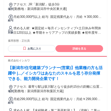
フ！早期キャリアアップ実績多数
アクセス: JR「新潟駅」徒歩3分
[勤務地：新潟県新潟市中央区東大通]
場所
月給300,000円以上 給与: 固定残業代あり：月給 ￥300,000以
給与
上は1か月当たりの固定残業代￥75,051（45時間相当分）を含
む。45時間を超える残業代は追加で支給する。 ⽉給 30万円以
求める人材: ★固定給＋毎月インセンティブ×土日休み年間休
上 ⽉給30万円〜+毎⽉インセン＋達成報奨金＋ランキング報
日120日以上 ★早期キャリアアップの実績多数 ★初年度年収
対象
奨金＋交通費＋各種⼿当＋役職⼿当 ※試⽤期間3ヶ⽉あり。
1000万円超可能 ★年収1000万円は通過点、2000万円も可能
（期間中の待遇変更はありません） ★達成報奨金、ランキン
雇用形態：
正社員
業界経験、営業経験不問！手にスキルを！研修あり 【学歴・
グ報奨金あり ★誕生日手当（誕生日月に1万円を支給／規定あ
経験・PCスキル不問／人柄重視の面接を行います】 ★未経験
り） ★⼦ども⼿当あり（1⼈につき毎⽉1万円／規定あり） ★
お気に入り
詳細を見る
OK・第二新卒歓迎！ ★社会人経験10年以上の方も大歓迎！
マイカー通勤OK（交通費は規定内⽀給) 【初年度の年収例】
＜こんな方にピッタリの環境です！＞ ・未経験から新しいこ
700万円〜3000万円以上可能 【年収例】 ・年収1500万円 ／
とに挑戦したい方（手厚い研修あり！） ・固定給に加えて、
株式会社イシカワ
経験1年 ・年収2000万円 ／ 経験2年 ・年収3000万円 ／ 経験3
インセンティブでさらに稼ぎたい方 ・「休みも収入も得られ
年 ★1年⽬で年収1000万円超の実績多数︕
【新潟市/住宅建築プランナー(営業)】他業種の方も活
る」環境で、安定して長く働きたい方 ・今の評価制度や待遇
に満足しておらず、成果を正当に評価してほしい方 ・安定基
躍中 |...／イシカワはあなたのスキルを思う存分発揮
盤の会社で、腰を据えて長く働きたい方 ※面接では建前や遠
できる、能力開発企業です！
慮は不要です。 「こんなこと聞いていいのかな」と思うよう
な 給与や休日についての疑問もリアルをお答えします！
アクセス: 最寄り駅は荻川駅となり徒歩約15分の距離に位置し
【求める人材】 ✅️未経験からでも新しいことに挑戦したい方
ています。大半の社員はマイカー通勤しています。
[勤務地：新潟県新潟市秋葉区大蔵]
場所
✅️人と話す仕事が好きな方 ✅️休みと収入が安定した環境で働
月給299,000円以上 給与: 固定残業代あり：月給￥299,000以
きたい方 社会人経験10年以上の方など ミドル層も多数活躍中
給与
上は1か月当たりの固定残業代￥79,000（47時間相当分）を含
です！ これまでの経験を活かして お客様に寄り添える環境で
む。47時間を超える残業代は追加で支給する。 * 昇給・賞与
す♪ ～前職こんな方必見～ 反響営業 ルート営業 法人営業
求める人材: 【未経験者・第二新卒歓迎！】 《資格》 * 第一