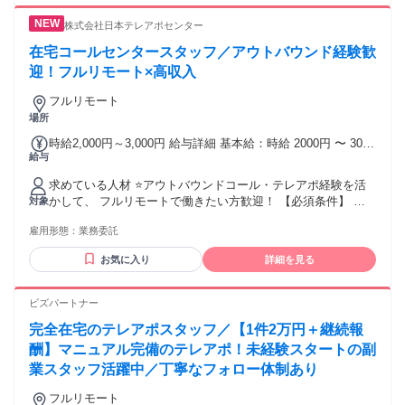
株式会社日本テレアポセンター
在宅コールセンタースタッフ／アウトバウンド経験歓
迎！フルリモート×高収入
フルリモート
場所
時給2,000円～3,000円 給与詳細 基本給：時給 2000円 〜 3000
給与
円 営業経験・成果を正当に評価。 スタート時給は経験・実績
をもとに決定します！ ▼営業経験2年以上（営業実績を考慮）
求めている人材 ⭐アウトバウンドコール・テレアポ経験を活
時給2,000円～2,200円 ▼営業経験3年以上（リーダー・マネジ
かして、 フルリモートで働きたい方歓迎！ 【必須条件】 下
対象
メント経験歓迎） 時給2,200円～2,500円 ▼営業経験1年未満
記いずれかの経験をお持ちの方 ・アウトバウンドコール経験
時給1,500円～1,900円 ▼営業経験1～2年 時給1,900円～2,000
雇用形態：
業務委託
・テレアポ経験 ・コールセンターでの架電経験 ・法人・個人
円 ※法人営業・インサイドセールス・テレアポ経験をもと
向け営業経験 ・インサイドセールス・オンライン商談経験
に、 選考時にスタート時給を決定します。
お気に入り
詳細を見る
【歓迎する経験】 ・SaaS・IT・人材・広告など無形商材の営
業経験 ・BtoB向けの営業・アポイント獲得経験 ・CRMツー
ルを使用した営業・顧客管理経験 【こんな方におすすめ】 ・
ビズパートナー
架電業務やアポイント獲得に集中したい方 ・営業経験を活か
完全在宅のテレアポスタッフ／【1件2万円＋継続報
して在宅で働きたい方 ・成果を正当に評価される環境で働き
たい方 【応募条件】 ✅ 業務で使用できるパソコンをお持ちの
酬】マニュアル完備のテレアポ！未経験スタートの副
方 ✅ 安定したインターネット環境をご用意いただける方
業スタッフ活躍中／丁寧なフォロー体制あり
フルリモート