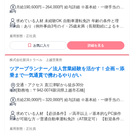
月給190,600円～264,000円 給与詳細 ※基本給・一律手当の総
給与
額 基本給：月給 19万円 〜 24万円 固定残業代：なし 【一律
手当】 全員に一律で支払われる通勤・皆勤・家族手当金額：
求めている人材 未経験OK 自動車運転免許 年齢の条件と理
あり 1ヶ月あたり600円 〜 2万4000円 全員に一律で支払われ
由：あり（例外事由3号のイ・25歳未満（長期勤続によるキャ
対象
るその他手当金額：なし 経験値や能力によって決定させてい
リア形成のため））
ただきます。
雇用形態：
正社員
お気に入り
詳細を見る
株式会社新潟トラベル 上越営業所
ツアープランナー／法人営業経験を活かす！企画～添
乗まで一気通貫で携わるやりがい
交通・アクセス 直江津駅から徒歩30分
[勤務地：〒942-0074新潟県上越市石橋]
場所
月給230,000円～320,000円 給与詳細 ※基本給・一律手当の総
給与
額 基本給：月給 21万円 〜 30万円 固定残業代：なし 【一律
手当】 全員に一律で支払われる通勤・皆勤・家族手当金額：
求めている人材 【必須条件】 ✅高卒以上 ✅基本的なPC操作
なし 全員に一律で支払われるその他手当金額：あり 1ヶ月あ
が可能な方 ✅普通自動車運転免許（AT限定可） 【歓迎条件】
対象
たり2万円 【一律手当】 調整手当：月2万円 【その他手当】
⏩旅行業や観光業経験者 （国内外の地理に詳しい方歓迎） ⏩
家族手当：1万2000円（世帯主） 取扱管理者手当（総合）：1
雇用形態：
正社員
法人営業経験優遇 ⏩「総合取扱管理者」の資格保持者優遇 年
万円 【昇給】 1ヶ月あたり1000円～2000円 （前年度実績）