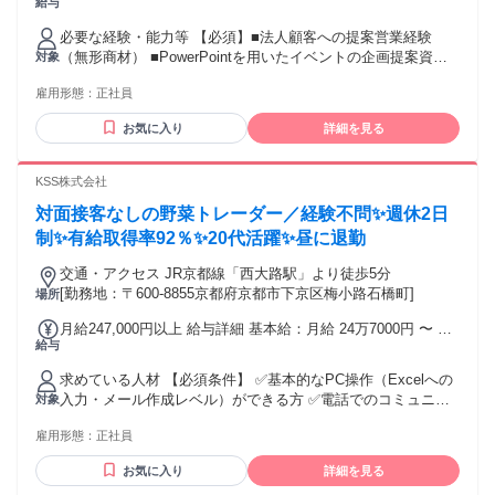
給与
形態 正社員 期間の定め：無 賃金形態 形態：月給制 備考：月
給￥240,000～ 基本給￥230,000～ 諸手当￥10,000～を含む/
必要な経験・能力等 【必須】■法人顧客への提案営業経験
月 ■賞与実績:年二回 ■昇給：年一回 諸手当：通勤手当（会社
（無形商材） ■PowerPointを用いたイベントの企画提案資料
対象
規定に基づき支給）、残業手当（残業時間に応じて別途支
作成 【歓迎】広告業界経験者 ★未経験からでもOJTを通じて
給） 試用期間 無
雇用形態：
正社員
活躍いただける環境です◎ 【こんな方に活躍いただけます】
・世の中のトレンドに興味関心が強く、新しいことにチャレ
お気に入り
詳細を見る
ンジするのが好きという方。 ・社内外とコミュニケーション
を取りながらお仕事するのが好きな方。 ・何事にも真面目
で、前向きに取組む姿勢がある方 学歴・資格 学歴：大学院
KSS株式会社
大学 高専 短大 専修学校 高校 語学力： 資格：
対面接客なしの野菜トレーダー／経験不問✨週休2日
制✨有給取得率92％✨20代活躍✨昼に退勤
交通・アクセス JR京都線「西大路駅」より徒歩5分
[勤務地：〒600-8855京都府京都市下京区梅小路石橋町]
場所
月給247,000円以上 給与詳細 基本給：月給 24万7000円 〜 固
給与
定残業代：なし 【一律手当】 全員に一律で支払われる通勤・
皆勤・家族手当金額：なし 全員に一律で支払われるその他手
求めている人材 【必須条件】 ✅基本的なPC操作（Excelへの
当金額：あり ◎通話通信手当 3,000円 ◎昇給：年1回 ◎賞
入力・メール作成レベル）ができる方 ✅電話でのコミュニケ
対象
与：年2回※20万～400万円の支給実績（2023年度）
ーションに抵抗がない方（未経験でも「話すこと」が好きな
雇用形態：
正社員
方） 【歓迎条件】 ✅接客・販売・営業など、対人折衝業務の
経験がある方 ✅インサイドセールスやコールセンター（発
お気に入り
詳細を見る
信）の経験 【求める人物像】 ◆「言われたことだけやる」の