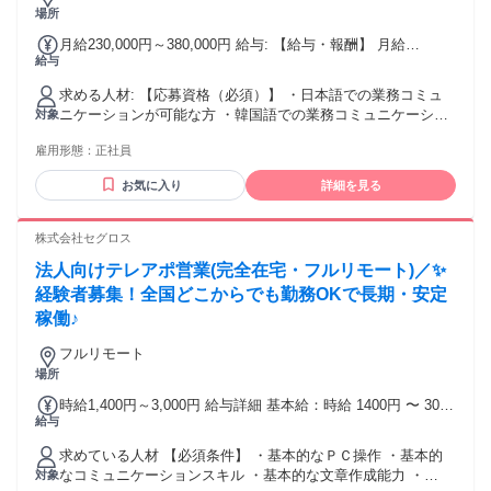
副業・Wワーク希望の方 他のお仕事との掛け持ちもOKです。
場所
─┘─┘─┘─┘─┘─┘─┘─┘─┘ 【PCスキル・髪型について】 PC
月給230,000円～380,000円 給与: 【給与・報酬】 月給
スキルは一切不問！ 「マウスでクリックができる」 「文字入
給与
230,000円〜380,000円（経験・スキルに応じて決定） ・営業
力ができる」程度でOKです◎ 自分らしいスタイルで働ける★
担当レベル：230,000円〜300,000円 ・営業責任者（提案戦
髪型・髪色自由！ 「バイトの為に黒染め…」 そんな必要はあ
求める人材: 【応募資格（必須）】 ・日本語での業務コミュ
略・ディレクション）レベル：280,000円〜380,000円 賞与 年
りません◎ 過去にはピンク髪のスタッフも在籍していまし
ニケーションが可能な方 ・韓国語での業務コミュニケーショ
対象
2回（2月・8月） 昇給 年2回（1月・7月）
た。 ネイルOK！ オシャレを楽しみながら、 あなたらしく活
ンが可能な方（海外クライアント対応のため、業務上必要と
躍してくださいね♪♪ ─┘─┘─┘─┘─┘─┘─┘─┘─┘
雇用形態：
正社員
なります） ・B2B営業（ヒアリング〜提案〜クロージング）
の実務経験1年以上（目安） ・新規開拓（アウトバウンド営
お気に入り
詳細を見る
業）に主体的に取り組める方（初回接点から、価値が伝わる
提案・説明ができる方） ※国籍・年齢・性別は不問です。業
務上必要な語学力と営業経験のみを選考基準としています ※
株式会社セグロス
マーケティング・広告業界での経験は不問です 【歓迎条件】
法人向けテレアポ営業(完全在宅・フルリモート)／✨
・アウトバウンド営業（新規開拓営業）のご経験 ・美容・ク
リニックなど特定業界でのマーケティング・営業経験 ・広告
経験者募集！全国どこからでも勤務OKで長期・安定
代理店・マーケティング支援会社での営業経験 ・
稼働♪
EC（Qoo10・Amazon・楽天など）関連の営業・運用知識 ・
商談化率・受注率など数値管理（KPI管理）を伴う営業経験
フルリモート
・ChatGPT・ClaudeなどAIツールを活用した業務経験 【求め
場所
る人物像】 ・数値をもとに論理的に考え、PDCAを回せる方
時給1,400円～3,000円 給与詳細 基本給：時給 1400円 〜 3000
・目標達成に向けて主体的に動ける方 ・受け身の対応にとど
給与
円 ※経験、能力による
まらず、行動量を担保して自ら新規顧客を開拓できる方 ・複
数業務を整理し、期限を意識して進められる方 ・チームワー
求めている人材 【必須条件】 ・基本的なＰＣ操作 ・基本的
クを大切にしながら、報告・連絡・相談を丁寧に行える方
なコミュニケーションスキル ・基本的な文章作成能力 ・
対象