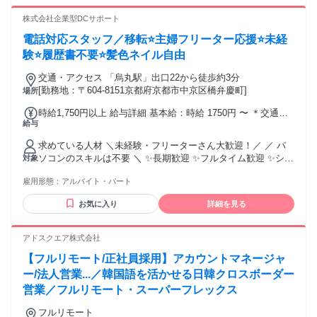
ではなく、自ら考え行動できる能動的な方 ◆失敗を恐れず、
改善を繰り返しながら成果を出すプロセスを楽しめる方
株式会社企業型DCサポート
◆ON/OFFのメリハリをつけ、限られた時間で最大限のパフォ
電話対応スタッフ／移転⭐主婦フリーター応援⭐未経
ーマンスを出したい方 ◆ビジネスマンとして、市場価値を高
めるためのスキルアップに意欲的な方 【こんな方にはピッタ
験⭐履歴書不要⭐髪色ネイル自由
リ！】 ◆「事務作業」だけでなく、会社の利益を生み出す
交通・アクセス 「烏丸駅」出口22から徒歩約3分
「営業・商売」に挑戦したい方 ◆将来的に独立や起業を考え
[勤務地：〒604-8151京都府京都市中京区橋弁慶町]
場所
ており、商売の基本（仕入れ・販売）を学びたい方 ◆同年代
よりも早く成長し、成果に応じた収入やポジションを手にし
時給1,750円以上 給与詳細 基本給：時給 1750円 〜 ＊交通費
たい方 ◆ワークライフバランスを保ちつつ、仕事ではしっか
給与
規定支給(2万円まで/月) < 稼げる最強な仕組み > ★昇給あり
りと成果を出し評価されたい方 年齢の条件と理由：あり（例
★ ┗実績・稼働状況により 時給＋250円の昇給の場合あり♪
外事由3号のイ・35歳未満（長期勤続によるキャリア形成のた
求めている人材 ＼未経験・フリーターさん大歓迎！／ ／ パ
★歩合あり★ ┗月平均10万円の実績あり ┗効率よく稼げる♪
め））
ソコンのスキルは不要 ＼ ✨長期歓迎 ✨フルタイム歓迎 ✨シフ
対象
驚異の還元率35％！ ╭━━━━━━━━━━━━━━━━╮
ト自由 ✨月1シフト提出 ✨平日のみOK
3ヶ月ごとに時給の見直しあり！！ 頑張りはしっかり評価され
雇用形態：
アルバイト・パート
─┘─┘─┘─┘─┘─┘─┘─┘─┘ 【必須条件】 月80時間以上の勤
るので モチベーション高く働けます◎
務が可能な方 （目安：1日5〜7時間程度の勤務） 「しっかり
╰━━━━━━━━━━━━━━━━╯
お気に入り
詳細を見る
働いて安定した収入を得たい」 という方にピッタリの環境で
す！ ─┘─┘─┘─┘─┘─┘─┘─┘─┘ 【こんな方を歓迎しま
す！】 ⭐未経験・バイトデビューの方 丁寧な研修があるた
アドスクエア株式会社
め、知識がなくても 安心してスタートできます。 ⭐経験者の
【フルリモート/正社員採用】アカウントマネージャ
方（即戦力として優遇！） コールセンターや営業の経験があ
る方は、 ぜひ前職の内容を教えてください！ ⭐フリーター歓
ー/法人営業...／韓国語を活かせる日韓クロスボーダー
迎 「正社員登用」も目指せます。 腰を据えて長く働きたい方
営業／フルリモート・スーパーフレックス
を応援します。 ⭐主婦・主夫歓迎 無理なく働きたい方も 育児
が落ち着いたからフルで働きたい方 どちらにもおすすめ◎ ⭐
フルリモート