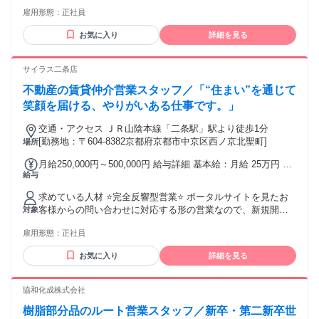
須】 ※要普通自動車運転免許(AT限定可) 【歓迎】 ・人と話す
り 1ヶ月あたり3万円 全員に一律で支払われるその他手当金
雇用形態：
正社員
ことが好きな方 ・地域に根差して腰を据えて働きたい方 ・不
額：なし ※経験・能力等を考慮の上、給与を決定します。 ※
動産や建築、住まいの仕事に興味がある方 ・素直に新しい知
月給には一律調整手当3万円を含みます。 ＜他、各種手当など
お気に入り
詳細を見る
識を学べる方 ・コツコツと行動を積み重ねられる方 ・宅地建
＞ ◆昇給制度あり ◆賞与制度あり ◆交通費の支給(規定あり)
物取引士をお持ちの方(資格手当あり)
◆車両使用手当の支給(規定あり) ◆ガソリン補助の支給(規定
サイラス二条店
あり) ◆資格手当の支給あり ◆資格取得のお祝い金あり(20万
円)
不動産の賃貸仲介営業スタッフ／「“住まい”を通じて
笑顔を届ける、やりがいある仕事です。」
交通・アクセス ＪＲ山陰本線「二条駅」駅より徒歩1分
[勤務地：〒604-8382京都府京都市中京区西ノ京北聖町]
場所
月給250,000円～500,000円 給与詳細 基本給：月給 25万円 〜
給与
50万円 固定残業代：あり 【一律手当】 全員に一律で支払わ
れる通勤・皆勤・家族手当金額：なし 全員に一律で支払われ
求めている人材 ⭐完全反響型営業⭐ ポータルサイトを見たお
るその他手当金額：なし 月給：25万円～50万円＋歩合給＋各
客様からの問い合わせに対応する形の営業なので、新規開拓
対象
種手当 固定残業代：あり 1ヶ月あたり1万7000円（固定残業時
や飛び込みなどはありません。 入社後はお客様に物件をお勧
間：1ヶ月あたり10時間） ※固定残業時間を超えた勤務時間
雇用形態：
正社員
めするための知識をつけるため、物件の写真撮影などを通し
については別途残業代を支給する ※給与は年齢・経験を考慮
て、アピールポイントを覚えるところから始めます。 ⭐仕事
の上、話し合いで決定します。
お気に入り
詳細を見る
の流れ⭐ 主要駅周辺にある物件の写真撮影を行ないながら、
物件周りの情報を収集し物件を掲載 ▼ SUUMOやホームズと
いったポータルサイトに物件掲載を見たお客様から問い合わ
協和化成株式会社
せ ▼ 来店されたお客様へ住みたい物件の情報をヒアリング
樹脂部分品のルート営業スタッフ／新卒・第二新卒世
▼ 物件をいくつか選び、お客様と一緒に物件の内見へ ▼ 無