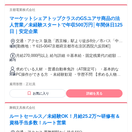
京都電業株式会社
マーケットシェアトップクラスのGSユアサ商品の法
人営業／未経験スタートで年収500万円│年間休日125
日｜安定企業
交通・アクセス 阪急「西京極」駅より徒歩8分／市バス「中ノ
橋五条」停より徒歩5分
[勤務地：〒615-0047京都府京都市右京区西院六反田町]
場所
月給270,000円以上 給与詳細 ※基本給・固定残業代の総額 基
給与
本給：月給 21万8700円 〜 24万8700円 固定残業代：あり 1ヶ
月あたり5万1300円 〜（固定残業時間：1ヶ月あたり30時間）
求めている人材 ・普通自動車免許（AT限定可） ・基本的な
固定残業時間を超えた勤務時間については別途残業代を支給
PC操作ができる方 ・未経験歓迎 ・学歴不問 【求める人物
対象
する 【一律手当】 全員に一律で支払われる通勤・皆勤・家族
像】 ＊基本的なPC操作ができる⽅（Excel、Wordの基本操作
手当金額：なし 全員に一律で支払われるその他手当金額：あ
雇用形態：
正社員
ができる⽅） ＊⼈とコミュニケーションを取りながら仕事を
り [手当] 通勤手当 資格手当 [給与] 経験・能力を考慮します
進められる⽅ ＊経験はなくても、とにかくやる気がある⽅！
一律手当含みます
お気に入り
詳細を見る
＼こんな方にピッタリ／ ✅安定企業で長く働きたい方 ✅社会
貢献性の高い仕事がしたい方 ✅営業にチャレンジしたい方 ✅
専門知識を身につけたい方 ✅収入アップを目指したい方 非常
舞鶴文具株式会社
用電源、蓄電池、 電気設備、法人営業などの 経験がある方は
ルートセールス／未経験OK！月給25.2万〜研修有＆
もちろん、 異業種からの転職も歓迎します。 官公庁や企業と
のやり取りが多く、 信頼関係を大切にした 営業スタイルを求
資格手当多数！ルート営業
める方に 向いている仕事です。 ～社員インタビュー～ 営業