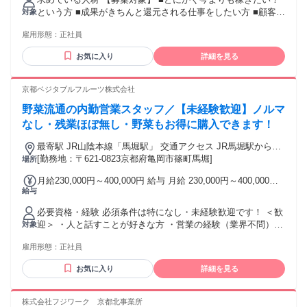
固定残業時間を超えた勤務時間については別途残業代を支給
という方 ■成果がきちんと還元される仕事をしたい方 ■顧客に
対象
する 【一律手当】 全員に一律で支払われる通勤・皆勤・家族
真に喜ばれる仕事をしたい方 ※不動産／金融／自動車ディー
手当金額：なし 全員に一律で支払われるその他手当金額：な
雇用形態：
正社員
ラー／商社／アパレル／人材業界 などの営業経験者が活躍
し ■月給27～60万円＋インセンティブ（役割・成果・能力に
中。当社カウンセラーの90％以上が、医療業界未経験者で
応じて決定） ※試用期間３ヶ月は、月給25～30万円 ※試用期
お気に入り
詳細を見る
す。 年齢の条件と理由：あり（例外事由3号のイ・40歳未満
間中も、インセンティブの一部（業績連動ボーナス）支給 ■
（長期勤続によるキャリア形成のため））
平均年収750万円 ※プレイヤーでも年収1000万円以上が可
京都ベジタブルフルーツ株式会社
能。管理職だと年収2000万円以上が3名在籍。
野菜流通の内勤営業スタッフ／【未経験歓迎】ノルマ
なし・残業ほぼ無し・野菜もお得に購入できます！
最寄駅 JR山陰本線「馬堀駅」 交通アクセス JR馬堀駅から徒
[勤務地：〒621-0823京都府亀岡市篠町馬堀]
歩約10〜15分 亀岡市立病院前バス停から徒歩約3分
場所
月給230,000円～400,000円 給与 月給 230,000円～400,000円
給与
※所定労働時間超過分の労働については別途残業代を支給し
ます ※スキル・年齢を考慮し給与は決定 ※業界経験者は優遇
必要資格・経験 必須条件は特になし・未経験歓迎です！ ＜歓
いたします 昇給：年1回 賞与：年2回(業績に応じて支給) <手
迎＞ ・人と話すことが好きな方 ・営業の経験（業界不問）
対象
当について> 通勤手当（月上限2万円まで）
・接客や販売の経験 ・青果流通の知識がある方 ・普通自動車
雇用形態：
正社員
免許（第一種） 最終学歴 学歴不問
お気に入り
詳細を見る
株式会社フジワーク 京都北事業所