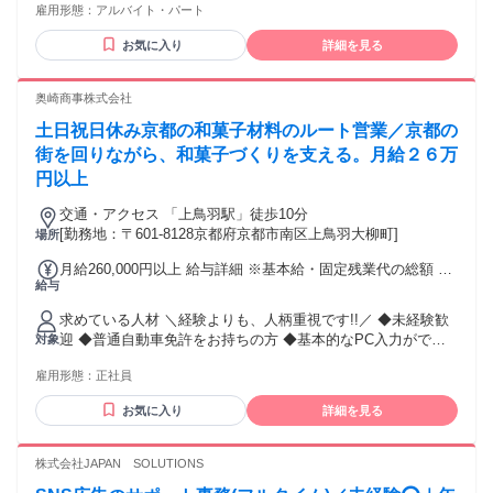
雇用形態：
アルバイト・パート
Excel、スプレッドシートの使い方が分かる方 （入力操作が不
自由なく出来れば、関数が使い方まで分からなくてもOK） ・
お気に入り
詳細を見る
コミュニケーションツール（Slack)の使用に抵抗のない方 ・
顧客対応においてヒアリング～提案まで行った経験のある方
▼こんな方に向いています ・会話の中からニーズを引き出す
奥崎商事株式会社
ことが得意な方 ・感覚ではなく「なぜ上手くいったか」を言
土日祝日休み京都の和菓子材料のルート営業／京都の
語化できる方 ・数字や改善を意識しながら働きたい方 ▼この
仕事で身につくスキル ・ヒアリング力／課題発見力 ・再現性
街を回りながら、和菓子づくりを支える。月給２６万
のあるトーク設計スキル ・インサイドセールスの基礎～応用
円以上
スキル
交通・アクセス 「上鳥羽駅」徒歩10分
[勤務地：〒601-8128京都府京都市南区上鳥羽大柳町]
場所
月給260,000円以上 給与詳細 ※基本給・固定残業代の総額 基
給与
本給：月給 23万5000円 〜 固定残業代：あり 1ヶ月あたり2万
5000円（固定残業時間：1ヶ月あたり15時間） 固定残業時間
求めている人材 ＼経験よりも、人柄重視です!!／ ◆未経験歓
を超えた勤務時間については別途残業代を支給する 【一律手
迎 ◆普通自動車免許をお持ちの方 ◆基本的なPC入力ができ
対象
当】 全員に一律で支払われる通勤・皆勤・家族手当金額：な
る方 ▶営業経験・食品業界の経験は不問です。 まずは、明る
し 全員に一律で支払われるその他手当金額：あり 【各種手
雇用形態：
正社員
くあいさつができればOK！ 先輩と一緒にお客様先を回りなが
当】 ◆通勤手当（月3万円まで） 【昇給】 あり 【賞与】 年2
ら、 納品や注文確認の流れを少しずつ覚えていきます。 ✨こ
回（業績による）
お気に入り
詳細を見る
んな方におすすめ✨ ・人と話すことが好き ・外に出る仕事が
したい ・運転が好き ・食や和菓子に興味がある ・未経験か
ら正社員に挑戦したい 営業・ルート営業はもちろん、 配送や
株式会社JAPAN SOLUTIONS
接客の経験も活かせます。 年齢の条件と理由：あり（例外事