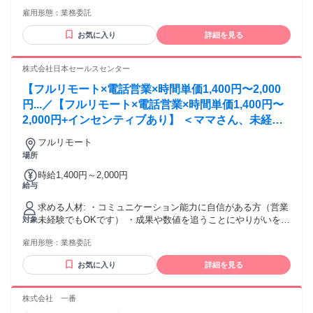
「toBのテレアポ経験」又は「toBの営業経験」（１年以上）
雇用形態：
業務委託
【歓迎条件】 ・スプレッドシート操作経験 ・チャットツール
Slack操作経験 ・コールシステム操作経験（弊社はcomdesk
お気に入り
詳細を見る
leadを使用しております） ・法人営業経験（１年以上） ・無
資格歓迎 ・年齢不問 ・扶養内勤務ok ・副業ok ・Wワーク歓
迎 ・ブランク歓迎 ・学歴不問 ・20代・30代の若手活躍中 ・
株式会社日本セールスセンター
40代・50代の中高年・ミドル活躍中 【こんな方にオスス
【フルリモート×電話営業×時間単価1,400円〜2,000
メ！】 ・複数案件の対応が可能な方 ・責任感を持って働ける
方 ・成長意欲のある方 ・法人営業のご経験がある方 ・toBの
円...／【フルリモート×電話営業×時間単価1,400円〜
テレアポのご経験がある方 ・メリハリをつけて働きたい方 ・
2,000円+インセンティブあり】 ＜ママさん、未経験
楽しく働きたい方
活躍中＞ 完全在宅の電話営業で家庭と仕事の両立を
フルリモート
実現
場所
時給1,400円～2,000円
給与
求める人材: ・コミュニケーション能力に自信がある方（営業
未経験でもOKです） ・成果や数値を追うことにやりがいを感
対象
じる方 ・ハキハキ話せる方 ・主体性を持ってお仕事に取り組
雇用形態：
業務委託
める方 ・安定したネット環境をお持ちの方 ・
PC（Windows10以上／MacOS11以上）をお持ちの方 ・ヘッ
お気に入り
詳細を見る
ドセットをご用意いただける方 ・人と話すことに抵抗がない
方
株式会社 一番