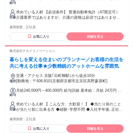
給与
30万円 固定残業代：なし 【一律手当】 全員に一律で支払わ
れる通勤・皆勤・家族手当金額：あり 全員に一律で支払われ
求めている人材 【必須条件】 普通自動車免許（AT限定可）
るその他手当金額：あり 【各種手当・昇給賞与】 ◆昇給あり
介護業界ではありますが、介護の資格は必須ではありませ
対象
（前年度実績1.27% ～ 2.69%） ◆賞与年2回（前年度実績
ん。 むしろ、様々な業界で得た知見を活かして、オリジナリ
2.50ヶ月分） ◆通勤手当（実費支給・上限50,000円まで） ◆
雇用形態：
正社員
ティ溢れる営業として楽しく働いてもらいたいと望んでいま
家族手当（1人に付き5,000円支給） ◆モニタリング手当
す。 特別なスキルや経験は一切問いません。「やってみた
（200円/件上限なしですが、実際は１日1～3件程度で10,000
お気に入り
詳細を見る
い」という気持ちがあれば大歓迎です！ ＜こんな方にピッタ
円/月ぐらいがアベレージとなっています） ◆エリア担当手当
リです！＞ ・ガツガツした営業やノルマに疲れ、お客様に寄
（5000円/月） ◆試用期間3ヶ月の間は月給200,000円/月～
り添う仕事がしたい方 ・車の運転が好きで、デスクワークよ
株式会社ナカイリノベーション
280,000/月となりますが、諸手当の条件に変更はありません。
り適度に体を動かしたい方 ・ワークライフバランス（残業な
暮らしを変える住まいのプランナー／お客様の生活を
し・有休消化率高）を大切にしたい方 ★接客業、販売、ドラ
イバーなど、異業種からのチャレンジを応援します！ 年齢の
共に考える仕事★少数精鋭のアットホームな雰囲気
条件と理由：あり（例外事由3号のイ・45歳未満（長期勤続に
交通・アクセス 京阪｢出町柳駅｣から徒歩10分
よるキャリア形成のため））
[勤務地：〒606-8101京都府京都市左京区高野蓼原町]
場所
月給240,000円～400,000円 給与詳細 基本給：月給 24万円 〜
給与
40万円 固定残業代：なし 【一律手当】 全員に一律で支払わ
れる通勤・皆勤・家族手当金額：なし 全員に一律で支払われ
求めている人材 【 こんな方、大歓迎！ 】 ◆当たり前のこと
るその他手当金額：なし ■昇給有 ■交通費規定支給 ■資格取得
が当たり前に出来る方 ◆経験･学歴不問 ◆入社半年後､正社員
対象
支援 ■賞与年1回（12月） ■業績連動型賞与（7月）
になるか面談有！ ◆女性スタッフ活躍中 ◆未経験からのスタ
雇用形態：
正社員
ートOK ◆内装や住空間に興味がある方 ◆設計士の資格をお
持ちの方
お気に入り
詳細を見る