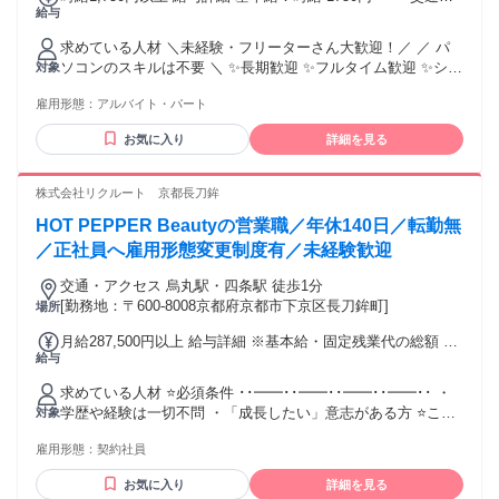
給与
規定支給(2万円まで/月) < 稼げる最強な仕組み > ★昇給あり
★ ┗実績・稼働状況により 時給＋250円の昇給の場合あり♪
求めている人材 ＼未経験・フリーターさん大歓迎！／ ／ パ
★歩合あり★ ┗月平均10万円の実績あり ┗効率よく稼げる♪
ソコンのスキルは不要 ＼ ✨長期歓迎 ✨フルタイム歓迎 ✨シフ
対象
驚異の還元率35％！ ╭━━━━━━━━━━━━━━━━╮
ト自由 ✨月1シフト提出 ✨平日のみOK
3ヶ月ごとに時給の見直しあり！！ 頑張りはしっかり評価され
雇用形態：
アルバイト・パート
─┘─┘─┘─┘─┘─┘─┘─┘─┘ 【必須条件】 月80時間以上の勤
るので モチベーション高く働けます◎
務が可能な方 （目安：1日5〜7時間程度の勤務） 「しっかり
╰━━━━━━━━━━━━━━━━╯
お気に入り
詳細を見る
働いて安定した収入を得たい」 という方にピッタリの環境で
す！ ─┘─┘─┘─┘─┘─┘─┘─┘─┘ 【こんな方を歓迎しま
す！】 ⭐未経験・バイトデビューの方 丁寧な研修があるた
株式会社リクルート 京都長刀鉾
め、知識がなくても 安心してスタートできます。 ⭐経験者の
HOT PEPPER Beautyの営業職／年休140日／転勤無
方（即戦力として優遇！） コールセンターや営業の経験があ
る方は、 ぜひ前職の内容を教えてください！ ⭐フリーター歓
／正社員へ雇用形態変更制度有／未経験歓迎
迎 「正社員登用」も目指せます。 腰を据えて長く働きたい方
交通・アクセス 烏丸駅・四条駅 徒歩1分
を応援します。 ⭐主婦・主夫歓迎 無理なく働きたい方も 育児
[勤務地：〒600-8008京都府京都市下京区長刀鉾町]
場所
が落ち着いたからフルで働きたい方 どちらにもおすすめ◎ ⭐
副業・Wワーク希望の方 他のお仕事との掛け持ちもOKです。
月給287,500円以上 給与詳細 ※基本給・固定残業代の総額 基
─┘─┘─┘─┘─┘─┘─┘─┘─┘ 【PCスキル・髪型について】 PC
給与
本給：月給 22万2580円 〜 固定残業代：あり 1ヶ月あたり6万
スキルは一切不問！ 「マウスでクリックができる」 「文字入
4920円 〜（固定残業時間：1ヶ月あたり35時間） 固定残業時
力ができる」程度でOKです◎ 自分らしいスタイルで働ける★
求めている人材 ⭐必須条件 ･･━━･･━━･･━━･･━━･･ ・
間を超えた勤務時間については別途残業代を支給する 【一律
髪型・髪色自由！ 「バイトの為に黒染め…」 そんな必要はあ
学歴や経験は一切不問 ・「成長したい」意志がある方 ⭐こん
対象
手当】 全員に一律で支払われる通勤・皆勤・家族手当金額：
りません◎ 過去にはピンク髪のスタッフも在籍していまし
な方におすすめ ･･━━･･━━･･━━･･━━･･ ・常に学ぶ姿
なし 全員に一律で支払われるその他手当金額：なし 【給与】
た。 ネイルOK！ オシャレを楽しみながら、 あなたらしく活
雇用形態：
契約社員
勢があり、 素直に吸収できる方 ・主体的に考え、行動できる
月給28.75万円＋インセンティブ 賞与30万円×年2回（6月・12
躍してくださいね♪♪ ─┘─┘─┘─┘─┘─┘─┘─┘─┘
方 ・3年間で自信をつけたい、 スキルを身に付けたい方 ・ビ
月） ※賞与は年2回の考課（4月・10月）、 全社の業績によっ
お気に入り
詳細を見る
ジネスの最前線で 実践的な経験を積みたい方 ・美容やサロン