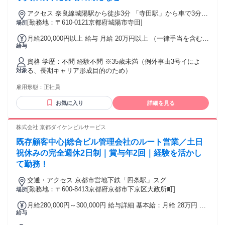
非聞かせてくださいね。 社内旅行や食事会など、 仲を深めな
がら楽しめる行事も盛りだくさんです！ 年齢の条件と理由：
アクセス 奈良線城陽駅から徒歩3分 「寺田駅」から車で3分/
あり（例外事由3号のイ・35歳未満（長期勤続によるキャリア
徒歩15分 城陽市役所前交差点の北東角：ローソン京都城陽市
[勤務地：〒610-0121京都府城陽市寺田]
場所
形成のため））
役所前店の2階
月給200,000円以上 給与 月給 20万円以上 （一律手当を含む）
給与
残業が発生した場合は 残業代を別途支給します 昇給・賞与有
交通費：交通費支給
資格 学歴：不問 経験不問 ※35歳未満（例外事由3号イによ
る、長期キャリア形成目的のため）
対象
雇用形態：
正社員
お気に入り
詳細を見る
株式会社 京都ダイケンビルサービス
既存顧客中心|総合ビル管理会社のルート営業／土日
祝休みの完全週休2日制｜賞与年2回｜経験を活かし
て勤務！
交通・アクセス 京都市営地下鉄「四条駅」スグ
[勤務地：〒600-8413京都府京都市下京区大政所町]
場所
月給280,000円～300,000円 給与詳細 基本給：月給 28万円 〜
給与
30万円 固定残業代：なし 【一律手当】 全員に一律で支払わ
れる通勤・皆勤・家族手当金額：なし 全員に一律で支払われ