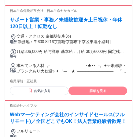
て変動。 ※固定手当には月あたり35時間までの 超過勤務手当
業界に興味がある方 ・地域を元気にしたい、 活性化させたい
を含む。 【賞与】 賞与：4～9月在籍分を12月、 10～3月在籍
という想いのある方 ・学生時代（課外活動や部活動、 アルバ
日本生命保険相互会社 日本生命ヤサカビル
分を6月に支給。 ※対象期間中の在籍日数で、 按分した金額
イト）やお仕事の中で、 目標達成に向けて努力した経験のあ
を支給。 ※昇給昇格や業績に応じたインセンティブあり
サポート営業・事務／未経験歓迎★土日祝休・年休
る方 ⭐こんな経験をお持ちの方も活躍中 ･･━━･･━━･･
━━･･━━･･ 入社者の半数以上が、営業未経験からの スター
120日以上！転勤なし
トです。アパレルでの接客販売職、 美容サロンでの施術スタ
交通・アクセス 京都駅徒歩3分
ッフ、学校教員や 保育士など、先輩たちの前職は様々。 それ
[勤務地：〒600-8216京都府京都市下京区東塩小路町]
場所
ぞれがこれまでのご経験を活かして、 第一線で活躍しており
ます。 ぜひ、あなたの意欲と可能性を活かして、 一緒にリク
月給306,000円 給与詳細 基本給：月給 30万6000円 固定残業
ルートで新しい チャレンジをしていきましょう！
給与
代：なし 【一律手当】 全員に一律で支払われる通勤・皆勤・
家族手当金額：なし 全員に一律で支払われるその他手当金
求めている人材 ╭─────────────･★･･─╮ ✦✨未経験・
額：なし 【初任給】 月給30.6万円 ＋賞与(年2回) ※近畿の場
ブランクあり大歓迎✨✦ ╰─･･★･─────────────╯ 「当
対象
合
社でスキルを磨き、活躍してほしい」 そんな思いから、未経
雇用形態：
正社員
験者を積極的に採用しています！ ＼こんな方大歓迎です！／
・子育てや介護などでブランクがある方 ・主婦（主夫）の方
お気に入り
詳細を見る
・正社員経験がない方 【応募条件】 ✅ 高卒以上 ✅ 満65歳未
満（正職員の定年年齢が65歳のため） 【こんな方にぴった
り！】 ・地元・愛着のある地域で働きたい方 ・人に感謝され
株式会社ハタフル
る仕事がしたい方 ・お客様の立場になって考えられる方 【前
Webマーケティング会社のインサイドセールス(フル
職さまざまな方が活躍中！】 未経験からスタートした方も多
数！ 以下のようなご経験をお持ちの方が活躍しています✨ ・
リモート)／全国どこでもOK！法人営業経験者歓迎！
営業、販売スタッフ、事務職、 コールセンター、接客、ホー
フルリモート
ル、 キッチンスタッフ、飲食店店員、 介護職、看護師、保育
場所