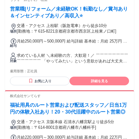
限有）。
営業職|リフォーム／未経験OK！転勤なし／賞与あり
＆インセンティブあり／高収入⭐
交通・アクセス 上桂駅（阪急電車）から徒歩10分
[勤務地：〒615-8221京都府京都市西京区上桂東ノ口町]
場所
月給250,000円～500,000円 給与詳細 基本給：月給 25万円 〜
給与
50万円 固定残業代：なし 【一律手当】 全員に一律で支払わ
れる通勤・皆勤・家族手当金額：なし 全員に一律で支払われ
求めている人材 ＼未経験の方、大歓迎！／ ￣￣￣￣￣￣￣￣
るその他手当金額：なし ※経験・年齢を考慮の上、 当社規定
￣￣￣￣￣￣ 「やってみたい」という意欲があれば大丈夫！
対象
により優遇 ■昇給あり／年1回（4月） ■賞与あり／年2回（7
20代・30代の同世代の仲間が、 あなたを温かく迎えます。
月・12月） └ 昨年度実績4ヶ月分 └ 個人の実績により変動 └
雇用形態：
正社員
【必須条件】 ･･━━･･━━･･━━･･━━･･ ✅普通自動車運転
年間で200万円以上の賞与支給の 実績あり ■毎月のインセンテ
免許（AT限定可） 【歓迎条件】 ･･━━･･━━･･━━･･
ィブあり ■諸手当 ・通勤手当（月3万円まで） ・残業手当（1
お気に入り
詳細を見る
━━･･ ◆リフォーム営業、施工管理、 住宅設備に関する業務
分単位で支給） ・車両持込手当 └ 月最大4万円 └ 自動車保
などの経験 ※経験者の方は全員が転職後に 給与UPしていま
険・車検・自動車税も 会社が負担
す！ ◆未経験の方も歓迎！ 【こんな方にピッタリ】 ･･
株式会社サンてらす
━━･･━━･･━━･･━━･･ ＊明るく、丁寧な対応ができる方
福祉用具のルート営業および配送スタッフ／日当1万
＊お客様や協力会社の方など、 人と接することが好きな方 ＊
分からないことや困ったことを チームで共有・相談できる方
円の体験入社あり！20・30代活躍中のルート営業◎
＊ワークライフバランスを重視し、 プライベートも充実させ
交通・アクセス 京阪本線 石清水八幡宮駅より徒歩5分
たい方 ＊高収入を目指し、 正当に評価される環境で働きたい
[勤務地：〒614-8001京都府八幡市八幡科手]
場所
方
月給220,000円～300,000円 給与詳細 基本給：月給 22万円 〜