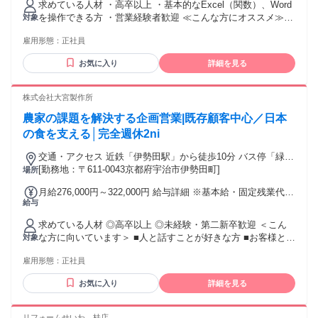
求めている人材 ・高卒以上 ・基本的なExcel（関数）、Word
るその他手当金額：なし 諸手当：被覆手当として2,000円(事
を操作できる方 ・営業経験者歓迎 ≪こんな方にオススメ≫
対象
務職のみ) 【賞与】 年2回
・営業経験を活かして働きたい方 ・安定基盤を持つ企業で長
雇用形態：
正社員
く働きたい方 ・人の役に立つ仕事がしたい方 ・プライベート
と両立しながら働きたい方 年齢の条件と理由：あり（例外事
お気に入り
詳細を見る
由3号のイ・35歳未満（長期勤続によるキャリア形成のた
め））
株式会社大宮製作所
農家の課題を解決する企画営業|既存顧客中心／日本
の食を支える│完全週休2ni
交通・アクセス 近鉄「伊勢田駅」から徒歩10分 バス停「緑ヶ
原」停から徒歩4分
[勤務地：〒611-0043京都府宇治市伊勢田町]
場所
月給276,000円～322,000円 給与詳細 ※基本給・固定残業代の
給与
総額 基本給：月給 24万円 〜 28万円 固定残業代：あり 1ヶ月
あたり3万6000円 〜 4万2000円（固定残業時間：1ヶ月あたり
求めている人材 ◎高卒以上 ◎未経験・第二新卒歓迎 ＜こん
20時間） 固定残業時間を超えた勤務時間については別途残業
な方に向いています＞ ■人と話すことが好きな方 ■お客様と長
対象
代を支給する 【一律手当】 全員に一律で支払われる通勤・皆
く信頼関係を築く営業がしたい方 ■チームワークを大切にで
勤・家族手当金額：あり 全員に一律で支払われるその他手当
雇用形態：
正社員
きる方 ■地域に密着した仕事がしたい方 ■機械やものづくりに
金額：なし ◎経験・年齢を考慮の上、決定いたします。 ★昇
興味がある方 人柄を重視した採用を行っています。 営業経験
給年1回 ★賞与年2回（業績による） ★残業手当支給（残業は
お気に入り
詳細を見る
がない方でも、 研修を通じて知識を身につけながら 成長して
月5時間提程度） ★交通費支給 ∟公共交通機関をご利用の場
いくことができます。 ※システムエンジニア経験をお持ちの
合は全額支給。 ∟マイカー通勤の場合は社内規定による（上
方は、 将来的にシステム開発に関わる可能性もあります。
リフォームせいわ 桂店