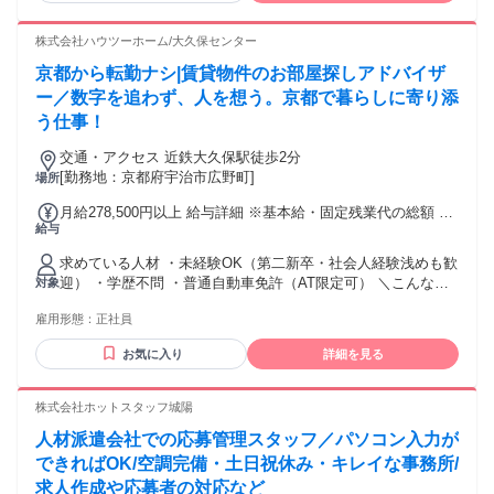
歓迎！】 ・常にお客様目線に立ち寄り添ったヒアリングや提
案ができる方 ・個人の成績だけではなくチームでの目標達成
株式会社ハウツーホーム/大久保センター
に向けて協力できる方 ・結果にこだわり自己管理をしながら
京都から転勤ナシ|賃貸物件のお部屋探しアドバイザ
裁量ある働き方を実現したい方 ・人のせいにせず自責の念を
持って仕事やお客様と真摯に向き合える方
ー／数字を追わず、人を想う。京都で暮らしに寄り添
う仕事！
交通・アクセス 近鉄大久保駅徒歩2分
[勤務地：京都府宇治市広野町]
場所
月給278,500円以上 給与詳細 ※基本給・固定残業代の総額 基
給与
本給：月給 20万円 〜 固定残業代：あり 1ヶ月あたり7万8500
円（固定残業時間：1ヶ月あたり50時間） 固定残業時間を超
求めている人材 ・未経験OK（第二新卒・社会人経験浅めも歓
えた勤務時間については別途残業代を支給する 【一律手当】
迎） ・学歴不問 ・普通自動車免許（AT限定可） ＼こんな方
対象
全員に一律で支払われる通勤・皆勤・家族手当金額：なし 全
にピッタリ／ ✅人と話すのが好きな方 ✅人に喜んでもらいた
員に一律で支払われるその他手当金額：なし 月給278,500円〜
雇用形態：
正社員
い方 ✅お客様とじっくり向き合いたい方 ✅今の仕事に物足り
※固定残業代7万8500円/50時間分含む。超過分は別途支給。
なさを感じる方 ✅温かい職場で働きたい方 ＞＞こんな雰囲気
固定残業50時間未満の場合でも、固定残業代に変更はありま
お気に入り
詳細を見る
の職場です！＜＜ 当社で活躍している人の共通点は、 「人の
せん。 ◆昇給年1回（9月） ◆賞与年2回（人事評価に連動し
ために頑張れる」こと。 それはお客様に対してだけではな
て支給） ◆役職手当
く、 社内での人間関係も同様です。 結婚式の余興では手作り
株式会社ホットスタッフ城陽
のくまモンの着ぐるみを着て盛り上げたり、 誕生日にはケー
人材派遣会社での応募管理スタッフ／パソコン入力が
キをサプライズするなど、 とにかく皆人に喜んでもらうこと
が大好き。 お互いの意見を尊重し合って 物事を決めていく風
できればOK/空調完備・土日祝休み・キレイな事務所/
土も根付いていますので、 新しく入社するあなたの意見も是
求人作成や応募者の対応など