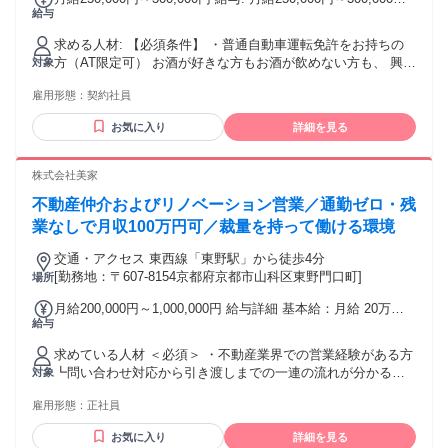
給与
／ チームで高め合う！ エリア実績が評価に直結する制度 ＼
あなたの頑張りがチーム全体の成果に！ 当社では、個人だけ
求める人材: 【必須条件】 ・普通自動車運転免許をお持ちの
でなく エリアごとのチーム実績も 昇給や評価の対象となりま
方（AT限定可） お酒が好きな方もお酒が飲めない方も、 興
対象
す◎ 仲間と協力し合いながら 目標達成を目指すことで、 個
味・意欲があれば、業種未経験大歓迎◎ 何よりも当店では
人のスキルアップも実感できる環境です！
雇用形態：
契約社員
「人柄」を重視しています！ 既存のお客様とじっくりと関係
を築き、 スキルアップしながら、あなたのファンを 増やして
お気に入り
詳細を見る
いけますよ☆ ／ こんな方にオススメ ＼ ・人と接することが
好き ・お客様と距離の近い営業がしたい ・未経験から新しい
業種にチャレンジしたい
株式会社美家
不動産仲介およびリノベーション営業／通勤ゼロ・残
業なしで月収100万円可／裁量を持って働ける環境
交通・アクセス 東西線「東野駅」から徒歩4分
[勤務地：〒607-8154京都府京都市山科区東野門口町]
場所
月給200,000円～1,000,000円 給与詳細 基本給：月給 20万円
給与
〜 100万円 固定残業代：なし 【一律手当】 全員に一律で支払
われる通勤・皆勤・家族手当金額：なし 全員に一律で支払わ
求めている人材 ＜必須＞ ・不動産業界での営業経験がある方
れるその他手当金額：なし ※経験・スキルを考慮して決定し
┗問い合わせ対応から引き渡しまでの一連の流れが分かる方
対象
ます。 ※物件価格やリノベーション費用の当社平均で、月1～
・宅地建物取引士の資格をお持ちの方 ・普通自動車運転免許
2件の受注で月収100万円を目指せます。
雇用形態：
正社員
(AT限定可)をお持ちの方 ＜歓迎＞ ・将来的な独立や起業を視
野に入れてスキルを磨きたい方 ・リノベーションの知識を身
お気に入り
詳細を見る
につけて提案の幅を広げたい方 【こういった方からの応募も