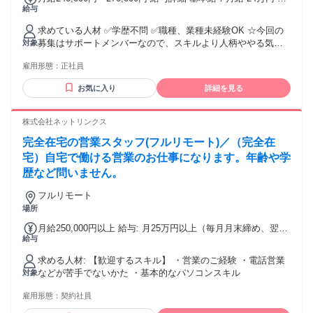
給与
27万円 固定残業代：なし 【一律手当】 全員に一律で支払わ
れる通勤・皆勤・家族手当金額：なし 全員に一律で支払われ
求めている人材 ✅学歴不問 ✅職種、業種未経験OK ☆今回の
るその他手当金額：なし
募集はサポートメンバーなので、スキルより人柄ややる気を
対象
評価したいと思っています♪ ※月次MTGのため、月に1回ほど
雇用形態：
正社員
東京オフィスに出社ができるメンバーを想定しています(日帰
りOK＋交通費1000円支給)。 ＜キャリアプラン＞ 🌸入社1～3
お気に入り
詳細を見る
ヶ月 まずはジャパゲートのサービス内容や、外国人材の就業
支援の流れを学ぶことからスタート。簡単なデータ入力、問
い合わせ対応、日程調整などの基礎的な事務作業から慣れて
株式会社ネットリンクス
いただきます。 ▽ ✅入社1年後 求職者対応や企業対応のサポ
完全在宅の営業スタッフ(フルリモート)／（完全在
ート担当として、カウンセリング準備、選考進捗管理、入社
前後のフォローなど、より幅広い業務をお任せします。 ⭐入
宅）自宅で働ける営業のお仕事になります。年齢や学
社3～5年後 サポート事務チームのリーダーとして、後輩の育
歴など問いません。
成や業務フロー改善にも挑戦可能です。外国人材の日本での
キャリア形成を支える、事業運営の中心メンバーとして活躍
フルリモート
できます。 ＜どんなメンバーがいるか＞ 外国人材の就業支
場所
援、企業の採用支援、日本語学習サポートなどに関わるメン
月給250,000円以上 給与: 月25万円以上（毎月月末締め、翌月
バーが、それぞれの専門性を活かして事業を進めています。
給与
の10日までの銀行振込となります）
求職者一人ひとりの希望や不安に寄り添いながら、日本で安
心して働き始められるようサポートする仕事です。 社内はフ
求める人材: 【歓迎するスキル】 ・営業のご経験 ・電話営業
ラットに意見を言いやすい雰囲気で、国や文化の違いを前向
などが苦手でないかた ・基本的なパソコンスキル
対象
きに受け止めながら、より良い支援体制をつくっていくこと
を大切にしています。
雇用形態：
契約社員