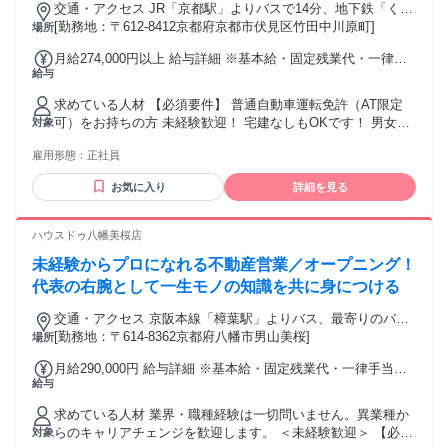
交通・アクセス JR「京都駅」よりバスで14分、地下鉄「くい
な橋」駅より徒歩7分、「竹田」駅より徒歩11分
[勤務地：〒612-8412京都府京都市伏見区竹田中川原町]
場所
月給274,000円以上 給与詳細 ※基本給・固定残業代・一律手
給与
当の総額 基本給：月給 21万5000円 〜 固定残業代：あり 1ヶ
月あたり2万4000円（固定残業時間：1ヶ月あたり12時間35
求めている人材 【必須要件】 普通自動車運転免許（AT限定
分） 固定残業時間を超えた勤務時間については別途残業代を
可）をお持ちの方 未経験歓迎！ 宅建なしもOKです！ 男女不
対象
支給する 【一律手当】 全員に一律で支払われる通勤・皆勤・
問 業界未経験OK 第二新卒歓迎 【こんな方は歓迎】 ・新しい
家族手当金額：なし 全員に一律で支払われるその他手当金
雇用形態：
正社員
ことに挑戦したい方 ・地元で安定して働きたい方 ・宅地建物
額：あり 1ヶ月あたり3万5000円 ※月給は、経験・能力・現収
取引士があれば尚良し 経験者歓迎 学歴経験不問 ブランクあ
入などを 考慮して決定します ※未経験者は月給22万3000円～
お気に入り
詳細を見る
る方歓迎
□昇給1回 ※会社業績・就業規則に応じて支給 □各種手当あり
・インセンティブ ・時間外手当 ・交通費規定支給（月4万円
ハウスドゥ八幡美桜店
まで） ・資格手当 ・住宅手当
未経験からプロになれる不動産営業／オープニング！
代表の右腕として一生モノの知識を共に身につける
交通・アクセス 京阪本線「樟葉駅」よりバス、最寄りのバス
停「北センター」から徒歩3分(マイカー通勤可※規定あり)
[勤務地：〒614-8362京都府八幡市男山美桜]
場所
月給290,000円 給与詳細 ※基本給・固定残業代・一律手当の
給与
総額 基本給：月給 22万円 固定残業代：あり 1ヶ月あたり4万
円（固定残業時間：1ヶ月あたり26時間30分） 固定残業時間
求めている人材 業界・職種経験は一切問いません。異業種か
を超えた勤務時間については別途残業代を支給する 【一律手
らのキャリアチェンジを歓迎します。 ＜未経験歓迎＞ 【必
対象
当】 全員に一律で支払われる通勤・皆勤・家族手当金額：あ