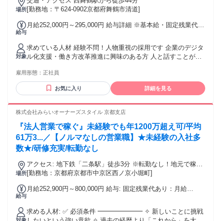
交通・アクセス 西舞鶴駅から徒歩44分
スタッフ／Oさん 入社13年目 入社した当時は、電源設備に関
[勤務地：〒624-0902京都府舞鶴市清道]
場所
する知識はまったくなく、 営業も未経験でした。それでも、
入社後は社内研修や先輩社員の同行、 メーカー研修など、段
月給252,000円～295,000円 給与詳細 ※基本給・固定残業代・
階的に学べる環境が整っており、 半年ほどで一人立ちするこ
給与
一律手当の総額 基本給：月給 19万8000円 〜 22万円 固定残業
とができました。 分からないことがあればすぐに相談できる
代：あり 1ヶ月あたり4万6000円 〜 5万5000円（固定残業時
雰囲気があり、 未経験でも不安を感じることはありませんで
求めている人材 経験不問！人物重視の採用です 企業のデジタ
間：1ヶ月あたり30時間） 固定残業時間を超えた勤務時間に
した。 京都府・滋賀県を中心に、社会インフラを支える仕事
ル化支援・働き方改革推進に興味のある方 人と話すことが好
対象
ついては別途残業代を支給する 【一律手当】 全員に一律で支
に 携われることにやりがいを感じています。 若手からベテラ
きな方、地域の役に立ちたい方にぴったりな仕事です 年齢の
払われる通勤・皆勤・家族手当金額：なし 全員に一律で支払
ンまで幅広い世代が活躍しており、 新しく入社される方も全
雇用形態：
正社員
条件と理由：あり（例外事由3号のイ・50歳未満（長期勤続に
われるその他手当金額：あり 1ヶ月あたり8000円 〜 2万円 各
力でサポートします。 一緒に成長していきましょう。 年齢の
よるキャリア形成のため））
部署ごとの都度インセンティブ制度あり(3ヶ月に１度支給)
お気に入り
詳細を見る
条件と理由：あり（例外事由3号のイ・35歳未満（長期勤続に
Ex.〇〇を1本販売するごとに+〇万 ～の業務改善を推進した
よるキャリア形成のため））
ので+〇万 試用・研修期間：最長6カ月 試用・研修期間の条
株式会社みらいオーナーズスタイル 京都支店
件：給与・勤務時間条件が異なる 期間中の給与以外の待遇は
正社員と同等となります。 【給与】 本採用と異なる 基本給 :
『法人営業で稼ぐ』未経験でも年1200万超え可/平均
月給 19万5000円 〜 21万円 固定残業代：あり 1ヶ月あたり4
61万3...／【ノルマなしの営業職】★未経験の入社多
万5000円 〜 5万円（固定残業時間：1ヶ月あたり30時間） 固
数★/研修充実/転勤なし
定残業時間を超えた勤務時間については別途残業代を支給す
る 【一律手当】 全員に一律で支払われる通勤・皆勤・家族手
アクセス: 地下鉄「二条駅」徒歩3分 ※転勤なし！地元で稼げ
当金額：なし 全員に一律で支払われるその他手当金額：あり
ます！
[勤務地：京都府京都市中京区西ノ京小堀町]
場所
1ヶ月あたり3000円 〜 1万8000円 【勤務形態】 本採用と異な
る 勤務形態：固定時間制 【勤務時間】 実働時間：1日あたり
月給252,900円～800,000円 給与: 固定残業代あり：月給
8時間 平均勤務日数：1ヶ月あたり21日
給与
￥252,900 〜 ￥800,000は1か月当たりの固定残業代
￥52,200〜￥52,300（36時間相当分）を含む。36時間を超え
求める人材: ✅ 必須条件 ━━━━━━━ ✧ 新しいことに挑戦
る残業代は追加で支給する。 ┏━━━━━━━━━━━━┓
したいという強い意欲 ✧ 過去の経歴より「これから」を大切
対象