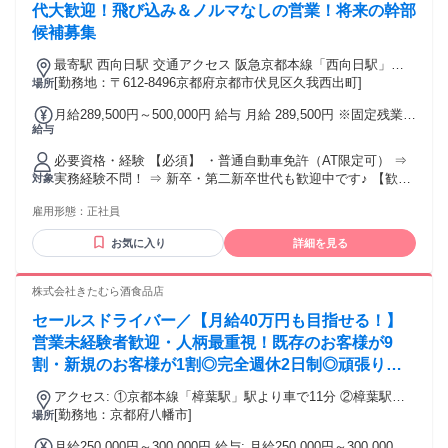
事に良い物件が決まったらご契約 ▼ 家主様や管理会社とやり
代大歓迎！飛び込み＆ノルマなしの営業！将来の幹部
とり ▼ 入居日にお客様へ鍵を渡して完了 ※1日の接客数は平
候補募集
日で1～2組、土日で2～3組で1回あたりの接客時間は1～3時間
くらいになります。 年齢の条件と理由：あり（例外事由3号の
最寄駅 西向日駅 交通アクセス 阪急京都本線「西向日駅」よ
イ・45歳未満（長期勤続によるキャリア形成のため））
り車で約12分 ＊転勤なし 【月1回程度、出張あり】 ・中国地
[勤務地：〒612-8496京都府京都市伏見区久我西出町]
場所
方…日帰り※車で2時間圏内 ・関東地方…泊まり※出張手当あ
月給289,500円～500,000円 給与 月給 289,500円 ※固定残業
り
給与
代：36,000円（20時間分） 上記は残業発生の有無にかかわら
ず支給します ※給与額に固定残業代を含みます 固定残業代を
必要資格・経験 【必須】 ・普通自動車免許（AT限定可） ⇒
除いた金額：253,500円 ※固定残業時間超過分の労働について
実務経験不問！ ⇒ 新卒・第二新卒世代も歓迎中です♪ 【歓
対象
は別途残業代を支給します ※大卒初任給が267,500円 【固定
迎】 ・プラスチック射出成形・金型に関する 知識・経験があ
残業代について】 ・基本給：254,500円 ・固定残業代：
雇用形態：
正社員
る方 ・社会人経験（3年以上）がある方 「将来的に幹部とし
35,000円（25時間分） ・︎20時間を超える時間外労働分につい
て活躍したい」 「協調性を持って仕事に取り組める」 という
ての割増賃金は追加で支給 【手当】 ・営業手当 ・出張手当
お気に入り
詳細を見る
方なら活躍できます！ ／ 社員は全員日本人です！ ＼
＋宿泊費 【待遇】 ・年1回昇給あり ・年2回賞与あり
≪POINT≫ ・実務未経験歓迎＆経験者歓迎 ・未経験者雇用実
績あり ・中途社員の比率が高い ・20代＆30代活躍中 ・新卒
株式会社きたむら酒食品店
＆第二新卒歓迎
セールスドライバー／【月給40万円も目指せる！】
営業未経験者歓迎・人柄最重視！既存のお客様が9
割・新規のお客様が1割◎完全週休2日制◎頑張り次
第で毎年昇給も可能
アクセス: ①京都本線「樟葉駅」駅より車で11分 ②樟葉駅よ
りバス乗車、 「東山二丁目」下車後、北へ徒歩3分
[勤務地：京都府八幡市]
場所
月給250,000円～300,000円 給与: 月給250,000円～300,000円