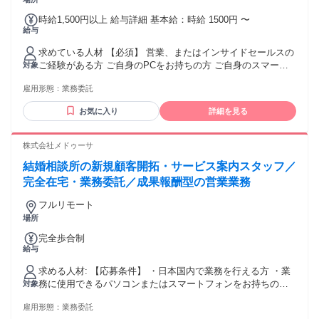
士、栄養士 など ・主婦(主夫)の方や、パート勤務から正社員
に チャレンジしたい方歓迎 ・子どもの就学に合わせて復帰し
時給1,500円以上 給与詳細 基本給：時給 1500円 〜
たい方 も歓迎 「今の自分でも挑戦できるかもしれない」
給与
「新しい一歩を踏み出してみたい」 そんな前向きな気持ち
を、私たちは全力で応援します✨ あなたの“はじめの一歩”を、
求めている人材 【必須】 営業、またはインサイドセールスの
安心して踏み出せる職場です♪
ご経験がある方 ご自身のPCをお持ちの方 ご自身のスマート
対象
フォンをお持ちの方 ご自宅に光回線のインターネット環境が
雇用形態：
業務委託
ある方 PCの基本操作（Word・Excel・メール）ができる方 ＼
こんな方にぴったり ／ フルリモートで通勤時間をなくしたい
お気に入り
詳細を見る
リモートでも適度にコミュニケーションを取りたい これまで
の経験を活かして働き方を変えたい ★あれば嬉しい経験 在
宅・リモートでのお仕事 Web制作・SaaSサービスの法人営業
株式会社メドゥーサ
経験者 Google Workspace・Slack・Zoomなどの利用に慣れて
結婚相談所の新規顧客開拓・サービス案内スタッフ／
いる方
完全在宅・業務委託／成果報酬型の営業業務
フルリモート
場所
完全歩合制
給与
求める人材: 【応募条件】 ・日本国内で業務を行える方 ・業
務に使用できるパソコンまたはスマートフォンをお持ちの方
対象
・安定したインターネット環境がある方 ・お客様の個人情報
雇用形態：
業務委託
を適切に管理できる方 ・法令および会社の案内ルールを守っ