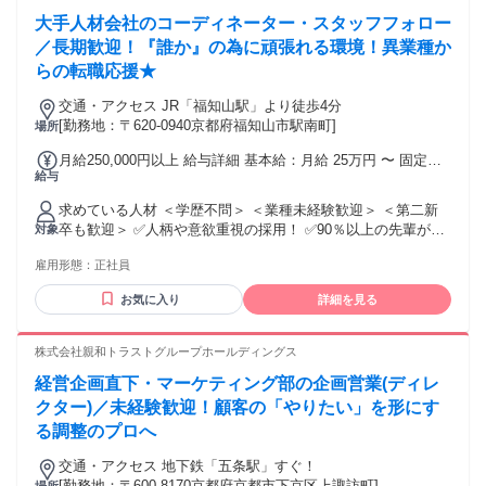
大手人材会社のコーディネーター・スタッフフォロー
／長期歓迎！『誰か』の為に頑張れる環境！異業種か
らの転職応援★
交通・アクセス JR「福知山駅」より徒歩4分
[勤務地：〒620-0940京都府福知山市駅南町]
場所
月給250,000円以上 給与詳細 基本給：月給 25万円 〜 固定残
給与
業代：なし 【一律手当】 全員に一律で支払われる通勤・皆
勤・家族手当金額：なし 全員に一律で支払われるその他手当
求めている人材 ＜学歴不問＞ ＜業種未経験歓迎＞ ＜第二新
金額：なし
卒も歓迎＞ ✅人柄や意欲重視の採用！ ✅90％以上の先輩が異
対象
業種からのスタート！ 《こんな方にオススメ》 ・大手企業で
雇用形態：
正社員
安定して働きたい方 ・人と話すことが好きな方 ・人の話を聞
くことも好きな方 ・誰かの役に立つお仕事がしたい方 ・自分
お気に入り
詳細を見る
に合った働き方を見つけたい方 ・サポート体制が充実してい
る会社で働きたい方 ・明確な数字で正当に評価されたい方 ・
前向きに業務に取り組むことができる方など♪ 気になった方は
株式会社親和トラストグループホールディングス
ぜひご連絡ください◎
経営企画直下・マーケティング部の企画営業(ディレ
クター)／未経験歓迎！顧客の「やりたい」を形にす
る調整のプロへ
交通・アクセス 地下鉄「五条駅」すぐ！
[勤務地：〒600-8170京都府京都市下京区上諏訪町]