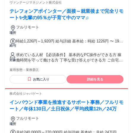
す！ SNS運用などマーケティングの経験、ホームページの作
ヴァンテージマネジメント株式会社
成スキル、注文や在庫管理の経験、営業事務の経験など
テレフォンアポインター／面接～就業後まで完全リモ
ート✨先輩の95％が子育て中のママ♫
フルリモート
場所
時給1,226円～1,920円 給与詳細 基本給：時給 1226円 〜 1920
給与
円 ✨明確な昇給制度あり 累計稼働時間で全員一律に昇給！ ✨
アポイントインセンティブあり 1件あたり500～2200円を支
求めている人材 【必須条件】 基本的なPC操作ができる方 稼
給！ インセンティブを含めると 1時間あたり平均1300円を
働時間を守って働ける方 丁寧な受け答えができる方 ご自宅に
対象
GET！ トップオペレーターだと 1時間あたり3000円近いです
PCと光回線がある方 （業務遂行上必須） ※週9時間以上の稼
♫ ✨また、経験・スキルに応じては SV（育成担当）への昇格
雇用形態：
業務委託
働を想定 【ひとつでも当てはまれば歓迎】 ✋電話発信（架
も可能です！
電）や テレアポの経験がある方 ✋BtoB営業の経験がある方 ✋
お気に入り
詳細を見る
明るくハキハキと会話ができる方 ༶ ༶ ༶ ༶ ༶ ༶ ༶ ༶ ༶ ༶ ༶ ༶ ༶
༶ ༶ ༶ ༶ ༶ ✅未経験者歓迎／未経験・初心者OK ✅フリーター
歓迎 ✅主婦・主夫歓迎 ✅副業・WワークOK ✅ブランクOK ✅
株式会社ジャパゲート
経験者歓迎／経験者・有資格者歓迎 ✅年齢不問 ✅学歴不問 ✅
インバウンド事業を推進するサポート事務／フルリモ
既卒歓迎／第二新卒歓迎 ✅転職回数不問 ✅フルリモート（完
全在宅） ✅在宅OK／住宅勤務（リモートワーク）OK ✨長期
ート／年休130日／土日祝休／平均残業12h／24万
歓迎 ✨職種変更なし ✨高定着率！働きやすさ抜群のお仕事！
フルリモート
⸜⸜ さらにこちらもPOINT ⸝⸝ ✱急募！即日勤務OK ✱大量募集
場所
／大型募集 ✱中途入社50％以上 ✱面接1回 ✱リモート面接Ok
༶ ༶ ༶ ༶ ༶ ༶ ༶ ༶ ༶ ༶ ༶ ༶ ༶ ༶ ༶ ༶ ༶ ༶
月給240,000円～270,000円 給与詳細 基本給：月給 24万円 〜