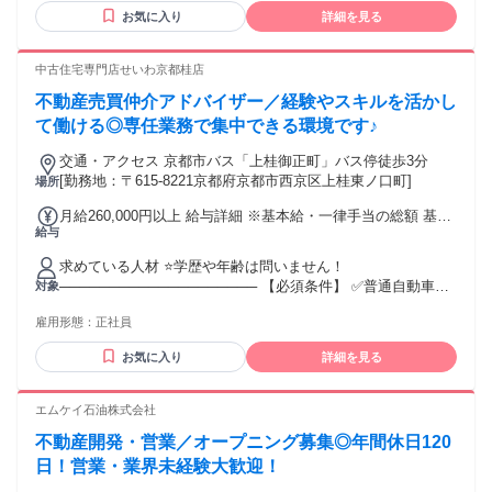
て業務を行える方 ・対応履歴や結果を正確に入力・報告でき
お気に入り
詳細を見る
る方 【活かせる経験】 ・営業 ・接客・販売 ・コールセンタ
ー ・お客様への商品・サービス案内 ・業務記録や進捗報告
経験の有無にかかわらず、応募条件と成果報酬の仕組みを十
中古住宅専門店せいわ京都桂店
分にご確認のうえご応募ください。 【この仕事に向いている
不動産売買仲介アドバイザー／経験やスキルを活かし
方】 ・自分で業務時間を組み立てたい方 ・人の話を丁寧に聞
ける方 ・相手に合わせて分かりやすく説明できる方 ・決めら
て働ける◎専任業務で集中できる環境です♪
れたルールに沿って対応できる方 ・在宅でも自己管理をしな
交通・アクセス 京都市バス「上桂御正町」バス停徒歩3分
がら業務を進められる方 ・対応結果を正確に記録・報告でき
[勤務地：〒615-8221京都府京都市西京区上桂東ノ口町]
場所
る方
月給260,000円以上 給与詳細 ※基本給・一律手当の総額 基本
給与
給：月給 22万円 〜 固定残業代：なし 【一律手当】 全員に一
律で支払われる通勤・皆勤・家族手当金額：なし 全員に一律
求めている人材 ⭐学歴や年齢は問いません！
で支払われるその他手当金額：あり 1ヶ月あたり4万円 ※一律
──────────────────── 【必須条件】 ✅普通自動車運
対象
手当は物価調整手当として支給 ※年齢・経験・前職給与を参
転免許（AT限定可） ✅営業経験または接客経験のある方 （業
考に決定。 ■昇給 年1回 ■賞与 年2回（7‧12⽉） ■インセンテ
雇用形態：
正社員
界業種は問いません） ────────────────────
ィブ⼿当あり ■通勤⼿当 （30,000円上限とし、公共機関より
最安値で設定） ■役職⼿当 （業務難易度に応じて⽀給） ■資
お気に入り
詳細を見る
格⼿当 （担当業務において、該当する資格に応じて⽀給） ■
物価調整⼿当は変動あり ■⾞両借上げ⼿当（最⼤4万円/⽉）
エムケイ石油株式会社
不動産開発・営業／オープニング募集◎年間休日120
日！営業・業界未経験大歓迎！