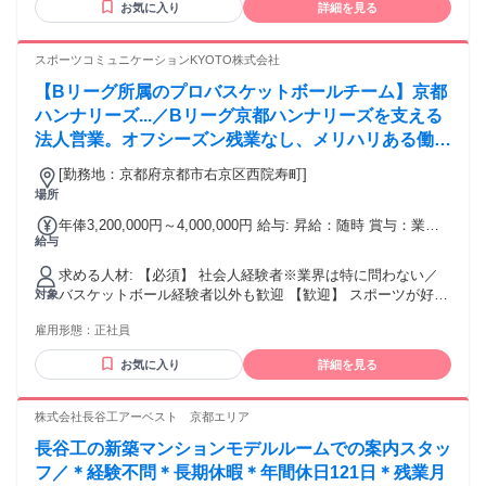
お気に入り
詳細を見る
スポーツコミュニケーションKYOTO株式会社
【Bリーグ所属のプロバスケットボールチーム】京都
ハンナリーズ...／Bリーグ京都ハンナリーズを支える
法人営業。オフシーズン残業なし、メリハリある働き
方ができる！
[勤務地：京都府京都市右京区西院寿町]
場所
年俸3,200,000円～4,000,000円 給与: 昇給：随時 賞与：業績
給与
に応じて賞与
求める人材: 【必須】 社会人経験者※業界は特に問わない／
バスケットボール経験者以外も歓迎 【歓迎】 スポーツが好き
対象
な方 バスケットが好きな方 営業経験者 京都が好きな方 ハン
雇用形態：
正社員
ナリーズが好きな方
お気に入り
詳細を見る
株式会社長谷工アーベスト 京都エリア
長谷工の新築マンションモデルルームでの案内スタッ
フ／＊経験不問＊長期休暇＊年間休日121日＊残業月