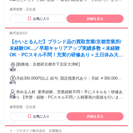
◆ 月給＋歩合給＋各種手当 ◆
に❗ ■学歴不問❗人柄を最重視した採用です ■ 完全未経験歓迎✨
┗━━━━━━━━━━━━┛ 想定年収：600万 〜 1000万円
雇用形態：
正社員
資格も一切不要です ✅ 歓迎条件 ━━━━━━━ ✧ 20代〜50
（多くの先輩が年収700万円前後❗） 業界内でも極めて高率の
代まで幅広く元気に活躍中❗ ✧ 初めての正社員、脱フリーター
歩合給のため、 年収1000万円を超える先輩も多数⭐ 月給：25
お気に入り
詳細を見る
大歓迎 ✧ 過去のブランクや転職回数は一切不問✨ ✧ 地元で働
万2900円 〜 80万円 ※上記月給には一律の固定残業代として
きたいU・Iターンも歓迎 ✅ 先輩たちの前職は本当にバラバラ❗
（5万2200円/36時間分）をあらかじめ含みます。 残業が一切
━━━━━━━ 飲食店の店員やアパレル販売スタッフ、 工場
株式会社GS
ない場合でも一律で支給し、 超過した分は別途追加で全額支
の製造業、配送ドライバーなど、 職歴なしのフリーター層ま
給します❗ ✨ 実際の月収例 ✨ ━━━━━━━ ✧ 36万7000
【かいとるんだ】ブランド品の買取営業/京都営業所/
で実に様々 「とにかく今の現状を変えて稼ぎたい」 という強
円〜（24歳/入社6ヶ月） ✧ 99万3000円〜（29歳/入社1年目）
い想いを持った全メンバーが、 年齢を問うことなく多数活躍
未経験OK...／早期キャリアアップ実績多数＜未経験
✧ 65万9000円〜（37歳/入社2年目） ✧ 82万4500円〜（49歳/
しています✨ ✅ こんな方にピッタリの環境です
OK・PCスキル不問！充実の研修あり＞土日休み大型
入社3年目） ✨実際の年収例 ✨ ━━━━━━━ ✧ 540万4000
━━━━━━━ ✧ 頑張った成果を収入にしたい ✧ 自分の将
円〜（24歳/入社2年目） ✧ 1191万6000円〜（29歳/リーダ
連休年3回×月給30万円保障×毎月インセン「休みも収
来や、大切な家族のために稼ぐ ✧ チームワークを大切にしな
[勤務地：京都府京都市下京区大津町]
ー） ✧ 790万8000円〜（37歳/入社3年目） ✧ 989万4000円〜
入も得られる」腰を据えて長く働ける環境
がら働きたい ✧ 営業スキルを基礎の基礎から学びたい ✧ 安
場所
（49歳/入社4年目） ┏━━━━━┓ ◆ 福利厚生 ◆
定した経営基盤で長く活躍したい❗
┗━━━━━┛ 【 抜群の安心を誇る待遇・福利厚生 】 ✧ 賞
月給300,000円以上 給与: 固定残業代あり：月給 ￥300,000以
与年2回（6月・12月支給） ✧ 高率の歩合給（成果に応じて支
給与
上は1か月当たりの固定残業代￥75,051（45時間相当分）を含
給） ✧ 嬉しい報奨金（プロセスを考慮）❗ ✧ 交通費規定支給
む。45時間を超える残業代は追加で支給する。 ⽉給 30万円以
求める人材: 業界経験、営業経験不問！手にスキルを！研修あ
あり（月上限3万円） ✧ 役職手当および資格手当もしっかり✨
上 ⽉給30万円〜+毎⽉インセン＋達成報奨金＋ランキング報
り 【学歴・経験・PCスキル不問／人柄重視の面接を行いま
対象
✧ 各種社会保険完全完備 / 定年65歳 ☕ 家族も嬉しい充実の祝
奨金＋交通費＋各種⼿当＋役職⼿当 ※試⽤期間3ヶ⽉あり。
す】 ★未経験OK・第二新卒歓迎！ ★社会人経験10年以上の
金制度 ☕ ━━━━━━━ ✅ ご自身の結婚祝金（最大5万円）
（期間中の待遇変更はありません） ★達成報奨金、ランキン
雇用形態：
正社員
方も大歓迎！ ★固定給＋毎月インセンティブ×土日休み年間
✅ 嬉しいご出産祝金（最大30万円） ✅ お子様のご入学祝金
グ報奨金あり ★誕生日手当（誕生日月に1万円を支給／規定あ
休日120日以上 ★早期キャリアアップの実績多数 ★初年度年
（最大20万円） （子ども1人につき小・中・高対象） ✅ 毎月
り） ★⼦ども⼿当あり（1⼈につき毎⽉1万円／規定あり） ★
お気に入り
詳細を見る
収1000万円超可能 ★年収1000万円は通過点、2000万円も可能
支給の扶養家族手当あり⭐ （子ども月1万円/人、配偶者最大2
マイカー通勤OK（交通費は規定内⽀給) 【初年度の年収例】
＜こんな方にピッタリの環境です！＞ ・未経験から新しいこ
万） ✅ スタートアップアシスト制度✨ ※祝金、各種手当の金
700万円〜3000万円以上可能 【年収例】 ・年収1500万円 ／
とに挑戦したい方（手厚い研修あり！） ・固定給に加えて、
額は 当社規程によります。 ※各種手当は研修期間終了後 か
リ・プロダクツ株式会社 京都拠点
経験1年 ・年収2000万円 ／ 経験2年 ・年収3000万円 ／ 経験3