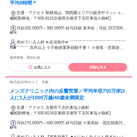
平均9時間＊
交通・アクセス 勤務地は、関西圏エリアの販売中マンション
等の販売事務所となります。 通勤時間を考慮して担当物件を
[勤務地：〒600-8216京都府京都市下京区東塩小路町]
場所
決定
月給255,000円～380,000円 給与詳細 基本給：月給 25万5000
給与
円 〜 38万円 固定残業代：なし 【一律手当】 全員に一律で支
払われる通勤・皆勤・家族手当金額：なし 全員に一律で支払
求めている人材 ⏩必須条件⏩ ￣￣￣￣￣￣￣￣￣￣￣￣￣￣
われるその他手当金額：なし ※上記月給額に一律で販売手当
￣￣￣ 高卒以上 ※不動産業界経験不要！ ※接客・営業経験
対象
等を含む。 月給に加え、前年評価に応じ 評価給が加算されま
不要！ ⏩こんな方も活躍中！⏩ ￣￣￣￣￣￣￣￣￣￣￣￣￣
す。 【手当】 ・交通費全額支給 ・残業手当支給 ・資格手当
雇用形態：
契約社員
￣￣￣￣ 「人と話すことが好き」 「誰かの役に立つ仕事がし
（宅地建物取引士） ・奨励金あり ※一定の条件をクリアした
たい」 「安定した環境でキャリアを築きたい」 「仕事もプラ
場合 ・PL(プロジェクトリーダー)手当 ※プロジェクトリーダ
お気に入り
詳細を見る
イベートも充実させたい」 ⏩正社員登用を前提とした採用⏩
ーになった場合 【昇給】 年1回
￣￣￣￣￣￣￣￣￣￣￣￣￣￣￣￣￣ ・入社の際は契約社員
ですが、 一定期間勤務で正社員登用がございます ・正社員登
株式会社HRエイド 京都
用実績はほぼ100% ・正社員登用後は賞与支給があり、給与
メンズクリニック内の反響営業／平均年収750万/約3
UPします ・長谷工グループの各種福利厚生利用可
人に1人が1000万越/40歳未満限定
交通・アクセス 京都市下京区東塩小路町
[勤務地：〒600-8216京都府京都市下京区東塩小路町]
場所
月給270,000円～600,000円 給与詳細 ※基本給・固定残業代の
給与
総額 基本給：月給 22万円 〜 50万円 固定残業代：あり 1ヶ月
あたり5万円 〜 10万円（固定残業時間：1ヶ月あたり30時間）
求めている人材 【募集対象】 ■とにかく今よりも稼ぎたい！