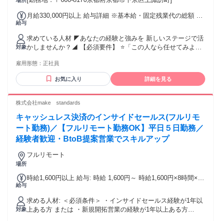
場所
月給330,000円以上 給与詳細 ※基本給・固定残業代の総額 基
給与
本給：月給 25万2650円 〜 固定残業代：あり 1ヶ月あたり7万
7350円（固定残業時間：1ヶ月あたり40時間） 固定残業時間
求めている人材 ◤あなたの経験と強みを 新しいステージで活
を超えた勤務時間については別途残業代を支給する 【一律手
かしませんか？◢ 【必須要件】 ⭐「この人なら任せてみよ
対象
当】 全員に一律で支払われる通勤・皆勤・家族手当金額：な
う」と思ってもらえる信頼感やフットワークの軽さがあり、
し 全員に一律で支払われるその他手当金額：なし ※経験・能
雇用形態：
正社員
フロントに立って会話ができる方 ⭐Excel、Word、
力を考慮し決定いたします。 ＜昇給・賞与＞ 昇給あり（会社
PowerPointを使用し、顧客が直感的に理解しやすい「見やす
業績により支給） 賞与年3回あり（会社業績により支給） ＜
お気に入り
詳細を見る
い資料」を作れる想像力のある方 ⭐オンラインでの商談や打
手当等＞ 通勤手当：上限2万5000円
ち合わせをスムーズに行える方 ⭐相手の話をきちんと聞き、
自分の中で納得・落とし込みを行い、関係各所と粘り強く調
株式会社make standards
整ができる方 ⭐報告・資料用に、スマホ等でブレや構図の傾
キャッシュレス決済のインサイドセールス(フルリモ
きがない綺麗な物件写真が撮影できる方 【歓迎要件】 ＊人
材、広告、ITなどの「無形商材」を扱ってきた営業・ディレ
ート勤務)／【フルリモート勤務OK】平日５日勤務／
クション経験 ＊顧客へのヒアリング能力が高く、予算と納期
経験者歓迎・BtoB提案営業でスキルアップ
通りに納品するための手配や段取りを組み立てる実務経験 ＊
施工管理、設計、不動産管理などの建築・不動産業界の経験
フルリモート
＊指示を受けて的確に資料作成や段取りを形にできるスキル
場所
＊普通自動車運転免許（AT限定可） 【こんな方歓迎】 ・建
時給1,600円以上 給与: 時給 1,600円～ 時給1,600円×8時間×週
築・不動産業界は未経験だが、営業やディレクションの経験
給与
5日 ＝月収約256,000（目安）
を活かしたい方 ・業界知識はあるが、これからはフロントで
の営業・企画・調整に挑戦したい方 ・1人で抱え込まず、チー
求める人材: ＜必須条件＞ ・インサイドセールス経験が1年以
ムや社長と相談しながら仕事を進めることを大切にする方
上ある方 または ・新規開拓営業の経験が1年以上ある方
対象
────────────────────── ▼歓迎スキル・経験 ・