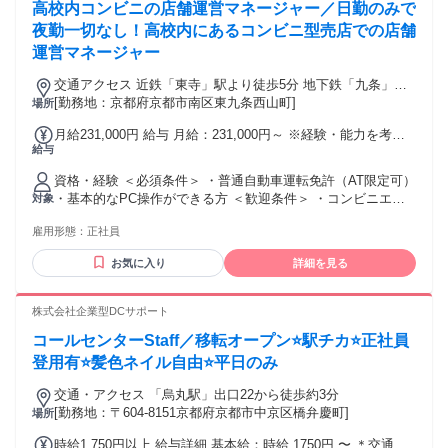
高校内コンビニの店舗運営マネージャー／日勤のみで
夜勤一切なし！高校内にあるコンビニ型売店での店舗
運営マネージャー
交通アクセス 近鉄「東寺」駅より徒歩5分 地下鉄「九条」駅
より徒歩9分（京都テルサ西側）
[勤務地：京都府京都市南区東九条西山町]
場所
月給231,000円 給与 月給：231,000円～ ※経験・能力を考慮
給与
の上、決定いたします。 ※調整手当（1,1000円含む） ※上記
金額には、固定残業代としての専門職手当（40,000円／28時
資格・経験 ＜必須条件＞ ・普通自動車運転免許（AT限定可）
間分）を含む。 （28時間を超える時間外労働分については、
・基本的なPC操作ができる方 ＜歓迎条件＞ ・コンビニエン
対象
別途全額支給いたします） ＜手当・賞与＞ 賞与：年2回 住宅
スストアやスーパー等の小売店での勤務経験がある方（アル
手当（※支給条件あり） 家族手当（※支給条件あり） 役職手
雇用形態：
正社員
バイト経験のみでも歓迎！） ・ブランク明けで正社員復帰を
当 交通費支給（月額上限20,000円） ＜試用期間について＞
目指す方 ※学歴不問、年齢不問（30代～50代のスタッフが中
試用期間3ヶ月あり（期間中は時給1,200円）
お気に入り
詳細を見る
心に活躍中！）
株式会社企業型DCサポート
コールセンターStaff／移転オープン⭐駅チカ⭐正社員
登用有⭐髪色ネイル自由⭐平日のみ
交通・アクセス 「烏丸駅」出口22から徒歩約3分
[勤務地：〒604-8151京都府京都市中京区橋弁慶町]
場所
時給1,750円以上 給与詳細 基本給：時給 1750円 〜 ＊交通費