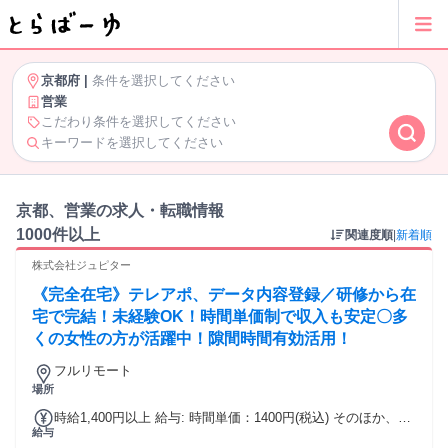
京都府
|
条件を選択してください
営業
こだわり条件を選択してください
キーワードを選択してください
京都、営業の求人・転職情報
1000件以上
関連度順
|
新着順
株式会社ジュピター
《完全在宅》テレアポ、データ内容登録／研修から在
宅で完結！未経験OK！時間単価制で収入も安定〇多
くの女性の方が活躍中！隙間時間有効活用！
フルリモート
場所
時給1,400円以上 給与: 時間単価：1400円(税込) そのほか、イ
給与
ンセンティブあり