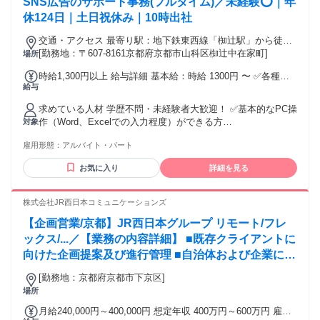
SNS広告のサポート事務(フルタイム)／未経験⭕️｜年
由3号のイ・40歳未満（長期勤続によるキャリア形成のた
め））
休124日｜土日祝休み｜10時出社
交通・アクセス 最寄り駅：地下鉄東西線「椥辻駅」から徒歩5
分前後 /車通勤OK
[勤務地：〒607-8161京都府京都市山科区椥辻中在家町]
場所
時給1,300円以上 給与詳細 基本給：時給 1300円 〜 ✅各種手
給与
当 ✅昇給
求めている人材 学歴不問・未経験者大歓迎！ ✅基本的なPC操
作（Word、Excelでの入力程度）ができる方
対象
✅SNS（Instagram、X、TikTokなど）を見るのが好きな方 ✅
雇用形態：
アルバイト・パート
新しいことにワクワクできる方 ✅仕事もプライベートも、両
方大切にしたい方
お気に入り
詳細を見る
株式会社JR西日本コミュニケーションズ
【企画営業/京都】JR西日本グループ リモート/フレ
ックス/...／【業務の内容詳細】 ■既存クライアントに
向けた企画提案及び進行管理 ■自治体および企業に向
けたイベントおよび広告の企画提案、進行管理
[勤務地：京都府京都市下京区]
場所
月給240,000円～400,000円 想定年収 400万円～600万円 雇用