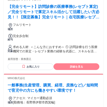
【完全リモート】訪問診療の医療事務(レセプト算定)
／完全リモートで算定スキル活かして活躍したい方必
見！！【限定募集】完全リモート｜在宅医療レセプト
算定（成果報酬型／業務委託）
フルリモート
場所
完全歩合制
給与
求める人材: ＜こんな方におすすめ＞ ① 訪問診療を行う医療
機関での算定・レセプト業務の経験を武器に、スキルを活か
対象
して副業として収入を得たい方 （成果に応じた報酬体系のも
雇用形態：
業務委託
と、専門性を活かした働き方が可能です） ② 訪問診療を行う
医療機関での算定・レセプト経験を活かし、完全リモート環
お気に入り
詳細を見る
境での転職を検討している方 （業務委託から正社員登用の実
績あり） ③ 勤務時間ではなく、アウトプットや成果を重視し
た評価のもとで働きたい方 【必須】 ・訪問診療・在宅医療ク
MINO株式会社
リニックでの算定・レセプト業務の実務経験1年以上 ・ORCA
一般事務(生産管理、購買、経理、庶務など)／短時間
使用経験 【歓迎要件】 ・在宅医療の点数体系（在医総管・施
設総管・在宅療養指導管理料など）への理解 ・複数クリニッ
で育児中の方にも働きやすい環境です！
クでの算定経験 ・リモートワーク・業務委託での就業経験
アクセス: マイカー通勤必須
[勤務地：長野県伊那市西箕輪]
場所