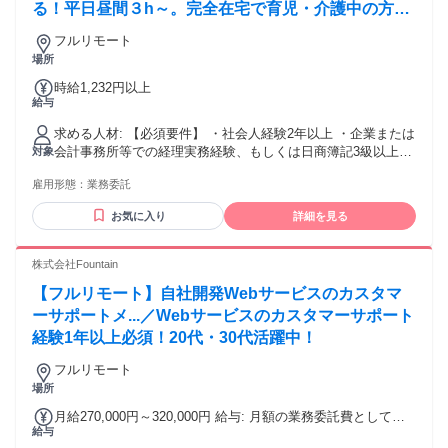
る！平日昼間３h～。完全在宅で育児・介護中の方も
大歓迎♪
フルリモート
場所
時給1,232円以上
給与
求める人材: 【必須要件】 ・社会人経験2年以上 ・企業または
会計事務所等での経理実務経験、もしくは日商簿記3級以上の
対象
資格保有 ・メール、クラウドストレージ等のツールを利用で
雇用形態：
業務委託
きる方、未経験であっても抵抗がなく自ら習得することがで
きる方 【歓迎要件】 ・会計ソフトの利用経験 （freee会計 /
お気に入り
詳細を見る
MF(マネーフォワード)クラウド 等） ・ワークフローシステム
の利用経験（楽楽精算、バクラク 等） ・月次決算の経験 ・
チームで業務に取り組むのが好きな方 【用意が必要な環境】
株式会社Fountain
（ご契約後の準備・設定でも可） ・自身のみが使用するパソ
【フルリモート】自社開発Webサービスのカスタマ
コン （※１）（※２）（※３） ・インターネット環境：速
度10Mbps以上 （※４） ・有料のセキュリティソフト ＜注
ーサポートメ...／Webサービスのカスタマーサポート
意事項＞ ※１：原則製造から３年以内のパソコン機器をご使
経験1年以上必須！20代・30代活躍中！
用ください。製造から8年以上経過している機器は不可です。
※２：WindowsOSをご使用される場合は、Microsoft社のサポ
フルリモート
ート対象内のOSをご使用ください。（Windows11以上） ※
場所
３：一部WindowsOS指定の案件がございます。WindowsOS
月給270,000円～320,000円 給与: 月額の業務委託費としてお
以外をご使用される際はご留意ください。 ※４：業務に使用
給与
支払いいたします。 会社の業績、貢献度に応じて、随時業務
する基本的なWebサイトにアクセスが難しい国に在住の方は