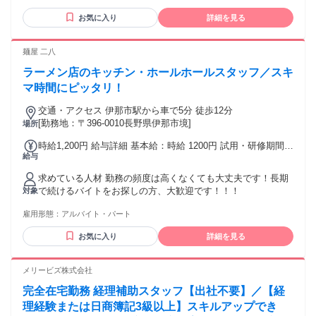
庭と両立して働く主婦・主夫さん ★がっつりフルタイムで働
お気に入り
詳細を見る
くフリーターさん ★仕事も遊びも両立したい方 などなど♪
―――――――――――――――― ＜経験や資格が活かせま
す＞ 看護師、看護助手、介護助手経験や ケアマネージャー、
麺屋 二八
介護福祉士など 介護・看護系の資格・経験を活かせる職場で
ラーメン店のキッチン・ホールホールスタッフ／スキ
す ―――――――――――――――― 事業内容 派遣／
(派)13-080490・請負／登録制 ■設立から27年以上【取引社数
マ時間にピッタリ！
4900社以上】 登録者数・取引社数はトップクラス！
交通・アクセス 伊那市駅から車で5分 徒歩12分
[勤務地：〒396-0010長野県伊那市境]
場所
時給1,200円 給与詳細 基本給：時給 1200円 試用・研修期間：
給与
1ヶ月 試用・研修期間の条件：給与条件が異なる 【給与】 本
採用と異なる 基本給 : 時給 1100円
求めている人材 勤務の頻度は高くなくても大丈夫です！長期
で続けるバイトをお探しの方、大歓迎です！！！
対象
雇用形態：
アルバイト・パート
お気に入り
詳細を見る
メリービズ株式会社
完全在宅勤務 経理補助スタッフ【出社不要】／【経
理経験または日商簿記3級以上】スキルアップでき