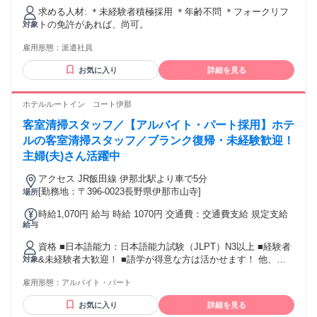
求める人材: ＊未経験者積極採用 ＊年齢不問 ＊フォークリフ
トの免許があれば、尚可。
対象
雇用形態：
派遣社員
お気に入り
詳細を見る
ホテルルートイン コート伊那
客室清掃スタッフ／【アルバイト・パート採用】ホテ
ルの客室清掃スタッフ／ブランク復帰・未経験歓迎！
主婦(夫)さん活躍中
アクセス JR飯田線 伊那北駅より車で5分
[勤務地：〒396-0023長野県伊那市山寺]
場所
時給1,070円 給与 時給 1070円 交通費：交通費支給 規定支給
給与
資格 ■日本語能力：日本語能力試験（JLPT）N3以上 ■経験者
&未経験者大歓迎！ ■語学が得意な方は活かせます！ 他、長
対象
期勤務歓迎、無資格歓迎、主婦(夫) 歓迎、ブランク歓迎、学
雇用形態：
アルバイト・パート
歴不問 英語・中国語話せる方歓迎、フリーター歓迎 スキルア
ップしたい方、学生歓迎、掛け持ち 副業・Wワーク歓迎、新
お気に入り
詳細を見る
卒・第二新卒歓迎 年齢の条件と理由：・65歳未満の方(定年の