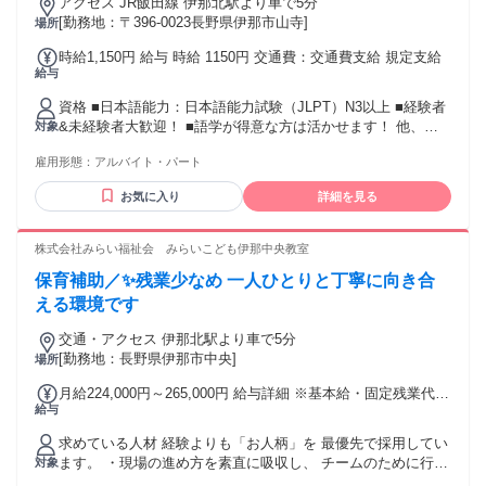
アクセス JR飯田線 伊那北駅より車で5分
[勤務地：〒396-0023長野県伊那市山寺]
場所
時給1,150円 給与 時給 1150円 交通費：交通費支給 規定支給
給与
資格 ■日本語能力：日本語能力試験（JLPT）N3以上 ■経験者
&未経験者大歓迎！ ■語学が得意な方は活かせます！ 他、長
対象
期勤務歓迎、無資格歓迎、主婦(夫) 歓迎、ブランク歓迎、学
雇用形態：
アルバイト・パート
歴不問 英語・中国語話せる方歓迎、フリーター歓迎 スキルア
ップしたい方、学生歓迎、掛け持ち 副業・Wワーク歓迎、新
お気に入り
詳細を見る
卒・第二新卒歓迎 年齢の条件と理由：・65歳未満の方(定年の
ため)
株式会社みらい福祉会 みらいこども伊那中央教室
保育補助／✨残業少なめ 一人ひとりと丁寧に向き合
える環境です
交通・アクセス 伊那北駅より車で5分
[勤務地：長野県伊那市中央]
場所
月給224,000円～265,000円 給与詳細 ※基本給・固定残業代の
給与
総額 基本給：月給 19万5385円 〜 23万1147円 固定残業代：
あり 1ヶ月あたり2万8615円 〜 3万3853円（固定残業時間：1
求めている人材 経験よりも「お人柄」を 最優先で採用してい
ヶ月あたり20時間） 固定残業時間を超えた勤務時間について
ます。 ・現場の進め方を素直に吸収し、 チームのために行動
対象
は別途残業代を支給する 【一律手当】 全員に一律で支払われ
できる方。 ・周囲と「報・連・相」を大切にしながら、 密な