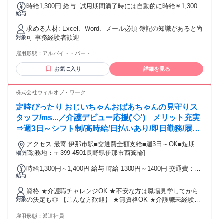
時給1,300円 給与: 試用期間満了時には自動的に時給￥1,300に
給与
なります
求める人材: Excel、Word、メール必須 簿記の知識があると尚
可 事務経験者歓迎
対象
雇用形態：
アルバイト・パート
お気に入り
詳細を見る
株式会社ウィルオブ・ワーク
定時ぴったり おじいちゃんおばあちゃんの見守りス
タッフ/ms...／介護デビュー応援('◇')ゞメリット充実
⇒週3日～シフト制/高時給/日払いあり/即日勤務/履歴
書不要
アクセス 最寄:伊那市駅■交通費全額支給■週3日～OK■短期
OK■履歴書不要
[勤務地：〒399-4501長野県伊那市西箕輪]
場所
時給1,300円～1,400円 給与 時給 1300円～1400円 交通費：通
給与
勤交通費全額支給 ★交通費全額支給(ガソリン代も支給！)
資格 ★介護職チャレンジOK ★不安な方は職場見学してから
の決定も◎ 【こんな方歓迎】 ★無資格OK ★介護職未経験者
対象
★派遣で働くのが初めての方 ★正社員を目指して働きたい方
雇用形態：
派遣社員
★お仕事ブランクのある方 【こんな方が活躍してます】 ★家