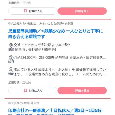
る通勤・皆勤・家族手当金額：あり 全員に一律で支払われる
雇用形態：
正社員
コミュニケーションが取れる方。 【応募条件】 ＜必須条件＞
その他手当金額：なし ・通勤手当 実費支給 （月上限14,000
・特にありません <歓迎条件> ・障がい事業未経験OK ・療育
円） ・昇給あり ・賞与あり
お気に入り
詳細を見る
に興味のある方 ・ブランクから復帰を目指している方 ・主
婦・主夫・子育て中の方も多数活躍中
株式会社みらい福祉会 みらいこども伊那中央教室
児童指導員補助／✨残業少なめ 一人ひとりと丁寧に
向き合える環境です
交通・アクセス 伊那北駅より車で5分
[勤務地：長野県伊那市中央]
場所
月給224,000円～265,000円 給与詳細 ※基本給・固定残業代の
給与
総額 基本給：月給 19万5385円 〜 23万1147円 固定残業代：
あり 1ヶ月あたり2万8615円 〜 3万3853円（固定残業時間：1
求めている人材 経験よりも「お人柄」を 最優先で採用してい
ヶ月あたり20時間） 固定残業時間を超えた勤務時間について
ます。 ・現場の進め方を素直に吸収し、 チームのために行動
対象
は別途残業代を支給する 【一律手当】 全員に一律で支払われ
できる方。 ・周囲と「報・連・相」を大切にしながら、 密な
る通勤・皆勤・家族手当金額：あり 全員に一律で支払われる
雇用形態：
正社員
コミュニケーションが取れる方。 【応募条件】 ＜必須条件＞
その他手当金額：なし ・通勤手当 実費支給 （月上限14,000
・特にありません <歓迎条件> ・障がい事業未経験OK ・療育
円） ・昇給あり ・賞与あり
お気に入り
詳細を見る
に興味のある方 ・ブランクから復帰を目指している方 ・子育
て中の方も多数活躍中 ・出身業界はさまざま！ 販売・サービ
ス業・飲食・営業経験者など、 他の業界で活躍されていた方
株式会社小松総合印刷所
も 多く入社しています！ ★働きながら資格が取れる★ 弊社
印刷会社の一般事務／土日祝休み／週3日〜1日5時
は資格取得のバックアップサポートが 豊富です。 実務経験を