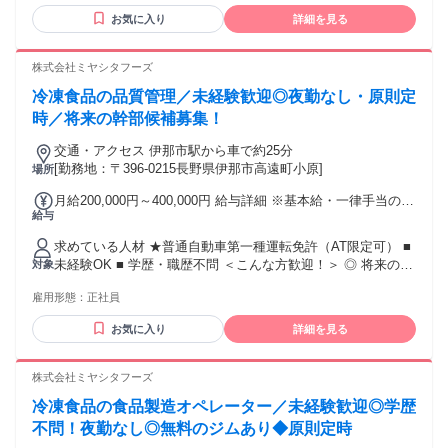
お気に入り
詳細を見る
株式会社ミヤシタフーズ
冷凍食品の品質管理／未経験歓迎◎夜勤なし・原則定
時／将来の幹部候補募集！
交通・アクセス 伊那市駅から車で約25分
[勤務地：〒396-0215長野県伊那市高遠町小原]
場所
月給200,000円～400,000円 給与詳細 ※基本給・一律手当の総
給与
額 基本給：月給 17万2800円 〜 30万円 固定残業代：なし
【一律手当】 全員に一律で支払われる通勤・皆勤・家族手当
求めている人材 ★普通自動車第一種運転免許（AT限定可） ■
金額：なし 全員に一律で支払われるその他手当金額：あり 1
未経験OK ■ 学歴・職歴不問 ＜こんな方歓迎！＞ ◎ 将来のキ
対象
ヶ月あたり2万7200円 〜 10万円 ・昇給あり ・賞与あり／賞
ャリアを見据えて、腰を据えて働きたい方 ◎ チームワークや
与年2回 ・その他当あり
雇用形態：
正社員
コミュニケーションを大切にできる方 ◎ 注意深く、コツコツ
と業務に取り組むことが得意な方 ◎ 長野県で安定して長く活
お気に入り
詳細を見る
躍したい方 全くの異業界から入社してきた 先輩たちが活躍し
ている職場です！
株式会社ミヤシタフーズ
冷凍食品の食品製造オペレーター／未経験歓迎◎学歴
不問！夜勤なし◎無料のジムあり◆原則定時