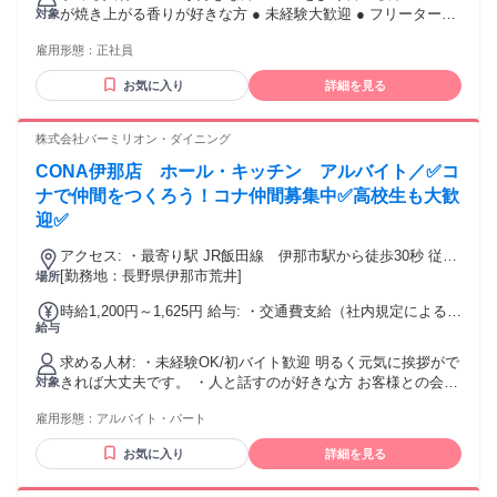
が焼き上がる香りが好きな方 ● 未経験大歓迎 ● フリーター歓
対象
迎 ● ブランクをお持ちの方歓迎 ● 主婦（夫）活躍中 ● 子育て
雇用形態：
正社員
中の方活躍中 ● 腰を据えて働きたい方 ● 安定した企業を希望
する方
お気に入り
詳細を見る
株式会社バーミリオン・ダイニング
CONA伊那店 ホール・キッチン アルバイト／✅コ
ナで仲間をつくろう！コナ仲間募集中✅高校生も大歓
迎✅
アクセス: ・最寄り駅 JR飯田線 伊那市駅から徒歩30秒 従業
員駐車場あり
[勤務地：長野県伊那市荒井]
場所
時給1,200円～1,625円 給与: ・交通費支給（社内規定による）
給与
・制服貸与 ・賄い補助あり ・昇給あり
求める人材: ・未経験OK/初バイト歓迎 明るく元気に挨拶がで
きれば大丈夫です。 ・人と話すのが好きな方 お客様との会話
対象
やチームワークを楽しめる方歓迎！ ・飲食や接客に興味があ
雇用形態：
アルバイト・パート
る方 料理が好き、ピザが好き、そんな方ならすぐに馴染めま
す。 ・笑顔で働ける方 難しいスキルよりも、前向きな姿勢を
お気に入り
詳細を見る
重視します。 ・シフトに協力できる方 学生、フリーターみん
な活躍中！