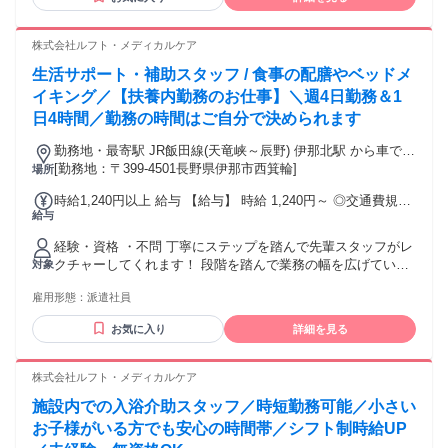
きに成長したい方 ●チームで協力しながら仕事を進めたい方 ●
最先端の機械に触れながらスキルアップしたい方 ●髪型・髪
色自由、ピアスOK
株式会社ルフト・メディカルケア
生活サポート・補助スタッフ / 食事の配膳やベッドメ
イキング／【扶養内勤務のお仕事】＼週4日勤務＆1
日4時間／勤務の時間はご自分で決められます
勤務地・最寄駅 JR飯田線(天竜峡～辰野) 伊那北駅 から車で10
分 伊那ICより車で8分 ※車通勤可能
[勤務地：〒399-4501長野県伊那市西箕輪]
場所
時給1,240円以上 給与 【給与】 時給 1,240円～ ◎交通費規定
給与
支給 ◎稼働分前払い制度あり(規定あり) ◇経験あり＆初任者
研修：時給1,320円 ◇介護福祉士資格あり ：時給1,360円
経験・資格 ・不問 丁寧にステップを踏んで先輩スタッフがレ
クチャーしてくれます！ 段階を踏んで業務の幅を広げていく
対象
ことができるため、 安心感を持って業務に慣れていくことが
雇用形態：
派遣社員
できますよ◎
お気に入り
詳細を見る
株式会社ルフト・メディカルケア
施設内での入浴介助スタッフ／時短勤務可能／小さい
お子様がいる方でも安心の時間帯／シフト制時給UP