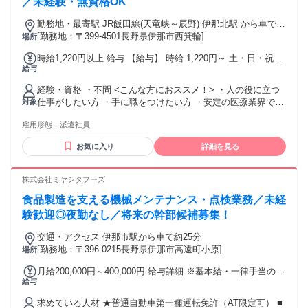
／未経験・無資格OK
勤務地・最寄駅 JR飯田線(天竜峡～辰野) 伊那北駅 から車で10
分 伊那ICより車で8分 ※車通勤可能
[勤務地：〒399-4501長野県伊那市西箕輪]
場所
時給1,220円以上 給与 【給与】 時給 1,220円～ 土・日・祝日
給与
勤務ありのシフト制でご勤務いただける方：時給1240円 ◎交
通費規定支給 ◎稼働分前払い制度あり(規定あり)
経験・資格 ・不問 <こんな方におススメ！> ・人の役に立つ
仕事がしたい方 ・手に職をつけたい方 ・安定の医療業界で働
対象
きたい方
雇用形態：
派遣社員
お気に入り
詳細を見る
株式会社ミヤシタフーズ
食品製造を支える機械メンテナンス・点検業務／未経
験歓迎◎夜勤なし／将来の幹部候補募集！
交通・アクセス 伊那市駅から車で約25分
[勤務地：〒396-0215長野県伊那市高遠町小原]
場所
月給200,000円～400,000円 給与詳細 ※基本給・一律手当の総
給与
額 基本給：月給 17万2800円 〜 30万円 固定残業代：なし
【一律手当】 全員に一律で支払われる通勤・皆勤・家族手当
求めている人材 ★普通自動車第一種運転免許（AT限定可） ■