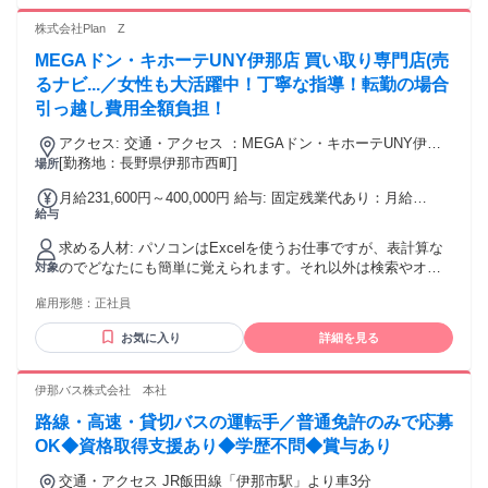
の利用経験（楽楽精算、バクラク 等） ・月次決算の経験 ・
チームで業務に取り組むのが好きな方 【用意が必要な環境】
株式会社Plan Z
（ご契約後の準備・設定でも可） ・自身のみが使用するパソ
MEGAドン・キホーテUNY伊那店 買い取り専門店(売
コン （※１）（※２）（※３） ・インターネット環境：速
度10Mbps以上 （※４） ・有料のセキュリティソフト ＜注
るナビ...／女性も大活躍中！丁寧な指導！転勤の場合
意事項＞ ※１：原則製造から３年以内のパソコン機器をご使
引っ越し費用全額負担！
用ください。製造から8年以上経過している機器は不可です。
※２：WindowsOSをご使用される場合は、Microsoft社のサポ
アクセス: 交通・アクセス ：MEGAドン・キホーテUNY伊那
ート対象内のOSをご使用ください。（Windows11以上） ※
店／車通勤OK！。
[勤務地：長野県伊那市西町]
場所
３：一部WindowsOS指定の案件がございます。WindowsOS
月給231,600円～400,000円 給与: 固定残業代あり：月給
以外をご使用される際はご留意ください。 ※４：業務に使用
給与
￥231,600 〜 ￥400,000は1か月当たりの固定残業代
する基本的なWebサイトにアクセスが難しい国に在住の方は
￥31,600〜￥50,000（20時間相当分）を含む。20時間を超え
選考対象外となる可能性がございます。
求める人材: パソコンはExcelを使うお仕事ですが、表計算な
る残業代は追加で支給する。 月給23万以上＋インセンティブ
のでどなたにも簡単に覚えられます。それ以外は検索やオー
対象
(条件あり)
クションにパソコンを使用します。パソコンが苦手な方にも
雇用形態：
正社員
指導いたします。
お気に入り
詳細を見る
伊那バス株式会社 本社
路線・高速・貸切バスの運転手／普通免許のみで応募
OK◆資格取得支援あり◆学歴不問◆賞与あり
交通・アクセス JR飯田線「伊那市駅」より車3分