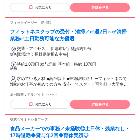
お気に入り
詳細を見る
フィットイージー 伊那店
フィットネスクラブの受付・清掃／✅週2日～✅清掃
業務✅土日勤務可能な方優遇
交通・アクセス 「伊那市駅」徒歩約19分
[勤務地：長野県伊那市中央]
場所
時給1,070円 給与詳細 基本給：時給 1070円
給与
求めている人材 ■高卒以上 ■未経験歓迎！ ➡フィットネスで
のお仕事が初めての方も 安心してスタート可能◎ ⭐大学生、
対象
主婦(夫)、フリーター歓迎！ ⭐20代・30代が活躍中！ ＜こん
雇用形態：
アルバイト・パート
な方を歓迎します＞ ・笑顔で元気よく接客できる⽅ ・掃除が
好き ・スポーツが好き ・トレーナーの仕事に興味がある
お気に入り
詳細を見る
株式会社ミヤシタフーズ
食品メーカーでの事務／未経験◎土日休・残業なし・
17時退勤◆賞与年2回◆育休実績◎