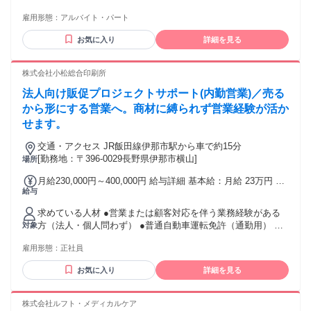
みながら高収入を得たい方！
雇用形態：
アルバイト・パート
お気に入り
詳細を見る
株式会社小松総合印刷所
法人向け販促プロジェクトサポート(内勤営業)／売る
から形にする営業へ。商材に縛られず営業経験が活か
せます。
交通・アクセス JR飯田線伊那市駅から車で約15分
[勤務地：〒396-0029長野県伊那市横山]
場所
月給230,000円～400,000円 給与詳細 基本給：月給 23万円 〜
給与
40万円 固定残業代：あり 【一律手当】 全員に一律で支払わ
れる通勤・皆勤・家族手当金額：なし 全員に一律で支払われ
求めている人材 ●営業または顧客対応を伴う業務経験がある
るその他手当金額：なし ※みなし残業代（総額23万円の場合
方（法人・個人問わず） ●普通自動車運転免許（通勤用） ＜
対象
は（月20時間分、30,000円分）(給与総額に応じて変わりま
このような方におすすめ＞ ・不動産・接客・カウンター営業
す)）を含みます。 ※超過分は追加で支給します。
雇用形態：
正社員
から、 成長できる“次のキャリア”に挑戦したい方 ・ルーティ
ンではなく成果が目に見える仕事がしたい方 ・プライベート
お気に入り
詳細を見る
も大切にしたい方 ・PC操作や説明・提案の経験を活かしたい
方
株式会社ルフト・メディカルケア