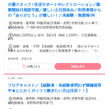
介護スタッフ / 生活サポートやレクリエーション／勤
務開始日相談可能／嬉しい土日祝休み／利用者様から
の『ありがとう』が嬉しい！／未経験・無資格OK
勤務地・最寄駅 JR飯田線(天竜峡～辰野) 伊那北駅 から車で10
分 伊那ICより車で8分 ※車通勤可能
[勤務地：〒399-4501長野県伊那市西箕輪]
場所
時給1,220円以上 給与 【給与】 時給 1,220円～ ◎交通費規定
給与
支給 ◎稼働分前払い制度あり(規定あり) ◇経験あり＆初任者
研修：時給1,270円 ◇介護福祉士資格あり ：時給1,320円
経験・資格 ・不問 【未経験・無資格OK】 「誰かをサポート
するのが好き」 「未経験だけど医療業界で働きたい」 「ライ
対象
フスタイル合わせて働きたい」 という方にオススメです。
雇用形態：
派遣社員
お気に入り
詳細を見る
CLUB ASLI
フロアキャスト／【経験者・未経験者問わず積極採用
中★とにかくガッツリ稼ぎたい方は注目！！】
勤務地・最寄駅 JR飯田線(天竜峡～辰野) 伊那市駅 徒歩5分 JR
飯田線(天竜峡～辰野) 伊那北駅 徒歩5分 ■松本・諏訪・飯田・
[勤務地：長野県伊那市坂下]
場所
木曽の各地を安全安心の送迎あります ■遠方からの通勤が大