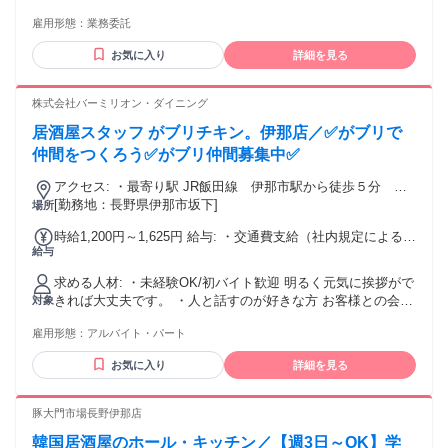
込み優遇 ・貸出し（レンタル制度もあり） ※貸し出せる車両
雇用形態：
業務委託
は台数に限りがあります。また、リ－ス会社のご紹介もいた
します。 -----【歓迎】----- - 未経験者、経験者とも歓迎 - 年齢
お気に入り
詳細を見る
不問(20代・30代・40代・50代活躍中) - 学歴不問・経験不問
(中卒・高卒OK) - ブランクOK - 長期勤務できる方大歓迎 - 将
来的に独立を考えている方も歓迎 - 高収入、高月給を実現し
株式会社バーミリオン・ダイニング
たい方 -----【こんな方には向いてます】----- - 車を運転するの
居酒屋スタッフ がブリチキン。伊那店／✅がブリで
が好き！ドライブが好き！ - 素直で前向きに取り組める方 - 笑
顔でコミュニケーションが取れる方 - 黙々と1人で作業するこ
仲間をつくろう✅がブリ仲間募集中✅
とが好き - 自分のペースで自由に働きたい - 未経験/第2新卒/
アクセス: ・最寄り駅 JR飯田線 伊那市駅から徒歩５分 伊
社会人デビューさん - 手取り30万円以上稼ぎたい! - ゆくゆく
[勤務地：長野県伊那市坂下]
那北駅から徒歩７分 無料駐車あり
場所
は年収1,000万円を目指したい方 - 会社員じゃなく自由な働き
方をしたい！ - 将来の独立資金のためにお金を貯めたい! ・以
時給1,200円～1,625円 給与: ・交通費支給（社内規定による）
下のご経験をお持ちの方もお待ちしております! トラックドラ
給与
・制服貸与 ・賄い補助あり ・昇給あり
イバー / 軽貨物ドライバー / 配送ドライバー / 運送・物流 / 個
人事業主 / 営業 / 倉庫作業 / 派遣 / などでお仕事お探しの方、
求める人材: ・未経験OK/初バイト歓迎 明るく元気に挨拶がで
もしくは経験者。 ・フリーターの方のご応募もお待ちしてお
きれば大丈夫です。 ・人と話すのが好きな方 お客様との会話
対象
ります! ・ハローワークでお仕事をお探しの方も歓迎!
やチームワークを楽しめる方大歓迎！ ・飲食や接客に興味が
雇用形態：
アルバイト・パート
ある方 料理が好き・からあげが好き・そんな方ならすぐに馴
染めます。 ・笑顔で働ける方 難しいスキルよりも、前向きな
お気に入り
詳細を見る
姿勢を重視します。 ・シフトに協力できる方 学生・フリータ
ーみんな活躍中！
豚大門市場長野伊那店
韓国居酒屋のホール・キッチン／【週3日～OK】学