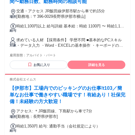
積みながら資格取得が可能◎ ✨実務経験による取得可能資格
間〜勤務日数、勤務時間の相談可能
例✨ 2年：児童指導員任用資格 3年以上：サービス提供責任者
交通・アクセス JR飯田線伊那市駅から車で約15分
5年以上：児童発達支援管理責任者、 サービス管理責任者
[勤務地：〒396-0029長野県伊那市横山]
場所
時給1,100円以上 給与詳細 基本給：時給 1100円 〜 時給1,100
給与
円～（経験、能力により）
求めている人材 【採用条件】 学歴不問 ■基本的なPCスキル
・データ入力 ・Word・EXCELの基本操作 ・キーボードの操
対象
作入力（1分間でのタイピングスピード150〜200文字以上）
雇用形態：
アルバイト・パート
＜歓迎条件＞ ■事務職の経験 ■経理の経験
お気に入り
詳細を見る
株式会社エイムス
【伊那市】工場内でのピッキングのお仕事!t103／簡
単なお仕事で働きやすい職場です！有給あり！社保完
備！未経験の方大歓迎！
アクセス: ＊JR飯田線、下島駅から車で7分
[勤務地：長野県伊那市]
場所
時給1,350円 給与: 通勤手当（会社規定により）
給与