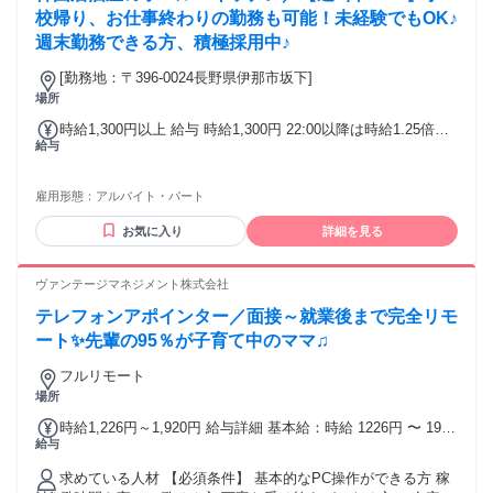
校帰り、お仕事終わりの勤務も可能！未経験でもOK♪
週末勤務できる方、積極採用中♪
[勤務地：〒396-0024長野県伊那市坂下]
場所
時給1,300円以上 給与 時給1,300円 22:00以降は時給1.25倍に
給与
なります。 ※能力に応じて変動有
雇用形態：
アルバイト・パート
お気に入り
詳細を見る
ヴァンテージマネジメント株式会社
テレフォンアポインター／面接～就業後まで完全リモ
ート✨先輩の95％が子育て中のママ♫
フルリモート
場所
時給1,226円～1,920円 給与詳細 基本給：時給 1226円 〜 1920
給与
円 ✨明確な昇給制度あり 累計稼働時間で全員一律に昇給！ ✨
アポイントインセンティブあり 1件あたり500～2200円を支
求めている人材 【必須条件】 基本的なPC操作ができる方 稼
給！ インセンティブを含めると 1時間あたり平均1300円を