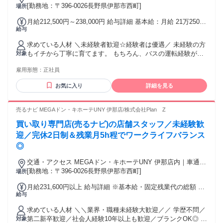
[勤務地：〒396-0026長野県伊那市西町]
場所
月給212,500円～238,000円 給与詳細 基本給：月給 21万2500
給与
円 〜 23万8000円 固定残業代：なし 【一律手当】 全員に一律
で支払われる通勤・皆勤・家族手当金額：なし 全員に一律で
求めている人材 ＼未経験者歓迎☆経験者は優遇／ 未経験の方
支払われるその他手当金額：なし ※経験・能力等を考慮の
もイチから丁寧に育てます。 もちろん、バスの運転経験があ
対象
上、決定します。 【昇給】 年1回（4月） 前年度実績平均
る方は歓迎！ 即戦力として優遇いたします。 >>費用会社負担
10,600円 【賞与】 年2回（8月、12月） 前年度実績平均3.2ヶ
雇用形態：
正社員
で免許取得！ - バスの運転に必要な大型二種免許は 費用会社
月分 【手当】 ■通勤手当 ■時間外手当 ■家族手当 ■資格手当
負担で入社後に取得可能。 また、すでに免許をお持ちの方に
（入社時に10万円） └大型二種免許をお持ちの方対象 ■住宅
お気に入り
詳細を見る
は 本採用時に10万円の資格手当を支給します。 ✅学歴不問 ✅
補助手当（計50万円） ・遠方にお住い＆引越しが必要な方 ・
経験者歓迎 ✅第二新卒歓迎 ✅業界未経験歓迎 【必須条件】 ■
長野県内にお住いの方も対象 ・会社規定あり ■高速バス、貸
普通自動車免許（AT限定可）を 取得して1年以上経過してい
売るナビ MEGAドン・キホーテUNY 伊那店/株式会社Plan Z
切バス乗務手当
る方 ■常に安全運転を心掛けられる方 【こんな方にピッタ
買い取り専門店(売るナビ)の店舗スタッフ／未経験歓
リ】 ■車の運転が好きな方／得意な方 ■運転技術をさらに高め
たい方 ■新しいことにチャレンジしたい方 ■人とのコミュニケ
迎／完休2日制＆残業月5h程でワークライフバランス
ーションが好きな方 ■地域社会に貢献したい方 …など 年齢の
◎
条件と理由：あり（例外事由1号・65歳未満（定年のため））
交通・アクセス MEGAドン・キホーテUNY 伊那店内｜車通勤
OK
[勤務地：〒396-0026長野県伊那市西町]
場所
月給231,600円以上 給与詳細 ※基本給・固定残業代の総額 基
給与
本給：月給 20万円 〜 固定残業代：あり 1ヶ月あたり3万1600
円 〜（固定残業時間：1ヶ月あたり20時間） 固定残業時間を
求めている人材 ＼＼業界・職種未経験大歓迎／／ 学歴不問／
超えた勤務時間については別途残業代を支給する 【一律手
第二新卒歓迎／社会人経験10年以上も歓迎／ブランクOK◎ ▼
対象
当】 全員に一律で支払われる通勤・皆勤・家族手当金額：な