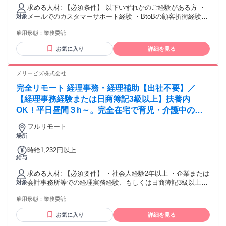
委託費は更新させていただきます。 ＜実績例＞ ①参画時 月
選考対象外となる可能性がございます。
求める人材: 【必須条件】 以下いずれかのご経験がある方 ・
額24万円（税込）→参画3か月後 月額27万円（税込）→参画4
メールでのカスタマーサポート経験 ・BtoBの顧客折衝経験
対象
か月後 月額28万円（税込）→参画6か月後 月額32万円（税
【歓迎条件】 ・メール配信システムや決済システム等のWeb
込） ②参画時 月額24万円（税込）→参画4か月後 月額27万円
雇用形態：
業務委託
サービス使用経験 ・プログラミング、テスト、技術系サポー
（税込）→参画5か月後 月額28万円（税込）→参画8カ月後 月
トの経験 【求める人物像】 ・自己成長意欲が高く新しい技術
額30万円（税込） ※現在は月額27万円（税込）スタートにな
お気に入り
詳細を見る
にチャレンジしたい方 ・お客様の成功に情熱を持つ方 ・PC
っております 現在急成長中であり、参画いただいたほぼすべ
操作やデジタルツールに慣れている方、また新しいツールの
ての方が随時更新しております。
習得に抵抗がない方 ・フリーランスやリモートワーク経験が
メリービズ株式会社
あり、自己管理に自信がある方 ・チームと円滑なコミュニケ
完全リモート 経理事務・経理補助【出社不要】／
ーションをとりながら協力できる方 ・責任感があり、納期を
守る姿勢を大切にしている方 ・オンラインビジネスの知識を
【経理事務経験または日商簿記3級以上】扶養内
深め、将来的に専門性を活かしたキャリアを築きたい方 この
OK！平日昼間３h～。完全在宅で育児・介護中の方
仕事では、あなたの成長意欲と情熱を存分に活かしながら、
も大歓迎♪
キャリアにおいて重要なスキルと専門性を獲得することが可
フルリモート
能です。 私たちと共に、あなたのキャリアを次のレベルへと
場所
進めていきましょう！
時給1,232円以上
給与
求める人材: 【必須要件】 ・社会人経験2年以上 ・企業または
会計事務所等での経理実務経験、もしくは日商簿記3級以上の
対象
資格保有 ・メール、クラウドストレージ等のツールを利用で
雇用形態：
業務委託
きる方、未経験であっても抵抗がなく自ら習得することがで
きる方 【歓迎要件】 ・会計ソフトの利用経験 （freee会計 /
お気に入り
詳細を見る
MF(マネーフォワード)クラウド 等） ・ワークフローシステム