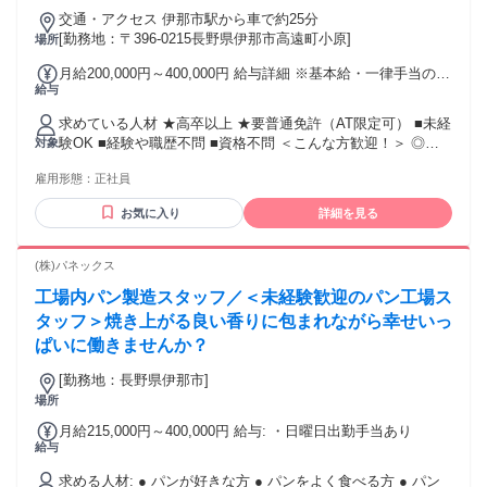
交通・アクセス 伊那市駅から車で約25分
[勤務地：〒396-0215長野県伊那市高遠町小原]
場所
月給200,000円～400,000円 給与詳細 ※基本給・一律手当の総
給与
額 基本給：月給 17万2800円 〜 30万円 固定残業代：なし
【一律手当】 全員に一律で支払われる通勤・皆勤・家族手当
求めている人材 ★高卒以上 ★要普通免許（AT限定可） ■未経
金額：なし 全員に一律で支払われるその他手当金額：あり 1
験OK ■経験や職歴不問 ■資格不問 ＜こんな方歓迎！＞ ◎チ
対象
ヶ月あたり2万7200円 〜 10万円 ・昇給あり ・賞与あり／賞
ームワークを大切にして働ける方 ◎注意深く作業を進められ
与年2回 ・その他当あり
雇用形態：
正社員
る方 ◎地元で腰を据えて働きたい方
お気に入り
詳細を見る
(株)パネックス
工場内パン製造スタッフ／＜未経験歓迎のパン工場ス
タッフ＞焼き上がる良い香りに包まれながら幸せいっ
ぱいに働きませんか？
[勤務地：長野県伊那市]
場所
月給215,000円～400,000円 給与: ・日曜日出勤手当あり
給与
求める人材: ● パンが好きな方 ● パンをよく食べる方 ● パン