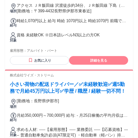
とのWワークは大歓迎です！ （※対象者様からの急な連絡や
アクセス ＪＲ飯田線 沢渡徒歩約34分、ＪＲ飯田線 下島（飯
弊社との業務連絡に対し、平日の昼間にも一定のやり取りが
田線）徒歩約35分
[勤務地：〒399-4432長野県伊那市東春近]
場所
可能な方、かつご自身で引き受けた業務を滞りなく遂行でき
時給1,070円以上 給与 時給 1070円以上 時給1070円 前職での
る方に限らせていただきます。） 【 こんな方にピッタリの求
給与
経験技能により時給に加算あり 交通費：交通費支給
人です！】 ・別のパートやフリーランスのお仕事と「Wワー
ク」したい方 ・夕方17時以降や土日の「スキマ時間」を収入
資格 未経験OK ※日本語レベルN3以上の方OK
に変えたい方 ・対象者様と誠実に向き合い、責任感を持って
対象
サポートを楽しめる方 ・資格はあるけれど実務経験がない、
またはブランクがある方（手厚い導入サポートがあるので安
雇用形態：
アルバイト・パート
心です！） ・「家事や育児の合間」を活用して、家庭と無理
なく両立したい方 《 働き方のイメージ（Wワークの稼働
お気に入り
詳細を見る
例）》 「午前中は他のお仕事、夜19時から自宅で面談」な
ど、ご自身の都合に合わせて自由にスケジュールを組めま
株式会社ワイズ・ストリーム
す。 （※面談業務＋ご自身の好きなタイミングで行う事務作
業を合わせて、ご自身のペースで月20件程度(初回面談件数※
小さい荷物の配送ドライバー／✅未経験歓迎✅週5勤
継続支援は含まない)を目安として、業務をお引き受けいただ
務で月給45万円以上可✅学歴 / 職歴 / 経験一切不問！
ける方を想定しております） 《 デビューまでの安心ステップ
》 契約締結から面談デビューまでは約2ヶ月間。事前のオンラ
[勤務地：長野県伊那市]
イン業務説明（システム利用のオリエンテーション・理解度
場所
チェックあり）など、弊社独自の丁寧な導入準備期間を設け
月給350,000円～700,000円 給与: - 月25日稼働の平均月収は
ています。「いきなり一人でスタート」ということは絶対に
給与
50〜60万円 - 繁忙期は月収100万円以上も十分可能です!
ありませんので、未経験の方も安心して飛び込んできてくだ
さいね！
求める人材: -----【雇用形態】----- 業務委託 -----【応募資格】---
-- 普通自動車免許必須(AT限定可) ・軽自動車（軽バン）持ち
対象