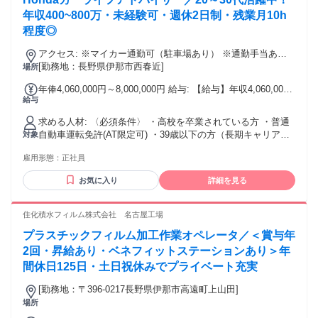
るお仕事です。 生徒がモチベーション高く 勉強に取り組める
ように あなたらしい方法でサポートしてください。
年収400~800万・未経験可・週休2日制・残業月10h
――――――――――――― こんな方に向いています
程度◎
――――――――――――― ◎子どもたちの成長を支える仕
事がしたい方 ◎生徒や保護者との コミュニケーションを大切
アクセス: ※マイカー通勤可（駐車場あり） ※通勤手当あり
にしたい方 ◎将来的に教室運営や教室長も目指したい方 年齢
（上限30,000円迄）
[勤務地：長野県伊那市西春近]
場所
の条件と理由：あり（例外事由3号のイ・39歳以下（長期勤続
年俸4,060,000円～8,000,000円 給与: 【給与】年収4,060,000
によるキャリア形成のため））
給与
～8,000,000円 （経験や能力を考慮の上、当社規定により決定
します。） ・試用期間3～6ヶ月（同条件） ・昇給年1回：令
求める人材: 〈必須条件〉 ・高校を卒業されている方 ・普通
和4年11月実績 1,200円～2,400円 ・賞与年2回：前年実績 3ヶ
自動車運転免許(AT限定可) ・39歳以下の方（長期キャリア形
対象
月（6月、12月） ・販売奨励給（30,000円～上限なし） 新車
成のため。例外事由3号のイ） ＊経験不問 ＊資格不問 ＊既
販売、中古車販売、手数料収入の実績に応じて支給 ・住宅手
雇用形態：
正社員
卒、新卒、第二新卒OK ＊U・Iターン歓迎 【こんな方におす
当：世帯主の場合（持ち家、借家）10,000円 ・家族手当：扶
すめ】 ・車業界未経験者 ・営業未経験者 ・車が好きな方 ・
養家族 配偶者6,000円 お子様4,000円
お気に入り
詳細を見る
カーディーラーでの勤務経験がある方 ・安定した企業で長く
活躍したい方 ・ワークライフバランスを重視される方 ・長野
県で働きたい方 ・転職を考えている方 ハローワークでお仕事
住化積水フィルム株式会社 名古屋工場
探し中の方もぜひご応募ください！
プラスチックフィルム加工作業オペレータ／＜賞与年
2回・昇給あり・ベネフィットステーションあり＞年
間休日125日・土日祝休みでプライベート充実
[勤務地：〒396-0217長野県伊那市高遠町上山田]
場所