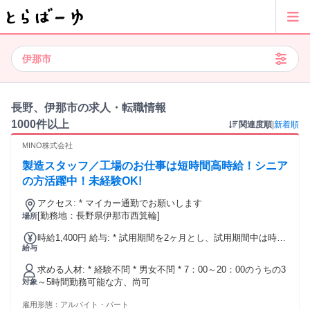
伊那市
長野、伊那市の求人・転職情報
1000件以上
関連度順
|
新着順
MINO株式会社
製造スタッフ／工場のお仕事は短時間高時給！シニア
の方活躍中！未経験OK!
アクセス: * マイカー通勤でお願いします
[勤務地：長野県伊那市西箕輪]
場所
時給1,400円 給与: * 試用期間を2ヶ月とし、試用期間中は時給
給与
1,200円になります
求める人材: * 経験不問 * 男女不問 * 7：00～20：00のうちの3
～5時間勤務可能な方、尚可
対象
雇用形態：
アルバイト・パート