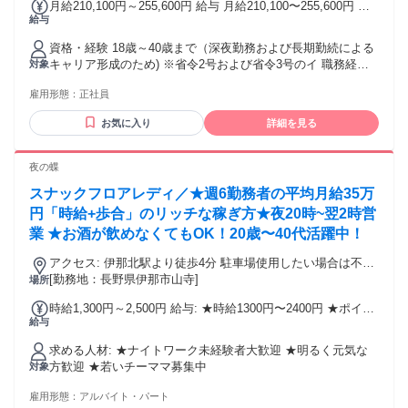
月給210,100円～255,600円 給与 月給210,100〜255,600円 ※
給与
年齢を考慮し給与決定します。 基本給189,000円～232,000円
＋地域住宅手当2,500円～5,000円/月 ＋交替固定手当3,600円/
資格・経験 18歳～40歳まで（深夜勤務および長期勤続による
月 ＋交替変動手当15,000円/月平均 ＜中途採用でもハンデな
キャリア形成のため) ※省令2号および省令3号のイ 職務経験
対象
し＞ 年齢を考慮して給与を決定します。 中途採用の方も安心
不問
してご応募ください。 ＜昇給あり、賞与は年2回＞ 頑張りは
雇用形態：
正社員
給与に還元しますよ。 長く働けば働くほど給与が上がるの
で、 モチベーションもバッチリ。 ＜手当＞ 夜勤時加算あり
お気に入り
詳細を見る
通勤費（ガソリン代等全額）
夜の蝶
スナックフロアレディ／★週6勤務者の平均月給35万
円「時給+歩合」のリッチな稼ぎ方★夜20時~翌2時営
業 ★お酒が飲めなくてもOK！20歳〜40代活躍中！
アクセス: 伊那北駅より徒歩4分 駐車場使用したい場合は不動
産屋さんから近場をお借り致します
[勤務地：長野県伊那市山寺]
場所
時給1,300円～2,500円 給与: ★時給1300円〜2400円 ★ポイン
給与
トバック 同伴3000円 指名1000円 ドリンク200円 ワインシャ
ンパン20% 1000円〜30000円 ★週6レギュラー勤務 日給平均
求める人材: ★ナイトワーク未経験者大歓迎 ★明るく元気な
14000円 月給平均35万円 8月給料44万いました ★金土勤務の
方歓迎 ★若いチーママ募集中
対象
み 平均9万円 お給料は月一手渡しになります
雇用形態：
アルバイト・パート