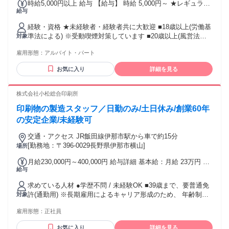
時給5,000円以上 給与 【給与】 時給 5,000円～ ★レギュラー
変な方、個人寮もご用意します
給与
勤務(週5日以上) ※キャバクラ業界の未経験者でも入店したそ
の日から稼げます ※キャバクラ業界では珍しい6ヶ月以上の超
経験・資格 ★未経験者・経験者共に大歓迎 ■18歳以上(労働基
長期入店保証時給です。 ※週2日からのお気軽な勤務形態も可
準法による) ※受動喫煙対策しています ■20歳以上(風営法・
対象
能です ＋α各種歩合手当(高額バック) ■同伴バック：１回につ
条例による) ※喫煙スペース(場所)での勤務が必須のため ■ナ
き最大10,000円 ■指名バック：１本につき最大3,000円 ■延長
雇用形態：
アルバイト・パート
イトワーク未経験の方、初心者さん大歓迎 ■30歳以上のキャ
バック：１延長ごと最大3,000円 ■ドリンクバック：最大500
ストさんも活躍中です ■お酒が全く飲めなくても安心して働
円 ■テキーラバック：最大1,200円 ■ボトルバック：最大45％
お気に入り
詳細を見る
けます ■車がない方でも通勤送迎があります ■学生さん、OL
■その他：各種手当あり ■入店お祝い金：今なら当店に入店を
さん、Ｗワークも大歓迎です ■一人で不安な方、お友達と一
お決めになられた特典として最大10万円＆お好きなドレスを
緒にご応募もOＫ ■週2日～、短期希望もOK ■ガールズバー、
株式会社小松総合印刷所
プレゼントしています ※当店規定による 【交通費】 ■自分で
ラウンジ経験者も大歓迎 ■経験者さんからの入店時給交渉も
来るキャストさんには交通費も支給します ※当店規定あり
印刷物の製造スタッフ／日勤のみ/土日休み/創業60年
大歓迎 ※経験者の方は、前店の時給を考慮します(給与明細を
お持ち下さい) ※お酒が飲めない方、会話が苦手な方、容姿に
の安定企業/未経験可
自信がない方､知り合いにバレたくないなど、スタッフが万全
交通・アクセス JR飯田線伊那市駅から車で約15分
の体制でサポートしますので安心して是非ご連絡ください
[勤務地：〒396-0029長野県伊那市横山]
場所
月給230,000円～400,000円 給与詳細 基本給：月給 23万円 〜
給与
40万円 固定残業代：あり 【一律手当】 全員に一律で支払わ
れる通勤・皆勤・家族手当金額：なし 全員に一律で支払われ
求めている人材 ●学歴不問 / 未経験OK ■39歳まで、要普通免
るその他手当金額：なし ※みなし残業代（総額23万円の場合
許(通勤用) ※長期雇用によるキャリア形成のため、 年齢制限
対象
は（月20時間分、30,000円分）(給与総額に応じて変わりま
を設けています。（例外事由3号のイ） ＜歓迎条件＞ ●未経験
す)）を含みます。 ※超過分は追加で支給します。
雇用形態：
正社員
者歓迎 ●第二新卒歓迎 ＜このような方におすすめ！＞ ●新し
いことにチャレンジしたい方 ●コツコツ作業が好きな方 ●前向
お気に入り
詳細を見る