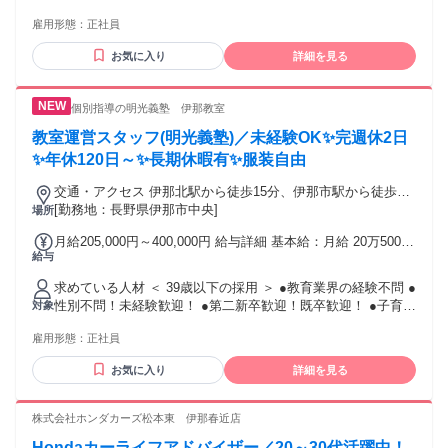
こんな方を歓迎します！ ……………………… □人に喜んでも
し 全員に一律で支払われるその他手当金額：なし
雇用形態：
正社員
らうことが好きな方 □人とのコミュニケーションが好きな方 □
腰を据えて長く働きたい方 【活かせる経験】 ■店長経験 ■接
お気に入り
詳細を見る
客・販売・営業などの経験 ※いずれも必須ではありません。
個別指導の明光義塾 伊那教室
教室運営スタッフ(明光義塾)／未経験OK✨完週休2日
✨年休120日～✨長期休暇有✨服装自由
交通・アクセス 伊那北駅から徒歩15分、伊那市駅から徒歩20
分、田畑駅から自転車で12分。
[勤務地：長野県伊那市中央]
場所
月給205,000円～400,000円 給与詳細 基本給：月給 20万5000
給与
円 〜 40万円 固定残業代：なし 【一律手当】 全員に一律で支
払われる通勤・皆勤・家族手当金額：なし 全員に一律で支払
求めている人材 ＜ 39歳以下の採用 ＞ ●教育業界の経験不問 ●
われるその他手当金額：なし ※経験や能力を考慮し決定いた
性別不問！未経験歓迎！ ●第二新卒歓迎！既卒歓迎！ ●子育て
対象
します
世代歓迎！ ＝＝＝＝＝＝＝＝＝＝＝＝＝ ＜ 歓迎要件 ＞ ●教
雇用形態：
正社員
育業界が未経験の方も歓迎 ●学歴不問、教育系の資格も不要
です ●教育に関わる仕事に興味がある方 ●人と接することが好
お気に入り
詳細を見る
きな方 ●相手の気持ちに寄り添える方 ●新しいことを前向きに
学べる方 （ Q.勉強ができないと難しい？ ） ￣Ｖ￣￣￣￣￣
￣￣￣￣￣￣￣￣ そんなことはありません！ 学歴や学力だけ
株式会社ホンダカーズ松本東 伊那春近店
ではなく、生徒や保護者との コミュニケーションも大切にな
Hondaカーライフアドバイザー／20～30代活躍中！