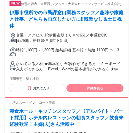
伊那市役所 市民課(シダックス大新東ヒューマンサービス株式会社)
伊那市役所での市民課窓口業務スタッフ／趣味や家庭
と仕事、どちらも両立したい方に‼残業なし＆土日祝
休
交通・アクセス JR伊那市駅より車で6分／車通勤OK
[勤務地：長野県伊那市下新田]
場所
時給1,100円～1,300円 給与詳細 基本給：時給 1100円 〜 1300
給与
円 ＜以下の方は給与優遇します！＞ ★市役所などで総合受付
業務の経験がある方 ★市民課業務の経験がある方
求めている人材 ★基本的なPC操作ができる方 ・キーボード
入力ができる方 ・Excel、Wordの基本操作ができる方 ★学歴
対象
不問 ★年齢不問 ★資格不問 ★市役所の窓口業務経験者歓迎
雇用形態：
契約社員
★マルチタスクを要領よくこなせる方歓迎 ★主婦(夫)応援 ★
フリーター応援 ★ブランクOK ＼こんな方にピッタリ！／ ✅
お気に入り
詳細を見る
地域社会に貢献できる仕事がしたい方 ✅誰かに喜んでもらえ
る仕事がしたい方 ✅自分の仕事が役に立ってると感じられる
仕事がしたい方
ホテルルートイン コート伊那
朝食ホール・キッチンスタッフ／【アルバイト・パー
ト採用】ホテル内レストランの朝食スタッフ／飲食未
経験歓迎！主婦(夫)さん活躍中