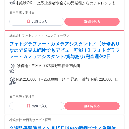
金額：なし 全員に一律で支払われるその他手当金額：あり 1
未経験OK！ 文系出身者や全くの異業種からのチャレンジも大
対象
ヶ月あたり2万7200円 〜 10万円 ・昇給あり ・賞与あり／賞
歓迎 ■ 学歴・職歴不問 ＜こんな方歓迎！＞ ◎ 人と話すこ
与年2回 ・その他当あり
雇用形態：
正社員
と、コミュニケーションを取るのが好きな方 ◎ 機械いじりや
DIYが好きな方 ◎ 将来のキャリアを見据えて、腰を据えて働
お気に入り
詳細を見る
きたい方 ◎ 長野県で安定して長く活躍したい方 ＜こんな方
は優遇します！＞ ・電気工事士の資格をお持ちの方 ・機械保
全技能士の資格をお持ちの方 ・フォークリフト技能講習修了
株式会社フォトスタ・トゥエンティーワン
者
フォトグラファー・カメラアシスタント／【研修あり
なので業界未経験でもデビュー可能！】フォトグラフ
ァー・カメラアシスタント/賞与あり/完全週休2日制/
伊那市
[勤務地：〒396-0026長野県伊那市西町]
場所
月給210,000円～250,000円 給与 昇給・賞与 月給 210,000円
給与
～ 250,000円 昇給・賞与あり 月給210000円～250000円
雇用形態：
正社員
お気に入り
詳細を見る
株式会社 全日警サービス長野
交通誘導警備員／＼月15日以内の勤務です／希望休