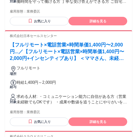
働時間を守って働ける方 丁寧な受け答えができる方 ご自宅に
対象
GET！ トップオペレーターだと 1時間あたり3000円近いです
PCと光回線がある方 （業務遂行上必須） ※週9時間以上の稼
♫ ✨また、経験・スキルに応じては SV（育成担当）への昇格
雇用形態：
業務委託
働を想定 【ひとつでも当てはまれば歓迎】 ✋電話発信（架
も可能です！
電）や テレアポの経験がある方 ✋BtoB営業の経験がある方 ✋
お気に入り
詳細を見る
明るくハキハキと会話ができる方 ༶ ༶ ༶ ༶ ༶ ༶ ༶ ༶ ༶ ༶ ༶ ༶ ༶
༶ ༶ ༶ ༶ ༶ ✅未経験者歓迎／未経験・初心者OK ✅フリーター
歓迎 ✅主婦・主夫歓迎 ✅副業・WワークOK ✅ブランクOK ✅
株式会社日本セールスセンター
経験者歓迎／経験者・有資格者歓迎 ✅年齢不問 ✅学歴不問 ✅
【フルリモート×電話営業×時間単価1,400円〜2,000
既卒歓迎／第二新卒歓迎 ✅転職回数不問 ✅フルリモート（完
全在宅） ✅在宅OK／住宅勤務（リモートワーク）OK ✨長期
円...／【フルリモート×電話営業×時間単価1,400円〜
歓迎 ✨職種変更なし ✨高定着率！働きやすさ抜群のお仕事！
2,000円+インセンティブあり】 ＜ママさん、未経験
⸜⸜ さらにこちらもPOINT ⸝⸝ ✱急募！即日勤務OK ✱大量募集
活躍中＞ 完全在宅の電話営業で家庭と仕事の両立を
／大型募集 ✱中途入社50％以上 ✱面接1回 ✱リモート面接Ok
フルリモート
実現
༶ ༶ ༶ ༶ ༶ ༶ ༶ ༶ ༶ ༶ ༶ ༶ ༶ ༶ ༶ ༶ ༶ ༶
場所
時給1,400円～2,000円
給与
求める人材: ・コミュニケーション能力に自信がある方（営業
未経験でもOKです） ・成果や数値を追うことにやりがいを感
対象
じる方 ・ハキハキ話せる方 ・主体性を持ってお仕事に取り組
雇用形態：
業務委託
める方 ・安定したネット環境をお持ちの方 ・
PC（Windows10以上／MacOS11以上）をお持ちの方 ・ヘッ
お気に入り
詳細を見る
ドセットをご用意いただける方 ・人と話すことに抵抗がない
方
株式会社クラウドクリニック