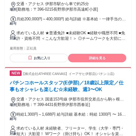
交通・アクセス 伊那市駅から車で約25分
[勤務地：〒396-0215長野県伊那市高遠町小原]
場所
月給200,000円～400,000円 給与詳細 ※基本給・一律手当の総
給与
額 基本給：月給 17万2800円 〜 30万円 固定残業代：なし
【一律手当】 全員に一律で支払われる通勤・皆勤・家族手当
求めている人材 ★普通免許 ■未経験OK ■経験や職歴不問 ■免
金額：なし 全員に一律で支払われるその他手当金額：あり 1
許・資格不問 ＜こんな方歓迎！＞ ◎チームワークを大切にし
対象
ヶ月あたり2万7200円 〜 10万円 ・昇給あり ・賞与あり／賞
て働ける方 ◎注意深く作業を進められる方 ◎地元で腰を据え
与年2回 ・その他当あり
雇用形態：
正社員
て働きたい方 ◎コツコツと取り組むことが得意な方 全くの異
業界から入社してきた 先輩たちが活躍している職場です！
お気に入り
詳細を見る
【株式会社ATHREE CANVAS】イーアサヒ伊那店(パチンコ店)
パチンコホールスタッフ(E伊那)／18歳以上限定／仕
事もオシャレも楽しむ☆未経験、週3〜OK
交通・アクセス 国道153号線 伊那市役所交差点から駒ヶ根方
面、ケーズデンキ伊那店様付近
[勤務地：〒399-4431長野県伊那市西春近]
場所
時給1,300円～1,688円 給与詳細 基本給：時給 1300円 〜 1688
給与
円
求めている人材 未経験者、フリーター、学生（大学・専門・
短大）大歓迎！ Wワーク（掛け持ち）OK！ オシャレを楽し
対象