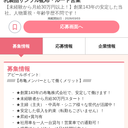
乳製品サンプル配布・ルート営業
【未経験から月給30万円以上！】創業143年の安定した当
社。人物重視・年齢学歴不問です！
掲載開始日：
2026/03/03
応募画面へ
募集情報
応募情報
企業情報
募集情報
アピールポイント:
///////【布亀メンバーとして働くメリット】///////
・ ★創業143年の布亀株式会社で、安定して働けます！
・ ★未経験者から月給30万円スタート！
・ ★主婦（主夫）・中高年・シニア様々な世代が活躍中！
・ ★安定した収入を約束（転勤もございません）！
・ ★昇給+賞与有
・ ★社用車を一人一台貸与！営業車での通勤可！