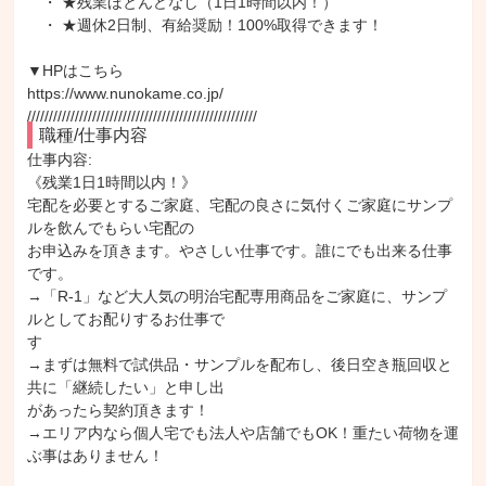
・ ★残業ほとんどなし（1日1時間以内！）
・ ★週休2日制、有給奨励！100%取得できます！
▼HPはこちら
https://www.nunokame.co.jp/
/////////////////////////////////////////////////////
職種/仕事内容
仕事内容: 

《残業1日1時間以内！》

宅配を必要とするご家庭、宅配の良さに気付くご家庭にサンプ
ルを飲んでもらい宅配の

お申込みを頂きます。やさしい仕事です。誰にでも出来る仕事
です。

→「R-1」など大人気の明治宅配専用商品をご家庭に、サンプ
ルとしてお配りするお仕事で

す

→まずは無料で試供品・サンプルを配布し、後日空き瓶回収と
共に「継続したい」と申し出

があったら契約頂きます！

→エリア内なら個人宅でも法人や店舗でもOK！重たい荷物を運
ぶ事はありません！
