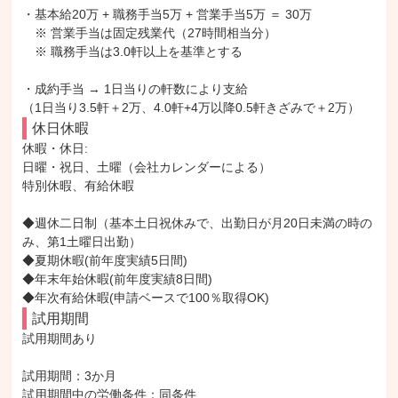
・基本給20万 + 職務手当5万 + 営業手当5万 ＝ 30万

　※ 営業手当は固定残業代（27時間相当分）

　※ 職務手当は3.0軒以上を基準とする

・成約手当 → 1日当りの軒数により支給

（1日当り3.5軒＋2万、4.0軒+4万以降0.5軒きざみで＋2万）
休日休暇
休暇・休日: 

日曜・祝日、土曜（会社カレンダーによる）

特別休暇、有給休暇

◆週休二日制（基本土日祝休みで、出勤日が月20日未満の時の
み、第1土曜日出勤）

◆夏期休暇(前年度実績5日間)

◆年末年始休暇(前年度実績8日間)

◆年次有給休暇(申請ベースで100％取得OK)
試用期間
試用期間あり

試用期間：3か月

試用期間中の労働条件：同条件