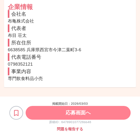
企業情報
会社名
布亀株式会社
代表者
布目 荘太
所在住所
6638585 兵庫県西宮市今津二葉町3-6
代表電話番号
0798352121
事業内容
専門飲食料品小売
掲載開始日：
2026/03/03
応募画面へ
原稿ID :
647890107726bb46
問題を報告する