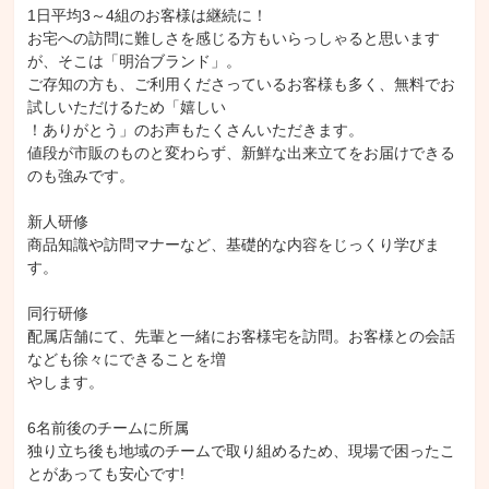
1日平均3～4組のお客様は継続に！

お宅への訪問に難しさを感じる方もいらっしゃると思います
が、そこは「明治ブランド」。

ご存知の方も、ご利用くださっているお客様も多く、無料でお
試しいただけるため「嬉しい

！ありがとう」のお声もたくさんいただきます。

値段が市販のものと変わらず、新鮮な出来立てをお届けできる
のも強みです。

新人研修

商品知識や訪問マナーなど、基礎的な内容をじっくり学びま
す。

同行研修

配属店舗にて、先輩と一緒にお客様宅を訪問。お客様との会話
なども徐々にできることを増

やします。

6名前後のチームに所属

独り立ち後も地域のチームで取り組めるため、現場で困ったこ
とがあっても安心です!
