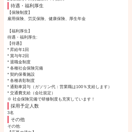
待遇・福利厚生
【保険制度】

雇用保険、労災保険、健康保険、厚生年金

【福利厚生】

待遇・福利厚生: 

【待遇】

* 昇給年1回

* 賞与年2回

* 退職金制度

* 各種社会保険完備

* 契約保養施設

* 各種表彰制度

* 通勤車貸与（ガソリン代：営業職は100％支給します）

* 交通費支給（会社規定）

※ 社会保険完備で研修制度も充実しています！
採用予定人数
3名
その他
その他: 
