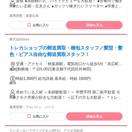
資格 ●未経験の方、バイトデビューも大歓迎！ ●扶養内で働き
たい主婦・主夫さん ●ガッツリ稼ぎたいフリーター ●学業と両
対象
立したい学生さん ●Wワーク・副業OK ●コツコツ作業が好き
雇用形態：
派遣社員
な方 ＜友達同士での応募大歓迎♪＞ ちょっとしたお小遣い稼
ぎにもピッタリのお仕事です！ 一般労働者派遣事業許可No：
お気に入り
詳細を見る
派13-305133 有料職業紹介事業許可No：13-ユ-305513
株式会社boxx
トレカショップの郵送買取・梱包スタッフ／髪型・髪
色・ピアス自由な郵送買取スタッフ！
交通・アクセス 「秋葉原駅」電気街口から徒歩5分「末広町
駅」1番出口から徒歩2分
[勤務地：〒101-0021東京都千代田区外神田]
場所
時給1,800円 給与詳細 基本給：時給 1800円
給与
求めている人材 ＜未経験歓迎！＞ 学歴不問 第二新卒歓迎 モ
クモク作業が好きな方歓迎！ ＜以下の方も大歓迎＞ ＊トレカ
対象
やカードゲームが好きなの方 ＊趣味を活かして働きたい方 ＊
雇用形態：
アルバイト・パート
アニメが好きな方 ＊細かい作業が好きな方 ＊倉庫や工場など
での勤務経験がある方
お気に入り
詳細を見る
ケンタッキーフライドチキン(KFC) アリオ北砂店