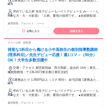
1業務あたり 1,950円以上（コマ 90分） 給与詳細 1業務あたり
給与
は、1コマあたりを意味します。 基本給：1業務あたり 1950円
〜(90分) 1コマ90分あたり 1950円～のスタート！ ＊半年ごと
求めている人材 先生デビューもバイトデビューも み～～～ん
に給与の見直しがあり がんばりに応じて給与UPします ≪先
な大・大・大歓迎♪ 「人柄」重視の採用です。 ●未経験歓迎 ●
対象
輩講師の例≫ 半年：40円UP→1年：60円UP→1年半：80円UP
バイトデビューの新大学1年生も歓迎 ●大学生活躍中 ●大学院
雇用形態：
アルバイト・パート
生活躍中 ●Wワークの20代社会人活躍中
お気に入り
詳細を見る
スクールIE 砂町校
得意な1科目から働ける小中高校生の個別指導塾講師
(理系科目)／先生デビュー応援！週1コマ～（90分）
OK！大学生多数活躍中
交通・アクセス 都営新宿線「西大島駅」徒歩約 14分｜東京メ
トロ東西線「南砂町駅」徒歩約 17分｜自転車通勤OK｜交通費
[勤務地：〒136-0073東京都江東区北砂]
場所
全額支給
1業務あたり 1,950円以上（コマ 90分） 給与詳細 1業務あたり
給与
は、1コマあたりを意味します。 基本給：1業務あたり 1950円
〜(90分) 1コマ90分あたり 1950円～のスタート！ ＊半年ごと
求めている人材 先生デビューもバイトデビューも み～～～ん
に給与の見直しがあり がんばりに応じて給与UPします ≪先
な大・大・大歓迎♪ 「人柄」重視の採用です。 ●未経験歓迎 ●
対象
輩講師の例≫ 半年：40円UP→1年：60円UP→1年半：80円UP
バイトデビューの新大学1年生も歓迎 ●大学生活躍中 ●大学院
雇用形態：
アルバイト・パート
生活躍中 ●Wワークの20代社会人活躍中