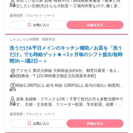
求めている人材 資格･経験不問！調理経験者優遇 ✨家事と両
今までの経験や能力を最大考慮！時給1350円以上のスタート
立したい主婦(夫)さんも大歓迎 ✨工場内作業なので､働く姿を
対象
も有りますので面接でご相談ください！
知り合いに見られずひっそりと働けますよ 【前職様々な方が
雇用形態：
アルバイト・パート
活躍中】 ホール、調理、洗い場、レストラン、居酒屋、カフ
ェ、コンビニ、レジ、スーパー、カラオケなど様々、未経験
お気に入り
詳細を見る
でも大丈夫です。 ・外国人採用について 日本語能力試験
N3（JLPT)以上の方
しゃぶしゃぶ木曽路 西新井店
洗うだけ&平日メインのキッチン補助／お皿を「洗う
だけ」でも時給ゲット★＜1ヶ月毎のシフト提出/短時
間3h～/週2日～＞
アクセス 東武大師線 大師前徒歩約6分、都営日暮里・舎人ラ
イナー 西新井大師西東口徒歩約11分、都営日暮里・舎人ライ
[勤務地：〒123-0845東京都足立区西新井本町]
場所
ナー 江北（東京都）東口徒歩約11分 大師前駅～徒歩5分
時給1,280円以上 給与 時給 1280円以上 給与の前払い制度利用
給与
可能(稼働分のみ/要確認) 時給1280円～ ※土日祝は1300円～
(高校生同額) 交通費：交通費支給 交通費規定支給(自転車通勤
資格 未経験・ブランクもOK！子育て世代の方も多数活躍中で
OK・バイク通勤OK)
す。 主婦・主夫歓迎、フリーター歓迎、学生歓迎、副業・W
対象
ワークOK！ ★日本語コミュニケーション堪能な方 (専門用語
雇用形態：
アルバイト・パート
によるやり取りがあり、スピーディな対応が求められるため)
▼向いてます▼ ・心機一転、スタートしたい方 ・体を動かす
お気に入り
詳細を見る
ことが好きな方 ・笑顔の対応できる方 ・コツコツ作業が好き
な方 ・料理が好きな方 ・スキマ時間で働きたい方 ▼歓迎 ・