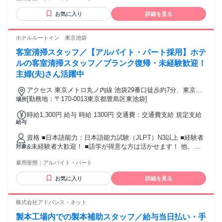
も大歓迎！
お気に入り
詳細を見る
ホテルルートイン 東京池袋
客室清掃スタッフ／【アルバイト・パート採用】ホテ
ルの客室清掃スタッフ／ブランク復帰・未経験歓迎！
主婦(夫)さん活躍中
アクセス 東京メトロ丸ノ内線 池袋29番口徒歩約7分、東京メ
トロ副都心線 池袋29番口徒歩約7分、東京メトロ有楽町線 東
[勤務地：〒170-0013東京都豊島区東池袋]
場所
池袋2番口徒歩約7分
時給1,300円 給与 時給 1300円 交通費：交通費支給 規定支給
給与
資格 ■日本語能力：日本語能力試験（JLPT）N3以上 ■経験者
&未経験者大歓迎！ ■語学が得意な方は活かせます！ 他、長
対象
期勤務歓迎、無資格歓迎、主婦(夫) 歓迎、ブランク歓迎、学
雇用形態：
アルバイト・パート
歴不問 英語・中国語話せる方歓迎、フリーター歓迎 スキルア
ップしたい方、学生歓迎、掛け持ち 副業・Wワーク歓迎、新
お気に入り
詳細を見る
卒・第二新卒歓迎 年齢の条件と理由：・65歳未満の方(定年の
ため)
株式会社アドバンス・ネット
製本工場内での製本補助スタッフ／給与当日払い・手