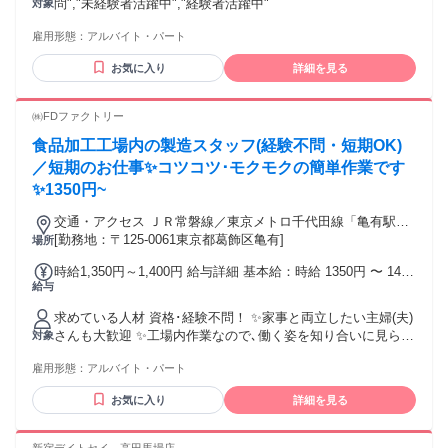
問","未経験者活躍中","経験者活躍中"
対象
UP（研修期間終了後から） 例）土日の出勤率により基本時給
が最大140円UP ★月収10万円を稼ぐスタッフもおり、しっか
雇用形態：
アルバイト・パート
り働きたいという方も大歓迎です！ 交通費： 通勤交通費全額
支給(定期範囲除く) ※自転車通勤は月1000円支給いたします
お気に入り
詳細を見る
（社内規定に準ずる） 交通費：通勤交通費全額支給 (定期範
囲除く)※自転車通勤は月1000円支給いたします（社内規定に
㈱FDファクトリー
準ずる）
食品加工工場内の製造スタッフ(経験不問・短期OK)
／短期のお仕事✨コツコツ･モクモクの簡単作業です
✨1350円~
交通・アクセス ＪＲ常磐線／東京メトロ千代田線「亀有駅」
より徒歩10分
[勤務地：〒125-0061東京都葛飾区亀有]
場所
時給1,350円～1,400円 給与詳細 基本給：時給 1350円 〜 1400
給与
円 ＜能力・シフト貢献により昇給あり！＞ 昨年度は期間内で
時給が400円ＵＰしたスタッフもいました！
求めている人材 資格･経験不問！ ✨家事と両立したい主婦(夫)
さんも大歓迎 ✨工場内作業なので､働く姿を知り合いに見られ
対象
ずひっそりと働けますよ ◆外国人の方の採用について 日本語
雇用形態：
アルバイト・パート
能力試験（JLPT） N3級以上の方のみとなります。 【前職
様々な方が活躍中】 ホール、調理、洗い場、レストラン、居
お気に入り
詳細を見る
酒屋、カフェ、コンビニ、レジ、スーパー、カラオケなど
様々、未経験でも大丈夫です。