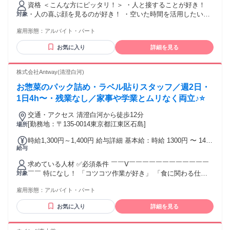
資格 ＜こんな方にピッタリ！＞ ・人と接することが好き！
・人の喜ぶ顔を見るのが好き！ ・空いた時間を活用したい！
対象
・学校が終わってからお小遣い稼ぎしたい！ ・学業と両立で
雇用形態：
アルバイト・パート
きるバイトがしたい！ ・社会勉強のためにバイトしたい！ ・
飲食店で働いていた経験を活かしたい！ 初めてのバイトや飲
お気に入り
詳細を見る
食店未経験なら 仲の良いお友達との応募もOKです！ 気心が
知れた仲間がいると心強いですね！
株式会社Antway(清澄白河)
お惣菜のパック詰め・ラベル貼りスタッフ／週2日・
1日4h〜・残業なし／家事や学業とムリなく両立♪⭐
交通・アクセス 清澄白河から徒歩12分
[勤務地：〒135-0014東京都江東区石島]
場所
時給1,300円～1,400円 給与詳細 基本給：時給 1300円 〜 1400
給与
円 ・昇給あり・社員登用制度あり ・18:00以降の勤務は時給
1400円 ・交通費支給（月額4万円または日額2000円まで支
求めている人材 ✅必須条件 ￣￣V￣￣￣￣￣￣￣￣￣￣￣￣
給） ・試用期間中は時給1250円（試用期間は1か月）
￣￣ 特になし！ 「コツコツ作業が好き」 「食に関わる仕事
対象
がしたい」 その気持ちだけでOKです✨ ✅こんな方にピッタ
雇用形態：
アルバイト・パート
リ！ ￣￣V￣￣￣￣￣￣￣￣￣￣￣￣￣￣ ・未経験、バイト
デビューの方 ・接客より裏方作業が好きな方 ・コツコツ、モ
お気に入り
詳細を見る
クモク作業が好きな方 ・決まった手順で進める仕事が好きな
方 ・久しぶりにお仕事復帰したい方 ・扶養内、Wワーク、学
校帰りに働きたい方 ・夕方以降に効率よく働きたい方