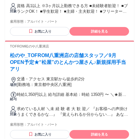
～/研修時給1688円 同募/高校生（22時まで）：時給1500円～/
資格 高1以上 ※3ヶ月以上勤務できる方 ■未経験者歓迎！ ■ブ
研修時給1350円 交通費：交通費支給
ランクOK！ ■学生歓迎！ ■主婦・主夫歓迎！ ■フリーター歓
対象
迎！ ■学歴不問！ ■飲食経験者歓迎！優遇もあり◎ ■U/Iター
雇用形態：
アルバイト・パート
ン歓迎 ＜他店含めこんな方活躍中＞ 高校生・大学生・専門学
生・ 主婦・主夫・フリーター活躍中！ ハローワークで探して
お気に入り
詳細を見る
いた、 という方からの応募も多いです◎ 年齢も10代・20代・
30代・40代・ 50代・60代など、中高年・ミドル・ シニア・
定年退職された方まで幅広い方が在籍◎ 中には日本語が話せ
TOFROM松のや八重洲店
る、ヒアリングが できる外国人・留学生の方も活躍していま
松のや_TOFROM八重洲店の店舗スタッフ／9月
す！
OPEN予定★“松屋”のとんかつ屋さん♪新規採用手当
アリ
交通・アクセス 東京駅から徒歩約2分
[勤務地：東京都中央区八重洲]
場所
時給1,350円以上 給与詳細 基本給：時給 1350円 〜 ＼★新規
給与
採用手当あり★／ ★9月30日までに採用された方は、 採用か
ら90日間時給＋100円！ ■通常時給 時給1,350円～ 高校生：時
求めている人材 ＼未 経 験 者 大 歓 迎／ 『お客様への声掛け
給1,350円～ ■22時～翌5時 時給1,688円～ （深夜手当含む）
うまくできるかな…』 『覚えられるか分からない…』 あなた
対象
■5時～8時 時給1,350円～ ■研修期間あり（1～1.5か月） 状況
にしっかり寄り添いたいので、 そんな不安な気持ちも聞かせ
により延長の可能性あり 通常研修時給1,250円～ 高校生研修
雇用形態：
アルバイト・パート
てくださいね！ 早朝・朝・昼・夕方・夜・深夜まで、 幅広い
時給1,250円～ 深夜研修時給1,563円～ 5-8時 時給1,250円～ ■
時間帯で採用予定！ ★特に、早朝・夕方以降・土日に勤務で
交通費支給あり！ 規定や条件は店舗により異なります ■昇給
お気に入り
詳細を見る
きる方は大歓迎です！ ※22時以降は18歳以上（法令による）