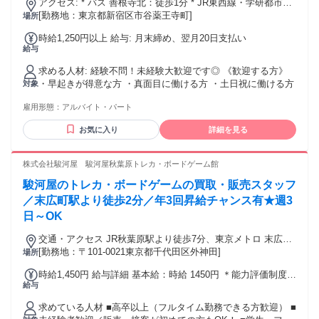
アクセス: * バス 善根寺北：徒歩1分 * JR東西線・学研都市線
やどうしても外せない 大事な用事などはお休みにすることも
「住道」「野崎」から自転車15分 * マイカー通勤OKです！
[勤務地：東京都新宿区市谷薬王寺町]
場所
可能！ オン・オフ、メリハリつけて働きたい方に 最適な職場
です✨ ＊・.＊.・＊・.＊.・＊・.＊・.＊.・＊・.＊ 今回募集
時給1,250円以上 給与: 月末締め、翌月20日支払い
するお仕事では、 【パチンコ店員】や【カフェスタッフ】
給与
【アパレル販売】【ホールスタッフ】等での 【接客業】【販
売業】の経験が活かせます！
求める人材: 経験不問！未経験大歓迎です◎ 《歓迎する方》
・早起きが得意な方 ・真面目に働ける方 ・土日祝に働ける方
対象
雇用形態：
アルバイト・パート
お気に入り
詳細を見る
株式会社駿河屋 駿河屋秋葉原トレカ・ボードゲーム館
駿河屋のトレカ・ボードゲームの買取・販売スタッフ
／末広町駅より徒歩2分／年3回昇給チャンス有★週3
日～OK
交通・アクセス JR秋葉原駅より徒歩7分、東京メトロ 末広町
駅より徒歩2分
[勤務地：〒101-0021東京都千代田区外神田]
場所
時給1,450円 給与詳細 基本給：時給 1450円 ＊能力評価制度に
給与
より変動します。 ＊頑張り次第で昇給・時給UPも可能です。
求めている人材 ■高卒以上（フルタイム勤務できる方歓迎） ■