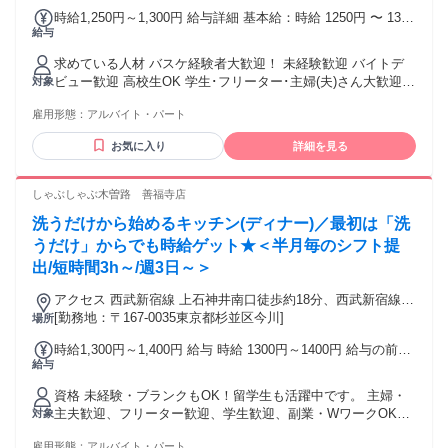
えたい方 ・新しいことにチャレンジしたい方 ＿＿＿＿＿＿＿
時給1,250円～1,300円 給与詳細 基本給：時給 1250円 〜 1300
＿＿＿＿＿＿＿ ✨職場環境について 主婦（夫）・フリータ
給与
円 ・交通費規定支給(1日1000円) ・警備業務をお願いする場
ー・外国人スタッフが活躍中！ 未経験からスタートしたスタ
合有 (その場合、時給1300円となります) 試用・研修期間：20
ッフも多く、 困ったことがあれば気軽に相談できる環境で
求めている人材 バスケ経験者大歓迎！ 未経験歓迎 バイトデ
時間 試用・研修期間の条件：給与条件が異なる 法定研修20
す。 まずはお気軽にご応募ください！
ビュー歓迎 高校生OK 学生･フリーター･主婦(夫)さん大歓迎
対象
ｈ：時給1250円 【給与】 本採用と異なる 基本給 : 時給 1250
＊バスケ好き、バスケファンなら 楽しく働ける事間違いな
円
雇用形態：
アルバイト・パート
し！ もちろんバスケの知識がなくても大丈夫！ 「生活のため
にガッツリ働きたい」 「大好きなバスケに携わりたいから」
お気に入り
詳細を見る
「友達と一緒に働きたい」etc. 働く理由は何でもOK！ 幅広い
年齢の方が在籍しており、 男女スタッフが活躍中です！ - 雇
用形態に関係なく、 正社員・パート・アルバイトでの 清掃や
しゃぶしゃぶ木曽路 善福寺店
夜間のお仕事、引越作業員、 工場スタッフ、軽作業、 派遣の
洗うだけから始めるキッチン(ディナー)／最初は「洗
お仕事等の ご経験がある方も活躍中です！ 職歴関係なく、
風通しのいい関係性の職場なので、 あなたもスグに職場に 馴
うだけ」からでも時給ゲット★＜半月毎のシフト提
染んでいただけると思います！ 先輩スタッフがしっかりと サ
出/短時間3h～/週3日～＞
ポートするので、安心して 飛び込んできてください！
アクセス 西武新宿線 上石神井南口徒歩約18分、西武新宿線/
西武拝島線 上井草南口徒歩約18分、ＪＲ中央本線 西荻窪北口
[勤務地：〒167-0035東京都杉並区今川]
場所
徒歩約21分 国領駅～徒歩5分
時給1,300円～1,400円 給与 時給 1300円～1400円 給与の前払
給与
い制度利用可能(稼働分のみ/要確認) ディナー(17:00～22:00)時
給 平日：1350円～ 土日祝：1400円～ (高校生…平日：1250円
資格 未経験・ブランクもOK！留学生も活躍中です。 主婦・
～ 土日祝：1300円～) ランチ(8:30～14:30)時給 平日：1300円
主夫歓迎、フリーター歓迎、学生歓迎、副業・WワークOK！
対象
～ 土日祝：1350円～ (高校生…平日：1230円～ 土日祝：1250
▼向いてます▼ ・心機一転、スタートしたい方 ・体を動かす
円～) ★★★時給がアップしました！！！★★★ 交通費：交
雇用形態：
アルバイト・パート