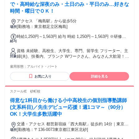
で・高時給な深夜のみ・土日のみ・平日のみ…好きな
時間・曜日でＯＫ！
アクセス 「梅島駅」から徒歩5分
[勤務地：東京都足立区梅島]
場所
時給1,250円～1,563円 給与 時給 1,250円～1,563円 ※研修中
給与
も時給の変動はありません／高校生も同時給／22時以降は
25％UP
資格 未経験、高校生、大学生、専門、留学生 フリーター、主
婦(夫)、扶養内、ブランク Wワークさん、みなさん大歓迎！
対象
※年齢も経験も不問です！ ※幅広い年代が活躍中です！ ※初
雇用形態：
アルバイト・パート
バイトさんもお気軽にどうぞ！ ※友達と一緒の応募・面接・
シフトもOK ※不安な方はお試し短期も応相談 ※短期で始め
お気に入り
詳細を見る
て気に入れば長期も歓迎
スクールIE 砂町校
得意な1科目から働ける小中高校生の個別指導塾講師
(文系科目)／先生デビュー応援！週1コマ～（90分）
OK！大学生多数活躍中
交通・アクセス 都営新宿線「西大島駅」徒歩約 14分｜東京メ
トロ東西線「南砂町駅」徒歩約 17分｜自転車通勤OK｜交通費
[勤務地：〒136-0073東京都江東区北砂]
場所
全額支給