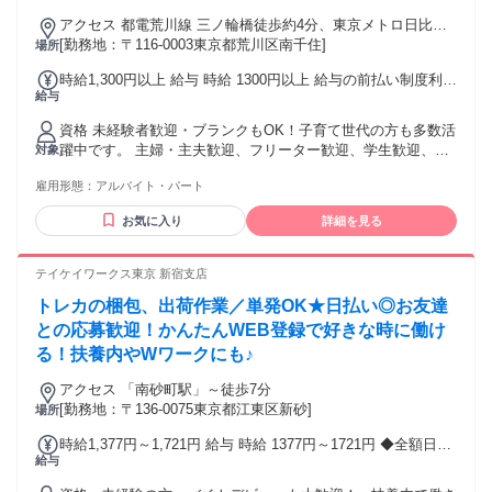
意識をお持ちの方 お問合せだけでもOKです！まずは、お気軽
にご応募ください！！
アクセス 都電荒川線 三ノ輪橋徒歩約4分、東京メトロ日比谷
線 三ノ輪3番口徒歩約5分、都電荒川線 荒川一中前徒歩約7分
[勤務地：〒116-0003東京都荒川区南千住]
場所
日比谷線「三ノ輪駅」徒歩約5分
時給1,300円以上 給与 時給 1300円以上 給与の前払い制度利用
給与
可能(稼働分のみ/要確認) 時給1300円～(高校生…1300円～) 交
通費：交通費支給 交通費規定支給(車通勤OK・ バイク通勤
資格 未経験者歓迎・ブランクもOK！子育て世代の方も多数活
OK・自転車通勤OK)
躍中です。 主婦・主夫歓迎、フリーター歓迎、学生歓迎、副
対象
業・WワークOK！ ★日本語コミュニケーション堪能な方 (専
雇用形態：
アルバイト・パート
門用語によるやり取りがあり、スピーディな対応が求められ
るため) ▼向いてます▼ ・心機一転、スタートしたい方 ・体
お気に入り
詳細を見る
を動かすことが好きな方 ・笑顔の対応できる方 ・コツコツ作
業が好きな方 ・料理が好きな方 ・スキマ時間で働きたい方
▼歓迎 ・昼にちょこっと働きたい方 ・平日のみを希望の方
テイケイワークス東京 新宿支店
・家族や友達との時間も大事にしたい方 ・はじめてパートを
トレカの梱包、出荷作業／単発OK★日払い◎お友達
する方 ・ブランク明けの方 ・フルタイムでがんばりたい ▼
応援します ・子供の学校行事に合わせたシフトで安心して働
との応募歓迎！かんたんWEB登録で好きな時に働け
きたい方 ・「仕事は常に続けていたい！」等の自分のライフ
る！扶養内やWワークにも♪
スタイルをお持ちの方 お問合せだけでもOKです！まずは、お
気軽にご応募ください！！
アクセス 「南砂町駅」～徒歩7分
[勤務地：〒136-0075東京都江東区新砂]
場所
時給1,377円～1,721円 給与 時給 1377円～1721円 ◆全額日払
給与
い・現金手渡しOK（規定あり） 交通費：交通費支給 ※現場
により異なります