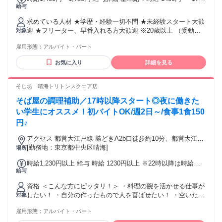
給与
円 ＊22時以降は時給25％UP（1,750円～）
求めている人材 ★学歴・経験一切不問 ★未経験スタート大歓
迎 ★フリーター、早番入れる方大歓迎 ※20歳以上 （受動喫
対象
煙防止法により） ＜ ✅こんな方が活躍中です ＞ ●パチンコ店
雇用形態：
アルバイト・パート
で勤務したことがある方 ●飲食店、受付、接客の経験がある
方 ●普段からパチンコで遊ぶ方 ●学校や家庭の予定と両立して
お気に入り
詳細を見る
働く方 少しでも気になったら、 ご応募お待ちしております
(/・ω・)/ ＼スタッフのコメント／ ・フリーターAさん
「元々、週1日でお店に通っていました。 アルバイトに応募し
そじ坊 晴海トリトンスクエア店
たきっかけは、「お店の雰囲気がよかったから」！（笑） ア
そば屋の調理補助／17時以降スタート◎夜に働きた
ルバイト・社員関係なく仲が良く、 雰囲気がとってもいいの
で、第二の家のような存在です！✨ 未経験も初日から高時給
い学生にオススメ！初バイトOK/週2日～/食事1食150
なのも、おすすめポイントの一つです◎ 私は月収20万円以上
円♪
稼いでます！」 ・主フBさん 「家事と育児をしながら、働い
ています。 全くの未経験から始めたので、最初は不安だらけ
アクセス 都営大江戸線 勝どきA2b口徒歩約10分、都営大江戸
でドキドキでしたが、 先輩スタッフが優しく、一から説明し
線 月島10番口徒歩約11分、東京メトロ有楽町線 月島10番口徒
[勤務地：東京都中央区晴海]
場所
てくれたので今では自信を持って接客が出来ます✨ お休みも
歩約11分
時給1,230円以上 給与 時給 1230円以上 ※22時以降は時給
しっかり取れるシフト希望なので、 子どもの学校行事や、家
給与
25％UP ※22時以降の勤務は18歳以上 交通費：交通費支給
族との時間を大切にできるのもありがたいです(*´∇`*)」 年齢
の条件と理由：あり（例外事由2号・20歳以上 （受動喫煙防
資格 ＜こんな方にピッタリ！＞ ・料理の腕を活かせる仕事が
止法により））
したい！ ・自分の作ったもので人を喜ばせたい！ ・空いた時
対象
間を活用したい！ ・学校が終わってからお小遣い稼ぎした
雇用形態：
アルバイト・パート
い！ ・学業と両立できるバイトがしたい！ ・飲食店で働いて
いた経験を活かしたい！ ブランクがある方や飲食店未経験な