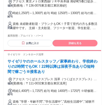
アクセス 東京メトロ東西線/ＪＲ中央本線 南砂町5番口徒歩約
7分、東京メトロ東西線/東葉高速線 東陽町3番口徒歩約22分、
[勤務地：〒136-0076東京都江東区南砂]
場所
都営新宿線 大島（東京都）A5口徒歩約25分 南砂町駅～徒歩8
時給1,250円～1,300円 給与 時給 1250円～1300円 給与の前払
分
給与
い制度利用可能(稼働分のみ/要確認) ▼時給 早番：1250円～
遅番：1300円～ (高校生…早番：1230円～ 遅番：1250円～)
資格 未経験者歓迎・ブランクもOK！子育て世代の方も多数活
※土日祝は早番：1350円～ 遅番：1400円～ (高校生…早番：
躍中です。 主婦・主夫歓迎、フリーター歓迎、学生歓迎、副
対象
1300円～ 遅番：1350円～) 交通費：交通費支給 交通費規定支
業・WワークOK！ ▼向いてます▼ ・心機一転、スタートし
給(車通勤OK・ バイク通勤OK・自転車通勤OK)
雇用形態：
アルバイト・パート
たい方 ・体を動かすことが好きな方 ・笑顔の対応できる方
・コツコツ作業が好きな方 ・料理が好きな方 ・スキマ時間で
お気に入り
詳細を見る
働きたい方 ▼歓迎 ・昼にちょこっと働きたい方 ・平日のみ
を希望の方 ・家族や友達との時間も大事にしたい方 ・はじめ
てパートをする方 ・ブランク明けの方 ・フルタイムでがんば
サイゼリヤ ドンキホーテ浅草
りたい ▼応援します ・子供の学校行事に合わせたシフトで安
サイゼリヤのホールスタッフ／家事終わり、学校終わ
心して働きたい方 ・「仕事は常に続けていたい！」等の自分
のライフスタイルをお持ちの方 お問合せだけでもOKです！ま
りの2時間でもOK！22時以降は深夜手当あり◎短時
ずは、お気軽にご応募ください！！
間で稼ごう※接客あり
アクセス つくばエクスプレス 浅草（つくばエクスプレス）A1
口徒歩約1分、東京メトロ銀座線 田原町（東京都）3番口徒歩
[勤務地：〒111-0032東京都台東区浅草]
場所
約8分、東京メトロ銀座線 浅草6番口徒歩約8分
時給1,400円～1,725円 給与 時給 1400円～1725円 ※研修期間
給与
は100時間まで ★高校生同時給 ★22時以降、時給25％UP ★
食事補助制度 勤務初日からメニューが50％OFFで食べられま
資格 "学歴・年齢不問","学生活躍中","高校生活躍中","経験不
す ★仕事を覚えれば覚えるほど時給UP ★働き方により時給