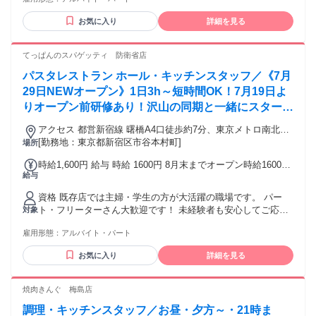
ことが好きな方 ・笑顔の対応できる方 ・コツコツ作業が好き
通費支給 交通費規定支給(自転車通勤OK・バイク通勤OK・車
な方 ・料理が好きな方 ・スキマ時間で働きたい方 ▼歓迎 ・
通勤OK)
お気に入り
詳細を見る
効率よく稼ぎたい方 ・土日のみを希望の方 ・家族や友達との
時間も大事にしたい方 ・はじめてアルバイトをする方 ・ブラ
ンク明けの方 ・フルタイムでがんばりたい ▼応援します ・
てっぱんのスパゲッティ 防衛省店
テスト期間や遊びの予定等に合わせたシフトで安心して働き
パスタレストラン ホール・キッチンスタッフ／《7月
たい方 ・「就活に役立つバイトがしたい！」等の稼ぐ以外の
目的意識をお持ちの方 お問合せだけでもOKです！まずは、お
29日NEWオープン》1日3h～短時間OK！7月19日よ
気軽にご応募ください！！
りオープン前研修あり！沢山の同期と一緒にスタート
しませんか♪
アクセス 都営新宿線 曙橋A4口徒歩約7分、東京メトロ南北線
市ヶ谷7番口徒歩約8分、ＪＲ中央本線 市ヶ谷徒歩約9分 市ヶ
[勤務地：東京都新宿区市谷本村町]
場所
谷駅・曙橋駅より徒歩10分
時給1,600円 給与 時給 1600円 8月末までオープン時給1600円
給与
※9/1～通常時給1400円 継続勤務10円～70円昇給♪ 交通費：交
通費支給 交通費支給（月15,000円迄)
資格 既存店では主婦・学生の方が大活躍の職場です。 パー
ト・フリーターさん大歓迎です！ 未経験者も安心してご応募
対象
ください。
雇用形態：
アルバイト・パート
お気に入り
詳細を見る
焼肉きんぐ 梅島店
調理・キッチンスタッフ／お昼・夕方～・21時ま