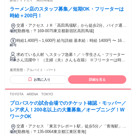
新宿デイトセイ 高田馬場店
ラーメン店のスタッフ募集／短期OK・フリーターは
時給＋200円！
交通・アクセス ＪＲ「高田馬場駅」から徒歩2分。バイク通勤
OK！
[勤務地：〒169-0075東京都新宿区高田馬場]
場所
時給1,400円～1,600円 給与詳細 基本給：時給 1400円 〜 1600
給与
円 ◎週1日～勤務OK ◎フル勤務のフリーター大歓迎 ◎掛け
持ちバイト・副業もOK ◎短期もOK ＊週30h以下の場合は時
求めている人材 ＼スタッフ急募！／ ✨学生さん・フリーター
給￥1,300
さん活躍中！ （主婦（夫）さんも在籍） ※フリーターは時給
対象
＋200円 ＿＿＿＿＿＿＿＿＿＿＿＿＿＿ ✅ 特に募集している
雇用形態：
アルバイト・パート
方 ・ランチタイム勤務可能な方 ・土日どちらか勤務できる方
・ラーメンが好きな方 ・人と話すことが好きな方 ・飲食業に
お気に入り
詳細を見る
興味がある方 ＿＿＿＿＿＿＿＿＿＿＿＿＿＿ ✅ 働き方 ・W
ワーク／副業OK ・長期勤務歓迎 ・扶養内勤務OK ・ライフス
タイルに合わせた勤務可能 ＿＿＿＿＿＿＿＿＿＿＿＿＿＿ ✅
TOYOTA ARENA TOKYO
未経験の方も歓迎 ・未経験歓迎 ・学歴不問 ・主婦（夫）歓
プロバスケの試合会場でのチケット確認・モッパー／
迎 ・フリーター歓迎 ・外国人スタッフ活躍中 ・第二新卒歓
迎 ・ブランクOK ・友達同士の応募OK ※接客業務があるた
レア求人！200名以上の大量募集／オープニング！W
め、 日本語で日常会話ができる方を対象としています。 ＿＿
ワークOK
＿＿＿＿＿＿＿＿＿＿＿＿ ✨こんな方におすすめ ・家事や育
児と両立しながら働きたい方 ・安定したシフトで働きたい方
交通・アクセス 「東京テレポート駅」徒歩5分／「青海駅」徒
・ラーメン作りに興味がある方 ・飲食店の仕事を基礎から覚
歩４分
[勤務地：〒135-0064東京都江東区青海]
場所