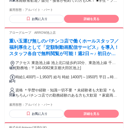
未経験者歓迎／販売・接客が初めての方もOK！ ■学生・フリ
対象
ーター・主婦（夫）さん大歓迎！ ■ブランクOK・Wワーク
雇用形態：
アルバイト・パート
（副業）OK ■トレカやボードゲームが好きな方歓迎！ 【身だ
しなみについて】 お客様対応や大切な商品を扱うお仕事のた
お気に入り
詳細を見る
め、以下の点だけご協力をお願いしています♪ ■髪型・髪色・
ピアス：個性重視！派手すぎなければOKです！（※接客にふ
さわしい清潔感のある範囲でお願いしています） ■ネイル：
アローグループ ARROW池上店
短め＆シンプルならOK！商品を保護するため、長い爪や凹凸
重い玉運び無しのパチンコ店で働くホールスタッフ／
のある装飾はお控えいただいています。
福利厚生として「定額制動画配信サービス」を導入！
スタッフ各自で無料閲覧が可能！週2日～♪ 初日から
時給1400円以上！＜店内禁煙＞
アクセス 東急池上線 池上北口徒歩約10分、東急池上線 千鳥
町出入口2徒歩約13分、都営浅草線 西馬込南口徒歩約15分
[勤務地：〒146-0082東京都大田区池上]
場所
時給1,400円～1,950円 給与 時給 1400円～1950円 平日→時給
給与
1400円 土日祝→時給1500円 上記に加え17時以降はさらに時
給＋100円！ ■22時以降1850円！■ ◎最高時給＜1950円＞!!(土
資格 ＊学歴や経験・知識一切不要 ＊未経験者も大歓迎 ＊も
日祝22時以降) 交通費：交通費支給 ＊車・バイク通勤も支給
ちろんパチンコ店での勤務経験のある方も大歓迎 ＊家庭両立
対象
歓迎！子育てとの両立も応援！ ＊10代・20代スタッフ活躍
雇用形態：
アルバイト・パート
中！ ＊学業両立OK！学校帰りや部活、サークル後の勤務も歓
迎！ ＜店内完全分煙！タバコの臭い移りの心配なし！＞ 年齢
お気に入り
詳細を見る
の条件と理由：※20歳以上（※健康増進法の為）
株式会社Antway(清澄白河)