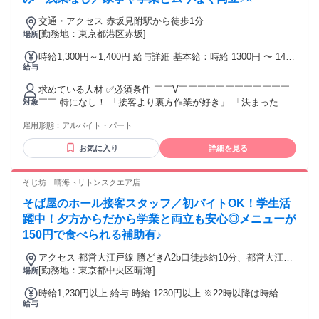
交通・アクセス 赤坂見附駅から徒歩1分
[勤務地：東京都港区赤坂]
場所
時給1,300円～1,400円 給与詳細 基本給：時給 1300円 〜 1400
給与
円 ・18:00以降の勤務は時給1400円 ・昇給あり・社員登用制
度あり ・交通費支給（月額4万円または日額2000円まで支
求めている人材 ✅必須条件 ￣￣V￣￣￣￣￣￣￣￣￣￣￣￣
給） ・試用期間中は時給1250円（試用期間は1か月）
￣￣ 特になし！ 「接客より裏方作業が好き」 「決まった手
対象
順で進める仕事が好き」 「コツコツ作業が好き」 その気持ち
雇用形態：
アルバイト・パート
だけでOKです✨ ✅こんな方にピッタリ！ ￣￣V￣￣￣￣￣￣
￣￣￣￣￣￣￣￣ ・土日だけ働きたい方 ・平日は学校や本業
お気に入り
詳細を見る
で忙しい方 ・週末に副収入を増やしたい方 ・未経験、バイト
デビューの方 ・接客より裏方作業が好きな方 ・コツコツ、モ
クモク作業が好きな方 ・決まった手順で進める仕事が好きな
そじ坊 晴海トリトンスクエア店
方 ・久しぶりにお仕事復帰したい方 ・学生、主婦・主夫、フ
そば屋のホール接客スタッフ／初バイトOK！学生活
リーター、Wワーク希望の方
躍中！夕方からだから学業と両立も安心◎メニューが
150円で食べられる補助有♪
アクセス 都営大江戸線 勝どきA2b口徒歩約10分、都営大江戸
線 月島10番口徒歩約11分、東京メトロ有楽町線 月島10番口徒
[勤務地：東京都中央区晴海]
場所
歩約11分
時給1,230円以上 給与 時給 1230円以上 ※22時以降は時給
給与
25％UP ※22時以降の勤務は18歳以上 交通費：交通費支給