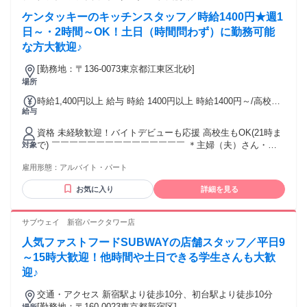
ケンタッキーのキッチンスタッフ／時給1400円★週1
日～・2時間～OK！土日（時間問わず）に勤務可能
な方大歓迎♪
[勤務地：〒136-0073東京都江東区北砂]
場所
時給1,400円以上 給与 時給 1400円以上 時給1400円～/高校生
給与
1300円～ 交通費：交通費支給
資格 未経験歓迎！バイトデビューも応援 高校生もOK(21時ま
で) ￣￣￣￣￣￣￣￣￣￣￣￣￣￣￣ ＊主婦（夫）さん・フ
対象
リーターさん・学生さん 皆さん大歓迎！ ＊Ｗワーク＆扶養内
雇用形態：
アルバイト・パート
勤務もOK！ ＊未経験・初心者ＯＫ ＊経験者歓迎 ＊副業・Ｗ
ワークＯＫ ＊ブランクＯＫ ＊友達と応募OK ／ KFCではこん
お気に入り
詳細を見る
なスタッフが活躍中！ ＼ ＊土日だけ働くフリーター ＊授業
終わりの夕方から働く高校生 ＊土日にサクッと働く大学生 ＊
家事の合間に働く主婦（夫）さん など、フリーター・学生・
サブウェイ 新宿パークタワー店
主婦（夫）と 幅広い層のスタッフがKFCでは活躍中！ 【アク
人気ファストフードSUBWAYの店舗スタッフ／平日9
セス便利！】 西大島駅10分 大島駅16分 住吉駅19分 亀戸駅22
分 南砂町駅26分 東陽町駅29分 東大島駅30分 清澄白河駅34分
～15時大歓迎！他時間や土日できる学生さんも大歓
菊川駅34分 錦糸町駅35分
迎♪
交通・アクセス 新宿駅より徒歩10分、初台駅より徒歩10分
[勤務地：〒160-0023東京都新宿区]