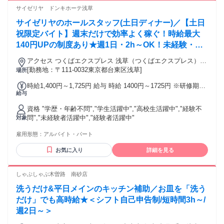
昼にちょこっと働きたい方 ・平日のみを希望の方 ・家族や友
サイゼリヤ ドンキホーテ浅草
達との時間も大事にしたい方 ・はじめてパートをする方 ・ブ
サイゼリヤのホールスタッフ(土日ディナー)／【土日
ランク明けの方 ・フルタイムでがんばりたい ▼応援します
・子供の学校行事に合わせたシフトで安心して働きたい方 ・
祝限定バイト】週末だけで効率よく稼ぐ！時給最大
「仕事は常に続けていたい！」等の自分のライフスタイルを
140円UPの制度あり★週1日・2h～OK！未経験・バ
お持ちの方 お問合せだけでもOKです！まずは、お気軽にご応
イトデビュー大歓迎♪
募ください！！
アクセス つくばエクスプレス 浅草（つくばエクスプレス）A1
口徒歩約1分、東京メトロ銀座線 田原町（東京都）3番口徒歩
[勤務地：〒111-0032東京都台東区浅草]
場所
約8分、東京メトロ銀座線 浅草6番口徒歩約8分
時給1,400円～1,725円 給与 時給 1400円～1725円 ※研修期間
給与
は100時間まで ★22時以降は深夜手当で時給25％UP！ ★食事
補助制度 勤務初日からメニューが50％OFFで食べられます ★
資格 "学歴・年齢不問","学生活躍中","高校生活躍中","経験不
仕事を覚えれば覚えるほど時給UP ★働き方により時給
問","未経験者活躍中","経験者活躍中"
対象
UP（研修期間終了後から） ＼土日だからこそ賢く稼げる新制
度！／ 土日祝メインの働き方を選択すると出勤率により、基
雇用形態：
アルバイト・パート
本時給が【最大140円UP】！ 「土日しか入れない…」ではな
く、「土日だからこそ効率よく高時給で稼げる」のが最大の
お気に入り
詳細を見る
魅力です！ ★交通費： 通勤交通費全額支給(定期範囲除く) ※
自転車通勤は月1000円支給いたします（社内規定に準ずる）
しゃぶしゃぶ木曽路 南砂店
交通費：通勤交通費全額支給 (定期範囲除く)※自転車通勤は
月1000円支給いたします（社内規定に準ずる）
洗うだけ&平日メインのキッチン補助／お皿を「洗う
だけ」でも高時給★＜シフト自己申告制/短時間3h～/
週2日～＞