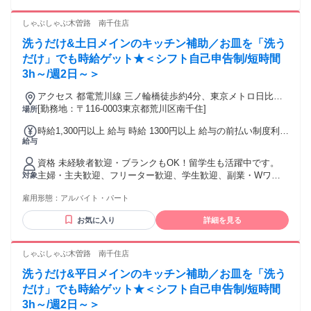
あり 《 前給制度あり 》 必要に応じ、働いた分の50%までを
『前給』として支給します。 お子様のお誕生日や、急なおで
しゃぶしゃぶ木曽路 南千住店
かけなど 出費がかさむ時に利用しているスタッフも◎ 急な出
費も安心の制度です♪
洗うだけ&土日メインのキッチン補助／お皿を「洗う
だけ」でも時給ゲット★＜シフト自己申告制/短時間
3h～/週2日～＞
アクセス 都電荒川線 三ノ輪橋徒歩約4分、東京メトロ日比谷
線 三ノ輪3番口徒歩約5分、都電荒川線 荒川一中前徒歩約7分
[勤務地：〒116-0003東京都荒川区南千住]
場所
日比谷線「三ノ輪駅」徒歩約5分
時給1,300円以上 給与 時給 1300円以上 給与の前払い制度利用
給与
可能(稼働分のみ/要確認) 時給1300円～(高校生…1300円～) 交
通費：交通費支給 交通費規定支給(車通勤OK・ バイク通勤
資格 未経験者歓迎・ブランクもOK！留学生も活躍中です。
OK・自転車通勤OK)
主婦・主夫歓迎、フリーター歓迎、学生歓迎、副業・Wワー
対象
クOK！ ★日本語コミュニケーション堪能な方 (専門用語によ
雇用形態：
アルバイト・パート
るやり取りがあり、スピーディな対応が求められるため) ▼向
いてます▼ ・心機一転、スタートしたい方 ・体を動かすこと
お気に入り
詳細を見る
が好きな方 ・笑顔の対応できる方 ・コツコツ作業が好きな方
・料理が好きな方 ・スキマ時間で働きたい方 ▼歓迎 ・効率
よく稼ぎたい方 ・土日のみを希望の方 ・家族や友達との時間
しゃぶしゃぶ木曽路 南千住店
も大事にしたい方 ・はじめてアルバイトをする方 ・ブランク
洗うだけ&平日メインのキッチン補助／お皿を「洗う
明けの方 ・フルタイムでがんばりたい ▼応援します ・テス
ト期間や遊びの予定等に合わせたシフトで安心して働きたい
だけ」でも時給ゲット★＜シフト自己申告制/短時間
方 ・「就活に役立つバイトがしたい！」等の稼ぐ以外の目的
3h～/週2日～＞