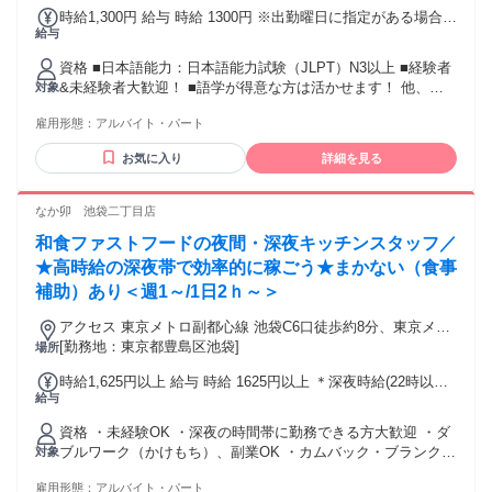
時給1,300円 給与 時給 1300円 ※出勤曜日に指定がある場合
給与
(平日のみ)…時給 -70円 交通費：交通費支給 規定支給
資格 ■日本語能力：日本語能力試験（JLPT）N3以上 ■経験者
&未経験者大歓迎！ ■語学が得意な方は活かせます！ 他、長
対象
期勤務歓迎、無資格歓迎、主婦(夫) 歓迎、ブランク歓迎、学
雇用形態：
アルバイト・パート
歴不問 英語・中国語話せる方歓迎、フリーター歓迎 スキルア
ップしたい方、学生歓迎、掛け持ち 副業・Wワーク歓迎、新
お気に入り
詳細を見る
卒・第二新卒歓迎 年齢の条件と理由：・65歳未満の方(定年の
ため)
なか卯 池袋二丁目店
和食ファストフードの夜間・深夜キッチンスタッフ／
★高時給の深夜帯で効率的に稼ごう★まかない（食事
補助）あり＜週1～/1日2ｈ～＞
アクセス 東京メトロ副都心線 池袋C6口徒歩約8分、東京メト
ロ丸ノ内線 池袋12番口徒歩約9分、東武東上線 池袋西口(北)徒
[勤務地：東京都豊島区池袋]
場所
歩約9分
時給1,625円以上 給与 時給 1625円以上 ＊深夜時給(22時以
給与
降)：1625円(深夜手当含む) 交通費：交通費支給 交通機関：規
定内支給（上限定期代）
資格 ・未経験OK ・深夜の時間帯に勤務できる方大歓迎 ・ダ
ブルワーク（かけもち）、副業OK ・カムバック・ブランク応
対象
募も歓迎！ （以前、他店で働いていたなど） ハローワークで
雇用形態：
アルバイト・パート
仕事をお探し中の方や 就職が決まるまでのつなぎでという方