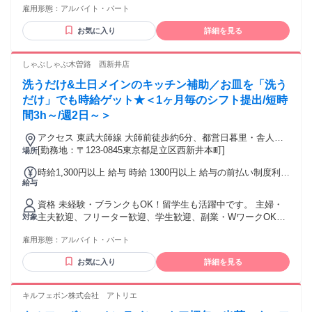
雇用形態：
アルバイト・パート
とわかりやすいマニュアルもあるので、アルバイトが初め
て・久しぶり…といった方でも安心して働けますよ。 パー
お気に入り
詳細を見る
ト、アルバイト、正社員などこれまでの経歴も一切不問！ コ
ンビニ・事務・清掃・工場での軽作業など別の業界から転職
した初心者も活躍中です。 ＊経験者優遇 カフェ・ファミレ
しゃぶしゃぶ木曽路 西新井店
ス・ファーストフード・居酒屋などの飲食店での接客・調理
洗うだけ&土日メインのキッチン補助／お皿を「洗う
(キッチン)・洗い場(皿洗い)などの経験者は大歓迎！
だけ」でも時給ゲット★＜1ヶ月毎のシフト提出/短時
間3h～/週2日～＞
アクセス 東武大師線 大師前徒歩約6分、都営日暮里・舎人ラ
イナー 西新井大師西東口徒歩約11分、都営日暮里・舎人ライ
[勤務地：〒123-0845東京都足立区西新井本町]
場所
ナー 江北（東京都）東口徒歩約11分 大師前駅～徒歩5分
時給1,300円以上 給与 時給 1300円以上 給与の前払い制度利用
給与
可能(稼働分のみ/要確認) 時給1300円～ ※平日は1280円～ (高
校生同額) 交通費：交通費支給 交通費規定支給(自転車通勤
資格 未経験・ブランクもOK！留学生も活躍中です。 主婦・
OK・バイク通勤OK)
主夫歓迎、フリーター歓迎、学生歓迎、副業・WワークOK！
対象
★日本語コミュニケーション堪能な方 (専門用語によるやり取
雇用形態：
アルバイト・パート
りがあり、スピーディな対応が求められるため) ▼向いてます
▼ ・心機一転、スタートしたい方 ・体を動かすことが好きな
お気に入り
詳細を見る
方 ・笑顔の対応できる方 ・コツコツ作業が好きな方 ・料理
が好きな方 ・スキマ時間で働きたい方 ▼歓迎 ・効率よく稼
ぎたい方 ・土日のみを希望の方 ・家族や友達との時間も大事
キルフェボン株式会社 アトリエ
にしたい方 ・はじめてアルバイトをする方 ・ブランク明けの