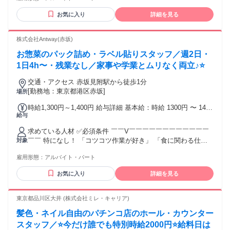
フリーターさん ・効率よく働きたいWワーク希望の方 ・仕事
お気に入り
詳細を見る
復帰を目指すブランクのある方 ※18歳未満の方は22時までの
勤務（法令による） ◆働きやすさのポイント 「子供の行事」
や「テスト期間のシフト調整」など 働き方は面接時に柔軟に
株式会社Antway(赤坂)
ご相談に応じます！
お惣菜のパック詰め・ラベル貼りスタッフ／週2日・
1日4h〜・残業なし／家事や学業とムリなく両立♪⭐
交通・アクセス 赤坂見附駅から徒歩1分
[勤務地：東京都港区赤坂]
場所
時給1,300円～1,400円 給与詳細 基本給：時給 1300円 〜 1400
給与
円 ・昇給あり・社員登用制度あり ・18:00以降の勤務は時給
1400円 ・交通費支給（月額4万円または日額2000円まで支
求めている人材 ✅必須条件 ￣￣V￣￣￣￣￣￣￣￣￣￣￣￣
給） ・試用期間中は時給1250円（試用期間は1か月）
￣￣ 特になし！ 「コツコツ作業が好き」 「食に関わる仕事
対象
がしたい」 その気持ちだけでOKです✨ ✅こんな方にピッタ
雇用形態：
アルバイト・パート
リ！ ￣￣V￣￣￣￣￣￣￣￣￣￣￣￣￣￣ ・未経験、バイト
デビューの方 ・接客より裏方作業が好きな方 ・コツコツ、モ
お気に入り
詳細を見る
クモク作業が好きな方 ・決まった手順で進める仕事が好きな
方 ・久しぶりにお仕事復帰したい方 ・扶養内、Wワーク、学
校帰りに働きたい方 ・夕方以降に効率よく働きたい方
東京都品川区大井 (株式会社ミレ・キャリア)
髪色・ネイル自由のパチンコ店のホール・カウンター
スタッフ／⭐今だけ誰でも特別時給2000円⭐給料日は