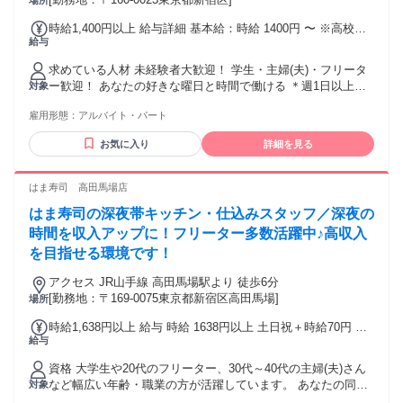
場所
時給1,400円以上 給与詳細 基本給：時給 1400円 〜 ※高校生
給与
は時給1350円～
求めている人材 未経験者大歓迎！ 学生・主婦(夫)・フリータ
ー歓迎！ あなたの好きな曜日と時間で働ける ＊週1日以上OK
対象
＊1日3時間以上OK バイトデビューも久しぶりのパート復帰も
雇用形態：
アルバイト・パート
大歓迎！ ＊ＷワークOK ＊副業・かけもちも可 ＜業務上日本
語力必要＞ 日本語能力試験N1と同程度、 読み書き・会話の日
お気に入り
詳細を見る
本語力が必要です。
はま寿司 高田馬場店
はま寿司の深夜帯キッチン・仕込みスタッフ／深夜の
時間を収入アップに！フリーター多数活躍中♪高収入
を目指せる環境です！
アクセス JR山手線 高田馬場駅より 徒歩6分
[勤務地：〒169-0075東京都新宿区高田馬場]
場所
時給1,638円以上 給与 時給 1638円以上 土日祝＋時給70円 ＊
給与
前払いあり(規定あり) 給与は月1回払いの他に働いた分の一部
を給料日前に受け取れる「前払い制度」もあります。 交通
資格 大学生や20代のフリーター、30代～40代の主婦(夫)さん
費：交通費支給 月20,000円迄支給します。
など幅広い年齢・職業の方が活躍しています。 あなたの同世
対象
代にもきっと出会えます。 ＊未経験者、大歓迎！ 丁寧な研修