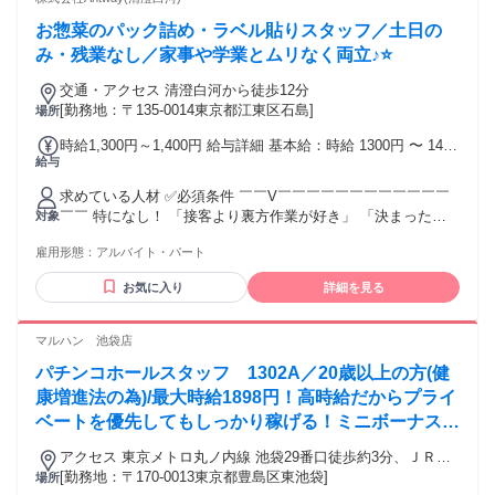
お惣菜のパック詰め・ラベル貼りスタッフ／土日の
み・残業なし／家事や学業とムリなく両立♪⭐
交通・アクセス 清澄白河から徒歩12分
[勤務地：〒135-0014東京都江東区石島]
場所
時給1,300円～1,400円 給与詳細 基本給：時給 1300円 〜 1400
給与
円 ・18:00以降の勤務は時給1400円 ・昇給あり・社員登用制
度あり ・交通費支給（月額4万円または日額2000円まで支
求めている人材 ✅必須条件 ￣￣V￣￣￣￣￣￣￣￣￣￣￣￣
給） ・試用期間中は時給1250円（試用期間は1か月）
￣￣ 特になし！ 「接客より裏方作業が好き」 「決まった手
対象
順で進める仕事が好き」 「コツコツ作業が好き」 その気持ち
雇用形態：
アルバイト・パート
だけでOKです✨ ✅こんな方にピッタリ！ ￣￣V￣￣￣￣￣￣
￣￣￣￣￣￣￣￣ ・土日だけ働きたい方 ・平日は学校や本業
お気に入り
詳細を見る
で忙しい方 ・週末に副収入を増やしたい方 ・未経験、バイト
デビューの方 ・接客より裏方作業が好きな方 ・コツコツ、モ
クモク作業が好きな方 ・決まった手順で進める仕事が好きな
マルハン 池袋店
方 ・久しぶりにお仕事復帰したい方 ・学生、主婦・主夫、フ
パチンコホールスタッフ 1302A／20歳以上の方(健
リーター、Wワーク希望の方
康増進法の為)/最大時給1898円！高時給だからプライ
ベートを優先してもしっかり稼げる！ミニボーナスも
有【履歴書不要】
アクセス 東京メトロ丸ノ内線 池袋29番口徒歩約3分、ＪＲ山
手線 池袋西口(北)徒歩約5分、東武東上線 池袋西口(北)徒歩約
[勤務地：〒170-0013東京都豊島区東池袋]
場所