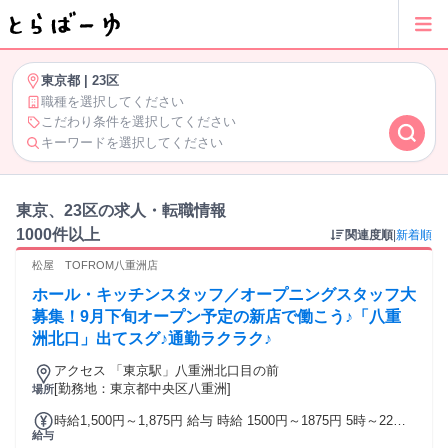
東京都
|
23区
職種を選択してください
こだわり条件を選択してください
キーワードを選択してください
東京、23区の求人・転職情報
1000件以上
関連度順
|
新着順
松屋 TOFROM八重洲店
ホール・キッチンスタッフ／オープニングスタッフ大
募集！9月下旬オープン予定の新店で働こう♪「八重
洲北口」出てスグ♪通勤ラクラク♪
アクセス 「東京駅」八重洲北口目の前
[勤務地：東京都中央区八重洲]
場所
時給1,500円～1,875円 給与 時給 1500円～1875円 5時～22
給与
時：時給1500円～/研修時給1350円 22時～翌5時：時給1875円