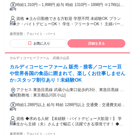
5分 「池袋駅」東口徒歩3分
時給1,310円～1,898円 給与 時給 1310円～1898円 ※17時以降
給与
時給100円UP ※土日祝時給100円UP ※22時以降25％UP ◎紹
介キャンペーン 入社後、ご友人やご家族を紹介していただい
資格 ★土か日勤務できる方歓迎 学歴不問 未経験OK ブラン
た場合、 入社1ヵ月後1万円支給、入社3カ月後1万円支給しま
ク・バイトデビューOK！ 学生・フリーターOK！ 主婦パー
対象
す。 入社者と紹介者双方に計2万円の支給となります！ 【昇
ト・中高年も活躍中！ 20代・30代・40代の幅広い年代が活躍
給制度】 10円～60円まで ※最大時給は昇給額を含めて算出し
雇用形態：
アルバイト・パート
中！ ハローワークでお仕事をお探し中の方歓迎！ ワークライ
ています。 個人の能力に応じて最大時給は変動します。 交通
フバランス充実で 同年代の方と気軽に楽しく働けます！ 年齢
費：交通費支給 交通費規定支給(月10万円まで)
お気に入り
詳細を見る
の条件と理由：※20歳以上(健康増進法のため)
カルディコーヒーファーム 武蔵小山店
カルディコーヒーファーム 販売・接客／コーヒー豆
や世界各国の食品に囲まれて、楽しくお仕事しません
か♪スタッフ割引あり！未経験OK
アクセス 東急目黒線 武蔵小山東口徒歩約3分、東急目黒線 西
小山徒歩約11分、東急池上線 戸越銀座出入口1徒歩約13分
[勤務地：東京都品川区小山]
場所
時給1,288円以上 給与 時給 1288円以上 交通費：交通費支給
給与
会社規定あり（月額35,000円まで）
資格 ◆求める人材 【未経験・バイトデビュー大歓迎！】 学
生から主婦（夫）さんまで幅広く活躍できる環境です！ ◆こ
対象
んな方が活躍中！ ・初バイトの高校生・大学生・専門学生さ
雇用形態：
アルバイト・パート
ん ・家事の合間に働きたい主婦(夫)さん ・ガッツリ稼ぎたい