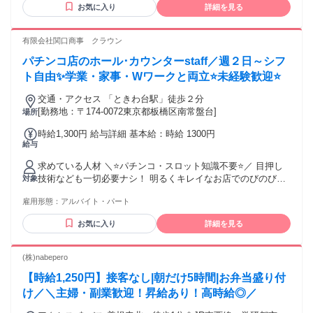
お気に入り
詳細を見る
ら 仲の良いお友達との応募もOKです！ 気心が知れた仲間が
いると心強いですね！
有限会社関口商事 クラウン
パチンコ店のホール･カウンターstaff／週２日～シフ
ト自由✨学業・家事・Wワークと両立⭐未経験歓迎⭐
交通・アクセス 「ときわ台駅」徒歩２分
[勤務地：〒174-0072東京都板橋区南常盤台]
場所
時給1,300円 給与詳細 基本給：時給 1300円
給与
求めている人材 ＼⭐パチンコ・スロット知識不要⭐／ 目押し
技術なども一切必要ナシ！ 明るくキレイなお店でのびのび働
対象
こう♪ ⏩未経験者歓迎 ⏩Wワーク・副業OK ⏩学生・主婦
雇用形態：
アルバイト・パート
(夫)・フリーター歓迎❕ ⏩経験者は優遇します❕ ⏩20代･30代･
40代活躍中 「学校帰りの学生さん」や 「家事を済ませてから
お気に入り
詳細を見る
働きたい主婦(夫)」 「Wワークしたいフリーター」も大歓迎！
シフトはあなたの希望を考慮✨ 近所で働きたい方、 学校/副業
終わりにサッと通える場所で 働きたい方にもぴったりです◎
(株)nabepero
✅「授業のある日は夕方から、 学校が休みの日は開店からフ
【時給1,250円】接客なし|朝だけ5時間|お弁当盛り付
ルで」 ✅「副業先のシフトとうまく 折り合いをつけなが
ら…」 ✅「子どもの帰りが遅い曜日だけ」etc… あなたの希望
け／＼主婦・副業歓迎！昇給あり！高時給◎／
をしっかり考慮した上で シフトを作成⏰ プライベートの予定