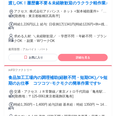
渡しOK！履歴書不要＆未経験歓迎のラクラク軽作業♪
アクセス: 株式会社アドバンス・ネット <製本補助案件> 「高
島平駅」徒歩15分
[勤務地：東京都板橋区高島平]
場所
時給1,226円以上 給与: 日収例1万1341円(時給1226円×8h+残
給与
業)
求める人材: ＼未経験歓迎／ ・学歴不問 ・年齢不問 ・ブラン
クOK ・副業・WワークOK
対象
雇用形態：
アルバイト・パート
お気に入り
詳細を見る
㈱FDファクトリー
食品加工工場内の調理補助(経験不問・短期OK)／✨短
期のお仕事 コツコツ･モクモクの簡単作業です✨
交通・アクセス ＪＲ常磐線／東京メトロ千代田線「亀有駅」
より徒歩10分
[勤務地：〒125-0061東京都葛飾区亀有]
場所
時給1,350円～1,400円 給与詳細 基本給：時給 1350円 〜 1400
給与
円 ※経験･能力考慮 ＜能力・シフト貢献により昇給あり！＞
昨年度は期間内で時給が400円ＵＰしたスタッフもいました！