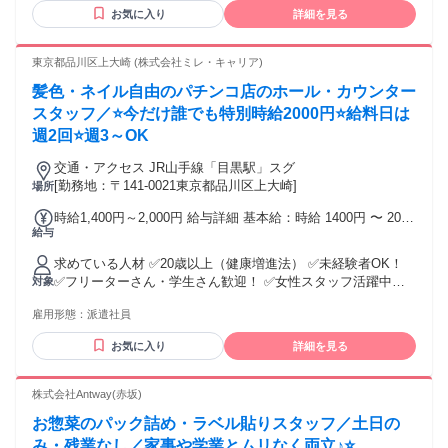
お気に入り
詳細を見る
東京都品川区上大崎 (株式会社ミレ・キャリア)
髪色・ネイル自由のパチンコ店のホール・カウンター
スタッフ／⭐今だけ誰でも特別時給2000円⭐給料日は
週2回⭐週3～OK
交通・アクセス JR山手線「目黒駅」スグ
[勤務地：〒141-0021東京都品川区上大崎]
場所
時給1,400円～2,000円 給与詳細 基本給：時給 1400円 〜 2000
給与
円 ※特別時給2000円は、研修14日間終了後1ヶ月間 ⭐22時以
降は深夜手当のため25%UP！ ⭐土日祝日は時給＋100円／時
求めている人材 ✅20歳以上（健康増進法） ✅未経験者OK！
給1500円以上！ ※店舗により異なります。
✅フリーターさん・学生さん歓迎！ ✅女性スタッフ活躍中！
対象
年齢の条件と理由：あり（例外事由2号・20歳以上 （※風営
雇用形態：
派遣社員
法により、20歳未満の方の勤務はできません。））
お気に入り
詳細を見る
株式会社Antway(赤坂)
お惣菜のパック詰め・ラベル貼りスタッフ／土日の
み・残業なし／家事や学業とムリなく両立♪⭐