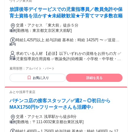
ウイング東大前
放課後等デイサービスでの児童指導員／教員免許や保
育士資格を活かす★未経験歓迎★子育てママ多数在籍
交通・アクセス 「東大前」徒歩５分
[勤務地：東京都文京区東大前駅]
場所
時給1,425円以上 給与詳細 基本給：時給 1425円 〜 ✅送迎業
給与
務可能な方はさらに手当あり！ （運転手当400円/日） 試用・
研修期間：3か月 試用・研修期間の条件：本採用と同じ ＊経
求めている人材 【必須】以下いずれかの資格をお持ちの方 ✅
験・スキルに応じて期間の短縮あり
児童指導員任用資格 ✅教諭免許(幼稚園・小学校・中学校・高
対象
等学校) └失効していてもOK！／要証明書 ✅保育士、社会福
雇用形態：
アルバイト・パート
祉士資格をお持ちの方 ✅大学で社会福祉学・心理学・教育
学・ 社会学を専修する学部・学科を卒業した方 ⭐実務未経験
お気に入り
詳細を見る
者歓迎！ ―――――――――――――― こんな方は、ぜひご
応募を！ ＊子どもが好きな方 ＊人を思い、利用者に寄り添え
る方 ＊家事・育児経験が役立つ仕事をしたい方 ＊児童発達支
みとや浅草千束店
援/療育サポートに興味がある方 ＊子育て・学童保育などの経
パチンコ店の接客スタッフ／✅週2～◎初日から
験者 「資格は持っているけれど、ずっと専業主婦だった」
「自分の子育てに専念していたので現場経験がない」 という
MAX1750円✨フリーターさんも活躍中♪
方こそ、ウイングが一番求めている人材です！
交通・アクセス 浅草駅から徒歩8分
[勤務地：〒111-0032東京都台東区浅草]
場所
時給1,400円～1,750円 給与詳細 基本給：時給 1400円 〜 1750