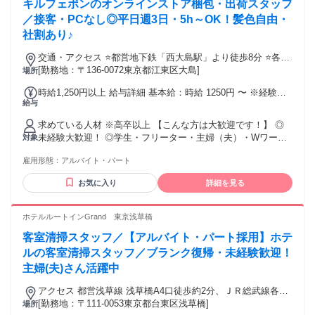
キルフェボンのオンラインストア梱包・出荷スタッフ
方 ・フルタイムでがんばりたい ▼応援します ・テスト期間
や遊びの予定等に合わせたシフトで安心して働きたい方 ・
／接客・PCなし◎平日週3日・5h～OK！髪色自由・
「就活に役立つバイトがしたい！」等の稼ぐ以外の目的意識
社割あり♪
をお持ちの方 お問合せだけでもOKです！まずは、お気軽にご
応募ください！！
交通・アクセス ⭐都営地下鉄「西大島駅」より徒歩8分 ⭐各線
「亀戸駅」より徒歩9分
[勤務地：〒136-0072東京都江東区大島]
場所
時給1,250円以上 給与詳細 基本給：時給 1250円 〜 ※経験・
給与
能力等を考慮の上、給与を決定します。
求めている人材 ※高卒以上 【こんな方は大歓迎です！】 ◎
未経験大歓迎！ ◎学生・フリーター・主婦（夫）・Wワーク
対象
歓迎 ◎立ち仕事・軽作業に抵抗がない方 ◎丁寧な梱包作業が
雇用形態：
アルバイト・パート
できる方 ◎チームでの協働を楽しめる方 ◎贈り物の包装や商
品管理が好きな方
お気に入り
詳細を見る
ホテルルートインGrand 東京浅草橋
客室清掃スタッフ／【アルバイト・パート採用】ホテ
ルの客室清掃スタッフ／ブランク復帰・未経験歓迎！
主婦(夫)さん活躍中
アクセス 都営浅草線 浅草橋A4口徒歩約2分、ＪＲ総武線各停
浅草橋A4口徒歩約2分、都営浅草線 蔵前A1a口徒歩約6分
[勤務地：〒111-0053東京都台東区浅草橋]
場所