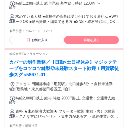
時給1,230円以上 給与詳細 基本給：時給 1230円 〜
給与
求めている人材 ■高校生の応募は受け付けておりません ■Wワ
ークOK ■動画撮影・編集できる方 ■SNS・取材等顔出しOKな
対象
方 ■フリーター歓迎 ■主婦（夫）歓迎 ■週末勤務出来る方歓迎
雇用形態：
アルバイト・パート
【必須スキル】 ※ ①～③のいずれかを満たしている方 ①ペ
ットの飼育経験がある方 ②動物関連のお仕事のご経験または
お気に入り
詳細を見る
動物関連の資格をお持ちのある方 ・動物看護師(士) ・元トリ
マー、ドッグトレーナー、訓練士 ・ドッグホテル、ペットホ
テルでの勤務経験のある方 ・動物病院に勤めていたが今はお
株式会社JWソリューション
休みしている方 ③動物関連の資格をお持ちの方 ・愛玩動物飼
カバーの制作業務／【日勤×土日祝休み】マジックテ
養管理士/愛犬飼育管理士 ・家庭犬訓練士/公認訓練士 ・認定
ペットシッター ・JAHA認定家庭犬しつけ ・インストラクタ
ープをコツコツ縫製◎未経験スタート歓迎！用賀駅徒
ー など ご応募いただく際に上記①～③のどの項目に該当する
歩スグ♪/58671-01
か記載お願いいたします。 上記に加え、自己PRも記載いただ
けましたら、優先的にご連絡させていただきます！ 【歓迎・
アクセス 田園都市線「用賀駅」北口徒歩8分 ＊自転車通勤OK
優遇条件】 ・フルタイム出勤など、バイトリーダーとして本
＊
[勤務地：東京都世田谷区玉川台]
場所
部連絡や事務作業ができる方 ・作業を覚えた後、他スタッフ
時給2,000円以上 給与 時給 2000円以上 交通費：交通費支給
へレクチャーや声掛けができる方 ・カメラ / イラスト / SNS
給与
月額上限20,000円まで支給
運用が得意な方
資格 ★未経験者大歓迎★ フリーター歓迎 主婦（夫）大歓迎
＜こんな方にぴったり＞ ・集中力がある方 ・単純作業が苦で
対象
はない方 ・裁縫やハンドメイド/手芸が好きな方
雇用形態：
派遣社員