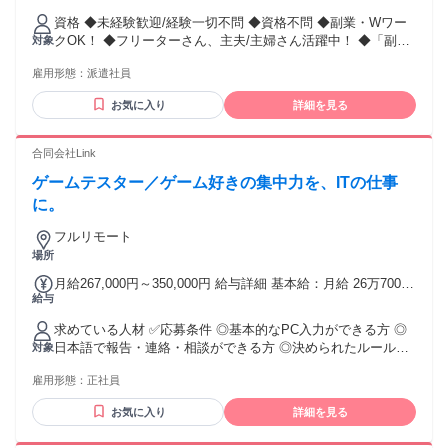
資格 ◆未経験歓迎/経験一切不問 ◆資格不問 ◆副業・Wワー
クOK！ ◆フリーターさん、主夫/主婦さん活躍中！ ◆「副
対象
業」「副収入」にもオススメ！ 10代・20代の学生・フリータ
雇用形態：
派遣社員
ー・Wワークはもちろん、 30代・40代の主婦さん・主夫さん
や、 50代のミドル層の方、60代前半のシニア世代の方迄幅広
お気に入り
詳細を見る
い年代の方が活躍中！ ＜＜日払い・週払い可能な職場で、す
ぐに稼ぎたい！！＞＞ 仕事を始める理由はこれでOK◎楽しく
なったら継続して働いてもらえればOKなんです♪ 丁寧な研修
合同会社Link
があるので、未経験でもすぐに活躍することが出来る職場◎
ゲームテスター／ゲーム好きの集中力を、ITの仕事
既存スタッフの90％以上が未経験スタートなので安心◎ ★★
こんな方大歓迎！！！★★ ◆昼間や・夜など空いた時間を有
に。
効活用したい ◆ワイワイガヤガヤより、モクモクコツコツが
フルリモート
好き ◆接客業よりも、倉庫作業の様な集中できる仕事が好き
場所
◆どうせは働くなら、効率良くしっかり稼げる職場が良い ◆
週1日の週もあれば、週5日の週もある 自分のペースで勤務し
月給267,000円～350,000円 給与詳細 基本給：月給 26万7000
たい ◆すぐにお金が必要！日払い・週払いの仕事をしたい な
給与
円 〜 35万円 固定残業代：なし 【一律手当】 全員に一律で支
どなど、ほんと～に、誰でも大歓迎なんです！
払われる通勤・皆勤・家族手当金額：なし 全員に一律で支払
求めている人材 ✅応募条件 ◎基本的なPC入力ができる方 ◎
われるその他手当金額：なし 基本給：月給 26.7万円 〜 35万
日本語で報告・連絡・相談ができる方 ◎決められたルールや
対象
円 固定残業代：なし
期限を守れる方 経験・学歴・資格は問いません。 IT業界やテ
雇用形態：
正社員
スト業務が初めての方も歓迎します。 ✅こんな方に向いてい
ます ◇ゲームやスマートフォンアプリが好きな方 ◇普段から
お気に入り
詳細を見る
PCやスマートフォンをよく使う方 ◇間違いや小さな変化によ
く気づく方 ◇一つひとつの作業を丁寧に進められる方 ◇集中