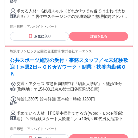
給与
との金額給制度あり １案件ごとに業務委託費を設定していま
す。 ①アシスタント＿6,000円 ②シニア＿8,000円 ③リーダー
求める人材: 《必須スキル（どれか1つでも当てはまれば大歓
＿10,000円
迎!!）》 * 居住中ステージングの実務経験 * 整理収納アドバイ
対象
ザー等の資格（または同等の実務経験） * お掃除スタッフで
雇用形態：
アルバイト・パート
の勤務経験がある方 * 物件写真撮影のご経験のある方 * 売主
様と笑顔で円滑なコミュニケーションが取れる方 《こんな方
お気に入り
詳細を見る
歓迎》 * 学歴不問 * Wワーク・トリプルワークOK！！
駒沢オリンピック公園総合運動場/株式会社オーエンス
公共スポーツ施設の受付・事務スタッフ／≪未経験歓
迎！≫週2日～ＯＫ★Ｗワーク・副業・扶養内勤務Ｏ
Ｋ
交通・アクセス 東急田園都市線「駒沢大学駅」～徒歩15分 ★
駒沢大学駅～バス多数あり
[勤務地：〒154-0013東京都世田谷区駒沢公園]
場所
時給1,230円 給与詳細 基本給：時給 1230円
給与
求めている人材 【PC基本操作できる方(Ｗord・Ｅxcel等)歓
迎】 ＼未経験スタート大歓迎！／ ●10代～60代男女活躍中 ●
対象
学生歓迎！授業やサークルと両立ＯＫ ●Ｗワーク希望のフリ
雇用形態：
アルバイト・パート
ーターもＯＫ ●事務、コールセンター、受付経験者など歓迎 ●
異業種からの転職者も大歓迎です！ ●スポーツ好きやスポー