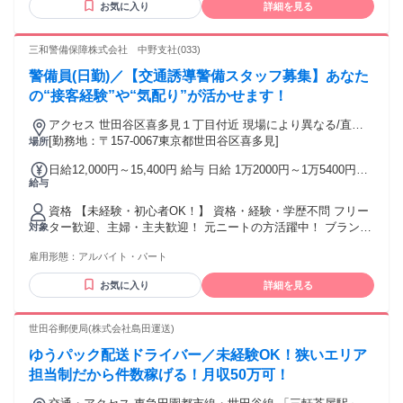
お気に入り
詳細を見る
す。 自分に自信がない方でも、少しでも教えることが好きな
方、 人の喜んだり嬉しそうな姿を見ることが好きな方はご応
募ください。 ⭐歓迎条件⭐ ・未経験者大歓迎 ・将来、教育業
三和警備保障株式会社 中野支社(033)
界や教員として働きたい方 ・平日のみ働きたい方 ・週4日や
警備員(日勤)／【交通誘導警備スタッフ募集】あなた
週5日勤務もOK ・子どもが好きな方 ・教育に興味のある方
・人とのコミュニケーションが好きな方 ・一人一人と向き合
の“接客経験”や“気配り”が活かせます！
って仕事がしたい方 ・塾講師、家庭教師などのアルバイト・
アクセス 世田谷区喜多見１丁目付近 現場により異なる/直行
パート経験者優遇 ⭐採用予定人数は5名以上⭐ 未経験の方で
直帰/勤務地相談可 ■電話面接■来社不要
[勤務地：〒157-0067東京都世田谷区喜多見]
場所
も、勤務開始前にしっかりとした研修があるから安心です。
教室長や先輩講師のフォローもあるので、安心して授業を進
日給12,000円～15,400円 給与 日給 1万2000円～1万5400円
められます。
給与
（一律手当を含む） ━━━━━ - ★ - ━━━━━ 原則週払
い！日払いOK！ ━━━━━━━━━━━━━ お財布がさみ
資格 【未経験・初心者OK！】 資格・経験・学歴不問 フリー
しくても安心！ 【週払い制】【毎週水曜給料日】 なんと！日
ター歓迎、主婦・主夫歓迎！ 元ニートの方活躍中！ ブランク
対象
払いも可（当日入金） ━━━━━━━━━━━━━━━━ ＼
OK！副業・WワークOKです！ 髭・ネイル・ピアスOK！髪
＼＼｜｜｜｜／／／ 初回30日勤務で 【44万円以上をGET♪】
雇用形態：
アルバイト・パート
型・髪色自由！ 長期歓迎！経験者・有資格者歓迎！ 【ミド
／／／｜｜｜｜＼＼＼ 日給1万2000円×初回30日 祝い金5万円
ル・シニア世代活躍中！】 40代～50代のミドルや中高年から
研修手当3.6万円
お気に入り
詳細を見る
60代以上のシニア世代も活躍中！ 【以下でお探しの方にも
◎】 施設警備、常駐警備、施設管理、 大学・学校・病院警
備、現場作業、 軽作業、整備など 【下記の資格ある方歓
世田谷郵便局(株式会社島田運送)
迎！】 ＊交通誘導警備業務2級 ＊施設警備業務2級 ＊警備員
ゆうパック配送ドライバー／未経験OK！狭いエリア
指導責任者 ＊列車見張員
┏━━━━━━━━━━━━━━━┓ 現場の人数は十分に配
担当制だから件数稼げる！月収50万可！
置！ 力仕事なし！休憩スペースあり！