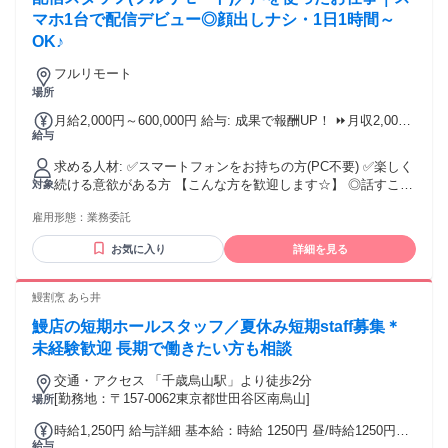
も歓迎
マホ1台で配信デビュー◎顔出しナシ・1日1時間～
OK♪
フルリモート
場所
月給2,000円～600,000円 給与: 成果で報酬UP！ ⏩月収2,000
給与
円～600,000円！ ⭐時給換算：1200円〜MAX3000円 ⭐成果に
応じてステップアップ可能 《報酬例》 ◆学生（週3日・1日3
求める人材: ✅スマートフォンをお持ちの方(PC不要) ✅楽しく
時間） ⏩月4～5万円前後 ◆主婦（週5日・1日4時間） ⏩月10
続ける意欲がある方 【こんな方を歓迎します☆】 ◎話すこと
対象
万円前後 ◆本業配信者（1日6時間以上） ⏩月30万円以上も可
が好きな方 ◎自分の「好き」を発信したい方 ◎在宅で収入を
能！ ※給与に関しては、 株式会社ライブナウVより支給しま
雇用形態：
業務委託
得たい方 ◎副業・Wワークを探している方
す。
｡.ꕤ‿ꕤ.｡｡.ꕤ‿ꕤ.｡｡.ꕤ‿ꕤ.｡｡.ꕤ‿ꕤ.｡｡.ꕤ‿ꕤ.｡ ☘フリーター
お気に入り
詳細を見る
OK ☘主婦・主夫OK ☘大学生OK ☘副業・WワークOK ☘学
歴・経験不問 ☘未経験者歓迎 ☘経験者歓迎 「配信にチャレン
ジしたい」 応募理由はそれだけでOK♪ どうぞお気軽にご応募
鰻割烹 あら井
ください！ ｡.ꕤ‿ꕤ.｡｡.ꕤ‿ꕤ.｡｡.ꕤ‿ꕤ.｡｡.ꕤ‿ꕤ.｡｡.ꕤ‿ꕤ.｡
鰻店の短期ホールスタッフ／夏休み短期staff募集＊
未経験歓迎 長期で働きたい方も相談
交通・アクセス 「千歳烏山駅」より徒歩2分
[勤務地：〒157-0062東京都世田谷区南烏山]
場所
時給1,250円 給与詳細 基本給：時給 1250円 昼/時給1250円
給与