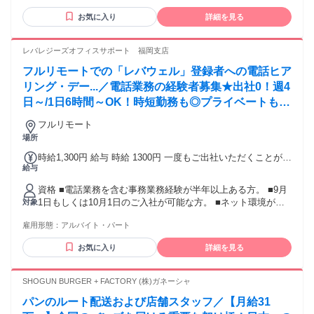
お気に入り
詳細を見る
レバレジーズオフィスサポート 福岡支店
フルリモートでの「レバウェル」登録者への電話ヒア
リング・デー...／電話業務の経験者募集★出社0！週4
日～/1日6時間～OK！時短勤務も◎プライベートも大
事に働ける♪
フルリモート
場所
時給1,300円 給与 時給 1300円 一度もご出社いただくことがご
給与
ざいませんので、交通費は発生いたしません。
資格 ■電話業務を含む事務業務経験が半年以上ある方。 ■9月
1日もしくは10月1日のご入社が可能な方。 ■ネット環境が
対象
40Mbps以上である方。 ┗「インターネット 速度 測定」と検
雇用形態：
アルバイト・パート
索いただくと速度テストのサイトに繋がりますのでお試しく
ださい。 ＜テレアポ・電話応対の経験者歓迎！＞ ★困ったと
お気に入り
詳細を見る
きは周りの先輩にすぐ聞ける環境なので安心です！ ＜こんな
方にピッタリ＞ ・電話対応経験を活かしたい方 ・人の気持ち
をくみ取るのが得意な方 ・サポートや気配りが自然にできる
SHOGUN BURGER + FACTORY (株)ガネーシャ
方 ・オフィスより、自宅で集中したい派の方 【活かせる経
パンのルート配送および店舗スタッフ／【月給31
験・スキル】 データ入力、事務、一般事務、 コールセンタ