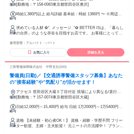
[勤務地：〒158-0083東京都世田谷区奥沢]
場所
時給1,380円以上 給与詳細 基本給：時給 1380円 〜 ※周辺エ
給与
リアでも高時給スタート！しっかり稼げます◎
求めている人材 ✿°. メッセージ .°✿ BETTER ISは、「暮らし
の台所」のような存在を目指すお店です。 お客様にとって心
対象
地よい空間を、一緒につくっていける方をお待ちしています♪
雇用形態：
アルバイト・パート
【こんな人を募集しています】 ・１年以上 飲食店・セントラ
ルキッチン等で調理経験がある方 ・人と接することが好きな
お気に入り
詳細を見る
方 ・丁寧なコミュニケーションができる方 ・食や暮らしに興
味がある方 ・無理のないサステナブルな考え方に共感できる
方 【歓迎！】 ・飲食店での勤務や接客経験（業種問わず）
三和警備保障株式会社 中野支社(043)
・チームで働くことに前向きな方 ・カフェや食に興味がある
警備員(日勤)／【交通誘導警備スタッフ募集】あなた
・おしゃれなだけでなく、意味のある仕事がしたい ・人に喜
んでもらうことが好き
の“接客経験”や“気配り”が活かせます！
アクセス 世田谷区大蔵５丁目付近 現場により異なる/直行直
帰/勤務地相談可 ■電話面接■来社不要■即日勤務
[勤務地：〒157-0074東京都世田谷区大蔵]
場所
日給12,000円～15,400円 給与 日給 1万2000円～1万5400円
給与
（一律手当を含む） ━━━━━ - ★ - ━━━━━ 原則週払
い！日払いOK！ ━━━━━━━━━━━━━ お財布がさみ
資格 【未経験・初心者OK！】 資格・経験・学歴不問 フリー
しくても安心！ 【週払い制】【毎週水曜給料日】 なんと！日
ター歓迎、主婦・主夫歓迎！ 元ニートの方活躍中！ ブランク
対象
払いも可（当日入金） ━━━━━━━━━━━━━━━━ ＼
OK！副業・WワークOKです！ 髭・ネイル・ピアスOK！髪
＼＼｜｜｜｜／／／ 初回30日勤務で 【44万円以上をGET♪】