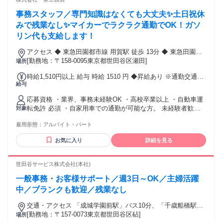
40代など未経験で初めて活躍中 ・職歴不問！フリーターの方
事務スタッフ／専門知識はなくても大丈夫✨土日祝休
やブランクがある方、初めて働く方も歓迎 ■■■■ 充実の研
修・制度 ■■■■ ・入社時研修 ・「パーソナルカラー研修」
みで残業なし✨マイカーでラクラク通勤でOK！ガソ
（一部対象者のみ） ・社内公募制度 ・産前産後休暇 ・育児
リン代も支給します！
休暇 ・育児短期間勤務制度（小学校4年時まで） ・介護・看
護休暇 ・階層別研修 ・慶弔休暇などの特別休暇 年齢の条件
アクセス ◆ 東急田園都市線 用賀駅 徒歩 13分 ◆ 東急田園都
と理由：例外事由3号のイ・45歳まで ※未経験から育成する
市線 桜新町駅 車 9分 ◆ 東急大井町線 上野毛駅 車 10分 ◆ 東
[勤務地：〒158-0095東京都世田谷区瀬田]
場所
ことを目的とした募集のため
急大井町線 二子玉川駅 車 13分 ◆ 東急田園都市線 二子玉川
時給1,510円以上 給与 時給 1510 円 ◆昇給あり ※通勤交通費
駅 車 13分
給与
支給あり。 ※業務時間内の外出業務（交通機関・自家用車）
あり、交通費は全額会社負担。 ◆支払い方法： 月1回 ◆交通
応募資格 ・業界、事務未経験OK ・高校卒業以上 ・自動車運
費： 全額支給
転免許 必須 ・自家用車での通勤が可能な方。 未経験者歓迎/
対象
高校卒業以上
雇用形態：
アルバイト・パート
お気に入り
詳細を見る
世田谷サービス株式会社(本社)
一般事務・お客様サポート／週3日～OK／主婦活躍
中／ブランクも歓迎／残業なし
交通・アクセス 「成城学園前駅」バス10分、「千歳船橋駅」
バス4分
[勤務地：〒157-0073東京都世田谷区砧]
場所