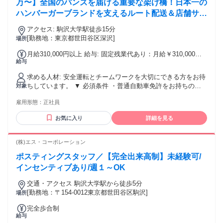
ー、テレアポ、 在宅勤務、リモートワークなどの業務経験。
万〜】全国のバンズを届ける重要な架け橋！日本一の
ハンバーガーブランドを支えるルート配送＆店舗サポ
ート
アクセス: 駒沢大学駅徒歩15分
[勤務地：東京都世田谷区深沢]
場所
月給310,000円以上 給与: 固定残業代あり：月給￥310,000以
給与
上は1か月当たりの固定残業代￥40,000（22時間相当分）を含
む。22時間を超える残業代は追加で支給する。 【給与・年収
求める人材: 安全運転とチームワークを大切にできる方をお待
例】 ご経験やスキルを考慮の上、スタート給与を決定しま
ちしています。 ▼ 必須条件 ・普通自動車免許をお持ちの方
対象
す。 ★バンズ製造やベーカリーでの実務経験をお持ちの方
・ハイエースサイズの車両の運転ができる方（日常的に運転
は、スキルを正当に評価し、スタート給与にしっかりプラス
雇用形態：
正社員
されている方歓迎） ▼ こんな方にピッタリです！ ・安全運
して優遇いたします！ （時間外手当は実働分全額支給、賞与
転を心がけ、責任感を持って配送業務に取り組める方 ・丁寧
は業績連動：昨年度実績基本給2ヶ月分、昇給あり） ・基本
お気に入り
詳細を見る
な仕事ができ、教えられたルールや工程をきっちり守れる方
給：270,000円 ＋ 時間外手当 ・月収モデル：310,000円前後
・配送だけでなく、清掃や仕込みなど、現場作業全般を楽し
（※時間外労働約22時間の場合） 【勤務時間・休日】 ・勤務
んで取り組める方 ・チームで協力して働くことが好きな方
(株)エス・コーポレーション
時間：6:00〜18:00の間でシフト制（実働8時間・休憩あり）
※「自分の仕事で家族を幸せにしたい」「安定した環境で長
・休日：シフト制
ポスティングスタッフ／【完全出来高制】未経験可/
く働きたい」というビジョンに共感していただける方をお待
ちしています！
インセンティブあり/週１～OK
交通・アクセス 駒沢大学駅から徒歩5分
[勤務地：〒154-0012東京都世田谷区駒沢]
場所
完全歩合制
給与