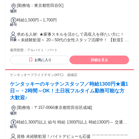
♪
[勤務地：東京都世田谷区]
場所
時給1,500円～1,700円
給与
求める人材: ★家事スキルを活かして高収入を得たい方に！
＜未経験歓迎＞ 20～50代の女性スタッフ活躍中！ 【歓迎】
対象
・人に喜んでもらえる仕事がしたい方 ・家事のスキルを活か
雇用形態：
アルバイト・パート
して伸ばしたい方 ・家事や育児と両立して働きたい方 ・基本
的なコミュニケーションがとれる方 ・常に誠実な対応を心掛
お気に入り
詳細を見る
けられる方 ・チームワークを大事にできる方
ケンタッキーフライドチキン(KFC) 成城店
ケンタッキーのキッチンスタッフ／時給1300円★週1
日～・2時間～OK！土日祝フルタイム勤務可能な方
大歓迎♪
[勤務地：〒157-0066東京都世田谷区成城]
場所
時給1,300円以上 給与 時給 1300円以上 時給1300円～ 交通
給与
費：交通費支給
資格 未経験歓迎！バイトデビューも応援 ￣￣￣￣￣￣￣￣￣