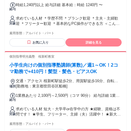
時給1,240円以上 給与詳細 基本給：時給 1240円 〜
給与
求めている人材 ＊学歴不問 ＊ブランク歓迎 ＊主夫・主婦歓
迎 ＊フリーター歓迎 ＊基本的なPC操作ができる方 ＜こんな
対象
方は歓迎＞ ・一般事務・営業事務・受付・電話対応など ・･
雇用形態：
アルバイト・パート
営業や接客のご経験者歓迎 ・運送、運輸業界での勤務経験が
ある方 ・お客様へのご案内､日程調整できる方
お気に入り
詳細を見る
個別指導明光義塾 桜新町教室
小学生向けの個別指導塾講師(算数)／週1～OK！2コ
マ勤務で+410円！髪型・髪色・ピアスOK
交通・アクセス 桜新町駅徒歩2分、用賀駅徒歩16分、自転
車・バス・バイク通勤可（応相談）
[勤務地：東京都世田谷区船橋]
場所
1業務あたり 2,100円～2,500円（コマ 90分） 給与詳細 1業務
給与
あたりは、1コマあたりを意味します。 基本給：1業務あたり
2100円 〜 2500円(90分) ◆1コマ(授業：90分+入替10分＝100
求めている人材 短大・大学卒or在学中の方 ★経験、資格は不
分)／2100円以上＋日次手当／1コマ勤務時205円、2コマ以上
問です！ ★学生、フリーター、主婦（夫）活躍中！ ★新大学
対象
勤務時410円 ◆月の勤務日数に応じて3ヶ月ごとに昇給も可能
一年生も大歓迎！ ★就活を終えた大学4年生も応援！ ⭐自分は
です！
雇用形態：
アルバイト・パート
学歴が高くないから塾講師は無理だ...と考えている人へ⭐
「学力があること」と「教えることが上手い」は全くの別で