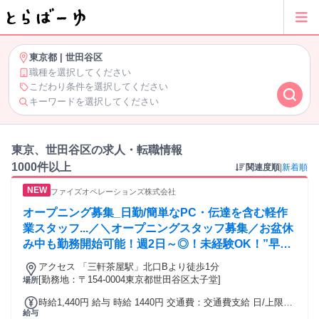
東京都
|
世田谷区
職種を選択してください
こだわり条件を選択してください
キーワードを選択してください
東京、世田谷区の求人・転職情報
1000件以上
関連度順
|
新着順
ファイズオペレーションズ株式会社
オープニング募集_日勤/簡単なPC・伝達を含む軽作
業スタッフ...／＼オープニングスタッフ募集／お盆休
み中も勤務開始可能！週2日～◎！未経験OK！”早く
働きたい！”方大歓迎★
アクセス 「三軒茶屋駅」北口Bより徒歩1分
[勤務地：〒154-0004東京都世田谷区太子堂]
場所
時給1,440円 給与 時給 1440円 交通費：交通費支給 日/上限
給与
2,450円まで