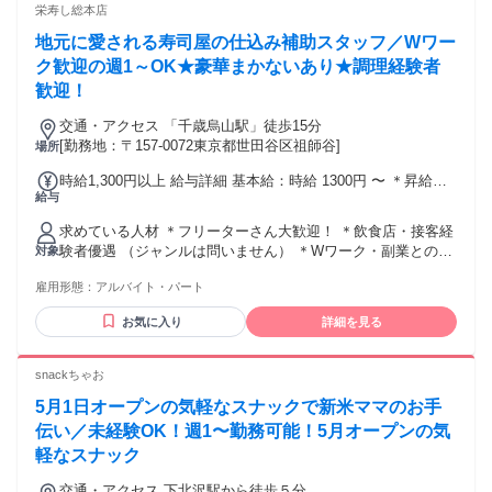
栄寿し総本店
地元に愛される寿司屋の仕込み補助スタッフ／Wワー
ク歓迎の週1～OK★豪華まかないあり★調理経験者
歓迎！
交通・アクセス 「千歳烏山駅」徒歩15分
[勤務地：〒157-0072東京都世田谷区祖師谷]
場所
時給1,300円以上 給与詳細 基本給：時給 1300円 〜 ＊昇給あ
給与
り
求めている人材 ＊フリーターさん大歓迎！ ＊飲食店・接客経
験者優遇 （ジャンルは問いません） ＊Wワーク・副業との掛
対象
け持ちOK ＊レギュラー勤務でしっかりシフトに入りたい方
雇用形態：
アルバイト・パート
＊接客のお仕事にブランクがある方も歓迎 ＊年末年始・GW
に勤務可能な方優遇 ★こんな方にオススメ★ ＊これまでの調
お気に入り
詳細を見る
理経験やスキルを活かしたい方 ＊美味しいまかない（お寿司
や海鮮！） を楽しみに働きたい方 ＊地元で長く愛される、
活気あるお店で働きたい方 上記に1つでも当てはまる方は、
snackちゃお
ぜひお気軽にご応募ください！
5月1日オープンの気軽なスナックで新米ママのお手
伝い／未経験OK！週1〜勤務可能！5月オープンの気
軽なスナック
交通・アクセス 下北沢駅から徒歩５分