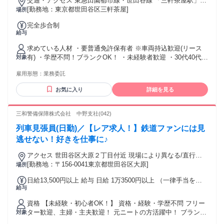
交通・アクセス 東急田園都市線・世田谷線 「三軒茶屋駅」
┗━━━━━━━━━━━━━━━┛ ハローワークでお仕事
から徒歩約5分
[勤務地：東京都世田谷区三軒茶屋]
場所
を探されている方も ご応募ください！ 年齢の条件と理由：18
歳以上（警備業法による）
完全歩合制
給与
求めている人材 ・要普通免許保有者 ※車両持込歓迎(リース
有) ・学歴不問！ブランクOK！ ・未経験者歓迎 ・30代40代
対象
50代活躍中！ 幅広い年代のドライバーが活躍中です！ ＜お仕
雇用形態：
業務委託
事習得の流れ＞ 入社してからは､まず半日の研修からスター
ト！ その後は先輩の助手としてお仕事｡ そして1日30件程の配
お気に入り
詳細を見る
送を目安に地理を覚えて頂きます｡ 慣れてきたらひとり立ちで
す！ エリアはとても狭いので覚えるのも簡単♪ 皆10日もあれ
ば覚えられているので安心してくださいね！ ※業務ではスマ
三和警備保障株式会社 中野支社(042)
－トフォン(貸与)を使用します｡
列車見張員(日勤)／【レア求人！】鉄道ファンには見
逃せない！好きを仕事に♪
アクセス 世田谷区大原２丁目付近 現場により異なる/直行直
帰/勤務地相談可 ■電話面接■来社不要■即日勤務
[勤務地：〒156-0041東京都世田谷区大原]
場所
日給13,500円以上 給与 日給 1万3500円以上 （一律手当を含
給与
む） ┏┏┏┏ ━━━━━━━━━━━━ ■□ 原則週払い！日
払いOK！□■ ━━━━━━━━━━━━━━━━ お財布がさ
資格 【未経験・初心者OK！】 資格・経験・学歴不問 フリー
みしくても安心！ 【週払い制】【毎週水曜給料日】 なんと！
ター歓迎、主婦・主夫歓迎！ 元ニートの方活躍中！ ブランク
対象
日払いも可（当日入金） ━━━━━━━━━━━━━━━━
OK！副業・WワークOKです！ 髭・ネイル・ピアスOK！髪