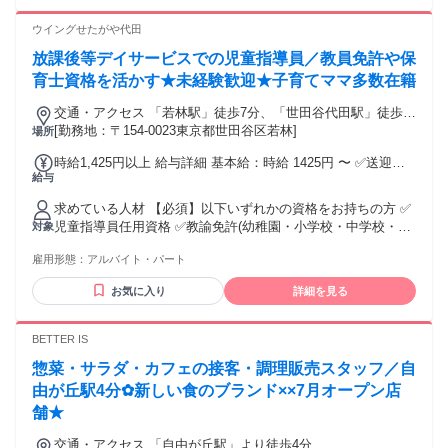
ウイングせたがや代田
放課後等デイサービスでの児童指導員／教員免許や保
育士資格を活かす★未経験歓迎★子育てママ多数在籍
交通・アクセス 「若林駅」徒歩7分、「世田谷代田駅」徒歩
11分、 「梅が丘駅」徒歩13分
[勤務地：〒154-0023東京都世田谷区若林]
場所
時給1,425円以上 給与詳細 基本給：時給 1425円 〜 ✅送迎業
給与
務可能な方はさらに手当あり！ （運転手当400円/日） 試用・
研修期間：3か月 試用・研修期間の条件：本採用と同じ ＊経
求めている人材 【必須】以下いずれかの資格をお持ちの方 ✅
験・スキルに応じて期間の短縮あり
児童指導員任用資格 ✅教諭免許(幼稚園・小学校・中学校・高
対象
等学校) └失効していてもOK！／要証明書 ✅保育士、社会福
雇用形態：
アルバイト・パート
祉士資格をお持ちの方 ✅大学で社会福祉学・心理学・教育
学・ 社会学を専修する学部・学科を卒業した方 ⭐実務未経験
お気に入り
詳細を見る
者歓迎！ ―――――――――――――― こんな方は、ぜひご
応募を！ ＊子どもが好きな方 ＊人を思い、利用者に寄り添え
る方 ＊家事・育児経験が役立つ仕事をしたい方 ＊児童発達支
BETTER IS
援/療育サポートに興味がある方 ＊子育て・学童保育などの経
惣菜・サラダ・カフェの接客・調理販売スタッフ／自
験者 「資格は持っているけれど、ずっと専業主婦だった」
「自分の子育てに専念していたので現場経験がない」 という
由が丘駅4分✿新しい食のブランド××7月オープン店
方こそ、ウイングが一番求めている人材です！
舗★
交通・アクセス 「自由が丘駅」より徒歩4分