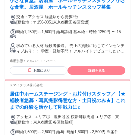
小さな食堂。居酒屋 ホールキッチンスタッフ／小さ
な食堂。居酒屋 ホールキッチンスタッフ募集
交通・アクセス 経堂駅から徒歩2分
[勤務地：〒156-0051東京都世田谷区宮坂]
場所
時給1,250円～1,500円 給与詳細 基本給：時給 1250円 〜 1500
給与
円 ■経験者優遇。 ■能力に応じて即時給UPあり ■売上の貢献
に応じてインセンティブあり ・交通費規定支給（※１日交通
求めている人材 経験者優遇。 売上の貢献に応じてインセンテ
費上限往復４００円） ※領収書の提示必要あり
ィブあり！！ 学歴・経験不問！ アルバイトデビューしたい学
対象
生さんやフリーターの方大歓迎！ ・主婦/主夫、フリーター、
雇用形態：
アルバイト・パート
大学生、活躍中！！ ・20代～40代の方々が多数活躍中の職
場！！ 【歓迎条件】 ・接客が好きな方 ・接客業経験者 ・お
お気に入り
詳細を見る
客さまに喜んで頂くことが好きな方 ・コツコツと前向きに取
り組める方
スマイクラス株式会社
居住中ホームステージング・お片付けスタッフ／【★
経験者急募・写真撮影得意な方・土日祝のみ★】これ
までの経験を活かして即戦力に♬
アクセス: エリア① 世田谷区 桜新町駅周辺 エリア② 東急
[勤務地：東京都世田谷区桜新町]
東横沿線 現場へ直行直帰がほとんどです！
場所
時給1,500円～2,500円 給与: 時給1,500円～2,500円 ※案件ご