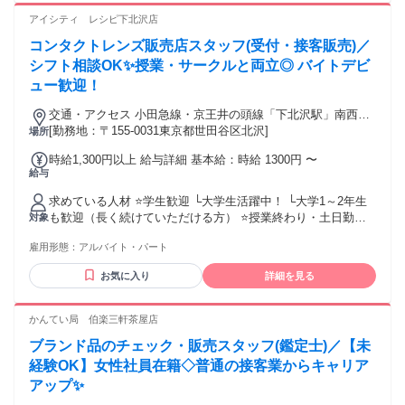
謝される仕事がしたい ＜髪型・髪色・ピアスOK＞ ※派手す
アイシティ レシピ下北沢店
ぎない範囲（社内規定あり）
コンタクトレンズ販売店スタッフ(受付・接客販売)／
シフト相談OK✨授業・サークルと両立◎ バイトデビ
ュー歓迎！
交通・アクセス 小田急線・京王井の頭線「下北沢駅」南西口
より徒歩1分
[勤務地：〒155-0031東京都世田谷区北沢]
場所
時給1,300円以上 給与詳細 基本給：時給 1300円 〜
給与
求めている人材 ⭐学生歓迎 └大学生活躍中！ └大学1～2年生
も歓迎（長く続けていただける方） ⭐授業終わり・土日勤務
対象
できる方歓迎 ⭐アルバイトデビュー歓迎
雇用形態：
アルバイト・パート
╭━━━━━━━━━━╮ こんな方にピッタリ！ ╰━━ｖ
━━━━━━━╯ ✅ 授業やサークルと両立して楽しく働きた
お気に入り
詳細を見る
い ✅ 就活で話せる経験を作りたい ✅ 活気ある「下北沢」の
街が好き ✅ 人と話すことが好きで、誰かの役に立ちたい ＜髪
型・髪色・ピアスOK＞ ※派手すぎない範囲（社内規定あり）
かんてい局 伯楽三軒茶屋店
ブランド品のチェック・販売スタッフ(鑑定士)／【未
経験OK】女性社員在籍◇普通の接客業からキャリア
アップ✨