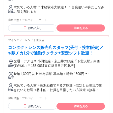
夜/時給1250円
求めている人材 ＊未経験者大歓迎！ ＊言葉遣いや身だしなみ
に気を配れる方
対象
雇用形態：
アルバイト・パート
お気に入り
詳細を見る
アイシティ レシピ下北沢店
コンタクトレンズ販売店スタッフ(受付・接客販売)／
✨駅チカ1分で通勤ラクラク⭐安定シフト歓迎！
交通・アクセス 小田急線・京王井の頭線「下北沢駅」南西口
より徒歩1分
[勤務地：〒155-0031東京都世田谷区北沢]
場所
時給1,300円以上 給与詳細 基本給：時給 1300円 〜
給与
求めている人材 ⭐長期勤務できる方歓迎 ⭐安定した環境で働
きたい方歓迎 ⭐将来的に社員を目指したい方歓迎 ⭐接客・販
対象
売経験者優遇（未経験可） ⭐20代～30代が中心の活気ある職
雇用形態：
アルバイト・パート
場 ╭━━━━━━━━━━╮ こんな方にピッタリ！ ╰━━
ｖ━━━━━━━╯ ✅接客スキルを磨いてキャリアアップし
お気に入り
詳細を見る
たい ✅福利厚生が整った環境で安心したい ✅「下北沢」の街
が好きで、地元密着で働きたい ✅人と話すことが好きで、感