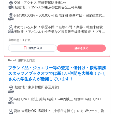
交通・アクセス 三軒茶屋駅徒歩1分
[勤務地：〒154-0024東京都世田谷区三軒茶屋]
場所
月給300,000円～500,000円 給与詳細 ※基本給・固定残業代の
給与
総額 基本給：月給 26万4000円 〜 43万3000円 固定残業代：
あり 1ヶ月あたり3万6000円 〜 6万7000円（固定残業時間：1
求めている人材 ＊学歴不問 ＊経験不問 ＊業界・職種未経験
ヶ月あたり22時間） 固定残業時間を超えた勤務時間について
者歓迎 ＊アパレルや小売業など接客販売経験者歓迎 ＊ブラン
対象
は別途残業代を支給する 【一律手当】 全員に一律で支払われ
ド品に興味がある方歓迎 ＊ブランクOK ＊無資格歓迎
る通勤・皆勤・家族手当金額：なし 全員に一律で支払われる
雇用形態：
正社員
その他手当金額：なし ★賞与年2回あり ★別途各種手当あり
★経験､年齢､能力､前職の給料を最大限考慮し決定
お気に入り
詳細を見る
Rehello 用賀駅北口店
ブランド品・ジュエリー等の査定・値付け・接客業務
スタッフ／ブックオフでは新しい仲間を大募集！たく
さんの学生さんが活躍しています！
[勤務地：東京都世田谷区用賀]
場所
時給1,240円以上 給与 時給 1,240円以上 研修中 時給 1,230円
給与
（研修期間 2 ヶ月習熟度により変動）
資格 未経験OK 15歳以上（中学生を除く）の方 Wワーク、副