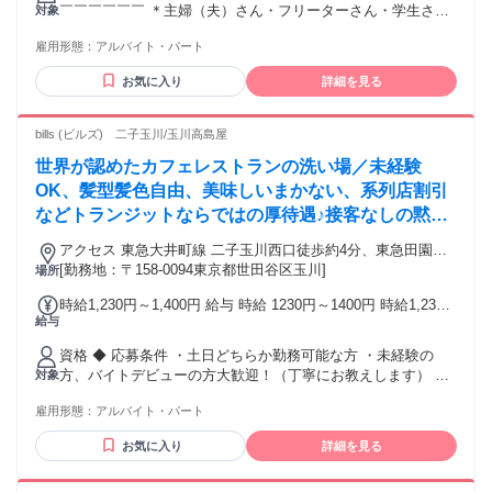
￣￣￣￣￣￣ ＊主婦（夫）さん・フリーターさん・学生さん
対象
皆さん大歓迎！ ＊Ｗワーク＆扶養内勤務もOK！ ＊未経験・
雇用形態：
アルバイト・パート
初心者ＯＫ ＊経験者歓迎 ＊副業・ＷワークＯＫ ＊ブランク
ＯＫ ＊友達と応募OK ／ KFCではこんなスタッフが活躍中！
お気に入り
詳細を見る
＼ ＊土日だけ働くフリーター ＊授業終わりの夕方から働く高
校生 ＊土日にサクッと働く大学生 ＊家事の合間に働く主婦
（夫）さん など、フリーター・学生・主婦（夫）と 幅広い層
bills (ビルズ) 二子玉川/玉川高島屋
のスタッフがKFCでは活躍中！ 【アクセス便利！】 成城学園
世界が認めたカフェレストランの洗い場／未経験
前駅1分 祖師ヶ谷大蔵駅12分 喜多見駅18分 千歳船橋駅30分
狛江駅33分 和泉多摩川駅40分 仙川駅39分 千歳烏山駅43分 つ
OK、髪型髪色自由、美味しいまかない、系列店割引
つじヶ丘駅45分 柴崎駅49分
などトランジットならではの厚待遇♪接客なしの黙々
作業なので安心！著名人にも愛され、各国メディアで
アクセス 東急大井町線 二子玉川西口徒歩約4分、東急田園都
「世界一の朝食」と称されたbillsで働こう！
市線 二子新地東口徒歩約14分、東急田園都市線 用賀南口徒歩
[勤務地：〒158-0094東京都世田谷区玉川]
場所
約19分 二子玉川駅から徒歩5分
時給1,230円～1,400円 給与 時給 1230円～1400円 時給1,230
給与
円～1,400円 土日祝 時給1,270円以上 経験・スキルなどを考慮
のうえ決定します ※給与改定あり（年2回） ※交通費全額支
資格 ◆ 応募条件 ・土日どちらか勤務可能な方 ・未経験の
給（上限月10万円) ※22時以降時給25％UP 交通費：交通費支
方、バイトデビューの方大歓迎！（丁寧にお教えします） ・
対象
給
年齢不問、学歴不問、資格不要！ ・学生、フリーター、主
雇用形態：
アルバイト・パート
婦・主夫さん、シニアの方まで皆さん大歓迎！ ◆ 歓迎条件
・飲食店、ホテル、給食センターなどで洗い場（ディッシュ
お気に入り
詳細を見る
ウォッシャー）の経験がある方歓迎！ ・黙々と作業に集中し
て働くのが好きな方 ・テキパキと効率の良い作業や整理整頓