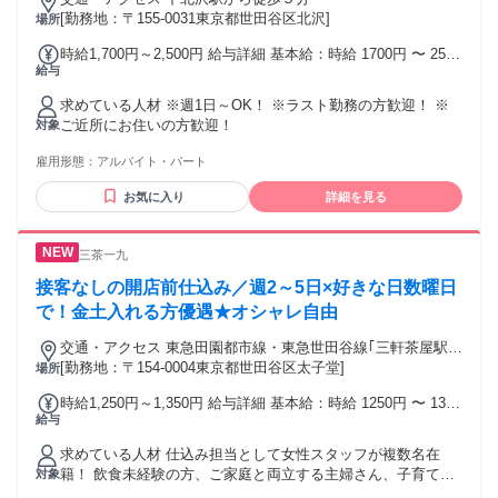
[勤務地：〒155-0031東京都世田谷区北沢]
場所
時給1,700円～2,500円 給与詳細 基本給：時給 1700円 〜 2500
給与
円
求めている人材 ※週1日～OK！ ※ラスト勤務の方歓迎！ ※
ご近所にお住いの方歓迎！
対象
雇用形態：
アルバイト・パート
お気に入り
詳細を見る
三茶一九
接客なしの開店前仕込み／週2～5日×好きな日数曜日
で！金土入れる方優遇★オシャレ自由
交通・アクセス 東急田園都市線・東急世田谷線｢三軒茶屋駅｣
北口A出口から徒歩10秒
[勤務地：〒154-0004東京都世田谷区太子堂]
場所
時給1,250円～1,350円 給与詳細 基本給：時給 1250円 〜 1350
給与
円 ◆昇給随時！アルバイトもお店での役割や貢献度に応じて
積極的に時給UPをしています！ ◆交通費全額支給 ※研修期
求めている人材 仕込み担当として女性スタッフが複数名在
間は最短1日～1か月あり（時給変動なし）
籍！ 飲食未経験の方、ご家庭と両立する主婦さん、子育てが
対象
ひと段落した主婦さんなど活躍中★ ◎自炊や家事のスキルで