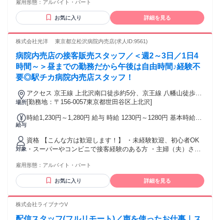
雇用形態：
アルバイト・パート
⭐協力しながら作業をすることがすきな方 こんな方にピッタ
リの職場です！！ 厨房調理技術者は全員中国から招聘したス
お気に入り
詳細を見る
ペシャリスト。 それぞれが自分の仕事に打ち込んでいるので
仲間とワイワイと働くよりは 一人で黙々と働きたい方にお勧
めです！ お近くにお住まいの方が多く在籍！ その他、二子玉
株式会社光洋 東京都立松沢病院内売店(求人ID:9561)
川、自由が丘、 溝の口、武蔵小杉から 出勤しているスタッフ
病院内売店の接客販売スタッフ／＜週2～3日／1日4
も！ ――――――――――――――――― ＊学生歓迎 ＊フ
リーター歓迎 ＊主婦・主夫歓迎 ＊未経験・アルバイトデビュ
時間～＞昼までの勤務だから午後は自由時間♪経験不
ー歓迎 ＊ブランク歓迎 ―――――――――――――――――
要◎駅チカ病院内売店スタッフ！
アクセス 京王線 上北沢南口徒歩約5分、京王線 八幡山徒歩約
9分、京王線 桜上水南口徒歩約13分
[勤務地：〒156-0057東京都世田谷区上北沢]
場所
時給1,230円～1,280円 給与 時給 1230円～1280円 基本時給
給与
1230円 朝9時まで時給1280円（一律早番手当50円含む） 交通
費：交通費支給 会社規定による
資格 【こんな方は歓迎します！】 ・未経験歓迎、初心者OK
・スーパーやコンビニで接客経験のある方 ・主婦（夫）さ
対象
ん、フリーターさん ・扶養内で働きたい方 ・ブランクがある
雇用形態：
アルバイト・パート
方も歓迎 ・スキマ時間に働きたい方 ・家事や育児と両立した
い方 ・Wワークや副業でしっかりと収入を得たい方 ・学生さ
お気に入り
詳細を見る
んOK 【こんな求人をお探しの方にもおすすめ】 ・接客販
売、スーパーやコンビニ、ドラックストアでのレジ・品出
し、雑貨販売、受付などの求人をお探しの方 ・カフェ、レス
株式会社ライブナウV
トラン、喫茶店などの飲食店でホールスタッフのお仕事をお
配信スタッフ(フルリモート)／声を使ったお仕事｜ス
探しの方にもおすすめ ・ハローワークでお仕事をお探しの方