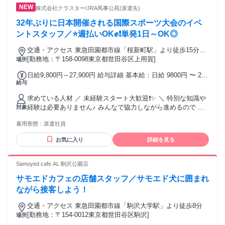
して取り組む作業が苦にならない方 ◇分からないことを自分
株式会社クラスター/JRA馬事公苑(派遣先)
から質問できる方 ◇未経験からIT分野へ挑戦したい方 ◇将来
に役立つ専門スキルを身につけたい方 ◇正社員として安定し
32年ぶりに日本開催される国際スポーツ大会のイベ
た働き方を始めたい方 ✅さまざまな経歴の方を歓迎します ◎
ントスタッフ／⭐週払いOK✊❗単発1日～OK◎
業界・職種未経験の方 ◎フリーターから正社員を目指す方 ◎
初めて転職する方 ◎ブランクから仕事復帰を目指す方 これま
交通・アクセス 東急田園都市線「桜新町駅」より徒歩15分、
での職種や経験ではなく、仕事に丁寧に取り組む姿勢を重視
小田急線「経堂駅」より徒歩20分
[勤務地：〒158-0098東京都世田谷区上用賀]
場所
しています。
日給9,800円～27,900円 給与詳細 基本給：日給 9800円 〜 2万
給与
7900円 固定残業代：なし 【一律手当】 全員に一律で支払わ
れる通勤・皆勤・家族手当金額：なし 全員に一律で支払われ
求めている人材 ／ 未経験スタート大歓迎❗✨ ＼ 特別な知識や
るその他手当金額：なし 働く時間帯によりお給料が変わりま
経験は必要ありません♪ みんなで協力しながら進めるので イ
対象
す⌚ ＜例＞ ⏰05:00～14:00…日給1万1200円 ⏰07:30～
ベントのお仕事が初めての方も安心です！ ＜こんな方におす
18:30…日給1万4700円 ⏰09:00～23:00…日給2万300円 ⏰
雇用形態：
派遣社員
すめ♪＞――――₊⁺༚˚✧ ✅ イベントスタッフの仕事に興味があ
14:00～22:00…日給9800円 など 【AD枠】 5:00～20:00 日給2
る ✅ 短期バイトでしっかり稼ぎたい ✅ スポーツが好き ✅ 期
万7900円も同時募集中！
お気に入り
詳細を見る
間限定のイベントに関わりたい
――――――――――――――――₊⁺༚˚✧ ✦・┈┈┈┈┈ ・
✦✦・┈┈┈┈┈ ・✦ ⇒アルバイト、パート、正社員等 前職
Samoyed cafe AL 駒沢公園店
の雇用形態は一切不問◎ ◎無資格歓迎 ◎ブランク歓迎／ブラ
サモエドカフェの店舗スタッフ／サモエド犬に囲まれ
ンクOK ◎学歴不問(中卒・高卒歓迎) ◎U・Iターン歓迎 ◎経
験不問 ◎主婦・主夫歓迎 ◎大学生歓迎 ✦・┈┈┈┈┈ ・
ながら接客しよう！
✦✦・┈┈┈┈┈ ・✦
交通・アクセス 東急田園都市線「駒沢大学駅」より徒歩8分
[勤務地：〒154-0012東京都世田谷区駒沢]
場所