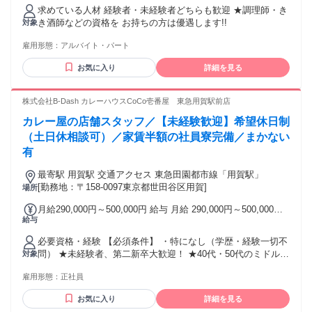
求めている人材 経験者・未経験者どちらも歓迎 ★調理師・き
き酒師などの資格を お持ちの方は優遇します!!
対象
雇用形態：
アルバイト・パート
お気に入り
詳細を見る
株式会社B-Dash カレーハウスCoCo壱番屋 東急用賀駅前店
カレー屋の店舗スタッフ／【未経験歓迎】希望休日制
（土日休相談可）／家賃半額の社員寮完備／まかない
有
最寄駅 用賀駅 交通アクセス 東急田園都市線「用賀駅」
[勤務地：〒158-0097東京都世田谷区用賀]
場所
月給290,000円～500,000円 給与 月給 290,000円～500,000円
給与
※所定労働時間超過分の労働については別途残業代を支給し
ます ※経験や能力を考慮し決定します。 ◆昇給：年1回 ◆賞
必要資格・経験 【必須条件】 ・特になし（学歴・経験一切不
与：年2回（店舗実績を反映） 【各種手当】 ・職能手当（店
問） ★未経験者、第二新卒大歓迎！ ★40代・50代のミドル層
対象
長職：月5万〜10万円） ・住宅手当（月2万円 ※本人名義に限
も活躍中！ ★ブランクがある方も歓迎します。 【歓迎条件】
る） ・家族手当（配偶者：月1万円／子1人につき月5000円）
雇用形態：
正社員
・飲食店での勤務経験がある方 （※アルバイトでの経験でも
・皆勤手当（月5000円） ・通勤手当（月2万円まで支給）
OK！） 最終学歴 高等学校以上
【モデル月収】 ・一般社員：月給29万円〜 ・店長昇進後：月
お気に入り
詳細を見る
給35万円〜