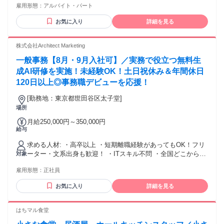
雇用形態：
アルバイト・パート
十分な簡単作業をお手伝いして下さいね ◎当店は社員も含め
て全員で仕込みを行うのでサポート体制も万全です 【 現在活
お気に入り
詳細を見る
躍中の方をご紹介 】 ■大手IT企業でに勤めながら副業で週2回
仕込み作業をされている方 ■子育てをしながら当店ではWワー
クで仕込みスタッフとして勤務されている方 ■お子様が大き
株式会社Architect Marketing
くなり、週4回しっかり勤務しているママさん ◎オシャレ自由
一般事務【8月・9月入社可】／実務で役立つ無料生
→髪型・髪色・ピアス・ひげ・タトゥーも清潔感があればOK
です
成AI研修を実施！未経験OK！土日祝休み＆年間休日
120日以上◎事務職デビューを応援！
[勤務地：東京都世田谷区太子堂]
場所
月給250,000円～350,000円
給与
求める人材: ・高卒以上 ・短期離職経験があってもOK！フリ
ーター・文系出身も歓迎！ ・ITスキル不問 ・全国どこからで
対象
も応募可能！ ・Uターン・Iターン歓迎 ・転勤なし
雇用形態：
正社員
お気に入り
詳細を見る
はちマル食堂