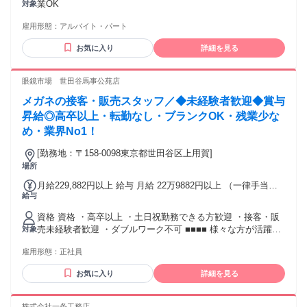
業OK
対象
雇用形態：
アルバイト・パート
お気に入り
詳細を見る
眼鏡市場 世田谷馬事公苑店
メガネの接客・販売スタッフ／◆未経験者歓迎◆賞与
昇給◎高卒以上・転勤なし・ブランクOK・残業少な
め・業界No1！
[勤務地：〒158-0098東京都世田谷区上用賀]
場所
月給229,882円以上 給与 月給 22万9882円以上 （一律手当を
給与
含む） 月給22万9,882円以上 ※経験・能力による 交通費：交
通費支給
資格 資格 ・高卒以上 ・土日祝勤務できる方歓迎 ・接客・販
売未経験者歓迎 ・ダブルワーク不可 ■■■■ 様々な方が活躍で
対象
きます ■■■■ ・地元でゆっくりと働きたい方 （Iターン・Uタ
雇用形態：
正社員
ーン歓迎） ・自分の時間や家族の時間を大切にしたい方 ・お
客様との接客をしっかりと行いたい方 ・技術や専門知識を習
お気に入り
詳細を見る
得して手に職をつけたい方 ・着実にスキルアップしたい方 ・
アパレル・デパート・小売・スーパー・飲食・ホテル・事務
など様々な経験を持った方々が働いています ・20代・30代・
株式会社一条工務店