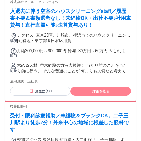
が得意な方 ・長期で安定してシフトに入りたい方大歓迎！ ◆
株式会社アール・アソシエイツ
こんな方にぴったりです ・接客のない裏方のお仕事で、マイ
入退去に伴う空室のハウスクリーニングstaff／履歴
ペースに頑張りたい方 ・洗練された有名店の一員として、裏
からお店を支えたい方 ・髪型や髪色を自由に変えながら、自
書不要＆書類選考なし！未経験OK・出社不要♪社用車
分らしくのびのびと働きたい方 ◆身だしなみ ・コックコート
貸与！直行直帰可能♪決算賞与あり！
貸与
アクセス: 東京23区、川崎市、横浜市でのハウスクリーニング
が比較的多いです。 勤務地として人気の新宿区、渋谷区、品
[勤務地：東京都世田谷区用賀]
場所
川区、大田区、文京区、中野区など駅近の勤務地を自由に選
月給300,000円～600,000円 給与: 30万円～60万円 ※これまで
択することもできますので、通勤の行き帰りの買い物ができ
給与
の経験・スキルを考慮します。 ※ハウスクリーニング経験
るように大型ショッピングセンターがある勤務地でお仕事を
アルバイト含む ※基準に達していない方は月給25万円～とな
していただくことができます！ しかも出社不要です♪ 出社を
求める人材: ◎未経験の方も大歓迎！ 当たり前のことを当た
ります。 ※入社6か月で昇格可能です。 ※完全週休2日もしく
していただく必要はございませんが、弊社本社の所在地をご
り前に行う。 そんな普通のことが 何よりも大切だと考えてい
対象
は1日実働7時間など理想の働き方をお持ちの方はご相談くだ
説明いたします！ ・最寄り駅 東急田園都市線 用賀駅 徒歩
ます。 毎日普通に取り組むということは 毎日同じ質のサービ
さい♪ 下記のイメージで年収アップが可能です 1年目 400
4分 ・最寄りバス停 用賀神社前から徒歩2分 （東急バス：恵
雇用形態：
正社員
スを 提供できるということです。 普段の家事やお掃除の延長
万 リーダー 2年目 500万 マネージャー 4年目 700万
32・等12利用可能） 東急田園都市線の桜新町駅からは2分、
線上で出来る お仕事だからこそ、 気づくことがあるかもしれ
マネージャー 【手当】 交通費全額支給 残業手当（100%支
駒沢大学駅からは4分で電車通勤でき、三軒茶屋駅からは6分
お気に入り
詳細を見る
ません。 もちろんわからないことがあれば しっかりサポート
給） 役職手当 【昇給】 年2回 9月 3月 【決算賞与】 8月
で電車通勤できます！ 東急田園都市線の池尻大橋駅からは8
するので 何でも聞いてくださいね！ スタッフ同士助け合いな
分、渋谷駅からは準急利用で9分ですね！ 東急田園都市線だと
がら 仕事をしているので、 未経験からスタートし、成長して
後藤田眼科
二子玉川駅（2分）、二子新地駅（4分）で、 東急田園都市線
活躍しているスタッフが多数います。 あなたの経験や得意な
だと高津駅（6分）、溝の口駅（7分）、梶が谷駅（9分）と便
受付・眼科診療補助／未経験＆ブランクOK。二子玉
ことを活かしながら、新しい技術も身につけて成長できま
利です！
す。 中途入社率90%以上 働き方に合わせて働いて頂ける職場
川駅より徒歩2分！外来中心の地域に根差した眼科で
です◎！ ・ハウスクリーニングとしての技術や知識を身につ
す
けたいと思っている人 ・清掃業務経験者 他にも ・U/Iターン
OK／経験不問／無資格OK
交通アクセス 東急田園都市線・大井町線「二子玉川駅」より