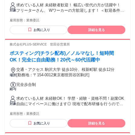
求めている人材 未経験者歓迎！ 幅広い世代の方が活躍中！
フリーターさん、 Wワーカーの方歓迎します！ ＜歓迎条件＞
対象
・空いた時間を有効活用したい方 ・何事も前向きに取り組め
雇用形態：
業務委託
る方 ・住んでいる地域で活躍したい方 ・頑張った分だけ稼ぎ
たい方
お気に入り
詳細を見る
株式会社PLUS-SERVICE 世田谷営業所
ポスティング(チラシ配布)／ノルマなし！短時間
OK！完全に自由勤務！20代～60代活躍中
交通・アクセス 駒沢大学 徒歩10分、桜新町駅 徒歩12分
[勤務地：〒154-0012東京都世田谷区駒沢]
場所
完全歩合制
給与
求めている人材 未経験OK！ 学歴・経験・資格不問！副業OK
自由にマイペースに働けます◎ 現地で配布研修を行うので、
対象
初めての方も安心して勤務できます！
雇用形態：
業務委託
お気に入り
詳細を見る