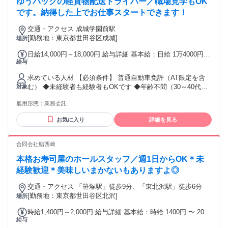
ゆうパックの軽貨物配送ドライバー／職場見学もOK
置！ 力仕事なし！休憩スペースあり！
┗━━━━━━━━━━━━━━━┛ ハローワークでお仕事
です。納得した上でお仕事スタートできます！
を探されている方も ご応募ください！ 年齢の条件と理由：18
交通・アクセス 成城学園前駅
歳以上（警備業法による）
[勤務地：東京都世田谷区成城]
場所
日給14,000円～18,000円 給与詳細 基本給：日給 1万4000円
給与
〜 1万8000円 【一律手当】 全員に一律で支払われる通勤・皆
勤・家族手当金額：なし 全員に一律で支払われるその他手当
求めている人材 【必須条件】 普通自動車免許（AT限定を含
金額：なし ①8：00～17：00（休憩１時間）日給14,000円
む） ◆未経験者も経験者もOKです ◆年齢不問（30～40代も
対象
②8：00～20：00（休憩１時間）日給18,000円 ◆日払い/週払
活躍中） ◆学歴不問、経験不問（中卒・高卒OK） ◆ブラン
い応相談 ◆完全出来高制もあります 配達1件ごとに ・未経験
雇用形態：
業務委託
クOK ◆副業、ダブルワークOK
160円～ ・経験者170円～ ・ロイヤリティなし ◆深夜手当あ
り ⁻サイズ手(170サイズ):+80円 ⁻夜間手当(20時以降):+40円
お気に入り
詳細を見る
合同会社鮨西崎
本格お寿司屋のホールスタッフ／週1日からOK＊未
経験歓迎＊美味しいまかないもありますよ◎
交通・アクセス 「笹塚駅」徒歩9分、「東北沢駅」徒歩6分
[勤務地：東京都世田谷区北沢]
場所
時給1,400円～2,000円 給与詳細 基本給：時給 1400円 〜 2000
給与
円 ※経験・資格考慮