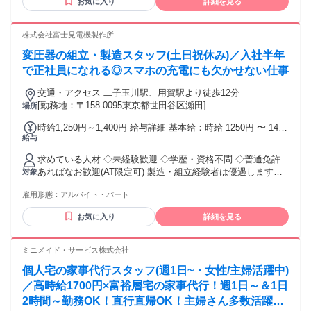
お気に入り
詳細を見る
ツ経験者も大歓迎
株式会社富士見電機製作所
変圧器の組立・製造スタッフ(土日祝休み)／入社半年
で正社員になれる◎スマホの充電にも欠かせない仕事
交通・アクセス 二子玉川駅、用賀駅より徒歩12分
[勤務地：〒158-0095東京都世田谷区瀬田]
場所
時給1,250円～1,400円 給与詳細 基本給：時給 1250円 〜 1400
給与
円 ★実績により賞与支給あり ★昇給
求めている人材 ◇未経験歓迎 ◇学歴・資格不問 ◇普通免許
あればなお歓迎(AT限定可) 製造・組立経験者は優遇します！
対象
▽こんな方におすすめ ・アルバイトから正社員になりたい ・
雇用形態：
アルバイト・パート
ものづくりに興味がある ・手を動かす作業が好き ・細かい作
業に集中するのが得意 ・コツコツ丁寧に取り組める ・平日の
お気に入り
詳細を見る
みで安定して働きたい
ミニメイド・サービス株式会社
個人宅の家事代行スタッフ(週1日~・女性/主婦活躍中)
／高時給1700円×富裕層宅の家事代行！週1日～＆1日
2時間～勤務OK！直行直帰OK！主婦さん多数活躍中