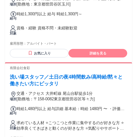
徒歩2分
[勤務地：東京都世田谷区玉川]
場所
時給1,300円以上 給与 時給1,300円～
給与
資格・経験 資格不問・未経験歓迎
対象
雇用形態：
アルバイト・パート
お気に入り
詳細を見る
有限会社食彩
洗い場スタッフ／土日の夜4時間飲み/高時給/黙々と
働きたい方にピッタリ
交通・アクセス 大井町線 尾山台駅徒歩1分
[勤務地：〒158-0082東京都世田谷区等々力]
場所
時給1,480円以上 給与詳細 基本給：時給 1480円 〜 ・評価制
給与
度により 時給アップあり！ ・土日は時給＋100円
求めている人材 ⭐こつこつと作業に集中するのが好きな方 ⭐
効率良くてきぱきと動くのが好きな方 ⭐気配りやサポートが
対象
得意な方 ⭐裏方でチームを支えることに やりがいを感じる方