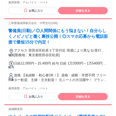
＼＼＼｜｜｜｜／／／ 初回30日勤務で 【49万円以上を
雇用形態：
アルバイト・パート
型・髪色自由！ 長期歓迎！経験者・有資格者歓迎！ 【ミド
GET♪】 ／／／｜｜｜｜＼＼＼ 日給1万3500円×初回30日 入
ル・シニア世代活躍中！】 40代～50代のミドルや中高年から
社祝い金5万円 研修手当3.6万円
お気に入り
詳細を見る
60代以上のシニア世代も活躍中！ 【以下でお探しの方にも
◎】 施設警備、常駐警備、施設管理、 大学・学校・病院警
備、現場作業、 軽作業、整備など 【下記の資格ある方歓
三和警備保障株式会社 中野支社(038)
迎！】 ＊交通誘導警備業務2級 ＊施設警備業務2級 ＊警備員
警備員(日勤)／◎人間関係にもう悩まない！自分らし
指導責任者 ＊列車見張員
┏━━━━━━━━━━━━━━━┓ 現場の人数は十分に配
くノビノビと働く裏技公開！◎スマホ応募から電話面
置！ 力仕事なし！休憩スペースあり！
接で最短15分で内定！
┗━━━━━━━━━━━━━━━┛ ハローワークでお仕事
を探されている方も ご応募ください！ 年齢の条件と理由：18
アクセス 世田谷区松原３丁目付近 現場により異なる/直行直
歳以上（警備業法による）
帰/勤務地相談可 ■電話面接■来社不要■即日勤務
[勤務地：東京都世田谷区松原]
場所
日給12,000円～15,400円 給与 日給 1万2000円～1万5400円
給与
（一律手当を含む） ┏┏┏┏ ━━━━━━━━━━━━ ■□
原則週払い！日払いOK！□■
資格 【未経験・初心者OK！】 資格・経験・学歴不問 フリー
━━━━━━━━━━━━━━━━ お財布がさみしくても安
ター歓迎、主婦・主夫歓迎！ 元ニートの方活躍中！ ブランク
対象
心！ 【週払い制】【毎週水曜給料日】 なんと！日払いも可
OK！副業・WワークOKです！ 髭・ネイル・ピアスOK！髪
（当日入金） ━━━━━━━━━━━━━━━━ ＼＼＼｜｜
雇用形態：
アルバイト・パート
型・髪色自由！ 長期歓迎！経験者・有資格者歓迎！ 【以下で
｜｜／／／ 初回30日勤務で 【44万円以上をGET♪】 ／／／｜
お探しの方にも◎】 施設警備、常駐警備、施設管理、 大学・
｜｜｜＼＼＼ 日給1万2000円×初回30日 入社祝い金5万円 研修
お気に入り
詳細を見る
学校・病院警備、現場作業、 軽作業、整備など 【下記の資格
手当3.6万円
ある方歓迎！】 ＊交通誘導警備業務2級 ＊施設警備業務2級
＊警備員指導責任者 ＊列車見張員
成城郵便局
┏━━━━━━━━━━━━━━━┓ 現場の人数は十分に配