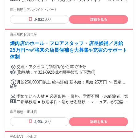
した裏方作業、盛り付けなどが好きな方 ・決まった時間で、
雇用形態：
アルバイト・パート
安定して収入を得たい方 ・テスト、家事、介護などの急な予
定も相談したい方 幅広い層が「お互い様」の精神で助け合っ
お気に入り
詳細を見る
ている職場です。 少しでも興味があれば、まずはお気軽にご
応募ください！
炭火焼肉おおつか
焼肉店のホール・フロアスタッフ・店長候補／月給
25万円〜✅将来の店長候補を大募集✨充実のサポート
体制
交通・アクセス 宇都宮駅から車で15分
[勤務地：〒321-0923栃木県宇都宮市下栗町]
場所
月給250,000円以上 給与詳細 基本給：月給 25万円 〜 固定残
給与
業代：なし 【一律手当】 全員に一律で支払われる通勤・皆
勤・家族手当金額：なし 全員に一律で支払われるその他手当
求めている人材 ■ 必須条件 ・資格、学歴不問 ・未経験者、第
金額：なし 賞与年2回あり
二新卒歓迎 ■ 歓迎条件・活かせる経験 ・マニュアルが完備し
対象
ており、 先輩が横について丁寧に 教えるので未経験でも安
雇用形態：
正社員
心！ ・飲食店や接客の経験がある方 ・フリーター、主婦・主
夫歓迎
お気に入り
詳細を見る
VANSAN 小山店