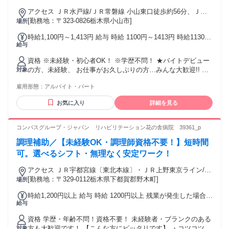
日祝歓迎！
アクセス ＪＲ水戸線/ＪＲ常磐線 小山東口徒歩約56分、ＪＲ
水戸線 小田林徒歩約68分、ＪＲ宇都宮線〔東北本線〕・ＪＲ
[勤務地：〒323-0826栃木県小山市]
場所
上野東京ライン/ＪＲ湘南新宿ライン 間々田東口徒歩約77分
時給1,100円～1,413円 給与 時給 1100円～1413円 時給1130円
「小田林駅」より車10分
給与
～ 高校生:時給1100円～ 22時以降:時給1413円～ 土日祝:時給
100円UP 交通費：交通費支給
資格 ※未経験・初心者OK！ ※学歴不問！ ★バイトデビュー
の方、未経験、 お仕事がお久しぶりの方…みんな大歓迎!! オ
対象
リーブの丘では、 高校生・大学生など学生さん、 主婦パー
雇用形態：
アルバイト・パート
ト、フリーターさんなど 様々な方が活躍中！ 経験者・ブラン
クがある方もOK！ ◎学生活躍中！ ◎パート主婦・主夫活躍
お気に入り
詳細を見る
中！ ◎経験者歓迎！ ◎長期勤務歓迎！
コンパスグループ・ジャパン リハビリテーション花の舎病院 39361_p
調理補助／【未経験OK・調理師資格不要！】短時間
可。選べるシフト・無理なく安定ワーク！
アクセス ＪＲ宇都宮線〔東北本線〕・ＪＲ上野東京ライン/Ｊ
Ｒ湘南新宿ライン 野木東口徒歩約25分、ＪＲ宇都宮線〔東北
[勤務地：〒329-0112栃木県下都賀郡野木町]
場所
本線〕・ＪＲ上野東京ライン/ＪＲ湘南新宿ライン 古河東口徒
時給1,200円以上 給与 時給 1200円以上 残業が発生した場合、
歩約60分、ＪＲ宇都宮線〔東北本線〕・ＪＲ上野東京ライン/
給与
残業代を1分単位で別途支給します。 交通費：交通費支給 交
ＪＲ湘南新宿ライン 間々田東口徒歩約60分
通費支給（月上限5万円）
資格 学歴・年齢不問！資格不要！ 未経験者・ブランクのある
方も大歓迎です！ 【こんな方にピッタリです】 ・コツコツと
対象