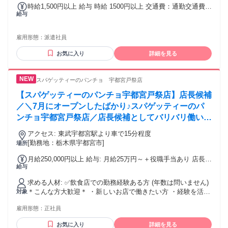
時給1,500円以上 給与 時給 1500円以上 交通費：通勤交通費全
給与
額支給
雇用形態：
派遣社員
お気に入り
詳細を見る
スパゲッティーのパンチョ 宇都宮戸祭店
【スパゲッティーのパンチョ宇都宮戸祭店】店長候補
／＼7月にオープンしたばかり♪スパゲッティーのパ
ンチョ宇都宮戸祭店／店長候補としてバリバリ働いて
くれる正社員大募集！！月給25万円～+役職手当あ
アクセス: 東武宇都宮駅より車で15分程度
り！
[勤務地：栃木県宇都宮市]
場所
月給250,000円以上 給与: 月給25万円～＋役職手当あり 店長候
給与
補▶副店長▶店長と役職が あがれば手当もどんどんUPしま
す！
求める人材: ✅飲食店での勤務経験ある方 (年数は問いません)
＊こんな方大歓迎＊ ・新しいお店で働きたい方 ・経験を活か
対象
して働きたい方 ・スキルアップしたい方 ・ホールスタッフや
雇用形態：
正社員
キッチンスタッフの経験者の方 ・新しい環境でお仕事を始め
たい方 ーーーーーーーーーーーーーーーーーーーーー 経験者
お気に入り
詳細を見る