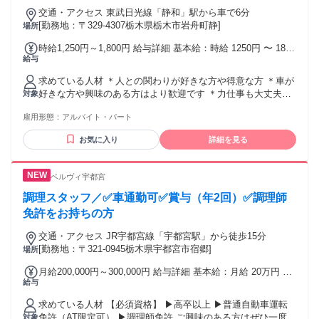
交通・アクセス 東武日光線「静和」駅から車で6分
[勤務地：〒329-4307栃木県栃木市岩舟町静]
場所
時給1,250円～1,800円 給与詳細 基本給：時給 1250円 〜 1800
給与
円 経験・能力に応じて昇給いたします ★大型自動車運転免許
保有者は￥1,350スタート！ ★２級整備士免許保有者は
求めている人材 ＊人との関わりが好きな方や得意な方 ＊車が
￥1,650スタート！！
好きな方や興味のある方はより歓迎です ＊力仕事も大丈夫と
対象
いう方(トラックのキャビンを上げたり、スペアタイヤの取り
雇用形態：
アルバイト・パート
外しやバッテリー交換で重量物を持つことがあります) 【今回
の募集について】 応募いただいた方から順に面接を行ってい
お気に入り
詳細を見る
きます。 先に定員に達してしまうこともございますのであら
かじめご了承ください。 【一緒に働くあなたへ】 働きはじめ
てから「思っていた環境と違った」という状況を作らないた
ベルヴィ宇都宮
めにも、 ぜひ気になることや不安なことは遠慮なくご質問く
ださいね。 私たちも、「ここで働けて良かった」と思っても
調理スタッフ／✅車通勤可✅賞与（年2回）✅調理師
らえるような環境づくりをしてお待ちしています!
免許をお持ちの方
交通・アクセス JR宇都宮線「宇都宮駅」から徒歩15分
[勤務地：〒321-0945栃木県宇都宮市宿郷]
場所
月給200,000円～300,000円 給与詳細 基本給：月給 20万円 〜
給与
30万円 固定残業代：なし 【一律手当】 全員に一律で支払わ
れる通勤・皆勤・家族手当金額：なし 全員に一律で支払われ
求めている人材 【必須資格】 ▶高卒以上 ▶普通自動車運転
るその他手当金額：なし ◆残業手当 ◆資格手当 ◆通勤手当
免許（AT限定可） ▶調理師免許 ご興味のある方はぜひ一度お
対象