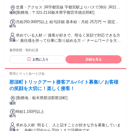
ら、全国にファンを増やし続けています。 ただパンを売るの
ではなく、「訪れるだけで心が豊かになる場所」をつくるこ
交通・アクセス JR宇都宮線 宇都宮駅よりバスで38分 JR日光
と──その想いから、店舗の設え・BGM・商品名にまでストー
線 宇都宮駅よりバスで38分
[勤務地：〒321-2116栃木県宇都宮市徳次郎町]
場所
リーと遊び心を込めてきました。 社員の多くが未経験からス
月給250,000円以上 給与詳細 基本給：月給 25万円 〜 固定残
タートし、今では現場の中心メンバーとして活躍していま
給与
業代：あり 【一律手当】 全員に一律で支払われる通勤・皆
す。会社の成長に、自分の成長が重なる。 そんなブランド
勤・家族手当金額：あり 全員に一律で支払われるその他手当
の"担い手"になってみませんか？
求めている人材 ✅ 接客が好きで、明るく笑顔で対応できる方
金額：なし * 月給250,000円 ※上記給与には固定残業代（30
✅ 責任感を持って仕事に取り組める方 ✅ チームワークを大切
対象
時間分）を含みます。 ※30時間を超える時間外労働分は別途
にできる方 ✅ 長く働いていただける方歓迎 ✅ 向上心があ
支給します。 * 交通費支給（上限20,000円）
雇用形態：
契約社員
り、新しいことを積極的に学べる方 ✅ 将来的に店舗運営にも
チャレンジしたい方歓迎
お気に入り
詳細を見る
那須とりっくあーとぴあ
那須町トリックアート接客アルバイト募集!／お客様
の笑顔を大切に！楽しく接客！
[勤務地：栃木県那須郡那須町]
場所
時給1,150円以上
給与
求める人材: 明るく、人と話すことが好きな方を募集していま
す。 年齢は20台から70台！まで活躍中です
対象