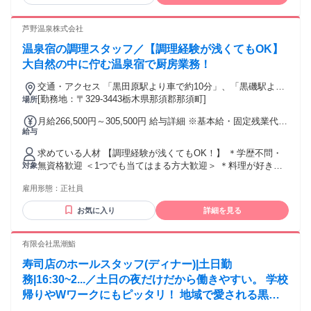
歓迎｜ブランク歓迎｜店長｜マネージャー フリーター歓迎｜
新着｜週休2日制 10代活躍中｜20代活躍中｜30代活躍中｜40
代活躍中｜ ーーーーーーーーーーーーーーーーーーーーー
芦野温泉株式会社
温泉宿の調理スタッフ／【調理経験が浅くてもOK】
大自然の中に佇む温泉宿で厨房業務！
交通・アクセス 「黒田原駅より車で約10分」、「黒磯駅より
車で約20分」
[勤務地：〒329-3443栃木県那須郡那須町]
場所
月給266,500円～305,500円 給与詳細 ※基本給・固定残業代の
給与
総額 基本給：月給 20万6000円 〜 23万6000円 固定残業代：
あり 1ヶ月あたり6万500円 〜 6万9500円（固定残業時間：1ヶ
求めている人材 【調理経験が浅くてもOK！】 ＊学歴不問・
月あたり40時間） 固定残業時間を超えた勤務時間については
無資格歓迎 ＜1つでも当てはまる方大歓迎＞ ＊料理が好きな
対象
別途残業代を支給する 【一律手当】 全員に一律で支払われる
方・和食が好きな方 ＊温泉宿の厨房で腕を磨きたい方 ＊地元
通勤・皆勤・家族手当金額：なし 全員に一律で支払われるそ
雇用形態：
正社員
で腰を据えて長く働きたい方 もちろん、調理経験者の方や、
の他手当金額：なし ※給与は経験・能力を考慮 昇給あり（年
調理師免許保有者の方は大歓迎！ －－－－－－－－－－－－
1回） 賞与あり（年2回） 交通費支給(月上限1万円)
お気に入り
詳細を見る
－－－－－－－－ ＜以下の様な経験も活かせます！＞ [宿泊
業] 温泉旅館・ホテルでの調理スタッフ、 調理補助など [飲食
業] レストラン・カフェ・居酒屋での キッチンスタッフ、学
有限会社黒潮鮨
校給食や 社員食堂などの調理員など ※ブランクOK・ブラン
寿司店のホールスタッフ(ディナー)|土日勤
ク歓迎！ ※経験には正社員・アルバイト・パート・ 派遣など
の雇用形態は問いません！ 年齢の条件と理由：あり（例外事
務|16:30~2...／土日の夜だけだから働きやすい。 学校
由1号・60歳未満（定年のため））
帰りやWワークにもピッタリ！ 地域で愛される黒潮
鮨で、お客様に笑顔を届けるホールスタッフを募集し