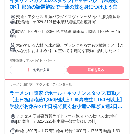
イタリアンカフェのスタッフ(キッチン)／【未経験
OK】那須の話題施設で一流の技を身につけよう◎
交通・アクセス 那須パラダイスヴィレッジ内♪「那須塩原駅」
から無料シャトルバスあり◎敷地内無料駐車場あり◎東北本
[勤務地：〒329-3121栃木県那須塩原市鹿野崎]
場所
線「那須塩原駅」バス8分、「黒磯駅」車23分、「西那須野
時給1,100円～1,500円 給与詳細 基本給：時給 1100円 〜 1500
駅」車23分
給与
円 ★22時～以降は、時給1.25倍UP♪ ＜時給＞ 一般：1,200円
～ 大丈夫：1,100円～
求めている人材 ＼未経験、ブランクある方も大歓迎！／ 【こ
んな方におすすめ♪】 ● 空いてる時間を有効に活用したい！ ●
対象
おしゃれなお店で働いてみたい！ ● カフェなど飲食バイトの
雇用形態：
アルバイト・パート
経験あり！ ● 調理スキルを身につけたい！ ● 元気よく活気あ
ふれる職場で働きたい！
お気に入り
詳細を見る
ラーメン山岡家 テクノポリスセンター店
ラーメン山岡家でホール・キッチンスタッフ/日勤／
【土日祝は時給1,350円以上！※高校生1,150円以上】
学校がお休みの土日祝で賢くお小遣い稼ぎ★週2日・
1日2h～OK！
アクセス 宇都宮芳賀ライトレール線 ゆいの杜中央徒歩約1
分、宇都宮芳賀ライトレール線 ゆいの杜東徒歩約5分、宇都宮
[勤務地：〒321-3226栃木県宇都宮市ゆいの杜]
場所
芳賀ライトレール線 ゆいの杜西徒歩約7分
時給1,300円～1,725円 給与 時給 1300円～1725円 時給 1,300