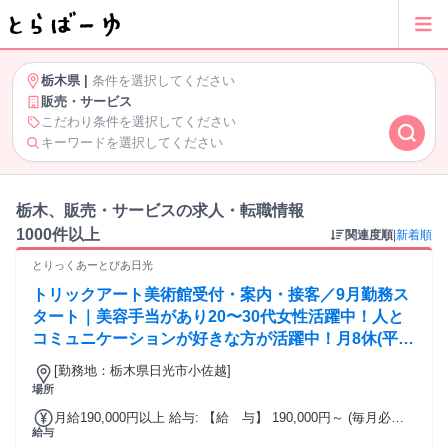
栃木県
|
条件を選択してください
販売・サービス
こだわり条件を選択してください
キーワードを選択してください
栃木、販売・サービスの求人・転職情報
1000件以上
関連度順
|
新着順
とりっくあーとぴあ日光
トリックアート美術館受付・案内・接客／9月勤務ス
タート｜美容手当があり20〜30代女性活躍中！人と
コミュニケーションが好きな方が活躍中！月8休(平日
の中でシフト制)｜髪色自由・ネイルOK｜賞与年2回
[勤務地：栃木県日光市小佐越]
場所
月給190,000円以上 給与: 【給 与】 190,000円～ (毎月必ず
給与
もらえる手当) ・基本給：165,000円 ・技能給：20,000円 ・美