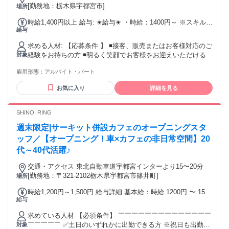
可
[勤務地：栃木県宇都宮市]
場所
時給1,400円以上 給与: ✬給与✬ ・時給：1400円～ ※スキル・
給与
経験を考慮のうえ 相談させていただきます。 ※給与は居住地
に基づきます ✧˖°-----------------------------------✧˖° ・時間外手当 ・
求める人材: 【応募条件 】 ◾️接客、販売またはお客様対応のご
職務手当 ・インセンティブあり （該当の場合 四半期毎に支
経験をお持ちの方 ◾️明るく笑顔でお客様をお迎えいただける方
対象
給） ・給与見直し原則年1回
＼歓迎条件 ／ ・業界未経験OK ・フリーター歓迎 ・ブランク
雇用形態：
アルバイト・パート
のある方も歓迎 ・Uターン・Iターン歓迎 ・ハローワークでお
仕事お探し中の方も歓迎 ＼こんな方を求めています／ ・美容
お気に入り
詳細を見る
や健康、睡眠などに興味がある方 ・専門的な知識を学びなが
ら、長く働きたい方 ＜活かせる経験 ＞ ・百貨店・専門店な
どでの販売経験 ・化粧品、アパレル、家具（インテリア） な
SHINOI RING
どの販売スタッフのご経験 ・ホテルや空港での接客経験 ＜ス
週末限定|サーキット併設カフェのオープニングスタ
タッフの前職例＞ アパレル販売スタッフ・雑貨販売のご経験
バリスタ・ペットショップ・パーソナルトレーナーのご経験
ッフ／【オープニング！車×カフェの非日常空間】20
エステティシャン・リラクゼーションセラピストのご経験 化
代～40代活躍♪
粧品販売スタッフ・美容クリニック受付のご経験 美容カウン
セラー・美容部員・エステサロンスタッフのご経験 「食」や
交通・アクセス 東北自動車道宇都宮インターより15〜20分
「健康」に関わるお仕事（栄養士、ライブキッチンなど）
[勤務地：〒321-2102栃木県宇都宮市篠井町]
場所
CA（キャビンアテンダント/客室乗務員）のご経験
時給1,200円～1,500円 給与詳細 基本給：時給 1200円 〜 1500
給与
円
求めている人材 【必須条件】 ￣￣￣￣￣￣￣￣￣￣￣￣￣￣
￣￣￣￣￣ ✅土日のいずれかに出勤できる方 ※祝日も出勤日
対象