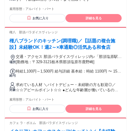
雇用形態：
アルバイト・パート
お気に入り
詳細を見る
権八 那須パラダイスヴィレッジ
権八ブランドのキッチン(調理職)／【話題の複合施
設】未経験OK！週2～×車通勤◎活気ある和食店
交通・アクセス 那須パラダイスヴィレッジ内♪「那須塩原駅」
から無料シャトルバスあり◎敷地内無料駐車場あり◎東北本
[勤務地：〒329-3121栃木県那須塩原市鹿野崎]
場所
線「那須塩原駅」バス8分、「黒磯駅」車23分、「西那須野
時給1,100円～1,500円 給与詳細 基本給：時給 1100円 〜 1500
駅」車23分
給与
円 ★22時～以降は、時給1.25倍UP♪ ＜時給＞ 一般：1,200円
～ 大学生：1,100円～
求めている人材 ＼バイトデビュー・未経験の方も歓迎◎／
☆☆アピールポイント☆☆ ●どんな年齢層が働いているのだ
対象
ろう？ →幅広い年齢の方が活躍中☆ ＜職場年齢層＞ 10代：2
雇用形態：
アルバイト・パート
名 20代：9名 30代：1名 40代：4名 50代：3名
お気に入り
詳細を見る
カフェ ラ・ボエム 那須パラダイスヴィレッジ