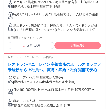
アクセス: 黒潮鮨 〒321-0972 栃木県宇都宮市下川俣町206-32
ます。
お車でお越しの方 * JR宇都宮駅より車で約15分 * 国道4号・新
[勤務地：栃木県宇都宮市下川俣町]
場所
4号バイパスからアクセス良好 * 無料駐車場完備 * マイカー・
時給1,200円～1,400円 給与: 黒潮鮨では、一人ひとりの頑張り
バイク・自転車通勤OK 公共交通機関をご利用の方 * JR宇都
給与
や成長をしっかり評価し、昇給へ反映しています。 未経験か
宮駅から関東バス利用 * 「下川俣」バス停より徒歩約5分 通勤
らスタートした方でも、接客スキルや仕事の習得状況に応じ
エリア 宇都宮市内はもちろん、高根沢町、さくら市、芳賀
求める人材: 黒潮鮨では、経験よりも「人と接することが好
てステップアップできる環境です。飲食店や接客業の経験が
町、真岡市、上三川町などから通勤しているスタッフも活躍
き」「お客様に喜んでいただきたい」という気持ちを大切に
対象
ある方は、これまでの経験や能力を考慮して優遇いたしま
しています。 無料駐車場を完備しているため、車通勤がしや
しています。 応募資格 * 学歴不問 * 年齢不問 * 未経験歓迎 *
す。 昇給・各種手当 * 昇給あり（能力・勤務実績による） *
すい職場です。仕事帰りのお買い物や予定にも立ち寄りやす
雇用形態：
アルバイト・パート
経験者優遇 * ブランクOK こんな方を歓迎します * 接客やサー
交通費規定支給 * 友人紹介制度あり（規定あり） 「土日の時
く、通勤しやすい環境が整っています。
ビス業が好きな方 * 明るく笑顔で対応できる方 * 人と話すこ
間を有効活用して収入を増やしたい」「学校や本業と両立し
お気に入り
詳細を見る
とが好きな方 * チームワークを大切にできる方 * 土日・祝日
ながら働きたい」という方にも働きやすい環境です。 頑張り
に勤務できる方 * 長期勤務を希望される方 * 学生・専門学
やチームへの貢献を正当に評価し、長く安心して働ける職場
生・大学生の方 * フリーターの方 * Wワーク・副業を希望さ
レストラン ペニーレイン 宇都宮店
づくりを目指してい
れる方 * 飲食店、居酒屋、カフェ、レストランなどで接客経
レストランペニーレイン宇都宮店のホールスタッフ／
験のある方 このような経験を活かせます * 飲食店でのホール
スタッフ * 居酒屋・レストランでの接客 * カフェスタッフ *
未経験から正社員へ。賞与・昇給・社保完備で安心
ホテル・旅館での接客 * 販売・サービス業 * レジ・受付業務
交通・アクセス 宇都宮駅から車6分
未経験の方でも、接客の基本から丁寧にお教えしますので安
[勤務地：〒321-0953栃木県宇都宮市東宿郷]
場所
心してご応募ください。 お客様への気配りや仲間との連携を
大切にしながら、一緒に地域で愛されるお店づくりをしてい
月給192,000円以上 給与詳細 基本給：月給 19万2000円 〜 固
ただける方をお待ちしています。
給与
定残業代：なし 【一律手当】 全員に一律で支払われる通勤・
皆勤・家族手当金額：なし 全員に一律で支払われるその他手
求めている人材 ╭━━━━━━━━━━━━━━━━━━╮
当金額：なし
“飲食未経験”でも社会人経験があればOK
対象