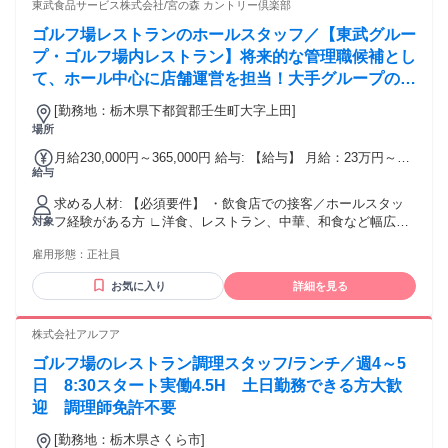
東武食品サービス株式会社/宮の森 カントリー倶楽部
ゴルフ場レストランのホールスタッフ／【東武グルー
プ・ゴルフ場内レストラン】将来的な管理職候補とし
て、ホール中心に店舗運営を担当！大手グループの安
定基盤あり
[勤務地：栃木県下都賀郡壬生町大字上田]
場所
月給230,000円～365,000円 給与: 【給与】 月給：23万円～
給与
36.5万円 ※経験・地域による ※固定残業：含まない ・昇給：
年1回（4月） ・賞与あり：年2回（7月、12月） ・家族手当
求める人材: 【必須要件】 ・飲食店での接客／ホールスタッ
（扶養1人月16,000円、2人目月3,000円、試用期間は対象外）
フ経験がある方 ∟洋食、レストラン、中華、和食など幅広い
対象
・通勤手当：全額支給 ・残業手当：別途支給 試用期間3ヶ月
ジャンルでのご経験が活かせます。 ※学歴不問 ※ハローワー
も同上条件（家族手当は除く）
雇用形態：
正社員
クでお仕事をお探しの方もこちらよりご応募ください 【こん
な方はぜひ】 ・飲食店での経験を、新しい環境で活かしたい
お気に入り
詳細を見る
・磐石な基盤のある大手グループで安定したキャリアを実現
したい ・地域に根ざしているレストランで働きたい ・レジャ
ーを楽しむお客様に美味しい思い出を届けたい ・賑わいのあ
株式会社アルフア
る活気あふれる職場で働きたい など 【将来的な店長候補】
ゴルフ場のレストラン調理スタッフ/ランチ／週4～5
業界経験豊富な方は、将来的な管理職候補としてお迎えしま
す。 とくにスタッフのマネジメントや店舗運営の経験がある
日 8:30スタート実働4.5H 土日勤務できる方大歓
方や これから学んでいきたい方、この機会をお見逃しなく！
迎 調理師免許不要
[勤務地：栃木県さくら市]