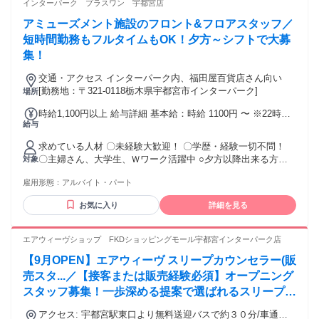
インターパーク プラスワン 宇都宮店
店、喫茶店などの 飲食店でのホールスタッフ・ キッチンスタ
アミューズメント施設のフロント&フロアスタッフ／
ッフ、カフェスタッフ、 洗い場、調理補助、調理スタッフな
どの経験。 家事で料理をよくする方や、 料理が好きな方にも
短時間勤務もフルタイムもOK！夕方～シフトで大募
オススメ！
集！
交通・アクセス インターパーク内、福田屋百貨店さん向い
[勤務地：〒321-0118栃木県宇都宮市インターパーク]
場所
時給1,100円以上 給与詳細 基本給：時給 1100円 〜 ※22時以
給与
降は25%UP時給1375円
求めている人材 〇未経験大歓迎！ 〇学歴・経験一切不問！
〇主婦さん、大学生、Ｗワーク活躍中 ○夕方以降出来る方大
対象
歓迎！！ 〇土日祝できるかた、夜間出来る学生さん特に大歓
雇用形態：
アルバイト・パート
迎！ 年齢の条件と理由：あり（例外事由2号・18歳以上 （風
営法により））
お気に入り
詳細を見る
エアウィーヴショップ FKDショッピングモール宇都宮インターパーク店
【9月OPEN】エアウィーヴ スリープカウンセラー(販
売スタ...／【接客または販売経験必須】オープニング
スタッフ募集！一歩深める提案で選ばれるスリープカ
ウンセラー
アクセス: 宇都宮駅東口より無料送迎バスで約３０分/車通勤