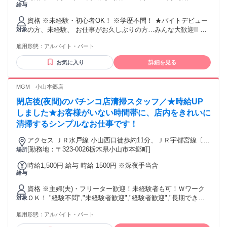
給与
～ 高校生:時給1100円～ 土日祝:時給100円UP 交通費：交通費
支給
資格 ※未経験・初心者OK！ ※学歴不問！ ★バイトデビュー
の方、未経験、 お仕事がお久しぶりの方…みんな大歓迎!! オ
対象
リーブの丘では、 高校生・大学生など学生さん、 主婦パー
雇用形態：
アルバイト・パート
ト、フリーターさんなど 様々な方が活躍中！ 経験者・ブラン
クがある方もOK！ ◎学生活躍中！ ◎パート主婦・主夫活躍
お気に入り
詳細を見る
中！ ◎経験者歓迎！ ◎長期勤務歓迎！
MGM 小山本郷店
閉店後(夜間)のパチンコ店清掃スタッフ／★時給UP
しました★お客様がいない時間帯に、店内をきれいに
清掃するシンプルなお仕事です！
アクセス ＪＲ水戸線 小山西口徒歩約11分、ＪＲ宇都宮線〔東
北本線〕・ＪＲ上野東京ライン 小山西口徒歩約11分、ＪＲ東
[勤務地：〒323-0026栃木県小山市本郷町]
場所
北新幹線 小山西口徒歩約11分
時給1,500円 給与 時給 1500円 ※深夜手当含
給与
資格 ※主婦(夫)・フリーター歓迎！未経験者も可！Ｗワーク
ＯＫ！ "経験不問","未経験者歓迎","経験者歓迎","長期できる
対象
方" 年齢の条件と理由：20歳以上(受動喫煙対策のため)/喫煙可
雇用形態：
アルバイト・パート
能エリア業務必須