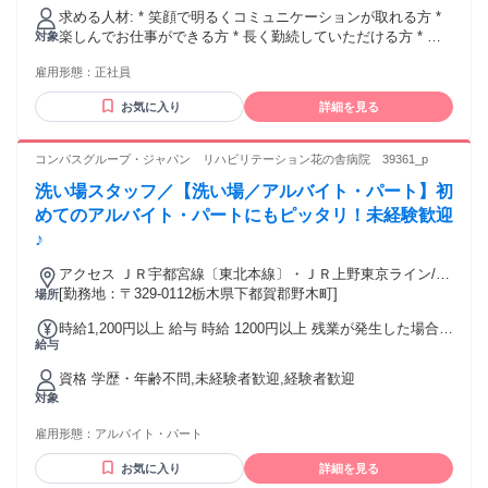
容手当：5,000円 (その他手当） ・皆勤・精勤手当 ・通勤手当
求める人材: * 笑顔で明るくコミュニケーションが取れる方 *
(上限24,000円) ・資格手当(当社規定による) ・扶養手当
楽しんでお仕事ができる方 * 長く勤続していただける方 * 未
対象
経験者大歓迎！ * 学歴・経験一切不問 * 要普通免許
雇用形態：
正社員
お気に入り
詳細を見る
コンパスグループ・ジャパン リハビリテーション花の舎病院 39361_p
洗い場スタッフ／【洗い場／アルバイト・パート】初
めてのアルバイト・パートにもピッタリ！未経験歓迎
♪
アクセス ＪＲ宇都宮線〔東北本線〕・ＪＲ上野東京ライン/Ｊ
Ｒ湘南新宿ライン 野木東口徒歩約25分、ＪＲ宇都宮線〔東北
[勤務地：〒329-0112栃木県下都賀郡野木町]
場所
本線〕・ＪＲ上野東京ライン/ＪＲ湘南新宿ライン 古河東口徒
時給1,200円以上 給与 時給 1200円以上 残業が発生した場合、
歩約60分、ＪＲ宇都宮線〔東北本線〕・ＪＲ上野東京ライン/
給与
残業代を1分単位で別途支給します。 交通費：交通費支給 交
ＪＲ湘南新宿ライン 間々田東口徒歩約60分
通費支給（月上限5万円）
資格 学歴・年齢不問,未経験者歓迎,経験者歓迎
対象
雇用形態：
アルバイト・パート
お気に入り
詳細を見る