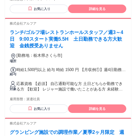
様との会話ができればOKです
お気に入り
詳細を見る
株式会社アルフア
ランチ/ゴルフ場レストランホールスタッフ／週3～4
日 9:00スタート実働5.5H 土日勤務できる方大歓
迎 金銭授受ありません
[勤務地：栃木県さくら市]
場所
時給1,500円以上 給与 時給 1500 円 【月収例①】週4日勤務
給与
1,500円×1日5.5h×16日＝132,000円+交通費 【月収例②】週3
日勤務 1,500円×1日5.5h×12日＝99,000円+交通費 ◆支払い方
応募資格 【必須】 自己通勤可能な方 土日どちらか勤務でき
法： 月1回 ◆交通費： 一部支給 交通費別途支給：11円/㎞ 上
る方 【歓迎】 レジャー施設で働いたことがある方 未経験者
対象
限15,000円
歓迎/経験者優遇/フリーター歓迎/主婦（夫）歓迎/高校卒業以
雇用形態：
派遣社員
上
お気に入り
詳細を見る
株式会社アルフア
グランピング施設での調理作業／夏季2ヶ月限定 週