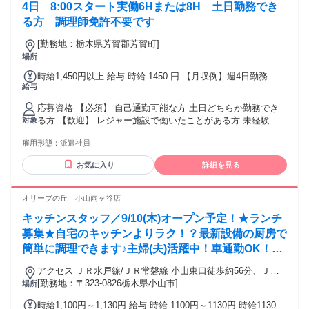
4日 8:00スタート実働6Hまたは8H 土日勤務でき
る方 調理師免許不要です
[勤務地：栃木県芳賀郡芳賀町]
場所
時給1,450円以上 給与 時給 1450 円 【月収例】週4日勤務
給与
1,450円×1日6h×16日＝139,200円+交通費 ◆支払い方法： 月1
回 ◆交通費： 一部支給 交通費別途支給：11円/㎞ 上限15,000
応募資格 【必須】 自己通勤可能な方 土日どちらか勤務でき
円
る方 【歓迎】 レジャー施設で働いたことがある方 未経験者
対象
歓迎/フリーター歓迎/大学生歓迎/主婦（夫）歓迎/高校卒業以
雇用形態：
派遣社員
上/友達と応募歓迎
お気に入り
詳細を見る
オリーブの丘 小山雨ヶ谷店
キッチンスタッフ／9/10(木)オープン予定！★ランチ
募集★自宅のキッチンよりラク！？最新設備の厨房で
簡単に調理できます♪主婦(夫)活躍中！車通勤OK！土
日祝歓迎！
アクセス ＪＲ水戸線/ＪＲ常磐線 小山東口徒歩約56分、ＪＲ
水戸線 小田林徒歩約68分、ＪＲ宇都宮線〔東北本線〕・ＪＲ
[勤務地：〒323-0826栃木県小山市]
場所
上野東京ライン/ＪＲ湘南新宿ライン 間々田東口徒歩約77分
時給1,100円～1,130円 給与 時給 1100円～1130円 時給1130円
「小田林駅」より車10分