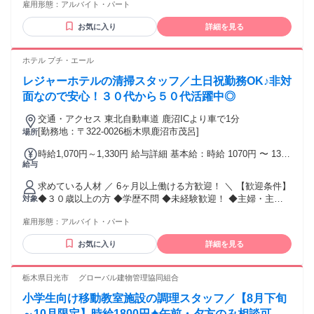
雇用形態：
アルバイト・パート
のある職場で一緒に働きましょう✊ ✅未経験歓迎 ✅学歴不問
✅主婦・主夫歓迎 ✅学生歓迎 ✅フリーター歓迎 ✅ブランクOK
お気に入り
詳細を見る
✅WワークOK（副業） ✅男性活躍中 ✅女性活躍中 ✅20代活躍
中 ✅30代活躍中 ✅経験者歓迎 ―――＊―――＊―――＊
―――＊――― 〃=〃✨こんな経験活かせます✨〃=〃 ホー
ホテル プチ・エール
ル、レストラン、飲食店、喫茶店 ファミレス、カフェ、配
レジャーホテルの清掃スタッフ／土日祝勤務OK♪非対
膳、レジ スーパー、デパ地下、惣菜、弁当、 居酒屋、販売、
接客、受付、飲食業 調理補助、洗い場、食器洗浄、皿洗い と
面なので安心！３０代から５０代活躍中◎
いった経験がある方は大歓迎です♪ （一つも当てはまらなくて
交通・アクセス 東北自動車道 鹿沼ICより車で1分
も全然OK） ―――＊―――＊―――＊―――＊―――
[勤務地：〒322-0026栃木県鹿沼市茂呂]
場所
時給1,070円～1,330円 給与詳細 基本給：時給 1070円 〜 1330
給与
円 試用・研修期間：3ヶ月 試用・研修期間の条件：本採用と
同じ
求めている人材 ／ 6ヶ月以上働ける方歓迎！ ＼ 【歓迎条件】
◆３０歳以上の方 ◆学歴不問 ◆未経験歓迎！ ◆主婦・主夫
対象
さん歓迎！ ◆ブランクOK ◆フリーターさん歓迎！ ▼こんな
雇用形態：
アルバイト・パート
方も歓迎▼ ◆子育ての落ち着いた主婦さん活躍中♪ ◆家事の
経験を活かしてサクッと働きたい方！ ◆キレイ好きな方 ◆安
お気に入り
詳細を見る
心して長く働きたい方
栃木県日光市 グローバル建物管理協同組合
小学生向け移動教室施設の調理スタッフ／【8月下旬
～10月限定】時給1800円✦午前・夕方のみ相談可