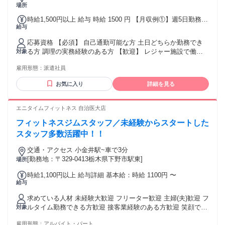
場所
時給1,500円以上 給与 時給 1500 円 【月収例①】週5日勤務
給与
1,500円×1日4.5h×20日＝135,000円+交通費 【月収例②】週4
日勤務 1,500円×1日4.5h×16日＝108,000円+交通費 ◆支払い
応募資格 【必須】 自己通勤可能な方 土日どちらか勤務でき
方法： 月1回 ◆交通費： 一部支給 交通費別途支給：11円/㎞
る方 調理の実務経験のある方 【歓迎】 レジャー施設で働い
対象
上限15,000円
たことがある方 調理師免許お持ちの方 経験者優遇/フリータ
雇用形態：
派遣社員
ー歓迎/主婦（夫）歓迎/高校卒業以上
お気に入り
詳細を見る
エニタイムフィットネス 自治医大店
フィットネスジムスタッフ／未経験からスタートした
スタッフ多数活躍中！！
交通・アクセス 小金井駅~車で3分
[勤務地：〒329-0413栃木県下野市駅東]
場所
時給1,100円以上 給与詳細 基本給：時給 1100円 〜
給与
求めている人材 未経験大歓迎 フリーター歓迎 主婦(夫)歓迎 フ
ルタイム勤務できる方歓迎 接客業経験のある方歓迎 笑顔で明
対象
るい対応できる方 専門的なことはないので、 世間話などお客
雇用形態：
アルバイト・パート