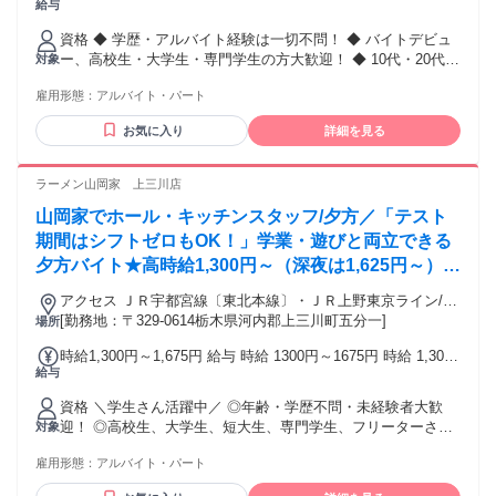
給与
円以上 22時～5時 時給 1,625円以上 高校生 時給 1,100円以上
土日・祝日+50円！ 交通費：交通費支給
資格 ◆ 学歴・アルバイト経験は一切不問！ ◆ バイトデビュ
ー、高校生・大学生・専門学生の方大歓迎！ ◆ 10代・20代の
対象
若手スタッフが多数活躍中！ ＼こんな方にオススメです！／
雇用形態：
アルバイト・パート
「テストや部活、プライベートと両立して楽しく働きた
い！」 「レジ打ちや難しい接客がない職場でスタートした
お気に入り
詳細を見る
い！」 「ラーメンが大好き！」（人気の食事補助あり♪）
ラーメン山岡家 上三川店
山岡家でホール・キッチンスタッフ/夕方／「テスト
期間はシフトゼロもOK！」学業・遊びと両立できる
夕方バイト★高時給1,300円～（深夜は1,625円～）！
初バイトの高校生・大学生が多数活躍中！友達同士の
アクセス ＪＲ宇都宮線〔東北本線〕・ＪＲ上野東京ライン/Ｊ
応募も大歓迎です◎
Ｒ湘南新宿ライン 石橋（栃木県）東口徒歩約54分
[勤務地：〒329-0614栃木県河内郡上三川町五分一]
場所
時給1,300円～1,675円 給与 時給 1300円～1675円 時給 1,300
給与
円以上 22時～5時 時給 1,625円以上 高校生 時給 1,100円以上
※土日祝手当＋50円 交通費：交通費支給
資格 ＼学生さん活躍中／ ◎年齢・学歴不問・未経験者大歓
迎！ ◎高校生、大学生、短大生、専門学生、フリーターさん
対象
活躍中！ ◎ハローワークでお仕事をお探し中の方も歓迎しま
雇用形態：
アルバイト・パート
す ＜こんな方にオススメです！＞ ◎学校帰りの時間を有効活
用してアルバイトしたい方 ◎ラーメンや飲食店での接客・調