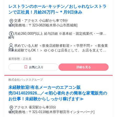
レストランのホール･キッチン／おしゃれなレストラ
ンで正社員！月給26万円～＊月9日休み
交通・アクセス 小山駅から車で8分
[勤務地：〒323-0820栃木県小山市西城南]
場所
月給260,000円以上 給与詳細 ※基本給・固定残業代・一律手
給与
当の総額 基本給：月給 22万円 〜 固定残業代：あり 1ヶ月あ
たり3万円（固定残業時間：1ヶ月あたり18時間） 固定残業時
求めている人材 ＜飲食店経験者歓迎＞＜学歴不問＞ ＜飲食業
間を超えた勤務時間については別途残業代を支給する 【一律
未経験でもOK！＞ ゆくゆくは店長として、 お店を支えてほ
対象
手当】 全員に一律で支払われる通勤・皆勤・家族手当金額：
しいと思っています。 飲食店経験者は特に大歓迎ですが､ 経
あり 1ヶ月あたり1万円 全員に一律で支払われるその他手当金
雇用形態：
正社員
験がない方もお気軽にご相談ください！ 【こんな方は大歓
額：なし ※給料に一律固定通勤手当1万円含む ＊昇給あり
迎！】 ＊新たなフィールドでチャレンジしたい ＊接客が好き
（年1回） ＊賞与あり（年2回） 月給26万円からの給与体系に
お気に入り
詳細を見る
＊飲食店でスキルアップしたい －－－－－－－－－－－－－
加え、 年2回の賞与支給により、 正社員としての経済的な基
－－－－－－－ 【こんな経験が活かせます】 カフェスタッ
盤を しっかりと確立できる環境です！
フ､カフェアルバイト､ 居酒屋、居酒屋､ラーメン店､ファミレ
株式会社バックスグループ
ス などでの調理補助､ホール､接客などの経験 ※アルバイト･
未経験歓迎!有名メーカーのエアコン販
パートでの経験も大歓迎！ ※ブランクOK・ブランク歓迎！
売/3414020926...／≪初心者向きの簡単な家電販売の
お仕事！未経験からしっかり稼げます≫
アクセス 雀宮駅から車10分
[勤務地：〒321-0118栃木県宇都宮市インターパーク]
場所