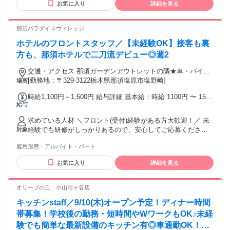
お気に入り
詳細を見る
那須パラダイスヴィレッジ
ホテルのフロントスタッフ／【未経験OK】接客も裏
方も、那須ホテルで二刀流デビュー◎週2
交通・アクセス 那須ガーデンアウトレットの隣★車・バイ
ク・自転車通勤OK ★「那須塩原駅」から無料シャトルバスあ
[勤務地：〒329-3122栃木県那須塩原市塩野崎]
場所
り
時給1,100円～1,500円 給与詳細 基本給：時給 1100円 〜 1500
給与
円 ＜時給詳細＞ 一般：1200円～ 大学生：1100円～ ★経験者
は高時給スタートも！ ※面接時にご経験をお伺いいたします
求めている人材 ＼フロント(受付)経験がある方大歓迎！／ 未
経験でも研修がしっかりあるので、安心してご応募ください
対象
☆ 【こんな方におすすめ♪】 ●空いた時間を有効活用したい！
雇用形態：
アルバイト・パート
●ホテルの業務を全部学びたい！ ●1つの仕事に飽きてしま
う！ ●掃除することが好き！ ●人と話すことが好き！
お気に入り
詳細を見る
オリーブの丘 小山雨ヶ谷店
キッチンstaff／9/10(木)オープン予定！ディナー時間
帯募集！学校後の勤務・短時間やWワークもOK♪未経
験でも簡単な最新設備のキッチン有◎車通勤OK！土