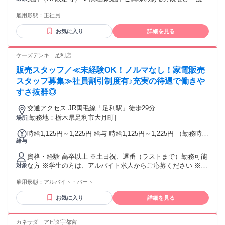
話してみませんか？ ＜求める人材＞ ＊企業理念に共感できる
雇用形態：
正社員
人 ＊道徳・マナー・良識を備え、 “社会人”として“人”として成
長し続ける人 ＊自ら考え・行動し、自由な発想で 何かを生み
お気に入り
詳細を見る
出すことのできる人 ＊個性を強みとして発揮しながらも 他者
と協調できる人 年齢の条件と理由：あり（例外事由3号のイ・
40歳未満（長期勤続によるキャリア形成のため））
ケーズデンキ 足利店
販売スタッフ／≪未経験OK！ノルマなし！家電販売
スタッフ募集≫社員割引制度有♪充実の待遇で働きや
すさ抜群◎
交通アクセス JR両毛線「足利駅」徒歩29分
[勤務地：栃木県足利市大月町]
場所
時給1,125円～1,225円 給与 時給1,125円～1,225円 （勤務時
給与
間・日数・曜日等による） ★年1回、昇給・昇格制度あり・賞
与あり ※当社規定あり ※アルバイト除く ★上記時給はスタ
資格・経験 高卒以上 ※土日祝、遅番（ラストまで）勤務可能
ート時の時給です。
な方 ※学生の方は、アルバイト求人からご応募ください ※本
対象
求人は雇用形態がパートの求人になります ◆経験者歓迎 ◆ブ
雇用形態：
アルバイト・パート
ランクOK ◆経験不問 ▼下記に該当する方が多数活躍中！ ・
家電販売、アパレル・服飾・携帯販売経験のある方 ・コスメ
お気に入り
詳細を見る
や雑貨に興味がある方 ・中国語・英語等の語学力を活かせる
方
カネサダ アピタ宇都宮