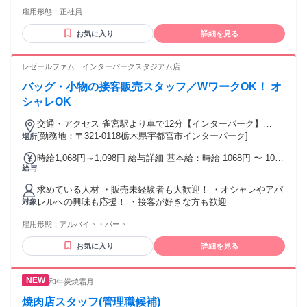
╰━━━━━━━━━━━━━━━━━━╯ ✅応募条件：社
雇用形態：
正社員
会人経験1年以上（業界・職種不問） ✅異業種からのチャレン
ジ歓迎！事務職・アパレル出身者も活躍中 ✅「人と話すのが
お気に入り
詳細を見る
好き」で応募動機はじゅうぶん º‧
┈┈┈┈┈┈┈┈┈┈┈┈┈┈┈┈┈┈‧º 【こんな方に向い
ています】 ・飲食店や接客業に挑戦してみたい方 ・人との会
レゼールファム インターパークスタジアム店
話を楽しめる方 ・チームワークを大切に働きたい方 ・"声か
バッグ・小物の接客販売スタッフ／WワークOK！ オ
け"やちょっとした気づきを大切にできる方 ・腰を据えて長く
働き、店の成長に関わっていきたい方 【こんなスキルが身に
シャレOK
つきます】 ●業務の優先順位を見極める力 ●先回りと思いやり
交通・アクセス 雀宮駅より車で12分【インターパーク】
の接客力 ●お客様との距離感をつかむコミュニケーション力 ●
ZARA隣り
[勤務地：〒321-0118栃木県宇都宮市インターパーク]
場所
ラテアートやワインの知識など
╭━━━━━━━━━━━━━━━━━━╮ 入社2年目/Kさ
時給1,068円～1,098円 給与詳細 基本給：時給 1068円 〜 1098
ん/元美容アシスタント
給与
円 ＊土日祝は時給1,068円+30円UP
╰━━━━━━━━━━━━━━━━━━╯ ペニーレインの
雰囲気が好きで応募しました。実際に働いてみて、"美味しい
求めている人材 ・販売未経験者も大歓迎！ ・オシャレやアパ
料理"と"丁寧な接客"がこのお店の魅力だと改めて感じていま
レルへの興味も応援！ ・接客が好きな方も歓迎
対象
す。 自分の言葉で料理を紹介できるよう、まかないも使って
しっかり味を覚えてます。 お客様の『美味しかったよ』が一
雇用形態：
アルバイト・パート
番うれしい瞬間です！
お気に入り
詳細を見る
╭━━━━━━━━━━━━━━━━━━╮ 「ペニーレイ
ン」という会社について
╰━━━━━━━━━━━━━━━━━━╯ ペニーレイン
和牛炭焼霜月
は、那須高原で生まれた人気ブランド。パン屋から始まり、
レストラン・洋菓子・ジェラートへと"食の世界観"を広げなが
焼肉店スタッフ(管理職候補)