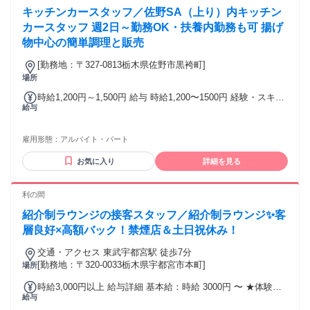
キッチンカースタッフ／佐野SA（上り）内キッチン
カースタッフ 週2日～勤務OK・扶養内勤務も可 揚げ
物中心の簡単調理と販売
[勤務地：〒327-0813栃木県佐野市黒袴町]
場所
時給1,200円～1,500円 給与 時給1,200〜1500円 経験・スキル
給与
等を考慮の上決定 ※6月〜9月は時給100円UPで1,300円～
【収入例】 週2日勤務の場合 時給 1,200円×1日 8h × 週 2日勤
務 ＝1日あたり 9,600円 × 月 8日 ＝月収例 76,800円 週5日勤
雇用形態：
アルバイト・パート
務の場合 時給 1,200円×1日 8h × 週 5日勤務 ＝1日あたり
9,600円 × 月 20日 ＝月収例 192,000円
お気に入り
詳細を見る
利の間
紹介制ラウンジの接客スタッフ／紹介制ラウンジ✨客
層良好×高額バック！禁煙店＆土日祝休み！
交通・アクセス 東武宇都宮駅 徒歩7分
[勤務地：〒320-0033栃木県宇都宮市本町]
場所
時給3,000円以上 給与詳細 基本給：時給 3000円 〜 ★体験入
給与
店時給5000円 ✅各種高額バックあり 基本時給に加えて、店舗