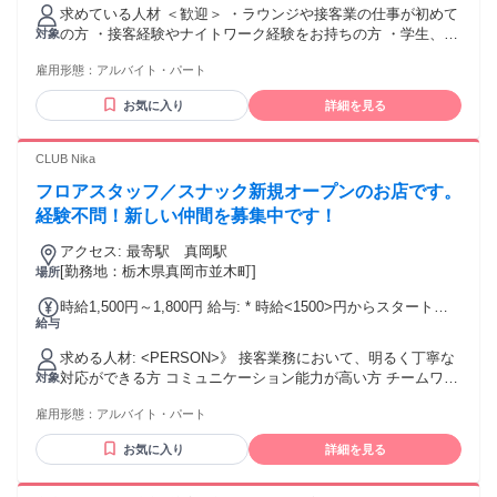
規定による各種バックが用意されています。 還元内容や支給
求めている人材 ＜歓迎＞ ・ラウンジや接客業の仕事が初めて
条件については、面接時または体験入店前にご確認くださ
の方 ・接客経験やナイトワーク経験をお持ちの方 ・学生、フ
対象
い。 ■待機中の時給カットなし お客様の接客をしていない待
リーター、副業を希望する方 ・本業や学業と両立しながら働
機時間を理由とした、時給のカットはありません。 勤務した
雇用形態：
アルバイト・パート
きたい方 ・人と会話をすることが好きな方 ・落ち着いた雰囲
時間を大切にしながら、落ち着いて接客の準備ができます。
気の店舗で働きたい方 ・お酒を飲まずに接客したい方 ・久し
✅ノルマと罰金なし 売上や出勤に関するノルマは設けていま
お気に入り
詳細を見る
ぶりに仕事へ復帰したい方
せん。 罰金や内容の分からない天引きもなく、自分のペース
で仕事に取り組めます。 ✅昇給あり 仕事への取り組みや勤務
CLUB Nika
状況などに応じて、昇給の機会があります。 具体的な評価基
準や昇給時期は、面接時にご確認ください。 ■ヘアメ無料、
フロアスタッフ／スナック新規オープンのお店です。
送迎無料 市内及び近郊の方は勤務後は、ベテランドライバー
経験不問！新しい仲間を募集中です！
による送りを利用できます。 帰宅時の移動負担を抑えられま
す。
アクセス: 最寄駅 真岡駅
[勤務地：栃木県真岡市並木町]
場所
時給1,500円～1,800円 給与: * 時給<1500>円からスタート
給与
し、経験や能力に応じて昇給します。 * 勤務態度や業績に基
づくインセンティブ制度あり。詳細は面接時にお伝えしま
求める人材: <PERSON>》 接客業務において、明るく丁寧な
す。
対応ができる方 コミュニケーション能力が高い方 チームワー
対象
クを大切にできる方 《こんな方歓迎》 * 未経験者歓迎 * 経験
雇用形態：
アルバイト・パート
者歓迎
お気に入り
詳細を見る