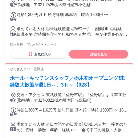
歩79分
[勤務地：〒321-2525栃木県日光市小佐越]
場所
時給1,300円以上 給与詳細 基本給：時給 1300円 〜
給与
求めている人材 ◎未経験歓迎 ◎Wワーク・副業OK ◎経験・
知識不要 ◎時間を守って行動できる方 ◎丁寧な作業を心がけ
対象
られる方 ◎決められた手順を守れる方 ＜こんな方に向いてい
雇用形態：
アルバイト・パート
ます！＞ ・フリーターとして安定収入を得たい方 ・副業／W
ワークを探している方 ・コツコツ作業が得意な方
お気に入り
詳細を見る
かにざんまい 佐野店
ホール・キッチンスタッフ／栃木初オープニング❗未
経験大歓迎✨週1日～、3ｈ～【028】
交通・アクセス 東武鉄道「佐野市駅」「佐野駅」より車10分
[勤務地：〒327-0821栃木県佐野市高萩町]
場所
時給1,300円～1,625円 給与詳細 基本給：時給 1300円 〜 1625
給与
円 オープニング時給として オープンから1ヶ月間は 時給1300
円！（平日・土日祝） ※以降は時給1200円 ※土日祝日は時給
求めている人材 ※日本語での日常会話が出来る方 （接客のた
アップ！ →時給1300円！ ■昇給あり（随時） ■深夜給あり
め） 資格・学歴・年齢・経験 etc... 全て不問の意欲・人物重
対象
視の採用です⭐ 他店舗では幅広い年代の方々が活躍中！ 活気