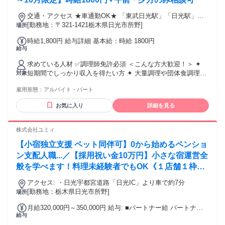
交通・アクセス ★車通勤OK★ 「東武日光駅」「日光駅」か
ら車10分 「東武日光駅」から東武バス「丸美」停留所下車徒
[勤務地：〒321-1421栃木県日光市所野]
場所
歩12分
時給1,800円 給与詳細 基本給：時給 1800円
給与
求めている人材 ✅調理師免許必須 ＜こんな方大歓迎！＞ ✦
短期間でしっかり収入を得たい方 ✦ 大量調理や団体食調理の
対象
経験を活かしたい方 ✦ 教育行事に関わる仕事に興味のある方
雇用形態：
アルバイト・パート
✦ 早朝または夕方勤務が可能な方
お気に入り
詳細を見る
株式会社ユミィ
【小宿独立支援 ペット同伴可】0から始めるペンショ
ン支配人職...／【採用祝い金10万円】小さな宿運営全
般を学べます！料理未経験者でもOK《１店舗１枠限
定》
アクセス: ・日光宇都宮道路「日光IC」より車で約7分
[勤務地：栃木県日光市所野]
場所
月給320,000円～350,000円 給与: ■パートナー給 パートナー
給与
には支配人給とは別に、パートナー給 1,000円～を別途支給。