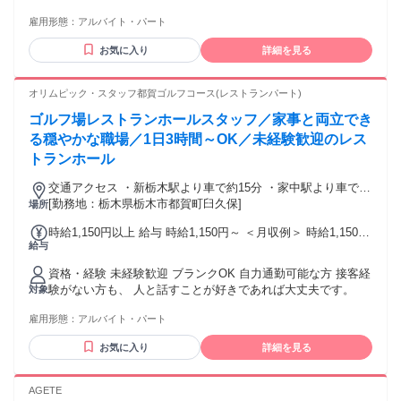
になります ✅明るく笑顔で挨拶ができる方 ✅人との会話を楽
雇用形態：
アルバイト・パート
しめる方 【歓迎条件】 ￣￣￣￣￣￣￣￣￣￣￣￣￣￣￣￣￣
￣￣ ※下記スキル・経験がなくても大丈夫です。 ✅カフェや
お気に入り
詳細を見る
おしゃれな空間が好きな方 ✅SNSを見たり発信したりするの
が好きな方 ✅車やモータースポーツに興味がある方 ✅未経験
から新しいことに挑戦したい方 【こんなあなたにピッタ
オリムピック・スタッフ都賀ゴルフコース(レストランパート)
リ！】 ￣￣￣￣￣￣￣￣￣￣￣￣￣￣￣￣￣￣￣ ・週末の空
ゴルフ場レストランホールスタッフ／家事と両立でき
いた時間を有効活用したい ・どうせ働くならワクワクする場
所がいい ・同じ「好き」を持つ仲間と出会いたい ・お客様の
る穏やかな職場／1日3時間～OK／未経験歓迎のレス
喜ぶ笑顔を直接見たい
トランホール
交通アクセス ・新栃木駅より車で約15分 ・家中駅より車で約
11分 ・都賀西方PAより車で約10分 ※車通勤OK
[勤務地：栃木県栃木市都賀町臼久保]
場所
時給1,150円以上 給与 時給1,150円～ ＜月収例＞ 時給1,150円
給与
×1日4時間×週4日勤務 ＝月収約73,600円 短時間勤務でも、家
計のプラスに。 扶養内勤務や勤務日数の調整も可能です。
資格・経験 未経験歓迎 ブランクOK 自力通勤可能な方 接客経
験がない方も、 人と話すことが好きであれば大丈夫です。
対象
雇用形態：
アルバイト・パート
お気に入り
詳細を見る
AGETE