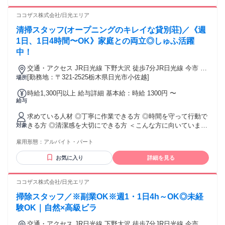
ココザス株式会社/日光エリア
清掃スタッフ(オープニングのキレイな貸別荘)／《週
1日、1日4時間〜OK》家庭との両立◎しゅふ活躍
中！
交通・アクセス JR日光線 下野大沢 徒歩7分JR日光線 今市 徒
歩79分
[勤務地：〒321-2525栃木県日光市小佐越]
場所
時給1,300円以上 給与詳細 基本給：時給 1300円 〜
給与
求めている人材 ◎丁寧に作業できる方 ◎時間を守って行動で
きる方 ◎清潔感を大切にできる方 ＜こんな方に向いていま
対象
す！＞ ・家事や掃除が好きな方 ・主婦(夫)としての生活経験
雇用形態：
アルバイト・パート
がある方 ・コツコツ作業が得意な方
お気に入り
詳細を見る
ココザス株式会社/日光エリア
掃除スタッフ／※副業OK※週1・1日4h～OK◎未経
験OK｜自然×高級ビラ
交通・アクセス JR日光線 下野大沢 徒歩7分JR日光線 今市 徒