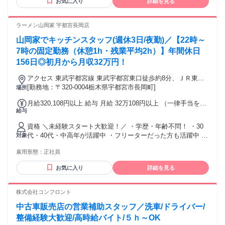
お気に入り
詳細を見る
理に興味がある方 ◎居酒屋、レストラン、カフェ、ファスト
フードなどでの経験（少しでも）を活かしたい方 ◎「初めて
のアルバイト」に挑戦してみたい方 ＼お友達との応募も大歓
ラーメン山岡家 宇都宮長岡店
迎／ 美味しいまかない＆最高の仲間が待っています！ 「夕方
山岡家でキッチンスタッフ(週休3日/夜勤)／【22時～
のスキマ時間でお小遣い稼ぎをしたい」 「学校やサークルと
両立しながら、楽しく働ける場所を見つけたい」そんな思い
7時の固定勤務（休憩1h・残業平均2h）】年間休日
を応援します！ 気さくでアットホームな先輩たちが、あなた
156日◎初月から月収32万円！
の初バイトを全力でサポート。 面倒なレジ業務がないから、
覚えることも少なめでスタートしやすい環境です。 少しでも
アクセス 東武宇都宮線 東武宇都宮東口徒歩約8分、ＪＲ東北
気になったら、まずは気軽にご応募ください。 あなたとお会
新幹線 宇都宮西口徒歩約22分、ＪＲ東北新幹線 宇都宮西口徒
[勤務地：〒320-0004栃木県宇都宮市長岡町]
場所
いできるのを楽しみにしています。
歩約22分
月給320,108円以上 給与 月給 32万108円以上 （一律手当を含
給与
む） ※想定深夜手当（120時間分）と平均残業時間（30時間
分）を含めた給与です。 基本月給：213,000円～ 深夜手当：
資格 ＼未経験スタート大歓迎！／ ・学歴・年齢不問！ ・30
45,960円～（120時間分） 残業手当：61,148円～（30時間）
代・40代・中高年が活躍中 ・フリーターだった方も活躍中 ・
対象
・昇給年2回（3月・9月） ・賞与年2回（昨年度支給実績あ
ハローワークでお仕事お探し中の方歓迎 【スタッフの声（35
り）
雇用形態：
正社員
才男性）】 元々稼ぎたくて製造工場での夜勤業務に従事して
いましたが、 3交替制だとなかなか家族で団らんする機会がつ
お気に入り
詳細を見る
くれず、 子供ができても一緒に遊べませんでした。 山岡家は
週休3日なので、体にも無理なく働けています。 また、キャリ
アアップが短い勤続年数でも可能なので、 家族のための貯金
株式会社コンフロント
も今後できたらなと考えています。 年齢の条件と理由：例外
中古車販売店の営業補助スタッフ／洗車/ドライバー/
事由1号・60歳未満(定年のため)
整備経験大歓迎/高時給バイト/５ｈ～OK