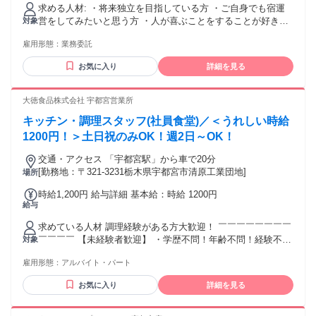
※推定年収：700,000円～1,000,000円。 ※お客様の数に応じ
求める人材: ・将来独立を目指している方 ・ご自身でも宿運
て支給額は変動します。
営をしてみたいと思う方 ・人が喜ぶことをすることが好きな
対象
方
雇用形態：
業務委託
お気に入り
詳細を見る
大徳食品株式会社 宇都宮営業所
キッチン・調理スタッフ(社員食堂)／＜うれしい時給
1200円！＞土日祝のみOK！週2日～OK！
交通・アクセス 「宇都宮駅」から車で20分
[勤務地：〒321-3231栃木県宇都宮市清原工業団地]
場所
時給1,200円 給与詳細 基本給：時給 1200円
給与
求めている人材 調理経験がある方大歓迎！ ￣￣￣￣￣￣￣￣
￣￣￣￣ 【未経験者歓迎】 ・学歴不問！年齢不問！経験不
対象
問！ ＊人柄重視の採用！やる気があればOK ＊未経験から始
雇用形態：
アルバイト・パート
めたスタッフや ブランクから復帰したスタッフも活躍中！ ＊
がっつり働いてるフリーターも活躍中！ 【男性・女性活躍
お気に入り
詳細を見る
中】 ＊フリーター歓迎 ＊ブランク歓迎！ブランクOK！ ＊ミ
ドル・シニア応援 ＜経験者歓迎！＞ ～こんな経験あれば活か
せます～ レストラン、居酒屋、カフェ、 パン屋、ラーメン