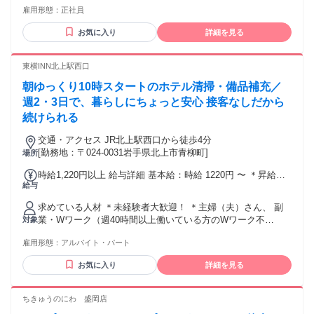
を含む※超過分別途支給 試用期間3か月あり（給与に変動な
雇用形態：
正社員
決できる方 ■腰を据えて中長期的に働ける方 ＜以下の経験が
し） 面接日や入社日はあなたの都合を考慮します。在職中の
ある方は優遇します！＞ ■店舗管理経験 ■機械設備や施設管理
方も大歓迎ですので、まずは問い合わせだけ…という方もお
お気に入り
詳細を見る
の実務経験 ■接客業務の実務経験
気軽にご連絡ください。 ０１９ー６５６ー５１１８ 交通費：
交通費支給 交通費規定支給
東横INN北上駅西口
朝ゆっくり10時スタートのホテル清掃・備品補充／
週2・3日で、暮らしにちょっと安心 接客なしだから
続けられる
交通・アクセス JR北上駅西口から徒歩4分
[勤務地：〒024-0031岩手県北上市青柳町]
場所
時給1,220円以上 給与詳細 基本給：時給 1220円 〜 ＊昇給あ
給与
り ＊ミニボーナスあり ＊交通費規定支給（上限月5万円ま
で） 車通勤OK！ 《様々なインセンティブ》 ＊稼働率手当
求めている人材 ＊未経験者大歓迎！ ＊主婦（夫）さん、 副
（インセンティブ） ＊繁忙期手当あり（GW・夏季・年末年
業・Wワーク（週40時間以上働いている方のWワーク不
対象
始） ※規定あり
可）、 フリーターさんも歓迎です！ ＊扶養内勤務もOK！ご
雇用形態：
アルバイト・パート
相談ください。 ／ フルタイムではなく、短時間勤務できる所
がいい！ ＼ そんな思いを持った方も歓迎♪ ＊久しぶりの社会
お気に入り
詳細を見る
復帰でブランクがある方、 家庭と両立して働ける職場を探し
ていた方にもピッタリです。
ちきゅうのにわ 盛岡店