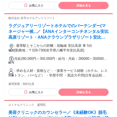
ップしたい方、学生歓迎、掛け持ち 副業・Wワーク歓迎、新
お気に入り
詳細を見る
卒・第二新卒歓迎 年齢の条件と理由：・65歳未満の方(定年の
ため)
株式会社 岩手ホテルアンドリゾート
ラグジュアリーリゾートホテルでのバーテンダー(マ
ネージャー候...／【ANAインターコンチネンタル安比
高原リゾート・ANAクラウンプラザリゾート安比高
原】バーテンダー/岩手県八幡平市/社員寮(安比高原)
- 最寄駅とそこからの距離 - 花輪線 安比高原 車 5分
利用可/福利厚生充実/正社員登用制度有
[勤務地：〒028-7306岩手県八幡平市安比高原]
場所
月給280,000円～350,000円 - 給与 - 月給：280000～350000円
給与
給与備考：※前職給与、経験・スキルを考慮し決定します。
※資格手当別途支給あり（例：外国語手当5,000円～7,500/
- 求める人材・資格など - ・接客サービス経験（ホテル、レス
月）※年収例：3,360,000円～4,500,000円
トラン、バーなど） ・学歴不問 ・英語力不問(日常会話程度
対象
できれば尚可) ＜下記経験をお持ちの方は、管理監督者などの
雇用形態：
契約社員
ポジション検討させて頂きます。＞ ・バーテンダーとしての
実務経験3年程度 ・マネジメント経験（スタッフの指導経験な
お気に入り
詳細を見る
ど）
エミナルクリニック 盛岡院
美容クリニックのカウンセラー／《未経験OK》脱毛