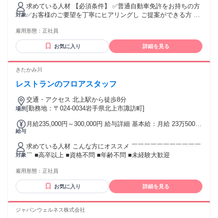
れる通勤・皆勤・家族手当金額：なし 全員に一律で支払われ
◎
求めている人材 【必須条件】 ✅普通自動車免許をお持ちの方
るその他手当金額：なし ※給与は担当業務による ※年齢・経
✅お客様のご要望を丁寧にヒアリングし ご提案ができる方 ・
対象
験・スキルを考慮し 給与を決定 【昇給・賞与】 昇給あり 賞
‥…━━━━━━━…‥・ 【こんな方大歓迎！】
与あり ※業績による ■諸手当 ・住宅手当 （上限2万円 ※当社
雇用形態：
正社員
…………………………………… ◎調理師免許をお持ちの方優
規定あり） ・時間外手当 ・深夜勤務手当
遇 ◎調理経験（ジャンル不問）を お持ちの方は当ホテルで大
お気に入り
詳細を見る
きな 強みとして活かせます！✨ 【その他歓迎するご経験】
…………………………………… ◎ホテルや旅館など、 宿泊業
界での実務経験 ◎営業、接客、販売など、 人と接する仕事の
きたかみ川
ご経験 ◎ジャンル不問の調理経験 ◎英語などの語学を活かし
レストランのフロアスタッフ
た実務経験 【こんな方にピッタリ！】
…………………………………… ★新規施設のオープニングに
交通・アクセス 北上駅から徒歩8分
携わりたい方 ★一流のホスピタリティを追求し、 自分自身を
[勤務地：〒024-0034岩手県北上市諏訪町]
場所
磨き上げたい方 ★壮大なプロジェクトの一員になりたい方 ★
東北の魅力を発信したい方 …………………………………… ✨
月給235,000円～300,000円 給与詳細 基本給：月給 23万5000
未経験OK！ ✨第二新卒歓迎 ✨ブランクOK 英語スキルを活か
給与
円 〜 30万円 固定残業代：なし 【一律手当】 全員に一律で支
したい方、 東北発のリゾートホテルで 新たなキャリアをスタ
払われる通勤・皆勤・家族手当金額：なし 全員に一律で支払
ート させたい方にもぴったり◎ ＼積極的に意見を発信できる
求めている人材 こんな方にオススメ ￣￣￣￣￣￣￣￣￣￣￣
われるその他手当金額：なし
方歓迎／ ……………………………………………… オープニン
￣ ■高卒以上 ■資格不問 ■年齢不問 ■未経験大歓迎
対象
グだからこそ、 あなたの「もっとこうしたい」という アイデ
雇用形態：
正社員
アが、ホテルの文化を創る 大きな一歩になるチャンスです◎
積極的に発信して頂ける方を、 心から歓迎します♪
お気に入り
詳細を見る
ジャパンウェルネス株式会社