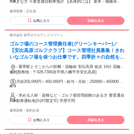
きな方 ※要普通自動車免許 【具体的には】 業界・職種未経
対象
残業時間：1ヶ月あたり0時間0分 【一律手当】 全員に一律で
験の方歓迎 ～次のような方を歓迎します～ ◎接客経験をお持
支払われる通勤・皆勤・家族手当金額：なし 全員に一律で支
雇用形態：
正社員
ちの方 ◎クルマが好きな方 ◎チームワークを大切にし、協力
払われるその他手当金額：なし 【手当】 通勤手当（通勤距離
して仕事ができる方 ◎明るい対応ができる方 ◎地域に根差し
に応じて最大2万円） 勤続手当（勤続年数に応じて最大4万
お気に入り
詳細を見る
て働きたい方 ◎趣味や家庭などプライベートも大切にしたい
円） 役職手当（役職に応じて最大20万円） 子供手当（18歳未
方
満の子ども一人あたり5000円 ※上限なし） 出産祝い金 結婚
株式会社 岩手ホテルアンドリゾート
祝い金 お見舞い・お悔やみ金 制服手当（7000円x年2回）
【昇給】年1回 【賞与】年2回
ゴルフ場のコース管理責任者(グリーンキーパー)／
【安比高原ゴルフクラブ】コース管理社員募集！きれ
いなゴルフ場を保つお仕事です。四季折々の自然を眺
めながらのびのび働けることが魅力のひとつ。芝の育
- 最寄駅とそこからの距離 - 花輪線 安比高原 徒歩 14分 花輪線
成やコースセッティングなど、ゴルフ好きにピッタリ
赤坂田 車 10分 花輪線 松尾八幡平 車 13分
[勤務地：〒028-7306岩手県八幡平市安比高原]
場所
のポジションです。
月給250,000円～450,000円 - 給与 - 月給：250000～450000円
給与
給与備考：前職給与、経験・スキルを考慮し決定します。※
年収例：3,800,000円～6,000,000円※賞与年2回/昇給年1回(会
- 求める人材・資格など - ゴルフ場管理経験のある方 要普通自
社業績により支給がない場合有り)
動車運転免許(AT限定可) 学歴不問
対象
雇用形態：
契約社員
お気に入り
詳細を見る