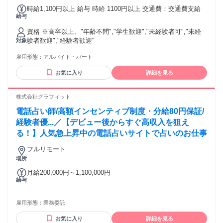
分
時給1,100円以上 給与 時給 1100円以上 交通費：交通費支給
給与
資格 ※高卒以上、"年齢不問","学生歓迎","未経験者可","未経
験者歓迎","経験者歓迎"
対象
雇用形態：
アルバイト・パート
お気に入り
詳細を見る
株式会社グラフィット
電話占い師/高額インセンティブ制度・分給80円保証/
経験者優...／【デビュー後からすぐ高収入を狙え
る！】人気急上昇中の電話占いサイトで占いのお仕事
フルリモート
場所
月給200,000円～1,100,000円
給与
雇用形態：
業務委託
お気に入り
詳細を見る