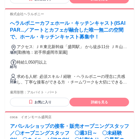
株式会社ヘラルボニー
へラルボニーカフェホール・キッチンキャスト(ISAI
PAR...／アートとカフェが融合した唯一無二の空間
で、ホール・キッチンキャスト募集中！
アクセス: ＪＲ東北新幹線「盛岡駅」 から徒歩11分 ＪＲ山田
線「上盛岡駅」 から徒歩15分
[勤務地：岩手県盛岡市菜園]
場所
時給1,050円以上
給与
求める人材: 必須スキル / 経験 ・ヘラルボニーの理念に共感
し、丁寧な接客ができる方 ・チームワークを大切にできる方
対象
・基本的な飲食マナーや衛生管理を守れる方 ・指示を待つだ
雇用形態：
アルバイト・パート
けでなく、自分から動く姿勢を持てる方 歓迎スキル / 経験 ・
カフェ・レストランなどでのホールまたはキッチン経験 ・コ
お気に入り
詳細を見る
ーヒーやドリンクの調理経験（バリスタ経験など） ・接客・
販売経験（百貨店・ホテルなどでの勤務経験歓迎） ・英語や
中国語などでの簡単な対応が可能な方 ・手話でのコミュニケ
coca イオンモール盛岡店
ーションに関心のある方
アパレルショップの接客・販売オープニングスタッフ
／〇オープニングスタッフ 〇週3日～ 〇未経験