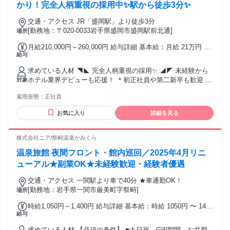
かり！完全人柄重視の採用中✨駅から徒歩3分✨
交通・アクセス JR「盛岡駅」より徒歩3分
[勤務地：〒020-0033岩手県盛岡市盛岡駅前北通]
場所
月給210,000円～260,000円 給与詳細 基本給：月給 21万円 〜
給与
26万円 固定残業代：なし 【一律手当】 全員に一律で支払わ
れる通勤・皆勤・家族手当金額：なし 全員に一律で支払われ
求めている人材 ◥◣ 完全人柄重視の採用✨ ◢◤ 未経験から
るその他手当金額：なし ※経験・能力・前職給与を考慮し決
ホテル業界デビューも応援！ ＊初正社員や第二新卒も歓迎 ＊
対象
定 ▼別途手当あり ―――――― ・残業手当（1分単位で支
若手活躍中（20代・30代活躍中） ＊転職者歓迎 ＊経験不問・
給） ・深夜手当（該当時） ・通勤手当（上限なし） ▼昇給
雇用形態：
正社員
学歴不問・職歴不問 ＊経験者は尚歓迎 ＊性別不問 （男性活
―――――― ・年1回（業績・評価による） ▼賞与
躍中／女性活躍中） ＊家族持ちも活躍中（40代活躍中） ＊英
―――――― ・業績により支給
お気に入り
詳細を見る
語や中国語など語学力も活きる ※22時以降の勤務がある為18
歳以上。 ╭━━━━━━━━━━━╮ ☆盛岡駅から徒歩3
分！ ╰━━━━━ｖ━━━━━╯ ・盛岡駅 ・上盛岡駅 ・仙
株式会社ニア/祭畤温泉かみくら
北町駅 ・青山駅 ・厨川駅 ・岩手飯岡駅 ・矢幅駅 ・雫石駅 ・
温泉旅館 夜間フロント・館内巡回／2025年4月リニ
渋民駅 ・好摩駅 ・盛岡市 ・滝沢市 ・矢巾町 ・雫石町 ・紫波
町 ・花巻市 ・八幡平市 ・北上市 ・奥州市 ・岩手町 などから
ューアル★副業OK★未経験歓迎・経験者優遇
もアクセスしやすい☆｡･. 〈〈 交通費は全額支給します✨
交通・アクセス 一関駅より車で40分 ★車通勤OK！
〉〉 ╭━━━━━━━━━━━╮ ☆こんな経験も活かせる
[勤務地：岩手県一関市厳美町字祭畤]
場所
╰━━━━━ｖ━━━━━╯ ・ホテルスタッフ ・フロントス
タッフ ・受付スタッフ ・受付事務 ・接客スタッフ ・販売ス
時給1,050円～1,400円 給与詳細 基本給：時給 1050円 〜 1400
タッフ ・アパレル販売 ・カフェスタッフ ・飲食店スタッフ
給与
円 ※経験やスキルに応じ優遇
・レストランスタッフ ・コンシェルジュ ・一般事務スタッフ
・ホテルフロント ・フロント受付 ・営業スタッフ ・接客サ
求めている人材 【必須の条件】 ■土日祝、GW期間、お盆期