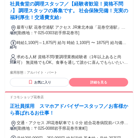
社員食堂の調理スタッフ／【経験者歓迎！資格不問
♪】 調理スタッフの募集です。 社会保険完備！充実の
福利厚生！交通費支給♪
最寄り駅 花巻空港駅 アクセス JR東北本線「花巻空港駅」か
ら車で6分
[勤務地：〒025-0303岩手県花巻市]
場所
時給1,100円～1,875円 給与 時給 1,100円 〜 1875円 給与備考
給与
（1）3:00～6:00 ・3:00～5:00は時給1,875円（深夜手当含
む） ・5:00～6:00は時給1,500円 （2）16:00～22:00 ・時給
求める人材 資格不問/要調理業務経験者（1年以上あると尚
1,100円 試用期間 試用期間3ヶ月 ※試用期間中も給与・待遇
可） 無資格でもOK。食事を通して誰かに喜んでもらいたい。
対象
は同条件です。 契約期間 契約の更新：有（契約期間満了時の
人と接することが好き。社会貢献できるお仕事がしたい。貴
業務量・質、従事している業務の進捗状況、能力、業務成
雇用形態：
アルバイト・パート
方のアイディアひとつでお客様に喜んでいただける、やりが
績、勤務態度、健康状態、会社の経営状況により判断する）
いのある職場で一緒にお仕事しませんか？ 現在活躍中のスタ
更新上限：無
お気に入り
詳細を見る
ッフ 【スタッフ数】 11名 【男女比】 男性 ０ ： １０ 女性
【年齢層】 30代～50代がメインで活躍中！ 1日のスケジュー
ル ■（1）3：00～6：00勤務 出勤・調理準備 ↓ 簡単な調理・
ドコモショップ花巻店
仕込み・盛り付け ↓ カウンターでのお食事の受け渡し ※1日
正社員採用 スマホアドバイザースタッフ／お客様か
10～15食程度 ※配膳業務はありません ↓ 食器洗浄・厨房内の
清掃 ↓ 6：00 退勤 ■（2）16：00～22：00勤務 出勤 ↓ 16：00
ら喜ばれるお仕事！
～18：00 施設内売店での販売業務 ↓ 18：00～22：00 夕食・
交通・アクセス JR花巻駅車で１０分 総合花巻病院前バス停
夜勤食の調理、食事提供 ※1日20食程度 ※お食事はカウンタ
徒歩３分
[勤務地：〒025-0088岩手県花巻市東町]
場所
ー越しにお渡しするため、配膳業務はありません ↓ 22：00 退
勤