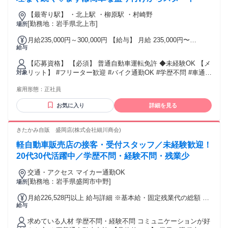
【最寄り駅】 ・北上駅 ・柳原駅 ・村崎野
[勤務地：岩手県北上市]
場所
月給235,000円～300,000円 【給与】 月給 235,000円〜
給与
300,000円 ★昇給/賞与あり 固定残業代：なし
【応募資格】 【必須】 普通自動車運転免許 ◆未経験OK 【メ
リット】 #フリーター歓迎 #バイク通勤OK #学歴不問 #車通勤
対象
OK #経験者歓迎 #未経験者歓迎 #研修あり #月1シフト提出 #
雇用形態：
正社員
社会保険完備 #制服貸与 #ブランクOK #交通費支給 #40代も
応募可 #昇給あり #髪型・髪色自由 #資格取得支援あり #有資
お気に入り
詳細を見る
格者歓迎 #育休制度あり
きたかみ自販 盛岡店(株式会社細川商会)
軽自動車販売店の接客・受付スタッフ／未経験歓迎！
20代30代活躍中／学歴不問・経験不問・残業少
交通・アクセス マイカー通勤OK
[勤務地：岩手県盛岡市中野]
場所
月給226,528円以上 給与詳細 ※基本給・固定残業代の総額 基
給与
本給：月給 19万1000円 〜 固定残業代：あり 1ヶ月あたり3万
5528円 〜（固定残業時間：1ヶ月あたり25時間） 固定残業時
求めている人材 学歴不問・経験不問 コミュニケーションが好
間を超えた勤務時間については別途残業代を支給する 法定内