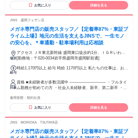
輩がみんな優しい」 とか「高校を卒業してなくても正社員に
お気に入り
詳細を見る
なれるから」 とかでした（笑） でも長く続けていられるの
は、やっぱり 働いてて嬉しい瞬間があるからなんです。 洗車
を見ていたお客様に 「こんなに丁寧にしてくれてありがと
JINS 盛岡フェザン店
う」 って言ってもらえたり、 コーティングした車を見たお客
メガネ専門店の販売スタッフ／【定着率87%・東証プ
様が 想像以上に喜んでくれたときもすごく 嬉しかったです。
普段無口な方だったのに たくさんお礼を言ってくださって、
ライム上場】地元の生活を支えるJINSで、一生モノ
大切な車だからこそ、丁寧に綺麗にしたら こんなに笑顔にな
の安心を。＊車通勤・駐車場利用は応相談
ってもらえるんだなって 誇らしく思いました。 お客様とのか
かわりだけじゃなく、 自分自身の成長も楽しめる環境です。
アクセス ＪＲ東北新幹線 盛岡東口徒歩約1分、ＩＧＲいわて
どんどん上達しているのを感じられたり 先輩に褒めてもらえ
銀河鉄道線 盛岡東口徒歩約1分、ＪＲ東北本線 盛岡東口徒歩
[勤務地：〒020-0034岩手県盛岡市盛岡駅前通]
場所
たり、資格試験に一発で 合格できた時はかなり自信が付きま
約1分 「盛岡駅」徒歩約１分
時給1,170円以上 給与 時給 1170円以上 私たちの仕事は、お客
した！ 技術を身に付けられる仕事だから働いてて 安心感があ
給与
様のお困りごとを解決し、 「ありがとう」と直接感謝される
ります。安定して働きたい方や、 未経験からでもスキルを磨
機会がたくさん。 あなたのアイデアと笑顔は、この街と、そ
きたい方には ピッタリの環境だと思います！
資格 ■未経験者が多数活躍中 ――――――――― ・フルタイ
こに住む人の毎日を豊かにします。 世界を目指すJINSの原点
ム勤務が初めての方 ・社会人未経験者、新卒、第二新卒 ・普
対象
は、そんな地域に根ざしたお店です。 ※さらに眼鏡作成技能
段メガネを掛けていない方 ・子育てブランクありの方 「経験
士資格を保有している場合、時給120円UP！ （社内承認後、
雇用形態：
契約社員
がなくて不安」という方も 教育研修制度が充実するJINSで
翌々月からの支給となります） 交通費：交通費支給 社内規定
は、 問題なく活躍してくださっています。 【動画などの研修
あり（月上限5万円まで支給）
お気に入り
詳細を見る
ツール充実】 ※できることからスタートしつつ、 業務の合間
に研修ツールで 少しずつ知識を身に着けていくことができま
す◎ ■活躍するスタッフの特徴 ――――――――― ◇笑顔を
JINS MORIOKA TSUTAYA店
見るのが好きな方 ◇お客様の困り事を解決してお役に立ちた
メガネ専門店の販売スタッフ／【定着率87%・東証プ
い方 ◇仲間と協力して働きたい方 【実はこんなタイプの方
も！】 ◇専門知識やスキルを身につけたい方 ◇多くの人が使