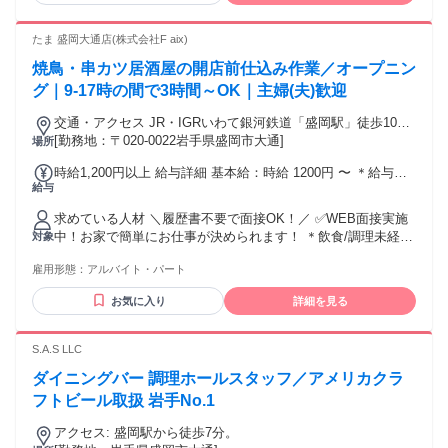
たま 盛岡大通店(株式会社F aix)
焼鳥・串カツ居酒屋の開店前仕込み作業／オープニン
グ｜9-17時の間で3時間～OK｜主婦(夫)歓迎
交通・アクセス JR・IGRいわて銀河鉄道「盛岡駅」徒歩10
分、JR「上盛岡駅」徒歩15分
[勤務地：〒020-0022岩手県盛岡市大通]
場所
時給1,200円以上 給与詳細 基本給：時給 1200円 〜 ＊給与は
給与
経験・能力に応じて決定 ＊毎月１回、昇給のチャンスあり！
＊前払い制度あり ＞稼働分を月初に支払可能（通常毎月20日
求めている人材 ＼履歴書不要で面接OK！／ ✅WEB面接実施
支払い）
中！お家で簡単にお仕事が決められます！ ＊飲食/調理未経
対象
験・バイト未経験OK！ ＊主婦(夫)さん歓迎！扶養内勤務も
雇用形態：
アルバイト・パート
OK！ ＊フリーターさん大歓迎！ ＊大学生さん・専門学生さ
ん大歓迎！ ＊留学生も活躍中！ 【友達同士の応募も大歓
お気に入り
詳細を見る
迎！】 1人での応募が不安な方は、 ご友人同士の応募も大歓
迎です！ 学校の友達やご近所さんを誘って、 一緒に面接を受
けてもOK✨ 入社後「なるべく同じシフトに入りたい！」 な
S.A.S LLC
どのご要望もお気軽にお申し付けください！ ＊合同面接は実
ダイニングバー 調理ホールスタッフ／アメリカクラ
施にあたり規定有 【下記のような経験をお持ちの方も大歓
迎！】 ＊ファミレスやラーメン店、居酒屋などでの調理・キ
フトビール取扱 岩手No.1
ッチン経験者 ＊カフェやビアガーデンなど別業態での飲食経
アクセス: 盛岡駅から徒歩7分。
験者