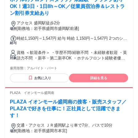
OK！週3日・1日8h～OK／従業員宿泊券＆レストラ
ン割引券支給あり
アクセス 盛岡駅徒歩2分
[勤務地：岩手県盛岡市盛岡駅前通]
場所
時給1,150円～1,547円 給与 時給 1,150円～1,547円 2つのシフ
給与
トで勤務可能な方 時給 1,170円 3つのシフトで勤務できる方
時給 1,190円
資格 ＜歓迎条件＞ ・学歴不問/経験不問 ・未経験者歓迎 ・英
語力不問 ・新卒・第二新卒OK ・ホテルフロント経験者優遇
対象
・主婦（夫）歓迎 ・ブランクのある方も歓迎 ・ハローワーク
雇用形態：
アルバイト・パート
でお仕事お探し中の方も歓迎 ・学歴不問！中卒・高卒OK ・
資格不要 ・転勤なし ・副業・WワークOK、フリーター歓迎
お気に入り
詳細を見る
・学生歓迎 ＼外国籍の方も活躍中／ ・日本語能力試験N2相当
の日本語力をお持ちの方
PLAZA イオンモール盛岡南
PLAZA イオンモール盛岡南の接客・販売スタッフ／
PLAZAで好きを仕事に！正社員として活躍できま
す！
交通・アクセス ＪＲ盛岡駅より車で7分、バスで10分
[勤務地：岩手県盛岡市本宮]
場所