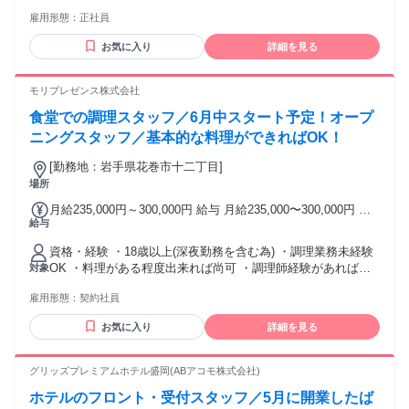
雇用形態：
正社員
お気に入り
詳細を見る
モリプレゼンス株式会社
食堂での調理スタッフ／6月中スタート予定！オープ
ニングスタッフ／基本的な料理ができればOK！
[勤務地：岩手県花巻市十二丁目]
場所
月給235,000円～300,000円 給与 月給235,000〜300,000円 固
給与
定残業40時間＋深夜残業22時間 58,000～60,000円を含む ※時
間数及び内容の変更の場合あり ※超過分別途支給 有資格者は
資格・経験 ・18歳以上(深夜勤務を含む為) ・調理業務未経験
別途手当あり
OK ・料理がある程度出来れば尚可 ・調理師経験があれば尚
対象
可
雇用形態：
契約社員
お気に入り
詳細を見る
グリッズプレミアムホテル盛岡(ABアコモ株式会社)
ホテルのフロント・受付スタッフ／5月に開業したば