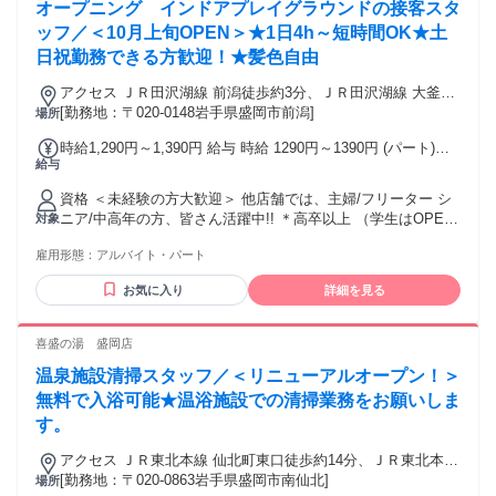
オープニング インドアプレイグラウンドの接客スタ
ッフ／＜10月上旬OPEN＞★1日4h～短時間OK★土
日祝勤務できる方歓迎！★髪色自由
アクセス ＪＲ田沢湖線 前潟徒歩約3分、ＪＲ田沢湖線 大釜徒
歩約33分、ＩＧＲいわて銀河鉄道線 青山（岩手県）青山南口
[勤務地：〒020-0148岩手県盛岡市前潟]
場所
徒歩約34分
時給1,290円～1,390円 給与 時給 1290円～1390円 (パート)時
給与
給1,290円以上 (パート)土日 時給1,390円以上 ◆交通費全額支
給 ◆賞与あり・昇給あり（パートのみ） ◆従業員割引あり
資格 ＜未経験の方大歓迎＞ 他店舗では、主婦/フリーター シ
交通費：通勤交通費全額支給
ニア/中高年の方、皆さん活躍中!! ＊高卒以上 （学生はOPEN
対象
の1ヵ月前から採用スタート予定） ＊髪色自由 ＊Wワーク・
雇用形態：
アルバイト・パート
副業可（学生以外） 勤務時間の制限：本業と当社での勤務合
計月150時間以内 （うち、当社での勤務：月30時間～70時間
お気に入り
詳細を見る
以内※土日メイン） ＜色々なお仕事経験も活かせます＞ ファ
ミレス / 居酒屋 / カフェ ゲームセンター / 遊園地 / 各種イベ
ント コンビニ / スーパー / デパ地下 洋服 / シューズ / 雑貨 /
喜盛の湯 盛岡店
インテリア 保育 / 介護 / 医療 / 美容 / エステ
温泉施設清掃スタッフ／＜リニューアルオープン！＞
無料で入浴可能★温浴施設での清掃業務をお願いしま
す。
アクセス ＪＲ東北本線 仙北町東口徒歩約14分、ＪＲ東北本線
岩手飯岡東口徒歩約39分、ＪＲ東北新幹線 盛岡南口徒歩約43
[勤務地：〒020-0863岩手県盛岡市南仙北]
場所