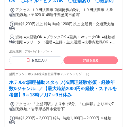
OK 〇ネイル・ピアスOK 〇社割あり 〇最新の商
品を着用して勤務可能
アクセス ＪＲ田沢湖線 前潟徒歩約3分、ＪＲ田沢湖線 大釜徒
歩約33分、ＩＧＲいわて銀河鉄道線 青山（岩手県）青山南口
[勤務地：〒020-0148岩手県盛岡市前潟]
場所
徒歩約34分
時給1,200円以上 給与 時給 1200円以上 交通費：交通費支給
給与
資格 ●未経験OK ●ブランクOK ●副業・ＷワークOK ●経験者
活躍 ●フリーター活躍 ●主婦・主夫活躍 ●扶養内勤務OK ●学
対象
歴不問、年齢不問、経験不問 ●アパレル販売の経験がある方
雇用形態：
アルバイト・パート
歓迎 【こんな方にオススメ！】 ●お洋服が好きな方 ●cocaが
好きな方 ●将来店長やバイヤーになりたい方 ●最新トレンドや
お気に入り
詳細を見る
流行のファッションに興味のある方 ●おしゃれな洋服・自分
の好きな格好で働きたい方 ●フルタイムでしっかり働きたい
フリーターさん ●家庭や学業・プライベートと両立しながら
盛岡グランドホテル(株式会社岩手ホテルアンドリゾート)
働きたい主婦(夫)さん、学生さん
ホテルの調理補助スタッフ(※調理経験必須・経験年
数&ジャンル...／【最大時給2000円※経験・スキルを
考慮】9～18時／月7～9日休み
アクセス: 「上盛岡駅」より車で8分、「山岸駅」より車で7分
◎車通勤OK（駐車場完備）※規定あり
[勤務地：岩手県盛岡市愛宕下]
場所
時給1,200円～2,000円 給与: 時給1,100円～2,000円 ※経験・
給与
スキルをしっかり評価 * 交通費規定支給