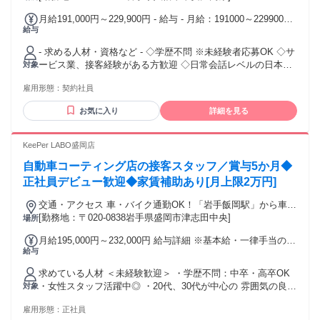
月給191,000円～229,900円 - 給与 - 月給：191000～229900円
給与
給与備考：※前職給与、経験・スキルを考慮し決定します。
※年収例：289万円～360万円※資格手当別途支給あり(例：外
- 求める人材・資格など - ◇学歴不問 ※未経験者応募OK ◇サ
国語手当 5,000円～7,500円/月) 歩合給・別途支給：あり
ービス業、接客経験がある方歓迎 ◇日常会話レベルの日本
対象
語、英語を話せる方歓迎 ◇高価格帯ホテルでのフロント経験
雇用形態：
契約社員
者は優遇
お気に入り
詳細を見る
KeePer LABO盛岡店
自動車コーティング店の接客スタッフ／賞与5か月◆
正社員デビュー歓迎◆家賃補助あり[月上限2万円]
交通・アクセス 車・バイク通勤OK！「岩手飯岡駅」から車で
5分・「仙北町駅」から車10分・「盛岡駅」から車15分 ※矢
[勤務地：〒020-0838岩手県盛岡市津志田中央]
場所
巾町から車15分、紫波町から車25分。ユニバース盛岡南店
月給195,000円～232,000円 給与詳細 ※基本給・一律手当の総
（さんさ）向かいの店舗
給与
額 基本給：月給 18万円 〜 21万7000円 固定残業代：なし
【一律手当】 全員に一律で支払われる通勤・皆勤・家族手当
求めている人材 ＜未経験歓迎＞ ・学歴不問：中卒・高卒OK
金額：なし 全員に一律で支払われるその他手当金額：あり 1
・女性スタッフ活躍中◎ ・20代、30代が中心の 雰囲気の良い
対象
ヶ月あたり1万5000円 ・昇給あり ・賞与年2回（前年度実績5
職場です♪ ＜歓迎条件＞ ・接客、販売などの経験者 ・軽作業/
カ月） 【各種手当】 ・一律等級手当（15,000円） ・扶養手
雇用形態：
正社員
倉庫内作業の経験者 【スタッフの声】 入社のきっかけは「先
当 ・家賃手当 ・役職手当