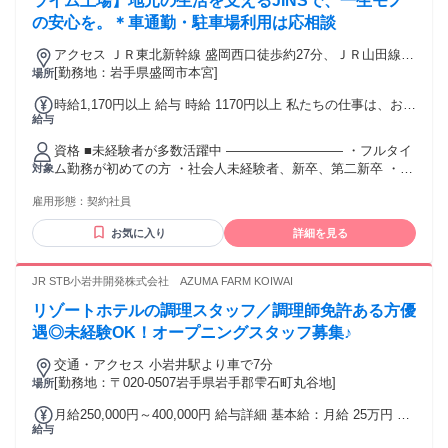
ライム上場】地元の生活を支えるJINSで、一生モノ
用する身近な商品に関わりたい方 【先輩たちの前職紹介】 ア
の安心を。＊車通勤・駐車場利用は応相談
パレル販売店・雑貨販売店・アミューズメント 飲食店での接
客（居酒屋・カフェ・パン屋）など ■職場環境
アクセス ＪＲ東北新幹線 盛岡西口徒歩約27分、ＪＲ山田線
―――――――― □月9日の公休取得率100％ □男女比／男性
盛岡西口徒歩約27分、ＪＲ田沢湖線 盛岡西口徒歩約27分 JR
[勤務地：岩手県盛岡市本宮]
場所
44％：女性56％ 母性健康管理の為の休暇、生理休暇、子の看
盛岡駅より徒歩約30分
時給1,170円以上 給与 時給 1170円以上 私たちの仕事は、お客
護等休暇など 産休・育休の方も教育制度で安心復帰できます
給与
様のお困りごとを解決し、 「ありがとう」と直接感謝される
◎
機会がたくさん。 あなたのアイデアと笑顔は、この街と、そ
資格 ■未経験者が多数活躍中 ――――――――― ・フルタイ
こに住む人の毎日を豊かにします。 世界を目指すJINSの原点
ム勤務が初めての方 ・社会人未経験者、新卒、第二新卒 ・普
対象
は、そんな地域に根ざしたお店です。 ※さらに眼鏡作成技能
段メガネを掛けていない方 ・子育てブランクありの方 「経験
士資格を保有している場合、時給120円UP！ （社内承認後、
雇用形態：
契約社員
がなくて不安」という方も 教育研修制度が充実するJINSで
翌々月からの支給となります） 交通費：交通費支給 社内規定
は、 問題なく活躍してくださっています。 【動画などの研修
あり（月上限5万円まで支給）
お気に入り
詳細を見る
ツール充実】 ※できることからスタートしつつ、 業務の合間
に研修ツールで 少しずつ知識を身に着けていくことができま
す◎ ■活躍するスタッフの特徴 ――――――――― ◇笑顔を
JR STB小岩井開発株式会社 AZUMA FARM KOIWAI
見るのが好きな方 ◇お客様の困り事を解決してお役に立ちた
リゾートホテルの調理スタッフ／調理師免許ある方優
い方 ◇仲間と協力して働きたい方 【実はこんなタイプの方
も！】 ◇専門知識やスキルを身につけたい方 ◇多くの人が使
遇◎未経験OK！オープニングスタッフ募集♪
用する身近な商品に関わりたい方 【先輩たちの前職紹介】 ア
交通・アクセス 小岩井駅より車で7分
パレル販売店・雑貨販売店・アミューズメント 飲食店での接
[勤務地：〒020-0507岩手県岩手郡雫石町丸谷地]
場所
客（居酒屋・カフェ・パン屋）など ■職場環境
―――――――― □月9日の公休取得率100％ □男女比／男性
月給250,000円～400,000円 給与詳細 基本給：月給 25万円 〜
44％：女性56％ 母性健康管理の為の休暇、生理休暇、子の看
給与
40万円 固定残業代：なし 【一律手当】 全員に一律で支払わ
護等休暇など 産休・育休の方も教育制度で安心復帰できます