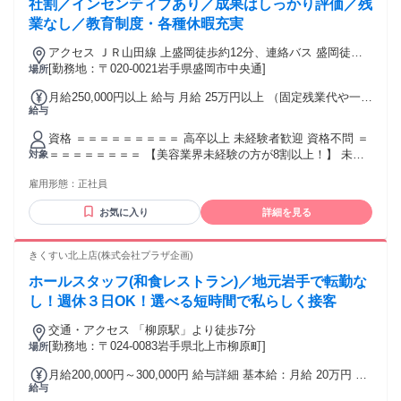
社割／インセンティブあり／成果はしっかり評価／残
業なし／教育制度・各種休暇充実
アクセス ＪＲ山田線 上盛岡徒歩約12分、連絡バス 盛岡徒歩
約16分、ＪＲ山田線 盛岡東口徒歩約16分
[勤務地：〒020-0021岩手県盛岡市中央通]
場所
月給250,000円以上 給与 月給 25万円以上 （固定残業代や一律
給与
手当を含む） 固定残業代：1ヶ月あたり3万4100円（固定残業
時間：23時間） 固定残業時間を超えた勤務時間については別
資格 ＝＝＝＝＝＝＝＝＝ 高卒以上 未経験者歓迎 資格不問 ＝
途残業代を支給する 【頑張りはしっかり反映！】 インセンテ
＝＝＝＝＝＝＝＝ 【美容業界未経験の方が8割以上！】 未経
対象
ィブ（業績賞与）として 成果を還元します！ 1年で150万円の
験から入職した先輩がサポート！ 美容や美容医療の知識はイ
支給実績あり！ 交通費：交通費支給
雇用形態：
正社員
チから学べます！ 【こんな方に向いています】 ・接客や販
売、営業などの経験を活かしたい方 ・コミュニケーションを
お気に入り
詳細を見る
取るのに抵抗がない方 ・協調性を大切にし、チームで支え合
いながら働ける方 ・自分の頑張りが成果につながる仕事にや
りがいを感じる方 【歓迎経験・スキル】 ・接客、販売、営
きくすい北上店(株式会社プラザ企画)
業、飲食、サービス業などで培ったコミュニケーション力 ・
ホールスタッフ(和食レストラン)／地元岩手で転勤な
事務経験や簡単なPC操作ができる方 ・美容サロンやエステで
の勤務経験がある方は活かせます
し！週休３日OK！選べる短時間で私らしく接客
交通・アクセス 「柳原駅」より徒歩7分
[勤務地：〒024-0083岩手県北上市柳原町]
場所
月給200,000円～300,000円 給与詳細 基本給：月給 20万円 〜
給与
30万円 固定残業代：なし 【一律手当】 全員に一律で支払わ