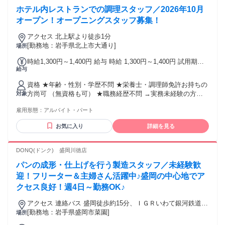
ホテル内レストランでの調理スタッフ／2026年10月
オープン！オープニングスタッフ募集！
アクセス 北上駅より徒歩1分
[勤務地：岩手県北上市大通り]
場所
時給1,300円～1,400円 給与 時給 1,300円～1,400円 試用期間
給与
中 時給 1,300円～1,400円（試用期間 6 ヶ月） ※経験考慮有
(1)時給1400円 (2)時給1300円
資格 ★年齢・性別・学歴不問 ★栄養士・調理師免許お持ちの
方尚可 （無資格も可） ★職務経歴不問 →実務未経験の方大
対象
歓迎♪ ★2026/10/1オープン！ ★扶養内勤務可 <<こんな方が
雇用形態：
アルバイト・パート
活躍しています>> ★シニアの方 活躍中！ ★主婦（夫）の方
活躍中！ ★フリーターの方 活躍中！ ★長期で働ける方歓迎
お気に入り
詳細を見る
DONQ(ドンク) 盛岡川徳店
パンの成形・仕上げを行う製造スタッフ／未経験歓
迎！フリーター＆主婦さん活躍中♪盛岡の中心地でア
クセス良好！週4日～勤務OK♪
アクセス 連絡バス 盛岡徒歩約15分、ＩＧＲいわて銀河鉄道線
盛岡南口徒歩約15分、ＪＲ山田線 盛岡南口徒歩約15分
[勤務地：岩手県盛岡市菜園]
場所