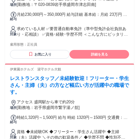
[勤務地：〒020-0839岩手県盛岡市津志田南]
場所
月給230,000円～350,000円 給与詳細 基本給：月給 23万円 〜
給与
35万円 固定残業代：なし 【一律手当】 全員に一律で支払わ
れる通勤・皆勤・家族手当金額：なし 全員に一律で支払われ
求めている人材 ✅要普通自動車免許（準中型免許会社負担あ
るその他手当金額：なし ※スキル、経験、年齢を考慮の上、
り・応相談） ✅資格･経験･学歴不問 ＜こんな方にピッタリ＞
対象
規定に則り決定。 ※前職給与の考慮あり ◆賞与（7月、12
⭐アパレルやデザイン・美術などが好きな方 ⭐自分なりにアレ
月） ◆定期昇給年1度 ※別途、成績により期末賞与あり（直
雇用形態：
正社員
ンジすることが好きな方 ⭐自ら考え、積極的に業務に取り組
近12年間で10回期末賞与支給） ◆手当充実（通勤・住宅・家
める方 ⭐人をまとめたり、コミュニケーション力がある方 ⭐
族・地域・役職・技術・超過勤） ◆各個人・各部署には毎年
お気に入り
詳細を見る
臨機応変に対応できる方 ＜活かせるスキル＞ ◇基本的なPC
業績表彰と報奨金あり
操作 ◇「いいもの・美しいもの」等への審美眼 ◇DIYやモノ
づくり、自己表現 ＼✨こんな方におすすめ✨／ ★ルーティー
伊東園ホテルズ 湯守ホテル大観
ンワークでは飽きてしまう方 ★仕事を通じて社会貢献がした
レストランスタッフ／未経験歓迎！フリーター・学生
い方 ★人に喜んでもらうのが好きな方 年齢の条件と理由：あ
り（例外事由3号のイ・35歳以下（長期勤続によるキャリア形
さん・主婦（夫）の方など幅広い方が活躍中の職場で
成のため））
す。
アクセス 盛岡駅から車で約20分
[勤務地：岩手県盛岡市繋字湯ノ舘]
場所
時給1,320円～1,500円 給与 時給 1320円～1500円 交通費：交
給与
通費支給 通勤交通費上限50,000円/月 マイカー通勤可（ガソ
リン代規程支給、駐車場有）
資格 ◆未経験OK ◆フリーター・学生さん活躍中 ◆主婦
（夫）活躍中 ＼その他の歓迎条件／ ◆学歴不問 ◆性別不問
対象