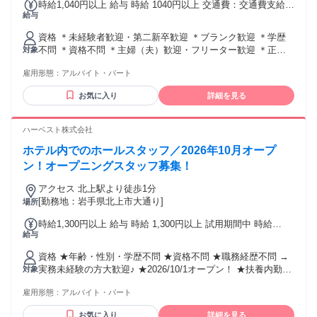
時給1,040円以上 給与 時給 1040円以上 交通費：交通費支給
給与
【盛岡川徳本店】 JR「盛岡」駅から徒歩すぐ！ 川徳百貨店
内！駅近なので雨の日の通勤も楽々◎ 盛岡の主要駅からもア
資格 ＊未経験者歓迎・第二新卒歓迎 ＊ブランク歓迎 ＊学歴
クセス抜群の場所です★ 上盛岡駅・仙北町駅・山岸駅・ 青山
不問 ＊資格不問 ＊主婦（夫）歓迎・フリーター歓迎 ＊正社
対象
駅・仙北駅や 滝沢市・紫波市・矢巾町 大船渡市・八幡平市・
員経験不問／アルバイト・パート・契約社員だった方も歓迎
岩手町 など各方面から 通われているスタッフも多数◎ シフ
雇用形態：
アルバイト・パート
＊Wワーク歓迎（副業OK） ＊ハローワークでお探しの方も歓
トは皆の希望を考慮しながら決めています。 もちろん希望休
迎 ＊日本語で接客出来る方
等あれば、ご相談くださいね♪
お気に入り
詳細を見る
ハーベスト株式会社
ホテル内でのホールスタッフ／2026年10月オープ
ン！オープニングスタッフ募集！
アクセス 北上駅より徒歩1分
[勤務地：岩手県北上市大通り]
場所
時給1,300円以上 給与 時給 1,300円以上 試用期間中 時給
給与
1,300円以上（試用期間 6 ヶ月） ※経験考慮有
資格 ★年齢・性別・学歴不問 ★資格不問 ★職務経歴不問 →
実務未経験の方大歓迎♪ ★2026/10/1オープン！ ★扶養内勤務
対象
可 <<こんな方が活躍しています>> ★シニアの方 活躍中！ ★
雇用形態：
アルバイト・パート
主婦（夫）の方 活躍中！ ★フリーターの方 活躍中！ ★長期
で働ける方歓迎
お気に入り
詳細を見る