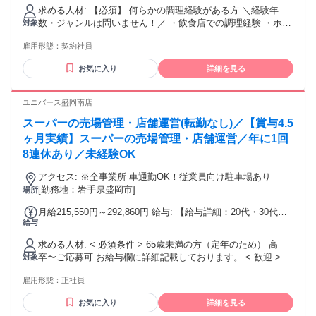
求める人材: 【必須】 何らかの調理経験がある方 ＼経験年
数・ジャンルは問いません！／ ・飲食店での調理経験 ・ホテ
対象
ル、旅館での調理経験 ・給食、社員食堂などの調理経験 ・福
雇用形態：
契約社員
祉施設などでの調理経験 ・家庭料理など、普段から料理をし
ている方 など、少しでも調理経験があればOK！ 「調理経験
お気に入り
詳細を見る
はあるけど、ホテルは初めて」 「経験が浅い」 「ブランクが
ある」 という方も歓迎します！ ・調理師免許をお持ちの方は
優遇 ・フルタイムで安定して働きたい方 ・調理経験を活かし
ユニバース盛岡南店
て働きたい方 ・料理が好きな方 ・さらに調理スキルを磨きた
スーパーの売場管理・店舗運営(転勤なし)／【賞与4.5
い方
ヶ月実績】スーパーの売場管理・店舗運営／年に1回
8連休あり／未経験OK
アクセス: ※全事業所 車通勤OK！従業員向け駐車場あり
[勤務地：岩手県盛岡市]
場所
月給215,550円～292,860円 給与: 【給与詳細：20代・30代が
給与
しっかり稼げる環境】 月給 215,550円 ～ 292,860円 ＋ 各種
手当 ＋ 賞与年2回 ※上記は大卒以上・または社会人経験を考
求める人材: < 必須条件 > 65歳未満の方（定年のため） 高
慮したスタート目安です。 モデル月収例 26歳（入社1年
卒〜ご応募可 お給与欄に詳細記載しております。 < 歓迎 > ・
対象
目）：月収 250,680円 (基本給＋残業代＋諸手当) 30歳（チー
未経験歓迎 ・第二新卒の方も大歓迎 ・将来、家庭(育児)と仕
フ）：月収 340,500円 (基本給＋家族手当＋残業代＋諸手当)
雇用形態：
正社員
事を両立させたい方 ・ブランクOK ・ワークライフバランス
年収例 26歳（入社1年目）：年収390万円 (月給＋諸手当＋賞
を重視したい方 ・慣れ親しんだ町で働きたい方 ・地域社会に
与) 30歳（チーフ）：年収550万円 (月給＋諸手当＋賞与) ★賞
お気に入り
詳細を見る
貢献したい方 ・ハローワークでお仕事お探しの方 < こんなタ
与実績：計4.52ヶ月分（昨年度実績） 地元企業の中でも、か