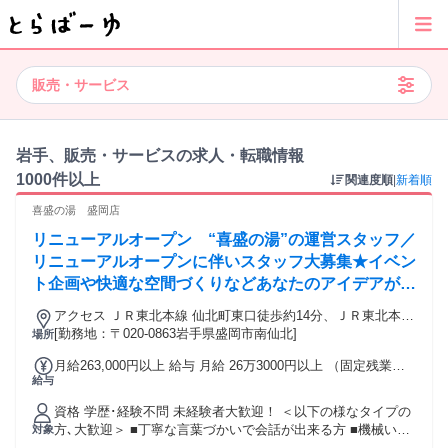
販売・サービス
岩手、販売・サービスの求人・転職情報
1000件以上
関連度順
|
新着順
喜盛の湯 盛岡店
リニューアルオープン “喜盛の湯”の運営スタッフ／
リニューアルオープンに伴いスタッフ大募集★イベン
ト企画や快適な空間づくりなどあなたのアイデアが活
きる｜学歴・経歴不問｜先輩がしっかりサポート｜月
アクセス ＪＲ東北本線 仙北町東口徒歩約14分、ＪＲ東北本線
給26万3000円～＋賞与年2回
岩手飯岡東口徒歩約39分、ＪＲ東北新幹線 盛岡南口徒歩約43
[勤務地：〒020-0863岩手県盛岡市南仙北]
場所
分
月給263,000円以上 給与 月給 26万3000円以上 （固定残業代
給与
や一律手当を含む） 固定残業代：1ヶ月あたり5万8000円（固
定残業時間：45時間） 固定残業時間を超えた勤務時間につい
資格 学歴･経験不問 未経験者大歓迎！ ＜以下の様なタイプの
ては別途残業代を支給する 昇給(年1回) 賞与(年2回) 45時間の
方､大歓迎＞ ■丁寧な言葉づかいで会話が出来る方 ■機械いじ
対象
固定残業代(5万8000円）・100時間の夜間手当代(2万5780円)
りが好きな方･得意な方 ■分からない事を自分から質問して解