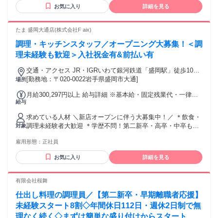
やりがいのある仕事に チャレンジしてみませんか？
お気に入り
詳細を見る
たま 盛岡大通店(株式会社F aix)
調理・キッチンスタッフ／オープニング大募集！＜調
理未経験も歓迎＞入社祝金有&前払い有
交通・アクセス JR・IGRいわて銀河鉄道「盛岡駅」徒歩10
分、JR「上盛岡駅」徒歩15分
[勤務地：〒020-0022岩手県盛岡市大通]
場所
月給300,297円以上 給与詳細 ※基本給・固定残業代・一律手
給与
当の総額 基本給：月給 19万300円 固定残業代：あり 1ヶ月あ
たり5万3497円 〜（固定残業時間：1ヶ月あたり30時間） 固
求めている人材 ＼新店オープンに伴う大募集中！／ ＊飲食・
定残業時間を超えた勤務時間については別途残業代を支給す
調理未経験者大歓迎 ＊学歴不問！第二新卒・高卒・中卒も大
対象
る 【一律手当】 全員に一律で支払われる通勤・皆勤・家族手
歓迎！ ＊フリーターも大歓迎！社会人デビューもOK ＊男女
当金額：なし 全員に一律で支払われるその他手当金額：あり
雇用形態：
正社員
問わず活躍中！ ＊U・Iターン転職も大歓迎！ ＊飲食店での実
1ヶ月あたり5万6500円 〜 ＊初任給は経験やスキルを考慮して
務経験者・店長経験者も歓迎します ＞実務経験者は給与など
決定いたします。 ＞調理経験者は月給30万円～ ＊昇給制度あ
お気に入り
詳細を見る
優遇あり ＊WEB面接OK！
り＞責任者(店長・料理長)への昇格で年収が80～100万円ほど
アップするイメージです。
有限会社桜舞
仕出し料理の調理員／【第二新卒・早期離職者応援】
未経験スタート8割◇年間休日112日・週休2日制で無
理なく続く◇まずは簡単な盛り付けからスタート