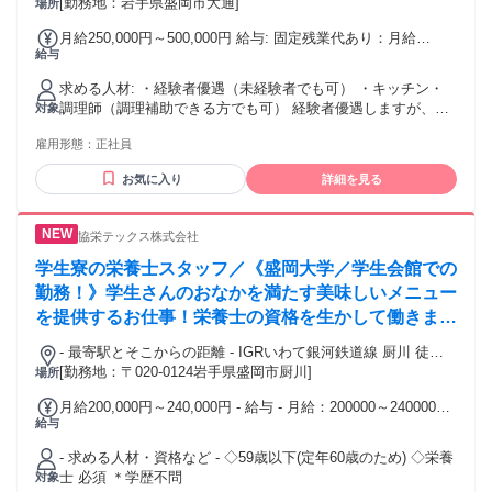
[勤務地：岩手県盛岡市大通]
場所
月給250,000円～500,000円 給与: 固定残業代あり：月給
給与
￥250,000 〜 ￥500,000は1か月当たりの固定残業代
￥60,000〜￥90,000（30時間相当分）を含む。30時間を超え
求める人材: ・経験者優遇（未経験者でも可） ・キッチン・
る残業代は追加で支給する。
調理師（調理補助できる方でも可） 経験者優遇しますが、新
対象
卒の方でも気持ちが入っていればOKです。 大きい会社ではあ
雇用形態：
正社員
りませんが、トップダウンではなくチームを大切にするボト
ムアップ。やる気と個性を尊重しスキルアップできる離職率
お気に入り
詳細を見る
の低い環境です。
協栄テックス株式会社
学生寮の栄養士スタッフ／《盛岡大学／学生会館での
勤務！》学生さんのおなかを満たす美味しいメニュー
を提供するお仕事！栄養士の資格を生かして働きませ
んか？
- 最寄駅とそこからの距離 - IGRいわて銀河鉄道線 厨川 徒歩
15分 IGRいわて銀河鉄道線 青山 車 10分 東北本線 盛岡 車 15
[勤務地：〒020-0124岩手県盛岡市厨川]
場所
分
月給200,000円～240,000円 - 給与 - 月給：200000～240000円
給与
給与備考：＊下記固定手当を含む └資格手当：5,000円 └管理
手当：10,000円＊試用期間3ヶ月も同条件
- 求める人材・資格など - ◇59歳以下(定年60歳のため) ◇栄養
士 必須 ＊学歴不問
対象