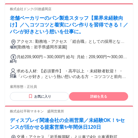
イプの方が活躍中> ・テキパキ動いているのが好き ・人と関
なり高い水準だと自負しています！
わる仕事がしたい ・チームで忙しさを乗り越えた経験がある
株式会社ドンク/川徳盛岡店
忙しい場面ももちろんある職場だからこそ、 上記のような方
老舗ベーカリーのパン製造スタッフ【業界未経験向
が多く活躍しています！ また20代・30代が中心となって活躍
中の フレッシュな社風も、ユニバースの自慢です！ < 先輩の
け】／＼コツコツと着実にパン作りを習得できる！／
前職例> 飲食店、アパレル、ホテル・観光、サービス、小売
パンが好きという想いを仕事に。
(販売)など 職種柄、シフト制勤務だった方や、交代勤務に慣
れている方が 多く活躍しています。 ・より安定した業界を選
アクセス: 勤務地・アクセス 「総合職」としての採用となり
びたい ・暮らしに寄り添う仕事がしたい などの志望動機が多
ますので、 将来的にはキャリア形成のための職種変更や、 転
[勤務地：岩手県盛岡市菜園]
場所
いです！ ※もちろん、地方銀行・地元企業など 異業界出身・
居を伴う異動の可能性もございます。 ●初期配属について 最
月給209,900円～300,000円 給与: 月給：209,900円〜300,000
小売業が未経験の方も活躍中です！
初の配属店舗については、 入社前に希望勤務地をお伺いの
給与
円 ※賞与(6月、12月)、業績による期末賞与(2月) ※地域手当
上、可能な限り考慮いたしますが、 ご希望や各店の欠員状況
て含む(13,000円) ※スキルに応じて決定 <年収例> 月給+賞与
を総合的に勘案し、最終決定させていただきます。 ●店舗異
求める人材: 【必須要件】 ・高卒以上 ・未経験者歓迎！ ・
(年2回・6月/12月)+諸手当 含む ・25歳 販売リーダー/450万円
動について 一般社員の間は2～3年に一度の間隔で、 近隣への
「パンが好き」という熱い想いのある方 ・コツコツと前向き
対象
・25歳 生産チーフ/470万円 ・30歳 ジュニア店長/570万円 ・
店舗異動の可能性がございます。 ただし、その際はご本人の
に挑戦できる方 ・チームワークを大切にできる方 【歓迎要
32歳 店長/610万円 ・38歳 店長/670万円 ・45歳 店長（大型
ご事情・希望を確認しながら、 最終的に異動先の決定をさせ
雇用形態：
正社員
件】 ・未経験から製パンを極めたい方 ・作業効率を考えなが
店）/760万円 ※試用期間3ヶ月あり。期間中も同条件。 ワー
ていただいています。 ●勤務先へのアクセス 各店舗最寄駅か
ら動ける方 ・一つひとつの作業に丁寧に取り組める方 ・ゆく
クライフバランス重視の方も 大歓迎です！全国勤務が難しい
ら徒歩圏内の立地がほとんどです。 ※一部郊外の店舗もあり
お気に入り
詳細を見る
ゆくは商品開発にも挑戦したい方
場合は、 契約社員(エリア限定社員)もOK！ ※待遇など詳細は
ます。 ※詳しくはお気軽にお問合せください。
お問合せください。 ＜手当(給与とは別に支給)＞ 家族手当(扶
株式会社平和マネキン 盛岡営業所
養している子ども1名につき4,000円、上限12,000円支給) 残業
手当、交通費支給、退職金制度、財形貯蓄制度 持株会制度、
ディスプレイ関連会社の企画営業／未経験OK！✨セ
共済会制度、慶弔見舞金制度
ンスが活かせる提案営業✨年間休日120日
交通・アクセス 「岩手飯岡駅」より車で4分 ※車通勤可