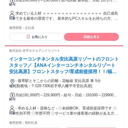
月給200,000円～250,000円 給与詳細 基本給：月給 20万円 〜
給与
25万円 固定残業代：なし 【一律手当】 全員に一律で支払わ
れる通勤・皆勤・家族手当金額：あり 全員に一律で支払われ
求めている人材 ＝＝＝＝＝＝＝＝＝＝＝＝＝＝＝＝ 自己成長
るその他手当金額：なし ※経験・スキルを考慮し優遇しま
できる最幸の環境です。 基本的なPCスキルをお持ちの方、
対象
す。 ※試用期間3ヶ月も同条件です。 ※残業代は1分単位で別
接客に興味がある方を募集しています。 コミュニケーション
途全額支給します。 ※賞与年２回 / 昇給年１回あり ※通勤手
雇用形態：
正社員
能力を活かして、 お客様との対話を楽しめる環境です。 未経
当 社内規定による。 ※成果報酬制度あり。（詳細は、面接に
験からスタートした方も多数活躍中！ 研修制度も充実してい
て）社内規定による。 試用・研修期間：3ヶ月 試用・研修期
お気に入り
詳細を見る
ます。 長期的なキャリア形成を目指せる 職場環境です。 自
間の条件：本採用と同じ ◎オンラインやWEBによる研修と
分で成長が望める素敵な職場になります！ ＝＝＝＝＝＝＝＝
OJT制度による研修があります。（入社２か月～３か月間集
＝＝＝＝＝＝＝＝ ✅基本的なPCスキル （文書作成、データ入
株式会社 岩手ホテルアンドリゾート
中して、研修を行います。） ◎新人研修だけではなく、年齢
力程度） ✅接客業務に興味をお持ちの方 ※経験不問 【歓迎条
や経験、役職に応じて研修がございます。自分自身のステッ
インターコンチネンタル安比高原リゾートのフロント
件】 ✅販売経験をお持ちの方（キャリアショップ経験あり）
プアップに！ ◎分からないところがなくなるまで、かつ、て
✅接客業務の経験がある方 ✅人と話すことが好きな方 ✅自己
スタッフ／【ANAインターコンチネンタルリゾート
いねいに段階を追って研修を進めていきます。 ◎キャリア主
成長したい方 ✅誰かの役に立つことに喜びを感じる方 ✅チー
安比高原】フロントスタッフ/育成前提採用！！/福利
催による研修も、あります。 ◎チーム制でのサポート体制を
ムで協力して働くことが好きな方 【こんな方にぴったり！】
構築しており、安心して取り組める環境です！
厚生充実/年齢不問/賞与有/正社員登用制度あり
✅新しい技術やサービスに関心がある方 ✅お客様の喜ぶ顔を
- 最寄駅とそこからの距離 - 花輪線 安比高原 車 5分
見たいという意欲がある方 ✅長期的に働きたいとお考えの方
[勤務地：〒028-7306岩手県八幡平市安比高原]
場所
✅キャリアアップを目指したい方 【未経験者も安心】 ✅初心
月給191,000円～229,900円 - 給与 - 月給：191000～229900円
者の方も大歓迎です ✅ブランクがある方も心配いりません ✅
給与
給与備考：※前職給与、経験・スキルを考慮し決定します。
フリーターの方も応援しています ✅シニアの方も活躍できる
※年収例：289万円～360万円※資格手当別途支給あり(例：外
環境です スマートフォンの知識がなくても 安心してスタート
- 求める人材・資格など - ◇未経験OK、育成前提採用です ◇
国語手当 5,000円～7,500円/月) 歩合給・別途支給：あり
できる環境を 整えています。 ノルマなしで、チーム目標達成
性別不問 ◇学歴不問 ◇サービス業や接客業の経験がある方歓
対象
を目指していきます！ 個人ノルマは一切ありません。 お客様
迎
との対話が中心の仕事で、 力仕事は少なめです。（ほとんど
雇用形態：
契約社員
ないです！） 個性を活かしながら、お客様の ニーズに応える