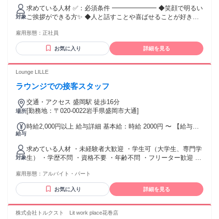
れる通勤・皆勤・家族手当金額：なし 全員に一律で支払われ
求めている人材 ✅：必須条件 ━━━━━━━ ◆笑顔で明るい
るその他手当金額：なし 給与は経験などを考慮のうえ決定い
ご挨拶ができる方✨ ◆人と話すことや喜ばせることが好きな
対象
たします。 ■昇給あり 1月あたり0円〜5000円(前年度実績) ■
方 ※学歴・資格・特別なPCスキルは一切不問！ ✅：以下のよ
賞与あり(年2回) 0円〜300,000円(前年度実績) ■職務手当※管
雇用形態：
正社員
うな方を大歓迎します！ ━━━━━━━ ■接客・販売・レジ
理業務担当の場合 月1万円～7万円 ■調整給※希望総額を調整
等の経験がある方（バイト可） ■大手チェーンの働き方に限
の場合 月1万円～5万円
お気に入り
詳細を見る
界を感じている方 ■地元・岩手で転勤なく長く働きたい方 ■家
庭・子育て・介護・副業と両立したい方 ■穏やかで気配りの
できる環境で働きたい方 ✅：先輩たちの前職も様々です！
Lounge LILLE
━━━━━━━ ・大手ファミリーレストランの店長代行 ・ア
ラウンジでの接客スタッフ
パレルショップやカフェの接客スタッフ ・介護施設でのケア
スタッフ ・現在も介護と両立している主婦/主夫さん ・フリ
交通・アクセス 盛岡駅 徒歩16分
ーランスや別事業と掛け持ちの副業層 ✅：こんな方にピッタ
[勤務地：〒020-0022岩手県盛岡市大通]
場所
リの職場です！ ━━━━━━━ ⭐「人と接するのは好きだけ
ど過度な残業は嫌」 ⭐「マニュアル通りではなく自分の接客
時給2,000円以上 給与詳細 基本給：時給 2000円 〜 【給与】
がしたい」 ⭐「ギスギスしない温かい人間関係で働きたい」
給与
◆体験時給 3,000円～ ◆入店時給 2,000円～ ◆各種インセン
⭐「ライフステージが変わっても働き続けたい」 接客経験が
ティブあり（歩合給） ・ドリンク20% ・ボトル20% ・同伴
ある方は、 即戦力として活躍いただけます！ 将来はリーダー
求めている人材 ・未経験者大歓迎 ・学生可（大学生、専門学
2000円 ◆給料日 毎月1日、16日支給 ◆日払い 全額日払い可
やマネジメント業務 へのキャリアUPも 可能です。 あなたの
生） ・学歴不問 ・資格不要 ・年齢不問 ・フリーター歓迎 ・
対象
「やってみたい」気持ちを 全力でサポートします！
経験者優遇 ・ブランクOK
雇用形態：
アルバイト・パート
お気に入り
詳細を見る
株式会社トルクスト Lit work place花巻店