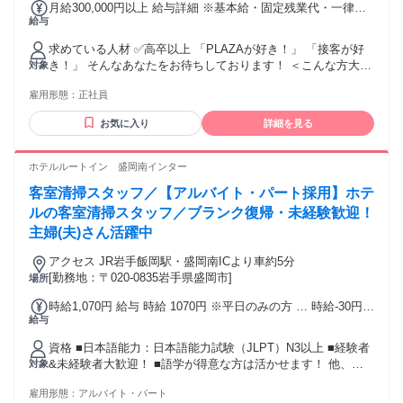
月給300,000円以上 給与詳細 ※基本給・固定残業代・一律手
給与
当の総額 基本給：月給 23万円 〜 固定残業代：あり 1ヶ月あ
たり5万円（固定残業時間：1ヶ月あたり30時間） 固定残業時
求めている人材 ✅高卒以上 「PLAZAが好き！」 「接客が好
間を超えた勤務時間については別途残業代を支給する 【一律
き！」 そんなあなたをお待ちしております！ ＜こんな方大歓
対象
手当】 全員に一律で支払われる通勤・皆勤・家族手当金額：
迎！＞ ◆周りのスタッフへ気配りのできる方 ◆明るくリーダ
あり 1ヶ月あたり2万円 全員に一律で支払われるその他手当金
雇用形態：
正社員
ーシップを発揮できる方 ◆店舗運営やマネジメント経験があ
額：なし ・給与改定制度あり（年1回 2月）
る方 ◆PLAZAが好きな方 ＊経験者歓迎 ＊第二新卒歓迎 ＊UI
お気に入り
詳細を見る
ターン歓迎 ＊長期歓迎 ＜こんな経験活かせます＞ ◆接客販
売経験 ◆店長・マネジメントの経験 ◆シフト管理、スタッフ
育成の経験
ホテルルートイン 盛岡南インター
客室清掃スタッフ／【アルバイト・パート採用】ホテ
ルの客室清掃スタッフ／ブランク復帰・未経験歓迎！
主婦(夫)さん活躍中
アクセス JR岩手飯岡駅・盛岡南ICより車約5分
[勤務地：〒020-0835岩手県盛岡市]
場所
時給1,070円 給与 時給 1070円 ※平日のみの方 … 時給-30円
給与
交通費：交通費支給 規定支給
資格 ■日本語能力：日本語能力試験（JLPT）N3以上 ■経験者
&未経験者大歓迎！ ■語学が得意な方は活かせます！ 他、長
対象
期勤務歓迎、無資格歓迎、主婦(夫) 歓迎、ブランク歓迎、学
雇用形態：
アルバイト・パート
歴不問 英語・中国語話せる方歓迎、フリーター歓迎 スキルア