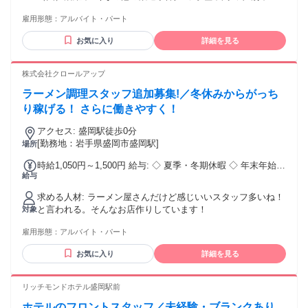
（男女ともに活躍中） ◆ブランクのある方も歓迎 ◆長期で安
雇用形態：
アルバイト・パート
定して働ける方 ◆扶養内勤務OK ◆副業・WワークOK ◆友達
同士でのご応募も大歓迎 ◆U・Iターン歓迎（寮完備） ◆ハロ
お気に入り
詳細を見る
ーワークでお仕事お探し中の方も歓迎 ＼活かせる経験／ ◆接
客 など
株式会社クロールアップ
ラーメン調理スタッフ追加募集!／冬休みからがっち
り稼げる！ さらに働きやすく！
アクセス: 盛岡駅徒歩0分
[勤務地：岩手県盛岡市盛岡駅]
場所
時給1,050円～1,500円 給与: ◇ 夏季・冬期休暇 ◇ 年末年始休
給与
暇 ◇ 雇用保険 ◇ 労災保険 ◇ 健康保険 ◇ 厚生年金 ◇ 交通
費支給あり ◇家族手当 ◇ U・Iターン支援あり ◇ 資格取得支
求める人材: ラーメン屋さんだけど感じいいスタッフ多いね！
援・手当あり
と言われる。そんなお店作りしています！
対象
雇用形態：
アルバイト・パート
お気に入り
詳細を見る
リッチモンドホテル盛岡駅前
ホテルのフロントスタッフ／未経験・ブランクあり