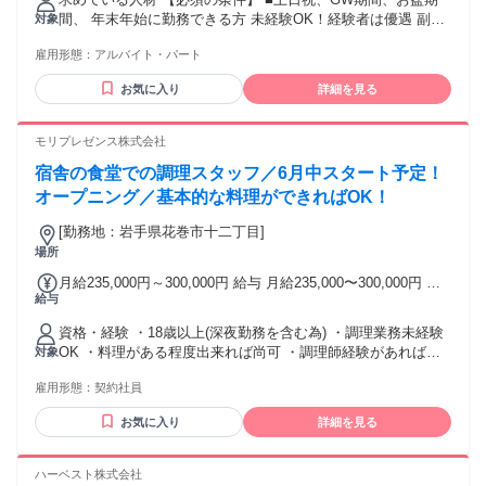
ービス ・企画営業職 ・フロアスタッフ ・イベントスタッフ
間、 年末年始に勤務できる方 未経験OK！経験者は優遇 副
対象
・ブライダルスタッフ ・ウェディングプランナー など！
業・WワークOK 【こんなあなたを求めています】 ✿座り仕事
（※もちろん必須ではありません！）
雇用形態：
アルバイト・パート
中心で働きたい方 ✿落ち着いた環境で働きたい方 ✿副業やW
ワークで働きたい方 ✿人と接することがお好きな方 ✿公務員
お気に入り
詳細を見る
OBや警備経験がある方 ✿年齢問わず無理なく働きたい方
˚⊹⁺‧┈┈┈┈┈┈┈┈┈┈┈┈┈‧⁺ ⊹˚. 未経験者歓迎 経験不
問 経験者優遇 学歴不問 フリーター歓迎 第二新卒歓迎（既卒
モリプレゼンス株式会社
歓迎） ブランクOK 長期歓迎 男性活躍中 語学を活かしたい方
宿舎の食堂での調理スタッフ／6月中スタート予定！
転勤なし 研修充実 副業・WワークOK 家庭優先OK 扶養内調
整OK 夜勤 今回募集するお仕事では、 【ホテルフロント】
オープニング／基本的な料理ができればOK！
【サービス業】 【ホテル案内】【料理準備】 【接客業】【警
[勤務地：岩手県花巻市十二丁目]
備】【守衛】【公務員】【警官】 【カスタマーサポート】
場所
【コールセンター】 などの経験が活かせます！ 正社員・アル
バイト・パート 契約社員・派遣社員として 働いていた先輩た
月給235,000円～300,000円 給与 月給235,000〜300,000円 固
ちも活躍中です！
給与
定残業40時間＋深夜残業22時間 58,000～60,000円を含む ※時
間数及び内容の変更の場合あり ※超過分別途支給 有資格者は
資格・経験 ・18歳以上(深夜勤務を含む為) ・調理業務未経験
別途手当あり
OK ・料理がある程度出来れば尚可 ・調理師経験があれば尚
対象
可
雇用形態：
契約社員
お気に入り
詳細を見る
ハーベスト株式会社