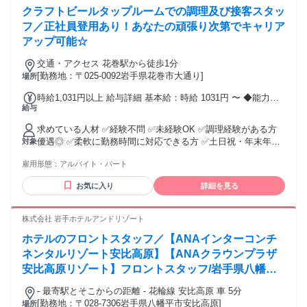
クラフトビールタップルームでの調理及び接客スタッ
フ／正社員登用あり！あなたの頑張り次第でキャリア
アップ可能☆
交通・アクセス 花巻駅から徒歩1分
[勤務地：〒025-0092岩手県花巻市大通り]
場所
時給1,031円以上 給与詳細 基本給：時給 1031円 〜 ◆能力や
給与
勤続年数に応じて昇給◎
求めている人材 ✅経験不問 ✅未経験OK ✅調理経験がある方
優遇◎ ✅柔軟に勤務時間に対応できる方 ✅土日祝・年末年始
対象
などに 勤務できる方 ✅Wワーク可♪ 勤務時間帯の相談もOK！
雇用形態：
アルバイト・パート
【こんな方にもピッタリ◎】 ■週末などに働ける方 ■24:00ま
で働ける方 ■安定した環境で 腰を据えて勤務したい方 ■パン
お気に入り
詳細を見る
やカフェ、ビールに 興味・関心がある方 または好きな方 ■経
験がないことに挑戦するのが 好きという方 ■新しいことにつ
いて、 しっかり考えていきたい方 ■お客様や他のスタッフへ
株式会社 岩手ホテルアンドリゾート
自分からコミュニケーションを取って、 楽しい環境をつくっ
ホテルのフロントスタッフ／【ANAインターコンチ
ていける方
ネンタルリゾート安比高原】【ANAクラウンプラザ
安比高原リゾート】フロントスタッフ/岩手県八幡平
市/車通勤ＯＫ/福利厚生充実/年齢不問/賞与有/退職金
- 最寄駅とそこからの距離 - 花輪線 安比高原 車 5分
制度
[勤務地：〒028-7306岩手県八幡平市安比高原]
場所