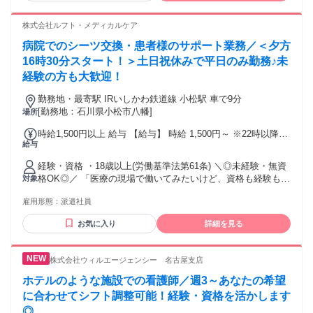
株式会社ルフト・メディカルケア
病院でのシーツ交換・患者様のサポート業務／＜夕方
16時30分スタート！＞土日祝休みで平日のみ勤務♪未
経験の方も大歓迎！
勤務地・最寄駅 IRいしかわ鉄道線 小松駅 車で9分
[勤務地：石川県小松市八幡]
場所
時給1,500円以上 給与 【給与】 時給 1,500円～ ※22時以降は
給与
時給1,875円～ ★給与前払い可(規定有り)
経験・資格 ・18歳以上(労働基準法第61条) ＼◎未経験・無資
格OK◎／ 「医療の現場で働いてみたいけど、資格も経験もな
対象
い・・・。」 そんな方でも大丈夫！！特別なスキルは必要あ
雇用形態：
派遣社員
りません。 看護師さんのサポートを中心に、簡単な作業から
スタート出来ます。 先輩スタッフがしっかり教えてくれるの
お気に入り
詳細を見る
で安心して始められます！ お気軽にご応募ください♪
株式会社ウィルエージェンシー 名古屋支店
ホテルのような施設での看護師／週3～あなたの希望
に合わせてシフト調整可能！経験・資格を活かします
◎