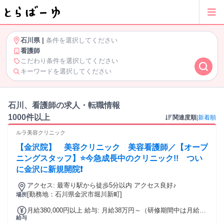
石川県
|
条件を選択してください
看護師
こだわり条件を選択してください
キーワードを選択してください
石川、看護師の求人・転職情報
1000件以上
関連度順
|
新着順
ルラ美容クリニック
【金沢院】 美容クリニック 美容看護師／【オープ
ニングスタッフ】⭐今急成長中のクリニック!! つい
に金沢に新規開院❗
アクセス: 最寄り駅から徒歩5分以内 アクセス良好♪
[勤務地：石川県金沢市堀川新町]
場所
月給380,000円以上 給与: 月給38万円～（研修期間中は月給35
給与
万円） ※経験者は研修期間中の月給37万円（美容外科・美容