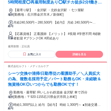
5時間程度⭕再雇用制度あり⭕駅チカ徒歩2分❗️働きや
すさバツグンです✨
【最寄り駅】 ・金沢駅 ・北鉄金沢駅 ・七ツ屋駅
[勤務地：石川県金沢市木ノ新保町]
場所
月給240,500円～280,500円 【給与】 月給 240,500円〜
給与
280,500円
【応募資格】 正看護師 【メリット】 #長期 #学歴不問 #経験
者歓迎 #ブランクOK #昇給あり
対象
雇用形態：
正社員
お気に入り
詳細を見る
株式会社ルフト・メディカルケア
シーツ交換や清掃/日勤専従の看護助手／＼人員拡大
の為、複数名採用予定／パート勤務もOK・未経験＆
無資格OK◎いつからでも勤務OKです！
勤務地・最寄駅 IRいしかわ鉄道線 金沢駅 車で25分
[勤務地：〒920-1155石川県金沢市田上本町]
場所
時給1,300円以上 給与 【給与】 時給 1,300円～ ●別途交通費
給与
支給あり ●稼働分前払い制度あり(規定あり)