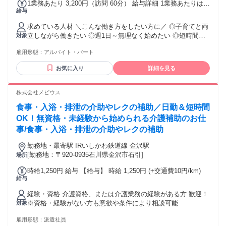
1業務あたり 3,200円（訪問 60分） 給与詳細 1業務あたりは、
給与
1訪問あたりを意味します。 基本給：1業務あたり 3200円(60
分) ※経験・スキルに応じて決定
求めている人材 ＼こんな働き方をしたい方に／ ◎子育てと両
立しながら働きたい ◎週1日～無理なく始めたい ◎短時間で
対象
資格を活かしたい ◎病院勤務から働き方を変えたい ◎一人ひ
雇用形態：
アルバイト・パート
とりに寄り添う看護がしたい
――――――――――――――― 【応募条件】 ◇ 正看護師
お気に入り
詳細を見る
資格 （実務経験3年以上あれば尚可） ◇ 普通自動車運転免
許・AT限定可 ※出勤・訪問は自家用車使用
――――――――――――――― ✿ 訪問看護未経験OK ✿ ブ
株式会社メビウス
ランクOK ✿ 扶養内勤務OK ✿ Wワーク相談OK ✿ 子育て世代
食事・入浴・排泄の介助やレクの補助／日勤＆短時間
のスタッフ多数活躍中 看護師・正看護師・訪問看護師 日勤の
み・直行直帰OK 週1日～・短時間勤務・扶養内勤務 ブランク
OK！無資格・未経験から始められる介護補助のお仕
OK・看護師パート などの条件でお探しの方におすすめ！
事/食事・入浴・排泄の介助やレクの補助
勤務地・最寄駅 IRいしかわ鉄道線 金沢駅
[勤務地：〒920-0935石川県金沢市石引]
場所
時給1,250円 給与 【給与】 時給 1,250円 (+交通費10円/km)
給与
経験・資格 介護資格、または介護業務の経験がある方 歓迎！
※資格・経験がない方も意欲や条件により相談可能
対象
雇用形態：
派遣社員