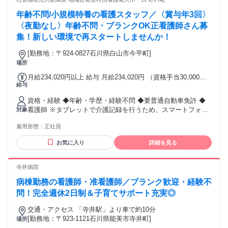
年齢不問/小規模特養の看護スタッフ／〈賞与年3回〉
〈夜勤なし〉年齢不問・ブランクOK正看護師さん募
集！新しい環境で再スタートしませんか！
[勤務地：〒924-0827石川県白山市今平町]
場所
月給234,020円以上 給与 月給234,020円 （資格手当30,000円
給与
＋職務手当20,000円＋処遇改善手当14,000円含む） ※オンコ
ール手当：1回あたり2,000円（回数相談可） ※住宅手当：0～
資格・経験 ◆年齢・学歴・経験不問 ◆要普通自動車免許 ◆
10,000円（世帯主のみ）
看護師 ※タブレットで介護記録を行うため、スマートフォン
対象
での インターネット検索ができればすぐに慣れることができ
雇用形態：
正社員
ます。
お気に入り
詳細を見る
寺井病院
病棟勤務の看護師・准看護師／ブランク歓迎・経験不
問！完全週休2日制＆子育てサポート充実◎
交通・アクセス 「寺井駅」より車で約10分
[勤務地：〒923-1121石川県能美市寺井町]
場所