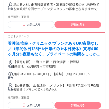
皮膚科の両方を扱っているクリニックにて、2年以上の経験が
求める人材: 正看護師資格者・准看護師資格者の方 \未経験で
あることが条件） 社会保険完備、制服貸与、通勤費支給（上
も大歓迎/ 今回オープニングスタッフの募集となりますので、
対象
限月3万円 ）、美容施術無料、産休・育児 休暇制度あり ※研
みなさん同じスタートです！
修期間最低６ヶ月間あり
雇用形態：
正社員
お気に入り
詳細を見る
こじまクリニック
看護師/病院・クリニック/ブランクありOK/夜勤なし
／《年間休日125日✨日勤のみ✨木日祝休》賞与4.00
ヶ月分✨夜勤もなく、プライベートの時間をしっかり
確保できる美容外科や美容皮膚科、形成外科のクリニ
【最寄り駅】 ・野々市駅 ・西金沢駅 ・押野駅
ックです❗️
[勤務地：石川県野々市市堀内]
場所
月給235,000円～340,000円 【給与】 月給 235,000円〜
給与
340,000円
【応募資格】 正看護師 【メリット】 #長期 #学歴不問 #経験
者歓迎 #ブランクOK #昇給あり
対象
雇用形態：
正社員
お気に入り
詳細を見る