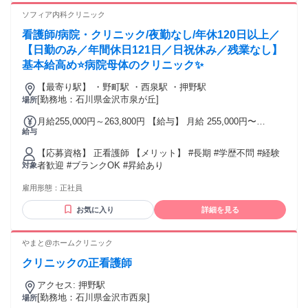
ソフィア内科クリニック
看護師/病院・クリニック/夜勤なし/年休120日以上／
【日勤のみ／年間休日121日／日祝休み／残業なし】
基本給高め⭐病院母体のクリニック✨
【最寄り駅】 ・野町駅 ・西泉駅 ・押野駅
[勤務地：石川県金沢市泉が丘]
場所
月給255,000円～263,800円 【給与】 月給 255,000円〜
給与
263,800円
【応募資格】 正看護師 【メリット】 #長期 #学歴不問 #経験
者歓迎 #ブランクOK #昇給あり
対象
雇用形態：
正社員
お気に入り
詳細を見る
やまと@ホームクリニック
クリニックの正看護師
アクセス: 押野駅
[勤務地：石川県金沢市西泉]
場所