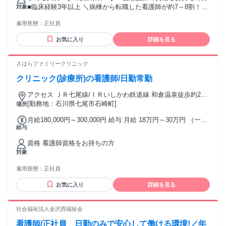
当：23,000円〜 ┗認定看護師資格をお持ちの方は53,000円 ＼
■臨床経験3年以上 ＼病棟から転職した看護師が約7～8割！／
対象
高給与も目指せる！／ 入職時の年収529万円以上も可能♪ ※賞
「一人ひとりに寄り添った看護がしたい」 「病院特有の慌た
与：7月・12月支給（実績3.5ヶ月） ※リーダー手当、主任手
雇用形態：
正社員
だしさから離れたい」 そんな想いをきっかけに転職した看護
当等別途支給 ※交通費：上限3万円（バス通勤可） ※車通勤
師が 多数活躍しています✧ ＼下記での経験が活かせます◎／
の方にはガソリン代を支給
お気に入り
詳細を見る
・病棟での経験 ┗消火器内科、呼吸器内科、混合内科 ┗脳神
経内科、消火器外科、呼吸器外科 ┗脳神経外科、血液内科、
循環器内科 ┗泌尿器科、婦人科など ・急性期や慢性期、回復
さはらファミリークリニック
期病院 ・老人ホームなどの介護施設 ・訪問看護や療養型病棟
クリニック(診療所)の看護師/日勤常勤
＼スタッフインタビュー／ ご家族様の"後悔"を"大切な思い
出"に 変えられたことが、今でも忘れられません。 ￣V￣￣￣
アクセス ＪＲ七尾線/ＩＲいしかわ鉄道線 和倉温泉徒歩約2
￣￣￣￣￣￣￣￣￣￣￣￣￣ ご入居者様の病状の進行によ
分、ＪＲ七尾線/ＩＲいしかわ鉄道線 和倉温泉徒歩約2分、の
[勤務地：石川県七尾市石崎町]
場所
り、 娘様が「もう何もしてあげられない」 と涙ながらに話さ
と鉄道七尾線 田鶴浜徒歩約42分
れたことがありました。 そこで多職種でカンファレンスを行
月給180,000円～300,000円 給与 月給 18万円～30万円 （一律
い、 手浴やお散歩など、 親子で一緒に過ごせる時間をご提
給与
手当を含む） 夜勤手当/皆勤手当/通勤手当/家族手当/その他手
案。 その後、突然のお別れとなりましたが、 「親子の時間を
当あり 交通費：通勤交通費全額支給 詳細は面談時にお伝えい
つくってくれて、本当にありがとうございました。」 という
資格 看護師資格をお持ちの方
たします。
言葉をいただき、 人生の最期だけでなく、 ご家族様の心にも
対象
寄り添う看護の大切さを実感しました。
雇用形態：
正社員
お気に入り
詳細を見る
社会福祉法人金沢西福祉会
看護師/正社員 日勤のみで安心して働ける環境!／年