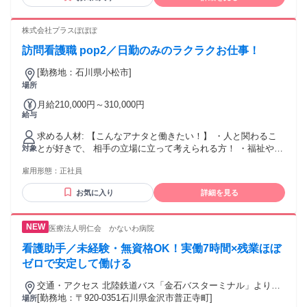
で、家庭や子育てと両立して長く働きたい方 年齢の条件と理
通勤手当（実費支給・上限月額24,000円） ・皆勤手当（4,000
由：あり（例外事由1号・59歳以下（定年のため） 例外事由2
円） ・夜勤手当（7,500円/回 ※月2回以上） ・住宅手当
号・18歳以上（深夜労働が生じるため／労働基準法））
株式会社プラスぽぽぽ
（5,000円 ※世帯主または単身生活者のみ） ・家族手当（配
偶者8,000円、子1人につき5,000円、父母1,000円 ※世帯主の
訪問看護職 pop2／日勤のみのラクラクお仕事！
み）
[勤務地：石川県小松市]
場所
月給210,000円～310,000円
給与
求める人材: 【こんなアナタと働きたい！】 ・人と関わるこ
とが好きで、 相手の立場に立って考えられる方！ ・福祉や人
対象
材育成に関心がある方 ・チームでの連携や柔軟な対応ができ
雇用形態：
正社員
る方 【必須条件】 看護師 普通自動車運転免許 【歓迎条件】
精神保健福祉士 社会福祉士 介護福祉士
お気に入り
詳細を見る
医療法人明仁会 かないわ病院
看護助手／未経験・無資格OK！実働7時間×残業ほぼ
ゼロで安定して働ける
交通・アクセス 北陸鉄道バス「金石バスターミナル」より徒
歩約15分 ・JR「金沢駅」より車で約15分
[勤務地：〒920-0351石川県金沢市普正寺町]
場所