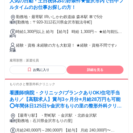
医療事務,デイサービス看護師, リラクゼーションセラピスト,
人気の日勤・土日祝休みの好条件★金沢市内で日中フ
マッサージ, アロマセラピスト,セラピスト,もみほぐし, ヘッド
ルタイムのお仕事お探しの方！
スパ,美容,脱毛,エステサロンタッフ, フェイシャルエステ,ネイ
リスト,化粧品販売, 美容スタッフ,接客販売などのご経験者
勤務地・最寄駅 IRいしかわ鉄道線 森本駅 車で5分
[勤務地：〒920-3112石川県金沢市観法寺町]
場所
時給1,300円以上 給与 【給与】 時給 1,300円～ ★給与前払い
給与
可(規定有り)
経験・資格 未経験の方も大歓迎！ ★経験・資格不問です♪
対象
雇用形態：
派遣社員
お気に入り
詳細を見る
もりのさと整形外科クリニック
看護師/病院・クリニック/ブランクありOK/住宅手当
あり／【高額求人】賞与3ヶ月分⭐月給28万円も可能
⭕年間休日125日✨金沢市もりの里の整形外科クリニ
ックで日勤常勤❗️
【最寄り駅】 ・野町駅 ・金沢駅 ・北鉄金沢駅
[勤務地：石川県金沢市もりの里]
場所
月給240,000円～280,000円 【給与】 月給 240,000円〜