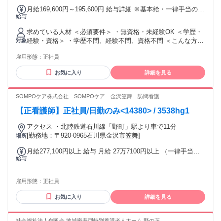
月給169,600円～195,600円 給与詳細 ※基本給・一律手当の総
給与
額 基本給：月給 14万2600円 〜 16万8600円 固定残業代：な
し 【一律手当】 全員に一律で支払われる通勤・皆勤・家族手
求めている人材 ＜必須要件＞ ・無資格・未経験OK ＜学歴・
当金額：なし 全員に一律で支払われるその他手当金額：あり
経験・資格＞ ・学歴不問、経験不問、資格不問 ＜こんな方に
対象
1ヶ月あたり2万7000円 ・昇給あり（前年度実績：1月あたり
向いています＞ ・未経験から医療・介護業界で安定して働き
3,600円） ・賞与あり（前年度実績：年2回、計4.20ヶ月分）
雇用形態：
正社員
たい方 ・体力的負担を抑えて、長期的に無理なく働きたい方
＜一律手当詳細＞ ・職務手当（6,000円） ・BU評価1手当
年齢の条件と理由：あり（例外事由1号・59歳以下（定年のた
（9,000円） ・BU評価2手当（12,000円） ＜その他手当＞ ・
お気に入り
詳細を見る
め） 例外事由2号・18歳以上（深夜労働が生じるため／労働
通勤手当（実費支給・上限月額24,000円） ・皆勤手当（4,000
基準法））
円） ・夜勤手当（5,500円/回） ・住宅手当（5,000円 ※世帯
SOMPOケア株式会社 SOMPOケア 金沢笠舞 訪問看護
主または単身生活者のみ） ・家族手当（配偶者8,000円、子1
人につき5,000円、父母1,000円 ※世帯主のみ）
【正看護師】正社員/日勤のみ<14380> / 3538hg1
アクセス ・北陸鉄道石川線「野町」駅より車で11分
[勤務地：〒920-0965石川県金沢市笠舞]
場所
月給277,100円以上 給与 月給 27万7100円以上 （一律手当を
給与
含む）
雇用形態：
正社員
お気に入り
詳細を見る
社会福祉法人創風会 地域密着型特別養護老人ホーム 野の花