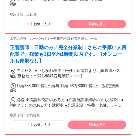
回分） ※通勤手当・時間外手当別途 賞与 年2回 ※入社時期
に変えたい方 ・対象者様と誠実に向き合い、責任感を持って
対象
は11月中旬となります。 お仕事の特徴 * 車通勤OK * 髪色自由
サポートを楽しめる方 ・資格はあるけれど実務経験がない、
* ピアスOK * ネイルOK * 副業OK 給与: * 昇給あり * お正
またはブランクがある方（手厚い導入サポートがあるので安
雇用形態：
正社員
月・お盆手当 3.000円(12/30～1/3 8/15) * 通勤手当 （上限
心です！） ・「家事や育児の合間」を活用して、家庭と無理
16,000円） * 各種手当あり（資格手当、夜勤手当、お正月・
お気に入り
詳細を見る
なく両立したい方 《 働き方のイメージ（Wワークの稼働
お盆手当など）
例）》 「午前中は他のお仕事、夜19時から自宅で面談」な
ど、ご自身の都合に合わせて自由にスケジュールを組めま
木下の介護 スーパーびゅー蓮花寺/介護付有料老人ホーム
す。 （※面談業務＋ご自身の好きなタイミングで行う事務作
業を合わせて、ご自身のペースで月20件程度(初回面談件数※
正看護師 日勤のみ／完全分業制！さらに手厚い人員
継続支援は含まない)を目安として、業務をお引き受けいただ
配置で、残業も1日平均1時間以内です。【オンコー
ける方を想定しております） 《 デビューまでの安心ステップ
ルも原則なし】
》 契約締結から面談デビューまでは約2ヶ月間。事前のオンラ
イン業務説明（システム利用のオリエンテーション・理解度
アクセス IRいしかわ鉄道「松任」駅南口より北陸鉄道バスの
チェックあり）など、弊社独自の丁寧な導入準備期間を設け
りば「金沢駅前(東口)」行にて 「三日市」下車徒歩5分（約
[勤務地：〒921-8847石川県野々市市]
場所
ています。「いきなり一人でスタート」ということは絶対に
400m）
ありませんので、未経験の方も安心して飛び込んできてくだ
月給368,000円以上 給与 月給 36万8000円以上 （固定残業代
さいね！
給与
や一律手当を含む） 固定残業代：1ヶ月あたり7万4000円以上
（固定残業時間：33時間） 固定残業時間を超えた勤務時間に
資格 正看護師免許のある方 ●介護施設未経験の方も活躍中 ●
ついては別途残業代を支給する 〈処遇改善加算〉 ・一律：
ブランクのある方も活躍中 ●介護施設（特養、老健、デイサ
対象
4,000円／月 〈施設手当〉 ・一律：10000円／月 交通費：交
ービス、訪問看護）経験者も活躍中！ ●20代、30代、40代、
通費支給
雇用形態：
契約社員
50代まで幅広い層が活躍しています。 ●主婦(夫)の方活躍中
（子育てや家庭を両立しやすい環境です） ●ミドル・シニア
お気に入り
詳細を見る
層の方も活躍中