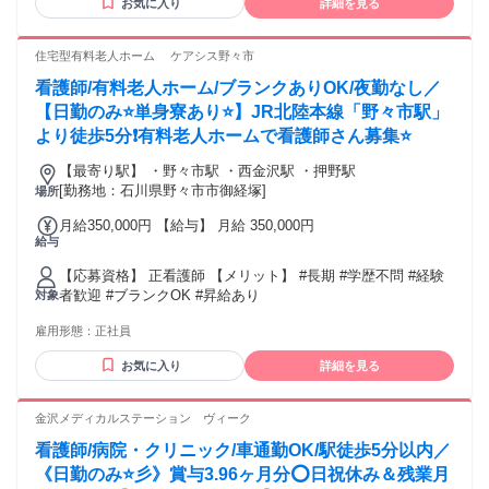
お気に入り
詳細を見る
住宅型有料老人ホーム ケアシス野々市
看護師/有料老人ホーム/ブランクありOK/夜勤なし／
【日勤のみ⭐単身寮あり⭐】JR北陸本線「野々市駅」
より徒歩5分❗️有料老人ホームで看護師さん募集⭐
【最寄り駅】 ・野々市駅 ・西金沢駅 ・押野駅
[勤務地：石川県野々市市御経塚]
場所
月給350,000円 【給与】 月給 350,000円
給与
【応募資格】 正看護師 【メリット】 #長期 #学歴不問 #経験
者歓迎 #ブランクOK #昇給あり
対象
雇用形態：
正社員
お気に入り
詳細を見る
金沢メディカルステーション ヴィーク
看護師/病院・クリニック/車通勤OK/駅徒歩5分以内／
《日勤のみ⭐彡》賞与3.96ヶ月分⭕日祝休み＆残業月