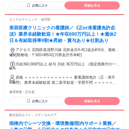
お気に入り
詳細を見る
エミナルクリニック 金沢院
美容医療クリニックの看護師／《正or准看護免許必
須》業界未経験歓迎！★年収690万円以上！★週休2
日＆有給取得率9割★昇給・賞与あり★社割あり
アクセス 北陸鉄道浅野川線 北鉄金沢A-8口徒歩約5分、連絡バ
ス 金沢徒歩約5分、ＩＲいしかわ鉄道線/ハピラインふくい 金
[勤務地：〒920-0853石川県金沢市本町]
場所
沢兼六園口(東口)徒歩約7分
月給360,000円以上 給与 月給 36万円以上 （固定残業代や一律
給与
手当を含む） 固定残業代：1ヶ月あたり5万円（固定残業時
間：23時間） 固定残業時間を超えた勤務時間については別途
資格 ＝＝＝＝＝＝＝＝＝＝＝＝＝ 要看護師免許（正・准不
残業代を支給する 交通費：交通費支給
問） 業界未経験歓迎 第二新卒歓迎・学歴不問 ＝＝＝＝＝＝
対象
＝＝＝＝＝＝＝ 【美容業界未経験の方が8割以上！】 過去の
雇用形態：
正社員
専門分野経験は問いません！ 専門知識は入職後に学べるので
安心してくださいね！臨床経験も不要です！ 【こんな方にピ
お気に入り
詳細を見る
ッタリ！】 ＊美容が好き ＊看護師資格を活かして働きたい
＊未経験でも活躍したい ＊働きながらキレイになりたい ＊若
いうちにキャリアアップしたい ＊新しい挑戦をしたい方 ＊プ
株式会社ルフト・メディカルケア
ライベートも大切にしながら働きたい方 【こんな方も大歓
病棟内でシーツ交換・環境整備/院内サポート業務／
迎！】 看護師,准看護師,保健師,美容クリニック, 訪問看護師,