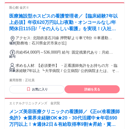
医心館 金沢Ⅱ
医療施設型ホスピスの看護管理者／【臨床経験7年以
上必須】年収620万円以上/夜勤・オンコールなし/年
間休日115日/「その人らしい看護」を実現！/入社祝
い金あり
アクセス: 北陸鉄道石川線 押野駅より車で8分 ※車通勤
OK（無料駐車場完備）
[勤務地：石川県金沢市泉が丘]
場所
月給454,000円～536,000円 給与: 固定残業代あり：月給
給与
￥454,000 〜 ￥536,000は1か月当たりの固定残業代
￥80,700〜￥95,300（30時間相当分）を含む。30時間を超え
求める人材: 【必須要件】 ・正看護師免許をお持ちの方 ・臨
る残業代は追加で支給する。 年収：620万円〜720万円 月給：
床経験7年以上 ┗大学病院 / 公立病院/ 公的病院または、 それ
対象
45.4万円〜53.6万円 ※給与日：毎月15日支払い
に準ずる地域中核病院での経験がある方 上記要件を満たして
雇用形態：
正社員
いれば 管理者としての経験は不問です♪ ＜こんな想いをお持
ちの方歓迎！＞ ▶ 看護の経験を活かしながら、 管理職・マ
お気に入り
詳細を見る
ネジメントにも挑戦したい方 ▶ 一人ひとりに寄り添った
「本当に必要な看護」がしたい方 ▶ 病院では時間や制度の制
約があり、 できなかったケアを実践したい方 ▶ チームで協
エミナルクリニックメンズ 金沢院
力しながら、 新しい看護の形を創りたい方 ▶ 病院以外の働
メンズ美容医療クリニックの看護師／《正or准看護師
き方に挑戦したいが、 しっかりとしたサポート体制のある環
境を探している方
免許》★業界未経験OK★20・30代活躍中★年収690
万円以上！★週休2日＆有給取得率9割★昇給・賞与