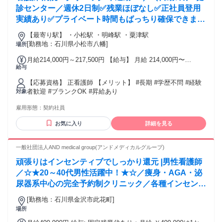
診センター／週休2日制✅️残業ほぼなし✅️正社員登用
実績あり✅️プライベート時間もばっちり確保できます
✨
【最寄り駅】 ・小松駅 ・明峰駅 ・粟津駅
[勤務地：石川県小松市八幡]
場所
月給214,000円～217,500円 【給与】 月給 214,000円〜
給与
217,500円
【応募資格】 正看護師 【メリット】 #長期 #学歴不問 #経験
者歓迎 #ブランクOK #昇給あり
対象
雇用形態：
契約社員
お気に入り
詳細を見る
一般社団法人AND medical group(アンドメディカルグループ)
頑張りはインセンティブでしっかり還元 |男性看護師
／☆★20～40代男性活躍中！★☆／痩身・AGA・泌
尿器系中心の完全予約制クリニック／各種インセンテ
ィブが収入に直結◎／看護師資格が活かせる／裁量高
[勤務地：石川県金沢市此花町]
くキャリアアップしやすい
場所