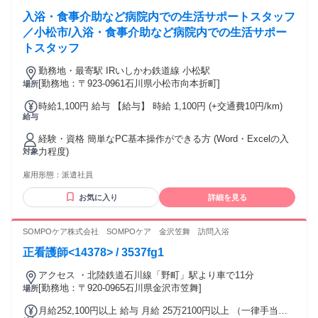
入浴・食事介助など病院内での生活サポートスタッフ
／小松市/入浴・食事介助など病院内での生活サポー
トスタッフ
勤務地・最寄駅 IRいしかわ鉄道線 小松駅
[勤務地：〒923-0961石川県小松市向本折町]
場所
時給1,100円 給与 【給与】 時給 1,100円 (+交通費10円/km)
給与
経験・資格 簡単なPC基本操作ができる方 (Word・Excelの入
力程度)
対象
雇用形態：
派遣社員
お気に入り
詳細を見る
SOMPOケア株式会社 SOMPOケア 金沢笠舞 訪問入浴
正看護師<14378> / 3537fg1
アクセス ・北陸鉄道石川線「野町」駅より車で11分
[勤務地：〒920-0965石川県金沢市笠舞]
場所
月給252,100円以上 給与 月給 25万2100円以上 （一律手当を