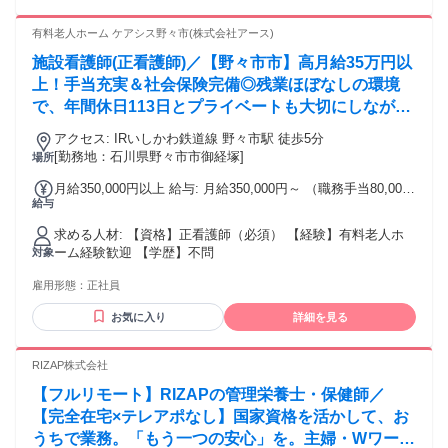
有料老人ホーム ケアシス野々市(株式会社アース)
施設看護師(正看護師)／【野々市市】高月給35万円以
上！手当充実＆社会保険完備◎残業ほぼなしの環境
で、年間休日113日とプライベートも大切にしながら
無理なく長く働けます！
アクセス: IRいしかわ鉄道線 野々市駅 徒歩5分
[勤務地：石川県野々市市御経塚]
場所
月給350,000円以上 給与: 月給350,000円～ （職務手当80,000
給与
円＋資格手当50,000円含む） 【諸手当】 通勤費実費（上限
20,000円/月） 【試用期間】 3ヶ月（期間中は月給310,000円
求める人材: 【資格】正看護師（必須） 【経験】有料老人ホ
～）
ーム経験歓迎 【学歴】不問
対象
雇用形態：
正社員
お気に入り
詳細を見る
RIZAP株式会社
【フルリモート】RIZAPの管理栄養士・保健師／
【完全在宅×テレアポなし】国家資格を活かして、お
うちで業務。「もう一つの安心」を。主婦・Wワーカ