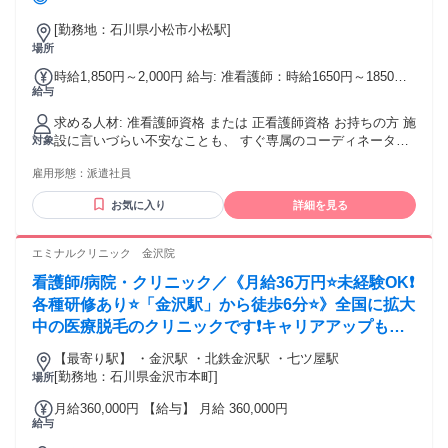
[勤務地：石川県小松市小松駅]
場所
時給1,850円～2,000円 給与: 准看護師：時給1650円～1850円
給与
正看護師：時給1850円～2000円 ※経験・資格・勤務地により
異なります。 ◇【即払い】【週払い】【月払い】から選べま
求める人材: 准看護師資格 または 正看護師資格 お持ちの方 施
す ◇交通費支給
設に言いづらい不安なことも、 すぐ専属のコーディネーター
対象
に相談OK！ 安心してご就業いただける環境を整えています。
雇用形態：
派遣社員
■30代・40代・50代のミドル・中高年世代の男女活躍中！
お気に入り
詳細を見る
エミナルクリニック 金沢院
看護師/病院・クリニック／《月給36万円⭐未経験OK❗️
各種研修あり⭐「金沢駅」から徒歩6分⭐》全国に拡大
中の医療脱毛のクリニックです❗️キャリアアップも目
指せます⭐彡
【最寄り駅】 ・金沢駅 ・北鉄金沢駅 ・七ツ屋駅
[勤務地：石川県金沢市本町]
場所
月給360,000円 【給与】 月給 360,000円
給与