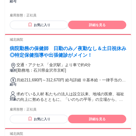
給与
含む）
雇用形態：
正社員
お気に入り
詳細を見る
城北病院
病院勤務の保健師 日勤のみ／夜勤なし＆土日祝休み
◎特定保健指導や出張健診がメイン！
交通・アクセス 「金沢駅」より車で約4分
[勤務地：石川県金沢市京町]
場所
月給211,690円～312,670円 給与詳細 ※基本給・一律手当の総
給与
額 基本給：月給 20万3390円 〜 30万4370円 固定残業代：な
し 【一律手当】 全員に一律で支払われる通勤・皆勤・家族手
求めている人材 私たちの法人は設立以来、地域の医療、福祉
当金額：なし 全員に一律で支払われるその他手当金額：あり
の向上に努めるとともに、「いのちの平等」の立場から、生
対象
1ヶ月あたり8300円 基本給は、過去に同一職種の正社員とし
活困難者に対する無料低額診療に取り組んでいます。ともに
て勤務した年数を評価して決定します。 ・通勤手当（上限
雇用形態：
正社員
働く仲間をもとめています。 年齢の条件と理由：あり（例外
50,000円） ・住宅手当（月額12,000円（要件あり）） ・勤続
事由1号・60歳未満（定年のため））
手当 ・活動手当 ・年末年始手当 ・時間外保育料補助あり ・
お気に入り
詳細を見る
職能団体加入補助あり ・退職金規定あり 試用・研修期間：3
か月 試用・研修期間の条件：給与条件が異なる 有給休暇は試
城北病院
用期間終了後に付与 【給与】 本採用と異なる 基本給 : 月給