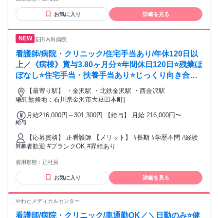
お気に入り
詳細を見る
安田内科病院
看護師/病院・クリニック/住宅手当あり/年休120日以
上／《病棟》賞与3.80ヶ月分⭐年間休日120日⭐残業ほ
ぼなし⭐住宅手当・扶養手当あり⭐じっくり向き合っ
た看護を目指す方にぴったりの慢性期型病院✨
【最寄り駅】 ・金沢駅 ・北鉄金沢駅 ・西金沢駅
[勤務地：石川県金沢市大豆田本町]
場所
月給216,000円～301,300円 【給与】 月給 216,000円〜
給与
301,300円
【応募資格】 正看護師 【メリット】 #長期 #学歴不問 #経験
者歓迎 #ブランクOK #昇給あり
対象
雇用形態：
正社員
お気に入り
詳細を見る
やわたメディカルセンター
看護師/病院・クリニック/車通勤OK／＼日勤のみ⭐健