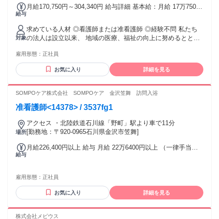
月給170,750円～304,340円 給与詳細 基本給：月給 17万750円
給与
〜 30万4340円 固定残業代：なし 【一律手当】 全員に一律で
支払われる通勤・皆勤・家族手当金額：なし 全員に一律で支
求めている人材 ◎看護師または准看護師 ◎経験不問 私たち
払われるその他手当金額：あり ※経験考慮の上決定 ※賃金の
の法人は設立以来、 地域の医療、福祉の向上に努めるととも
対象
決定に当たっては、正社員・非正社員の区分及び休業期間が
に、 「いのちの平等」の立場から、 生活困難者に対する無料
必要になります。 ・賞与あり ・交通費規定支給 ・暫定手当
雇用形態：
正社員
低額診療に取り組んでいます。 ＼こんな方にもオススメ／ ・
（980～2,290円） ・ベースアップ評価手当（9,590円） ・夜
医療福祉業界で社会貢献がしたい方 ・総合病院やクリニック
勤手当（4,000円/回） ※深夜加算あり 試用・研修期間：3カ
お気に入り
詳細を見る
などの医療施設での勤務経験者 ・Uターン・Iターン希望の方
月 試用・研修期間の条件：給与条件が異なる 【給与】 本採
・子育て卒業により社会復帰・職場復帰をお考えの方 ・ママ
用と異なる 基本給 : 月給 16万7400円 〜 29万8400円 固定残
さんスタッフ・パパさんスタッフが働いている職場をお探し
SOMPOケア株式会社 SOMPOケア 金沢笠舞 訪問入浴
業代：なし 【一律手当】 全員に一律で支払われる通勤・皆
の方 ・ブランクのあるスタッフへの支援やサポートを求めて
勤・家族手当金額：なし 全員に一律で支払われるその他手当
准看護師<14378> / 3537fg1
いる方 ・もう一度看護師として患者さまと向き合いたい方 ・
金額：あり
地域に根差した多様なケアを学びたい方 ・長く働き続けたい
アクセス ・北陸鉄道石川線「野町」駅より車で11分
方 年齢の条件と理由：あり（例外事由1号・60歳未満（定年
[勤務地：〒920-0965石川県金沢市笠舞]
場所
のため） 例外事由2号・22時～翌5時は18歳以上（労働基準
法））
月給226,400円以上 給与 月給 22万6400円以上 （一律手当を
給与
含む）
雇用形態：
正社員
お気に入り
詳細を見る
株式会社メビウス