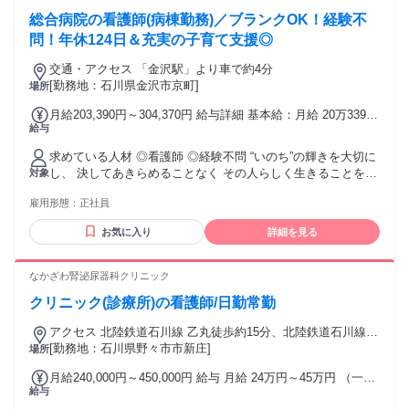
19万9400円 〜 29万8400円 固定残業代：なし 【一律手当】
総合病院の看護師(病棟勤務)／ブランクOK！経験不
全員に一律で支払われる通勤・皆勤・家族手当金額：なし 全
問！年休124日＆充実の子育て支援◎
員に一律で支払われるその他手当金額：あり 1ヶ月あたり
8300円
交通・アクセス 「金沢駅」より車で約4分
[勤務地：石川県金沢市京町]
場所
月給203,390円～304,370円 給与詳細 基本給：月給 20万3390
給与
円 〜 30万4370円 固定残業代：なし 【一律手当】 全員に一律
で支払われる通勤・皆勤・家族手当金額：なし 全員に一律で
求めている人材 ◎看護師 ◎経験不問 “いのち”の輝きを大切に
支払われるその他手当金額：あり ※経験考慮の上決定 ※賃金
し、 決してあきらめることなく その人らしく生きることを支
対象
の決定に当たっては、正社員・非正社員の区分及び休業期間
える看護に、 一緒に取り組んでいただける仲間を求めていま
が必要になります。 ・賞与あり ・交通費規定支給 ・暫定手
雇用形態：
正社員
す。 ＼こんな方にもオススメ／ ・医療福祉業界で社会貢献が
当（1,300～2,290円） ・看護処遇改善手当（12,000円） ・ベ
したい方 ・総合病院やクリニックなどの医療施設での勤務経
ースアップ評価手当（9,600円） ・夜勤手当（4,000円/回） ※
お気に入り
詳細を見る
験者 ・Uターン・Iターン希望の方 ・子育て卒業により社会復
深夜加算あり ・夜勤交通費（300円/回） 試用・研修期間：3
帰・職場復帰をお考えの方 ・ママさんスタッフ・パパさんス
カ月 試用・研修期間の条件：給与条件が異なる 【給与】 本
タッフが働いている職場をお探しの方 ・ブランクのあるスタ
なかざわ腎泌尿器科クリニック
採用と異なる 基本給 : 月給 19万9400円 〜 29万8400円 固定
ッフへの支援やサポートを求めている方 ・もう一度看護師と
残業代：なし 【一律手当】 全員に一律で支払われる通勤・皆
クリニック(診療所)の看護師/日勤常勤
して患者さまと向き合いたい方 ・地域に根差した多様なケア
勤・家族手当金額：なし 全員に一律で支払われるその他手当
を学びたい方 ・長く働き続けたい方 年齢の条件と理由：あり
金額：あり
アクセス 北陸鉄道石川線 乙丸徒歩約15分、北陸鉄道石川線
（例外事由1号・60歳未満（定年のため） 例外事由2号・22時
四十万徒歩約21分、北陸鉄道石川線 額住宅前徒歩約24分
[勤務地：石川県野々市市新庄]
場所
～翌5時は18歳以上（労働基準法））
月給240,000円～450,000円 給与 月給 24万円～45万円 （一律
給与
手当を含む） 資格手当/通勤手当あり 交通費：通勤交通費全