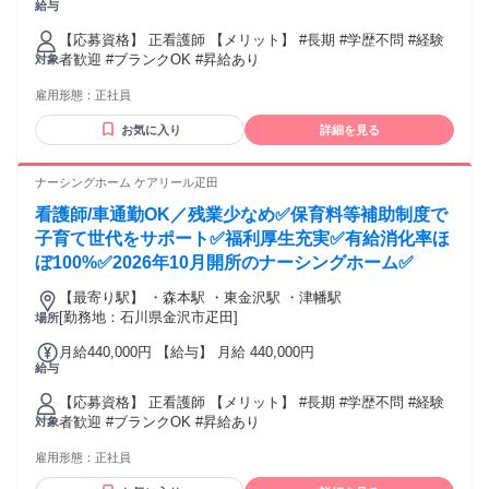
給与
280,000円
【応募資格】 正看護師 【メリット】 #長期 #学歴不問 #経験
者歓迎 #ブランクOK #昇給あり
対象
雇用形態：
正社員
お気に入り
詳細を見る
ナーシングホーム ケアリール疋田
看護師/車通勤OK／残業少なめ✅保育料等補助制度で
子育て世代をサポート✅福利厚生充実✅有給消化率ほ
ぼ100%✅2026年10月開所のナーシングホーム✅
【最寄り駅】 ・森本駅 ・東金沢駅 ・津幡駅
[勤務地：石川県金沢市疋田]
場所
月給440,000円 【給与】 月給 440,000円
給与
【応募資格】 正看護師 【メリット】 #長期 #学歴不問 #経験
者歓迎 #ブランクOK #昇給あり
対象
雇用形態：
正社員