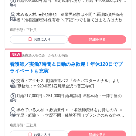
月給409,000円 給与: 固定残業代あり：月給 ￥409,000は1か月
給与
当たりの固定残業代￥55,000（20時間相当分）を含む。20時
間を超える残業代は追加で支給する。 【正職員】 月給
求める人材: ■必須事項 ※業界経験は不問 * 看護師資格保有
409,000円 ～＋各種インセンティブあり 基本給 ：354,000
者 * 准看護師資格保有者 ＼下記1つでも当てはまる方は大歓迎
対象
円 固定残業代：55,000円(20時間相当分) ※固定残業代（業務
／ 「実力で評価されたい」 「処置の正確性とスピードに自信
手当）は残業がない場合も支給し、超過分は別途支給する ～
雇用形態：
正社員
がある」 「裁量高く、自ら考えて動く現場が好き」 「マネジ
モデル年収～ * 612万円（30歳・2年目） * 1020万円（30歳・
メントポジションに挑戦したい」
1年目） * 1284万円（25歳・2年目） ※月額＋手当＋インセン
お気に入り
詳細を見る
ティブを含みます。 ------------------------------------------------
医療法人明仁会 かないわ病院
看護師／実働7時間＆日勤のみ歓迎！年休120日でプ
ライベートも充実
交通・アクセス 北陸鉄道バス「金石バスターミナル」より徒
歩約15分 ・JR「金沢駅」より車で約15分
[勤務地：〒920-0351石川県金沢市普正寺町]
場所
月給217,000円～251,000円 給与詳細 ※基本給・一律手当の総
給与
額 基本給：月給 18万円 〜 21万4000円 固定残業代：なし
【一律手当】 全員に一律で支払われる通勤・皆勤・家族手当
求めている人材 ＜必須要件＞ ・看護師資格をお持ちの方 ＜
金額：なし 全員に一律で支払われるその他手当金額：あり 1
学歴・経験＞ ・学歴不問・経験不問（ブランクのある方や精
対象
ヶ月あたり3万7000円 ・昇給あり（前年度実績：1月あたり
神科未経験の方も歓迎します） ＜こんな方に向いています＞
4,400円） ・賞与あり（前年度実績：年2回、計4.20ヶ月分）
雇用形態：
正社員
・バタバタした急性期を離れ、患者様の話を丁寧に聴く「心
＜一律手当詳細＞ ・資格手当（16,000円） ・BU評価1手当
のケア」に取り組みたい方 ・実働7時間＆残業ほぼなしの環境
（9,000円） ・BU評価2手当（12,000円） ＜その他手当＞ ・
お気に入り
詳細を見る