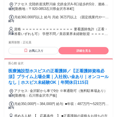
あり
アクセス 北陸鉄道浅野川線 北鉄金沢A-8口徒歩約5分、連絡バ
ス 金沢徒歩約5分、ＩＲいしかわ鉄道線/ハピラインふくい 金
[勤務地：〒920-0853石川県金沢市本町]
場所
沢兼六園口(東口)徒歩約7分
月給360,000円以上 給与 月給 36万円以上 （固定残業代や一律
給与
手当を含む） 固定残業代：1ヶ月あたり5万円（固定残業時
間：23時間） 固定残業時間を超えた勤務時間については別途
資格 ＝＝＝＝＝＝＝＝＝＝＝＝＝＝＝ 要看護師免許（正看・
残業代を支給する 交通費：交通費支給
准看いずれも可） 学歴不問／美容業界未経験歓迎 ＝＝＝＝＝
対象
＝＝＝＝＝＝＝＝＝＝ 【意欲があれば、どなたでもキャリア
雇用形態：
正社員
アップに挑戦できる環境！】 ・店舗の売上やスタッフの モチ
ベーションを支えるリーダーを目指したい方 ・縁の下の力持
お気に入り
詳細を見る
ちとして チームを支える役割にやりがいを感じられる方 【こ
んな方におすすめ】 ・夜勤や宿直から卒業したい ・努力が正
当に評価される職場を求めている ・美容や清潔感への関心が
医心館 金沢
ある ・将来的にリーダーや教育職、本部職を目指したい ・
医療施設型ホスピスの正看護師／【正看護師資格必
「看護師＝病棟だけじゃない」新しい道を歩みたい 【活躍中
のスタッフ前職例】 看護師,准看護師,保健師,美容クリニック,
須】プライム上場企業｜入社祝い金あり｜オンコール
訪問看護師,医療事務,デイサービス看護師, 病棟勤務,訪問看護,
なし｜ホスピス未経験OK｜年間休日115日
介護施設, リラクゼーションセラピスト,マッサージ, アロマセ
ラピスト,セラピスト,もみほぐし, ヘッドスパ,美容,脱毛,接客
アクセス: 金沢駅から車で9分 ※車通勤可（無料駐車場あり）
販売などのご経験者
[勤務地：石川県金沢市戸板]
場所
月給350,000円～384,000円 給与: ■年収：487万円〜529万円 ■
給与
月給：35.0万円〜38.4万円 月給には下記を含みます。 ・夜勤
手当（5回/月） ┗5回を超えた場合、1万円/回を支給 ・資格手
求める人材: 【 応募条件 】 ■正看護師の資格をお持ちの方