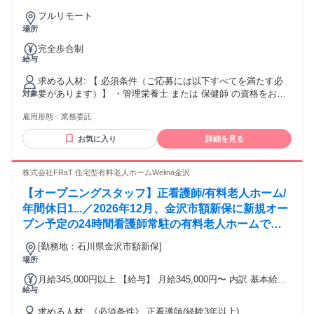
ー活躍中！「平日の日中だけ」「夕方以降の数時間だ
フルリモート
け」など、生活リズムに合わせた時間調整が可能で
場所
す。1件ごとの成果報酬型だから、頑張った分だけ手
完全歩合制
応えのある収入に。充実のサポート体制で、安心の在
給与
宅ワークを始めませんか？
求める人材: 【 必須条件（ご応募には以下すべてを満たす必
要があります）】 ・管理栄養士 または 保健師 の資格をお持
対象
ちの方 ※業務委託契約の締結となりましたら、有資格証明
雇用形態：
業務委託
書（管理栄養士、または保健師の免許証のコピー）の提出が
必要となります。事前のご準備をお願いいたします。 ・基本
お気に入り
詳細を見る
的なPC操作が可能な方（簡単な入力操作、メール対応など）
・スムーズなビデオ通話が可能なインターネット環境をご用
意いただける方（通信速度10Mbps以上推奨） ・中長期的に継
株式会社FRaT 住宅型有料老人ホームWelina金沢
続して業務をお任せできる方（基本契約は1年更新となりま
【オープニングスタッフ】正看護師/有料老人ホーム/
す） ・特定保健指導に関する基礎知識・理解がある方（※実
務経験は問いません！） ・今年度のご応募は10月の業務説明
年間休日1...／2026年12月、金沢市額新保に新規オー
会までにご参加可能な方に限る ⚠️ご注意事項（Wワークにつ
プン予定の24時間看護師常駐の有料老人ホームで
いて） 他のお仕事（パート・アルバイト・フリーランス等）
す。一緒に作り上げていける仲間を募集中！
とのWワークは大歓迎です！ （※対象者様からの急な連絡や
[勤務地：石川県金沢市額新保]
弊社との業務連絡に対し、平日の昼間にも一定のやり取りが
場所
可能な方、かつご自身で引き受けた業務を滞りなく遂行でき
月給345,000円以上 【給与】 月給345,000円〜 内訳 基本給
る方に限らせていただきます。） 【 こんな方にピッタリの求
給与
220,000円 業務・処遇改善手当 57,000円 夜勤手当 50,000
人です！】 ・別のパートやフリーランスのお仕事と「Wワー
円(1回10,000円) 資格手当 15,000円 日曜日手当 3,000円(3
ク」したい方 ・夕方17時以降や土日の「スキマ時間」を収入
求める人材: 《必須条件》 正看護師(経験3年以上)