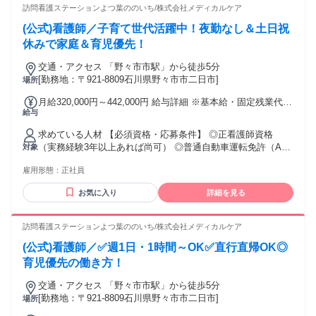
訪問看護ステーションよつ葉ののいち/株式会社メディカルケア
(公式)看護師／子育て世代活躍中！夜勤なし＆土日祝
休みで家庭＆育児優先！
交通・アクセス 「野々市市駅」から徒歩5分
[勤務地：〒921-8809石川県野々市市二日市]
場所
月給320,000円～442,000円 給与詳細 ※基本給・固定残業代の
給与
総額 基本給：月給 27万円 〜 39万2000円 固定残業代：あり 1
ヶ月あたり5万円（固定残業時間：1ヶ月あたり13時間 〜 20時
求めている人材 【必須資格・応募条件】 ◎正看護師資格
間） 固定残業時間を超えた勤務時間については別途残業代を
（実務経験3年以上あれば尚可） ◎普通自動車運転免許（AT
対象
支給する 【一律手当】 全員に一律で支払われる通勤・皆勤・
限定可） （出勤・訪問は自家用車使用） ◎オンコール対応が
家族手当金額：なし 全員に一律で支払われるその他手当金
雇用形態：
正社員
可能な方 ✅ 訪問看護未経験OK ✅ 20代・30代・40代・50代が
額：なし ※オンコール手当も含む
在籍 ✅ 子育て世代のスタッフ多数 ✅ 新卒・第二新卒・既卒
お気に入り
詳細を見る
の方も活躍中 【こんな方にぴったり】 ・ブランクから復帰し
たい方 ・子育てと両立しながら働きたい方 ・ハローワークで
お仕事をお探しの方 ・病院勤務から働き方を変えたい方 ・丁
訪問看護ステーションよつ葉ののいち/株式会社メディカルケア
寧な寄り添う看護をしたい方 ー 訪問看護・在宅看護・在宅医
(公式)看護師／✅️週1日・1時間～OK✅️直行直帰OK◎
療 正看護師・日勤のみ・土日祝休み ブランクOK・看護師転
職 などの条件でお探しの方にも◎
育児優先の働き方！
交通・アクセス 「野々市市駅」から徒歩5分
[勤務地：〒921-8809石川県野々市市二日市]
場所