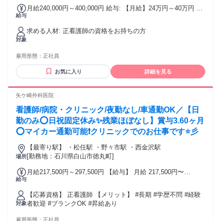
月給240,000円～400,000円 給与: 【月給】24万円～40万円 ＜
給与
内訳＞ 基本給：20万円～36万円 ＋資格手当
求める人材: 正看護師の資格をお持ちの方
対象
雇用形態：
正社員
お気に入り
詳細を見る
矢ケ崎外科医院
看護師/病院・クリニック/夜勤なし/車通勤OK／【日
勤のみ⭕日祝固定休み✨残業ほぼなし】賞与3.60ヶ月
⭕マイカー通勤可能❗️クリニックでのお仕事です⭐彡
【最寄り駅】 ・松任駅 ・野々市駅 ・西金沢駅
[勤務地：石川県白山市徳丸町]
場所
月給217,500円～297,500円 【給与】 月給 217,500円〜
給与
297,500円
【応募資格】 正看護師 【メリット】 #長期 #学歴不問 #経験
者歓迎 #ブランクOK #昇給あり
対象
雇用形態：
正社員