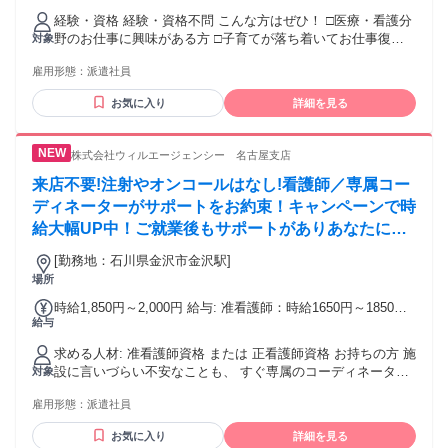
経験・資格 経験・資格不問 こんな方はぜひ！ □医療・看護分
野のお仕事に興味がある方 □子育てが落ち着いてお仕事復帰
対象
を考えている方 □景気に左右されない安定した働き方を希望
雇用形態：
派遣社員
される方
お気に入り
詳細を見る
株式会社ウィルエージェンシー 名古屋支店
来店不要!注射やオンコールはなし!看護師／専属コー
ディネーターがサポートをお約束！キャンペーンで時
給大幅UP中！ご就業後もサポートがありあなたにと
って一番働きやすい環境を作りますので、ご安心くだ
[勤務地：石川県金沢市金沢駅]
さい！
場所
時給1,850円～2,000円 給与: 准看護師：時給1650円～1850円
給与
正看護師：時給1850円～2000円 ※経験・資格・勤務地により
異なります。 ◇【即払い】【週払い】【月払い】から選べま
求める人材: 准看護師資格 または 正看護師資格 お持ちの方 施
す ◇交通費支給
設に言いづらい不安なことも、 すぐ専属のコーディネーター
対象
に相談OK！ 安心してご就業いただける環境を整えています。
雇用形態：
派遣社員
■30代・40代・50代のミドル・中高年世代の男女活躍中！
お気に入り
詳細を見る