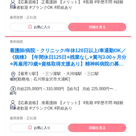
【応募資格】 正看護師 【メリット】 #長期 #学歴不問 #経験
者歓迎 #ブランクOK #昇給あり
対象
雇用形態：
正社員
お気に入り
詳細を見る
青和病院
看護師/病院・クリニック/年休120日以上/車通勤OK／
《病棟》【年間休日125日⭐残業なし⭐賞与3.00ヶ月分
⭐再雇用70歳⭐資格取得支援あり】精神科病院の募集
です❗️
【最寄り駅】 ・三ツ屋駅 ・大河端駅 ・三口駅
[勤務地：石川県金沢市大浦町]
場所
月給225,000円～310,000円 【給与】 月給 225,000円〜
給与
310,000円
【応募資格】 准看護師 【メリット】 #長期 #学歴不問 #経験
者歓迎 #ブランクOK #昇給あり
対象
雇用形態：
正社員
お気に入り
詳細を見る