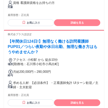
額支給 詳細は面談時にお伝えいたします。
資格 看護師資格をお持ちの方
対象
雇用形態：
正社員
お気に入り
詳細を見る
株式会プラスぽぽぽ
【年間休日124日!】無理なく働ける訪問看護師
PUP01／つらい夜勤や休日出勤、無理な働き方はも
うやめませんか？
アクセス: 小松駅 から 徒歩10分
[勤務地：石川県小松市小馬出町]
場所
月給200,000円～290,000円
給与
求める人材: 【必須条件】 ・正看護師免許 UIターン歓迎／主
婦・主夫歓迎
対象
雇用形態：
正社員
お気に入り
詳細を見る