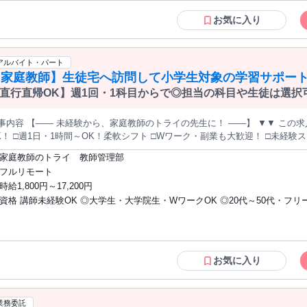
して働きたい方 ＼ こんな方、ぜひ！ ／ ￣￣￣￣￣￣￣￣￣￣￣ ・得意科目・分野を
 ■ 具体的にお任せすること ・一人ひとりの状況に合わせた学習サポート 「まずは基礎から」「テス
活かして働きたい ・大学受験の知識を活かして働きたい ・人に教えること
お気に入り
対策をしたい」といった学習面の希望はもちろん、 なかには「集団生活が少
とが好き ・誰かに喜んでもらえる仕事がしたい ・完全在宅でできるバイト
」というお子さんもいます 。 生徒さんと信頼関係を築きながら、状況に合
「わからない」を「自信」に変えるコミュニケーション ただ公式を教えるだ
アルバイト・パート
がら、 生徒さんがリラックスして学べる雰囲気を作ってあげてください。 ＼ 得意科目だけでOK！ ／ ￣￣￣￣￣
【家庭教師】生徒宅へ訪問して小学生対象の学習サポート
￣￣￣￣￣￣ 算数・国語・英語など、あなたの得意科目から担当OK！ ■ 一人ひとりに合わせたオーダーメイドの
業 ・学校の予習・復習やテスト対策 ・苦手なところをじっくり克服する指導
直行直帰OK】週1回・1科目からで◎担当の科目や生徒は選択
など)
標に合わせて、隣で丁寧にサポートしてあげてください ！ ■「一人で訪問」の不安、解消します！ 家庭教師は一
きりで頑張るイメージがあるかもしれませんが、トライには先生専属の教育プ
事内容 【―― 未経験から、家庭教師のトライの先生に！ ――】 ▼▼ この求人
家庭とのやり取り、困った時のフォローはプランナーが引き受けるので、あ
K！ □週1日・1時間～OK！柔軟シフト □Wワーク・副業も大歓迎！ □未経験
1日1時間～OK ―――――】 ・平日の夕方に1コマだけ ・土日にまとめて働きたい ・
みなど短期集中も歓迎 □『個別教室のトライ』とのハイブリッド勤務も可能！ 得意分野の知識と経験を、トライで
休みはガッツリ入りたい！ ・テスト期間はシフトを減らしたい など、働き方
家庭教師のトライ 教師管理部
しませんか？ ￣￣￣￣￣￣￣￣￣￣￣￣￣￣￣ 「指導経験は無いけれど大丈
ます！ 【――――― 未経験でも安心スタート！ ―――――】 ■サポート内容いろいろ ・指導前に事前
フルリモート
るのは得意科目だけでOK！ コツや進め方は事前研修でレクチャーいたします
修あり！ ・教材やマニュアルはトライが用意 ・コミュニケーションのコツも
時給1,800円～17,200円
"が、 指導に必要なカリキュラムの用意や、 各家庭のフォローアップをサポー
ーに相談OK ◎未経験からでも安心して始められる環境です！ ■安心のサポート体制！ 家庭教師のトライには、教
資格 講師未経験OK ◎大学生・大学院生・WワークOK ◎20代～50代・フリ
"。 公式を覚える、単語を丸暗記するだけじゃなく、 「どうしてそうなるの
とは別に「教育プランナー」が在籍。 各家庭を訪問する先生たちをフォロー
を活かして、 生徒の苦手を自信に変えてください。 【――――――――― 仕事内容 ―――――――――】 『家
社会人も活躍中 [ 必須 ] □ 四年制 or 六年制大学の在学者・卒業者 [ 歓迎 ] □
ども相談できるので、一人で抱え込む心配はありません！ 【―――――幅広い年代が活躍中 ―――――】 ■年代
教師のトライ』の先生として、小学生への教科指導をお願いします 。 教室
家庭教師などの指導経験がある方 □ 教職免許をお持ちの方・元教員の方 □ 
わず活躍中！ 現役の大学生や大学院生、社会人、主婦、シニアなど様々な年
・直帰」できるのが家庭教師のポイントです。 移動の負担が少ない分、学校
して働きたい方 ＼ こんな方、ぜひ！ ／ ￣￣￣￣￣￣￣￣￣￣￣ ・得意科目・分野を
分の受験経験や専門分野の知識が活かせます！ ■時間も場所も柔軟に働けます！ 週1回～・1日1～2時間程度でも
 ■ 具体的にお任せすること ・一人ひとりの状況に合わせた学習サポート 「まずは基礎から」「テス
活かして働きたい ・大学受験の知識を活かして働きたい ・人に教えること
Kなので、 主婦（夫）さんや副業をお探しの社会人の方も柔軟に働くことので
お気に入り
対策をしたい」といった学習面の希望はもちろん、 なかには「集団生活が少
とが好き ・誰かに喜んでもらえる仕事がしたい ・完全在宅でできるバイト
のスケジュールに合わせて働けるので忙しい学生の方でも安心してください！
」というお子さんもいます 。 生徒さんと信頼関係を築きながら、状況に合
合でも、近隣の「個別教室のトライ」で同じように働くことも可能です◎
「わからない」を「自信」に変えるコミュニケーション ただ公式を教えるだ
業務委託
がら、 生徒さんがリラックスして学べる雰囲気を作ってあげてください。 ＼ 得意科目だけでOK！ ／ ￣￣￣￣￣