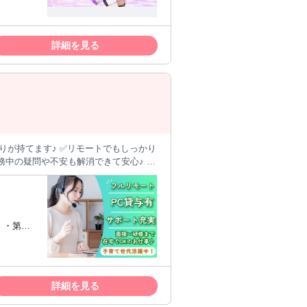
信
詳細を見る
ださい！
中の疑問や不安も解消できて安心♪ ＼
フト券10,000円分支給！ ※支給条件
 ・第三
お仕事です。
詳細を見る
タブ、ア