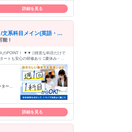
や、話すこ
詳細を見る
し苦手」「自分のペースで勉強を進めた
がいい
わせた学習のサポートをお願いします。
けでなく、今日あった出来事を聞いたり
/文系科目メイン(英語・国
 ・季節講習での短期集中指導 生徒さん
可能！
ランナーがいます。 指導プラン作成や
のPOINT！ ▼▼ □得意な科目だけで
なたは目の前の生徒さんに集中できる環
スタートも安心の研修あり □夏休み・冬
活
の希望も柔軟に対応！ ◎自分のペース
夫かな…？」 そんな方も、大歓迎！ 教
。 また、生徒専属の"教育プランナ
研修で学べる ・困ったときは教育プラ
トします。 授業は"完全マンツーマ
ーター・
？」を一緒に考える時間です。 あなたの
しています。 授業の進め方や保護者対
 塾講師・
へ寄る手間はなく、生徒さんの家へ「直
資格を活か
代の方が活躍中です！ 大学生・大学院
帰りや仕事帰りなどのスキマ時間をその
や、話すこ
きる環境です。 テストや部活・サーク
詳細を見る
し苦手」「自分のペースで勉強を進めた
がいい
 家庭教師の生徒さんをご紹介出来ない
わせた学習のサポートをお願いします。
けでなく、今日あった出来事を聞いたり