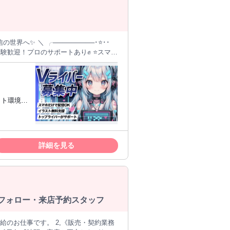
 ・季節講習での短期集中指導 生徒さん
ランナーがいます。 指導プラン作成や
なたは目の前の生徒さんに集中できる環
ュール自由！1日1時間〜OK ⭐キャラク
の希望も柔軟に対応！ ◎自分のペース
研修で学べる ・困ったときは教育プラ
ット環境＋
しています。 授業の進め方や保護者対
たい！」と
代の方が活躍中です！ 大学生・大学院
きる環境です。 テストや部活・サーク
詳細を見る
K（副
 家庭教師の生徒さんをご紹介出来ない
ーティスト
司会進行
顧客フォロー・来店予約スタッフ
高時給のお仕事です。 2,《販売・契約業務