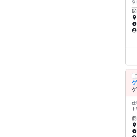
な
け
クO
通
ォ
認
ズの
る
安心してス
業
ふさわ
時
ゲ
仕事内容 ●募集
ト制
P
で
プ
スキルは必