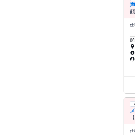
￣￣
授
顔
の目
人
仕事内容
ご
──
境です 。 【――――― 週1日・
1
夏
ター
でムリなく働け
んな仕
研
ど… 好きな内容でファンと交流できます♪ ●配信ノルマなし＆シフ
ンナ
動サ
師
やイメージ制作も
応な
っかり
問
━
生は自
O
ル
場
―
【
仕