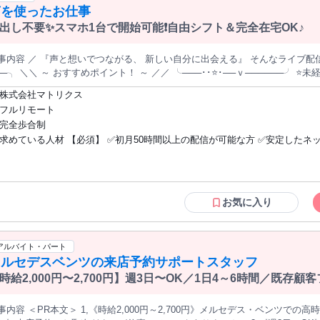
声を使ったお仕事
￣￣￣￣￣￣ 算数・国語・英語など、あなたの得意科目から担当OK！ ■ 一人ひとりに合わせたオーダーメイドの
業 ・学校の予習・復習やテスト対策 ・苦手なところをじっくり克服する指導
出し不要✨スマホ1台で開始可能❗自由シフト＆完全在宅OK♪
標に合わせて、隣で丁寧にサポートしてあげてください ！ ■「一人で訪問」の不安、解消します！ 家庭教師は一
きりで頑張るイメージがあるかもしれませんが、トライには先生専属の教育プ
 ／ 『声と想いでつながる、 新しい自分に出会える』 そんなライブ配信の世界へ✨ ＼ ╭─────────･⭐･･
家庭とのやり取り、困った時のフォローはプランナーが引き受けるので、あ
─╮ ＼＼ ～ おすすめポイント！ ～ ／／ ╰───･･⭐･──ｖ──────╯ ⭐未経験歓迎！プロのサポートあり✊ ⭐スマホ
1日1時間～OK ―――――】 ・平日の夕方に1コマだけ ・土日にまとめて働きたい ・
台でOK！機材や顔出しも不要 ⭐自由に自宅勤務♪副業・Wワークも◎ ⭐スケジ
休みはガッツリ入りたい！ ・テスト期間はシフトを減らしたい など、働き方
株式会社マトリクス
＆アプリも会社が用意♪ ⭐スキルに応じ報酬アップのチャンスも！ ★━━━━━━━━━━━━…‥・・・ ⏩【ど
ます！ 【――――― 未経験でも安心スタート！ ―――――】 ■サポート内容いろいろ ・指導前に事前
フルリモート
事？】 ●配信アプリ『IRIAM』を使って 自分の声×アバターでライブ配信✨ ●雑談、歌、ASMR、ゲーム実況な
修あり！ ・教材やマニュアルはトライが用意 ・コミュニケーションのコツも
完全歩合制
ト自由！ 1日1時間でも、ガッツリでもOK！ ⏩【活
ーに相談OK ◎未経験からでも安心して始められる環境です！ ■安心のサポート体制！ 家庭教師のトライには、教
求めている人材 【必須】 ✅初月50時間以上の配信が可能な方 ✅安定したネ
ポート体制も万全！】 ●1対1の専属マネージャーが付き、 活動方法や配信ノウハウをサポート◎ ●キャラデザイン
とは別に「教育プランナー」が在籍。 各家庭を訪問する先生たちをフォロー
 プロが担当！ ●「どう話せばいい？」「何をすれば？」 そんな初心者のお悩みにも全力対応✊ ⏩【し
スマホをお持ちの方 【歓迎】 ☘人と話すことが好きな方 ☘配信・声優・エンタメ業界
ども相談できるので、一人で抱え込む心配はありません！ 【―――――幅広い年代が活躍中 ―――――】 ■年代
稼げる報酬体系】 ●完全成果報酬制だから、 頑張り次第で高収入も可能✨ （最大時給2,300円） ・・・‥…
に興味がある方 ☘Wワーク・副業を探している方 ☘「新しいことに挑戦し
わず活躍中！ 現役の大学生や大学院生、社会人、主婦、シニアなど様々な年
━━━━━━━━━━━★
いう方 ☘ファンと交流するのが好きな方 ✨あなたの「好き」を武器に、 新しい世界へ
分の受験経験や専門分野の知識が活かせます！ ■時間も場所も柔軟に働けます！ 週1回～・1日1～2時間程度でも
踏み出してみませんか？✨ ――― ⋆⋅☆⋅⋆ ―――― ⋆⋅☆⋅⋆ ――― ⏩未経験歓迎 ⏩経験
Kなので、 主婦（夫）さんや副業をお探しの社会人の方も柔軟に働くことので
お気に入り
者歓迎 ⏩学歴不問 ⏩学生歓迎 ⏩フリーター歓迎 ⏩ブランクOK ⏩WワークO
のスケジュールに合わせて働けるので忙しい学生の方でも安心してください！
合でも、近隣の「個別教室のトライ」で同じように働くことも可能です◎
業） ⏩男性活躍中 ⏩女性活躍中 ⏩20代・30代活躍中 ――― ⋆⋅☆⋅⋆ ―――― ⋆⋅☆⋅⋆
―― ＜活かせる経験・スキルなど＞ 配信者、Vtuber、ライバー YouTuber、ストリ
アルバイト・パート
ーマー、声優活動 ナレーション、司会、舞台・演劇経験 アイドル活動、ア
メルセデスベンツの来店予約サポートスタッフ
活動 カスタマー対応、コールセンター業務 接客・販売スタッフ、イベント
時給2,000円〜2,700円】週3日〜OK／1日4～6時間／既存
SNS運用・インフルエンサー活動 歌唱、弾き語り、ASMR、雑談系配信 ――― ⋆⋅☆⋅⋆
―――― ⋆⋅☆⋅⋆ ―――
事内容 ＜PR本文＞ 1,《時給2,000円～2,700円》メルセデス・ベンツでの