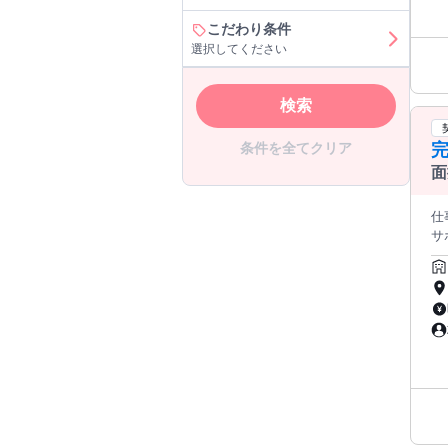
たの配
こだわり条件
する事務所‼ イラストや
選択してください
もあり♪ また、ライブナウVは配信者さ
検索
条件を全てクリア
完
面
仕事内容
サ
オ
あり ✅職場環境をサポート！ 業務用PCは会社がご用意 1日41
できます◎ ✅面接から入社
こからで
い合わせ対応◎ ※当
ービス業務を 担当してい
ス
▼
▼▼▼▼
確認頂
meets.