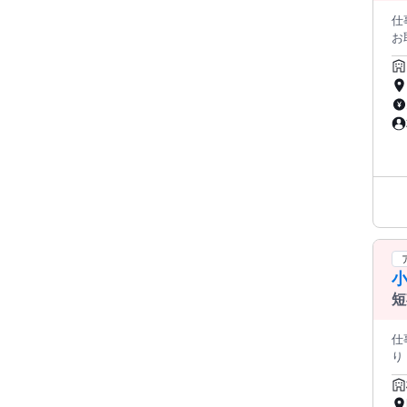
仕事内容 ◎募
お
ムな
ステ
ません。 「普段からアプリやWeb
れた
しやすい仕事で
書や
な
報
を
・
れた機能
ア
削
確
の
短
◎確認する内容
正し
仕事内容: 【このお仕事の魅力】
計
り！
◆We
の勉強
示
小
ゲーム・デ