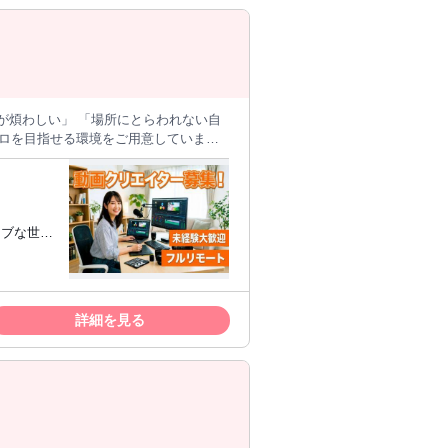
PC再起
あり ・午
間が煩わしい」 「場所にとらわれない自
何から始めればいいかわからない」とい
などのSNS向けショート動画の編集業務 ✅️
プロになる3ス
ィブな世界
でも自分のペースで学べます。 🔰安心
からないことはすぐに解消できます。
当するプロフェッショナルへと成長できま
も活躍でき
フルリモー
ュニケーシ
詳細を見る