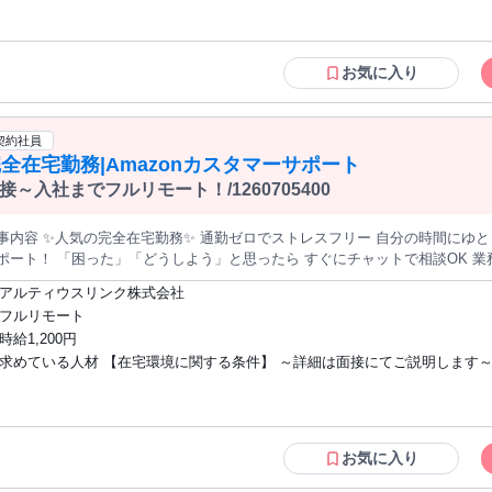
信デビューを応援♪✨ ╰─･･･─ｖ───────────╯ "ライブナウV"は、未経験から配信者を 目指す方をサポート
◎在宅で収入を得たい方 ◎副業・Wワークを探している方
登録料といった初期コストは 一切ナシ、費用0円でスタート◎ 事前に必要な知識のレクチャー
｡.ꕤ‿ꕤ.｡｡.ꕤ‿ꕤ.｡｡.ꕤ‿ꕤ.｡｡.ꕤ‿ꕤ.｡｡.ꕤ‿ꕤ.｡ ☘フリーターOK ☘主婦・主夫OK ☘大
ん同士の 交流が盛んでお互いが仲良し！ フォロワーが100人以上いる状態で 配
学生OK ☘副業・WワークOK ☘学歴・経験不問 ☘未経験者歓迎 ☘経験者歓迎 「配
お気に入り
信デビューも可能です◎ ✦・┈┈┈┈┈ ・✦✦・┈┈┈┈┈ ・✦
にチャレンジしたい」 応募理由はそれだけでOK♪ どうぞお気軽にご応募く
｡.ꕤ‿ꕤ.｡｡.ꕤ‿ꕤ.｡｡.ꕤ‿ꕤ.｡｡.ꕤ‿ꕤ.｡｡.ꕤ‿ꕤ.｡
契約社員
全在宅勤務|Amazonカスタマーサポート
接～入社までフルリモート！/1260705400
 ✨人気の完全在宅勤務✨ 通勤ゼロでストレスフリー 自分の時間にゆとりが持てます♪ ✅リモートでもしっかり
ポート！ 「困った」「どうしよう」と思ったら すぐにチャットで相談OK 業務
ペレーターデビュー応援／ 研修・OJT修了後、 お客様対応の独り立ち認定で ギ
アルティウスリンク株式会社
0円の在宅勤務手当あり 初めての方も安心してスタート
フルリモート
手続き、研修も来社不要！ 全てリモートで完結できるので 遠方からの応募も安心♪ 全国ど
時給1,200円
も ご応募いただけます◎ 【仕事内容】 在宅コールセンターオペレーター！ 大手通販サイト「Amazon」の 問
求めている人材 【在宅環境に関する条件】 ～詳細は面接にてご説明します～
社はAmazonのカスタマーサービス業務 を請け負っています。当社の従業員として カスタマーサ
ただける方を募集します。 ＜具体的には＞ お電話で ｢商品の発送状況｣｢商品の交換｣ ｢サービ
者が立ち入らない 業務スペースが確保できる ・業務スペース外から画面が見えず 同
の利用方法｣など、 お客さまの心配やお困りごとを見極めて 問題を解決する
居人や隣人に声が漏れない環境 ・室内のペーパーレス化 ・通信機器 携帯/タブレット/
▼▼▼▼▼▼▼▼▼▼▼▼▼▼▼▼▼ ✨この仕事が気になったら詳細へGo！
スマートウォッチ/カメラ 等記憶媒体は業務スペースに持ち込まない ・有線でネット
▼▼▼▼▼▼▼▼▼▼▼▼▼▼ ■選考方法■ 一次選考はWeb登録にて実施！ 応募後に届く案内メールをよくご
接続ができる 速度の目安：上下りともに20Mbps以上 ・PCは当社からの貸出品を使用
お気に入り
き ご登録をお願いいたします。 詳しくはコチラもご覧ください♪↓↓ https://www.j-
【PC基本操作ができる方】 ・話しながらコピーや貼り付けができる ・複数
com/staff/detail/1807.html ★設問回答（主に自宅環境について） ★マイミル登録 ➡基本情報 ➡タイピングテス