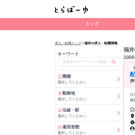
トップ
求人・転職トップ
>
福井の求人・転職情報
福井
キーワード
100
配
職種
声
選択してください
勤務地
仕事内容: ＼✨未経験・初心者O
選択してください
興味があるけど
―
沿線・駅
い”が、
選択してください
ください‼ ✦・┈┈┈┈
﹀
雇用形態
能！ 全
選択してください
で報酬UP