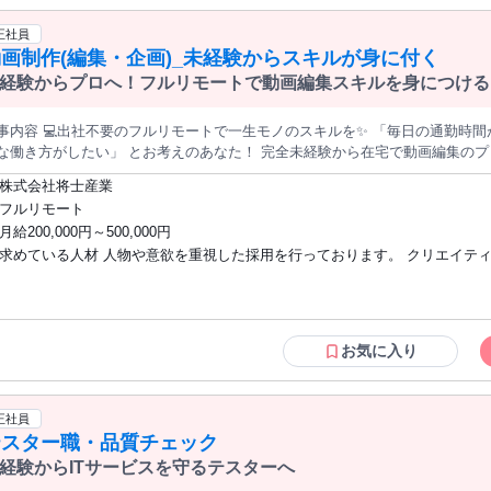
プリ等の操作に慣れている ・操作方法を見たり、聞いたりして操作できる ・
3分） ※PCをお持ちでない方は、 タイピングテストは不要です。 ※すべて必須。ご登録がない場合は
動、キャッシュのクリアなど PCのトラブルシューティングに対応できる 【応募条
正社員
考できませんのでご注意ください。 ご登録後1次選考を行い次のステップに 進まれる方は面接予約のメールを
件】 ・入社＆研修日に参加できる方 ・経験不問 ・ブランク歓迎 ・定年制度
画制作(編集・企画)_未経験からスキルが身に付く
。 ・・・・・・・・・・・・・・・・・・・ 【入社日】 9月1日(火)・9月15日(火) 【研修】 座学2週
後10時～午前5時までは深夜業のため 18歳以上の応募のみ
JT2週間 ・入社初日：9:00-18:00 ・2日目以降：8:50-18:00 ※研修期間中は土日休み（祝日は研修あり） ※座学参
経験からプロへ！フルリモートで動画編集スキルを身につける
 ※入社手続き・研修から全て在宅で 実施します ・・・・・・・・・・・・・・・・・・・ ＜試用期間＞ 入社
（同時給） ＜こんな経験が活かせる＞ ・販売 ・接客 ・テレフォンアポインター ・データ入力 ・テレフ
事内容 💻出社不要のフルリモートで一生モノのスキルを✨ 「毎日の通勤時
ンオペレーター ・テレアポスタッフ ・事務パート
き方がしたい」 とお考えのあなた！ 完全未経験から在宅で動画編集のプロを目指せる環境をご用意していま
。 120本もの充実した研修動画と先輩たちの手厚いサポートがあるため、「
株式会社将士産業
でも安心してクリエイターへの第一歩を踏み出せます。 【具体的な業務内容】 映像制作の基礎をしっかりと学ん
フルリモート
後、チームの一員として以下の業務をお任せします。 ✅️YouTubeやTikTok
月給200,000円～500,000円
業向けブランディング動画の制作補助 ✅️自社オリジナル動画の企画および運用サポート 【未経験から
求めている人材 人物や意欲を重視した採用を行っております。 クリエイテ
ップ】 🔰基礎学習の徹底 代表直伝の研修動画120本を活用し、ご自宅でいつ
実務スタート 先輩のフォロー体制のもと簡単な編集から始められるため、わ
へ飛び込みたい未経験の方は、ぜひご応募さい。 【このような方をお待ちしていま
ディレクターへの道 技術を磨いた後は、企画から運用まで幅広い業務を担
す】 ⭕️動画編集やWeb業界に強い興味をお持ちの方 ⭕️PCひとつでどこで
。
る手に職をつけたい方 ⭕️新しいツールや技術を吸収することが好きな方 ⭕️
ト環境において自己管理を徹底できる方 ⭕️チームメンバーと前向きにコミ
お気に入り
ョンが取れる方
正社員
テスター職・品質チェック
経験からITサービスを守るテスターへ