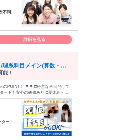
いところのフォローという形での家庭教
」 サービスの種類は異
と」です。 ゲームを自由に
者が安心してサービスを使える状態を支
)、地理、現代社会、倫理、政治経済な
が好きな方
人 ・社
につけます。 ◆STEP3：
詳細を見る
英語を使
、個別指
項目や手順が決められた業務が中心 ◆
係に興味
/理系科目メイン(算数・理
経験を積める
可能！
仕事を探
のPOINT！ ▼▼ □得意な科目だけで
スタートも安心の研修あり □夏休み・冬
活
夫かな…？」 そんな方も、大歓迎！ 教
。 また、生徒専属の"教育プランナ
トします。 授業は"完全マンツーマ
ーター・
？」を一緒に考える時間です。 あなたの
 塾講師・
へ寄る手間はなく、生徒さんの家へ「直
資格を活か
帰りや仕事帰りなどのスキマ時間をその