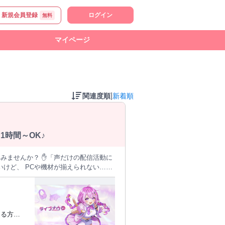
新規会員登録
ログイン
無料
マイページ
|
関連度順
新着順
時間～OK♪
けじゃない。 あなたの“声”や“想
ホ1台でスタート可
信したい方