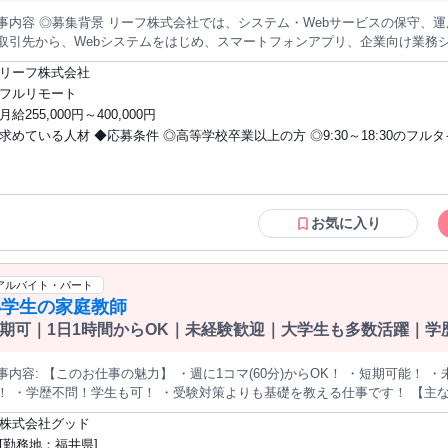
集背景 リーフ株式会社では、システム・Webサービスの保守、運用支援を行っています。 近年、既存の
取引先から、Webシステムをはじめ、スマートフォンアプリ、企業向け業務
どの動作確認や品質チェックに関するご依頼が増えています。 今後の受注拡大とサポート体制の強化に向けて、シ
リーフ株式会社
ムやアプリのテスト業務を担当する正社員を募集中です。 IT業界での経験や専門知識、プログラミング経験は問い
フルリモート
サービスをよく利用する」 「ゲームやデジタルコンテンツに興味がある」 「決めら
月給255,000円～400,000円
手順でコツコツ進めることが得意」 「細かな違いや変化によく気づく」 そんな方が、IT業界への第一歩を踏み出
求めている人材 ◆応募条件 ◎高等学校卒業以上の方 ◎9:30～18:30のフル
す。 ◎仕事内容 システム、Webサービス、スマートフォンアプリ、ゲームなどを実際に操作し、仕様
チェックリストに沿って正常に動作するかを確認します。 担当するサービスや確認内容はプロジェクトによって異
が可能な方 ◎日本語で業務上の会話・読み書き・報告ができる方 ◎日本国
りますが、入社後は手順が明確な動作確認やデータ入力からスタートします。 ◆取り扱うサービスの一例 ・顧客
に勤務できる方 ◎基本的なPC操作ができる方 ◎決められた手順や情報管理
や営業履歴を管理するCRMシステム ・売上、経費、入出金などを管理する会
を守れる方 ◎新しいシステムや業務知識を前向きに学べる方 ◎業務に使用
管理するシステム ・勤怠管理、給与計算、社内申請などの業務システム ・予
したインターネット環境がある方 ◆こんな方に向いています ◇ゲームやスマートフォ
お気に入り
企業や店舗が利用するWebサービス ・スマートフォン向けアプリ ・PC、ス
ンアプリに興味がある方 ◇Webサービスや業務システムを日常的に利用する
や更新後のサービス など ◆具体的な業務 ・仕様書やチェックリストの確認 ・指定された手順でのシステム、
確認作業にも丁寧に取り組める方 ◇文字、数字、画面表示などの小さな違い
プリ操作 ・画面表示やレイアウトのチェック ・ボタン、入力フォーム、検索
る方 ◇一人で集中する作業と、チームでの連携を両立できる方 ◇分からな
アルバイト・パート
除が正しく行われるかの確認 ・入力した情報が正しく反映されるかのチェッ
のままにせず質問できる方 ◇チャットやWeb会議で報告・相談ができる方 
小学生の家庭教師
認 ・異なる端末やブラウザでの表示確認 ・ゲーム内の画面、音声、操作性、
ではなく、PCを使用する仕事に興味がある方 ◇未経験からIT分野の正社員
記録 ・確認結果のデータ入力、レポート作成 ・担当者や開発メンバーへの結
期可｜1日1時間からOK｜未経験歓迎｜大学生も多数活躍｜学
の一例 ◆CRM・顧客管理システム 「登録した顧客情報が正しく保存されるか」 「顧客名や担当者名で
い方 ◇将来につながる専門知識を身につけたい方 ◆歓迎します ◇IT業界・テスター
く検索できるか」 「営業履歴や対応内容が正しく表示されるか」 ◆会計・業務システム 「入力した金額が正しく
職未経験の方 ◇第二新卒、既卒の方 ◇フリーターから正社員を目指している
 ・週に1コマ(60分)からOK！ ・短期可能！ ・未経験でも安心！サポート体制ばっち
算されるか」 「売上や経費が指定された項目へ反映されるか」 「帳票や一
めて転職する方 ◇オフィスワークやリモートワークが初めての方 ◇ゲーム、
 ・学歴不問！学生も可！ ・受験対策よりも基礎を教える仕事です！ 【主な仕事内容】 ・家庭教師としてお子さん
bサービス・スマートフォンアプリ 「ボタンを押すと指定された画面へ移動するか」 「文字や画像が崩れずに表
マートフォンアプリが好きな方 ◇CRM、会計、勤怠管理などの業務システ
のサポート ・家庭教師会社への報告・連絡・相談 =============================================
されるか」 「入力した内容が正しく登録、保存されるか」 「端末やブラウザ
株式会社グッド
た経験がある方 ◇Uターン・Iターンを希望する方
学生を対象としたお子さんへの家庭教師のお仕事です。 お子さんの苦手科目
ジタルコンテンツ 「決められた操作で正常に進行するか」 「キャラクターやアイテムが仕様どおりに動く
[勤務地：福井県]