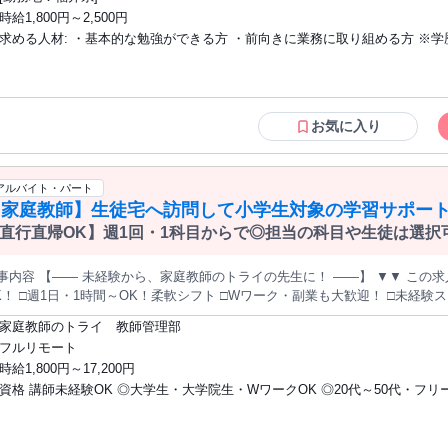
強が得意ではない生徒さんに勉強の基礎を丁寧に教えるお仕事です。 できな
」 「画面が停止したり強制終了したりしないか」 「映像や音声のタイミングにずれがないか
時給1,800円～2,500円
指すプロ家庭教師ではないので、 家庭教師が未経験でも安心！！
りますが、基本となるのは「決められた条件で操作し、想定どおりに動くかを確認するこ
求める人材: ・基本的な勉強ができる方 ・前向きに業務に取り組める方 ※学歴不問で
========================================== 【募集教科の選択肢一覧】 国語、算数、理科、社会、英
レイするだけの仕事ではありません。小さな違和感や不具合を見つけ、利用
 現代文、古文、漢文、数学、地学、物理、生物、化学、歴史(日本史・世界史
す！教えることが好きな方であれば歓迎！ 【こんな方歓迎】 ・未経験歓迎 ・無資格
です。 ◎入社後の流れ ◆STEP1：IT・PCの基礎研修 まずは、パソコンの基本操作やタイピング、フ
OK ・学歴不問 ・ブランクOK ・フリーター歓迎 ・やる気のある人 ・子供
ル管理、情報セキュリティなど、業務に必要な基礎知識を学びます。 ◆STEP2：テスト業務の基礎研修 仕様書や
・経験者歓迎 ・高校卒業 ・現役大学生歓迎 ・4年制大学卒以上の方 ・新社会
ェックリストの見方、テストの進め方、不具合を発見した場合の記録・報告方法などを身
会人 ・副業・複業をお探しの方 ・ダブルワークしたい方 など 【求める人物像】 人
らスタート 先輩社員のサポートを受けながら、画面表示やボタン操作の確認など、手順が明確な業務から
お気に入り
に教えることが好きな方歓迎！ 例えば、 春期講習・夏期講習・冬期講習のアルバイト
P4：担当範囲を拡大 仕事に慣れてきたら、複数機能の確認、修正後の再テスト、確認結果の取り
めなど、少しずつ担当できる業務を増やしていきます。 分からないことを確認しながら進められるため、未経験の
経験がある大学生、試験監督、塾講師、英語講師、教員を目指している方、
的に仕事を覚えられます。 ◎この仕事のポイント ◆未経験からIT業界に挑戦できる ◆プログラミング経験が
えるアルバイト、英会話講師、インストラクター、学習塾講師、予備校講師
アルバイト・パート
くても始められる ◆ゲームから業務システムまで幅広く関われる ◆チェック
導塾、教員免許取得者、英語教師、子供英会話講師、チューターなど教育関
【家庭教師】生徒宅へ訪問して小学生対象の学習サポート
本的なPCスキルやIT知識が身につく ◆品質管理やシステム運用につながる
のある方が活躍中！ その他、アルバイト・パートが初めての方、大学生歓迎のアルバ
直行直帰OK】週1回・1科目からで◎担当の科目や生徒は選択
など)
イト、短期バイトや単発バイトでお仕事を探されている方、ハローワークで
されている方も歓迎！
事内容 【―― 未経験から、家庭教師のトライの先生に！ ――】 ▼▼ この求人
K！ □週1日・1時間～OK！柔軟シフト □Wワーク・副業も大歓迎！ □未経験
みなど短期集中も歓迎 □『個別教室のトライ』とのハイブリッド勤務も可能！ 得意分野の知識と経験を、トライで
家庭教師のトライ 教師管理部
しませんか？ ￣￣￣￣￣￣￣￣￣￣￣￣￣￣￣ 「指導経験は無いけれど大丈
フルリモート
るのは得意科目だけでOK！ コツや進め方は事前研修でレクチャーいたします
時給1,800円～17,200円
"が、 指導に必要なカリキュラムの用意や、 各家庭のフォローアップをサポー
資格 講師未経験OK ◎大学生・大学院生・WワークOK ◎20代～50代・フリ
"。 公式を覚える、単語を丸暗記するだけじゃなく、 「どうしてそうなるの
を活かして、 生徒の苦手を自信に変えてください。 【――――――――― 仕事内容 ―――――――――】 『家
社会人も活躍中 [ 必須 ] □ 四年制 or 六年制大学の在学者・卒業者 [ 歓迎 ] □
教師のトライ』の先生として、小学生への教科指導をお願いします 。 教室
家庭教師などの指導経験がある方 □ 教職免許をお持ちの方・元教員の方 □ 
・直帰」できるのが家庭教師のポイントです。 移動の負担が少ない分、学校