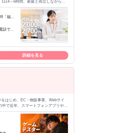
》1日4～6時間、家庭と両立しながら働
幅広い経験を歓迎します。 5,《ブラン
JR「福井
様や、長期間ご来店のないお客様へのフ
顧客リストの確
電話での
店のないお客様へのご案内 ・お客様ニー
マもありません。ブランクのある方でも
 ・法人
・子育て
ケーションが得意な方、高級ブランドに
詳細を見る
×5時間×月12日勤務＝月収15万円)。
ご依頼に対応
は、ゲームやア
グラミング