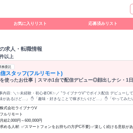
お気に入りリスト
応募済みリスト
の求人・転職情報
0件以上
業務委託
信スタッフ(フルリモート)
を使ったお仕事｜スマホ1台で配信デビュー◎顔出しナシ・1日1
K✨／ "ライブナウV"でボイス配信 デビューしてみませんか？ ✋「声だけの配信活動に
…」 ✋「趣味・好きなことで稼ぎたいけど…」 ✋「やってみたいけど、 PCや機材が揃えられない…」
―あと一歩が踏み出せないあなたへ。 誰かの「推し」になるのは、 特別な人だ
株式会社ライブナウV
 誰かの毎日を明るくします。 一緒に、あなたらしい配信を 始めてみませんか？ まずはお気軽にお問い合わせ
フルリモート
┈ ・✦✦・┈┈┈┈┈ ・✦ ⚡⸜⸜ スマホ1台＆自宅で完結❗ ⸝⸝⚡
月給2,000円～600,000円
﹀﹀﹀﹀﹀﹀﹀﹀﹀﹀﹀﹀﹀﹀﹀﹀ ✅顔出し不要・ボイスOnly 声だけで活動するお仕事♬ ✅スマ
求める人材: ✅スマートフォンをお持ちの方(PC不要) ✅楽しく続ける意欲がある方
国どこでもOKの完全在宅ワーク♪ ✅週1〜、1時間〜シフト自由◎ 副業・Wワークや学業とも両立可能！ ✅成果
！ 月収2,000円～600,000円！ ✦・┈┈┈┈┈ ・✦✦・┈┈┈┈┈ ・✦ ╭─────────────･･･─╮ ✨あな
【こんな方を歓迎します☆】 ◎話すことが好きな方 ◎自分の「好き」を発