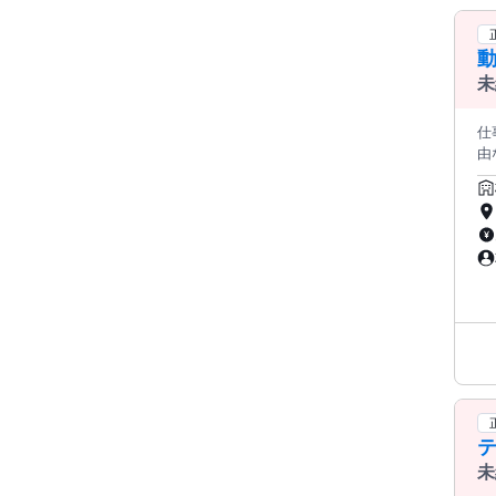
ト（所要時間：
一次選
動
お送りいたします
間+O
未
加必須
日～翌月末迄
仕
ォ
由な働
す
う方
だ
企
テ
の

す
未