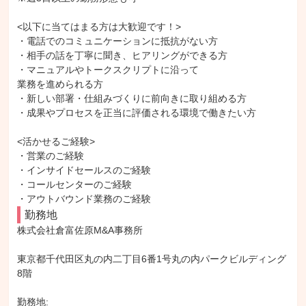
<以下に当てはまる方は大歓迎です！>

・電話でのコミュニケーションに抵抗がない方

・相手の話を丁寧に聞き、ヒアリングができる方

・マニュアルやトークスクリプトに沿って

業務を進められる方

・新しい部署・仕組みづくりに前向きに取り組める方

・成果やプロセスを正当に評価される環境で働きたい方

<活かせるご経験>

・営業のご経験

・インサイドセールスのご経験

・コールセンターのご経験

・アウトバウンド業務のご経験
勤務地
株式会社倉富佐原M&A事務所

東京都千代田区丸の内二丁目6番1号丸の内パークビルディング
8階

勤務地: 
