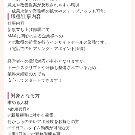
意見や改善提案が反映されやすい環境
・成果次第で業務幅の拡大やステップアップも可能
職種/仕事内容
仕事内容: 

新規立ち上げ部署にて、

M&Aに関心のある企業様への

アポ取得の荷電を行うインサイドセールス業務です。

（電話でのヒアリング・アポイント獲得）

経営者への電話対応が中心となりますが、

トークスクリプトや研修も整備されているため、

業界未経験の方でも

安心してスタートできます！
対象となる方
求める人材: 

<必須要件>

✅新規顧客に対する荷電、

何かしらのテレアポ経験をお持ちの方

✅平日フルタイム勤務が可能な方

※週3日以上の勤務形態も可
