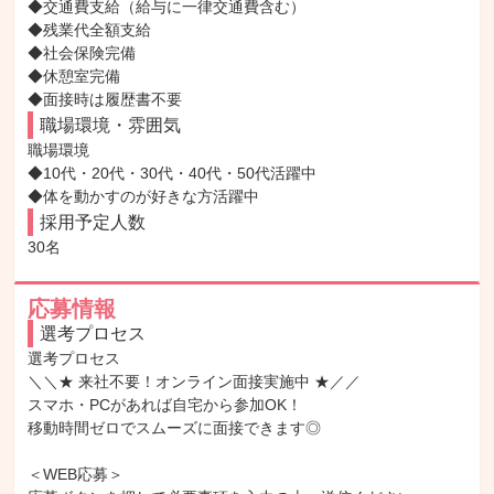
◆交通費支給（給与に一律交通費含む）

◆残業代全額支給

◆社会保険完備

◆休憩室完備

◆面接時は履歴書不要
職場環境・雰囲気
職場環境

◆10代・20代・30代・40代・50代活躍中

◆体を動かすのが好きな方活躍中
採用予定人数
30名
応募情報
選考プロセス
選考プロセス

＼＼★ 来社不要！オンライン面接実施中 ★／／

スマホ・PCがあれば自宅から参加OK！

移動時間ゼロでスムーズに面接できます◎

＜WEB応募＞
