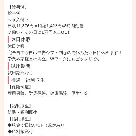
【給与例】

給与例

＜収入例＞

日収11,376円＝時給1,422円×8時間勤務

※働いたその日に1万円以上GET
休日休暇
休日休暇

完全自由な自己申告シフト制なので休みたい日に休めます！

学業や家庭との両立、Wワークにもピッタリです！
試用期間
試用期間なし
待遇・福利厚生
【保険制度】

雇用保険、労災保険、健康保険、厚生年金

【福利厚生】

待遇・福利厚生

【福利厚生】

◆現金で日払いOK（規定あり）

◆給料振込可
