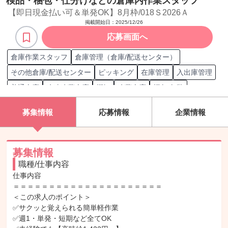
検品・梱包・仕分けなどの倉庫内作業スタッフ
【即日現金払い可＆単発OK】8月枠/018Ｓ2026Ａ
掲載開始日：
2025/12/26
応募画面へ
倉庫作業スタッフ
倉庫管理（倉庫/配送センター）
その他倉庫/配送センター
ピッキング
在庫管理
入出庫管理
普通倉庫
冷凍冷蔵倉庫
棚卸
冷蔵倉庫
梱包/包装
荷物仕分け
倉庫管理
募集情報
応募情報
企業情報
募集情報
職種/仕事内容
仕事内容

＝＝＝＝＝＝＝＝＝＝＝＝＝＝＝＝＝＝＝＝＝

＜この求人のポイント＞

✅サクッと覚えられる簡単軽作業

✅週1・単発・短期など全てOK
