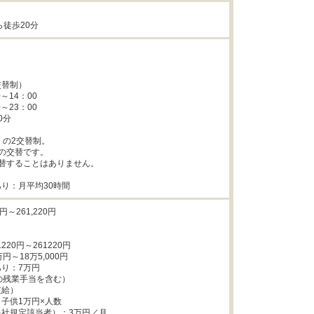
ら徒歩20分
替制）

～14：00

～23：00

分

の2交替制。

の交替です。

替することはありません。

り：月平均30時間
円～261,220円

220円～261220円

～18万5,000円

り：7万円

の残業手当を含む）

給）

子供1万円×人数

社規定該当者）：3万円／月
