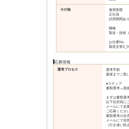
その他
雇用形態

正社員

試用期間あり
職種

製造・技術（
お仕事No.

製造交替3_0
応募情報
選考プロセス
選考手順

最後までご覧い
●ステップ

書類選考→面接
まずは書類選考
以下住所宛にご
メールにて必要
ご応募ください
書類選考の合否
メールにて回答
（行き違い防止