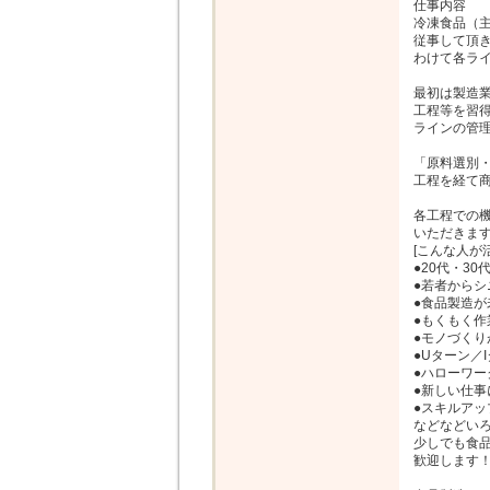
仕事内容

冷凍食品（主
従事して頂き
わけて各ライ
最初は製造業
工程等を習得
ラインの管理
「原料選別・
工程を経て商
各工程での機
いただきます
[こんな人が活
●20代・30
●若者からシ
●食品製造が
●もくもく作
●モノづくり
●Uターン／I
●ハローワー
●新しい仕事
●スキルアッ
などなどいろ
少しでも食品
歓迎します！