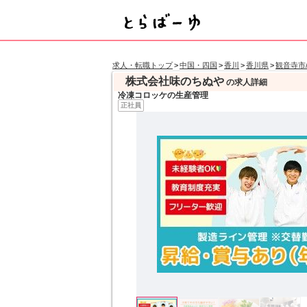
求人・転職トップ
>
中国・四国
>
香川
>
香川県
>
観音寺市
株式会社味のちぬや
の求人詳細
冷凍コロッケの生産管理
正社員