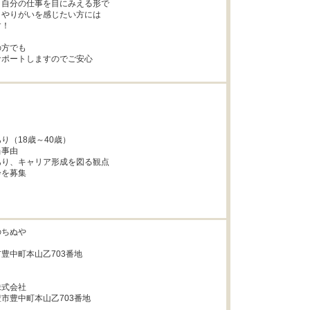
自分の仕事を目にみえる形で

やりがいを感じたい方には

！

方でも

ポートしますのでご安心

り（18歳～40歳）

事由

り、キャリア形成を図る観点

を募集

ちぬや

豊中町本山乙703番地

式会社

市豊中町本山乙703番地