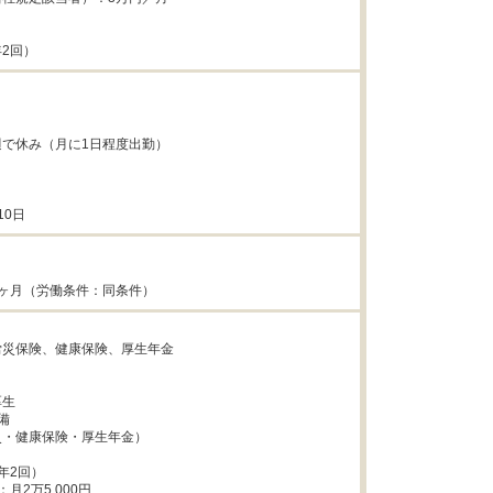
2回）


で休み（月に1日程度出勤）

10日


ヶ月（労働条件：同条件）


災保険、健康保険、厚生年金



生



・健康保険・厚生年金）

2回）

月2万5,000円
