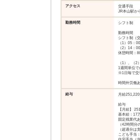
アクセス
交通手段

JR本山駅か
勤務時間
シフト制

勤務時間

シフト制（交
（1）05：00
（2）14：00
休憩時間：80
（1）、（2）
1週間単位で
※1日毎で交
時間外労働あ
給与
月給251,220
給与

【月給】 251
基本給：17万円
固定残業代あ
（42時間分
（超過分は支
こども手当：
住宅手当（当