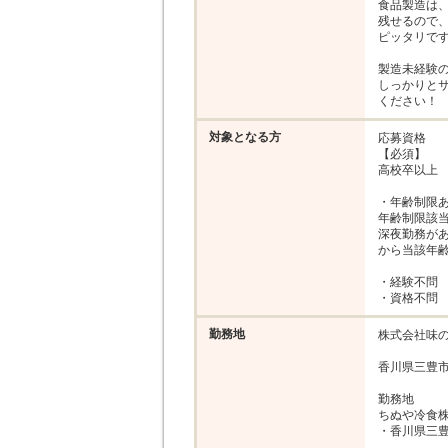
食品製造は、
残せるので、
ピッタリです
製造未経験の
しっかりとサ
ください！
対象となる方
応募資格

【必須】

高校卒以上

・年齢制限あ
年齢制限該当
深夜勤務があ
から当該年齢
・経験不問

・資格不問
勤務地
株式会社味の
香川県三豊市
勤務地

ちぬや冷食株
・香川県三豊