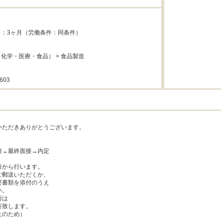
：3ヶ月（労働条件：同条件）

化学・医療・食品） > 食品製造

603
ただきありがとうございます。

→最終面接→内定

から行います。

郵送いただくか、

書類を添付のうえ

。

は

致します。

のため）
