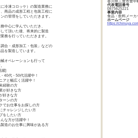
香川県三豊市豊中町
代表電話番号
に冷凍コロッケ）の製造業務に

0875625221
、商品の成形工程と包装工程に

事業内容
食品・飲料メーカ
ンの管理をしていただきます。

ホームページ
https://chinuya.co
務中心に学んでいただき、

して頂いた後、将来的に製造

業務を行っていただきます。

調合・成形加工・包装」などの

品を製造しています。

械オペレーションも行って

。

躍]

代・40代・50代活躍中！

ニアと幅広く活躍中！

未経験の方

業が好きな方

が好きな方

ターンの方

クでお仕事をお探しの方

にチャレンジしたい方

プをしたい方

んな方が活躍中！

製造のお仕事に興味がある方


