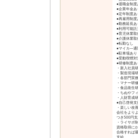
●退職金制度
●企業年金あ
●定年制度あり
●再雇用制度
●勤務延長あ
●利用可能託児
●育児休業取
●介護休業取
●転勤なし

●マイカ―通
●駐車場あり

●受動喫煙対
●研修制度あり
・新入社員研
・製造現場研
・各部門実務
・マナー研修
・食品衛生研
・ちぬやフィ
・人財育成研
●自己啓発支
・楽しい改善提
会社をよりよ
つき500円
・ライサポ制
資格取得にか
合格すれば最
支給