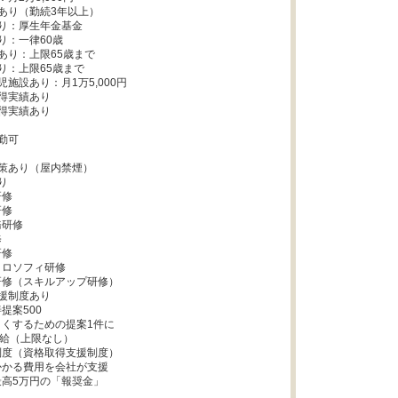
あり（勤続3年以上）

り：厚生年金基金

：一律60歳

あり：上限65歳まで

り：上限65歳まで

施設あり：月1万5,000円

得実績あり

得実績あり

勤可

策あり（屋内禁煙）



修

修

研修



修

ロソフィ研修

修（スキルアップ研修）

援制度あり

案500

くするための提案1件に

支給（上限なし）

度（資格取得支援制度）

かる費用を会社が支援

高5万円の「報奨金」
