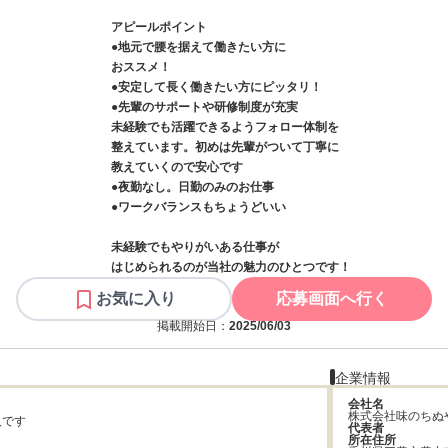
アピールポイント
●地元で腰を据えて働きたい方に
おススメ！
●安定して長く働きたい方にピッタリ！
●先輩のサポートや研修制度が充実
未経験でも活躍できるようフォロー体制を
整えています。初めは先輩がついて丁寧に
教えていくので安心です
●夜勤なし。日勤のみのお仕事
●ワークバランスもちょうどいい
未経験でもやりがいある仕事が
はじめられるのが当社の魅力のひとつです！
お気に入り
応募画面へ行く
掲載開始日：
2025/06/03
企業情報
会社名
株式会社味のちぬ
です

代表者
所在住所