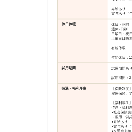
昇給あり

賞与あり（年
休日休暇
休日・休暇

週休2日制

日曜日・祝日
土曜日は隔週
有給休暇

年間休日：1
試用期間
試用期間あり
試用期間：3
待遇・福利厚生
【保険制度】
雇用保険、労
【福利厚生】
待遇・福利厚
●社会保険完備
（雇用・労災
●昇給あり

●賞与あり（年
●交通費支給：