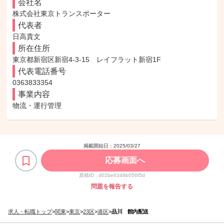
会社名
株式会社東京トランスポーター
代表者
日高貴文
所在住所
東京都新宿区新宿4-3-15　レイフラット新宿1F
代表電話番号
0363833354
事業内容
物流・運行管理
掲載開始日：
2025/03/27
応募画面へ
原稿ID :
d02be6349b056f5d
問題を報告する
求人・転職トップ
>
関東
>
東京
>
23区
>
港区
>
品川 館内配送