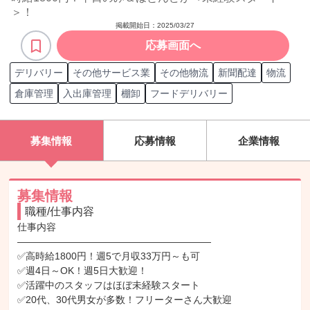
＞！
掲載開始日：
2025/03/27
応募画面へ
デリバリー
その他サービス業
その他物流
新聞配達
物流
倉庫管理
入出庫管理
棚卸
フードデリバリー
募集情報
応募情報
企業情報
募集情報
職種/仕事内容
仕事内容

――――――――――――――――――――

✅高時給1800円！週5で月収33万円～も可

✅週4日～OK！週5日大歓迎！

✅活躍中のスタッフはほぼ未経験スタート

✅20代、30代男女が多数！フリーターさん大歓迎
