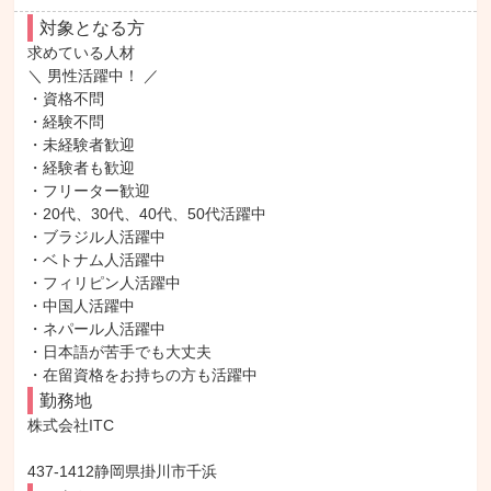
対象となる方
求めている人材

＼ 男性活躍中！ ／

・資格不問

・経験不問

・未経験者歓迎

・経験者も歓迎

・フリーター歓迎

・20代、30代、40代、50代活躍中

・ブラジル人活躍中

・ベトナム人活躍中

・フィリピン人活躍中

・中国人活躍中

・ネパール人活躍中

・日本語が苦手でも大丈夫

・在留資格をお持ちの方も活躍中
勤務地
株式会社ITC

437-1412静岡県掛川市千浜