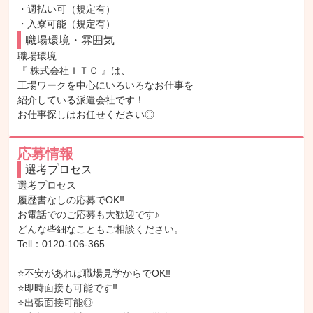
・週払い可（規定有）

・入寮可能（規定有）
職場環境・雰囲気
職場環境

『 株式会社ＩＴＣ 』は、

工場ワークを中心にいろいろなお仕事を

紹介している派遣会社です！

お仕事探しはお任せください◎
応募情報
選考プロセス
選考プロセス

履歴書なしの応募でOK‼

お電話でのご応募も大歓迎です♪

どんな些細なこともご相談ください。

Tell：0120-106-365

⭐不安があれば職場見学からでOK‼

⭐即時面接も可能です‼

⭐出張面接可能◎
