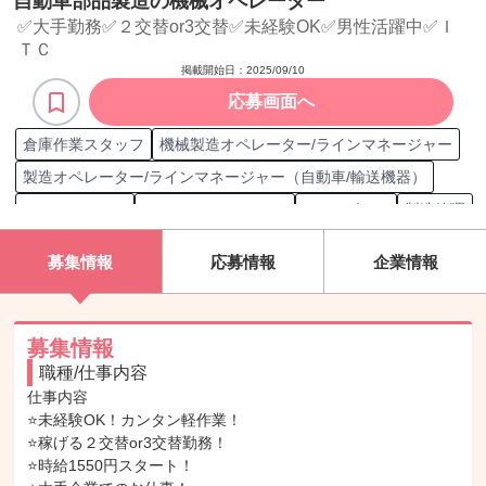
自動車部品製造の機械オペレーター
✅大手勤務✅２交替or3交替✅未経験OK✅男性活躍中✅Ｉ
ＴＣ
掲載開始日：
2025/09/10
応募画面へ
倉庫作業スタッフ
機械製造オペレーター/ラインマネージャー
製造オペレーター/ラインマネージャー（自動車/輸送機器）
Microsoft Excel
Microsoft PowerPoint
Excel グラフ
製造管理
部品品質管理
自動車
自動車/輸送機器
自動車/輸送機械
募集情報
応募情報
企業情報
昼勤/日勤
夜勤
工場
製品
部品
自動車部品
自動車付属品
スタッフ
製造オペレーション
オペレーター
部品取扱
自動車/輸送機器品質管理
部品品質保証
募集情報
職種/仕事内容
自動車/輸送機械品質保証
製造職担当
仕事内容

⭐未経験OK！カンタン軽作業！

⭐稼げる２交替or3交替勤務！

⭐時給1550円スタート！
