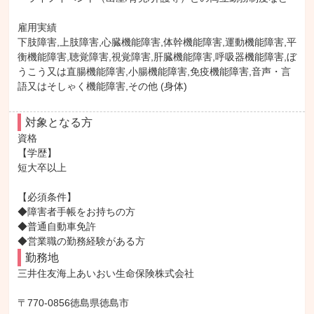
雇用実績

下肢障害,上肢障害,心臓機能障害,体幹機能障害,運動機能障害,平
衡機能障害,聴覚障害,視覚障害,肝臓機能障害,呼吸器機能障害,ぼ
うこう又は直腸機能障害,小腸機能障害,免疫機能障害,音声・言
語又はそしゃく機能障害,その他 (身体)
対象となる方
資格

【学歴】

短大卒以上

【必須条件】

◆障害者手帳をお持ちの方

◆普通自動車免許

◆営業職の勤務経験がある方
勤務地
三井住友海上あいおい生命保険株式会社

〒770-0856徳島県徳島市
