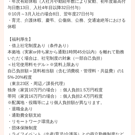
・年次有給休暇（入社月や勤続年数により変動、初年度最高付
与日数13日、入社4年目以降32日付与）

※10月～3月入社の場合8日、翌年度27日付与

・育児、介護休暇、慶弔、公傷病、公務、交通途絶等における
休暇

【福利厚生】

・借上社宅制度あり（条件あり）

本拠地（実家or持ち家から通勤1時間45分以内）を離れて勤務
いただく場合は、社宅制度の対象（一部自己負担）

＜社宅使用料モデル＞※賃料上限あり

自己負担額＝賃料相当額（含む消費税・管理料・共益費）の1
5%-20%程度

（東京23区・周辺／課長代理）

独身（家賃10万円の場合）：個人負担1.5万円程度

帯同（家賃16万円の場合）：個人負担2.4万円程度

※配属地・役職等により個人負担額が異なります。

・退職金あり

・通勤費全額支給

・リモートワーク環境あり

・団体保険制度

・ライフイベント（出産/育児/介護等）との両立勤務制度など
