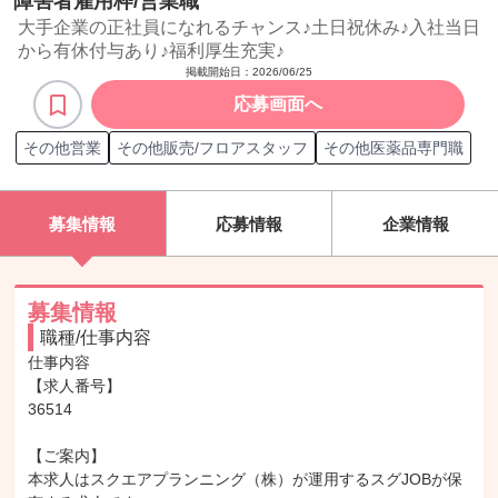
障害者雇用枠/営業職
大手企業の正社員になれるチャンス♪土日祝休み♪入社当日
から有休付与あり♪福利厚生充実♪
掲載開始日：
2026/06/25
応募画面へ
その他営業
その他販売/フロアスタッフ
その他医薬品専門職
募集情報
応募情報
企業情報
募集情報
職種/仕事内容
仕事内容

【求人番号】

36514

【ご案内】

本求人はスクエアプランニング（株）が運用するスグJOBが保