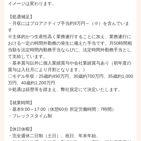
イメージは変わります。

【処遇補足】

・月収にはプロアクティブ手当約9万円～（※）を含んでいま
す

※主体的かつ生産性高く業務遂行することに加え、業務遂行に
おける一定の時間外勤務の発生に備えた手当です。月50時間相
当額を法定時間内勤務手当ならびに、法定時間外勤務手当とし
て支給しています。

・基本賞与以外に個人業績賞与や会社業績賞与あり（初年度の
賞与は入社月により月割となります。）

〇モデル年収：25歳約490万円、30歳約700万円、35歳約1,000
万円、40歳約1,200万円

※処遇は経歴等を踏まえ、弊社規定にて決定いたします。

【就業時間】

・基本9:00～17:00（休憩60分 所定労働時間：7時間）

・フレックスタイム制

【休日休暇】

・完全週休二日制（土日）、祝日、年末年始、
