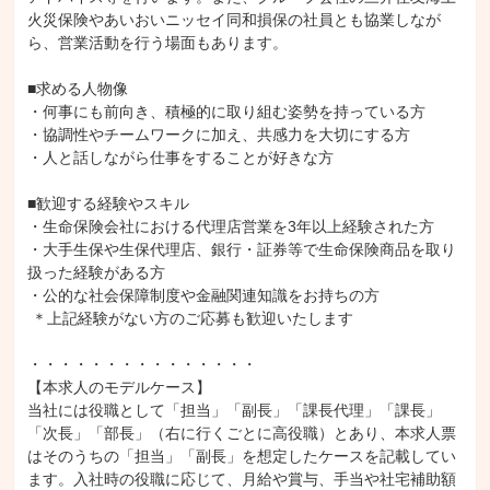
火災保険やあいおいニッセイ同和損保の社員とも協業しなが
ら、営業活動を行う場面もあります。

■求める人物像

・何事にも前向き、積極的に取り組む姿勢を持っている方

・協調性やチームワークに加え、共感力を大切にする方

・人と話しながら仕事をすることが好きな方

■歓迎する経験やスキル

・生命保険会社における代理店営業を3年以上経験された方

・大手生保や生保代理店、銀行・証券等で生命保険商品を取り
扱った経験がある方

・公的な社会保障制度や金融関連知識をお持ちの方

 ＊上記経験がない方のご応募も歓迎いたします

・・・・・・・・・・・・・・・

【本求人のモデルケース】

当社には役職として「担当」「副長」「課長代理」「課長」
「次長」「部長」（右に行くごとに高役職）とあり、本求人票
はそのうちの「担当」「副長」を想定したケースを記載してい
ます。入社時の役職に応じて、月給や賞与、手当や社宅補助額