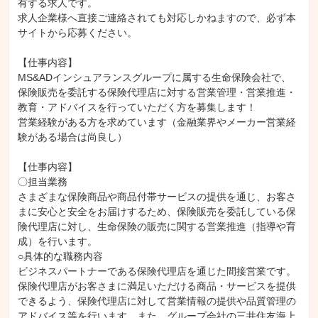
有する求人です。

求人企業様へ直接ご連絡されても対応しかねますので、必ず本
サイトから応募ください。

【仕事内容】

MS&ADインシュアランスグループに属する生命保険会社で、
保険販売を委託する保険代理店に対する営業管理・営業推進・
教育・アドバイスを行っていただく方を募集します！

営業経験がある方を求めています（金融業界やメーカー営業経
験がある場合は尚良し）

【仕事内容】

〇担当業務

さまざまな保険商品や商品付帯サービスの提供を通じ、お客さ
まに安心と安全をお届けするため、保険販売を委託している保
険代理店に対し、生命保険の販売に関する営業推進（指導や育
成）を行います。

○具体的な職務内容

ビジネスパートナーである保険代理店を通じた間接営業です。
保険代理店がお客さまに満足いただける商品・サービスを提供
できるよう、保険代理店に対して営業情報の提供や品質管理の
アドバイス等を行います。また、グループ会社の三井住友海上