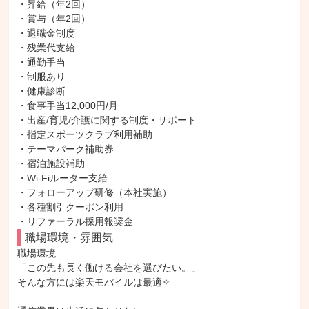
・昇給（年2回）

・賞与（年2回）

・退職金制度

・残業代支給

・通勤手当

・制服あり

・健康診断

・食事手当12,000円/月

・出産/育児/介護に関する制度・サポート

・指定スポーツクラブ利用補助

・テーマパーク補助券

・宿泊施設補助

・Wi-Fiルーター支給

・フォローアップ研修（本社実施）

・各種割引クーポン利用

・リファーラル採用報奨金
職場環境・雰囲気
職場環境

「この先も長く働ける会社を選びたい。」

そんな方には楽天モバイルは最適✧
