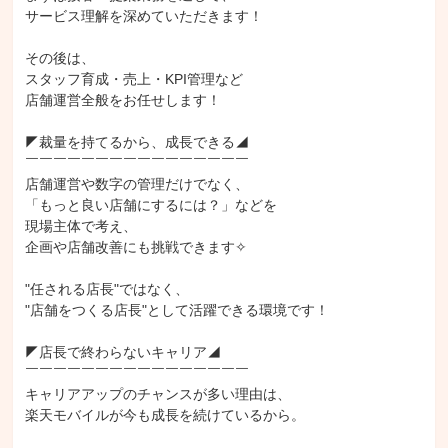
サービス理解を深めていただきます！

その後は、

スタッフ育成・売上・KPI管理など

店舗運営全般をお任せします！

◤裁量を持てるから、成長できる◢

￣￣￣￣￣￣￣￣￣￣￣￣￣￣￣￣

店舗運営や数字の管理だけでなく、

「もっと良い店舗にするには？」などを

現場主体で考え、

企画や店舗改善にも挑戦できます✧

"任される店長"ではなく、

"店舗をつくる店長"として活躍できる環境です！

◤店長で終わらないキャリア◢

￣￣￣￣￣￣￣￣￣￣￣￣￣￣￣￣

キャリアアップのチャンスが多い理由は、

楽天モバイルが今も成長を続けているから。
