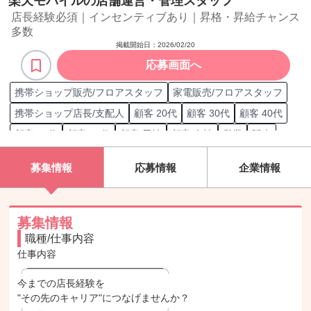
楽天モバイルの店舗運営・管理スタッフ
店長経験必須｜インセンティブあり｜昇格・昇給チャンス
多数
掲載開始日：
2026/02/20
応募画面へ
携帯ショップ販売/フロアスタッフ
家電販売/フロアスタッフ
携帯ショップ店長/支配人
顧客 20代
顧客 30代
顧客 40代
顧客 50代
顧客 60代
顧客 男性
顧客 女性
営業
販売
在庫管理
電話対応
インバウンド反響営業
募集情報
応募情報
企業情報
カウンターセールス/来店型営業
携帯電話/PC/PC周辺機器
電話問い合わせ対応
店舗運営
クレーム対応
顧客ニーズ分析
スマホ販売/仕入れ
接客品質改善推進
募集情報
職種/仕事内容
仕事内容

╭━━━━━━━━━━━━━━╮

今までの店長経験を

"その先のキャリア"につなげませんか？
