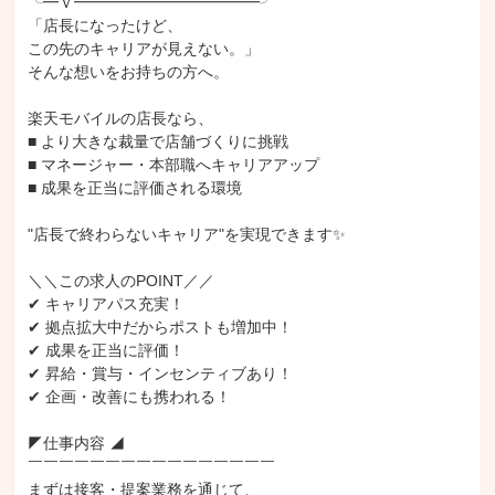
╰━ｖ━━━━━━━━━━━━╯

「店長になったけど、

この先のキャリアが見えない。」

そんな想いをお持ちの方へ。

楽天モバイルの店長なら、

■ より大きな裁量で店舗づくりに挑戦

■ マネージャー・本部職へキャリアアップ

■ 成果を正当に評価される環境

"店長で終わらないキャリア"を実現できます✨

＼＼この求人のPOINT／／

✔ キャリアパス充実！

✔ 拠点拡大中だからポストも増加中！

✔ 成果を正当に評価！

✔ 昇給・賞与・インセンティブあり！

✔ 企画・改善にも携われる！

◤仕事内容 ◢

￣￣￣￣￣￣￣￣￣￣￣￣￣￣￣￣

まずは接客・提案業務を通じて、
