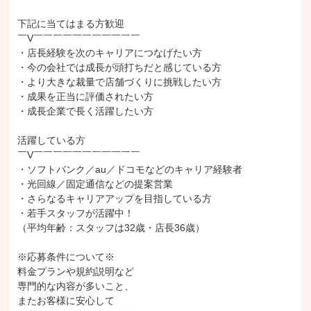
下記に当てはまる方歓迎

￣V￣￣￣￣￣￣￣￣￣￣￣

・店長経験を次のキャリアにつなげたい方

・今の会社では成長が頭打ちだと感じている方

・より大きな裁量で店舗づくりに挑戦したい方

・成果を正当に評価されたい方

・成長企業で長く活躍したい方

活躍している方

￣V￣￣￣￣￣￣￣￣￣￣￣

・ソフトバンク／au／ドコモなどのキャリア経験者

・光回線／固定通信などの提案営業

・さらなるキャリアアップを目指している方

・若手スタッフが活躍中！

（平均年齢：スタッフは32歳・店長36歳）

※応募条件について※

料金プランや規約説明など

専門的な内容が多いこと、

またお客様に安心して
