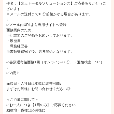
件名：【楽天トータルソリューションズ】ご応募ありがとうご
ざいます

※メールの送付まで10分前後かかる場合があります。

↓

✅メール内URLより専用サイトへ登録

面接案内のため、

下記書類のご登録をお願いしております。

・履歴書

・職務経歴書

※書類登録完了後、選考開始となります。

✅書類選考後面接1回（オンライン/60分）・適性検査（SPI）

↓

✅内定✨

面接日・入社日は柔軟に調整可能♪

まずはお気軽にお問い合わせください◎

＜ご応募に関して＞

✅お一人につき【1回のみ】ご応募ください

勤務地・職種は応募後に
