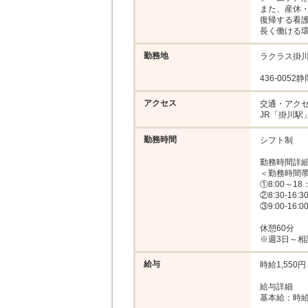
また、産休・
復帰する看護
長く働ける
勤務地
ラクラス掛川
436-0052
アクセス
交通・アクセ
JR「掛川駅
勤務時間
シフト制

勤務時間詳細
＜勤務時間帯
①8:00～18
②8:30-16:30
③9:00-16:00
休憩60分

※週3日～相
給与
時給1,550円～
給与詳細

基本給：時給 1