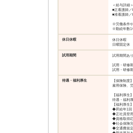
＜給与詳細＞
■正看護師／時
■准看護師／時
※労働条件や
※勤続年数
休日休暇
休日休暇

日曜固定休
試用期間
試用期間あり
試用・研修期
待遇・福利厚生
【保険制度】
雇用保険、労
【福利厚生】
待遇・福利厚
【福利厚生】
◆昇給年1回

◆正社員登用
◆資格取得応
◆社会保険完
◆交通費規定