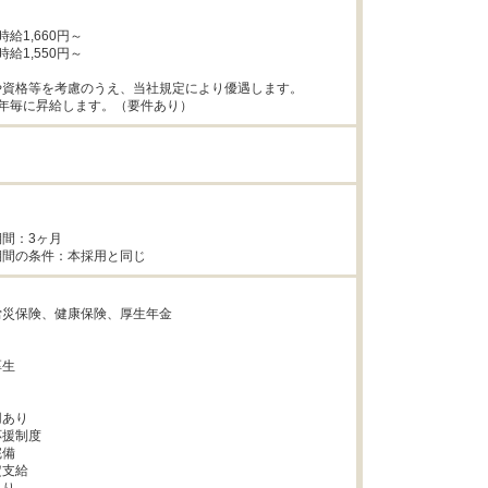


給1,660円～

給1,550円～

資格等を考慮のうえ、当社規定により優遇します。

1年毎に昇給します。（要件あり）


間：3ヶ月



災保険、健康保険、厚生年金



生



あり

援制度

備

支給
