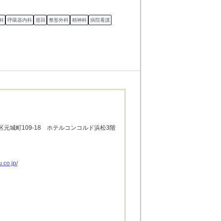
科
呼吸器内科
巡回
整形外科
精神科
病院看護
元城町109-18　ホテルコンコルド浜松3階
.co.jp/