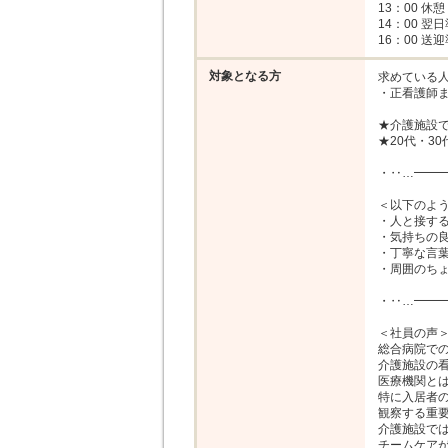
13：00 休憩

14：00 翌
16：00 
対象となる方
求めている人
・正看護師ま
★介護施設で
★20代・3
・‥…━━━
＜以下のよう
・人と接する
・気持ちの良
・丁寧な言葉
・周囲のちょ
・‥…━━━
＜社員の声＞
総合病院での
介護施設の看
医療機関とは
特に入居者の
観察する重要
介護施設では
チームケアが