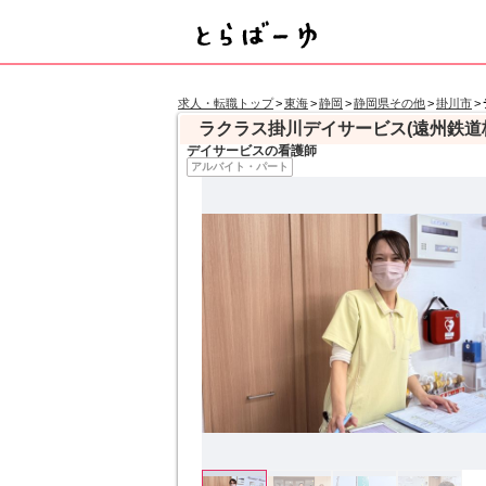
求人・転職トップ
>
東海
>
静岡
>
静岡県その他
>
掛川市
>
ラクラス掛川デイサービス(遠州鉄道
デイサービスの看護師
アルバイト・パート