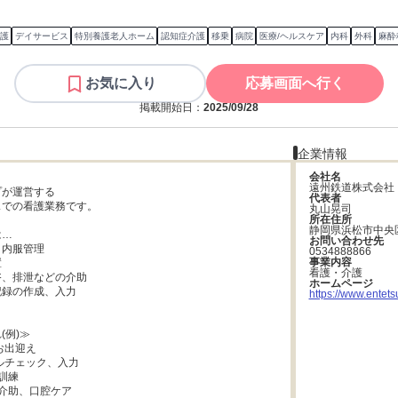
護
デイサービス
特別養護老人ホーム
認知症介護
移乗
病院
医療/ヘルスケア
内科
外科
麻酔
お気に入り
応募画面へ行く
掲載開始日：
2025/09/28
企業情報
会社名
遠州鉄道株式会社
が運営する

代表者
での看護業務です。

丸山晃司
所在住所
静岡県浜松市中央区
…

お問い合わせ先
内服管理

0534888866
事業内容


看護・介護
、排泄などの介助

ホームページ
録の作成、入力

https://www.entetsu
例)≫

お出迎え

タルチェック、入力

訓練

事介助、口腔ケア
