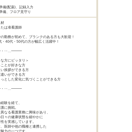
日準備(配薬)、記録入力

送迎準備、フロア見守り
材

たは准看護師

の勤務が初めて、ブランクのある方も大歓迎！

0代・40代・50代の方が幅広く活躍中！

・‥…━━━

な方にピッタリ＞

ことが好きな方

い挨拶ができる方

遣いができる方

っとした変化に気づくことができる方

・‥…━━━



経験を経て、

護に挑戦。

異なる看護業務に興味があり、

日々の健康状態を細やかに

性を実感しています。

、医師や他の職種と連携した

魅力の一つです。
