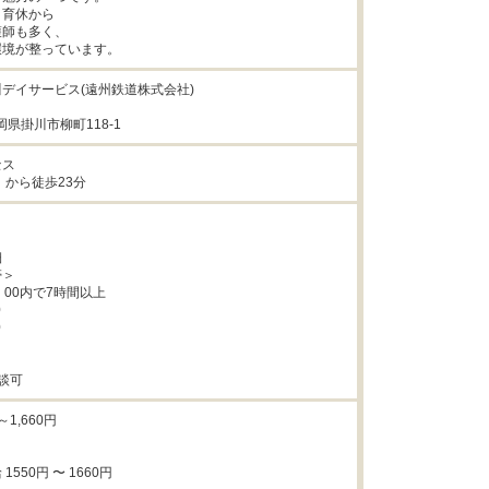
育休から

師も多く、

環境が整っています。
デイサービス(遠州鉄道株式会社)

静岡県掛川市柳町118-1
ス

」から徒歩23分


＞

：00内で7時間以上





談可
1,660円

550円 〜 1660円
