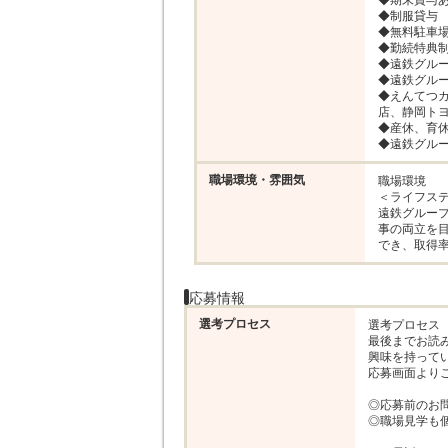
◆期末賞与あ
◆制服貸与

◆無料駐車場
◆勤続特典制
◆遠鉄グルー
◆遠鉄グルー
◆えんてつ
店、静岡トヨ
◆産休、育休
◆遠鉄グル
職場環境・雰囲気
職場環境

＜ライフステ
遠鉄グルー
事の両立を
でき、取得率
応募情報
選考プロセス
選考プロセス

最後までお読み
興味を持ってい
応募画面よりご
◎応募前のお
◎職場見学も個