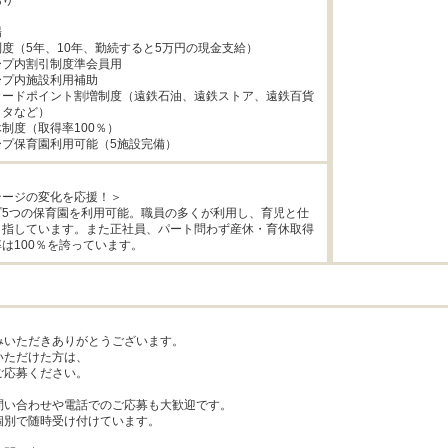
り



度（5年、10年、勤続すると5万円の現金支給）

プ内割引制度準会員用

プ内施設利用補助

カードポイント割増制度（遠鉄石油、遠鉄ストア、遠鉄百貨
タなど）

制度（取得率100％）

ープ保育園利用可能（5施設完備）
ージの変化を応援！＞

プ5つの保育園を利用可能。職員の多くが利用し、育児と仕
目指しています。また正社員、パート問わず産休・育休取得
は100％を誇っています。
いただきありがとうございます。

ただけた方は、

応募ください。

問い合わせや電話でのご応募も大歓迎です。

別で随時受け付けています。
