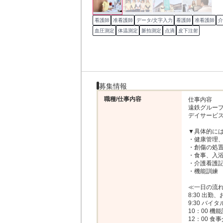
看護師
准看護師
データ/文字入力
看護師
准看護師
介
血圧測定
体温測定
脈拍測定
点滴
皮下注射
募集情報
職種/仕事内容
仕事内容

遠鉄グループ
デイサービス
▼具体的には
・健康管理、
・創傷の処置
・食事、入浴
・介護看護記
・機能訓練

≪一日の流れ(
8:30 出勤、
9:30 バイ
10：00 機能
12：00 食