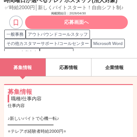
時間曜日が選べるテレアポスタッフ(法人対象)
✅時給2000円│新しくバイトスタート！自由シフト制♪
掲載開始日：
2026/04/30
応募画面へ
一般事務
アウトバウンドコールスタッフ
その他カスタマーサポート/コールセンター
Microsoft Word
データ/文字入力
Microsoft Excel
コンタクトセンター検定試験 オペレーター資格
募集情報
応募情報
企業情報
コンタクトセンター検定試験 スーパーバイザー資格
新規顧客
既存顧客
カスタマーサポート対象 既存顧客
電話応対
電話対応
電話クレーム対応
電話問い合わせ対応
募集情報
職種/仕事内容
オペレーション改善
マニュアル通り電話応対
仕事内容

マニュアルをアレンジし電話応対
マニュアル無しで電話応対
一般事務
アポイント獲得
商品/サービス紹介
オペレーター
♪新しいバイトで心機一転♪

═══════════════

カスタマーサポート/コールセンター運営
⭐テレアポ経験者時給2000円⭐

規模1人～29人のカスタマーサポート/コールセンター運営経験