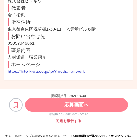
株式会社ヒトキワ
代表者
金子拓也
所在住所
東京都台東区浅草橋1-30-11　光雲堂ビル６階
お問い合わせ先
05057946861
事業内容
人材派遣・職業紹介
ホームページ
https://hito-kiwa.co.jp/lp/?media=airwork
掲載開始日：
2026/04/30
応募画面へ
原稿ID :
a20f8c0dcd2c254e
問題を報告する
求人・転職トップ
>
関東
>
東京
>
23区
>
千代田区
>
時間曜日が選べるテレアポスタッフ(法