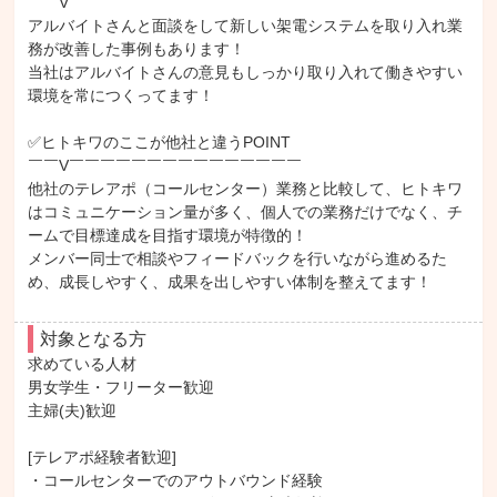
￣￣V￣￣￣￣￣￣￣￣￣￣￣￣￣￣￣

アルバイトさんと面談をして新しい架電システムを取り入れ業
務が改善した事例もあります！

当社はアルバイトさんの意見もしっかり取り入れて働きやすい
環境を常につくってます！

✅ヒトキワのここが他社と違うPOINT

￣￣V￣￣￣￣￣￣￣￣￣￣￣￣￣￣￣

他社のテレアポ（コールセンター）業務と比較して、ヒトキワ
はコミュニケーション量が多く、個人での業務だけでなく、チ
ームで目標達成を目指す環境が特徴的！

メンバー同士で相談やフィードバックを行いながら進めるた
め、成長しやすく、成果を出しやすい体制を整えてます！
対象となる方
求めている人材

男女学生・フリーター歓迎

主婦(夫)歓迎

[テレアポ経験者歓迎]

・コールセンターでのアウトバウンド経験
