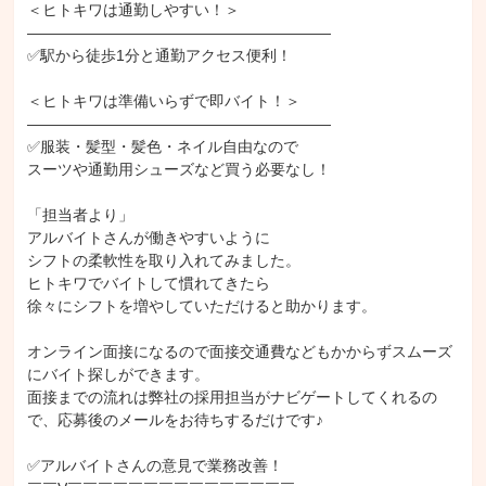
＜ヒトキワは通勤しやすい！＞

――――――――――――――――――――

✅駅から徒歩1分と通勤アクセス便利！

＜ヒトキワは準備いらずで即バイト！＞

――――――――――――――――――――

✅服装・髪型・髪色・ネイル自由なので

スーツや通勤用シューズなど買う必要なし！

「担当者より」

アルバイトさんが働きやすいように

シフトの柔軟性を取り入れてみました。

ヒトキワでバイトして慣れてきたら

徐々にシフトを増やしていただけると助かります。

オンライン面接になるので面接交通費などもかからずスムーズ
にバイト探しができます。

面接までの流れは弊社の採用担当がナビゲートしてくれるの
で、応募後のメールをお待ちするだけです♪

✅アルバイトさんの意見で業務改善！
