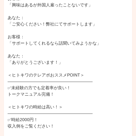
「興味はあるが外国人雇ったことないです」

あなた：

「ご安心ください！弊社にてサポートします」

お客様：

「サポートしてくれるなら話聞いてみようかな」

あなた：

「ありがとうございます！」

＜ヒトキワのテレアポおススメPOINT＞

――――――――――――――――――――

✅未経験の方でも定着率が良い！

トークマニュアル完備！

＜ヒトキワの時給は高い！＞

――――――――――――――――――――

✅時給2000円！

収入例をご覧ください！
