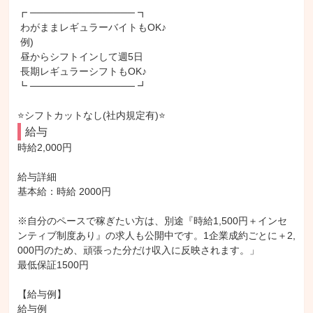
┏ ─────────────── ┓

 わがままレギュラーバイトもOK♪

 例)

 昼からシフトインして週5日

 長期レギュラーシフトもOK♪

┗ ─────────────── ┛

⭐シフトカットなし(社内規定有)⭐
給与
時給2,000円

給与詳細

基本給：時給 2000円

※自分のペースで稼ぎたい方は、別途『時給1,500円＋インセ
ンティブ制度あり』の求人も公開中です。1企業成約ごとに＋2,
000円のため、頑張った分だけ収入に反映されます。」

最低保証1500円

【給与例】

給与例
