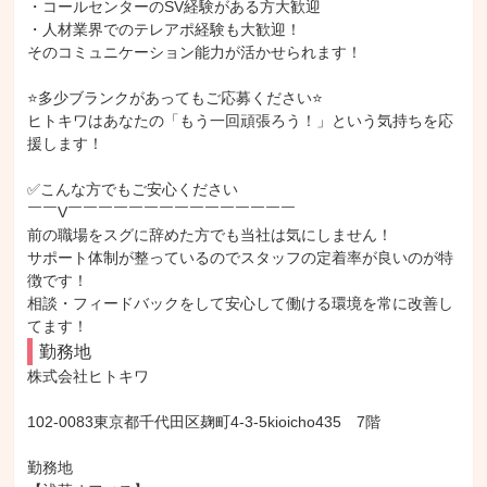
・コールセンターのSV経験がある方大歓迎

・人材業界でのテレアポ経験も大歓迎！

そのコミュニケーション能力が活かせられます！

⭐多少ブランクがあってもご応募ください⭐

ヒトキワはあなたの「もう一回頑張ろう！」という気持ちを応
援します！

✅こんな方でもご安心ください

￣￣V￣￣￣￣￣￣￣￣￣￣￣￣￣￣￣

前の職場をスグに辞めた方でも当社は気にしません！

サポート体制が整っているのでスタッフの定着率が良いのが特
徴です！

相談・フィードバックをして安心して働ける環境を常に改善し
てます！
勤務地
株式会社ヒトキワ

102-0083東京都千代田区麹町4-3-5kioicho435　7階

勤務地
