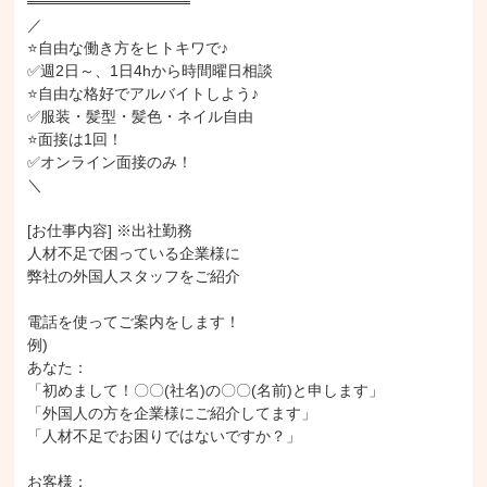
═══════════════

／

規模30人～49人のカスタマーサポート/コールセンター運営経験
⭐自由な働き方をヒトキワで♪

規模50人～99人のカスタマーサポート/コールセンター運営経験
✅週2日～、1日4hから時間曜日相談

規模200人以上のカスタマーサポート/コールセンター運営経験
⭐自由な格好でアルバイトしよう♪

✅服装・髪型・髪色・ネイル自由

⭐面接は1回！

✅オンライン面接のみ！

＼

[お仕事内容] ※出社勤務

人材不足で困っている企業様に

弊社の外国人スタッフをご紹介

電話を使ってご案内をします！

例)

あなた：

「初めまして！〇〇(社名)の〇〇(名前)と申します」

「外国人の方を企業様にご紹介してます」

「人材不足でお困りではないですか？」

お客様：
