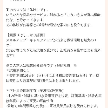
案内のコツは「体験」です。

いろいろな商品やサービスに触れると「こういう人が喜ぶ機能
だな」と分かってきます。

その体験がお客様との対話や適切な案内にも役立ちます。

【頑張りはしっかり評価】

スキルアップ・キャリアアップが出来る職場環境も魅力の１
つ！

知識が増えてきたら試験を受けて、正社員を目指すことも出来
ます♪

※この求人は職業紹介案件です（契約社員）※

＊試用期間なし

＊契約期間は6ヵ月（入社月により初回契約変動あり）で、初
回契約より通算契約期間5年以上を上限とします。

＊正社員登用制度有（年2回試験実施）

-社内評価・試験に基づき登用可否を決定、評価基準・試験内容
は年度によって変更の可能性有

-最短で1年間勤務した後に、正社員登用試験を受けられます。
