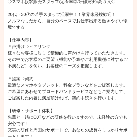
◇スマホ接客販売スタッフ/定着率◎/研修充実×高収入◇

20代・30代の若手スタッフ活躍中！！業界未経験歓迎！

ノルマなしだから、自分のペースでお仕事出来る働きやすい環
境です☆

【仕事内容】

＊声掛け⇒ヒアリング

様々なお客様に対して積極的に声かけを行っていただきます。

その中でお客様のご要望（機能や予算やご利用機種に対するご
不満など）を伺い、お客様のニーズを把握します。

＊提案⇒契約

最適なスマホやタブレット、料金プランなどをご提案します。

ご希望にあわせてブロードバンドサービスなどもご案内して、
ご提案した内容に満足頂ければ、契約手続きを行います。

【研修・サポート体制】

先輩と一緒にOJTなどの研修を行いますので、未経験の方でも
安心です！

充実の研修と周囲のサポートで、あなたの成長をしっかりサポ
ートします！
