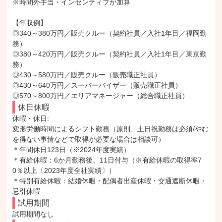
※時間外手当・インセンティブが加算

【年収例】

◎340～380万円／販売クルー（契約社員／入社1年目／福岡勤
務）

◎380～420万円／販売クルー（契約社員／入社1年目／東京勤
務）

◎430～580万円／販売クルー（販売職正社員）

◎430～640万円／スーパーバイザー（販売職正社員）

◎570～800万円／エリアマネージャー（総合職正社員）
休日休暇
休暇・休日: 

変形労働時間によるシフト勤務（原則、土日祝勤務は必須/やむ
を得ない事情などで取得が必要な場合は相談可）

＊年間休日123日（※2024年度実績）

＊有給休暇：6か月勤務後、11日付与（※有給休暇の取得率7
0％以上〔2023年度全社実績〕）

＊特別有給休暇：結婚休暇・配偶者出産休暇・交通遮断休暇・
忌引休暇
試用期間
試用期間なし