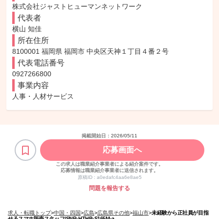
株式会社ジャストヒューマンネットワーク
代表者
横山 知佳
所在住所
8100001 福岡県 福岡市 中央区天神１丁目４番２号
代表電話番号
0927266800
事業内容
人事・人材サービス
掲載開始日：
2026/05/11
応募画面へ
この求人は職業紹介事業者による紹介案件です。
応募情報は職業紹介事業者に送信されます。
原稿ID :
a0edafc4aa6e8ae5
問題を報告する
求人・転職トップ
>
中国・四国
>
広島
>
広島県その他
>
福山市
>
未経験から正社員が目指
せるスマホ販売スタッフ/SNR-HTHB-S165M-a