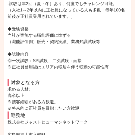
-試験は年2回（夏・冬）あり、何度でもチャレンジ可能。

（入社1～2年以内に正社員になっている人も多数！毎年100名
前後が正社員登用されています。）

◆受験資格

当社が実施する職能評価に準ずる

（職能評価例）販売・契約実績、業務知識試験等

◆試験内容

◎一次試験：SPI試験、二次試験：面接

※正社員登用後はエリア内転居を伴う転勤の可能性有
対象となる方
求める人材: 

高卒以上

※接客経験がある方歓迎。

※将来的に正社員を目指したい方歓迎
勤務地
株式会社ジャストヒューマンネットワーク

広島県福山市入船町
