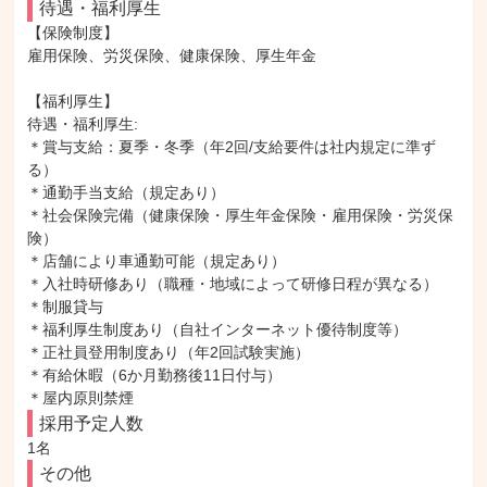
待遇・福利厚生
【保険制度】

雇用保険、労災保険、健康保険、厚生年金

【福利厚生】

待遇・福利厚生: 

＊賞与支給：夏季・冬季（年2回/支給要件は社内規定に準ず
る）

＊通勤手当支給（規定あり）

＊社会保険完備（健康保険・厚生年金保険・雇用保険・労災保
険）

＊店舗により車通勤可能（規定あり）

＊入社時研修あり（職種・地域によって研修日程が異なる）

＊制服貸与

＊福利厚生制度あり（自社インターネット優待制度等）

＊正社員登用制度あり（年2回試験実施）

＊有給休暇（6か月勤務後11日付与）

＊屋内原則禁煙
採用予定人数
1名
その他