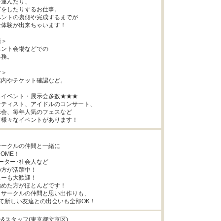
運んだり、

をしたりするお仕事。

ントの裏側や完成するまでが

体験が出来ちゃいます！

＞

ント会場などでの

務。

＞

内やチケット確認など。

イベント・展示会多数★★★

ティスト、アイドルのコンサート、

会、毎年人気のフェスなど

て様々なイベントがあります！
ークルの仲間と一緒に

OME！

ーター･社会人など

方が活躍中！

ーも大歓迎！

めた方がほとんどです！

サークルの仲間と思い出作りも、

て新しい友達との出会いも全部OK！
&スタッフ(東京都文京区)
