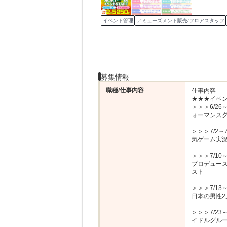
イベント管理
アミューズメント販売/フロアスタッフ
募集情報
職種/仕事内容
仕事内容

★★★イベン
＞＞＞6/2
ォーマンスグ
＞＞＞7/2
気ゲーム実況
＞＞＞7/1
プロデュー
スト

＞＞＞7/1
日本の男性2
＞＞＞7/2
イドルグルー