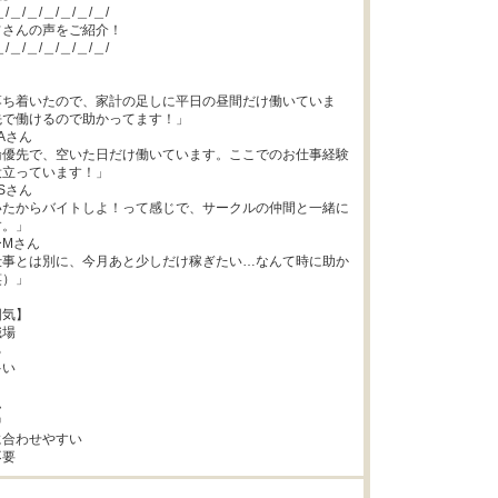
/＿/＿/＿/＿/＿/＿/

さんの声をご紹介！

/＿/＿/＿/＿/＿/＿/

落ち着いたので、家計の足しに平日の昼間だけ働いていま
で働けるので助かってます！」

さん

論優先で、空いた日だけ働いています。ここでのお仕事経験
立っています！」

さん

いたからバイトしよ！って感じで、サークルの仲間と一緒に
。」

Mさん

仕事とは別に、今月あと少しだけ稼ぎたい…なんて時に助か
）」

気】

場



い





合わせやすい

不要