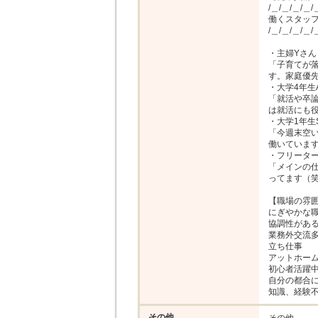
/＿/＿/＿/＿/＿
働くスタッフ
/＿/＿/＿/＿/＿
・主婦Yさん

「子育てが
す。家庭優先
・大学4年生A
「就活や卒
は就活にも役
・大学1年生S
「今週末空
働いています
・フリーター
「メインの
ってます（笑
【職場の雰囲
にぎやかな職
協調性がある
業務外交流多
立ち仕事

アットホーム
初心者活躍中
自分の都合に
知識、経験
その他