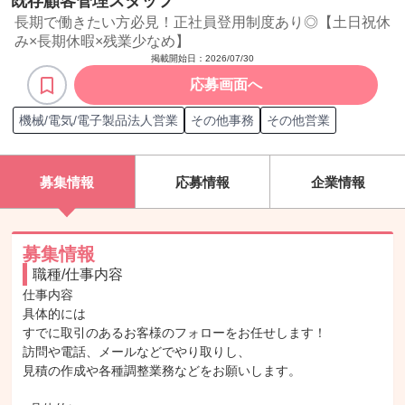
既存顧客管理スタッフ
長期で働きたい方必見！正社員登用制度あり◎【土日祝休
み×長期休暇×残業少なめ】
掲載開始日：
2026/07/30
応募画面へ
機械/電気/電子製品法人営業
その他事務
その他営業
募集情報
応募情報
企業情報
募集情報
職種/仕事内容
仕事内容

具体的には

すでに取引のあるお客様のフォローをお任せします！

訪問や電話、メールなどでやり取りし、

見積の作成や各種調整業務などをお願いします。
