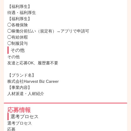
【福利厚生】

待遇・福利厚生

【福利厚生】

◯各種保険

◯稼働分前払い（規定有）→アプリで申請可

◯有給休暇

◯制服貸与
その他
その他

友達と応募OK、履歴書不要

【ブランド名】

株式会社Harvest Biz Career

【事業内容】

人材派遣・人材紹介
応募情報
選考プロセス
選考プロセス

応募
