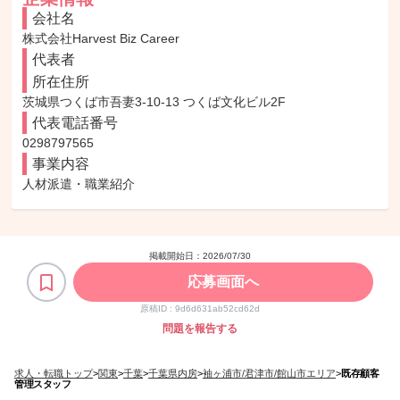
会社名
株式会社Harvest Biz Career
代表者
所在住所
茨城県つくば市吾妻3-10-13 つくば文化ビル2F
代表電話番号
0298797565
事業内容
人材派遣・職業紹介
掲載開始日：
2026/07/30
応募画面へ
原稿ID :
9d6d631ab52cd62d
問題を報告する
求人・転職トップ
>
関東
>
千葉
>
千葉県内房
>
袖ヶ浦市/君津市/館山市エリア
>
既存顧客
管理スタッフ