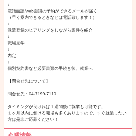
↓

電話面談/web面談の予約ができるメールが届く

（早く案内できるときなどは電話致します！）

↓

派遣登録のヒアリングをしながら案件を紹介

↓

職場見学

↓

内定

↓

個別契約書など必要書類の手続き後、就業へ

【問合せ先について】

問合せ先：04-7199-7110

タイミングが良ければ１週間後に就業も可能です。

１ヶ月以内に働ける職場も多くありますので、すぐ就業したい
方は是非ご応募ください！
企業情報