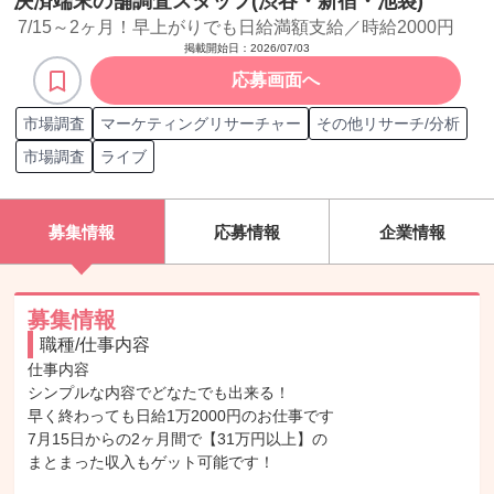
決済端末の舗調査スタッフ(渋谷・新宿・池袋)
7/15～2ヶ月！早上がりでも日給満額支給／時給2000円
掲載開始日：
2026/07/03
応募画面へ
市場調査
マーケティングリサーチャー
その他リサーチ/分析
市場調査
ライブ
募集情報
応募情報
企業情報
募集情報
職種/仕事内容
仕事内容

シンプルな内容でどなたでも出来る！

早く終わっても日給1万2000円のお仕事です

7月15日からの2ヶ月間で【31万円以上】の

まとまった収入もゲット可能です！
