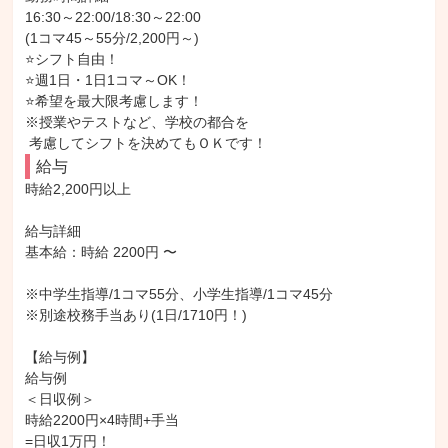
16:30～22:00/18:30～22:00

(1コマ45～55分/2,200円～)

⭐シフト自由！

⭐週1日・1日1コマ～OK！

⭐希望を最大限考慮します！

※授業やテストなど、学校の都合を

 考慮してシフトを決めてもＯＫです！
給与
時給2,200円以上

給与詳細

基本給：時給 2200円 〜

※中学生指導/1コマ55分、小学生指導/1コマ45分

※別途校務手当あり(1日/1710円！)

【給与例】

給与例

＜日収例＞

時給2200円×4時間+手当

=日収1万円！