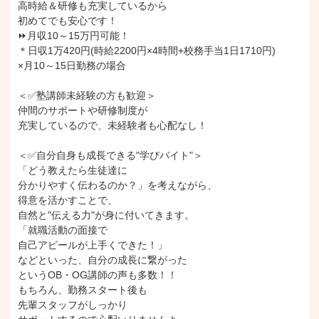
高時給＆研修も充実しているから

初めてでも安心です！

⏩月収10～15万円可能！

＊日収1万420円(時給2200円×4時間+校務手当1日1710円)

×月10～15日勤務の場合

＜✅塾講師未経験の方も歓迎＞

仲間のサポートや研修制度が

充実しているので、未経験者も心配なし！

＜✅自分自身も成長できる"学びバイト"＞

「どう教えたら生徒達に

分かりやすく伝わるのか？」を考えながら、

得意を活かすことで、

自然と"伝える力"が身に付いてきます。

「就職活動の面接で

自己アピールが上手くできた！」

などといった、自分の成長に繋がった

というOB・OG講師の声も多数！！

もちろん、勤務スタート後も

先輩スタッフがしっかり
