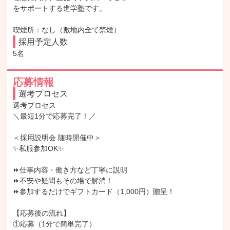
をサポートする進学塾です。

喫煙所：なし（敷地内全て禁煙）
採用予定人数
5名
応募情報
選考プロセス
選考プロセス

＼最短1分で応募完了！／

＜採用説明会 随時開催中＞

✨私服参加OK✨

⏩仕事内容・働き方など丁寧に説明

⏩不安や疑問もその場で解消！

⏩参加するだけでギフトカード（1,000円）贈呈！

【応募後の流れ】

①応募（1分で簡単完了）
