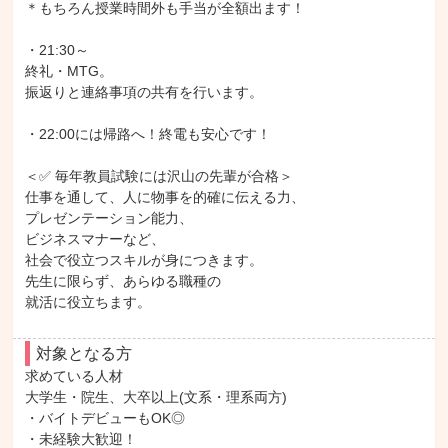
＊もちろん授業時間外も手当が全額出ます！

・21:30～

終礼・MTG。

振返りと連絡事項の共有を行います。

・22:00には帰路へ！終電も安心です！

＜✅ 毎年教員試験には沢山の先輩が合格＞

仕事を通して、人に物事を的確に伝える力、

プレゼンテーション能力、

ビジネスマナーなど、

社会で役立つスキルが身につきます。

先生に限らず、あらゆる職種の

就活に役立ちます。
対象となる方
求めている人材

大学生・院生、大卒以上(文系・理系両方)

・バイトデビューもOK◎

・未経験大歓迎！
