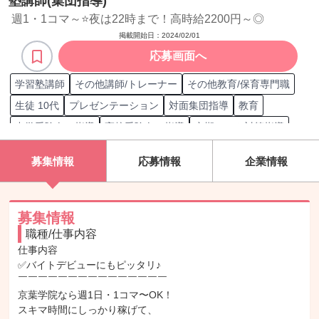
塾講師(集団指導)
週1・1コマ～⭐夜は22時まで！高時給2200円～◎
掲載開始日：
2024/02/01
応募画面へ
学習塾講師
その他講師/トレーナー
その他教育/保育専門職
生徒 10代
プレゼンテーション
対面集団指導
教育
中学受験向け指導
高校受験向け指導
定期テスト対策指導
受験対策指導
国語指導
理科全般指導
英語指導
募集情報
応募情報
企業情報
社会全般指導
地理指導
日本史指導
世界史指導
英語ライティング
地理開発
日本史開発
世界史開発
講師
募集情報
職種/仕事内容
仕事内容

✅バイトデビューにもピッタリ♪

￣￣￣￣￣￣￣￣￣￣￣￣￣￣￣

京葉学院なら週1日・1コマ〜OK！

スキマ時間にしっかり稼げて、
