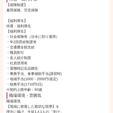
【保険制度】

雇用保険、労災保険

【福利厚生】

待遇・福利厚生

【福利厚生】

・社会保険有（法令に則り適用）

・年2回昇給制度有

・交通費全額支給

・職員割引

・友人紹介制度

・社員登用有

・退職時記念品贈呈

・事務手当、食事補助手当(講習時)

・地域手当(1000・2000円/規定)

・校務手当(1710円/日)

※契約上限年齢：60歳
職場環境・雰囲気
職場環境

【地域に密着した親切な指導】を

理念に掲げ、生徒1人1人の「学び」
