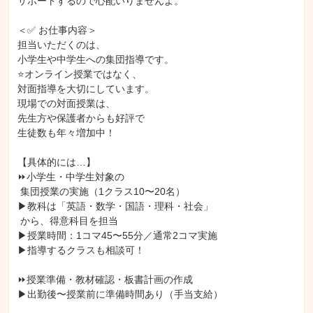
サポートするので心配いりませんよ。

＜✅ お仕事内容＞

担当いただくのは、

小学生や中学生への集団指導です。

⭐オンライン授業ではなく、

対面指導を大切にしています。

現場での対面授業は、

先生方や保護者からも好評で

生徒数も年々増加中！

【具体的には…】

⏩小学生・中学生対象の

 集団授業の実施（1クラス10〜20名）

▶教科は「英語・数学・国語・理科・社会」

 から、得意科目を担当

▶授業時間：1コマ45〜55分／通常2コマ実施

▶指導するクラスも相談可！

⏩授業準備・教材確認・板書計画の作成

▶出勤後〜授業前に準備時間あり（手当支給）
