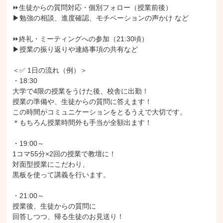
⏩生徒からの質問対応・個別フォロー（授業前後）

▶勉強の相談、進度確認、モチベーションの声かけ など

⏩終礼・ミーティングへの参加（21:30頃）

▶授業の振り返りや連絡事項の共有など

＜✅ 1日の流れ（例）＞

・18:30

大学で4限の授業をうけた後、校舎に出勤！

授業の準備や、生徒からの質問に答えます！

この時間がコミュニケーションをとるうえで大切です。

＊もちろん授業時間外も手当が全額出ます！

・19:00～

1コマ55分×2回の授業で教壇に！

対面型授業にこだわり、

黒板を使って講義を行います。

・21:00～

授業後、生徒からの質問に

回答しつつ、帰る生徒のお見送り！
