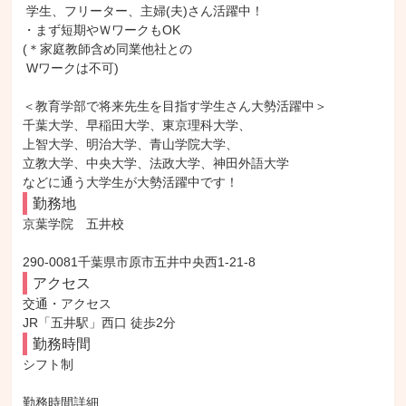
 学生、フリーター、主婦(夫)さん活躍中！

・まず短期やＷワークもOK

(＊家庭教師含め同業他社との

 Wワークは不可)

＜教育学部で将来先生を目指す学生さん大勢活躍中＞

千葉大学、早稲田大学、東京理科大学、

上智大学、明治大学、青山学院大学、

立教大学、中央大学、法政大学、神田外語大学

などに通う大学生が大勢活躍中です！
勤務地
京葉学院　五井校

290-0081千葉県市原市五井中央西1-21-8
アクセス
交通・アクセス

JR「五井駅」西口 徒歩2分
勤務時間
シフト制

勤務時間詳細
