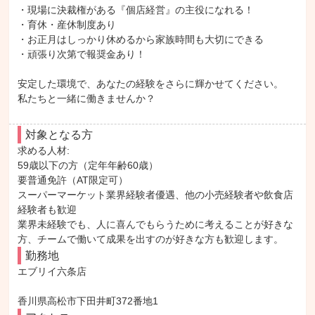
・現場に決裁権がある『個店経営』の主役になれる！

・育休・産休制度あり

・お正月はしっかり休めるから家族時間も大切にできる

・頑張り次第で報奨金あり！

安定した環境で、あなたの経験をさらに輝かせてください。

私たちと一緒に働きませんか？
対象となる方
求める人材: 

59歳以下の方（定年年齢60歳）

要普通免許（AT限定可）

スーパーマーケット業界経験者優遇、他の小売経験者や飲食店
経験者も歓迎

業界未経験でも、人に喜んでもらうために考えることが好きな
方、チームで働いて成果を出すのが好きな方も歓迎します。
勤務地
エブリイ六条店

香川県高松市下田井町372番地1