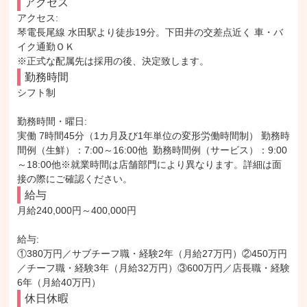
アクセス
アクセス: 

琴電長尾線 水田駅より徒歩19分。下田井の交差点近く 車・バ
イク通勤ＯＫ

※正式な配属先は採用の後、決定致します。
勤務時間
シフト制

勤務時間・曜日: 

実働 7時間45分（1カ月及び1年単位の変形労働時間制） 勤務時
間例（生鮮）：7:00～16:00他  勤務時間例（サービス）：9:00
～18:00他※就業時間は店舗部門により異なります。詳細は面
接の際にご確認ください。
給与
月給240,000円～400,000円

給与: 

①380万円／サブチーフ職・経験2年（月給27万円）②450万円
／チーフ職・経験3年（月給32万円）③600万円／店長職・経験
6年（月給40万円）
休日休暇