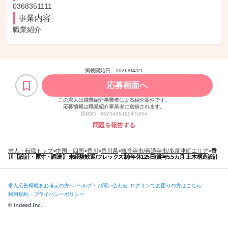
0368351111
事業内容
職業紹介
掲載開始日：
2026/04/21
応募画面へ
この求人は職業紹介事業者による紹介案件です。
応募情報は職業紹介事業者に送信されます。
原稿ID :
857340549047df5d
問題を報告する
求人・転職トップ
>
中国・四国
>
香川
>
香川県
>
観音寺市/善通寺市/多度津町エリア
>
香
川【設計・原寸・調達】 未経験歓迎/フレックス制/年休125日/賞与5.5カ月 土木構造設計
求人広告掲載をお考えの方へ
ヘルプ・お問い合わせ
ログインでお困りの方はこちら
利用規約・プライバシーポリシー