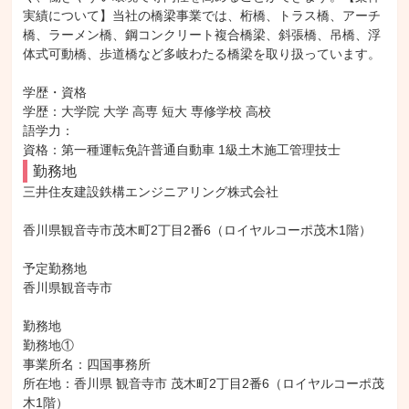
実績について】当社の橋梁事業では、桁橋、トラス橋、アーチ
橋、ラーメン橋、鋼コンクリート複合橋梁、斜張橋、吊橋、浮
体式可動橋、歩道橋など多岐わたる橋梁を取り扱っています。

学歴・資格

学歴：大学院 大学 高専 短大 専修学校 高校

語学力：

資格：第一種運転免許普通自動車 1級土木施工管理技士
勤務地
三井住友建設鉄構エンジニアリング株式会社

香川県観音寺市茂木町2丁目2番6（ロイヤルコーポ茂木1階）

予定勤務地

香川県観音寺市

勤務地

勤務地①

事業所名：四国事務所

所在地：香川県 観音寺市 茂木町2丁目2番6（ロイヤルコーポ茂
木1階）
