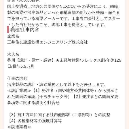
企業・求人の特色
国土交通省、地方公共団体やNEXCOからの受注により、鋼鉄
製の橋梁や沿岸製品といった鋼構造物の新設から整備・保全ま
でを担っている橋梁メーカーです。工事専門会社としてスター
トした当社だからこそ、現地工事を得意としています。
職種/仕事内容
企業名

三井住友建設鉄構エンジニアリング株式会社

求人名

香川【設計・原寸・調達】★未経験歓迎/フレックス制/年休125
日/賞与5.5カ月

仕事の内容

沿岸製品の設計・調達業務として以下をお任せします。

≪設計業務≫【1】発注者（国や地方公共団体等）から提示さ
れた図面の確認（干渉チェック等）【2】発注者との図面変更
事項等に関する説明や打合せ

【3】施工方法に関する社内他部署（工事部等）との調整

【4】各種部材等の強度計算等

≪調達業務≫
