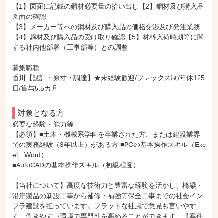
【1】図面に記載の鋼材必要量の拾い出し【2】鋼材及び購入品
図面の確認

【3】メーカー等への鋼材及び購入品の価格交渉及び発注業務

【4】鋼材及び購入品の受け取り確認【5】材料入荷時期等に関
する社内他部署（工事部等）との調整

募集職種

香川【設計・原寸・調達】★未経験歓迎/フレックス制/年休125
日/賞与5.5カ月
対象となる方
必要な経験・能力等

【必須】■土木・機械系学科を卒業された方、または建設業界
での実務経験（3年以上）がある方 ■PCの基本操作スキル（Exc
el、Word）

■AutoCADの基本操作スキル（初級程度）

【当社について】高度な技術力と豊富な経験を活かし、橋梁・
沿岸製品の新設工事から補修・補強等保全工事までの社会イン
フラ建設を担っています。フラットな社風で意見も言いやす
く、働きやすい環境で専門性を高めることができます。【案件