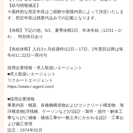
【給与情報補足】

※最終的な想定年収はご経験や面接内容によって決定いたしま
す。想定年収は残業代込みでの記載となります。

【休暇】下記の他、5/1、夏季休暇2日、年末年始（12/31～1/
4）、特別休日あり

【有給休暇】入社3ヶ月経過時点2日～17日。2年度目以降は毎
年4/1に22日一斉付与

採用企業情報・求人取扱いエージェント

■求人取扱いエージェント

リクルートエージェント

https://www.r-agent.com/

■採用企業情報

事業内容：橋梁、各種鋼構造物およびコンクリート構造物、海
洋構造物(浮桟橋、ケーソンなど)の設計・製作・据付・解体工
事ならびに補修・補強工事や一般土木にかかわる設計・工事お
よび施工管理

設立：1974年02月
