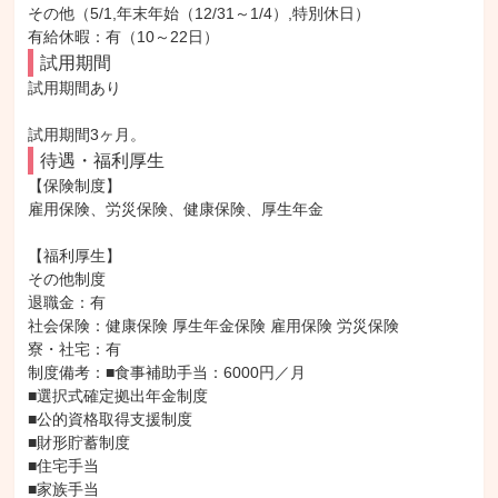
その他（5/1,年末年始（12/31～1/4）,特別休日）

有給休暇：有（10～22日）
試用期間
試用期間あり

試用期間3ヶ月。
待遇・福利厚生
【保険制度】

雇用保険、労災保険、健康保険、厚生年金

【福利厚生】

その他制度

退職金：有

社会保険：健康保険 厚生年金保険 雇用保険 労災保険

寮・社宅：有

制度備考：■食事補助手当：6000円／月

■選択式確定拠出年金制度

■公的資格取得支援制度

■財形貯蓄制度

■住宅手当

■家族手当
