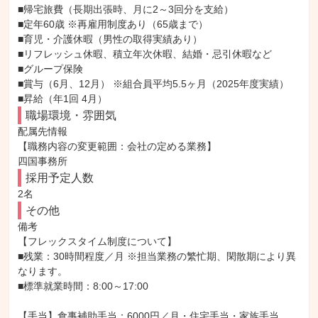
■帰宅旅費（長期出張時、月に2～3回分を支給）

■定年60歳 ※再雇用制度あり（65歳まで）

■育児・介護休暇（男性の取得実績あり）

■リフレッシュ休暇、積立年次休暇、結婚・忌引休暇など

■グループ保険

■賞与（6月、12月） ※組合員平均5.5ヶ月（2025年度実績）

■昇給（年1回 4月）
職場環境・雰囲気
配属先情報

【職務内容の変更範囲：会社の定める業務】

四国事務所
採用予定人数
2名
その他
備考

【フレックスタイム制度について】

■残業：30時間程度／月 ※担当業務の繁忙期、閑散期により異
なります。

■標準就業時間：8:00～17:00

【手当】食事補助手当：6000円／月・住宅手当・家族手当
