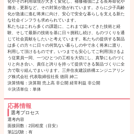
化やその利用環境が大きく変化し、補修補強による長寿命化や
撤去，更新など、その対策が急がれています。さらに少子高齢
化が急速に進む将来に向け、安心で安全な暮らしを支える新た
な社会インフラも求められています。

私たちはこれら多くの課題に、これまで築いてきた技術と経
験、そして最新の技術を基に日々挑戦し続け、ものづくりを通
じて社会貢献をしたいと考えています。私たちの提供する製品
は多くの方々に日々の何気ない暮らしの中で永く将来に渡り、
利用して頂けるものです。いつまでも安心してご利用頂けるよ
う従業員一同、一つひとつの工程を大切にし、真摯にものづく
りと向き合い、責任と誇りを持って提供できる製品づくりに全
力で取り組んでまいります。三井住友建設鉄構エンジニアリン
グ株式会社 代表取締役社長 徳田 紳二

決算情報：決算期 売上高 非公開 経常利益 非公開

※決済単位：単体
応募情報
選考プロセス
選考内容

面接回数：2回程度（目安）

筆記試験：有
