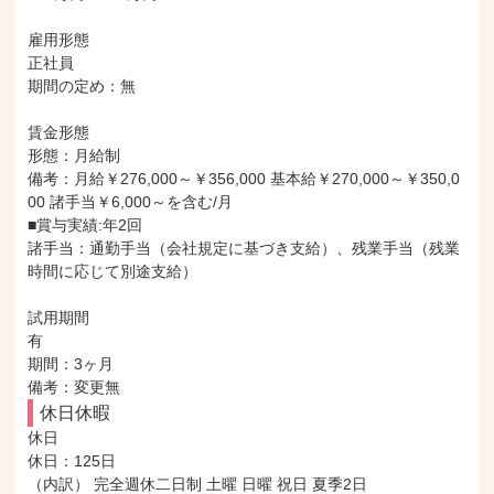
雇用形態

正社員

期間の定め：無

賃金形態

形態：月給制

備考：月給￥276,000～￥356,000 基本給￥270,000～￥350,0
00 諸手当￥6,000～を含む/月

■賞与実績:年2回

諸手当：通勤手当（会社規定に基づき支給）、残業手当（残業
時間に応じて別途支給）

試用期間

有

期間：3ヶ月

備考：変更無
休日休暇
休日

休日：125日

（内訳） 完全週休二日制 土曜 日曜 祝日 夏季2日
