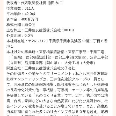
代表者：代表取締役社長 徳田 紳二

従業員数：311人

平均年齢：42.0歳

資本金：400百万円

株式公開：非公開

主な株主：三井住友建設株式会社 100.0％

外資比率：0.0％

本社所在地：〒261-7129 千葉県千葉市美浜区 中瀬二丁目６番
地１

本社以外の事業所：東部橋梁設計部・東部工事部・千葉工場
（千葉県)、西部橋梁設計部・西部工事部(大阪市)、沿岸工事部
（香川県）沿岸事業部（岡山県）、大分工場（大分市）

関連会社：三井住友建設株式会社の子会社

その他備考・企業からのフリーコメント：私たち三井住友建設
鉄構エンジニアリングは、三井住友建設グループの一員とし
て、各種形式の新設鋼製橋梁，既設橋梁をはじめとした構造物
の長寿命化対策の他、浮桟橋，可動橋，ケーソン等の沿岸製品
を提供している「ものづくり企業」です。近年、我が国では地
震，台風，豪雨などの大きな自然災害にたびたび見舞われ、社
会インフラが被害を受けることが増えています。また、高度経
済成長期に造られた多くの社会インフラは５０年を超え、老朽