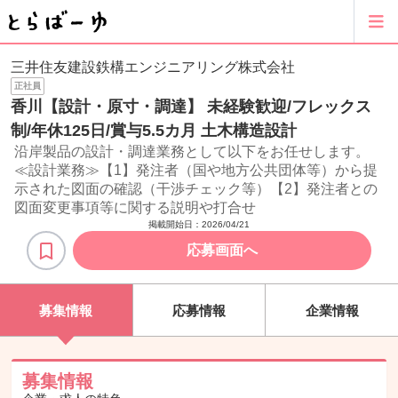
三井住友建設鉄構エンジニアリング株式会社
正社員
香川【設計・原寸・調達】 未経験歓迎/フレックス
制/年休125日/賞与5.5カ月 土木構造設計
沿岸製品の設計・調達業務として以下をお任せします。
≪設計業務≫【1】発注者（国や地方公共団体等）から提
示された図面の確認（干渉チェック等）【2】発注者との
図面変更事項等に関する説明や打合せ
掲載開始日：
2026/04/21
応募画面へ
募集情報
応募情報
企業情報
募集情報