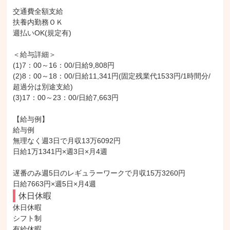
交通費全額支給

扶養内勤務ＯＫ

週払いOK(規定有)

＜給与詳細＞

(1)7：00～16：00/日給9,808円

(2)8：00～18：00/日給11,341円(固定残業代1533円/1時間分/
超過分は別途支給)

(3)17：00～23：00/日給7,663円

【給与例】

給与例

無理なく週3日で月収13万6092円

日給1万1341円×週3日×月4週

遅番のみ週5日のレギュラーワークで月収15万3260円

日給7663円×週5日×月4週
休日休暇
休日休暇

シフト制

有給休暇