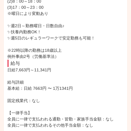
(2)8：00～18：00

(3)17：00～23：00

※曜日により変動あり

✨週2日～勤務曜日・日数自由♪

✨扶養内勤務OK！

✨週5日のレギュラーワークで安定勤務も可能！

※22時以降の勤務は18歳以上

例外事由2号（労働基準法）
給与
日給7,663円～11,341円

給与詳細

基本給：日給 7663円 〜 1万1341円

固定残業代：なし

【一律手当】

全員に一律で支払われる通勤・皆勤・家族手当金額：なし

全員に一律で支払われるその他手当金額：なし
