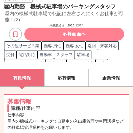
屋内勤務 機械式駐車場のパーキングスタッフ
屋内の機械式駐車場で転記に左右されにくくお仕事が可
能！(2)
掲載開始日：
2025/12/04
応募画面へ
その他サービス業
顧客 男性
顧客 女性
巡回
来客対応
受付
電話対応
自動車
スタッフ
駐車場
インターネット検索
接客案内
クレーム対応
接客
館内施設案内
周辺施設案内
普通自動車
地理案内
募集情報
応募情報
企業情報
接客/サービス職担当
事務/受付職担当
募集情報
職種/仕事内容
仕事内容

屋内の機械式パーキングで自動車の入出庫管理や車両誘導など
の駐車場管理業務をお願いします。
