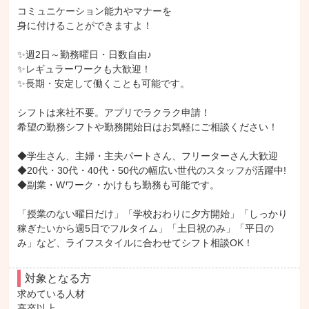
コミュニケーション能力やマナーを

身に付けることができますよ！

✨週2日～勤務曜日・日数自由♪

✨レギュラーワークも大歓迎！

✨長期・安定して働くことも可能です。

シフトは来社不要。アプリでラクラク申請！

希望の勤務シフトや勤務開始日はお気軽にご相談ください！

◆学生さん、主婦・主夫パートさん、フリーターさん大歓迎

◆20代・30代・40代・50代の幅広い世代のスタッフが活躍中!

◆副業・Wワーク・かけもち勤務も可能です。

「授業のない曜日だけ」「学校おわりに夕方開始」「しっかり
稼ぎたいから週5日でフルタイム」「土日祝のみ」「平日の
み」など、ライフスタイルに合わせてシフト相談OK！
対象となる方
求めている人材

高卒以上
