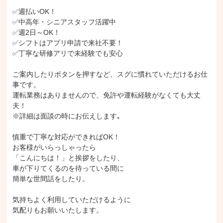
✅週払いOK！

✅中高年・シニアスタッフ活躍中

✅週2日～OK！

✅シフトはアプリ申請で来社不要！

✅丁寧な研修アリで未経験でも安心

ご案内したりボタンを押すなど、スグに慣れていただけるお仕
事です。

運転業務はありませんので、免許や運転経験がなくても大丈
夫！

※詳細は面談の時にお伝えします｡

慎重で丁寧な対応ができればOK！

お客様がいらっしゃったら

「こんにちは！」と挨拶をしたり、

車が下りてくるのを待っている間に

簡単な世間話をしたり。

気持ちよく利用していただけるように

気配りもお願いいたします。
