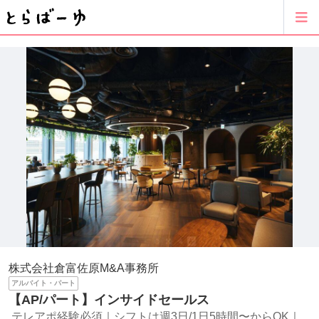
株式会社倉富佐原M&A事務所
アルバイト・パート
【AP/パート】インサイドセールス
テレアポ経験必須｜シフトは週3日/1日5時間〜からOK｜