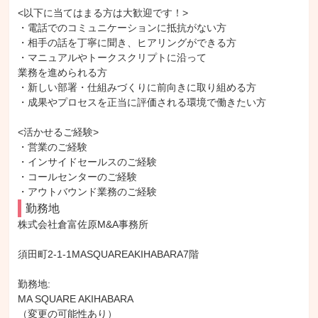
<以下に当てはまる方は大歓迎です！>

・電話でのコミュニケーションに抵抗がない方

・相手の話を丁寧に聞き、ヒアリングができる方

・マニュアルやトークスクリプトに沿って

業務を進められる方

・新しい部署・仕組みづくりに前向きに取り組める方

・成果やプロセスを正当に評価される環境で働きたい方

<活かせるご経験>

・営業のご経験

・インサイドセールスのご経験

・コールセンターのご経験

・アウトバウンド業務のご経験
勤務地
株式会社倉富佐原M&A事務所

須田町2-1-1MASQUAREAKIHABARA7階

勤務地: 

MA SQUARE AKIHABARA

（変更の可能性あり）
