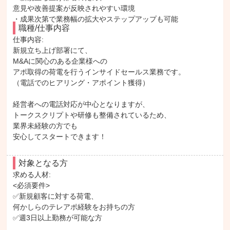
意見や改善提案が反映されやすい環境
・成果次第で業務幅の拡大やステップアップも可能
職種/仕事内容
仕事内容: 

新規立ち上げ部署にて、

M&Aに関心のある企業様への

アポ取得の荷電を行うインサイドセールス業務です。

（電話でのヒアリング・アポイント獲得）

経営者への電話対応が中心となりますが、

トークスクリプトや研修も整備されているため、

業界未経験の方でも

安心してスタートできます！
対象となる方
求める人材: 

<必須要件>

✅新規顧客に対する荷電、

何かしらのテレアポ経験をお持ちの方

✅週3日以上勤務が可能な方
