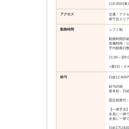
116-000
アクセス
交通・アクセ
南千住エリ
勤務時間
シフト制

勤務時間詳細
実働時間：1
平均勤務日数：
21:00～翌6:0
⭐週2日～Ｏ
給与
日給12,400円
給与詳細

基本給：日給 1
固定残業代：
【一律手当】
全員に一律で
全員に一律で
日給1万2400