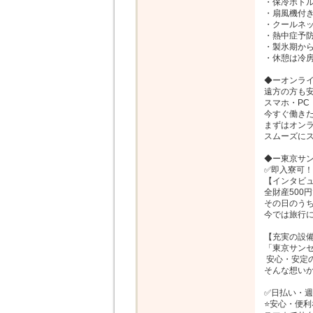
・保冷ボトル
・扇風機付き
・クールネッ
・熱中症予防
・製氷期から
・休憩は冷房
◆ーオンライ
遠方の方も安
スマホ・PC
今すぐ働きた
まずはオンラ
スムーズにス
◆ー東京サン
✅即入寮可！

【インタビュ
全財産500円
その日のうち
今では旅行に
【充実の設備
「東京サンセ
 安心・安定の生活を実現してもらいたい。」

そんな想いか
✅日払い・週
⭐安心・便利な