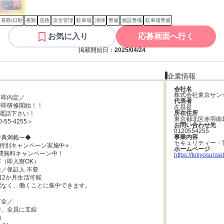
昼勤/日勤
夜勤
道路
安全管理
駐車場
清掃
警備
施設警備
駐車場警備
お気に入り
応募画面へ行く
掲載開始日：
2025/04/24
企業情報
会社名
株式会社東京サン
即内定／

代表者
即研修開始！！

左昌是
所在住所
電話下さい！

東京都北区赤羽南1
-55-4255＞

お問い合わせ先
0120554255
事業内容
典満載ー◆

セキュリティー・
特別キャンペーン実施中⭐

ホームページ
費無料キャンペーン中！

https://tokyosunset
（即入寮OK）

／保証人 不要

12か月生活可能

なく、働くことに集中できます。

全／

、全員に支給


