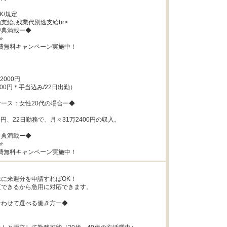
/規定

支給､残業代別途支給br>

典満載ー◆



費無料キャンペーン実施中！

000円

00円＊手当込み/22日出勤）

ース：女性20代の場合ー◆

0円、22日勤務で、月々31万2400円の収入。

典満載ー◆



費無料キャンペーン実施中！
に来週分を申請すればOK！

できるから急用に対応できます。

わせて選べる働き方ー◆
