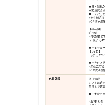
★日・週払OK
★交通費全額
◆ー今だけ特
⭐新生活応援⭐
✨1年間の寮
【給与例】

給与例

⭐月収例31万2
（日給1万42
◆ーモデルケ
【1年目】

日給1万420
◆ー今だけ特
⭐新生活応援⭐
✨1年間の寮
休日休暇
休日休暇

シフトは週末
前日まで変更
◆ー予定に合
⭐週3日勤務
