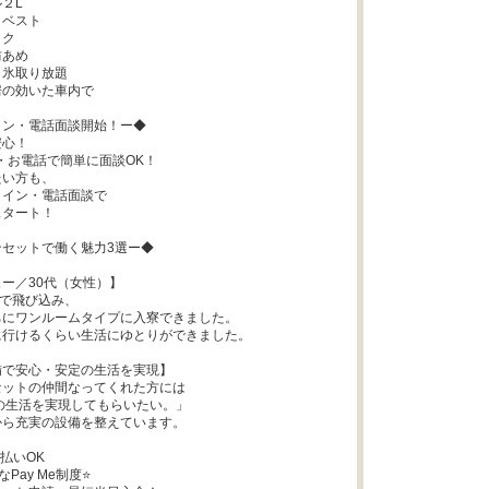
２L

ベスト

ク

あめ

氷取り放題

の効いた車内で

ン・電話面談開始！ー◆

心！

・お電話で簡単に面談OK！

い方も、

イン・電話面談で

タート！

セットで働く魅力3選ー◆

ー／30代（女性）】

で飛び込み、

にワンルームタイプに入寮できました。

行けるくらい生活にゆとりができました。

で安心・安定の生活を実現】

ットの仲間なってくれた方には

ら充実の設備を整えています。

払いOK

Pay Me制度⭐
