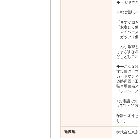
◆ー実現でき
⭐住む場所と
「今すぐ働き
「安定して働
「マイペース
「ガッツリ働
こんな希望も
さまざまな希
どしどしご相
◆ーこんな経
施設警備／立
ガードマン／
道路巡回／工
駐車場警備／
ドライバー／
⭐お電話での
＜TEL：0120
年齢の条件と
り））
勤務地
株式会社東京