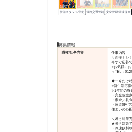
警備スタッフ/守衛
道路交通管制
安全管理/環境保全
募集情報
職種/仕事内容
仕事内容

＼面接ナシ！
今すぐ応募で
⭐お気軽にお
＜TEL：0120
◆ー今だけ特
⭐新生活応援
✨1年間の寮
・完全個室寮
・敷金／礼金
・家賃0円で
住まいの心配
＼暑さ対策万
★暑さ対策で
・冷凍飲料物