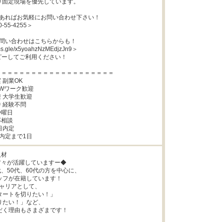
限り固定現場を優先しています。

あればお気軽にお問い合わせ下さい！

-55-4255＞

問い合わせはこちらからも！

rms.gle/x5yoahzNzMEdjzJn9＞

ピーしてご利用ください！

＝＝＝＝＝＝＝＝＝＝＝＝＝＝＝＝＝＝＝

副業OK

Wワーク歓迎

 大学生歓迎

 経験不問

曜日

相談

内定

 内定まで1日
材

々が活躍していますー◆

代、50代、60代の方を中心に、

ャリアとして、
