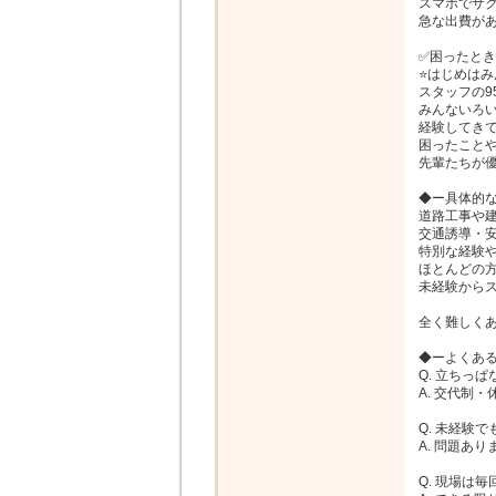
スマホでサク
急な出費があ
✅困ったとき
⭐はじめはみ
スタッフの9
みんないろい
経験してきて
困ったことや
先輩たちが優
◆ー具体的な
道路工事や建
交通誘導・安
特別な経験や
ほとんどの方
未経験からス
全く難しくあ
◆ーよくある
Q. 立ちっぱ
A. 交代制
Q. 未経験で
A. 問題あ
Q. 現場は毎