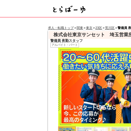
求人・転職トップ
>
関東
>
東京
>
23区
>
荒川区
>
警備員 
株式会社東京サンセット 埼玉営業所
警備員 夜勤スタッフ
アルバイト・パート