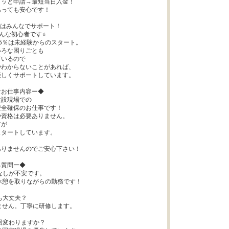
ッと申請→最短当日入金！

っても安心です！

はみんなでサポート！

んな初心者です⭐

5％は未経験からのスタート。

ろな困りごとも

いるので

わからないことがあれば、

しくサポートしています。

お仕事内容ー◆

設現場での

全確保のお仕事です！

資格は必要ありません。

が

タートしています。

りませんのでご安心下さい！

質問ー◆

なしが不安です。

・休憩を取りながらの勤務です！

も大丈夫？

りません。丁寧に研修します。

回変わりますか？
