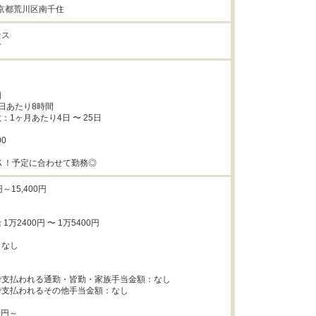
3東京都荒川区南千住
ス

ア


日あたり8時間

1ヶ月あたり4日 〜 25日

0

Ｋ！予定に合わせて勤務◎
～15,400円

万2400円 〜 1万5400円

なし



支払われる通勤・皆勤・家族手当金額：なし

支払われるその他手当金額：なし

円～
