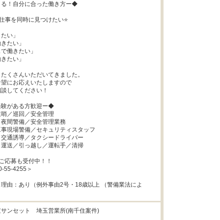
る！自分に合った働き方ー◆

仕事を同時に見つけたい⭐

たい」

きたい」

で働きたい」

きたい」

たくさんいただいてきました。

望にお応えいたしますので

談してください！

験がある方歓迎ー◆

哨／巡回／安全管理

夜間警備／安全管理業務

事現場警備／セキュリティスタッフ

交通誘導／タクシードライバー

運送／引っ越し／運転手／清掃

ご応募も受付中！！

-55-4255＞

理由：あり（例外事由2号・18歳以上 （警備業法によ
サンセット　埼玉営業所(南千住案件)
