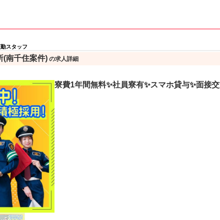
夜勤スタッフ
(南千住案件)
の求人詳細
寮費1年間無料✨社員寮有✨スマホ貸与✨面接