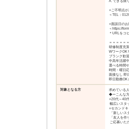
A. できる
⭐ご不明点が
＜TEL：0120
⭐面談日のお
＜https://fo
＊URLをコ
＝＝＝＝＝＝
研修制度充実 
WワークOK 
ブランク歓迎
中高年活躍中
選べる時間や
時間・曜日応
面接なし 即日
即日勤務OK
対象となる方
求めている人
◆ーこんな方
⭐20代～40
 幅広いスタッフが在籍しています！

⭐セカンドキ
 「新しいスタートを切りたい！」

 「友人を作りたい！」など、

 ご応募いただく理由もさまざまです！
