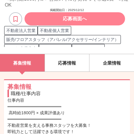
OK
掲載開始日：
2025/12/12
応募画面へ
不動産法人営業
不動産個人営業
販売/フロアスタッフ（アパレル/アクセサリー/インテリア）
データ/文字入力
Microsoft Excel
Microsoft Word
Microsoft Outlook
MOS Word一般
MOS Excel一般
募集情報
応募情報
企業情報
MOS Outlook一般
宅地建物取引士
事務
事務/受付職担当
一般事務
タイピング
書類作成
書類整理
書類確認
書類管理
契約書作成
契約書保管
契約書管理
見積書作成
募集情報
職種/仕事内容
アシスタント
電話対応
メール対応
来客対応
資料作成
仕事内容

資料整理
営業
営業担当
══════════════════

 高時給1800円 × 成果評価あり

══════════════════

不動産営業を支える事務スタッフを大募集！

即戦力として活躍できる環境です！
