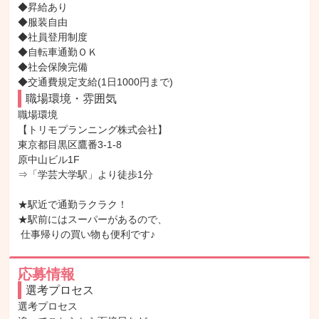
◆昇給あり

◆服装自由

◆社員登用制度

◆自転車通勤ＯＫ

◆社会保険完備

◆交通費規定支給(1日1000円まで)
職場環境・雰囲気
職場環境

【トリモプランニング株式会社】

東京都目黒区鷹番3-1-8

原中山ビル1F

⇒「学芸大学駅」より徒歩1分

★駅近で通勤ラクラク！

★駅前にはスーパーがあるので、

 仕事帰りの買い物も便利です♪
応募情報
選考プロセス
選考プロセス
