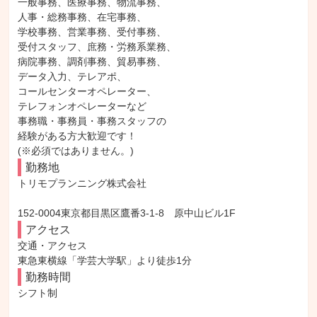
一般事務、医療事務、物流事務、

人事・総務事務、在宅事務、

学校事務、営業事務、受付事務、

受付スタッフ、庶務・労務系業務、

病院事務、調剤事務、貿易事務、

データ入力、テレアポ、

コールセンターオペレーター、

テレフォンオペレーターなど

事務職・事務員・事務スタッフの

経験がある方大歓迎です！

(※必須ではありません。)
勤務地
トリモプランニング株式会社

152-0004東京都目黒区鷹番3-1-8　原中山ビル1F
アクセス
交通・アクセス

東急東横線「学芸大学駅」より徒歩1分
勤務時間
シフト制
