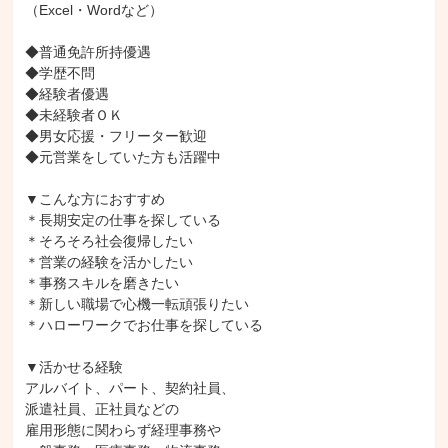
（Excel・Wordなど）

◆普通免許所持優遇

◆学歴不問

◆経験者優遇

◆未経験者ＯＫ

◆男女応援・フリーター歓迎

◆元営業をしていた方も活躍中

▼こんな方におすすめ

＊長期安定の仕事を探している

＊そろそろ社会復帰したい

＊営業の経験を活かしたい

＊事務スキルを磨きたい

＊新しい職場で心機一転頑張りたい

＊ハローワークでお仕事を探している

▼活かせる経験

アルバイト、パート、契約社員、

派遣社員、正社員などの

雇用形態に関わらず経理事務や
