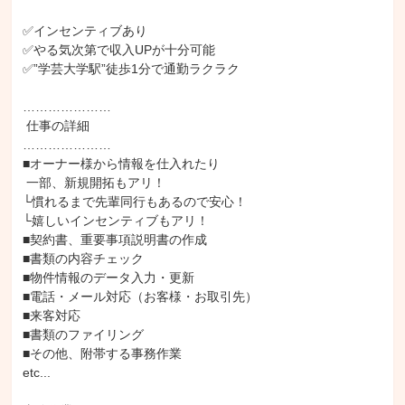
✅インセンティブあり

✅やる気次第で収入UPが十分可能

✅”学芸大学駅”徒歩1分で通勤ラクラク

…………………

 仕事の詳細

…………………

■オーナー様から情報を仕入れたり

 一部、新規開拓もアリ！

└慣れるまで先輩同行もあるので安心！

└嬉しいインセンティブもアリ！

■契約書、重要事項説明書の作成

■書類の内容チェック

■物件情報のデータ入力・更新

■電話・メール対応（お客様・お取引先）

■来客対応

■書類のファイリング

■その他、附帯する事務作業

etc...
