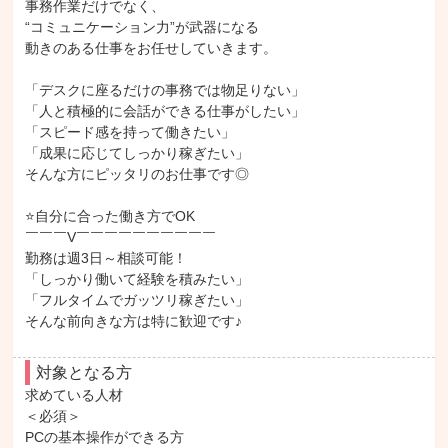
事務作業だけでなく、

“コミュニケーション力”が武器になる

動きのある仕事をお任せしていきます。

「デスクに座るだけの事務では物足りない」

「人と積極的に会話ができる仕事がしたい」

「スピード感を持って働きたい」

「成果に応じてしっかり稼ぎたい」

そんな方にピッタリのお仕事です◎

⭐自分に合った働き方でOK

￣￣￣V￣￣￣￣￣￣￣￣￣￣

勤務は週3日～相談可能！

「しっかり働いて経験を積みたい」

「フルタイムでガッツリ稼ぎたい」

そんな前向きな方は特に歓迎です♪
対象となる方
求めている人材

＜必須＞

PCの基本操作ができる方
