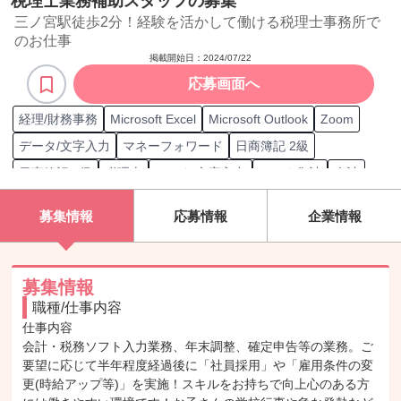
税理士業務補助スタッフの募集
三ノ宮駅徒歩2分！経験を活かして働ける税理士事務所で
のお仕事
掲載開始日：
2024/07/22
応募画面へ
経理/財務事務
Microsoft Excel
Microsoft Outlook
Zoom
データ/文字入力
マネーフォワード
日商簿記 2級
日商簿記 3級
税理士
データ/文字入力
データ集計
会計
税務
税務申告
電話対応
募集情報
応募情報
企業情報
募集情報
職種/仕事内容
仕事内容

会計・税務ソフト入力業務、年末調整、確定申告等の業務。ご
要望に応じて半年程度経過後に「社員採用」や「雇用条件の変
更(時給アップ等)」を実施！スキルをお持ちで向上心のある方