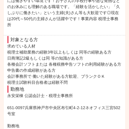
には働きやすい環境です！お子さんの学校行事や急な発熱など
のお休みにも理解のある職場です。「経験を活かしたい」「久
しぶりに働きたい」という主婦(夫)さん等も大歓迎です◎現在
は20代～50代の主婦さんが活躍中です！事業内容 税理士事務
所
対象となる方
求めている人材

税理士補助業務の経験3年以上もしくは 同等の経験ある方

日商簿記2級もしくは同 等の知識がある方

各種会計ソフトまたは 各種税務申告ソフトの利用経験がある方

申告書の作成経験がある方

会計事務所で 働いた経験がある方歓迎、ブランクＯＫ

税理士試験科目合格者は経験不問
勤務地
永安栄棟 公認会計士・税理士事務所

651-0097兵庫県神戸市中央区布引町4-2-12ネオフィス三宮502
号室

勤務地
