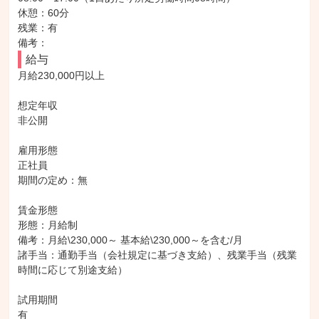
休憩：60分

残業：有

備考：
給与
月給230,000円以上

想定年収

非公開

雇用形態

正社員

期間の定め：無

賃金形態

形態：月給制

備考：月給\230,000～ 基本給\230,000～を含む/月

諸手当：通勤手当（会社規定に基づき支給）、残業手当（残業
時間に応じて別途支給）

試用期間

有
