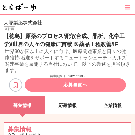
大塚製薬株式会社
正社員
【徳島】原薬のプロセス研究(合成、晶析、化学工
学)/世界の人々の健康に貢献 医薬品工程改善/IE
世界80か国以上に人々に向け、医療関連事業と日々の健
康維持/増進をサポートするニュートラシューティカルズ
関連事業を展開する当社において、以下の業務を担当頂き
ます。
掲載開始日：
2024/03/06
応募画面へ
募集情報
応募情報
企業情報
募集情報