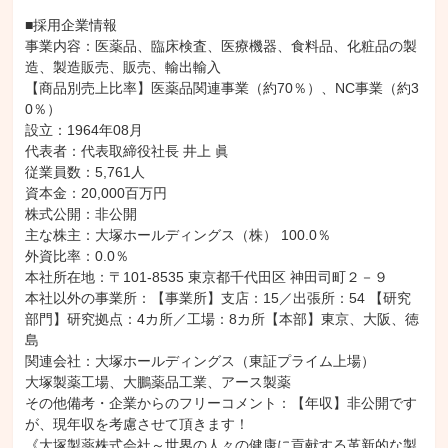
■採用企業情報

事業内容：医薬品、臨床検査、医療機器、食料品、化粧品の製
造、製造販売、販売、輸出輸入

【商品別売上比率】医薬品関連事業（約70％）、NC事業（約3
0％）

設立：1964年08月

代表者：代表取締役社長 井上 眞

従業員数：5,761人

資本金：20,000百万円

株式公開：非公開

主な株主：大塚ホールディングス（株） 100.0％

外資比率：0.0％

本社所在地：〒101-8535 東京都千代田区 神田司町２－９

本社以外の事業所：【事業所】支店：15／出張所：54 【研究
部門】研究拠点：4カ所／工場：8カ所【本部】東京、大阪、徳
島

関連会社：大塚ホールディングス（東証プライム上場）

大塚製薬工場、大鵬薬品工業、アース製薬

その他備考・企業からのフリーコメント：【年収】非公開です
が、現年収を考慮させて頂きます！

《大塚製薬株式会社～世界の人々の健康に貢献する革新的な製