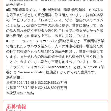
品を創造～》

■医療関連事業では、中枢神経領域、循環器/腎領域、がん領域
を最重点領域として研究開発に取り組んでいます。抗精神病薬
の「エビリファイ」「レキサルティ」では、独自のメカニズム
による新しい治療を世界中の患者に提供。世界に先駆けて、薬
の飲み忘れを防ぐデジタル製剤やこれまで治療薬がなかった腎
臓の難病向けの新薬を上市し、医療に貢献しています。

■ニュートラシューティカルズ(※)関連事業では、医療関連事業
で培われたノウハウを活かし、人々の健康の維持・増進のため
の科学的根拠をもった独創的な製品を開発し、世界へ提案して
います。またそれらの製品価値を伝える活動を粘り強く続ける
ことで、今までにない新たな市場を創り出しています。※ニュ
ートラシューティカルズ（Nutraceuticals）とは、Nutrition（栄
養）とPharmaceuticals（医薬品）から作られた言葉です。

決算情報：

決算期2024/12 売上高2,329,861百万円

決算期2025/12 売上高2,468,892百万円

※決済単位：連結
応募情報