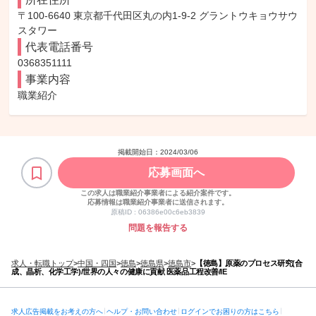
〒100-6640 東京都千代田区丸の内1-9-2 グラントウキョウサウ
スタワー
代表電話番号
0368351111
事業内容
職業紹介
掲載開始日：
2024/03/06
応募画面へ
この求人は職業紹介事業者による紹介案件です。
応募情報は職業紹介事業者に送信されます。
原稿ID :
06386e00c6eb3839
問題を報告する
求人・転職トップ
>
中国・四国
>
徳島
>
徳島県
>
徳島市
>
【徳島】原薬のプロセス研究(合
成、晶析、化学工学)/世界の人々の健康に貢献 医薬品工程改善/IE
求人広告掲載をお考えの方へ
ヘルプ・お問い合わせ
ログインでお困りの方はこちら