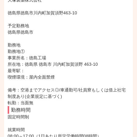
大塚製薬株式会社

徳島県徳島市川内町加賀須野463-10

予定勤務地

徳島県徳島市

勤務地

勤務地①

事業所名：徳島工場

所在地：徳島県 徳島市 川内町加賀須野 463-10

最寄駅：

喫煙環境：屋内全面禁煙

備考：空港までアクセス◎/車通勤可/社員寮もしくは借上社宅
制度あり(企業規定に基づく)

転勤：当面無
勤務時間
固定時間制

就業時間

08:00～17:00（1日あたり所定労働時間08時間）
