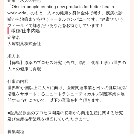
企業・求人の特色
「Otsuka-people creating new products for better health
worldwide」のもと、人々の健康を身体全体で考え、疾病の診
断から治療までを担うトータルカンパニーです。“健康”という
フィールドで輝きたいあなたをお待ちしています！
職種/仕事内容
企業名

大塚製薬株式会社

求人名

【徳島】原薬のプロセス研究（合成、晶析、化学工学）/世界の
人々の健康に貢献

仕事の内容

世界80か国以上に人々に向け、医療関連事業と日々の健康維持/
増進をサポートするニュートラシューティカルズ関連事業を展
開する当社において、以下の業務を担当頂きます。

■医薬品原薬のプロセス開発の初期から商用生産に関する研究
及び生産技術業務を担当していただきます。

募集職種
