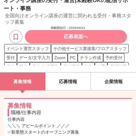
オンライン講座の受付・運営|未経験OKの配信サポ
ート・事務
全国向けオンライン講座の運営に関われる受付・事務スタ
ッフ募集
掲載開始日：
2026/04/21
応募画面へ
イベント運営スタッフ
その他サービス業接客/フロアスタッフ
受付
データ/文字入力
Zoom
PC
チラシ作成
予約受付
事務
受付
店舗/施設運営
店舗運営
接客
教育
電話対応
電話応対
オンラインイベント企画
募集情報
応募情報
企業情報
募集情報
職種/仕事内容
仕事内容

＼＼＼ アピールポイント ／／／

✅新業態スタートのオープニング募集
