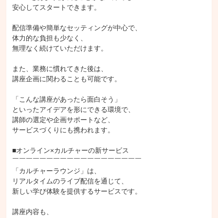
安心してスタートできます。

配信準備や簡単なセッティングが中心で、

体力的な負担も少なく、

無理なく続けていただけます。

また、業務に慣れてきた後は、

講座企画に関わることも可能です。

「こんな講座があったら面白そう」

といったアイデアを形にできる環境で、

講師の選定や企画サポートなど、

サービスづくりにも携われます。

■オンライン×カルチャーの新サービス

￣￣￣￣￣￣￣￣￣￣￣￣￣￣￣￣￣￣￣

「カルチャーラウンジ」は、

リアルタイムのライブ配信を通じて、

新しい学び体験を提供するサービスです。

講座内容も、
