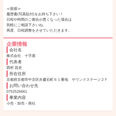
≪面接≫

履歴書(写真貼付)をお持ち下さい！

日程や時間のご都合が悪くなった場合は

気軽にご相談下さいね。

再度、日程調整をさせていただきます。
企業情報
会社名
株式会社　十字屋
代表者
西村 昌史
所在住所
京都府京都市中京区弁慶石町６１番地　サウンドステージ２Ｆ
お問い合わせ先
0752526661
事業内容
小売・卸売・商社