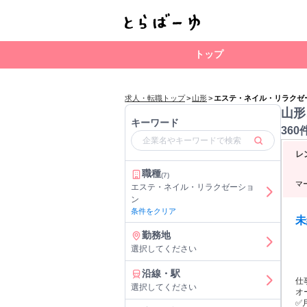
トップ
求人・転職トップ
>
山形
>
エステ・ネイル・リラクゼ
山形
キーワード
360
レ
職種
(7)
マ
エステ・ネイル・リラクゼーショ
ン
条件をクリア
未
勤務地
選択してください
沿線・駅
仕
選択してください
オ
✅