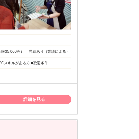
：時給 1040円 〜 ・交通費支給（月上限35,000円） ・昇給あり（業績による）
キルがある方 ■歓迎条件
 （アパレル販売や受付など） ・人と話すこ
す⭐
詳細を見る