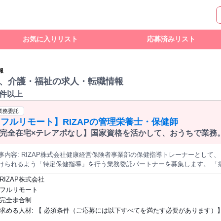
お気に入りリスト
応募済みリスト
報
、介護・福祉の求人・転職情報
0件以上
業務委託
フルリモート】RIZAPの管理栄養士・保健師
完全在宅×テレアポなし】国家資格を活かして、おうちで業務
・Wワーカー活躍中！「平日の日中だけ」「夕方以降の数時間
た時間調整が可能です。1件ごとの成果報酬型だから、頑張っ
康経営保険者事業部の保健指導トレーナーとして、 参加者がより健康的な生活習慣を身に
実のサポート体制で、安心の在宅ワークを始めませんか？
られるよう「特定保健指導」を行う業務委託パートナーを募集します。 「病気の手前」で食い止める、未来の健康
くり 健康診断で生活習慣病のリスク（メタボリックシンドローム等）が見つ
RIZAP株式会社
専門知識を活かし、「病気にならないための生活習慣改善」を伴走しながら
フルリモート
常にやりがいのあるお仕事です！ ≪応募条件≫ 保健師または管理栄養士の資格をお持ちの方 ※対象資格をお持
完全歩合制
であれば、特定保健指導の業務自体が初めての方もご応募可能です。「人の
求める人材: 【 必須条件（ご応募には以下すべてを満たす必要があります）】 ・管理
フェッショナルを歓迎いたします。 ≪業務開始までのステップ（実技スキルチェック）≫ 弊社では、業務を委
するパートナーの皆様とスムーズにお取引を開始するため、事前に業務ガイ
栄養士 または 保健師 の資格をお持ちの方 ※業務委託契約の締結となりま