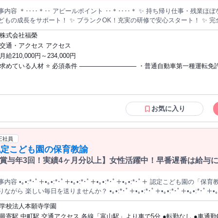
事内容 ＊‥‥＊‥ アピールポイント ‥＊‥‥＊ ✨ 持ち帰り仕事・残業ほぼ
どもの成長をサポート！ ✨ ブランクOK！充実の研修で安心スタート！ ✨ 
‥‥＊‥‥＊‥‥＊‥‥＊‥‥＊ ┏────────────────┓ 【働きやすさに自信があります】 子どもたち
株式会社福榮
施設に来るのは午後から。 午前中は準備や事務作業に集中でき、 業務時間内に仕事が
交通・アクセス アクセス
験が輝く場所です】 教員免許や保育士資格はあるけれど 実務から離れていた
月給210,000円～234,000円
ーします◎ ┗────────────────┛ ⭐具体的なお仕事 ￣￣V￣￣￣￣￣￣￣￣￣￣￣￣￣￣￣￣￣
求めている人材 ⭐ 必須条件 ───────────── ・普通自動車第一種運転免
的・発達に特性のあるお子さまを対象に、 一人ひとりのペースに合わせた成
い！」という成功体験を 一緒に積み重ねていく、やりがいのあるお仕事です。 ✅ 企画・運営（レクリエーショ
定可） ・下記のいずれかに該当する方 └ 保育士資格をお持ちの方 └ 教員免
菓子作りや工作、手先を使った遊びなど コミュニケーションを育む企画を行い
種・教科不問）をお持ちの方 └ 社会福祉士、精神保健福祉士の資格をお持ちの
の補助や、集団生活でのルールを学ぶ ためのサポートを優しく行います。 ✅
学療法士、作業療法士、言語聴覚士をお持ちの方 └ 大学等で社会福祉学・心
の 安全な移動をサポートします（AT車使用）。 ⏩ 業務の流れ（平日例） ─────────── ・09:00～ 出社。ミ
育学・社会学を専修した方 └ 高卒以上で児童福祉事業での実務経験が2年以
お気に入り
ティング、活動の準備 ・10:00～ 個別支援計画の作成や事務作業 ・12:00～ お
⭐ 歓迎条件 ───────────── ・児童発達支援、放課後等デイサービスで
に出発 ・14:00～ 手洗い・うがい、宿題のサポート ・15:00～ みんなでおやつ
・学童保育や教育現場での経験 ・ブランクがある方の職場復帰も大歓迎！ 
クリエーション ・17:30～ ご自宅へのお送り、片付け ・18:00～ 退社。
験からのチャレンジも応援します。 ⭐ 求める人物像 ────────────── ・子どもが
正社員
充てられるため、 心にゆとりを持って子どもたちを迎えられます。 ⭐ 教育体制 ─────────── 入社後まずは、
好きな方、成長を一緒に喜べる方 ・ワークライフバランスを大切にしたい方
認定こども園の保育教諭
輩スタッフと一緒に行動し、 子どもたちの顔や名前、施設のルールを 覚える
ワークを重視し、周囲と協力できる方 ・明るく前向きに業務に取り組める方
で業務をお任せすることはありません。 困ったことがあればすぐに相談でき
賞与年3回！実績4ヶ月分以上】女性活躍中！早番遅番は給与にプ
────────── 将来的には、児童発達支援管理責任者への ステップアップも全力で応
します。 必要な資格取得のためのサポート体制も 整えており、長くキャリアを築ける環境で
容 •｡•:*･ﾟ＋•｡•:*･ﾟ＋•｡•:*･ﾟ＋•｡•:*･ﾟ＋•｡•:*･ﾟ＋ 認定こども園の「保育教諭」を大募集！ 子どもたちの成長を見
セージ ───────────── 子どもたちの笑顔を引き出すためには、 まず
んか？ •｡•:*･ﾟ＋•｡•:*･ﾟ＋•｡•:*･ﾟ＋•｡•:*･ﾟ＋•｡•:*･ﾟ＋ …求人の
切だと考えています。 「資格を活かして、もう一度働きたい」 「子どもとじ
……………………… ✅賞与年3回！実績4ヶ月分以上 ✅早番遅番は給与にプラス7,000円！ ✅ほぼ残業なし！ ✅
なたの想いを、当社で実現しませんか？ 少しでも興味をお持ちいただけまし
学校法人本願寺学園
！若手が輝く職場 …………………………………………… ＜業務内容＞ 認定こども園「徳風幼稚園」にて 子
────【当社について】───── 私たちは、地域に根ざした児童福祉サービ
最寄駅 中町駅 交通アクセス 各線「富山駅」より車で5分 ●転勤なし ●車通勤OK ●無料