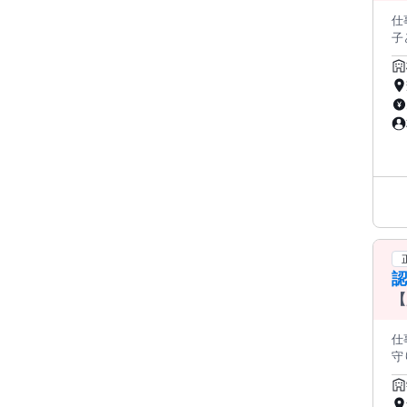
仕
子
＊‥‥＊
が
経
丁寧にフォロ
知
し
お
題
宅まで
ー
え
レ
備に
先
人
【
ださい。 ⭐ キャリアアップ ───
援
仕事内
ッ
守りながら 楽しい毎日を送りませ
大
POINT…
あ
女性活躍中
─