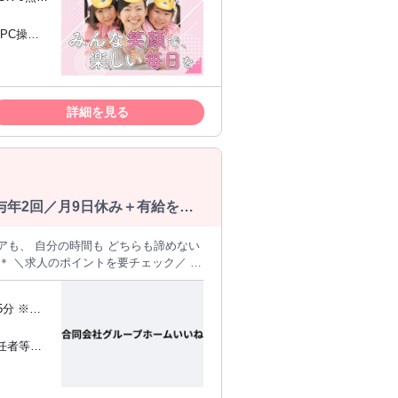
います。
詳細を見る
与年2回／月9日休み＋有給を取