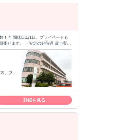
というこ
ね！
の病棟にて、 入院患者様への介護業務
の方、ブラ
清掃など ・その他、看護師のサポート
り組める
代15名と 幅広い年齢層が活躍中！ 休憩時
経験・資格は一切不
詳細を見る
が多数います。 入社後は、先輩スタッ
大丈夫です。 ＼子育て世代
望休みをとれるケースが多いです。 ・
間ではすべての方が産育休を取得されてい
急な発熱でのお休みが取りやすい環境！
母さんの通院や 自身の通院などに活用