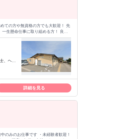
画・運営
祉士、ヘル
いただけるよう、一人ひとりに寄り添っ
な
たい方 ・
ていきましょう。 また、弊社独自の資
方 ・地域
 「認知症介護基礎研修」などの資格取
詳細を見る
事のやりがい 少人
復帰・職場
ができます。 日々のコミュニケーショ
宅 住宅
い生活を支えられている実感が大きなや
ム 訪問
私がやりたかった介護だ」と実感してい
のため））
のお仕事です ・未経験者歓迎！