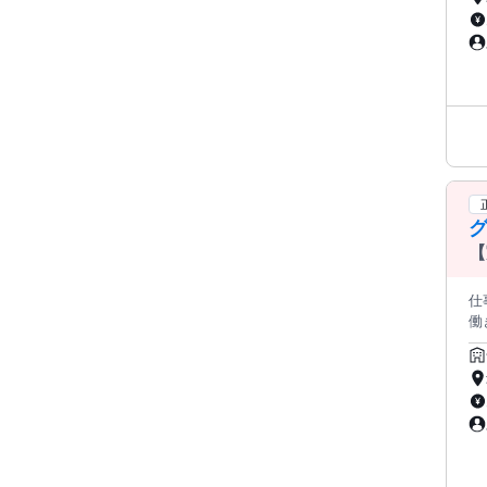
どもたち
ひ
き
【
り
仕事内
働き方を。 ・－・－・－・
実働7時間・1
数拠点を展開
【仕事内容】 グループ
援 ・職員マネジメント、勤務表作成 ・外部やご家族への連絡報告 ・支援会議や担当者会議への参加 ・利用者様の入所
／退所管理 ・利用者様に対
の 作成／説明／同意 ・管理者への支援状況報告 など 【職場の雰囲気】 少人数でアットホーム。 利用者様との距離が