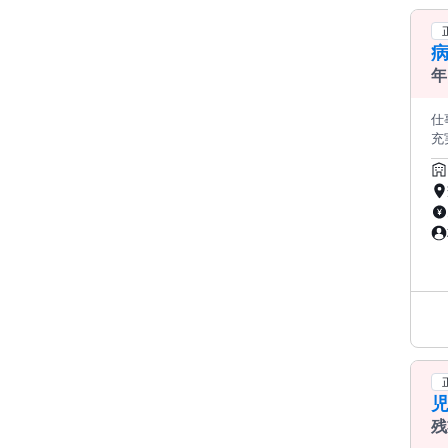
病
年
仕事内
充実！ ・未経験・無資格から正社員！ 経験は
は3.
・育
━━━━━━ 仕事内容
る
全般をご担
安
業務 などを
女
間
問
フ
の
育
ま
・
残
さ