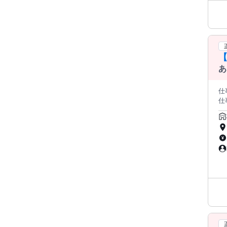
【
あ
仕事内容: 【仕事内容】 小学
仕事です。 地域の子どもた
な仕事内容】 ・放課後
プログ
作成（持
間
こ