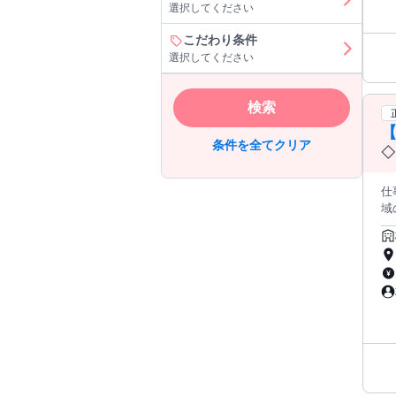
選択してください
ます。 実際の対象者様をご担当いただく前に
ー
こだわり条件
実
選択してください
≪
要
相
検索
ム
条件を全てクリア
◇
仕事内容: 小学校1年生～高校
域
放
ン
はあ
め