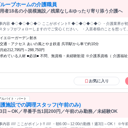
化や挑戦を楽しみ、新しい取り組みに前向きな姿勢を持てる方 ・送迎、記録、保護者
グループホームの介護職員
対応を含め、チームワークを大切にできる方 ・会社の「デジタルスキル育成」の教育
用者18名の小規模施設／残業なし&ゆったり寄り添う介護へ
観に共感し、自ら体現できる方 ・未来志向で、中長期的に子どもや地域と関わってい
く意思のある方
内容 ◆◇◆◇◆◇◆◇ ここがポイント!! ◆◇◆◇◆◇◆◇ ・介護業界が初めての方や無資格の方でも大歓迎！ 先
ッフがフォローしますのでご安心ください。 ・入居者様のことを想って、一生懸命仕事に取り組める方！ 良い
気で仕事ができるよう、スタッフ一丸となって取り組んでいます。 ・アットホームな環境！ 年代の壁などなく、
イエローガーデン射水
囲気で馴染みやすい職場です。 ・2ユニット（利用者18名）の少人数施設♪ 時間に追われる介護ではなく、一
交通・アクセス あいの風とやま鉄道 呉羽駅から車で約10分
りに寄り添ったケアを目指します。 ◆◇◆◇◆◇◆◇◆◇◆◇◆◇◆◇◆◇◆◇◆◇◆◇ 認知症対応型グルー
月給212,795円～288,750円
ホーム「イエローガーデン射水」にて、入居者様の生活支援全般をお任せします。 ●レクリエーションの企
求めている人材 ■必須■ 不問、無資格・未経験歓迎 ※介護系資格（ 介護福
設内の環境整備・清掃 ●食事・排泄・入浴などの介助 ★当施設の特徴 1ユニット9名（2ユニット並列型）の施設で
。 時間に追われる介護ではなく、ご本人のペースに合わせて楽しく生活して
パー1級、ヘルパー2級、初任者研修、実務者研修 など）や経験がある方優遇 ■こん
しています。 ー ★仕事の学び方 入社後は、先輩スタッフによる丁寧なOJT研修からスタートします。 ま
方におススメです■ ・介護業界に興味のある方 ・新しいことにチャレンジし
は施設の雰囲気や利用者様のお名前を覚えることから、あなたのペースで始め
残業ほぼなしで働きたい方 ・ブランクがあって職場復帰を不安に思っている
制度を構築しており、働きながらステップアップできる教育体制があります。
に貢献したい方 ・長く勤めたい方 ＼こんな方にもオススメ／ 福祉業界で社会貢献が
お気に入り
支援制度もご用意していますので、ブランクからもう一度専門性を深めたい方も安心です。 ★仕
したい方 身体介護・生活援助・ケアワーカー経験者 子育て卒業により社会
のグループホームだからこそ、利用者様一人ひとりと深い信頼関係を築くこと
復帰をお考えの方 以下での勤務経験者の方 デイサービス サービス付高齢者住
の中で「ありがとう」と笑顔で言っていただける瞬間や、ご本人の自分らし
型有料老人ホーム 特別養護老人ホーム 介護老人保健施設 介護付有料老人ホー
アルバイト・パート
がいに繋がります。 訪問介護や他施設での経験がある方なら、「これこそが
介護・訪問入浴 年齢の条件と理由：あり（例外事由1号・65歳未満（定年
護施設での調理スタッフ(午前のみ)
だける環境です。
3日～OK／早番手当1回200円／午前のみ勤務／未経験OK
内容 //// ここがポイント!! //// ・朝6:00～12:00の勤務！週3日～OK！ ※午前中のみ