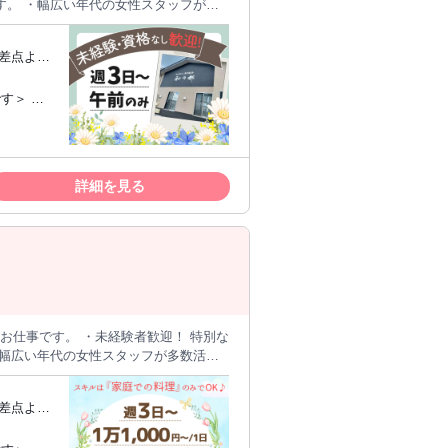
フが多
交差点より
～3名で従事します。 準備・下ごしらえ
でる、揚げるといった ご家庭での料理
合わせ対応が必要な場合、 調理手順の
クがあって
ながら利用者様に喜ばれる食事を仕上げ
事を探し
はたわいのない会話もしながら働いていま
高年からシ
詳細を見る
、心伝わる介護サービスをご提供できる
などを十分汲み取り、きめ細かなサービ
に、リハビリテーション、レクリエーシ
中は看護師が常駐し、定期的にみなさま
に速やかに連絡するため安心。 - 設
shinminato-nagomi.com - 関連施
川県・富山県に介護福祉サービスを展開。
ビスまで、さまざまな形で高齢者のみな
交差点より
従事します。 準備・下ごしらえからお皿
げるといった ご家庭での料理経験を活