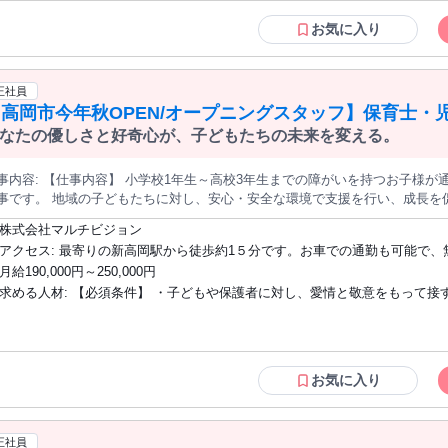
師または正看護師資格 ・介護経験、 障害者福祉施設での実務経験 ・タブレット端末
やPCの操作スキル （入力業務があるため） 〈POINT〉 ・経験者歓迎 ・有資格者歓迎
お気に入り
・U／Iターン歓迎 ・40代以上応募可 ・30代活躍中 ・40代活躍中 ・子育てママ／パパ
在籍中 ⇒お子さんの体調不良時などの、 急な休みの相談がしやすい環境です！ ※18
歳未満の方は22時までの勤務となります 最終学歴 高卒以上
正社員
高岡市今年秋OPEN/オープニングスタッフ】保育士・
なたの優しさと好奇心が、子どもたちの未来を変える。
校1年生～高校3年生までの障がいを持つお子様が通う放課後デイサービスでの指導員のお
ちに対し、安心・安全な環境で支援を行い、成長を促す役割を担っていただきます。 【主
の子どもたちの身の回りの支援や遊びを通じた教育・指導 ・子どもたちの個々の特性に応じた
株式会社マルチビジョン
ラム、イベントの作成補助・実施 ・保護者とのコミュニケーションおよび相談対応 ・定期的な記録や報告書の
アクセス: 最寄りの新高岡駅から徒歩約1５分です。お車での通勤も可能で、無料駐車
ち帰り仕事はありません） ・社有車を利用した送迎（AT限定可） 子どもたちと一緒に成長し、共に楽しい時
場完備です。通勤に便利な立地となっております。
月給190,000円～250,000円
を過ごすことが求められます。地域社会への貢献を実感できるやりがいのあ
求める人材: 【必須条件】 ・子どもや保護者に対し、愛情と敬意をもって接する姿勢
・チームでの業務において、基本的な協調性と報告・連絡・相談ができること 
Word・Excelなど基本的なPC操作スキル 下記いずれかの資格または実務経験を有する
と （いずれか1つで可。児童指導員任用資格に準ずる要件） ・保育士、教員免許
（小・中・高） ・社会福祉士、精神保健福祉士 ・福祉・教育・保育などの児童福祉分
お気に入り
野での実務経験（2年以上） 【求める人物像】（共に働きたい人の“在り方”） ・子ども
たちの小さな成長や変化に喜びを感じられる方 ・指示待ちではなく、「自分から考
え、動ける」方 ・年齢や特性の異なる子どもたちに対して、柔軟に対応できる方 ・変
正社員