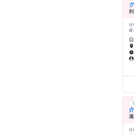
利
仕事
輩スタ
雰囲
明るい雰
人ひと
プ
●施
す
たケアを目指
ず
格
得
数
ン
り
介
た
週
仕事