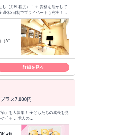
なし（月5h程度）！ ✨ 資格を活かして
完全週休2日制でプライベートも充実！
終わる環境です！ 【あなたの
…という方も大歓迎。 先輩スタッフが
許（AT限
長支援を行います。 「できた！」「楽
ン）
許（学校
ます。 ✅ 学習支援・生活サポート 宿
方 └ 理
 送迎業務 学校から施設、施設からご自
理学・教
上ある方
詳細を見る
昼休憩（60分） ・13:30～ 学校へお迎
の勤務経験
タイム♪ ・16:00～ 工作や運動などの
・実務未経
今日も一日お疲れ様でした！ ※午前中は準
 ・チーム
ことからスタートします。 いきなり一
る フラットな環境ですので、ご安心く
ラス7,000円
す。 ⭐ 採用担当からメ
スタッフ自身が笑顔で働ける環境が 何より
っくり向き合う支援がしたい」 そんな
たら、 ぜひお気軽にご応募ください！
スを 展開しております。子どもたち一人