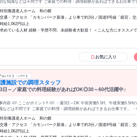
別な知識などは不問です ご家庭での料理・調理経験があればできるお仕事です。 ・幅広い年代の女性スタッ
躍中！ 年代の壁などなく、明るい雰囲気で馴染みやすい職場です。 ・シフトはお気軽にご相談ください！ 身体の
特別養護老人ホーム 和の郷
を少なめで働きたい方などもお気軽に働き方をご相談くださいね。 ///////////////////////// ＜具体的なお仕事内容＞ 厨
交通・アクセス 「カモンパーク新湊」より車で約3分／国道8号線「鏡宮」
にて食事の調理を担当していただきます。 利用者様29名に対し、1日あたり2
車で約3分
時給1,062円以上
らお皿への盛り付けまでお任せします。 切る、焼く、煮る、炊く、蒸す、ゆ
求めている人材 経験・学歴不問、未経験者大歓迎！ ＜こんな方にオススメです＞ ・
して活躍できます！ ＜入社後について＞ 先輩スタッフが仕事内容や調理手順などを最初に教えます。 調理
タッフとしてのお仕事が初めての方でもご安心ください。 利用者様の状況に
ご家庭での料理経験を活かしたい方 ・身体に無理なく働きたい方 ・ブラン
ニュアルを完備しています。（ミキサーで細かく刻むなど） みんなで協力し
職場復帰を不安に思っている方 ・地域に貢献したい方 ・長く勤めたい方 キッチンス
 ＜仕事をする環境について＞ 調理スタッフは4名が在籍しております。（男性１名・女性3名） 40～
タッフや調理補助、調理師の経験がある方も歓迎◎ 主婦（夫）パートでお仕
0代の幅広い年代のスタッフが活躍中で、明るい雰囲気の職場です。 ときに
ている方や、 ハローワークでお仕事を探している方にもぴったりです。 中
お気に入り
馴染みやすい環境ですよ。 ＜運営施設：和の郷(なごみのさと)について＞ 社会福祉法人 新湊福祉会が運営す
ニア世代まで幅広く活躍中！ たくさんのご応募お待ちしています。
特別養護老人ホームです。 新湊エリアの社会福祉発展に貢献することを志し
。 ～施設の特徴～ 1. 少人数制のきめ細かなケア 和の郷は定員29名という小規模な施設のため、利用
アルバイト・パート
様とのコミュニケーションを大切にしています。 利用者様のペースやご要望
介護施設での調理スタッフ
庭のように過ごしやすく 利用者様がこれまで暮らしてきた生活リズムに近づけるよう、使い慣れ
家具をお持ち込みいただくなど配慮。 毎日生き生きとお過ごしいただくため
3日～／家庭での料理経験があればOK◎30～60代活躍中♪
、理容・美容サービス等の多彩なサービスもご用意。 3.安心の介護・看護サービス 介護サービスは24時間体制。
ったことがあれば、昼夜問わずいつでもコールできます。 また医療面でも日
//// ここがポイント!! //// ・週3日～OK 午前実働5.5H、午後実働5.5Hのお仕事です。 ・未経験者歓迎！ 特別な
健康状態をチェック。 万一夜中に体調を崩された場合も、提携する夜間医療機関
などは不問です ご家庭での料理・調理経験があればできるお仕事です。 ・幅広い年代の女性スタッフが多数活躍
：2011年7月 従業員数：34名（男性8名：女性26名） ※パート18名 HP：http://www.
 年代の壁などなく、明るい雰囲気で馴染みやすい職場です。 ・シフトはお気軽に相談ください！ 身体の負担を少
：サンケアグループ（全30事業所を運営、700名以上のスタッフ在籍） 石
特別養護老人ホーム 和の郷
働きたい方などもお気軽に働き方をご相談くださいね。 ///////////////////////// ＜具体的なお仕事内容＞ 厨房にて食
料老人ホーム・地域密着型介護老人福祉施設からショートステイ・デイサー
交通・アクセス 「カモンパーク新湊」より車で約3分／国道8号線「鏡宮」
の調理を担当していただきます。 利用者様29名に対し、1日あたり2～3名で
まの明るくしあわせな生活をサポートしています。
車で約3分
時給1,062円以上
の盛り付けまでお任せします。 切る、焼く、煮る、炊く、蒸す、ゆでる、揚