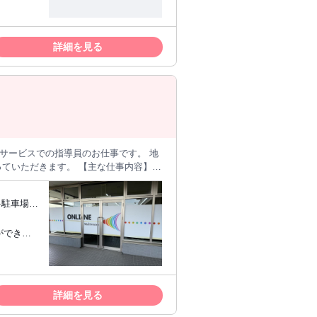
となりま
ウや評価基準をしっかりと共有した上で
単な入力操
って業務をスタートしていただけます。
をご用意
詳細を見る
てオンラインで実施 ★初回面談アポ不
任せでき
リを使ったメッセージ送信（継続支援・
理解があ
ー時のみ：初回面談の予約は原則システ
までにご参
連絡や弊
自身で引
たい方 ・
 【主な仕事内容】 *
実に向き合
の個々の特性に応じたプログラム、イベ
い、また
期的な記録や報告書の作成（持ち帰り仕事
や育児の
都合に合わ
）ができる方
ングで行
資格を有し
支援は含ま
精神保健
詳細を見る
のオンラ
ができる
など、弊