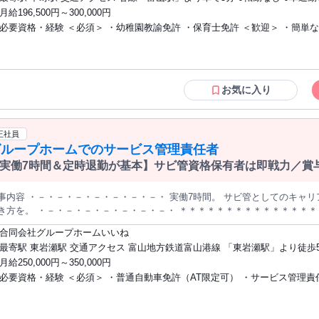
の支援をお任せします！ □具体的には… ・食事や着替え、午睡などのサポート ・活動中の安全管理 ・戸外遊
とりの 個性を尊重し、将来の自立に向けた 温かい支援をチーム全員で行って
駐車場あり
月給196,500円～300,000円
びや室内遊び ・園だより、クラスだより製作 など
必要資格・経験 ＜必須＞ ・幼稚園教諭免許 ・保育士免許 ＜歓迎＞ ・簡単なPC操作
ができる方 ⇒園だより、クラスだよりなどを製作するため ・ピアノで簡単な演奏がで
る方 ⇒簡単な童謡の伴奏が出来るレベル ●経験者歓迎 ●有資格者歓迎 ●ブランクOK
●女性活躍中 ●20代活躍中
お気に入り
正社員
グループホームでのサービス管理責任者
実働7時間＆定時退勤が基本】サビ管資格保有者は即戦力／賞
やすい
容 ・－・－・－・－・－・－・－・ 実働7時間。 サビ管としてのキャリアも、 自分の時間も どちらも諦めない
－・－・－・－・ ＊＊＊＊＊＊＊＊＊＊＊＊＊＊＊＊ ＼求人のポイントを要チェック／ ♢
7時終業 ♢サビ管の資格を正当評価 ♢月給25万円以上＋賞与年2回 ♢月9日休み＋有給取得しやすい ♢複
合同会社グループホームいいね
し業績安定 ♢書類選考なし＆オンライン面接OK ♢ブランクOK！ ＊＊＊＊＊＊＊＊＊＊＊＊＊＊＊＊
最寄駅 東岩瀬駅 交通アクセス 富山地方鉄道富山港線 「東岩瀬駅」より徒歩5分 ※上
ホームでの サービス管理責任者としての 業務全般をお任せします。 ・利用者様への生活面の支
月給250,000円～350,000円
記は本部へのアクセスです ・駅チカ ・車通勤OK ・バイク通勤OK
必要資格・経験 ＜必須＞ ・普通自動車免許（AT限定可） ・サービス管理責任者等実
するアセスメント ・サービス提供内容や記録の管理 ・個別支援計画書やモニタリングなど
践研修 またはサービス管理責任者等更新研修の 修了者 ＜歓迎＞ ・介護職員初任者研
近いのも 特徴です。
修修了者 （旧ホームヘルパー2級） ・精神保健福祉士資格 ・社会福祉士資格 ・准看護