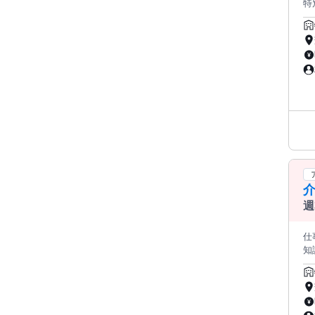
特
数活
負担
房
か
経験を活か
ス
マ
ていきましょう！
7
すので、
る
よう努めています
者
スをご提供。 2.ご家
た
週
ョン
困
仕事内容 
の
知識
立
中！
設
なめで
有
事
さ
へ