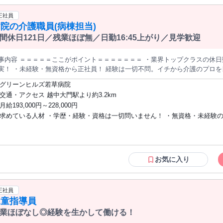
方 * 主体的に考え、自発的に行動できる方
社独自の丁寧な導入準備期間を設けています。「いきなり一人でスタート」
正社員
とは絶対にありませんので、未経験の方も安心して飛び込んできてください
院の介護職員(病棟担当)
間休日121日／残業ほぼ無／日勤16:45上がり／見学歓迎
容 ＝＝＝＝＝ここがポイント＝＝＝＝＝＝＝ ・業界トップクラスの休日数！ 年間休日121日。プライベートも
一切不問。イチから介護のプロを目指せます。 ・安定の好待遇 賞与実績
9ヶ月分！頑張りをしっかり評価します。 ・残業ほぼなし！ 勤務後の予定が立てやすい、負担の少ない環境です。
グリーンヒルズ若草病院
児休業取得実績あり ライフイベントを経ても長く働ける環境です。 ＝＝＝＝＝＝＝＝＝＝＝＝＝＝＝＝＝＝＝
交通・アクセス 越中大門駅より約3.2km
 ━━━━━━ 地域に根差した病院で、患者様とじっくり向き合えます 患者様の「日常」を支え
月給193,000円～228,000円
、やりがいのあるお仕事です 医療法人社団 仁清会 グリーンヒルズ 若草病院
求めている人材 ・学歴・経験・資格は一切問いません！ ・無資格・未経験
当いただきます。 具体的には… ・日常生活のサポート：食事の配膳・介助、移動の介助など ・入浴介助：
全で気持ちよく入浴できるためのサポート ・環境整備：ベッドメイキングや
ンクのある方も大歓迎！ ・人と接することが好きで、優しく丁寧に仕事に取
担当します。 ━━━━━━ 働く環境 ━━━━━━ 1病棟あたり10名、計約30名が在籍しております。 男
方 ・安定した環境で長く働きたい方 年齢の条件と理由：あり（例外事由1号・65歳未
比率は男性：女性＝1：5 で、 20代1名、30代0名、40代6名、50代8名、60
満（定年のため））
は食堂でランチをする方や、 ナースセンターの休憩スペースでくつろいでいる方など様々。 ✅
お気に入り
！安心のサポート体制 現在活躍中のスタッフも、未経験からスタートした人
がマンツーマンで丁寧に指導しますのでご安心ください。 人を思いやる気持ちがあれば
お母さん・お父さんが活躍中！／ ・シフトは希望を考慮して決定していて 希
正社員
休明けの時間勤務（9:15～16:00など） をしている方も多数！ ・ここ2年
児童指導員
す。 ・「家族との時間を最優先！」という雰囲気があり、 子供の行事や、
有給を1時間単位でとることができ、 お子さんの用事はもちろん、お父さんお
業ほぼなし◎経験を生かして働ける！
れている方も多数。