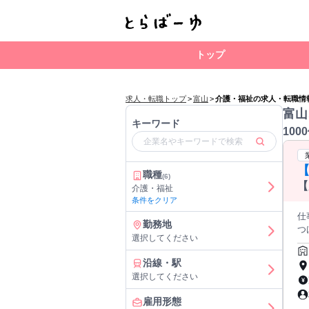
トップ
求人・転職トップ
>
富山
>
介護・福祉の求人・転職情
富山
キーワード
100
【
職種
(6)
【
介護・福祉
婦
条件をクリア
せ
仕事内容: RIZAP株式会社健
勤務地
充
つけ
選択してください
づ
の
沿線・駅
る、非
選択してください
ち
のプロ
雇用形態
託