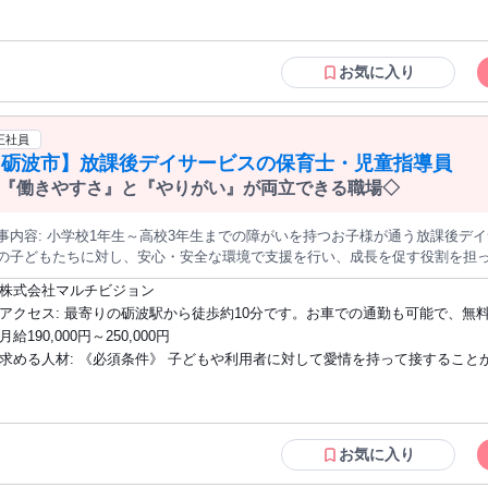
、弊社の品質基準を満たしているかを確認する「面談品質認定テスト（ロ
有資格証明書（管理栄養士、または保健師の免許証のコピー）の提出が必要
ルプレイング形式）」を実施させていただきます。事前に弊社の面談ノウハ
す。事前のご準備をお願いいたします。 ・基本的なPC操作が可能な方（簡
技を確認するため、フリーランスとしての活動が初めての方でも、自信を持
作、メール対応など） ・スムーズなビデオ通話が可能なインターネット環境
お気に入り
お仕事の流れ≫ ★初回面談から最終評価まで一貫して担当 ★面談・指導は全
いただける方（通信速度10Mbps以上推奨） ・中長期的に継続して業務をお
！弊社予約システムで設定！ ★記録を自社管理システムに入力 ★専用アプ
る方（基本契約は1年更新となります） ・特定保健指導に関する基礎知識・
談対応など） ・必要に応じて電話等で連絡もあり ※電話業務はイレギュラ
る方（※実務経験は問いません！） ・今年度のご応募は10月の業務説明会
正社員
で行うため、テレアポ業務は原則なしです！
加可能な方に限る ⚠️ご注意事項（Wワークについて） 他のお仕事（パート・アルバイ
【砺波市】放課後デイサービスの保育士・児童指導員
ト・フリーランス等）とのWワークは大歓迎です！ （※対象者様からの急な
『働きやすさ』と『やりがい』が両立できる職場◇
社との業務連絡に対し、平日の昼間にも一定のやり取りが可能な方、かつご
き受けた業務を滞りなく遂行できる方に限らせていただきます。） 【 こんな方にピッ
3年生までの障がいを持つお子様が通う放課後デイサービスでの指導員のお仕事です。 地
タリの求人です！】 ・別のパートやフリーランスのお仕事と「Wワーク」し
の子どもたちに対し、安心・安全な環境で支援を行い、成長を促す役割を担っていただきます。
夕方17時以降や土日の「スキマ時間」を収入に変えたい方 ・対象者様と誠
課後の子どもたちの身の回りの支援や遊びを通じた教育・指導 * 子どもたち
株式会社マルチビジョン
い、責任感を持ってサポートを楽しめる方 ・資格はあるけれど実務経験がな
トの作成補助・実施 * 保護者とのコミュニケーションおよび相談対応 * 定
アクセス: 最寄りの砺波駅から徒歩約10分です。お車での通勤も可能で、無料駐車場有
りません） * 社有車を利用した送迎（AT限定可） 子どもたちと一緒に成長し、共に楽しい時間を過ごすことが求
はブランクがある方（手厚い導入サポートがあるので安心です！） ・「家事
です。通勤に便利な立地となっております。
月給190,000円～250,000円
られます。地域社会への貢献を実感できるやりがいのある職場です。
合間」を活用して、家庭と無理なく両立したい方 《 働き方のイメージ（Wワークの稼
求める人材: 《必須条件》 子どもや利用者に対して愛情を持って接することができる
働例）》 「午前中は他のお仕事、夜19時から自宅で面談」など、ご自身の
方 <業務・業界名などを記入>の実務経験 基本的なPC操作（Word, Excel
せて自由にスケジュールを組めます。 （※面談業務＋ご自身の好きなタイミ
《歓迎資格・経験など》 * 児童福祉施設の経験が2年以上ある方 * 保育士の
う事務作業を合わせて、ご自身のペースで月20件程度(初回面談件数※継続
ている方 * 小学校、中学校、高校の教諭免許を有している方 * 社会福祉士、
ない)を目安として、業務をお引き受けいただける方を想定しております） 《 デビュ
福祉士の資格を有している方 《求める人物像》 * チームワークを大切にし、協力して
お気に入り
ーまでの安心ステップ 》 契約締結から面談デビューまでは約2ヶ月間。事前
業務に取り組むことができる方 * コミュニケーションを通じて、柔軟な対応
イン業務説明（システム利用のオリエンテーション・理解度チェックあり）