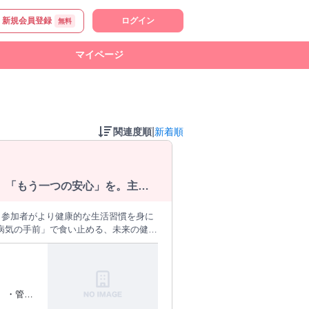
新規会員登録
ログイン
無料
マイページ
|
関連度順
新着順
。「もう一つの安心」を。主
だけ」など、生活リズムに合わ
た分だけ手応えのある収入に。
かった方へ向けたサポートです。あなた
支援します。対象者様の未来の健康を守
健康に貢献したい」という思いをお持ち
ドラインの共有と実技確認を行っており
したら、