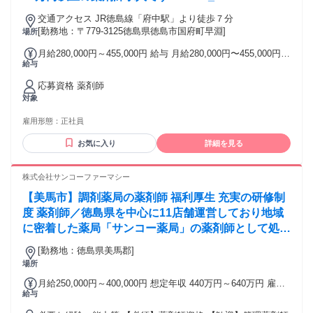
交通アクセス JR徳島線「府中駅」より徒歩７分
[勤務地：〒779-3125徳島県徳島市国府町早淵]
場所
月給280,000円～455,000円 給与 月給280,000円〜455,000円
給与
基本給: 220,000円～300,000円 固定手当: 調整手当 25,000円
～70,000円 職務手当 35,000円 役職手当 0円～50,000円 その
応募資格 薬剤師
他手当: 皆勤手当 5,000円、又は精勤手当 3,000円 給与詳細:
対象
※経験などを考慮の上、面接後に決定 賞与（前年度実績）:
年２回（計3.50ヶ月分）※前年度実績 昇給（前年度実績）: 年
雇用形態：
正社員
１回（1月あたり1,000円）※前年度実績 締日・支払日（支払
い方法）: 15日締め・当月28日支払い 銀行振込
お気に入り
詳細を見る
株式会社サンコーファーマシー
【美馬市】調剤薬局の薬剤師 福利厚生 充実の研修制
度 薬剤師／徳島県を中心に11店舗運営しており地域
に密着した薬局「サンコー薬局」の薬剤師として処方
箋調剤等を行って頂きます。
[勤務地：徳島県美馬郡]
場所
月給250,000円～400,000円 想定年収 440万円～640万円 雇用
給与
形態 正社員 期間の定め：無 賃金形態 形態：月給制 備考：月
給￥250,000～￥400,000 基本給￥250,000～￥400,000を含む/