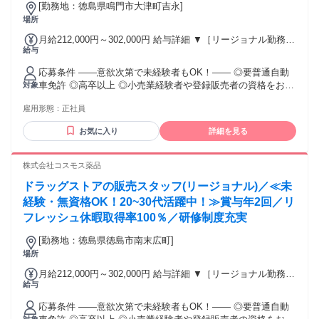
[勤務地：徳島県鳴門市大津町吉永]
場所
月給212,000円～302,000円 給与詳細 ▼［リージョナル勤務］
給与
(転居あり地域限定 原則ベース府県の隣接まで) 【未経験者】
（残業時間 月2h程度） 247,000円～277,000円 【スキルアッ
応募条件 ――意欲次第で未経験者もOK！―― ◎要普通自動
プコース】早期キャリアアップを目指したい方向け 271,000円
車免許 ◎高卒以上 ◎小売業経験者や登録販売者の資格をお持
対象
～317,600円 （15ｈ分時間外手当含む。実際の残業時間11
ちの方・マネジメント経験者歓迎！ ◎U・Iターン歓迎 ※入社
ｈ） ※赴任住宅手当3万円込み（家賃6万円の物件入居の場
雇用形態：
正社員
後、資格取得を目指すことも可能。研修や講習会もあり。 ※
合） 【経験者A】小売業経験者(登録販売者)) 293,300円～
同業界からの転職者が増えてきており、入社後活躍に繋がっ
344,300円 （29ｈ分時間外手当含む。実際の残業時間16.5ｈ）
お気に入り
詳細を見る
ています。もちろん異業界からの応募や、第二新卒者も含め
※赴任住宅手当3万円込み（家賃6万円の物件入居の場合）
て募集中です。
【経験者B】小売業で店長・マネジメント職経験者(登録販売
株式会社コスモス薬品
者)) 309,300円～376,200円 （39ｈ分時間外手当含む。実際の
残業時間22ｈ） ※赴任住宅手当3万円込み（家賃6万円の物件
ドラッグストアの販売スタッフ(リージョナル)／≪未
入居の場合） 勤務形態やエリアによって異なります。 詳細に
経験・無資格OK！20~30代活躍中！≫賞与年2回／リ
ついては【勤務地範囲と給与について】をご確認ください。
フレッシュ休暇取得率100％／研修制度充実
[勤務地：徳島県徳島市南末広町]
場所
月給212,000円～302,000円 給与詳細 ▼［リージョナル勤務］
給与
(転居あり地域限定 原則ベース府県の隣接まで) 【未経験者】
（残業時間 月2h程度） 247,000円～277,000円 【スキルアッ
応募条件 ――意欲次第で未経験者もOK！―― ◎要普通自動
プコース】早期キャリアアップを目指したい方向け 271,000円