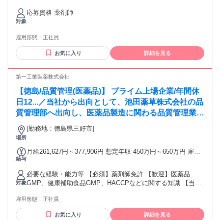
報酬連動手当 3,000円 臨時特例手当 15,000円 特別業務手当
応募資格 薬剤師
10,000円 その他手当: 時間外手当 給与詳細: ※経験などを考慮
対象
の上、面接後に決定 賞与（前年度実績）: 年２回(計2.70ヶ月
分）※前年度実績 昇給（前年度実績）: 年１回(1月あたり
雇用形態：
正社員
1,000円～1,200 円）※前年度実績 締日・支払日（支払い方
法）: 15日締め・月末支払い 銀行振込
お気に入り
詳細を見る
第一工業製薬株式会社
【徳島/品質管理(医薬品)】 プライム上場企業/年間休
日12...／当社から出向として、池田薬草株式会社の品
質管理部へ出向し、医薬品製造に関わる品質管理業務
をお任せします。具体的には、■医薬品製造における
[勤務地：徳島県三好市]
責任者（製造管理者）■その他管理業務などです。
場所
月給261,627円～377,906円 想定年収 450万円～650万円 雇用
給与
形態 正社員 期間の定め：無 賃金形態 形態：月給制 備考：月
給￥261,627～￥377,906 基本給￥261,627～￥377,906を含む/
必要な経験・能力等 【必須】薬剤師免許 【歓迎】医薬品
月 ■賞与実績:年2回(昨年度実績5.2ヵ月) 諸手当：通勤手当
GMP、健康補助食品GMP、HACCPなどに関する知識 【当社
対象
（会社規定に基づき支給）、残業手当（残業時間に応じて別
と池田薬草株式会社との関わり】池田薬草株式会社は当社の
途支給） 試用期間 有 期間：3ヶ月 備考：変更無
雇用形態：
正社員
100％子会社です。 学歴・資格 学歴：大学院 大学 高専 短大
専修学校 高校 語学力： 資格：薬剤師
お気に入り
詳細を見る