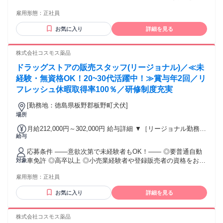
～317,600円 （15ｈ分時間外手当含む。実際の残業時間11
ちの方・マネジメント経験者歓迎！ ◎U・Iターン歓迎 ※入社
ｈ） ※赴任住宅手当3万円込み（家賃6万円の物件入居の場
雇用形態：
正社員
後、資格取得を目指すことも可能。研修や講習会もあり。 ※
合） 【経験者A】小売業経験者(登録販売者)) 293,300円～
同業界からの転職者が増えてきており、入社後活躍に繋がっ
344,300円 （29ｈ分時間外手当含む。実際の残業時間16.5ｈ）
お気に入り
詳細を見る
ています。もちろん異業界からの応募や、第二新卒者も含め
※赴任住宅手当3万円込み（家賃6万円の物件入居の場合）
て募集中です。
【経験者B】小売業で店長・マネジメント職経験者(登録販売
株式会社コスモス薬品
者)) 309,300円～376,200円 （39ｈ分時間外手当含む。実際の
残業時間22ｈ） ※赴任住宅手当3万円込み（家賃6万円の物件
ドラッグストアの販売スタッフ(リージョナル)／≪未
入居の場合） 勤務形態やエリアによって異なります。 詳細に
経験・無資格OK！20~30代活躍中！≫賞与年2回／リ
ついては【勤務地範囲と給与について】をご確認ください。
フレッシュ休暇取得率100％／研修制度充実
[勤務地：徳島県板野郡板野町犬伏]
場所
月給212,000円～302,000円 給与詳細 ▼［リージョナル勤務］
給与
(転居あり地域限定 原則ベース府県の隣接まで) 【未経験者】
（残業時間 月2h程度） 247,000円～277,000円 【スキルアッ
応募条件 ――意欲次第で未経験者もOK！―― ◎要普通自動
プコース】早期キャリアアップを目指したい方向け 271,000円
車免許 ◎高卒以上 ◎小売業経験者や登録販売者の資格をお持
対象
～317,600円 （15ｈ分時間外手当含む。実際の残業時間11
ちの方・マネジメント経験者歓迎！ ◎U・Iターン歓迎 ※入社
ｈ） ※赴任住宅手当3万円込み（家賃6万円の物件入居の場
雇用形態：
正社員
後、資格取得を目指すことも可能。研修や講習会もあり。 ※
合） 【経験者A】小売業経験者(登録販売者)) 293,300円～
同業界からの転職者が増えてきており、入社後活躍に繋がっ
344,300円 （29ｈ分時間外手当含む。実際の残業時間16.5ｈ）
お気に入り
詳細を見る
ています。もちろん異業界からの応募や、第二新卒者も含め
※赴任住宅手当3万円込み（家賃6万円の物件入居の場合）
て募集中です。
【経験者B】小売業で店長・マネジメント職経験者(登録販売
株式会社コスモス薬品
者)) 309,300円～376,200円 （39ｈ分時間外手当含む。実際の