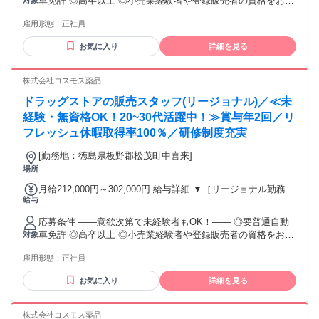
車免許 ◎高卒以上 ◎小売業経験者や登録販売者の資格をお持
対象
～317,600円 （15ｈ分時間外手当含む。実際の残業時間11
ちの方・マネジメント経験者歓迎！ ◎U・Iターン歓迎 ※入社
ｈ） ※赴任住宅手当3万円込み（家賃6万円の物件入居の場
雇用形態：
正社員
後、資格取得を目指すことも可能。研修や講習会もあり。 ※
合） 【経験者A】小売業経験者(登録販売者)) 293,300円～
同業界からの転職者が増えてきており、入社後活躍に繋がっ
344,300円 （29ｈ分時間外手当含む。実際の残業時間16.5ｈ）
お気に入り
詳細を見る
ています。もちろん異業界からの応募や、第二新卒者も含め
※赴任住宅手当3万円込み（家賃6万円の物件入居の場合）
て募集中です。
【経験者B】小売業で店長・マネジメント職経験者(登録販売
株式会社コスモス薬品
者)) 309,300円～376,200円 （39ｈ分時間外手当含む。実際の
残業時間22ｈ） ※赴任住宅手当3万円込み（家賃6万円の物件
ドラッグストアの販売スタッフ(リージョナル)／≪未
入居の場合） 勤務形態やエリアによって異なります。 詳細に
経験・無資格OK！20~30代活躍中！≫賞与年2回／リ
ついては【勤務地範囲と給与について】をご確認ください。
フレッシュ休暇取得率100％／研修制度充実
[勤務地：徳島県板野郡松茂町中喜来]
場所
月給212,000円～302,000円 給与詳細 ▼［リージョナル勤務］
給与
(転居あり地域限定 原則ベース府県の隣接まで) 【未経験者】
（残業時間 月2h程度） 247,000円～277,000円 【スキルアッ
応募条件 ――意欲次第で未経験者もOK！―― ◎要普通自動
プコース】早期キャリアアップを目指したい方向け 271,000円
車免許 ◎高卒以上 ◎小売業経験者や登録販売者の資格をお持
対象
～317,600円 （15ｈ分時間外手当含む。実際の残業時間11
ちの方・マネジメント経験者歓迎！ ◎U・Iターン歓迎 ※入社
ｈ） ※赴任住宅手当3万円込み（家賃6万円の物件入居の場
雇用形態：
正社員
後、資格取得を目指すことも可能。研修や講習会もあり。 ※
合） 【経験者A】小売業経験者(登録販売者)) 293,300円～
同業界からの転職者が増えてきており、入社後活躍に繋がっ
344,300円 （29ｈ分時間外手当含む。実際の残業時間16.5ｈ）
お気に入り
詳細を見る
ています。もちろん異業界からの応募や、第二新卒者も含め
※赴任住宅手当3万円込み（家賃6万円の物件入居の場合）
て募集中です。
【経験者B】小売業で店長・マネジメント職経験者(登録販売
株式会社コスモス薬品
者)) 309,300円～376,200円 （39ｈ分時間外手当含む。実際の