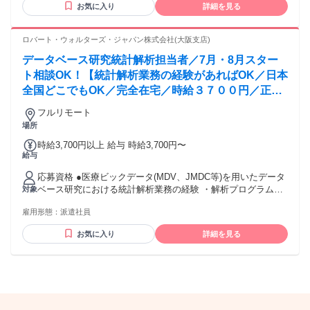
344,300円 （29ｈ分時間外手当含む。実際の残業時間16.5ｈ）
お気に入り
詳細を見る
ています。もちろん異業界からの応募や、第二新卒者も含め
※赴任住宅手当3万円込み（家賃6万円の物件入居の場合）
て募集中です。
【経験者B】小売業で店長・マネジメント職経験者(登録販売
ロバート・ウォルターズ・ジャパン株式会社(大阪支店)
者)) 309,300円～376,200円 （39ｈ分時間外手当含む。実際の
残業時間22ｈ） ※赴任住宅手当3万円込み（家賃6万円の物件
データベース研究統計解析担当者／7月・8月スター
入居の場合） 勤務形態やエリアによって異なります。 詳細に
ト相談OK！【統計解析業務の経験があればOK／日本
ついては【勤務地範囲と給与について】をご確認ください。
全国どこでもOK／完全在宅／時給３７００円／正社
員登用可能性あり】統計解析
フルリモート
場所
時給3,700円以上 給与 時給3,700円〜
給与
応募資格 ●医療ビックデータ(MDV、JMDC等)を用いたデータ
ベース研究における統計解析業務の経験 ・解析プログラム作
対象
成のご経験（言語は応相談（SAS、R、Python等））
雇用形態：
派遣社員
お気に入り
詳細を見る