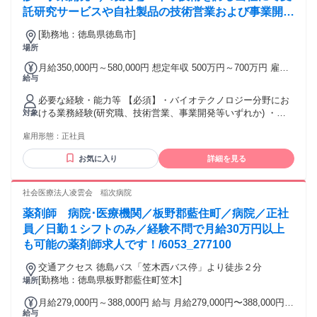
託研究サービスや自社製品の技術営業および事業開発
をお任せいたします。研究開発部門と密に連携しなが
[勤務地：徳島県徳島市]
ら、海外パートナーや顧客の課題解決に向けた提案・
場所
交渉を推進します。
月給350,000円～580,000円 想定年収 500万円～700万円 雇用
給与
形態 正社員 期間の定め：無 賃金形態 形態：月給制 備考：月
給￥350,000～￥580,000 基本給￥350,000～￥500,000を含む/
必要な経験・能力等 【必須】・バイオテクノロジー分野にお
月 諸手当：通勤手当（会社規定に基づき支給）、残業手当
ける業務経験(研究職、技術営業、事業開発等いずれか) ・海
対象
（残業時間に応じて別途支給） 試用期間 有 期間：6ヶ月 備
外企業・機関との交渉経験(価格交渉、契約交渉等) ・バイオ
考：変更無
雇用形態：
正社員
テクノロジー関連分野の修士号以上 【歓迎】・事業開発
(Business Development)の業務経験・・ 日本語でのビジネス
お気に入り
詳細を見る
コミュニケーション能力・英語ネイティブレベル(ビジネス文
書作成、口頭交渉が問題なく行えること)当社事業領域（ゲノ
ム編集、遺伝子工学、生殖工学など）に近い分野での知見 ・
社会医療法人凌雲会 稲次病院
スタートアップ・ベンチャー企業での就業経験 ・MBA等、経
薬剤師 病院･医療機関／板野郡藍住町／病院／正社
営・事業戦略に関する知識 学歴・資格 学歴：大学院 大学 語
学力： 資格：
員／日勤１シフトのみ／経験不問で月給30万円以上
も可能の薬剤師求人です！/6053_277100
交通アクセス 徳島バス「笠木西バス停」より徒歩２分
[勤務地：徳島県板野郡藍住町笠木]
場所
月給279,000円～388,000円 給与 月給279,000円〜388,000円
給与
基本給: 191,000円～300,000円 固定手当: 資格手当 60,000円