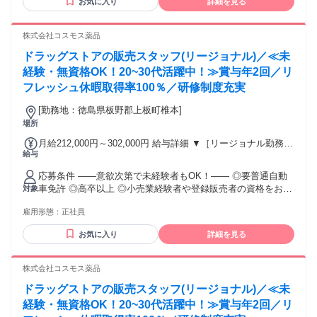
お気に入り
詳細を見る
ています。もちろん異業界からの応募や、第二新卒者も含め
※赴任住宅手当3万円込み（家賃6万円の物件入居の場合）
て募集中です。
【経験者B】小売業で店長・マネジメント職経験者(登録販売
株式会社コスモス薬品
者)) 309,300円～376,200円 （39ｈ分時間外手当含む。実際の
残業時間22ｈ） ※赴任住宅手当3万円込み（家賃6万円の物件
ドラッグストアの販売スタッフ(リージョナル)／≪未
入居の場合） 勤務形態やエリアによって異なります。 詳細に
経験・無資格OK！20~30代活躍中！≫賞与年2回／リ
ついては【勤務地範囲と給与について】をご確認ください。
フレッシュ休暇取得率100％／研修制度充実
[勤務地：徳島県板野郡上板町椎本]
場所
月給212,000円～302,000円 給与詳細 ▼［リージョナル勤務］
給与
(転居あり地域限定 原則ベース府県の隣接まで) 【未経験者】
（残業時間 月2h程度） 247,000円～277,000円 【スキルアッ
応募条件 ――意欲次第で未経験者もOK！―― ◎要普通自動
プコース】早期キャリアアップを目指したい方向け 271,000円
車免許 ◎高卒以上 ◎小売業経験者や登録販売者の資格をお持
対象
～317,600円 （15ｈ分時間外手当含む。実際の残業時間11
ちの方・マネジメント経験者歓迎！ ◎U・Iターン歓迎 ※入社
ｈ） ※赴任住宅手当3万円込み（家賃6万円の物件入居の場
雇用形態：
正社員
後、資格取得を目指すことも可能。研修や講習会もあり。 ※
合） 【経験者A】小売業経験者(登録販売者)) 293,300円～
同業界からの転職者が増えてきており、入社後活躍に繋がっ
344,300円 （29ｈ分時間外手当含む。実際の残業時間16.5ｈ）
お気に入り
詳細を見る
ています。もちろん異業界からの応募や、第二新卒者も含め
※赴任住宅手当3万円込み（家賃6万円の物件入居の場合）
て募集中です。
【経験者B】小売業で店長・マネジメント職経験者(登録販売
株式会社コスモス薬品
者)) 309,300円～376,200円 （39ｈ分時間外手当含む。実際の
残業時間22ｈ） ※赴任住宅手当3万円込み（家賃6万円の物件
ドラッグストアの販売スタッフ(リージョナル)／≪未
入居の場合） 勤務形態やエリアによって異なります。 詳細に
経験・無資格OK！20~30代活躍中！≫賞与年2回／リ
ついては【勤務地範囲と給与について】をご確認ください。