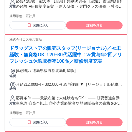
必要な経験・能力等 【必須】薬剤師資格 【歓迎】管理薬剤師
月 ■賞与実績:年2回(昨年度実績3.75か月) 諸手当：通勤手当
の経験 ■研修制度充実 ・新人研修 ・専門クラス研修 ・社会人
対象
（会社規定に基づき支給）、残業手当（残業時間に応じて別
スキル研修 ・管理職研修 ・海外研修 ・認定資格、学会、外
途支給） 試用期間 有 期間：6ヶ月 備考：変更無
雇用形態：
正社員
部研修費用の支給申請制度 など ■キャリア支援制度充実 適性
や本人の意向に応じて職種ラインを選択できます ・管理薬剤
お気に入り
詳細を見る
師 ・エリアマネージャー ・本部マネージャー など 学歴・資
格 学歴：大学院 大学 語学力： 資格：薬剤師
株式会社コスモス薬品
ドラッグストアの販売スタッフ(リージョナル)／≪未
経験・無資格OK！20~30代活躍中！≫賞与年2回／リ
フレッシュ休暇取得率100％／研修制度充実
[勤務地：徳島県板野郡北島町鯛浜]
場所
月給212,000円～302,000円 給与詳細 ▼［リージョナル勤務］
給与
(転居あり地域限定 原則ベース府県の隣接まで) 【未経験者】
（残業時間 月2h程度） 247,000円～277,000円 【スキルアッ
応募条件 ――意欲次第で未経験者もOK！―― ◎要普通自動
プコース】早期キャリアアップを目指したい方向け 271,000円
車免許 ◎高卒以上 ◎小売業経験者や登録販売者の資格をお持
対象
～317,600円 （15ｈ分時間外手当含む。実際の残業時間11
ちの方・マネジメント経験者歓迎！ ◎U・Iターン歓迎 ※入社
ｈ） ※赴任住宅手当3万円込み（家賃6万円の物件入居の場
雇用形態：
正社員
後、資格取得を目指すことも可能。研修や講習会もあり。 ※
合） 【経験者A】小売業経験者(登録販売者)) 293,300円～
同業界からの転職者が増えてきており、入社後活躍に繋がっ
344,300円 （29ｈ分時間外手当含む。実際の残業時間16.5ｈ）
お気に入り
詳細を見る
ています。もちろん異業界からの応募や、第二新卒者も含め
※赴任住宅手当3万円込み（家賃6万円の物件入居の場合）
て募集中です。