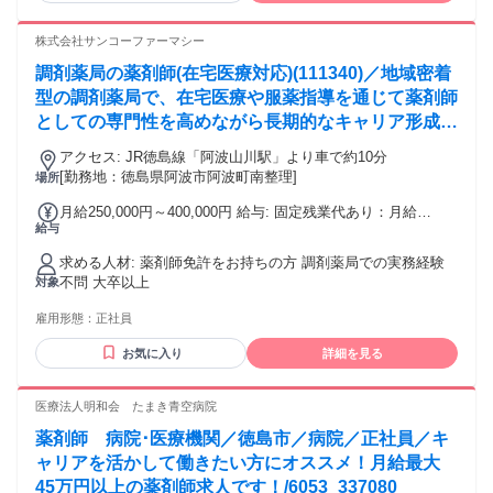
株式会社サンコーファーマシー
調剤薬局の薬剤師(在宅医療対応)(111340)／地域密着
型の調剤薬局で、在宅医療や服薬指導を通じて薬剤師
としての専門性を高めながら長期的なキャリア形成が
可能です。
アクセス: JR徳島線「阿波山川駅」より車で約10分
[勤務地：徳島県阿波市阿波町南整理]
場所
月給250,000円～400,000円 給与: 固定残業代あり：月給
給与
￥250,000 〜 ￥400,000は1か月当たりの固定残業代
￥30,000（10時間相当分）を含む。10時間を超える残業代は
求める人材: 薬剤師免許をお持ちの方 調剤薬局での実務経験
追加で支給する。 ・賞与：年2回 ・月給には固定残業代を含
不問 大卒以上
対象
みます
雇用形態：
正社員
お気に入り
詳細を見る
医療法人明和会 たまき青空病院
薬剤師 病院･医療機関／徳島市／病院／正社員／キ
ャリアを活かして働きたい方にオススメ！月給最大
45万円以上の薬剤師求人です！/6053_337080