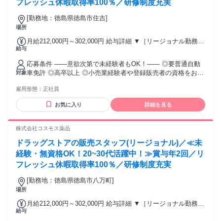
フレッシュ休暇取得率100％／研修制度充実
[勤務地：徳島県徳島市住吉]
場所
月給212,000円～302,000円 給与詳細 ▼［リージョナル勤務］
給与
(転居あり地域限定 原則ベース府県の隣接まで) 【未経験者】
（残業時間 月2h程度） 247,000円～277,000円 【スキルアッ
応募条件 ――意欲次第で未経験者もOK！―― ◎要普通自動
プコース】早期キャリアアップを目指したい方向け 271,000円
車免許 ◎高卒以上 ◎小売業経験者や登録販売者の資格をお持
対象
～317,600円 （15ｈ分時間外手当含む。実際の残業時間11
ちの方・マネジメント経験者歓迎！ ◎U・Iターン歓迎 ※入社
ｈ） ※赴任住宅手当3万円込み（家賃6万円の物件入居の場
雇用形態：
正社員
後、資格取得を目指すことも可能。研修や講習会もあり。 ※
合） 【経験者A】小売業経験者(登録販売者)) 293,300円～
同業界からの転職者が増えてきており、入社後活躍に繋がっ
344,300円 （29ｈ分時間外手当含む。実際の残業時間16.5ｈ）
お気に入り
詳細を見る
ています。もちろん異業界からの応募や、第二新卒者も含め
※赴任住宅手当3万円込み（家賃6万円の物件入居の場合）
て募集中です。
【経験者B】小売業で店長・マネジメント職経験者(登録販売
株式会社コスモス薬品
者)) 309,300円～376,200円 （39ｈ分時間外手当含む。実際の
残業時間22ｈ） ※赴任住宅手当3万円込み（家賃6万円の物件
ドラッグストアの販売スタッフ(リージョナル)／≪未
入居の場合） 勤務形態やエリアによって異なります。 詳細に
経験・無資格OK！20~30代活躍中！≫賞与年2回／リ
ついては【勤務地範囲と給与について】をご確認ください。
フレッシュ休暇取得率100％／研修制度充実
[勤務地：徳島県徳島市八万町]
場所
月給212,000円～302,000円 給与詳細 ▼［リージョナル勤務］
給与
(転居あり地域限定 原則ベース府県の隣接まで) 【未経験者】