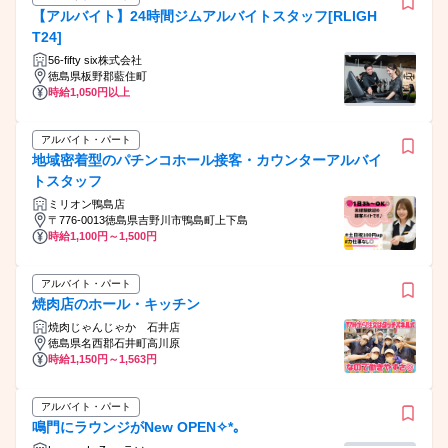
【アルバイト】24時間ジムアルバイトスタッフ[RLIGH
T24]
56-fifty six株式会社
徳島県板野郡藍住町
時給1,050円以上
アルバイト・パート
地域密着型のパチンコホール接客・カウンターアルバイ
トスタッフ
ミリオン鴨島店
〒776-0013徳島県吉野川市鴨島町上下島
時給1,100円～1,500円
アルバイト・パート
焼肉店のホール・キッチン
焼肉じゃんじゃか 石井店
徳島県名西郡石井町高川原
時給1,150円～1,563円
アルバイト・パート
鳴門にラウンジがNew OPEN✧*｡