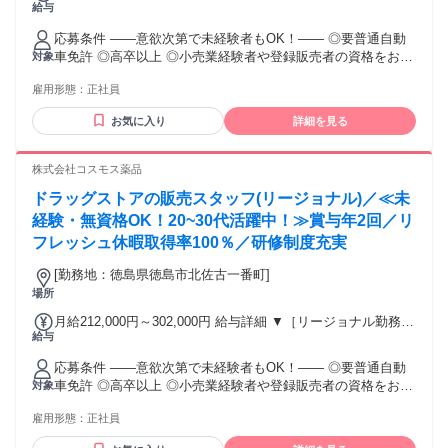
給与
(転居あり地域限定 原則ベース府県の隣接まで) 【未経験者】
（残業時間 月2h程度） 247,000円～277,000円 【スキルアッ
応募条件 ――意欲次第で未経験者もOK！―― ◎要普通自動
プコース】早期キャリアアップを目指したい方向け 271,000円
車免許 ◎高卒以上 ◎小売業経験者や登録販売者の資格をお持
対象
～317,600円 （15ｈ分時間外手当含む。実際の残業時間11
ちの方・マネジメント経験者歓迎！ ◎U・Iターン歓迎 ※入社
ｈ） ※赴任住宅手当3万円込み（家賃6万円の物件入居の場
雇用形態：
正社員
後、資格取得を目指すことも可能。研修や講習会もあり。 ※
合） 【経験者A】小売業経験者(登録販売者)) 293,300円～
同業界からの転職者が増えてきており、入社後活躍に繋がっ
344,300円 （29ｈ分時間外手当含む。実際の残業時間16.5ｈ）
お気に入り
詳細を見る
ています。もちろん異業界からの応募や、第二新卒者も含め
※赴任住宅手当3万円込み（家賃6万円の物件入居の場合）
て募集中です。
【経験者B】小売業で店長・マネジメント職経験者(登録販売
株式会社コスモス薬品
者)) 309,300円～376,200円 （39ｈ分時間外手当含む。実際の
残業時間22ｈ） ※赴任住宅手当3万円込み（家賃6万円の物件
ドラッグストアの販売スタッフ(リージョナル)／≪未
入居の場合） 勤務形態やエリアによって異なります。 詳細に
経験・無資格OK！20~30代活躍中！≫賞与年2回／リ
ついては【勤務地範囲と給与について】をご確認ください。
フレッシュ休暇取得率100％／研修制度充実
[勤務地：徳島県徳島市北佐古一番町]
場所
月給212,000円～302,000円 給与詳細 ▼［リージョナル勤務］
給与
(転居あり地域限定 原則ベース府県の隣接まで) 【未経験者】
（残業時間 月2h程度） 247,000円～277,000円 【スキルアッ
応募条件 ――意欲次第で未経験者もOK！―― ◎要普通自動
プコース】早期キャリアアップを目指したい方向け 271,000円
車免許 ◎高卒以上 ◎小売業経験者や登録販売者の資格をお持
対象
～317,600円 （15ｈ分時間外手当含む。実際の残業時間11
ちの方・マネジメント経験者歓迎！ ◎U・Iターン歓迎 ※入社
ｈ） ※赴任住宅手当3万円込み（家賃6万円の物件入居の場
雇用形態：
正社員
後、資格取得を目指すことも可能。研修や講習会もあり。 ※
合） 【経験者A】小売業経験者(登録販売者)) 293,300円～
同業界からの転職者が増えてきており、入社後活躍に繋がっ
344,300円 （29ｈ分時間外手当含む。実際の残業時間16.5ｈ）