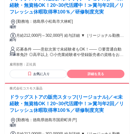
入居の場合） 勤務形態やエリアによって異なります。 詳細に
経験・無資格OK！20~30代活躍中！≫賞与年2回／リ
ついては【勤務地範囲と給与について】をご確認ください。
フレッシュ休暇取得率100％／研修制度充実
[勤務地：徳島県小松島市大林町]
場所
月給212,000円～302,000円 給与詳細 ▼［リージョナル勤務］
給与
(転居あり地域限定 原則ベース府県の隣接まで) 【未経験者】
（残業時間 月2h程度） 247,000円～277,000円 【スキルアッ
応募条件 ――意欲次第で未経験者もOK！―― ◎要普通自動
プコース】早期キャリアアップを目指したい方向け 271,000円
車免許 ◎高卒以上 ◎小売業経験者や登録販売者の資格をお持
対象
～317,600円 （15ｈ分時間外手当含む。実際の残業時間11
ちの方・マネジメント経験者歓迎！ ◎U・Iターン歓迎 ※入社
ｈ） ※赴任住宅手当3万円込み（家賃6万円の物件入居の場
雇用形態：
正社員
後、資格取得を目指すことも可能。研修や講習会もあり。 ※
合） 【経験者A】小売業経験者(登録販売者)) 293,300円～
同業界からの転職者が増えてきており、入社後活躍に繋がっ
344,300円 （29ｈ分時間外手当含む。実際の残業時間16.5ｈ）
お気に入り
詳細を見る
ています。もちろん異業界からの応募や、第二新卒者も含め
※赴任住宅手当3万円込み（家賃6万円の物件入居の場合）
て募集中です。
【経験者B】小売業で店長・マネジメント職経験者(登録販売
株式会社コスモス薬品
者)) 309,300円～376,200円 （39ｈ分時間外手当含む。実際の
残業時間22ｈ） ※赴任住宅手当3万円込み（家賃6万円の物件
ドラッグストアの販売スタッフ(リージョナル)／≪未
入居の場合） 勤務形態やエリアによって異なります。 詳細に
経験・無資格OK！20~30代活躍中！≫賞与年2回／リ
ついては【勤務地範囲と給与について】をご確認ください。
フレッシュ休暇取得率100％／研修制度充実
[勤務地：徳島県徳島市国府町井戸]
場所
月給212,000円～302,000円 給与詳細 ▼［リージョナル勤務］