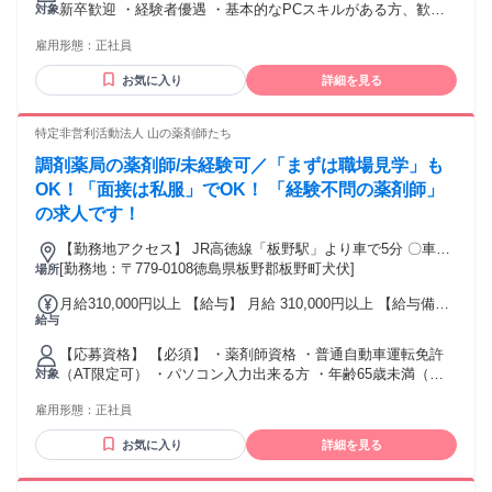
新卒歓迎 ・経験者優遇 ・基本的なPCスキルがある方、歓迎
対象
は別途残業代を支給する 【一律手当】 全員に一律で支払われ
└Excel、Word、PowerPoint 【必須】 普免(AT限定可) ■こん
る通勤・皆勤・家族手当金額：なし 全員に一律で支払われる
雇用形態：
正社員
な方にぴったり！ ・コツもく作業が得意 ・未経験から挑戦し
その他手当金額：なし ※経験・スキルを考慮のうえ、決定
たい ・プライベートも大切にしたい ・地元で長く働きたい
【手当】 ■住宅手当：家賃の35％を補助 (社内規定あり)
お気に入り
詳細を見る
特定非営利活動法人 山の薬剤師たち
調剤薬局の薬剤師/未経験可／「まずは職場見学」も
OK！「面接は私服」でOK！ 「経験不問の薬剤師」
の求人です！
【勤務地アクセス】 JR高徳線「板野駅」より車で5分 〇車通
勤可（駐車場有） 〇公用車あり
[勤務地：〒779-0108徳島県板野郡板野町犬伏]
場所
月給310,000円以上 【給与】 月給 310,000円以上 【給与備
給与
考】 ※給与は経験・能力等を考慮いたします ※一律資格手当
（30,000円）含む
【応募資格】 【必須】 ・薬剤師資格 ・普通自動車運転免許
（AT限定可） ・パソコン入力出来る方 ・年齢65歳未満（例
対象
外事由1号：定年65歳のため） ＜歓迎＞ ・在宅医療の業務経
雇用形態：
正社員
験 ・管理薬剤師の勤務経験
お気に入り
詳細を見る