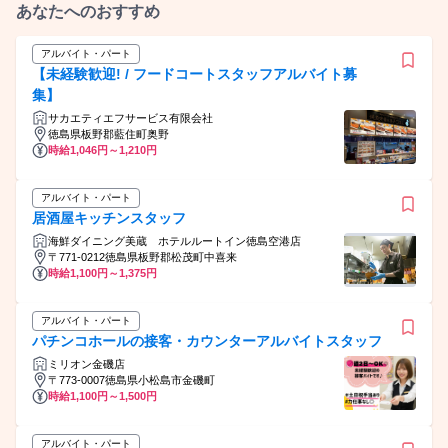
あなたへのおすすめ
アルバイト・パート
【未経験歓迎! / フードコートスタッフアルバイト募
集】
サカエティエフサービス有限会社
徳島県板野郡藍住町奥野
時給1,046円～1,210円
アルバイト・パート
居酒屋キッチンスタッフ
海鮮ダイニング美蔵 ホテルルートイン徳島空港店
〒771-0212徳島県板野郡松茂町中喜来
時給1,100円～1,375円
アルバイト・パート
パチンコホールの接客・カウンターアルバイトスタッフ
ミリオン金磯店
〒773-0007徳島県小松島市金磯町
時給1,100円～1,500円
アルバイト・パート