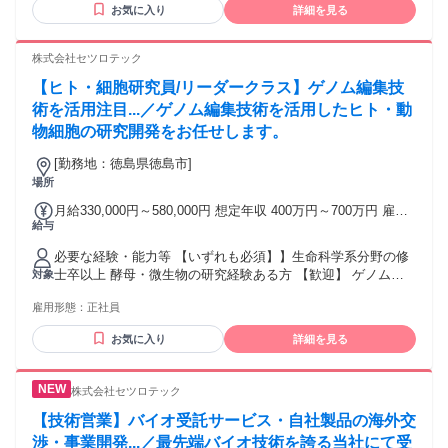
お気に入り
詳細を見る
ラーの定期面談や成長支援プログラムにより無理なく自身に
あった成長を実現 ◆働きやすい環境：年1回の定期昇給/給与
に配属先からの評価を反映/有給取得推進/社宅完備など ◆キ
株式会社セツロテック
ャリアについて：自社で腰を据えて働くことも顧客の直接雇
【ヒト・細胞研究員/リーダークラス】ゲノム編集技
用を目指すことも可能 学歴・資格 学歴：大学院 大学 高専 短
大 専修学校 高校 語学力： 資格：
術を活用注目...／ゲノム編集技術を活用したヒト・動
物細胞の研究開発をお任せします。
[勤務地：徳島県徳島市]
場所
月給330,000円～580,000円 想定年収 400万円～700万円 雇用
給与
形態 正社員 期間の定め：無 賃金形態 形態：月給制 備考：月
給￥330,000～ 基本給￥330,000～を含む/月 諸手当：通勤手
必要な経験・能力等 【いずれも必須】】生命科学系分野の修
当（会社規定に基づき支給）、残業手当（残業時間に応じて
士卒以上 酵母・微生物の研究経験ある方 【歓迎】 ゲノム編
対象
別途支給） 試用期間 有 期間：6ヶ月 備考：変更無
集の知識がある方 博士号、英語力 ■徳島に研究開発とコーポ
雇用形態：
正社員
レート部門、東京では営業部門が活動しています。スーパー
フレックス制を採用し、原則的に残業なしを目標にしていま
お気に入り
詳細を見る
す。 学歴・資格 学歴：大学院 大学 語学力： 資格：
株式会社セツロテック
【技術営業】バイオ受託サービス・自社製品の海外交
渉・事業開発...／最先端バイオ技術を誇る当社にて受