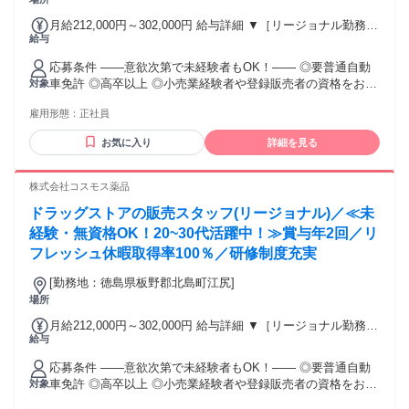
月給212,000円～302,000円 給与詳細 ▼［リージョナル勤務］
給与
(転居あり地域限定 原則ベース府県の隣接まで) 【未経験者】
（残業時間 月2h程度） 247,000円～277,000円 【スキルアッ
応募条件 ――意欲次第で未経験者もOK！―― ◎要普通自動
プコース】早期キャリアアップを目指したい方向け 271,000円
車免許 ◎高卒以上 ◎小売業経験者や登録販売者の資格をお持
対象
～317,600円 （15ｈ分時間外手当含む。実際の残業時間11
ちの方・マネジメント経験者歓迎！ ◎U・Iターン歓迎 ※入社
ｈ） ※赴任住宅手当3万円込み（家賃6万円の物件入居の場
雇用形態：
正社員
後、資格取得を目指すことも可能。研修や講習会もあり。 ※
合） 【経験者A】小売業経験者(登録販売者)) 293,300円～
同業界からの転職者が増えてきており、入社後活躍に繋がっ
344,300円 （29ｈ分時間外手当含む。実際の残業時間16.5ｈ）
お気に入り
詳細を見る
ています。もちろん異業界からの応募や、第二新卒者も含め
※赴任住宅手当3万円込み（家賃6万円の物件入居の場合）
て募集中です。
【経験者B】小売業で店長・マネジメント職経験者(登録販売
株式会社コスモス薬品
者)) 309,300円～376,200円 （39ｈ分時間外手当含む。実際の
残業時間22ｈ） ※赴任住宅手当3万円込み（家賃6万円の物件
ドラッグストアの販売スタッフ(リージョナル)／≪未
入居の場合） 勤務形態やエリアによって異なります。 詳細に
経験・無資格OK！20~30代活躍中！≫賞与年2回／リ
ついては【勤務地範囲と給与について】をご確認ください。
フレッシュ休暇取得率100％／研修制度充実
[勤務地：徳島県板野郡北島町江尻]
場所
月給212,000円～302,000円 給与詳細 ▼［リージョナル勤務］
給与
(転居あり地域限定 原則ベース府県の隣接まで) 【未経験者】
（残業時間 月2h程度） 247,000円～277,000円 【スキルアッ
応募条件 ――意欲次第で未経験者もOK！―― ◎要普通自動
プコース】早期キャリアアップを目指したい方向け 271,000円
車免許 ◎高卒以上 ◎小売業経験者や登録販売者の資格をお持
対象
～317,600円 （15ｈ分時間外手当含む。実際の残業時間11
ちの方・マネジメント経験者歓迎！ ◎U・Iターン歓迎 ※入社
ｈ） ※赴任住宅手当3万円込み（家賃6万円の物件入居の場