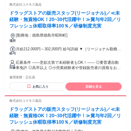
【経験者B】小売業で店長・マネジメント職経験者(登録販売
株式会社コスモス薬品
者)) 309,300円～376,200円 （39ｈ分時間外手当含む。実際の
残業時間22ｈ） ※赴任住宅手当3万円込み（家賃6万円の物件
ドラッグストアの販売スタッフ(リージョナル)／≪未
入居の場合） 勤務形態やエリアによって異なります。 詳細に
経験・無資格OK！20~30代活躍中！≫賞与年2回／リ
ついては【勤務地範囲と給与について】をご確認ください。
フレッシュ休暇取得率100％／研修制度充実
[勤務地：徳島県徳島市昭和町]
場所
月給212,000円～302,000円 給与詳細 ▼［リージョナル勤務］
給与
(転居あり地域限定 原則ベース府県の隣接まで) 【未経験者】
（残業時間 月2h程度） 247,000円～277,000円 【スキルアッ
応募条件 ――意欲次第で未経験者もOK！―― ◎要普通自動
プコース】早期キャリアアップを目指したい方向け 271,000円
車免許 ◎高卒以上 ◎小売業経験者や登録販売者の資格をお持
対象
～317,600円 （15ｈ分時間外手当含む。実際の残業時間11
ちの方・マネジメント経験者歓迎！ ◎U・Iターン歓迎 ※入社
ｈ） ※赴任住宅手当3万円込み（家賃6万円の物件入居の場
雇用形態：
正社員
後、資格取得を目指すことも可能。研修や講習会もあり。 ※
合） 【経験者A】小売業経験者(登録販売者)) 293,300円～
同業界からの転職者が増えてきており、入社後活躍に繋がっ
344,300円 （29ｈ分時間外手当含む。実際の残業時間16.5ｈ）
お気に入り
詳細を見る
ています。もちろん異業界からの応募や、第二新卒者も含め
※赴任住宅手当3万円込み（家賃6万円の物件入居の場合）
て募集中です。
【経験者B】小売業で店長・マネジメント職経験者(登録販売
株式会社コスモス薬品
者)) 309,300円～376,200円 （39ｈ分時間外手当含む。実際の
残業時間22ｈ） ※赴任住宅手当3万円込み（家賃6万円の物件
ドラッグストアの販売スタッフ(リージョナル)／≪未
入居の場合） 勤務形態やエリアによって異なります。 詳細に
経験・無資格OK！20~30代活躍中！≫賞与年2回／リ
ついては【勤務地範囲と給与について】をご確認ください。
フレッシュ休暇取得率100％／研修制度充実