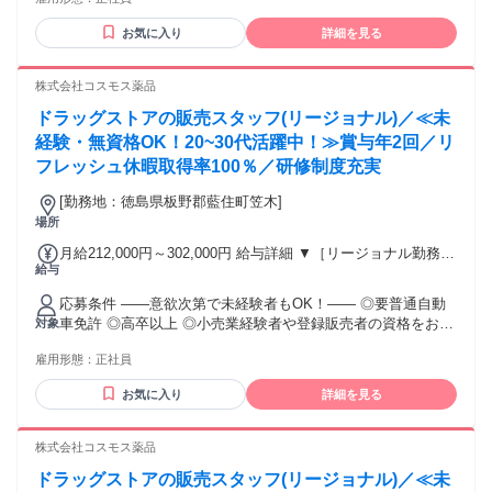
後、資格取得を目指すことも可能。研修や講習会もあり。 ※
合） 【経験者A】小売業経験者(登録販売者)) 293,300円～
同業界からの転職者が増えてきており、入社後活躍に繋がっ
344,300円 （29ｈ分時間外手当含む。実際の残業時間16.5ｈ）
お気に入り
詳細を見る
ています。もちろん異業界からの応募や、第二新卒者も含め
※赴任住宅手当3万円込み（家賃6万円の物件入居の場合）
て募集中です。
【経験者B】小売業で店長・マネジメント職経験者(登録販売
株式会社コスモス薬品
者)) 309,300円～376,200円 （39ｈ分時間外手当含む。実際の
残業時間22ｈ） ※赴任住宅手当3万円込み（家賃6万円の物件
ドラッグストアの販売スタッフ(リージョナル)／≪未
入居の場合） 勤務形態やエリアによって異なります。 詳細に
経験・無資格OK！20~30代活躍中！≫賞与年2回／リ
ついては【勤務地範囲と給与について】をご確認ください。
フレッシュ休暇取得率100％／研修制度充実
[勤務地：徳島県板野郡藍住町笠木]
場所
月給212,000円～302,000円 給与詳細 ▼［リージョナル勤務］
給与
(転居あり地域限定 原則ベース府県の隣接まで) 【未経験者】
（残業時間 月2h程度） 247,000円～277,000円 【スキルアッ
応募条件 ――意欲次第で未経験者もOK！―― ◎要普通自動
プコース】早期キャリアアップを目指したい方向け 271,000円
車免許 ◎高卒以上 ◎小売業経験者や登録販売者の資格をお持
対象
～317,600円 （15ｈ分時間外手当含む。実際の残業時間11
ちの方・マネジメント経験者歓迎！ ◎U・Iターン歓迎 ※入社
ｈ） ※赴任住宅手当3万円込み（家賃6万円の物件入居の場
雇用形態：
正社員
後、資格取得を目指すことも可能。研修や講習会もあり。 ※
合） 【経験者A】小売業経験者(登録販売者)) 293,300円～
同業界からの転職者が増えてきており、入社後活躍に繋がっ
344,300円 （29ｈ分時間外手当含む。実際の残業時間16.5ｈ）
お気に入り
詳細を見る
ています。もちろん異業界からの応募や、第二新卒者も含め
※赴任住宅手当3万円込み（家賃6万円の物件入居の場合）
て募集中です。
【経験者B】小売業で店長・マネジメント職経験者(登録販売
株式会社コスモス薬品
者)) 309,300円～376,200円 （39ｈ分時間外手当含む。実際の
残業時間22ｈ） ※赴任住宅手当3万円込み（家賃6万円の物件
ドラッグストアの販売スタッフ(リージョナル)／≪未
入居の場合） 勤務形態やエリアによって異なります。 詳細に