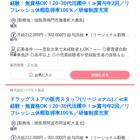
経験・無資格OK！20~30代活躍中！≫賞与年2回／リ
ついては【勤務地範囲と給与について】をご確認ください。
フレッシュ休暇取得率100％／研修制度充実
[勤務地：徳島県鳴門市撫養町大桑島]
場所
月給212,000円～302,000円 給与詳細 ▼［リージョナル勤務］
給与
(転居あり地域限定 原則ベース府県の隣接まで) 【未経験者】
（残業時間 月2h程度） 247,000円～277,000円 【スキルアッ
応募条件 ――意欲次第で未経験者もOK！―― ◎要普通自動
プコース】早期キャリアアップを目指したい方向け 271,000円
車免許 ◎高卒以上 ◎小売業経験者や登録販売者の資格をお持
対象
～317,600円 （15ｈ分時間外手当含む。実際の残業時間11
ちの方・マネジメント経験者歓迎！ ◎U・Iターン歓迎 ※入社
ｈ） ※赴任住宅手当3万円込み（家賃6万円の物件入居の場
雇用形態：
正社員
後、資格取得を目指すことも可能。研修や講習会もあり。 ※
合） 【経験者A】小売業経験者(登録販売者)) 293,300円～
同業界からの転職者が増えてきており、入社後活躍に繋がっ
344,300円 （29ｈ分時間外手当含む。実際の残業時間16.5ｈ）
お気に入り
詳細を見る
ています。もちろん異業界からの応募や、第二新卒者も含め
※赴任住宅手当3万円込み（家賃6万円の物件入居の場合）
て募集中です。
【経験者B】小売業で店長・マネジメント職経験者(登録販売
株式会社コスモス薬品
者)) 309,300円～376,200円 （39ｈ分時間外手当含む。実際の
残業時間22ｈ） ※赴任住宅手当3万円込み（家賃6万円の物件
ドラッグストアの販売スタッフ(リージョナル)／≪未
入居の場合） 勤務形態やエリアによって異なります。 詳細に
経験・無資格OK！20~30代活躍中！≫賞与年2回／リ
ついては【勤務地範囲と給与について】をご確認ください。
フレッシュ休暇取得率100％／研修制度充実
[勤務地：徳島県阿波市阿波町大道北]
場所
月給212,000円～302,000円 給与詳細 ▼［リージョナル勤務］