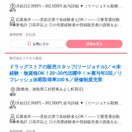
月給212,000円～302,000円 給与詳細 ▼［リージョナル勤務］
給与
(転居あり地域限定 原則ベース府県の隣接まで) 【未経験者】
（残業時間 月2h程度） 247,000円～277,000円 【スキルアッ
応募条件 ――意欲次第で未経験者もOK！―― ◎要普通自動
プコース】早期キャリアアップを目指したい方向け 271,000円
車免許 ◎高卒以上 ◎小売業経験者や登録販売者の資格をお持
対象
～317,600円 （15ｈ分時間外手当含む。実際の残業時間11
ちの方・マネジメント経験者歓迎！ ◎U・Iターン歓迎 ※入社
ｈ） ※赴任住宅手当3万円込み（家賃6万円の物件入居の場
雇用形態：
正社員
後、資格取得を目指すことも可能。研修や講習会もあり。 ※
合） 【経験者A】小売業経験者(登録販売者)) 293,300円～
同業界からの転職者が増えてきており、入社後活躍に繋がっ
344,300円 （29ｈ分時間外手当含む。実際の残業時間16.5ｈ）
お気に入り
詳細を見る
ています。もちろん異業界からの応募や、第二新卒者も含め
※赴任住宅手当3万円込み（家賃6万円の物件入居の場合）
て募集中です。
【経験者B】小売業で店長・マネジメント職経験者(登録販売
株式会社コスモス薬品
者)) 309,300円～376,200円 （39ｈ分時間外手当含む。実際の
残業時間22ｈ） ※赴任住宅手当3万円込み（家賃6万円の物件
ドラッグストアの販売スタッフ(リージョナル)／≪未
入居の場合） 勤務形態やエリアによって異なります。 詳細に
経験・無資格OK！20~30代活躍中！≫賞与年2回／リ
ついては【勤務地範囲と給与について】をご確認ください。
フレッシュ休暇取得率100％／研修制度充実
[勤務地：徳島県三好郡東みよし町西庄]
場所
月給212,000円～302,000円 給与詳細 ▼［リージョナル勤務］
給与
(転居あり地域限定 原則ベース府県の隣接まで) 【未経験者】
（残業時間 月2h程度） 247,000円～277,000円 【スキルアッ
応募条件 ――意欲次第で未経験者もOK！―― ◎要普通自動
プコース】早期キャリアアップを目指したい方向け 271,000円
車免許 ◎高卒以上 ◎小売業経験者や登録販売者の資格をお持
対象
～317,600円 （15ｈ分時間外手当含む。実際の残業時間11
ちの方・マネジメント経験者歓迎！ ◎U・Iターン歓迎 ※入社
ｈ） ※赴任住宅手当3万円込み（家賃6万円の物件入居の場
雇用形態：
正社員