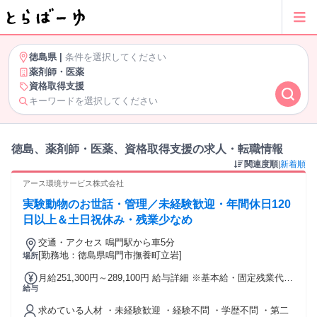
徳島県
|
条件を選択してください
薬剤師・医薬
資格取得支援
キーワードを選択してください
徳島、薬剤師・医薬、資格取得支援の求人・転職情報
関連度順
|
新着順
アース環境サービス株式会社
実験動物のお世話・管理／未経験歓迎・年間休日120
日以上＆土日祝休み・残業少なめ
交通・アクセス 鳴門駅から車5分
[勤務地：徳島県鳴門市撫養町立岩]
場所
月給251,300円～289,100円 給与詳細 ※基本給・固定残業代の
給与
総額 基本給：月給 23万3000円 〜 26万8000円 固定残業代：
あり 1ヶ月あたり1万8300円 〜 2万1100円（固定残業時間：1
求めている人材 ・未経験歓迎 ・経験不問 ・学歴不問 ・第二
ヶ月あたり10時間） 固定残業時間を超えた勤務時間について