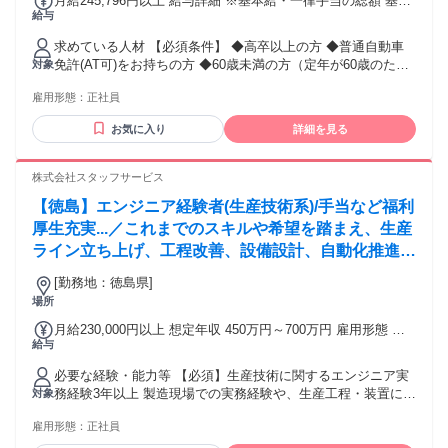
月給245,796円以上 給与詳細 ※基本給・一律手当の総額 基本
給与
給：月給 21万円 〜 固定残業代：あり 【一律手当】 全員に一
律で支払われる通勤・皆勤・家族手当金額：なし 全員に一律
求めている人材 【必須条件】 ◆高卒以上の方 ◆普通自動車
で支払われるその他手当金額：あり 1ヶ月あたり3万5796円 〜
免許(AT可)をお持ちの方 ◆60歳未満の方（定年が60歳のた
対象
固定残業代：あり ※上記その他手当に記載 1ヶ月あたり3万
め） ◇未経験歓迎 ◇営業デビューを歓迎します ◇第二新卒
5796円 〜（固定残業時間：1ヶ月あたり22時間30分） ※事業
雇用形態：
正社員
歓迎 ◇20代男性・女性活躍中 ◇30代男性・女性活躍中 ＼異
場内において所定労働時間を超え勤務した場合、上記固定残
業種からの転職も大歓迎／ 接客業、事務、パティシエ、ドラ
業代とは別に、時間外勤務手当を全額支給。 ◆昇給年1回
お気に入り
詳細を見る
イバー、 消防士、製造スタッフ、ITエンジニア など…幅広い
【賞与について】 ◆半期ごとに6ヵ月間の個人成績を評価し、
経歴を持つ先輩が在籍！ 未経験からでも安心して学べる教育
業績給として毎月の給与に上乗せして支給 ◆業績によって決
制度が整っているので、しっかりキャリアを築いていけます
株式会社スタッフサービス
算賞与あり ◆他、各種手当あり ・資格手当(登録販売者／月
よ◎ 年齢の条件と理由：あり（例外事由1号・60歳未満（定
5000円) ・役職手当 ・時間外手当(超過分) ・扶養内手当 (子1
【徳島】エンジニア経験者(生産技術系)/手当など福利
年のため））
人／1万4000円)
厚生充実...／これまでのスキルや希望を踏まえ、生産
ライン立ち上げ、工程改善、設備設計、自動化推進な
ど多彩な案件をお任せします。モノづくりの基盤を支
[勤務地：徳島県]
えるエンジニアとして、実務経験を活かせる最適な環
場所
境をご案内します。
月給230,000円以上 想定年収 450万円～700万円 雇用形態 正
給与
社員 期間の定め：無 賃金形態 形態：月給制 備考：月給
￥230,000～ 基本給￥225,000～ 諸手当￥5,000～を含む/月 諸
必要な経験・能力等 【必須】生産技術に関するエンジニア実
手当：通勤手当（会社規定に基づき支給）、残業手当（残業
務経験3年以上 製造現場での実務経験や、生産工程・装置に関
対象
時間に応じて別途支給） 試用期間 有 期間：3ヶ月 備考：変更
する基礎知識をお持ちの方は歓迎します！ ◆充実のフォロー
無
雇用形態：
正社員
体制：配属後、営業やカウンセラーなど当社スタッフが全面
サポート。大手メーカーでのエンジニア経験をもつカウンセ