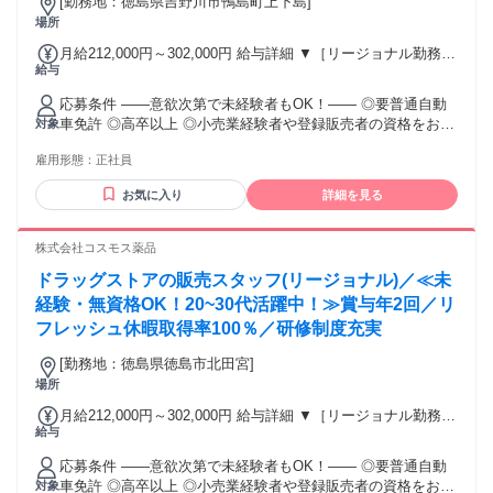
[勤務地：徳島県吉野川市鴨島町上下島]
場所
月給212,000円～302,000円 給与詳細 ▼［リージョナル勤務］
給与
(転居あり地域限定 原則ベース府県の隣接まで) 【未経験者】
（残業時間 月2h程度） 247,000円～277,000円 【スキルアッ
応募条件 ――意欲次第で未経験者もOK！―― ◎要普通自動
プコース】早期キャリアアップを目指したい方向け 271,000円
車免許 ◎高卒以上 ◎小売業経験者や登録販売者の資格をお持
対象
～317,600円 （15ｈ分時間外手当含む。実際の残業時間11
ちの方・マネジメント経験者歓迎！ ◎U・Iターン歓迎 ※入社
ｈ） ※赴任住宅手当3万円込み（家賃6万円の物件入居の場
雇用形態：
正社員
後、資格取得を目指すことも可能。研修や講習会もあり。 ※
合） 【経験者A】小売業経験者(登録販売者)) 293,300円～
同業界からの転職者が増えてきており、入社後活躍に繋がっ
344,300円 （29ｈ分時間外手当含む。実際の残業時間16.5ｈ）
お気に入り
詳細を見る
ています。もちろん異業界からの応募や、第二新卒者も含め
※赴任住宅手当3万円込み（家賃6万円の物件入居の場合）
て募集中です。
【経験者B】小売業で店長・マネジメント職経験者(登録販売
株式会社コスモス薬品
者)) 309,300円～376,200円 （39ｈ分時間外手当含む。実際の
残業時間22ｈ） ※赴任住宅手当3万円込み（家賃6万円の物件
ドラッグストアの販売スタッフ(リージョナル)／≪未
入居の場合） 勤務形態やエリアによって異なります。 詳細に
経験・無資格OK！20~30代活躍中！≫賞与年2回／リ
ついては【勤務地範囲と給与について】をご確認ください。
フレッシュ休暇取得率100％／研修制度充実
[勤務地：徳島県徳島市北田宮]
場所
月給212,000円～302,000円 給与詳細 ▼［リージョナル勤務］
給与
(転居あり地域限定 原則ベース府県の隣接まで) 【未経験者】
（残業時間 月2h程度） 247,000円～277,000円 【スキルアッ
応募条件 ――意欲次第で未経験者もOK！―― ◎要普通自動
プコース】早期キャリアアップを目指したい方向け 271,000円
車免許 ◎高卒以上 ◎小売業経験者や登録販売者の資格をお持
対象