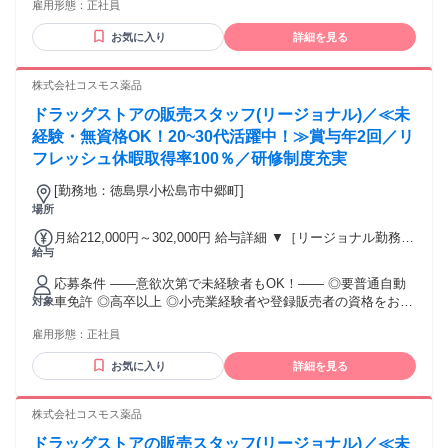
雇用形態：
正社員
後、資格取得を目指すことも可能。研修や講習会もあり。 ※
合） 【経験者A】小売業経験者(登録販売者)) 293,300円～
同業界からの転職者が増えてきており、入社後活躍に繋がっ
344,300円 （29ｈ分時間外手当含む。実際の残業時間16.5ｈ）
お気に入り
詳細を見る
ています。もちろん異業界からの応募や、第二新卒者も含め
※赴任住宅手当3万円込み（家賃6万円の物件入居の場合）
て募集中です。
【経験者B】小売業で店長・マネジメント職経験者(登録販売
株式会社コスモス薬品
者)) 309,300円～376,200円 （39ｈ分時間外手当含む。実際の
残業時間22ｈ） ※赴任住宅手当3万円込み（家賃6万円の物件
ドラッグストアの販売スタッフ(リージョナル)／≪未
入居の場合） 勤務形態やエリアによって異なります。 詳細に
経験・無資格OK！20~30代活躍中！≫賞与年2回／リ
ついては【勤務地範囲と給与について】をご確認ください。
フレッシュ休暇取得率100％／研修制度充実
[勤務地：徳島県小松島市中郷町]
場所
月給212,000円～302,000円 給与詳細 ▼［リージョナル勤務］
給与
(転居あり地域限定 原則ベース府県の隣接まで) 【未経験者】
（残業時間 月2h程度） 247,000円～277,000円 【スキルアッ
応募条件 ――意欲次第で未経験者もOK！―― ◎要普通自動
プコース】早期キャリアアップを目指したい方向け 271,000円
車免許 ◎高卒以上 ◎小売業経験者や登録販売者の資格をお持
対象
～317,600円 （15ｈ分時間外手当含む。実際の残業時間11
ちの方・マネジメント経験者歓迎！ ◎U・Iターン歓迎 ※入社
ｈ） ※赴任住宅手当3万円込み（家賃6万円の物件入居の場
雇用形態：
正社員
後、資格取得を目指すことも可能。研修や講習会もあり。 ※
合） 【経験者A】小売業経験者(登録販売者)) 293,300円～
同業界からの転職者が増えてきており、入社後活躍に繋がっ
344,300円 （29ｈ分時間外手当含む。実際の残業時間16.5ｈ）
お気に入り
詳細を見る
ています。もちろん異業界からの応募や、第二新卒者も含め
※赴任住宅手当3万円込み（家賃6万円の物件入居の場合）
て募集中です。
【経験者B】小売業で店長・マネジメント職経験者(登録販売
株式会社コスモス薬品
者)) 309,300円～376,200円 （39ｈ分時間外手当含む。実際の
残業時間22ｈ） ※赴任住宅手当3万円込み（家賃6万円の物件
ドラッグストアの販売スタッフ(リージョナル)／≪未