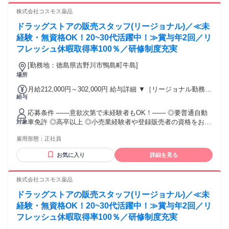
【経験者B】小売業で店長・マネジメント職経験者(登録販売
株式会社コスモス薬品
者)) 309,300円～376,200円 （39ｈ分時間外手当含む。実際の
残業時間22ｈ） ※赴任住宅手当3万円込み（家賃6万円の物件
ドラッグストアの販売スタッフ(リージョナル)／≪未
入居の場合） 勤務形態やエリアによって異なります。 詳細に
経験・無資格OK！20~30代活躍中！≫賞与年2回／リ
ついては【勤務地範囲と給与について】をご確認ください。
フレッシュ休暇取得率100％／研修制度充実
[勤務地：徳島県吉野川市鴨島町牛島]
場所
月給212,000円～302,000円 給与詳細 ▼［リージョナル勤務］
給与
(転居あり地域限定 原則ベース府県の隣接まで) 【未経験者】
（残業時間 月2h程度） 247,000円～277,000円 【スキルアッ
応募条件 ――意欲次第で未経験者もOK！―― ◎要普通自動
プコース】早期キャリアアップを目指したい方向け 271,000円
車免許 ◎高卒以上 ◎小売業経験者や登録販売者の資格をお持
対象
～317,600円 （15ｈ分時間外手当含む。実際の残業時間11
ちの方・マネジメント経験者歓迎！ ◎U・Iターン歓迎 ※入社
ｈ） ※赴任住宅手当3万円込み（家賃6万円の物件入居の場
雇用形態：
正社員
後、資格取得を目指すことも可能。研修や講習会もあり。 ※
合） 【経験者A】小売業経験者(登録販売者)) 293,300円～
同業界からの転職者が増えてきており、入社後活躍に繋がっ
344,300円 （29ｈ分時間外手当含む。実際の残業時間16.5ｈ）
お気に入り
詳細を見る
ています。もちろん異業界からの応募や、第二新卒者も含め
※赴任住宅手当3万円込み（家賃6万円の物件入居の場合）
て募集中です。
【経験者B】小売業で店長・マネジメント職経験者(登録販売
株式会社コスモス薬品
者)) 309,300円～376,200円 （39ｈ分時間外手当含む。実際の
残業時間22ｈ） ※赴任住宅手当3万円込み（家賃6万円の物件
ドラッグストアの販売スタッフ(リージョナル)／≪未
入居の場合） 勤務形態やエリアによって異なります。 詳細に
経験・無資格OK！20~30代活躍中！≫賞与年2回／リ
ついては【勤務地範囲と給与について】をご確認ください。
フレッシュ休暇取得率100％／研修制度充実