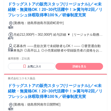
残業時間22ｈ） ※赴任住宅手当3万円込み（家賃6万円の物件
ドラッグストアの販売スタッフ(リージョナル)／≪未
入居の場合） 勤務形態やエリアによって異なります。 詳細に
経験・無資格OK！20~30代活躍中！≫賞与年2回／リ
ついては【勤務地範囲と給与について】をご確認ください。
フレッシュ休暇取得率100％／研修制度充実
[勤務地：徳島県徳島市国府町府中]
場所
月給212,000円～302,000円 給与詳細 ▼［リージョナル勤務］
給与
(転居あり地域限定 原則ベース府県の隣接まで) 【未経験者】
（残業時間 月2h程度） 247,000円～277,000円 【スキルアッ
応募条件 ――意欲次第で未経験者もOK！―― ◎要普通自動
プコース】早期キャリアアップを目指したい方向け 271,000円
車免許 ◎高卒以上 ◎小売業経験者や登録販売者の資格をお持
対象
～317,600円 （15ｈ分時間外手当含む。実際の残業時間11
ちの方・マネジメント経験者歓迎！ ◎U・Iターン歓迎 ※入社
ｈ） ※赴任住宅手当3万円込み（家賃6万円の物件入居の場
雇用形態：
正社員
後、資格取得を目指すことも可能。研修や講習会もあり。 ※
合） 【経験者A】小売業経験者(登録販売者)) 293,300円～
同業界からの転職者が増えてきており、入社後活躍に繋がっ
344,300円 （29ｈ分時間外手当含む。実際の残業時間16.5ｈ）
お気に入り
詳細を見る
ています。もちろん異業界からの応募や、第二新卒者も含め
※赴任住宅手当3万円込み（家賃6万円の物件入居の場合）
て募集中です。
【経験者B】小売業で店長・マネジメント職経験者(登録販売
株式会社コスモス薬品
者)) 309,300円～376,200円 （39ｈ分時間外手当含む。実際の
残業時間22ｈ） ※赴任住宅手当3万円込み（家賃6万円の物件
ドラッグストアの販売スタッフ(リージョナル)／≪未
入居の場合） 勤務形態やエリアによって異なります。 詳細に
経験・無資格OK！20~30代活躍中！≫賞与年2回／リ
ついては【勤務地範囲と給与について】をご確認ください。
フレッシュ休暇取得率100％／研修制度充実
[勤務地：徳島県阿南市日開野町]
場所