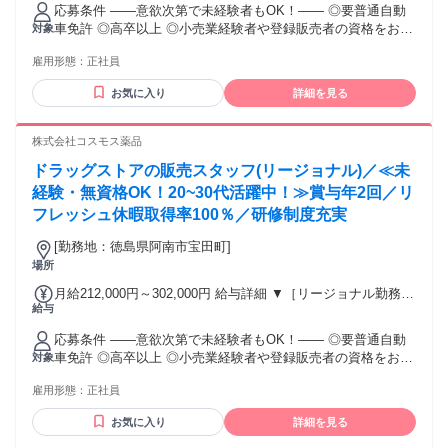
（残業時間 月2h程度） 247,000円～277,000円 【スキルアッ
応募条件 ――意欲次第で未経験者もOK！―― ◎要普通自動
プコース】早期キャリアアップを目指したい方向け 271,000円
車免許 ◎高卒以上 ◎小売業経験者や登録販売者の資格をお持
対象
～317,600円 （15ｈ分時間外手当含む。実際の残業時間11
ちの方・マネジメント経験者歓迎！ ◎U・Iターン歓迎 ※入社
ｈ） ※赴任住宅手当3万円込み（家賃6万円の物件入居の場
雇用形態：
正社員
後、資格取得を目指すことも可能。研修や講習会もあり。 ※
合） 【経験者A】小売業経験者(登録販売者)) 293,300円～
同業界からの転職者が増えてきており、入社後活躍に繋がっ
344,300円 （29ｈ分時間外手当含む。実際の残業時間16.5ｈ）
お気に入り
詳細を見る
ています。もちろん異業界からの応募や、第二新卒者も含め
※赴任住宅手当3万円込み（家賃6万円の物件入居の場合）
て募集中です。
【経験者B】小売業で店長・マネジメント職経験者(登録販売
株式会社コスモス薬品
者)) 309,300円～376,200円 （39ｈ分時間外手当含む。実際の
残業時間22ｈ） ※赴任住宅手当3万円込み（家賃6万円の物件
ドラッグストアの販売スタッフ(リージョナル)／≪未
入居の場合） 勤務形態やエリアによって異なります。 詳細に
経験・無資格OK！20~30代活躍中！≫賞与年2回／リ
ついては【勤務地範囲と給与について】をご確認ください。
フレッシュ休暇取得率100％／研修制度充実
[勤務地：徳島県阿南市宝田町]
場所
月給212,000円～302,000円 給与詳細 ▼［リージョナル勤務］
給与
(転居あり地域限定 原則ベース府県の隣接まで) 【未経験者】
（残業時間 月2h程度） 247,000円～277,000円 【スキルアッ
応募条件 ――意欲次第で未経験者もOK！―― ◎要普通自動
プコース】早期キャリアアップを目指したい方向け 271,000円
車免許 ◎高卒以上 ◎小売業経験者や登録販売者の資格をお持
対象
～317,600円 （15ｈ分時間外手当含む。実際の残業時間11
ちの方・マネジメント経験者歓迎！ ◎U・Iターン歓迎 ※入社
ｈ） ※赴任住宅手当3万円込み（家賃6万円の物件入居の場
雇用形態：
正社員
後、資格取得を目指すことも可能。研修や講習会もあり。 ※
合） 【経験者A】小売業経験者(登録販売者)) 293,300円～
同業界からの転職者が増えてきており、入社後活躍に繋がっ
344,300円 （29ｈ分時間外手当含む。実際の残業時間16.5ｈ）
お気に入り
詳細を見る
ています。もちろん異業界からの応募や、第二新卒者も含め
※赴任住宅手当3万円込み（家賃6万円の物件入居の場合）
て募集中です。