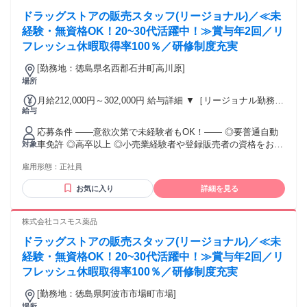
残業時間22ｈ） ※赴任住宅手当3万円込み（家賃6万円の物件
ドラッグストアの販売スタッフ(リージョナル)／≪未
入居の場合） 勤務形態やエリアによって異なります。 詳細に
経験・無資格OK！20~30代活躍中！≫賞与年2回／リ
ついては【勤務地範囲と給与について】をご確認ください。
フレッシュ休暇取得率100％／研修制度充実
[勤務地：徳島県名西郡石井町高川原]
場所
月給212,000円～302,000円 給与詳細 ▼［リージョナル勤務］
給与
(転居あり地域限定 原則ベース府県の隣接まで) 【未経験者】
（残業時間 月2h程度） 247,000円～277,000円 【スキルアッ
応募条件 ――意欲次第で未経験者もOK！―― ◎要普通自動
プコース】早期キャリアアップを目指したい方向け 271,000円
車免許 ◎高卒以上 ◎小売業経験者や登録販売者の資格をお持
対象
～317,600円 （15ｈ分時間外手当含む。実際の残業時間11
ちの方・マネジメント経験者歓迎！ ◎U・Iターン歓迎 ※入社
ｈ） ※赴任住宅手当3万円込み（家賃6万円の物件入居の場
雇用形態：
正社員
後、資格取得を目指すことも可能。研修や講習会もあり。 ※
合） 【経験者A】小売業経験者(登録販売者)) 293,300円～
同業界からの転職者が増えてきており、入社後活躍に繋がっ
344,300円 （29ｈ分時間外手当含む。実際の残業時間16.5ｈ）
お気に入り
詳細を見る
ています。もちろん異業界からの応募や、第二新卒者も含め
※赴任住宅手当3万円込み（家賃6万円の物件入居の場合）
て募集中です。
【経験者B】小売業で店長・マネジメント職経験者(登録販売
株式会社コスモス薬品
者)) 309,300円～376,200円 （39ｈ分時間外手当含む。実際の
残業時間22ｈ） ※赴任住宅手当3万円込み（家賃6万円の物件
ドラッグストアの販売スタッフ(リージョナル)／≪未
入居の場合） 勤務形態やエリアによって異なります。 詳細に
経験・無資格OK！20~30代活躍中！≫賞与年2回／リ
ついては【勤務地範囲と給与について】をご確認ください。
フレッシュ休暇取得率100％／研修制度充実
[勤務地：徳島県阿波市市場町市場]
場所