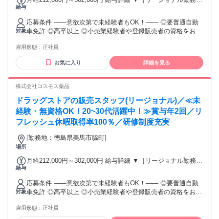
給与
(転居あり地域限定 原則ベース府県の隣接まで) 【未経験者】
（残業時間 月2h程度） 247,000円～277,000円 【スキルアッ
応募条件 ――意欲次第で未経験者もOK！―― ◎要普通自動
プコース】早期キャリアアップを目指したい方向け 271,000円
車免許 ◎高卒以上 ◎小売業経験者や登録販売者の資格をお持
対象
～317,600円 （15ｈ分時間外手当含む。実際の残業時間11
ちの方・マネジメント経験者歓迎！ ◎U・Iターン歓迎 ※入社
ｈ） ※赴任住宅手当3万円込み（家賃6万円の物件入居の場
雇用形態：
正社員
後、資格取得を目指すことも可能。研修や講習会もあり。 ※
合） 【経験者A】小売業経験者(登録販売者)) 293,300円～
同業界からの転職者が増えてきており、入社後活躍に繋がっ
344,300円 （29ｈ分時間外手当含む。実際の残業時間16.5ｈ）
お気に入り
詳細を見る
ています。もちろん異業界からの応募や、第二新卒者も含め
※赴任住宅手当3万円込み（家賃6万円の物件入居の場合）
て募集中です。
【経験者B】小売業で店長・マネジメント職経験者(登録販売
株式会社コスモス薬品
者)) 309,300円～376,200円 （39ｈ分時間外手当含む。実際の
残業時間22ｈ） ※赴任住宅手当3万円込み（家賃6万円の物件
ドラッグストアの販売スタッフ(リージョナル)／≪未
入居の場合） 勤務形態やエリアによって異なります。 詳細に
経験・無資格OK！20~30代活躍中！≫賞与年2回／リ
ついては【勤務地範囲と給与について】をご確認ください。
フレッシュ休暇取得率100％／研修制度充実
[勤務地：徳島県美馬市脇町]
場所
月給212,000円～302,000円 給与詳細 ▼［リージョナル勤務］
給与
(転居あり地域限定 原則ベース府県の隣接まで) 【未経験者】
（残業時間 月2h程度） 247,000円～277,000円 【スキルアッ
応募条件 ――意欲次第で未経験者もOK！―― ◎要普通自動
プコース】早期キャリアアップを目指したい方向け 271,000円
車免許 ◎高卒以上 ◎小売業経験者や登録販売者の資格をお持
対象
～317,600円 （15ｈ分時間外手当含む。実際の残業時間11
ちの方・マネジメント経験者歓迎！ ◎U・Iターン歓迎 ※入社
ｈ） ※赴任住宅手当3万円込み（家賃6万円の物件入居の場
雇用形態：
正社員
後、資格取得を目指すことも可能。研修や講習会もあり。 ※
合） 【経験者A】小売業経験者(登録販売者)) 293,300円～
同業界からの転職者が増えてきており、入社後活躍に繋がっ