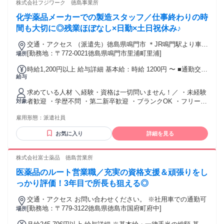
株式会社フジワーク 徳島事業所
化学薬品メーカーでの製造スタッフ／仕事終わりの時
間も大切に◎残業ほぼなし×日勤×土日祝休み♪
交通・アクセス （派遣先）徳島県鳴門市 ＊JR鳴門駅より車7
分 ＊松茂町から約15分 ＊北島町から約20分 ＊徳島市から約
[勤務地：〒772-0021徳島県鳴門市里浦町里浦]
場所
30分
時給1,200円以上 給与詳細 基本給：時給 1200円 〜 ■通勤交通
給与
費：月2万円まで実費支給（規定有） ■週払い制度あり（上限
1万5000円/規定有） ■昇給あり ■賞与あり
求めている人材 ＼経験・資格は一切問いません！／ ・未経験
者歓迎 ・学歴不問 ・第二新卒歓迎 ・ブランクOK ・フリータ
対象
ー歓迎 ・異業種からの転職もOK ＜こんな方におすすめ＞ ✅
雇用形態：
派遣社員
日勤で働きたい ✅土日祝はしっかり休みたい ✅コツコツ作業
が好き ✅安定した職場で長く働きたい
お気に入り
詳細を見る
株式会社富士薬品 徳島営業所
医薬品のルート営業職／充実の資格支援＆頑張りをし
っかり評価！3年目で所長も狙える◎
交通・アクセス お問い合わせください。 ※社用車での通勤可
[勤務地：〒779-3122徳島県徳島市国府町府中]
場所