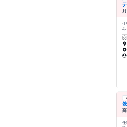
月
仕
み 
事です！ 【工程管理】のお仕事をお
ます。 また、生産の計画の策定にも 携わりま
した 
わ
属
職
り
高
不
仕事情報 ● 