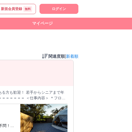
新規会員登録
ログイン
無料
マイページ
|
関連度順
新着順
ある方も歓迎！ 若手からシニアまで年
仕事内容＞ ＊フロン
ェックイン対応 【昼間】清掃
施設。 ポーランド産の、
不問！年
で、一緒に働きませんか？