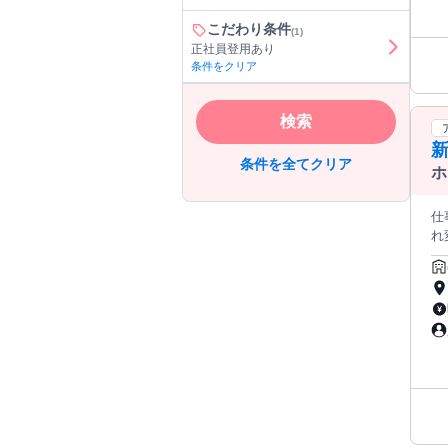
こだわり条件
(1)
正社員登用あり
条件をクリア
検索
条件を全てクリア
ホ
仕事情報 ● 仕
れ
い
ホテルのご紹介 当
タ
テル
ま
で、未経
ル
ル
開