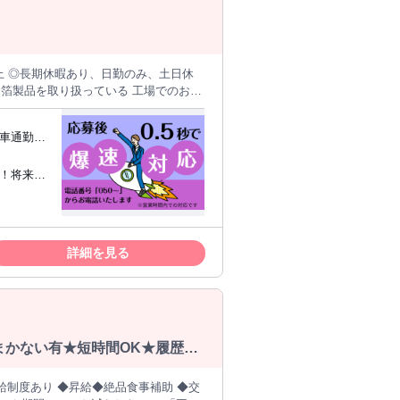
以上 ◎長期休暇あり、日勤のみ、土日休
※車通勤
す♪ 《 高収入×日勤専
駅から車でスグ 》
で車で3分ほどで行けるので昼食にも困
。
erefore
詳細を見る
まかない有★短時間OK★履歴書