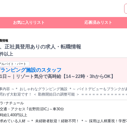
お気に入りリスト
応募済みリスト
職情報
、正社員登用ありの求人・転職情報
0件以上
アルバイト・パート
グランピング施設のスタッフ
1日～｜リゾート気分で高時給【14～22時・3hからOK】
事内容 ～＊ おしゃれなグランピング施設 ＊～ バイトデビューもブランクが
問わず大歓迎です！ ＜ 勤務開始日の調整可能 ＞ ＝＝＝＝＝＝＝＝＝＝＝＝＝＝＝＝＝＝＝ ＜
での受付、接客 ＊BBQ料理の仕込み、配膳 ＊客室清掃・ベッドメイキング ＊夕方のチ
ラ･ナチュール
ッドメイキングがメイン 【夕方・夜】BBQの仕込み、配膳がメイン ＝＝＝＝＝＝＝＝＝＝＝＝＝＝＝＝＝＝ ＜
交通・アクセス ｢佐野田沼IC｣～車30分
・ナチュール＞ 都心から車で「約90分」の好立地。 栃木の四季を感じられるグランピング
時給1,400円以上
かわいい ドームテント（約22畳）です。 プライベートをしっかり確保した 約200㎡のお部屋には BBQ棟、トイ
求めている人材 ～＊ 未経験者歓迎！経験不問！ ＊～ 採用は人柄重視！学歴
完備。 1日1組限定の、愛犬と一緒に泊まれる お部屋もご用意しております！ 「小鳥のさえずりをバッ
クに、 非日常空間のリフレッシュ滞在ができる」 そんな当施設
齢不問！ 男性・女性活躍中！やる気があればOK！ ＝＝＝＝＝＝＝＝＝＝＝＝＝＝＝