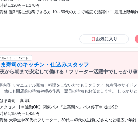
です！！ 家事の合間で働きたい方にもピッタリのお仕事です サポート体制充実なので、安心して働けますよ！！
時給1,120円～1,170円
週3日・1日3H～！シフト融通◎＞ シフトは柔軟に対応するので 子育ての
資格 週3日以上勤務できる方 10～60代の方まで幅広く活躍中！ 雇用上限年齢(75歳)ま
よ♪ ＼未経験の方も大歓迎／
で勤務される方が多い働きやすい職場風土です。
お気に入り
アルバイト・パート
はま寿司のキッチン・仕込みスタッフ
夜から朝まで安定して働ける！フリーター活躍中でしっかり稼
事内容 ＼マニュアル完備！料理をしない方でもラクラク／ お寿司やサイド
 他にも開店前の準備や締め作業、翌日の準備もお任せします。 しっかりとしたマニュアルはもちろんのこと ゼロ
ら丁寧にサポートします！ 気付けば一人立ち出来る方がほとんどです。 お
はま寿司 真岡店
人見知りの方でも楽しめるお仕事です！ ＊誰でもできる寿司作り 注文が入ったらシャリにネタをのせてレーンへ
アクセス 【車通勤OK】関東バス『上高間木』バス停下車 徒歩9分
主にお願いします！ 難しい技術は不要です。 ＊簡単なサイドメニュー調理 ラーメン・うどん・唐揚げ・ 味
時給1,150円～1,438円
汁などを作ります。 カットや温めがメインで、 難しい作業はありません！ シンプルなお
資格 大学生や20代のフリーター、30代～40代の主婦(夫)さんなど幅広い年
かせる切付 まぐろなどの鮮魚をブロックや柵からをネタサイズにカット。 包
得意な作業から始められるので安心♪ ＊はま寿司について はま寿司は、全国に店舗を展開する回転寿司チェー
方が活躍しています。 あなたの同世代にもきっと出会えます。 ＊未経験者、大歓迎！
。 ゼンショーグループの一員として、 安定した基盤のもと新鮮でおいしいお
丁寧な研修とわかりやすいマニュアルもあるので、アルバイトが初めて・久
っています。 マニュアルや研修が充実しているため 飲食店未経験の方でも