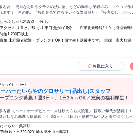
事内容 「簡単なお皿やグラスの洗い物」などの簡単な業務のみ！コツコツ作
れますよ！その他、「写真を見て作るキレイな野菜盛り」「接客なし、ホー
が湧いたら、美味しい｢天ぷら｣も作ってみましょう！調理はゆっくり覚えて
しゃぶしゃぶ木曽路 小山店
ETしながら洗い物をマスターしちゃいましょう！ちょっぴり高級店ではあり
アクセス ＪＲ水戸線 小山東口徒歩約18分、ＪＲ東北新幹線/ＪＲ北海道新幹
るので「料理経験は調理実習だけ」という方も活躍中！ 木曽路ならではの和食調理も身につけられる！ 木曽路は
口徒歩約18分、ＪＲ宇都宮線〔東北本線〕・ＪＲ上野東京ライン/ＪＲ湘南
時給1,200円以上
ての調理が店内調理でベテランの料理長を中心に和食をイチから手作り。し
小山東口徒歩約18分 小山駅から徒歩20分
資格 未経験者歓迎・ブランクもOK！留学生も活躍中です。 主婦・主夫歓迎
言え、しっかりとした知識・技術を身に付ければ家でも活かせる和食調理技術
社員をめざしたい方にもオススメの環境ですよ！ 短時間でもサクッと稼げる高時給！学生から中高年まで多くの方
ター歓迎、学生歓迎、副業・WワークOK！ ▼向いてます▼ ・心機一転、スタートし
効率よくお小遣い稼ぎしています！ ・品出しや陳列などで意外と膝・腰にく
たい方 ・体を動かすことが好きな方 ・笑顔の対応できる方 ・コツコツ作業
立ちっぱなしなので地味に負担がかかるレジや工場軽作業 ・ワンオペ時間が
方 ・料理が好きな方 ・スキマ時間で働きたい方 ▼歓迎 ・昼にちょこっと働きたい方
 ・引っ切り無しに動いていて体力勝負なレストラン・ファストフード・居酒
・平日のみを希望の方 ・家族や友達との時間も大事にしたい方 ・はじめて
お気に入り
♪…と現役スタッフ談。 学校や遊びと両立しながら働けますよ(by学生)！急なお休み対応も相談できるから安
る方 ・ブランク明けの方 ・フルタイムでがんばりたい ▼応援します ・子供の学校行
(by主婦)！ ｢平日のみOK」「9:30～21:30の間で1日3h～選べる時間」「
事に合わせたシフトで安心して働きたい方 ・「仕事は常に続けていたい！」
控除内OK」 学生はもちろんフリーターもたくさん活躍中なので、テスト期
のライフスタイルをお持ちの方 お問合せだけでもOKです！まずは、お気軽にご応募く
アルバイト・パート
安心。仕事もプライベートも相談し合える仲間がいるので活躍しやすい環境です。 非日常も楽しんでみま
ださい！！
ーパーたいらやのグロサリー(品出し)スタッフ
★★新入生も大募集中★★★ お客様のアレルギーや要望に合わせて、メニュ
合、担当するのは料理長やベテラン調理師になりますが、料理でもお客様一
ープニング募集！週3日～、1日3ｈ～OK／充実の福利厚生！
タッフのその技術を目の前でみれらる特等席ですよ！ ■＜大・短・専門＞学生・新１年生も大歓迎■ ★「腕磨き」
食材の知識」「効率よく作業」「スピード感」…料理の学びバイト！ 稼ぐ以
事内容 ＼パートナーデビュー・未経験の方も大歓迎／ 幅広い年代が活躍中！ 
、やりがいのある時間を過ごせるのも素敵だと思います。(スタッフより)
身だしなみ基準大幅緩和！ ◇週3日～、1日3h～勤務で私生活と両立◎ ◇し
ブランクある方も安心！ ◇充実の福利厚生で働きやすい環境！ ＜仕事内容＞ 加工食品や日配品、菓子等の品出
たいらや 粟宮店
売場管理・接客 ※レジ業務も対応していただきます。 初めてでもカンタン＆安心スタート◎ もちろん未経験者も
[勤務地：〒329-0201栃木県小山市粟宮]