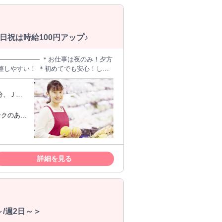
祝は時給100円アップ♪
――――――― ＊お仕事は夜のみ！夕方
調整しやすい！ ＊初めてでも安心！しっ
分、ＪＲ
野菜や果物を食べる時も、 一番おいし
歩5分
ンクのある
ミートではスタッフ同士で協力し合いな
に働ける環境が整っています。 【ジ
りたいと考え、従業員全員が実力を 発
しながら、 真のプロとして活躍できる
詳細を見る
も前進を続けていきます。
/週2日～＞