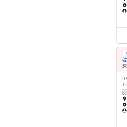
歓迎
＜
深
仕
す。
か
で、 
流す作業を
噌
活
す！ 
ン