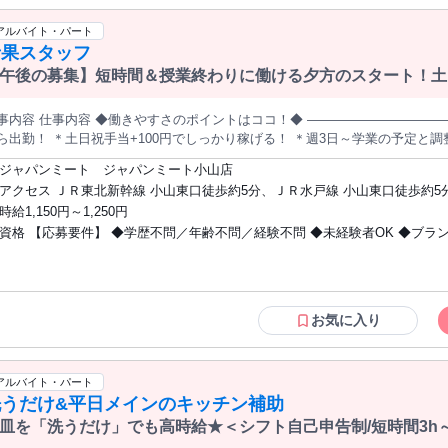
アルバイト・パート
青果スタッフ
午後の募集】短時間＆授業終わりに働ける夕方のスタート！土日
事内容 仕事内容 ◆働きやすさのポイントはココ！◆ ――――――――――
ら出勤！ ＊土日祝手当+100円でしっかり稼げる！ ＊週3日～学業の予定と
サポートします◎ ――――――――――――――――― 【仕事内容】 ・ 野菜果物の袋詰めや包装 ・包装・値付
ジャパンミート ジャパンミート小山店
 ・シール貼り ＼青果スタッフの面白さ／ 旬の野菜や果物について詳しくなれたり、 おいしい食材を見分
アクセス ＪＲ東北新幹線 小山東口徒歩約5分、ＪＲ水戸線 小山東口徒歩約5
る目利き力がアップしていきますよ。 食べごろにも詳しくなるので、自宅で
宇都宮線〔東北本線〕・ＪＲ上野東京ライン 小山東口徒歩約5分 小山駅・徒
時給1,150円～1,250円
るようになります。 ＼土日祝は時給UP／ 土日祝のシフトでは時給アップ★ なかなか平日にシフトに入れな
資格 【応募要件】 ◆学歴不問／年齢不問／経験不問 ◆未経験者OK ◆ブラ
や、 がっつり働きたいフリーターさんも歓迎します。 ＼学生さんも大歓迎／ 学業やサークルと両立したい学生さ
もぜひ！ 「テスト期間で…」「学校行事が…」という場合でも、 ジャパン
OK 【歓迎要件】 ◆WワークOK ◆高校生OK ◆大学生、専門学校生活躍中（二部学
ら シフトを調整しています。 また、夕方からの勤務や短時間シフトなど、 柔軟
生さんなど） ◆フリーター活躍中
パンミートの精神】 ジャパンミートでは、「夢をカタチにできる」 企業であ
できるシステムが構築されています。 そのため、日々成長ややりがいを実感
お気に入り
です。 スーパーマーケットによる新たな食文化の 創造を目指し、これから
アルバイト・パート
洗うだけ&平日メインのキッチン補助
皿を「洗うだけ」でも高時給★＜シフト自己申告制/短時間3h～