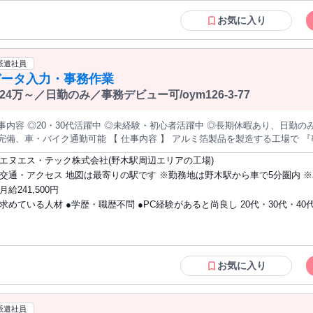
といった方でも安心して働けますよ。 パート、アルバイト、正社員などこれ
歴も一切不問！ コンビニ・事務・清掃・工場での軽作業など別の業界から転
お気に入り
心者も活躍中です。 ＊経験者優遇 カフェ・ファミレス・ファーストフード・居酒屋な
どの飲食店での接客・調理(キッチン)・洗い場(皿洗い)などの経験者は大歓迎
派遣社員
データ入力・事務作業
24万～／日勤のみ／事務デビュー可/oym126-3-77
事内容 ◎20・30代活躍中 ◎未経験・初心者活躍中 ◎長期休暇あり、日勤の
・バイク通勤可能 【 仕事内容 】 アルミ箔製品を製造する工場で 『事務』のお仕事をお任せします！ 伝票
やファイリング、電話や 来客された方のご対応などの庶務全般。 また、生産に必要な素材や部品の購入作業。 デ
エヌエス・テック株式会社(野木駅周辺エリアの工場)
入力や資料作成などPCを使用した 業務もお願いします！ 《 事務経験がなくてもOK！未経験歓迎♪ 》 PC経験、ス
交通・アクセス 地図は最寄りの駅です ※勤務地は野木駅から車で5分圏内 
歓迎！ 事務作業は現場スタッフが 丁寧に教えてくれるので安心♪ 《 プライベート重視派におすすめ！
OK
月給241,500円
日勤専属×土日休みなので プライベートを大切にすることが出来ます！ プライベートと仕事のバランスを考えて 事
求めている人材 ●学歴・職歴不問 ●PC経験があると尚良し 20代・30代・40代の男性ス
の転職をしたいという方にも ピッタリの職場です♪ 《 車通勤OK♪交通費も支給あり！ 》 敷地内に無料駐車場あ
！ 距離に応じて交通費の支給もあるので らくらく通勤できます♪
タッフが活躍中！将来的な正社員登用も目指せます（全国各地で登用実績多
り）。 ※日常的に日本語での対話や読み書きが発生する為、ネイティブレベルの日本
語スキルが必要です。 ※Fluency in Japanese reading, writing, and oral commu
is needed, therefore we usually use Japanese.
お気に入り
派遣社員