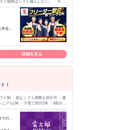
◎ ＜初バイトにもおす
り評価＞ 経
大学生・
支給！ 働いた分はしっかり給与に還元し
フが多数
カレー、定食屋、蕎麦屋 ＋
ッタリ！
られる仕
詳細を見る
スバーガー」など、 20超のブランドを
 ＋───────────────＋
】
ート！