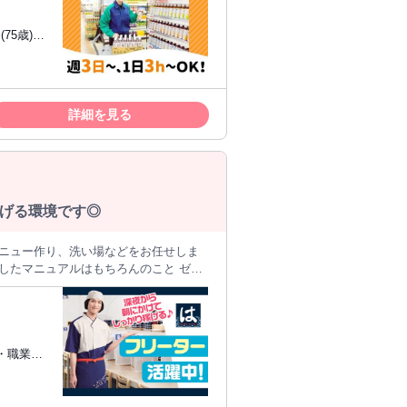
合間やＷワークで時間を有効活用できます
詳細を見る
げる環境です◎
メニュー作り、洗い場などをお任せしま
客様と会話することはほとんどないの
仕事です◎ ＊包丁スキルを
齢・職業の
丁を使える方なら、 すぐに活躍できま
寿司を 気軽に楽しめるお店づくりを行
しぶり…
安心してスタート可能です。