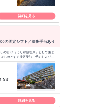
詳細を見る
切問いませ
＝
：00の固定シフト／深夜手当あり
＊ホテル
をはじめとする接客業務、予約および問
内巡回などをおこなっていただきます。
し、地元グルメを食べに行くもよし、ホ
 百貨
無理のないペースで教えていきますの
者が活躍
泊特化型や中長期滞在型まで幅広いホテ
約30棟の新規受託を実施。今後も複数の
詳細を見る