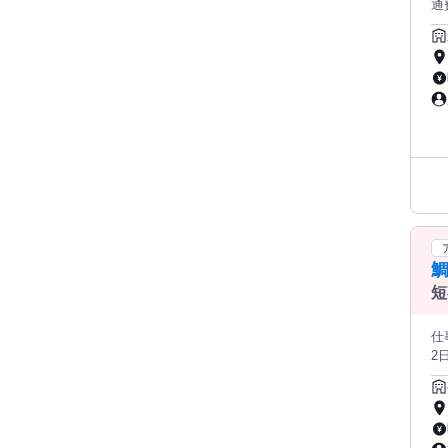
通費支給◆週2
の
すめ＞ バイトデビューも大歓迎！ 授業や部活
盛り付
ゆ
験
ます◎ 
きたい方、大
ェ
──────
「
全
短
仕事内容: ▼ここがポイント ・土
2日〜、1日4
経験スタート ・即日勤
味しい
店舗
造工程〉 生地投入 ↓ かえし ↓ 形