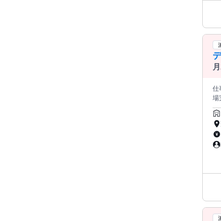
月
仕
場完備、車
整理
ータ
キルがある方大
》 
務へ
り