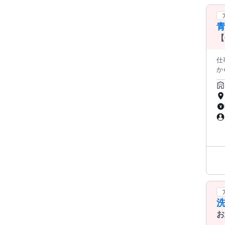
【
仕
か
かり
け ・品出し
け
い時が分か
い方
ん
方
が
ャ
揮
ん
お