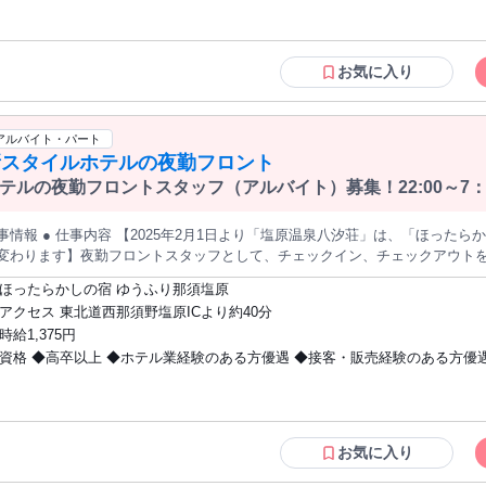
＝＝＝＝ 【必須条件】 簡単なPC操作（入力作業）ができる方 ＊無資格歓迎 ＝＝＝＝
＝＝＝＝＝＝＝＝＝＝＝＝＝＝＝ ＜主婦・主夫歓迎！扶養内勤務OK＞ 週1日から相談
OK！家事との両立可能！ ＜専門・短大・大学生歓迎！＞ 週末だけ働きたい＆土日祝
お気に入り
のみOK！ 学業との両立応援！シフト調整可能！ ＝＝＝＝＝＝＝＝＝＝＝＝＝＝＝＝
＝＝＝ ＜経験者歓迎！ブランクOK＞ 実際に仕事復帰した方も活躍中です。 フリータ
ー歓迎！副業・WワークOK！ ＜こんな経験も活かせます＞ ・宿泊施設のフロントス
アルバイト・パート
タッフ ・飲食店勤務、雑貨販売などの接客経験 ※上記経験、雇用形態は一
新スタイルホテルの夜勤フロント
ん。 （正社員、アルバイト・パート、 契約社員・派遣社員・委託社員など） ＝＝
テルの夜勤フロントスタッフ（アルバイト）募集！22:00～7
＝＝＝＝＝＝＝＝＝＝＝＝＝＝＝＝ ＜こんな方にオススメ＞ ＊グランピングに興味が
ある方 ＊旅行や自然が好きな方 ＊ワークライフバランスも大事にしたい方 
事内容 【2025年2月1日より「塩原温泉八汐荘」は、「ほったらかしの宿 ゆうふり那須塩原」として生ま
関係の仕事がしたい方 など
変わります】夜勤フロントスタッフとして、チェックイン、チェックアウト
合わせ受付業務、館内や周辺施設などの案内業務、経理業務、発注業務、館
ほったらかしの宿 ゆうふり那須塩原
ホテルは、高台に立地し、塩原温泉エリア一の自慢の眺望とお好みの過ごし方ができる新しい宿泊ス
アクセス 東北道西那須野塩原ICより約40分
イルをご提供します。好きな時間に温泉で癒されるもよし、館内で遊ぶもよ
時給1,375円
へ持ち帰り食べるもよし♪もちろん館内販売もあります 経験者優遇！未経験者も◎ ホテルフロント経験のある方、
資格 ◆高卒以上 ◆ホテル業経験のある方優遇 ◆接客・販売経験のある方優遇
た、異業種でも接客・販売経験のある方は、即戦力として優遇いたします。
験の方もご安心ください。 会社のご紹介 アイコニア・ホスピタリティは、全国に約180棟を展開する総合ホテ
店、コンビニ、カフェ、ファミレス、スーパー、飲食店など販売・接客経験
運営会社です。フルサービスからリゾート、旅館、ペットフレンドリー、宿
中！ ◆未経験者歓迎 ◆英語が話せる方歓迎
タイプを手掛けております。新規開業のペースが突出しており、2025年には
業を控えております。
お気に入り