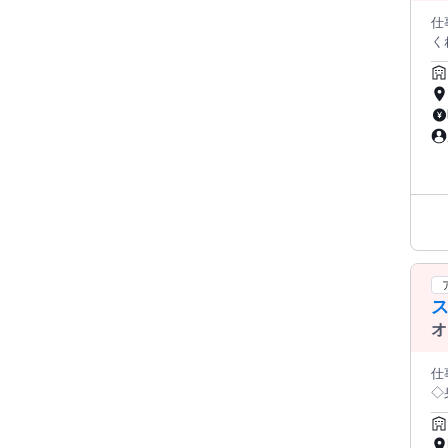
仕
く
味
G
てい
全
は
方・
が
に
屋
辛くない
心
養
ら
ス
★
場
オ
るス
「
仕
て
◇
験・
し・