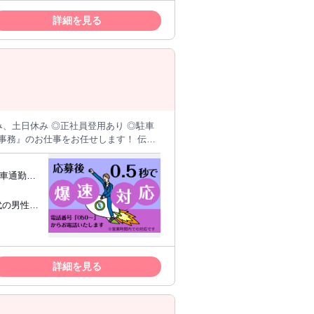
までの経
職した初
詳細を見る
！
み、土日休み ◎正社員登用あり ◎駐車
※車通勤
数あ
nication
詳細を見る