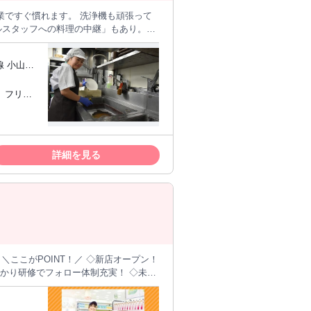
業ですぐ慣れます。 洗浄機も頑張って
ルスタッフへの料理の中継」もあり。興
くれれば大丈夫なので、まずは時給を
ますが、マニュアルもちゃんと完備され
線 小山東
新宿ライン
ゃぶしゃぶ・すき焼きがメインのお店と
、フリー
が学べる本格調理です♪料理好きな
るコンビニやスーパー業務 ・同じ場所
が好きな
結構あって覚える事が多いカフェや弁当
屋 …等と比べても、木曽路のバイトは
パートをす
詳細を見る
平日時給1200円」「シフト自己申告制」「扶
等の自分
間等があってもみんなでカバーできるか
せんか！
ーにはない料理を提供することも。その
人ひとりに「おもてなし」を実践してい
外の目的意識をお持ちの方もたくさんい
＼ここがPOINT！／ ◇新店オープン！
っかり研修でフォロー体制充実！ ◇未経