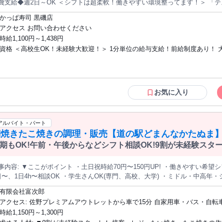
日～OK ＜シフトは超柔軟！働きやすい環境整ってます！＞ 「テスト期間はシフト減らしたい」 「平日
み、家事と両立しながら働きたい」といった相談OK！ ライフスタイルに合わせて働けますよ
かっぱ寿司 黒磯店
、サークル、ゼミ終わりは 「かっぱ寿司」でアルバイト♪ ネタの用意や
アクセス お問い合わせください
けなどの キッチン業務全般をお任せ！ 丁寧な研修があるので未経験の方でも安心！ あなたのペースに合わせて
時給1,100円～1,438円
っくりはじめていきましょう！ ※状況に応じて、他業務もお任せする場合があります ＜頑張りはしっか
資格 ＜高校生OK！未経験大歓迎！＞ 1分単位の給与支給！前給制度あり！ 
や能力が上がるにつれて、 昇給制度で時給もUP！ また、給与は1分単位で
＋───────────────＋ ＜飲食店経験者も歓迎＞ これまでの飲食店での経験を活かして、 新しい職場で輝
主婦(夫)・フリーター・シニア・ミドル世代など、 幅広い年代の男女スタッ
歓迎です！ ★下記、いずれかの経験をお持ちの方は即戦力★ 居酒屋、レストラン、バル、BAR、カフ
活躍中！ ◆副業・WワークOK ◆学校帰りの勤務OK ◆レギュラー勤務も歓迎！ ◆英
、寿司、 回転寿司、ベーカリー、うどん、弁当、ピザ、スイーツ とんかつ、
語や中国語などが得意な方も活躍中 ◆ハローワークで求職活動中の方にもピ
─────────＋ ＜かっぱ寿司について＞ 大手「コロワイドグループ」の傘下で、 「3･6･5酒場」「甘太郎」
◆同世代のバイト友達ができる職場を探している方 ◆未経験でも簡単に始め
お気に入り
牛角」 「かっぱ寿司」「温野菜」「大戸屋」 「ステーキ宮」「フレッシュネ
事を探している方 ◆最寄り駅や家、学校の近くで働きたい方
国に2500店舗以上展開。 全従業員が、安心して働ける職場環境をご用意してます！
アルバイト・パート
鯛焼きたこ焼きの調理・販売【道の駅どまんなかたぬま
期もOK!午前・午後からなどシフト相談OK!9割が未経験スタ
日祝時給70円〜150円UP! ・働きやすい希望シフト制 ・急なシフト調整も対応可 ・週
h〜相談OK ・学生さんOK(専門、高校、大学) ・ミドル・中高年・シニアもOK ・子育て世代OK ・9割が未
務OK ・短期もOK 鯛焼きとたこ焼きを調理・販売するお仕事です。地域のお客様に愛される美
有限会社富次郎
商品を一緒に提供していきましょう！ 【主な仕事内容】 * 鯛焼きやたこ焼きの製造、調理 * 顧客への販売対応 *
アクセス: 佐野プレミアムアウトレットから車で15分 自家用車・バス・自転車での通
の清掃や在庫管理 * 団子やわらび餅など和菓子の販売 * レジ対応 ▼たこ焼き・たい焼きの調理工程 〈たこ焼き製
勤も可能です。詳細なアクセス方法については面接時にご案内いたします。
時給1,150円～1,300円
を整える ↓ 焼け具合によってコロコロする ↓ 完成！ 〈たい焼き製造工程〉 生地投入 ↓