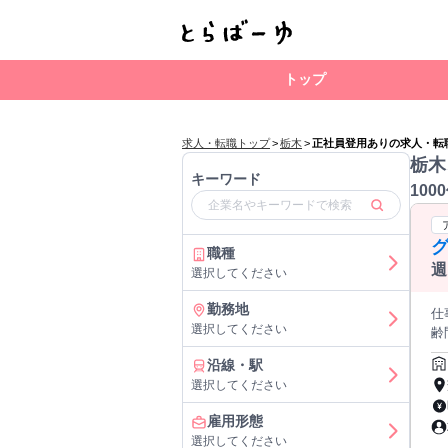
トップ
求人・転職トップ
>
栃木
>
正社員登用ありの求人・転
栃木
キーワード
100
職種
週
選択してください
勤務地
仕
選択してください
齢
ト
沿線・駅
やベ
選択してください
ラ
丸くて
雇用形態
レ、露天風呂を
選択してください