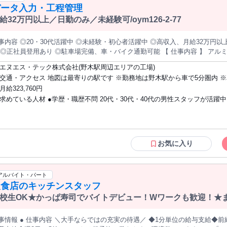
データ入力・工程管理
給32万円以上／日勤のみ／未経験可/oym126-2-77
事内容 ◎20・30代活躍中 ◎未経験・初心者活躍中 ◎高収入、月給32万円
◎正社員登用あり ◎駐車場完備、車・バイク通勤可能 【 仕事内容 】 アルミ箔製品を取り扱っている 工場でのお仕
任せします！ ＜お仕事内容＞ 注文や受注について日々確認し、 納期の回答を行い
エヌエス・テック株式会社(野木駅周辺エリアの工場)
す。 その他、現場の作業者や営業からの 問い合わせの対応、PCを使用
交通・アクセス 地図は最寄りの駅です ※勤務地は野木駅から車で5分圏内 
データの入力作業もお願いします。 《 コミュニケーションが多い職場です！ 》 作業者や営業の方など・・・関
OK
月給323,760円
る方はさまざま！いろんな人と関わってお仕事をするのが好き！という方にピッタリの職場で
求めている人材 ●学歴・職歴不問 20代・30代・40代の男性スタッフが活躍中！将来的
 》 お仕事は人気の日勤専属♪さらに時給1750円だから、月32万以上稼ぐことも可能です◎ 《 野木
場はJR宇都宮線の野木駅から車で10分の所にあります！工場からコンビニま
な正社員登用も目指せます（全国各地で登用実績多数あり）。 ※日常的に日本語での
ません♪
対話や読み書きが発生する為、ネイティブレベルの日本語スキルが必要です
※Fluency in Japanese reading, writing, and oral communication is needed, th
we usually use Japanese.
お気に入り
アルバイト・パート
飲食店のキッチンスタッフ
校生OK★かっぱ寿司でバイトデビュー！Wワークも歓迎！★
要
仕事内容 ＼大手ならではの充実の待遇／ ◆1分単位の給与支給◆前給制度あり ◆昇給◆絶品食事補助 ◆交