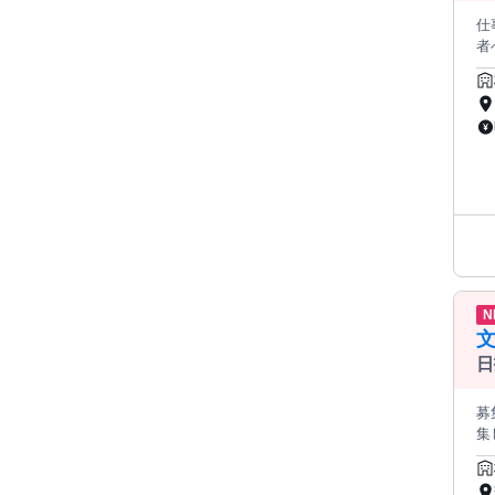
仕事内容 
者へ引
におす
歳以上の方 ・昼間学生 ・生
上の主たる
ら
どがあ
N
日
募
集
の希
↓ ■お仕事PR ≪ほぼ定時で帰れる≫ 時間をしっかり確保できる、 残業基本ナシのお仕事♪ オンとオフをきっちり切り