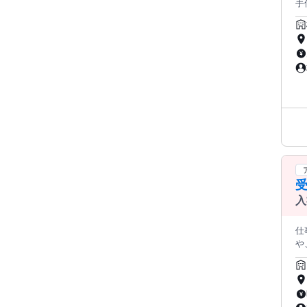
手
୨
✅
ラ
か
受
入
オ
仕事内容: ＼新規オープン／ 撮
や
切
しく接
り、
ア