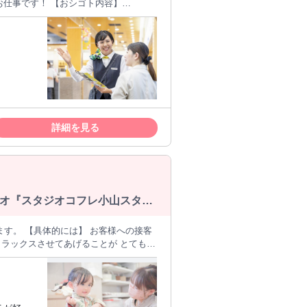
【おシゴト内容】
内！ ✅ 観光スポット＆グルメのご紹介
┈┈┈┈୨୧ 仕事を通してド
ならではの やりがいを感じてみません
詳細を見る
ジオ『スタジオコフレ小山スタジ
リラックスさせてあげることが とても大
ご自身も常にテンション高く 笑顔で楽