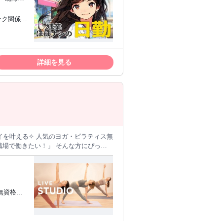
ブランクがあっても大丈夫♪ 経験はちょ
たり奇抜でなければ基本的に自由！ (規
ーク関係の
します！ ■職場の雰囲気
ぎなければOKだから、 モチベーション
・電話応対による問い合わせ対応および
資料作成や関連書類の管理対応 [醍醐
詳細を見る
スキルを維持したい方 ●ブランクがあって復
意な方
レイを叶える✧ 人気のヨガ・ピラティス無
K ☆：土日に入れる方大歓迎 ☆：副業／
オシャレも自由♪／
┈┈┈┈┈┈┈・ 【✧ 仕事内
備・片付け マ
常駐◎
元気な対応
職場について ୨୧
0代多め 美容好きが集ま