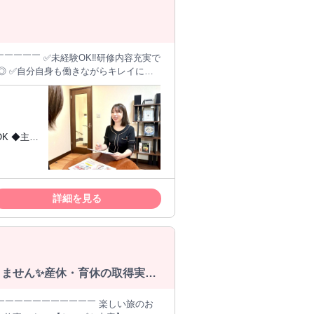
￣￣￣￣￣ ✅未経験OK‼研修内容充実で
も◎ ✅自分自身も働きながらキレイにな
価 ✅のれん分け制度でサロンオーナーも
れます。施術の約90%は マシンを使用
界に興味が
り、女性も輝ける フィールドを提供し
詳細を見る
です◎ ゆくゆくは「のれ
が好きな方
オーナーも目指せます！ 社員一人
ま
りません✨産休・育休の取得実績
募は（03-5405-2576）お