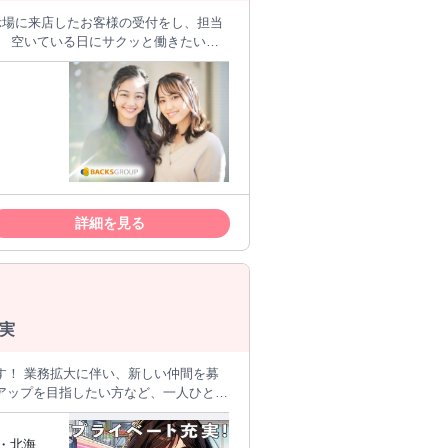
点な
です。
詳細を見る
実
す！ 業務拡大に伴い、新しい仲間を募
アップを目指したい方など、一人ひとり
北・北海道