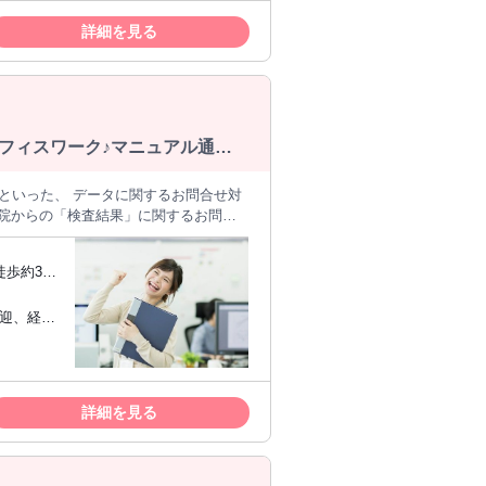
働きたい
系の学生さ
詳細を見る
体操などの
識を活かし
も楽しみ
ます◎
フィスワーク♪マニュアル通り
サポート体制で未経験でも安心
といった、 データに関するお問合せ対
」する ■分かった内容をお伝えする
！ ／
歩約34
問は、専門スタッフや営業にバトンタッ
る方歓迎
ません！ ブランクはあるけど、社会復
とがないけど、オフィスワークに挑戦し
キルを長く
がいのある
詳細を見る
液などの検体を預かり、分析・検査をする
新卒者､
ています。 地域医療の一翼を担う企業