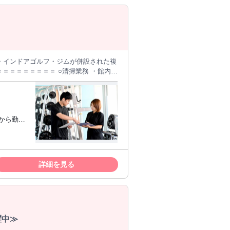
、はり、灸、エステ、スパなどを主とす
場合は除く 1.関東以外の地域に90％
県が埼玉県・千葉県・東京都・神奈川県・
ナ・インドアゴルフ・ジムが併設された複
なゴミ取り ・マシン・備品の拭き上げ
社後はしっかりとした研修があるので、
方から勤務
仕事と掛け
。 ／
されちゃう…⊂( っ´ω`)っ プライ
✨ ＼
 などな
詳細を見る
も大歓迎(^^)/
躍中≫