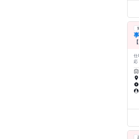
る、 楽
らっ
きる や
の会話が中
フ
事
たい」 
【
の
し
仕
応（
せ
か
ま
チし
知識
んな
る
帰
たい
全
会
と