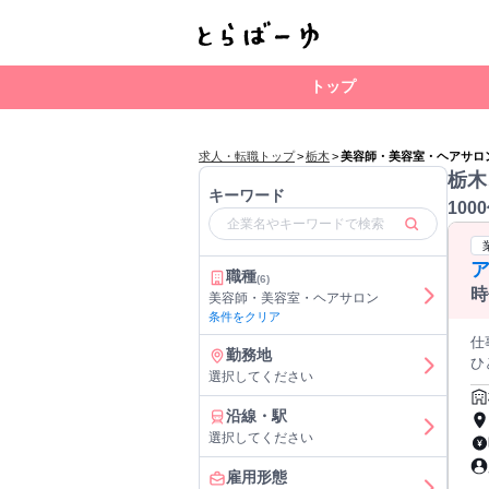
トップ
求人・転職トップ
>
栃木
>
美容師・美容室・ヘアサロ
栃木
キーワード
100
職種
(6)
時
美容師・美容室・ヘアサロン
け
条件をクリア
仕
勤務地
ひ
選択してください
メ
取り
沿線・駅
た
選択してください
ン
を
雇用形態
好立地で