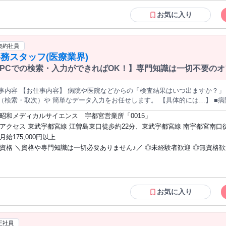
がいい方 ・キレイも仕事も両立したい方 ・美容や運動が好きな方 ・長期で
しく働ける活気ある環境です✧ ୨୧ お客様について ୨୧ ┈┈┈┈┈┈┈┈┈┈┈ 20代～40代の幅広い層の方が い
方 ・接客経験を活かして新しい事に挑戦したい方 ・スポーツ・看護・教育
お気に入り
しゃいます！ 女性専用スタジオなので お客様も全て女性です✧ 積極的にお声掛けをし、 “キレイ”を一緒に共有で
ん ・ヨガやピラティスに通われた経験がある方 ・クラシックバレエや器械
りがいのあるお仕事です！ アピールポイント： ＼“話すのが好き”が活かせる✧／ 受付やご案内など、 お客様と
ご経験がある方 ・インストラクターを目指している方 ・資格やカラダの知
心のお仕事です◎ 「人と話すのが好き」 「接客バイト経験を活かしたい」 そんな方にぴったりです。 ＼シ
たい方 社員を目指したい方も大歓迎！ 性別の条件と理由：女性歓迎（ポジティブアク
契約社員
ト柔軟で働きやすい！／ 週1日・4時間〜OK！ 予定に合わせて無理なく働けます◎ 「仕事もプライベート
ション）
務スタッフ(医療業界)
そんな方にもおすすめです✧ ＼働きながら自分磨き♪／ ・スタジオレッスン無料 ・よもぎ蒸し利用OK ・ネイル
／髪色／ピアス自由 美容や健康に興味がある方には 嬉しい環境がそろってい
PCでの検索・入力ができればOK！】専門知識は一切不要のオ
電話応対と、検査データの検索・簡単な入力がメイン★手厚い
てスタートできます◎
事内容 【お仕事内容】 病院や医院などからの「検査結果はいつ出ますか？」
検索・取次）や 簡単なデータ入力をお任せします。 【具体的には…】 ■病院からの「検査結果」に関するお問合
電話を受ける ■パソコンの専用システムで、該当の検査データを「検索・確認
昭和メディカルサイエンス 宇都宮営業所「0015」
、専門スタッフや営業へ電話を取次ぐ ■その他、付随する簡単なデータ入力業務 ＼ 未経験でも安心のポイント
アクセス 東武宇都宮線 江曽島東口徒歩約22分、東武宇都宮線 南宇都宮南口徒
ずは「検査の種類を覚えること」からスタート！ 専門知識が必要な難しい質
分、東武宇都宮線 西川田東口徒歩約42分
月給175,000円以上
てOKなので、 あなたが無理に答える必要は一切ありません。 早さよりも「丁寧な対応」ができれば、 医療業界の
資格 ＼資格や専門知識は一切必要ありません♪／ ◎未経験者歓迎 ◎無資格歓迎、経験
がない方でもすぐに慣れていただけるお仕事です。 「人の役に立ちたい」「仕事にやりがいを持ちたい」など そ
貴方の気持ちをしっかりサポートして大事にします☆ 【ここが安心♪】 「医療業界」と聞くと難しく感じる方もい
者歓迎、ブランク歓迎 ◎未経験･異業種からの転職､大歓迎 ◎長期勤務でき
かもしれませんが、 難しい専門知識を問われることは一切ないので心配あり
＊事務経験者は優遇します！ ▼以下に当てはまる方も歓迎▼ ・事務のお仕事を未経験
するならやっぱり事務のお仕事したい方や、 今まで事務のお仕事はやったこ
から始めたい方 ・スキルアップを目指している方 ・これまで培ってきたス
と思っている方など、 あなたのチャレンジを応援します！ 【昭和メディカルサイエンス とは？】 創業70年以上｡
活かして働きたい方 ・無理なくコツコツ取り組める仕事がしたい方 ・やり
お気に入り
国に17営業所を展開する当社。 私たちは病院や健康診断を行う施設から血
お仕事がしたい方 ・仕事とプライベートのバランスも大事にしたい方 ・第二
社です。 現在では臨床検査だけでなく、健診事業、調剤薬局経営にも進出し
ブランクがある方 ・安定した環境で長く働きたい方
して、景気に左右されにくい医療業界で順調に業績を伸ばしています。
正社員