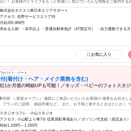
伝い！ お客様のドライブをもっと快適に♪ 窓口でいろんな情報をご案内するお仕事です！ 
୧┈┈┈┈┈┈┈┈┈┈┈┈┈┈┈┈┈୨୧ ✅ 高速道路の交通情報や料金をご案
株式会社ネクスコ東日本エリアサポート
 お土産のちょっとした豆知識 ✅ その他、各種お客様対応 ୨୧┈┈┈┈┈┈┈┈┈┈┈┈┈
アクセス: 佐野サービスエリア内
イバーさんや 観光客の方々に笑顔をお届け！！ 人と地域をつなぐ、この仕事
月給205,900円
♪
求める人材: ・高卒以上 ・普通自動車免許（AT限定可） ・自力通勤できる方
お気に入り
アルバイト・パート
付(着付け・ヘア・メイク業務を含む)
社1か月後の時給UPも可能！／キッズ・ベビーのフォトスタ
』
影にご来店いただいたお客様の 接客をお任せします。 【具体的には】 お客様への接客
、プランのご説明、 納品作業など。 また、お子様と接するときはとにかく 
になります。 好きなことや興味のある話題を引き出してあげ たりしながら、
スタジオコフレ 小山スタジオ
してあげることが 最重要ポイントです！ 体力勝負なところもありますが、 トラブルなく撮影がスムーズに終わ
アクセス: 小山駅より車7分 従業員駐車場あり／ガソリン代支給（規定あり）
 お子様の可愛い写真が出来上がると 達成感が格別です！ また、慣れてきたら、カメラアシスタントや ヘアメイク
時給1,100円～1,250円
シスタント、着付けアシスタント にも挑戦できますよ。