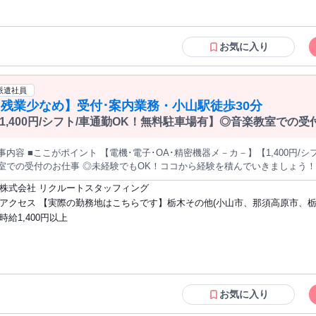
料＋その他インセンティブあり ★最高報酬は 4368 円 (1 時間) ！ 3 か月～
タートしたスタッフも多数 ◆男女比 １：９ ┗女性が多めです＊ *【経験者の方も大歓
か月に 1 回昇給のチャンスあり！短期的にキャリアアップができますよ♪ ＜1ヶ月でプロを目指せます＞ 今まで
迎！優遇します】* リラクゼーションサロン・ストレッチ/整体専門店・接骨
0,000人のプロセラピストを輩出したラフィネグループの研修。 プロの専任
レ/アロマ専門店など、当てはまりそうな経験をお持ちでしたらまずはご相談
お気に入り
間：約1ヶ月程度 ・場所：各主要都市での研修センター内(東京・大阪随時開
い。 ・鍼灸師・あん摩マッサージ指圧師・柔道整復師などの方も活躍中。 
地域研修開催予定あり(山梨、長野、広島、宮城、沖縄など) 詳しくは面接時
験者の方は10万円のお祝い金も支給！ 詳細は面接でお伝えします。 もし経
から技術、おもてなしや接客など講師がひとりひとり丁寧にサポート！ ボデ
ない方も、ご相談ください！
派遣社員
トリートメント・フェイシャル・ストレッチなど様々な癒しの技術を教えます。 ＜研修例＞ ★まずは研修前
残業少なめ】受付･案内業務・小山駅徒歩30分
お店にお客様として訪問し、先輩の接客・施術を受けて頂く 「ミスカマ( ミス
。 ( 先輩 Staff はあなたが ミスカマ であることは知りません！ ) シン
1,400円/シフト/車通勤OK！無料駐車場有】◎音楽教室での
からスタート！ ・接遇研修 お店での接客について基本・マナーからじっくり教えていきます。 ・骨格・反
区テスト 人の骨格や足裏反射区と呼ばれる身体の構造についてじっくりと学べます。 ・スキルトレーニ
事内容 ■ここがポイント 【電機･電子･OA･精密機器メ－カ－】【1,400円/
属を希望したブランドの手技を学べます。 のちに他ブランドの手技にも興味
室での受付のお仕事 ◎未経験でもOK！ココから経験を積んでいきましょう！ ◆音
 などなど … 配属後に 使える専門学校の様なプログラムを多数用意してあ
教室受付業務 ・受付応対 ・電話、メール応対 ・データ入力（Excel、Word） ・教室の片付け等 ・庶務業
 2026年 オリコン顧客満足度(R)調査 リラクゼーションサロン 第1位を獲得！ 私たちが大切
株式会社 リクルートスタッフィング
しているのは、 技術だけではない“ハートフルリラクゼーション”。 その積み
アクセス 【実際の勤務地はこちらです】栃木その他(小山市、那須高原市、
受付のお仕事> 事務経験不問！ 人と接する事がお好きな方にオススメのお仕事 ■外国語の使用 該当なし ■直
ンキング 総合第1位を獲得しました。 お客様から支持される理由があるから
ど)栃木県小山駅徒歩30分
時給1,400円以上
■契約形態 該当なし ■勤務形態 該当なし ■その他 該当なし ■Job No. D260727031D ＜応募後の流れ＞ お仕
 ■調査概要 調査主体：オリコン顧客満足度ランキング 調査方法：インターネット調査 調査回答数：
ご紹介は、リクルートスタッフィングへの【登録】が必要となります。 ▼STEP1 「応募画面に進む」ボタンから
,973人（2026年） 調査期間：2025/12/24～2026/1/13 調査対象：性別：
応募ください。 ▼STEP2 応募完了後に【メールが届きます】ので内容にそって、「登録」の手続きをお願
象企業（サービス）数：22 条件： 以下すべての条件を満たす人 1)過去2
ます。 来社不要で、ご自宅からスマホやPCで登録可能です。 24時間受付OK！ ▼STEP3 登録手続き完了
した人 2)サービスに関する支払い金額を把握している人 3)癒し・リラックス
いただいた案件、またはご希望の条件に合わせて、お仕事のご紹介がスター
の条件を満たすリラクゼーションサロン 1)手技を用いて心身の緊張を弛緩させ
施術が行われる 3)a,bいずれかに該当する a)北海道／東北／関東／甲信越
お気に入り
縄の8つの地域区分のうち、4地域以上で展開している b)関東／東海／近畿の