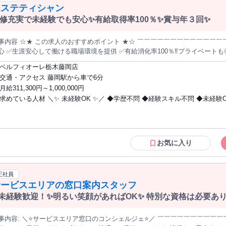
エステティシャン
修充実で未経験でも安心✨有給取得率100％✨賞与年３回✨
事内容 ☆★ この求人のおすすめポイント ★☆ ￣￣￣￣￣￣￣￣￣￣￣￣￣
心 ✅生涯安心して働ける職場環境を提供 ✅有給消化率100％‼プライベート
る ✅福利厚生充実☆嬉しい社割制度も♪ ✅昇給賞与あり◎頑張りは正当に評
ベルフィオーレ栃木藤岡店
✨／ (カウンセラー候補兼セラピスト) ー お客様の美容悩みを解決し 施術を通じて
交通・アクセス 藤岡駅から車で6分
提供します。 【具体的には・・・】 ■カウンセリング ■施術 ■受付 ■接客 ■雑務 ■スタッフの教育とフォロ
月給311,300円～1,000,000円
求めている人材 ＼✨ 未経験OK ✨／ ◆学歴不問 ◆経験スキル不問 ◆未経験OK ◆主婦
施術＞ 最新のマシンを使用し、効果的に お客様の希望に応えることが 求めら
ため、手先の 器用さがなくても安心して サービスを提供できます。 エステティシャンとして 成長しながら、チー
活躍中 ━━━━━━━━━━━━━━━━ ⭐こんな方におすすめ
員 として活躍することが可能です。 ※女性のお客様のみの施術です。 ⭐当社について⭐ ＊＊＊＊＊＊＊＊＊＊
━━━━━━━━━━━━━━━━ ◆安心して長期的に働きたい ◆美容業
＊＊＊＊＊＊＊ 当社は「すべての方に可能性がある」 をミッションにしてお
あり、 未経験でも挑戦したい ◆安定収入と成果に応じた報酬を希望 ◆自分自身もキ
涯安心して働ける」 環境作りを推進しているので、 定着率が高いのも特徴の１つです✨ ま
レイになりながら働きたい ━━━━━━━━━━━━━━━━ ⭐歓迎条件
お気に入り
、社内では定期的な研修を 実施しており、未経験からスタートした スタッフも多数活躍中
━━━━━━━━━━━━━━━━ ◆美容業界に興味がある ◆人と話すの
分け制度」を活用して サロンオーナーになることも✨ 資金支援ありで年商2億円の
◆お客様に寄り添える方 ◆子育てが落ち着いて希望している 仕事でお金を稼ぎたい方
りが自分らしく安心して スキルアップを目指せる環境です。 今回はそんな当社で新規スタッフの 募集です‼経験
✨================✨ 人柄重視の選考なので 1度面接に来てみませんか？ 『仕事
正社員
ん。 安心してご応募下さい✨ 弊社HP 応募前に必ずご覧ください！ ▼ https://bellefiore.co.jp/lp/recruit2026/
内容を詳しく聞いてみたい』 でも大丈夫です。 ご応募お待ちしております。 これ
サービスエリアの窓口案内スタッフ
＊＊＊＊＊＊＊＊＊＊＊＊＊＊＊＊＊
での経験や知識、 スキル、年齢など一切不問◎ ✨================✨
未経験歓迎！✨明るい笑顔があればOK✨ 特別な資格は必要あ
あり、末永く活躍できる環境です✨20代女性スタッフ活躍中！✨ご応
話でもOK!
窓口のコンシェルジェ⭐／ ￣￣￣￣￣￣￣￣￣￣￣￣￣￣￣￣￣￣￣￣￣ 楽しい旅のお