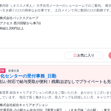
＼オススメ求人／ 大手住宅メーカーのショールームでのご案内。 展示場に来店したお客様の受付をし、担当
き継ぐだけの簡単なお仕事です。 土日メインで月に数回だけの勤務です。 空いている日にサクッと働きたい方
すめ！ 20～50代の女性が活躍中です。 ■応募資格 日雇い派遣の例外事由(下記のいずれか)に当てはまる方 ・60
株式会社バックスグループ
業収入が500万円以上且つ副業として日雇い派遣に従事する方 ・世帯年収の額が500万円以
アクセス 西川田駅から車7分
生計者以外の方 他にもお仕事は沢山ありますので、まずはご応募ください。 即採用！すぐにお仕事を始め
時給1,200円以上
れます。 短期で働きたい方はもちろん、長期で長く続けたい方も大歓迎です！ 当社おすすめの求人です。 不明
ればお気軽にお問い合わせください！ 雇用について (派遣元：株式会社バックスグループ) 掲載：株式会社バッ
クスグループ 北関東支店 株式会社バックスグループは博報堂グループの一員
お気に入り
EW
派遣社員
文化センターの受付事務_日勤
払い対応で給与受取が便利！残業ほぼなしでプライベートも充
集背景 綜合キャリアオプションの求人をご覧いただき、ありがとうございま
しています。 地元で長く働きたい方、収入アップを目指したい方、キャリア
望に合わせたお仕事をご紹介します。 まずはお気軽にご応募ください！ ↓このお仕事のおすすめポイントはこちら
株式会社綜合キャリアオプション
交通手段 小山駅から徒歩10分 【最寄り駅】 ・ＪＲ水戸線「小山駅」 ・東