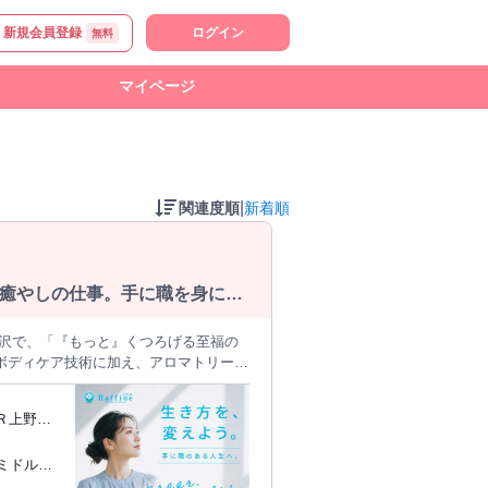
新規会員登録
ログイン
無料
マイページ
|
関連度順
新着順
癒やしの仕事。手に職を身につ
贅沢で、「『もっと』くつろげる至福の
ボディケア技術に加え、アロマトリート
す。 優しい香りと自然の恵みをお体に
Ｒ上野東
P！ 「CIBTAC」という国際ライセ
北海道新幹
育成 お店で働きながら、研修生の育成
どミドル世
看板を使いながら独立！不安な集客や、