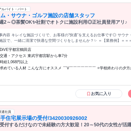
る ただし、以下の場合はランキング対象外とする 1)あん摩マッサージ指圧
 2)直近1年間の店舗分布および回答データについて、以下のいずれかに該当する
アルバイト・パート
上集中している 2.関東に90％以上集中しており、かつ店舗が存在する都府
ジム・サウナ・ゴルフ施設の店舗スタッフ
知県・大阪府・兵庫県の7都府県のうち4都府県以下に留まる
週2～◎茶髪OK✨社割でオトクに施設利用◎正社員登用アリ♪
事内容 キレイな施設づくりで、お客様の”快適”を支えるお仕事です◎ サウ
設で、一緒に清潔で快適な空間づくりをしませんか？✨ ＝【業務例】＝＝＝＝＝＝＝＝＝＝＝ ○清掃業務 ・館内・
イレの巡回清掃 ・浴室(男女)・脱衣所の清掃 ・排水口・床のチェックと簡単
DiVE宇都宮鶴田店
付 ○施設のご案内 ○店内の衛生管理 など ＝＝＝＝＝＝＝＝＝＝＝＝＝＝＝＝＝ 予備知識
交通・アクセス 東武宇都宮駅から車7分
資格はいっっさい不要です (b’3`*) 「スポーツの経験はあまりなくて…」 「ゴルフやったことないからムリか
時給1,068円以上
…」 そんな方でも大丈夫！ 清掃や受付がメインのお仕事です◎ さらに、入
求めている人材 こんな方にオススメ ￣V￣￣￣￣￣￣￣ ⭐学校終わりの夕
オススメPOINT ￣V￣￣￣￣￣￣￣ 《⭐》週2日・1日6h～OK 希望シフト制だから、ムリなく続け
い♪ お休みもちゃんと取れるので、プライベートとの両立も可能です。 《⭐》茶髪・金髪OK 「黒染めしなき
の学生さん ⭐週5・フルタイムでガッツリ働くフリーターさん ⭐メインのお
」なんて諦める必要なし！ 茶髪や金髪など、自分らしい髪色で働けます◎ 《⭐》無料で施設の利用が可能 アルバ
持ちのWワーカーさん 当店では、様々なライフスタイルの方が活躍しています
トさんでも無料で施設の利用が可能！ 勤務後に温泉やサウナ入れば、疲れた体も癒
体を動かすのが好きな方、 スポーツに興味がある方、 未経験者さんも大歓迎
もお得に利用できますよ◎ 《⭐》正社員登用制度あり 特別な試験なし、勤続年数も関係なし！ 少しでもいい
「運動が好きなので」 「勤務後にサウナに入りたいから」 「接客が好き！」
お気に入り
思ったら、社員スタッフにお声掛けください◎ 安定してしっかり稼ぎたいという方におすすめです◎ 「まずはア
ど… 少しでも興味が出たなら、 応募理由はな～～んでもOK！(*^-^*) まずは、面接で
バイトで職場の雰囲気に慣れてから、正社員にチャレンジしたい…！」 という方
お会いしましょう♪ ご応募お待ちしています！
派遣社員
手住宅展示場の受付/3420030926002
受付するだけなので未経験の方大歓迎！20～50代の女性が活