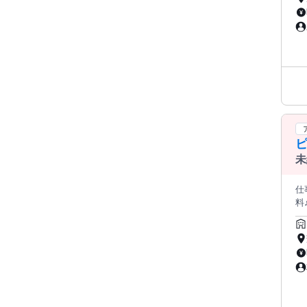
替
っ
定
『
もUP
（
案
味
職
未
仕
料♪ ❀土日に勤務できる方を大募集！❀ 「人と話すことが好き」 「活気がある職
りのお仕事です◎ 
O
W
ネ
容
シ
難
┈