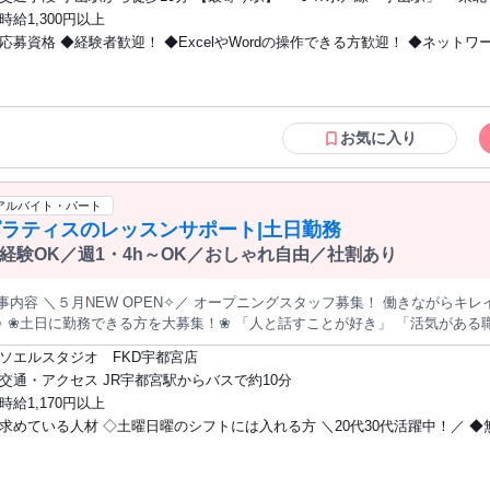
えたい方にオススメ！ ≪経験者優遇≫ これまでの経験を活かしませんか？ 
新幹線「小山駅」 ・その他
時給1,300円以上
とだけ…という方もOK！ ≪ヘアカラーOKで自由な雰囲気の職場≫ 明るすぎ
応募資格 ◆経験者歓迎！ ◆ExcelやWordの操作できる方歓迎！ ◆ネットワ
有)≪自分に向いている仕事が探せる≫ 困った事などがあれば、 担当がしっかりサポート
少人数』だからコミュニケーションも取りやすい？ 髪型・髪色自由♪ 派手過
経験者歓迎！ ≪WEB登録OK！お気軽に登録ください≫ 翌月スタートも歓迎のお仕事
！ 休憩室完備でランチや休憩も充実しそう♪ 仕事内容 【文化センターでの受付・事務業務】 ・来館者の受付対応
満載！就業日の相談もOK！
入館手続きや案内を含む） ・窓口でのチケット配布対応および引渡し対応 
内対応 ・PCでのデータ入力および来館者情報の記録作業 ・営業担当への案内
お気に入り
] T4-JM [こんな人が活躍] ●受付経験を活かして働きたい方 ●事務作業で
を考えている方 ●家庭と両立しながら働きたい方 ●窓口対応や案内業務が得
アルバイト・パート
ピラティスのレッスンサポート|土日勤務
経験OK／週1・4h～OK／おしゃれ自由／社割あり
事内容 ＼５月NEW OPEN✧／ オープニングスタッフ募集！ 働きながらキ
場で働きたい！」 そんな方にぴった
【✧ ここがPOINT✧ 】 ・┈┈┈┈┈┈┈┈┈┈┈┈┈┈・ ☆：オープニングスタッフ ☆：未経験
ソエルスタジオ FKD宇都宮店
K！専門的な知識は不要 ☆：学生・フリーター活躍中 ☆：週1日・4時間～O
交通・アクセス JR宇都宮駅からバスで約10分
ワークOK ☆：社員登用制度あり ☆：レッスンの受講無料 ☆：安定企業が運営で長く働ける ＼
時給1,170円以上
イルOK・ピアスOK・髪色自由◎ 自分らしいスタイルで働けます✧ ・┈┈┈┈┈┈┈
求めている人材 ◇土曜日曜のシフトには入れる方 ＼20代30代活躍中！／ ◆無資格OK
✧ 】 ■ レッスンサポート マシンの使い方のご説明や、 お客様のサポートを行います。 ■ レッスン準
ンの準備、よもぎ蒸し対応、 店内清掃など、 快適な空間づくりをお願いします✧ プロのインストラクターが
◆未経験OK ◆大学生・フリーター活躍中 ◆人と接することが好きな方 ◆
しい業務や専門知識は一切なし！ サポート中心だから、 未経験でもすぐに活躍できます✧ ୨୧ 
ができる方 《こんな方におすすめ》 ・人と話すことが好きな方 ・楽しく働ける職場
┈┈┈┈┈┈┈┈┈┈ 雰囲気：にぎやかな職場！ スタッフ：女性中心 年齢層：大学生・2