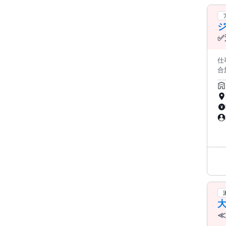
い
る
以
愛
✅
仕
合施
ト
・ゴミ回収 ○見学・入会の受
や経験、
も
安心できますよ♪ ✅
やす
ゃ…
イ
ベートで
な♪と
ル
大
≪