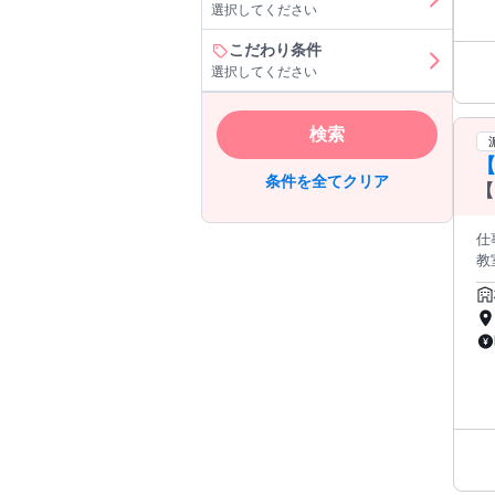
選択してください
んか。 【収入】 60分 2232～4368円 ＋指名
6 
こだわり条件
3
選択してください
期
も
識
検索
ル
【
に
条件を全てクリア
す
【
ただくこと
射
仕
配
教
♪
内容 ◎音楽
トします！ 顧客満足度No.1
務 ■開始日、長期・短期・再契約の有無 2026/9/1 ~ 長期再契約の可能性 ：初回2ヶ月契約 再契約予定有 <大手音楽教室
に
での
ラ
化後の条件 
できる環境です。
事の
1
お気軽にご
対
いし
用
募
て
る
沖