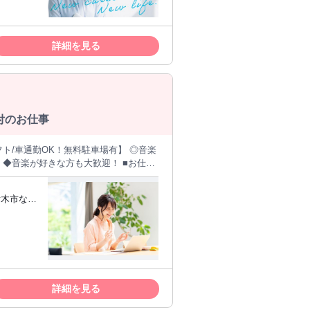
院・リフ
講師がつきっきりで教えてくれます。 ・
くださ
詳細を見る
催しております) ※研修センター以外で
そして、経
にご相談ください。 ・内容：体の専門知
験に自信の
ィケア・リフレクソロジー・アロマオイ
に実際
テリーカスタマー )」を行って頂きま
プルにお客様となって接客や施術を体験してい
受付のお仕事
ング 自身が
シフト/車通勤OK！無料駐車場有】 ◎音楽
が出た場合、学んでいただくことも可能
楽が好きな方も大歓迎！ ■お仕事
なたがプロとしてデビューする日をサポー
重ねが評価され、 オリコン顧客満足度
栃木市な
接雇用
こそ、 セラピストとしての成長も実感
指定なし 年齢：18歳～84歳 地域：全国 調査
年以内に国内のリラクゼーションサロンを利
後はご応
目的で施術を受けた人 定義： 以下すべ
ト！
るための施術を行う 2)セラピストによ
・北陸／東海／近畿／中国・四国／九州・
詳細を見る
主要3地域のうち、2地域以上で展開して