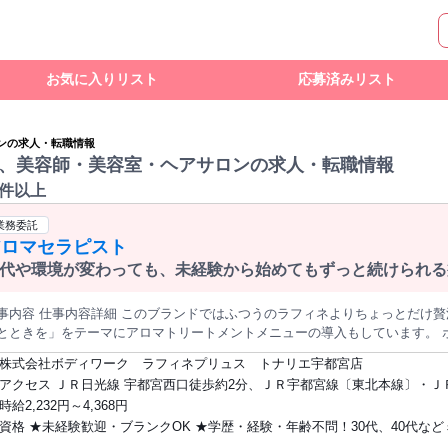
お気に入りリスト
応募済みリスト
ンの求人・転職情報
、美容師・美容室・ヘアサロンの求人・転職情報
0件以上
業務委託
アロマセラピスト
代や環境が変わっても、未経験から始めてもずっと続けられる
て、生き方を変えよう。
事内容 仕事内容詳細 このブランドではふつうのラフィネよりちょっとだけ
とときを」をテーマにアロマトリートメントメニューの導入もしています。 
ントオイルを使用し全身を丁寧にほぐし、極上のリラクゼーションへと導きま
株式会社ボディワーク ラフィネプリュス トナリエ宇都宮店
込み、心身ともに深いリラックスを感じると大変好評です。 【スキルを身に着けてなりたい自分に】 スキルUPし
アクセス ＪＲ日光線 宇都宮西口徒歩約2分、ＪＲ宇都宮線〔東北本線〕・Ｊ
先で、先輩たちは下記の様な道を切り拓いています♪ ★プロとして更にキャリアU
京ライン/ＪＲ湘南新宿ライン 宇都宮西口徒歩約2分、ＪＲ東北新幹線/ＪＲ
時給2,232円～4,368円
スを取得し、世界でも活躍できるプロに！ ★インストラクターとして後進の
線 宇都宮西口徒歩約2分 最寄駅：宇都宮駅
資格 ★未経験歓迎・ブランクOK ★学歴・経験・年齢不問！30代、40代な
することも可能！収入もUPします。 ★のれんわけ制度 ラフィネグループの
の出店などサポートします！ セラピストはあくまで入り口。 スキルを身に着けて、なりたい自分になりませ
代も多数活躍しています！ 【従業員構成】 ◆20～40代スタッフ中心 ◆未経験からス