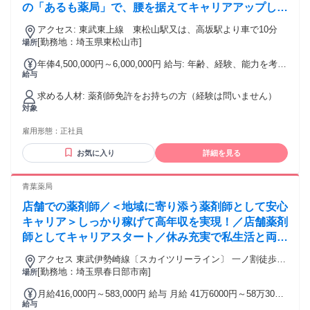
の「あるも薬局」で、腰を据えてキャリアアップしま
せんか？
アクセス: 東武東上線 東松山駅又は、高坂駅より車で10分
[勤務地：埼玉県東松山市]
場所
年俸4,500,000円～6,000,000円 給与: 年齢、経験、能力を考慮
給与
の上、同社規定により決定いたします。昇給あり。
求める人材: 薬剤師免許をお持ちの方（経験は問いません）
対象
雇用形態：
正社員
お気に入り
詳細を見る
青葉薬局
店舗での薬剤師／＜地域に寄り添う薬剤師として安心
キャリア＞しっかり稼げて高年収を実現！／店舗薬剤
師としてキャリアスタート／休み充実で私生活と両立
可能／研修・福利厚生充実で長く働ける環境
アクセス 東武伊勢崎線〔スカイツリーライン〕 一ノ割徒歩約
17分、東武伊勢崎線〔スカイツリーライン〕 春日部西口徒歩
[勤務地：埼玉県春日部市南]
場所
約18分、東武伊勢崎線〔スカイツリーライン〕 春日部西口徒
月給416,000円～583,000円 給与 月給 41万6000円～58万3000
歩約18分 JR埼京線 北戸田駅より徒歩14分 JR武蔵野線・JR埼
給与
円 （一律手当を含む） 月給 416,000～583,000円 賞与: 6ヶ月
京線 武蔵浦和駅より徒歩18分