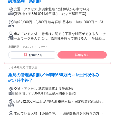
調剤薬局 薬剤師
交通・アクセス 京浜東北線 北浦和駅から車で14分
[勤務地：〒336-0911埼玉県さいたま市緑区三室]
場所
時給2,000円～2,300円 給与詳細 基本給：時給 2000円 〜 2300
給与
円 土曜日と平日午後勤務の場合は時給の加算（プラス200円
～400円）があります。
求めている人材 ・患者様に明るく丁寧な対応ができる方 ・チ
ームワークを大切にし、協調性を持って働ける人 ・半日勤務
対象
の方も大歓迎です！！
雇用形態：
アルバイト・パート
お気に入り
詳細を見る
しらゆり薬局 下藤沢店
薬局の管理薬剤師／⭐年収650万円～✨土日祝休み
✅17時半終了
交通・アクセス 武蔵藤沢駅より徒歩3分
[勤務地：〒358-0011埼玉県入間市下藤沢]
場所
月給542,000円以上 給与詳細 ※基本給・固定残業代の総額 基
給与
本給：月給 41万729円 〜 固定残業代：あり 1ヶ月あたり13万
1271円（固定残業時間：1ヶ月あたり45時間） 固定残業時間
求めている人材 【必須条件】 ・薬剤師免許をお持ちの方 ・