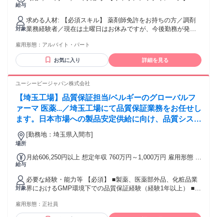
給与
社員登用の可能性がございます。 【諸手当について】 通勤手
当全額支給（非課税限度内） 【契約に関する事項】 1年（原
求める人材: 【必須スキル】 薬剤師免許をお持ちの方／調剤
則更新） 管理番号：2636
業務経験者／現在は土曜日はお休みですが、今後勤務が発生
対象
する可能性があるため、土曜勤務が可能な方を募集しており
雇用形態：
アルバイト・パート
ます 【募集背景】 欠員補充 【採用募集人数】 1名
お気に入り
詳細を見る
ユーシービージャパン株式会社
【埼玉工場】品質保証担当/ベルギーのグローバルフ
ァーマ 医薬...／埼玉工場にて品質保証業務をお任せし
ます。日本市場への製品安定供給に向け、品質システ
ムの維持・改善やグローバルプロジェクトへの参画な
[勤務地：埼玉県入間市]
ど、製造拠点を支える品質保証業務全般をリードして
場所
いただきます。
月給606,250円以上 想定年収 760万円～1,000万円 雇用形態 正
給与
社員 期間の定め：無 賃金形態 形態：月給制 備考：月給
￥606,250～ 基本給￥606,250～を含む/月 諸手当：通勤手当
必要な経験・能力等 【必須】 ■製薬、医薬部外品、化粧品業
（会社規定に基づき支給）、残業手当（残業時間に応じて別
界におけるGMP環境下での品質保証経験（経験1年以上） ■品
対象
途支給） 試用期間 有 期間：3ヶ月 備考：変更無
質システムの構築・改善に関するご経験 ■英語力（入社時は
雇用形態：
正社員
日常会話レベルで問題ございません） 将来的にはビジネスレ
ベルの英語力が必要となってきます。 学歴・資格 学歴：大学