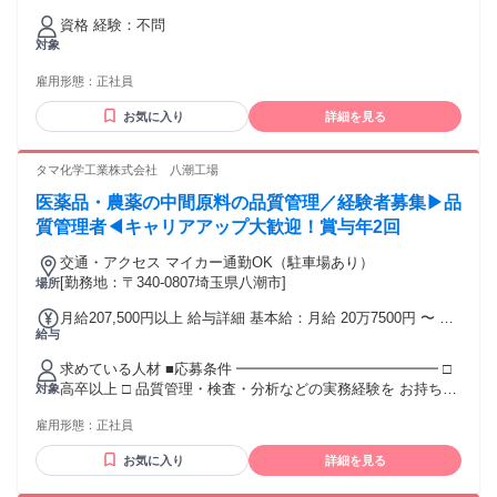
資格 経験：不問
対象
雇用形態：
正社員
お気に入り
詳細を見る
タマ化学工業株式会社 八潮工場
医薬品・農薬の中間原料の品質管理／経験者募集▶︎品
質管理者◀︎キャリアアップ大歓迎！賞与年2回
交通・アクセス マイカー通勤OK（駐車場あり）
[勤務地：〒340-0807埼玉県八潮市]
場所
月給207,500円以上 給与詳細 基本給：月給 20万7500円 〜 固
給与
定残業代：なし 【一律手当】 全員に一律で支払われる通勤・
皆勤・家族手当金額：なし 全員に一律で支払われるその他手
求めている人材 ■応募条件 ━━━━━━━━━━━━━━ □
当金額：なし ・賞与年2回（昨年度実績4.2ヶ月分） ・昇給年
高卒以上 □ 品質管理・検査・分析などの実務経験を お持ちの
対象
1回
方 ※業界・製品分野は問いません （化学・食品・医薬品・化
雇用形態：
正社員
粧品など 幅広く歓迎） ■歓迎します
━━━━━━━━━━━━━━ ◎品質管理（QC）・品質保証
お気に入り
詳細を見る
（QA）経験者 ◎理化学試験・機器分析の経験がある方 ◎第
二新卒・若手層の経験者も歓迎 ◎製造・検査・分析業務の経