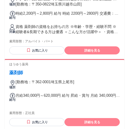
越市徒歩約33分、ＪＲ川越線 西川越徒歩約40分
[勤務地：〒350-0822埼玉県川越市山田]
場所
時給2,200円～2,800円 給与 時給 2200円～2800円 交通費：交
給与
通費支給
資格 薬剤師の資格をお持ちの方 ※年齢・学歴・経験不問 ※
経験者&長期できる方は優遇 ＜こんな方が活躍中＞ ・資格を
対象
活かして働きたい ・ブランクがある方 ・子供の行事と両立さ
雇用形態：
アルバイト・パート
せたい主婦（主夫） ・20代、30代、40代、50代の方 ※定年
制（70歳まで）
お気に入り
詳細を見る
ほうゆう薬局
薬剤師
[勤務地：〒362-0001埼玉県上尾市]
場所
月給340,000円～620,000円 給与 昇給・賞与 月給 340,000円
給与
～ 620,000円 給与備考： 月給 340,000円 ~ 620,000円 給与内
訳) 基本給:300,000円~540,000円 薬剤師手当:30,000円 在宅業
務手当:10,000円~50,000円 その他手当等) 通勤手当:実費支給
雇用形態：
正社員
(上限30,000円/月) 賞与:実績年2回(業績、実績により) 昇給:年1
回(業績、実績により) 固定残業代:なし 裁量労働制:なし 試用
お気に入り
詳細を見る
期間:3か月(その間の労働条件変更なし) 月給340000円～