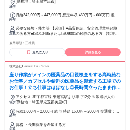
[勤務地：埼玉県本庄市]
売業)に係る業務をご担当いただき、
場所
月給342,000円～447,000円 想定年収 460万円～600万円 雇用
給与
形態 正社員 期間の定め：無 賃金形態 形態：月給制 備考：月
給￥342,000～￥447,000 基本給￥250,000～￥330,000 固定残
必要な経験・能力等 【必須】■品質保証、安全管理業務経験
業代￥65,000～￥85,000 諸手当￥27,000～￥32,000を含む/月
のある方■ISO13485またはISO9001の経験のある方 【歓迎】
対象
■賞与実績:年3回 諸手当：通勤手当（会社規定に基づき支
◆体外診または医療機器に関する製造販売業許可または製造
給）、残業手当（固定残業代制 超過分別途支給） 試用期間
雇用形態：
正社員
業登録の経験のある方 ◆体外診断用医薬品/医療機器/医薬品
有 期間：3ヶ月 備考：変更無
などの研究開発業務経験のある方 ◆臨床研究の実施経験(試験
お気に入り
詳細を見る
責任者、事務局など)のある方 ◆分子生物学の知識のある方
◆薬事申請経験をお持ちの方(体外診/医療機器/医薬品など 学
歴・資格 学歴：大学院 大学 語学力： 資格：
株式会社Harvest Biz Career
座り作業がメインの医薬品の目視検査をする高時給な
お仕事／カプセルや錠剤の医薬品を製造する工場での
お仕事！立ち仕事はほぼなし◎長時間立ったまま作業
することはありません。
アクセス JR宇都宮線 東鷲宮駅より車で12分 ※派遣求人のた
め地図情報は市役所などの位置になっております。ご了承く
[勤務地：埼玉県児玉郡美里町]
場所
ださい。
時給1,600円～2,000円 給与 時給 1600円～2000円 交通費：交
給与
通費支給
資格 ・長期就業を希望する方
対象