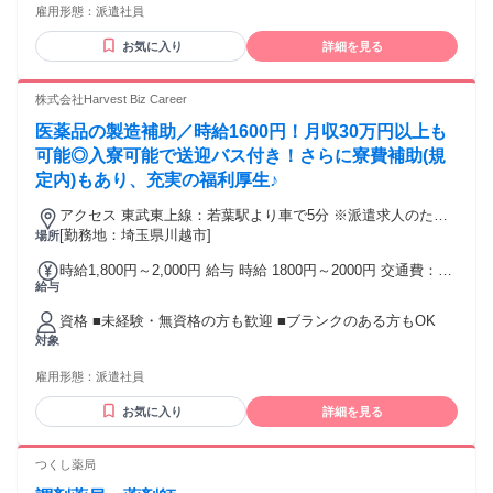
雇用形態：
派遣社員
お気に入り
詳細を見る
株式会社Harvest Biz Career
医薬品の製造補助／時給1600円！月収30万円以上も
可能◎入寮可能で送迎バス付き！さらに寮費補助(規
定内)もあり、充実の福利厚生♪
アクセス 東武東上線：若葉駅より車で5分 ※派遣求人のため
地図情報は市役所などの位置になっております。ご了承くだ
[勤務地：埼玉県川越市]
場所
さい。
時給1,800円～2,000円 給与 時給 1800円～2000円 交通費：交
給与
通費支給 １日支給上限：1000円 月額支給上限：20000円
資格 ■未経験・無資格の方も歓迎 ■ブランクのある方もOK
対象
雇用形態：
派遣社員
お気に入り
詳細を見る
つくし薬局