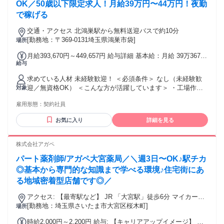
OK／50歳以下限定求人！月給39万円〜44万円！夜勤
で稼げる
交通・アクセス 北鴻巣駅から無料送迎バスで約10分
[勤務地：〒369-0131埼玉県鴻巣市袋]
場所
月給393,670円～449,657円 給与詳細 基本給：月給 39万3670
給与
円 〜 44万9657円 固定残業代：なし 【一律手当】 全員に一律
で支払われる通勤・皆勤・家族手当金額：なし 全員に一律で
求めている人材 未経験歓迎！ ＜必須条件＞ なし（未経験歓
支払われるその他手当金額：なし ◆昇給あり ◆賞与年2回
迎／無資格OK） ＜こんな方が活躍しています＞ ・工場作業
対象
【各種手当について】 ◆夜勤手当（3,500円／日） ◆皆勤手
や製造業が初めてだった20代のフリーター ・接客・飲食から
当（3,000～5,000円／月） ◆シフト手当（土日祝：2,000円／
雇用形態：
契約社員
転職してきた30代スタッフ ・コツコツ作業が得意な40代の主
日） ◆深夜手当 (22:00～5:00 25％増) ◆残業手当 (8時間を超
婦パート経験者 ・夜勤で収入を安定させたいと考えた男性ス
えた場合1分単位にて支給 25％増) ◆家族手当 ◆子育て手当
お気に入り
詳細を見る
タッフ ・チームで協力しながら働くことに安心感を感じる方
◆病児保育料補助手当
経験よりも「丁寧に」「まじめに」取り組む姿勢が評価され
る職場です。 あなたのペースで、少しずつ慣れていけば大丈
株式会社アガペ
夫です。
パート薬剤師/アガペ大宮薬局／＼週3日〜OK♪駅チカ
◎基本から専門的な知識まで学べる環境♪住宅街にあ
る地域密着型店舗です◎／
アクセス: 【最寄駅など】 JR 「大宮駅」徒歩6分 マイカー通
勤不可
[勤務地：埼玉県さいたま市大宮区桜木町]
場所
時給2,000円～2,200円 給与: 【キャリアアップイメージ】 正