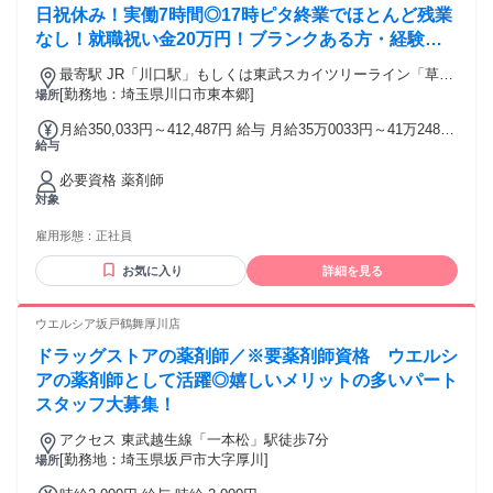
日祝休み！実働7時間◎17時ピタ終業でほとんど残業
なし！就職祝い金20万円！ブランクある方・経験浅
い方もOK♪【川口市・病院・薬剤師・正職員・川口
最寄駅 JR「川口駅」もしくは東武スカイツリーライン「草加
駅/鳩ヶ谷駅/草加駅】
駅」もしくは埼玉高速鉄道「鳩ヶ谷駅」よりバス乗車、「西
[勤務地：埼玉県川口市東本郷]
場所
沼」停もしくは「新郷農協前」停から下車徒歩3分
月給350,033円～412,487円 給与 月給35万0033円～41万2487
給与
円 ※経験・能力により異なる
必要資格 薬剤師
対象
雇用形態：
正社員
お気に入り
詳細を見る
ウエルシア坂戸鶴舞厚川店
ドラッグストアの薬剤師／※要薬剤師資格 ウエルシ
アの薬剤師として活躍◎嬉しいメリットの多いパート
スタッフ大募集！
アクセス 東武越生線「一本松」駅徒歩7分
[勤務地：埼玉県坂戸市大字厚川]
場所