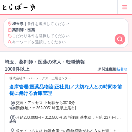
埼玉県
|
条件を選択してください
薬剤師・医薬
こだわり条件を選択してください
キーワードを選択してください
埼玉、薬剤師・医薬の求人・転職情報
1000件以上
関連度順
|
新着順
株式会社スーパーレックス 上尾センター
倉庫管理(医薬品物流|正社員)／大切な人との時間を前
提に働ける倉庫管理
交通・アクセス 上尾駅から車10分
[勤務地：〒362-0051埼玉県上尾市]
場所
月給230,000円～312,500円 給与詳細 基本給：月給 23万円 〜
給与
31万2500円 固定残業代：なし 【一律手当】 全員に一律で支
払われる通勤・皆勤・家族手当金額：なし 全員に一律で支払
求めている人材 物流倉庫での勤務経験がある方を歓迎しま