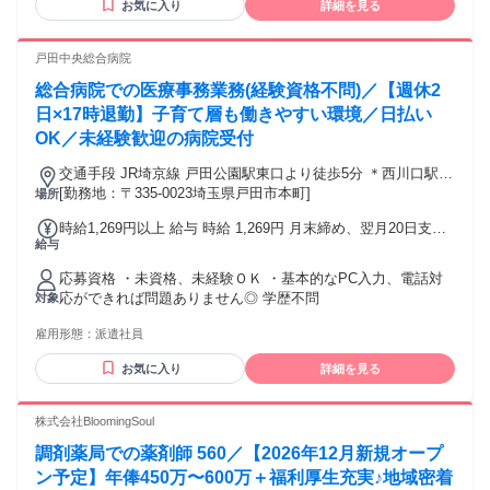
お気に入り
詳細を見る
院 大学 高専 短大 専修学校 語学力： 資格：
戸田中央総合病院
総合病院での医療事務業務(経験資格不問)／【週休2
日×17時退勤】子育て層も働きやすい環境／日払い
OK／未経験歓迎の病院受付
交通手段 JR埼京線 戸田公園駅東口より徒歩5分 ＊西川口駅、
蕨駅からバスでの通勤も可能
[勤務地：〒335-0023埼玉県戸田市本町]
場所
時給1,269円以上 給与 時給 1,269円 月末締め、翌月20日支払
給与
い 日払い、週払い利用可能
応募資格 ・未資格、未経験ＯＫ ・基本的なPC入力、電話対
応ができれば問題ありません◎ 学歴不問
対象
雇用形態：
派遣社員
お気に入り
詳細を見る
株式会社BloomingSoul
調剤薬局での薬剤師 560／【2026年12月新規オープ
ン予定】年俸450万〜600万＋福利厚生充実♪地域密着