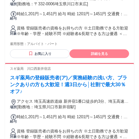
東北線 川口東口徒歩約20分、埼玉高速鉄道線 南鳩ヶ谷1番口
[勤務地：〒332-0006埼玉県川口市末広]
場所
徒歩約23分
時給1,201円～1,451円 給与 時給 1201円～1451円 交通費：交
給与
通費支給
資格 登録販売者の資格をお持ちの方 ※土日勤務できる方歓迎
※年齢・学歴・経験不問 ※経験者&長期できる方は優遇 ＜こ
対象
んな方が活躍中＞ ・資格を活かして働きたい ・ブランクがあ
雇用形態：
アルバイト・パート
る方 ・子供の行事と両立させたい主婦（主夫） ・20代、30
代、40代、50代の方 ※定年制（70歳まで）
お気に入り
詳細を見る
スギ薬局 川口西新井宿店
スギ薬局の登録販売者(ア)／実務経験の浅い方、ブラ
ンクありの方も大歓迎！週3日から│社割で最大30％
オフ♪
アクセス 埼玉高速鉄道線 新井宿1番口徒歩約3分、埼玉高速鉄
道線 鳩ヶ谷3番口徒歩約19分、埼玉高速鉄道線 戸塚安行1番口
[勤務地：埼玉県川口市新井宿駅]
場所
徒歩約35分
時給1,201円～1,451円 給与 時給 1201円～1451円 交通費：交
給与
通費支給
資格 登録販売者の資格をお持ちの方 ※土日勤務できる方歓迎
※年齢・学歴・経験不問 ※経験者&長期できる方は優遇 ＜こ
対象