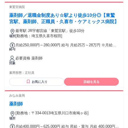
620000円
東鷲宮病院
薬剤師／退職金制度あり☆駅より徒歩10分◎【東鷲
宮駅、薬剤師、正職員・久喜市・ケアミックス病院】
最寄駅 JR宇都宮線「東鷲宮駅」徒歩10分
[勤務地：埼玉県久喜市桜田]
場所
月給250,000円～280,000円 給与 月給25万～28万円 ※月給に
給与
は職務手当3000円、住宅手当1万円（一律支給）、調整手当3
万5000円～4万1000円、処遇改善手当1万円を含む ※経験・能
必要資格 薬剤師
力により異なる
対象
雇用形態：
正社員
お気に入り
詳細を見る
みなみ薬局
薬剤師
[勤務地：〒334-0013埼玉県川口市南鳩ヶ谷]
場所
月給400,000円～625,000円 給与 昇給・賞与 月給 400,000円