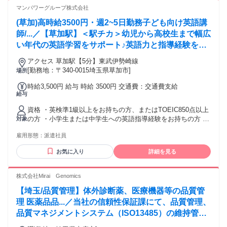
験者 「経験を活かしてステップアップしたい」 そんな方を歓
マンパワーグループ株式会社
迎します！ ■こんな方に向いています
(草加)高時給3500円・週2~5日勤務子ども向け英語講
━━━━━━━━━━━━━━ ・品質管理の仕事を長く続け
たい方 ・安定企業でキャリアを築きたい方 ・チームで協力し
師/...／【草加駅】＜駅チカ＞幼児から高校生まで幅広
ながら働きたい方 ・ルールや手順に沿って正確に作業できる
い年代の英語学習をサポート♪英語力と指導経験を活
方 ・専門性を高めたい方 ■活かせる経験・スキル
かして活躍できる環境です☆
━━━━━━━━━━━━━━ 【分析・検査系】 ・化学／機
アクセス 草加駅【5分】東武伊勢崎線
械分野の基礎知識 ・クリーンルームでの作業経験 ・実験補
[勤務地：〒340-0015埼玉県草加市]
場所
助・研究アシスタント 【製造・品質系】 ・製造業での検査・
時給3,500円 給与 時給 3500円 交通費：交通費支給
品質チェック ・製造オペレーター経験（記録・手順遵守） ・
給与
工程管理・出荷判定業務 【業界経験】 ・医薬品メーカーでの
QC・QA業務 ・原薬・中間体メーカーでの分析業務 ・農薬・
資格 ・英検準1級以上をお持ちの方、またはTOEIC850点以上
化学メーカーでの理化学試験 ・食品・化粧品業界での品質管
の方 ・小学生または中学生への英語指導経験をお持ちの方 ■
対象
理 ・環境分析（水質・土壌）業務 ・臨床検査・検査センター
パート・アルバイトで勤務している方も派遣チャレンジでき
勤務
雇用形態：
派遣社員
ます！ OAスキルや語学など、豊富なオンライントレーニング
講座を受けていただき、スキルアップすることもできます。
お気に入り
詳細を見る
土日祝休み、在宅勤務、ネイルOKの職場なども多くありま
す。詳細はお問い合わせください。
株式会社Mirai Genomics
【埼玉/品質管理】体外診断薬、医療機器等の品質管
理 医薬品品...／当社の信頼性保証課にて、品質管理、
品質マネジメントシステム（ISO13485）の維持管理
および業許可(体外診断用医薬品、医療機器の製造販