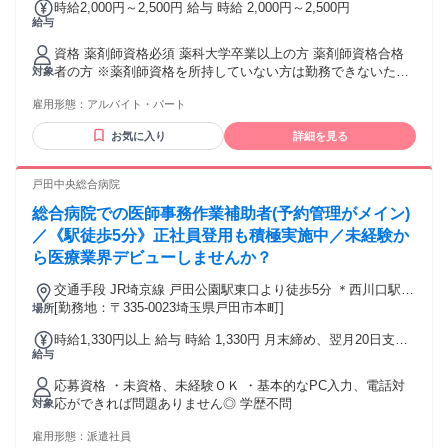
時給2,000円～2,500円 給与 時給 2,000円～2,500円
給与
資格 薬剤師資格必須 薬科大学卒業以上の方 薬剤師資格合格
者の方 ※薬剤師資格を所持していない方は勤務できないため
対象
応募前にご確認をお願いいたします。
雇用形態：
アルバイト・パート
お気に入り
詳細を見る
戸田中央総合病院
総合病院での医師事務作業補助者(予約管理がメイン)
／《駅徒歩5分》正社員登用も積極実施中／未経験か
ら医療業界デビューしませんか？
交通手段 JR埼京線 戸田公園駅東口より徒歩5分 ＊西川口駅、
蕨駅からバスでの通勤も可能
[勤務地：〒335-0023埼玉県戸田市本町]
場所
時給1,330円以上 給与 時給 1,330円 月末締め、翌月20日支払
給与
い 日払い、週払い利用可能 交通費別途支給
応募資格 ・未資格、未経験ＯＫ ・基本的なPC入力、電話対
応ができれば問題ありません◎ 学歴不問
対象
雇用形態：
派遣社員