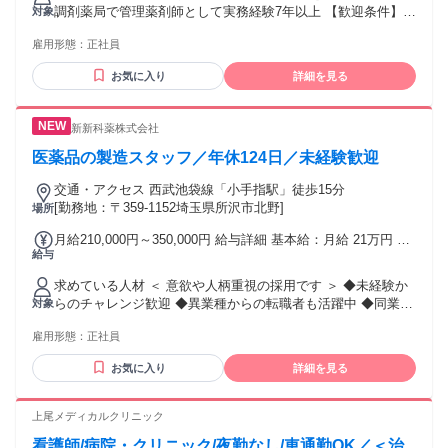
を超えた勤務時間については別途残業代を支給する 【一律手
調剤薬局で管理薬剤師として実務経験7年以上 【歓迎条件】
対象
当】 全員に一律で支払われる通勤・皆勤・家族手当金額：な
・病院門前薬局でのご経験 ・地域医療に興味がある方 【こん
し 全員に一律で支払われるその他手当金額：なし ※年俸650
雇用形態：
正社員
な方にぴったり】 ・安定した勤務形態で働きたい方 ・ワーク
万4000円を12等分した金額を毎月支給します ※経験・能力に
ライフバランスを大切にしたい方 ・管理薬剤師やマネジメン
より優遇 ※月45時間分の固定残業代を含みますが、実際の残
お気に入り
詳細を見る
トに関心のある方
業は月平均5〜10時間程度です。
新新科薬株式会社
医薬品の製造スタッフ／年休124日／未経験歓迎
交通・アクセス 西武池袋線「小手指駅」徒歩15分
[勤務地：〒359-1152埼玉県所沢市北野]
場所
月給210,000円～350,000円 給与詳細 基本給：月給 21万円 〜
給与
35万円 固定残業代：なし 【一律手当】 全員に一律で支払わ
れる通勤・皆勤・家族手当金額：なし 全員に一律で支払われ
求めている人材 ＜ 意欲や人柄重視の採用です ＞ ◆未経験か
るその他手当金額：なし 前職での経験や能力などを 総合的に
らのチャレンジ歓迎 ◆異業種からの転職者も活躍中 ◆同業界
対象
評価し、給与を決定します。
や製造職の経験者は尚歓迎 ◆20代～30代の男女スタッフ活躍
雇用形態：
正社員
中 ◆学歴不問、既卒歓迎 ◆定着率が高い職場 ◆子育て世代
応援、連続休暇取得可能 ＜ こんな方を歓迎します ＞ ◇周囲
お気に入り
詳細を見る
と声を掛け合いながら働ける方 ◇チームワークを大切にでき
る方 ◇素直な姿勢で仕事を学べる方 ◇決められた手順を正確
に守れる方 ◇立ち仕事やシフト勤務に対応できる方 ◇地域に
上尾メディカルクリニック
根差して長く働きたい方 ―――――――― 活かせる経験
看護師/病院・クリニック/夜勤なし/車通勤OK／＜治
―――――――― ●食品工場や製造工場での勤務経験 ●機械オ