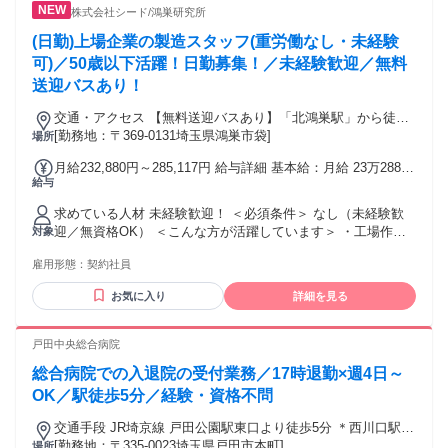
株式会社シード/鴻巣研究所
(日勤)上場企業の製造スタッフ(重労働なし・未経験
可)／50歳以下活躍！日勤募集！／未経験歓迎／無料
送迎バスあり！
交通・アクセス 【無料送迎バスあり】「北鴻巣駅」から徒歩
20分
[勤務地：〒369-0131埼玉県鴻巣市袋]
場所
月給232,880円～285,117円 給与詳細 基本給：月給 23万2880
給与
円 〜 28万5117円 固定残業代：なし 【一律手当】 全員に一律
で支払われる通勤・皆勤・家族手当金額：なし 全員に一律で
求めている人材 未経験歓迎！ ＜必須条件＞ なし（未経験歓
支払われるその他手当金額：なし ◆昇給あり ◆賞与年2回
迎／無資格OK） ＜こんな方が活躍しています＞ ・工場作業
対象
【各種手当について】 ◆皆勤手当（3,000～5,000円／月） ◆
や製造業が初めてだった20代のフリーター ・接客・飲食から
シフト手当（土日祝：2,000円／日） ◆残業手当 (8時間を超
雇用形態：
契約社員
転職してきた30代スタッフ ・コツコツ作業が得意な40代の主
えた場合1分単位にて支給 25％増) ◆家族手当 ◆子育て手当
婦パート経験者 ・夜勤で収入を安定させたいと考えた男性ス
◆病児保育料補助手当
お気に入り
詳細を見る
タッフ ・チームで協力しながら働くことに安心感を感じる方
経験よりも「丁寧に」「まじめに」取り組む姿勢が評価され
る職場です。 あなたのペースで、少しずつ慣れていけば大丈
戸田中央総合病院
夫です。
総合病院での入退院の受付業務／17時退勤×週4日～
OK／駅徒歩5分／経験・資格不問
交通手段 JR埼京線 戸田公園駅東口より徒歩5分 ＊西川口駅、
蕨駅からバスでの通勤も可能
[勤務地：〒335-0023埼玉県戸田市本町]
場所