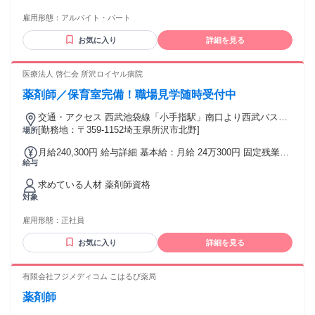
んな方が活躍中＞ ・資格を活かして働きたい ・ブランクがあ
雇用形態：
アルバイト・パート
る方 ・子供の行事と両立させたい主婦（主夫） ・20代、30
代、40代、50代の方 ※定年制（70歳まで）
お気に入り
詳細を見る
医療法人 啓仁会 所沢ロイヤル病院
薬剤師／保育室完備！職場見学随時受付中
交通・アクセス 西武池袋線「小手指駅」南口より西武バス
「早稲田大学」または「宮寺西」行きにて約8分「所沢ロイヤ
[勤務地：〒359-1152埼玉県所沢市北野]
場所
ル病院前」バス停下車すぐ
月給240,300円 給与詳細 基本給：月給 24万300円 固定残業
給与
代：なし 【一律手当】 全員に一律で支払われる通勤・皆勤・
家族手当金額：なし 全員に一律で支払われるその他手当金
求めている人材 薬剤師資格
額：なし
対象
雇用形態：
正社員
お気に入り
詳細を見る
有限会社フジメディコム こはるび薬局
薬剤師