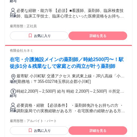
給与
社員 期間の定め：無 賃金形態 形態：月給制 備考：月給
￥290,000～ 基本給￥290,000～を含む/月 ■賞与実績:あり 諸
必要な経験・能力等 【必須】■看護師、薬剤師、臨床検査技
手当：通勤手当（会社規定に基づき支給）、残業手当（残業
師、臨床工学技士、臨床心理士といった医療資格をお持ちの
対象
時間に応じて別途支給） 試用期間 有 期間：6ヶ月 備考：変更
方■治験業界での就業経験をお持ちの方 【研修】導入研修
無
雇用形態：
正社員
+OJT等(1か月間)がございます。 【当社の魅力】 ■チーム
制：通常一つの領域を担当するCRCですがチームで複数領域
お気に入り
詳細を見る
を請け負うため幅の広いキャリア形成が可能。 ■働き方：チ
ーム制を採用しているためメンバー同士で協力して休日を取
得することが可能。残業も月平均15hほど。 ■研修：新卒採用
有限会社カネミ
を早期に実施した歴史があるため座学やOJT含め育成環境は
在宅・介護施設メインの薬剤師／時給2500円〜！駅
整備されています。 学歴・資格 学歴：大学院 大学 高専 短大
専修学校 語学力： 資格：看護師 臨床工学技士 診療放射線技
徒歩1分＆残業なしで家庭との両立が叶う薬剤師
師
最寄駅 小川町駅 交通アクセス 東武東上線・JR八高線「小川
町駅」より徒歩1分 ※近くにヤオコーやコンビニもあり便利で
[勤務地：〒355-0327埼玉県比企郡小川町]
場所
す。
時給2,200円～2,500円 給与 時給 2,200円～2,500円 ※所定労
給与
働時間超過分の労働については別途残業代を支給します ※経
験やスキルを考慮して決定します。 【月収例】 ・週3日、1日
必要資格・経験 【必須条件】 ・薬剤師免許をお持ちの方 ・
4時間勤務の場合 月収約105,600円 （時給2,200円×4時間×月
調剤薬局での実務経験がある方 ・在宅医療の経験がある方
対象
12日） ・週5日、1日8時間勤務の場合 月収約352,000円 （時
【歓迎条件】 ・ブランクがある方も歓迎 ・シニア世代の方も
給2,200円×8時間×月20日）
雇用形態：
アルバイト・パート
大歓迎です 最終学歴 ・大学院または6年制大学卒業以上
お気に入り
詳細を見る