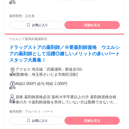
給与
～ 625,000円 給与備考： 月給400,000円～625,000円 一例 月
給 400,000円の場合（年収480万円） 内訳：基本給:325,488
円、固定残業30時間分:74,512円 ※月給には固定残業代30時間
雇用形態：
正社員
分を含みます(30時間を超える場合は割増にて別途支給) ※経
験、能力などを考慮させていただき、弊社の給与テーブルに
お気に入り
詳細を見る
沿う形で決定させていただきます。 ・賞与：あり ※業績によ
り支給する場合あり ・昇給：あり ※年2回検討 月給400000円
ウエルシア薬局武蔵浦和店
～625000円
ドラッグストアの薬剤師／※要薬剤師資格 ウエルシ
アの薬剤師として活躍◎嬉しいメリットの多いパート
スタッフ大募集！
アクセス 埼京線「武蔵浦和」駅徒歩3分
[勤務地：埼玉県さいたま市南区沼影]
場所
時給2,000円 給与 時給 2,000円
給与
資格 薬剤師資格必須 薬科大学卒業以上の方 薬剤師資格合格
者の方 ※薬剤師資格を所持していない方は勤務できないため
対象
応募前にご確認をお願いいたします。
雇用形態：
アルバイト・パート
お気に入り
詳細を見る