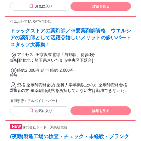
お気に入り
詳細を見る
ウエルシアTAIRAYA与野店
ドラッグストアの薬剤師／※要薬剤師資格 ウエルシ
アの薬剤師として活躍◎嬉しいメリットの多いパート
スタッフ大募集！
アクセス JR京浜東北線「与野駅」徒歩3分
[勤務地：埼玉県さいたま市中央区下落合]
場所
時給2,000円 給与 時給 2,000円
給与
資格 薬剤師資格必須 薬科大学卒業以上の方 薬剤師資格合格
者の方 ※薬剤師資格を所持していない方は勤務できないため
対象
応募前にご確認をお願いいたします。
雇用形態：
アルバイト・パート
お気に入り
詳細を見る
株式会社シード 鴻巣研究所
(夜勤)製造工場の検査・チェック・未経験・ブランク