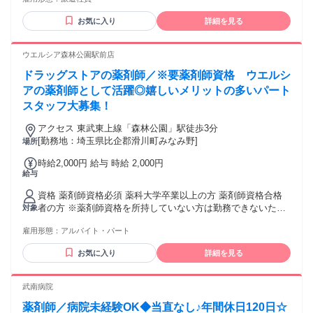
両方の実務経験
お気に入り
詳細を見る
ウエルシア森林公園駅前店
ドラッグストアの薬剤師／※要薬剤師資格 ウエルシ
アの薬剤師として活躍◎嬉しいメリットの多いパート
スタッフ大募集！
アクセス 東武東上線「森林公園」駅徒歩3分
[勤務地：埼玉県比企郡滑川町みなみ野]
場所
時給2,000円 給与 時給 2,000円
給与
資格 薬剤師資格必須 薬科大学卒業以上の方 薬剤師資格合格
者の方 ※薬剤師資格を所持していない方は勤務できないため
対象
応募前にご確認をお願いいたします。
雇用形態：
アルバイト・パート
お気に入り
詳細を見る
武南病院
薬剤師／病院未経験OK◆当直なし♪年間休日120日☆