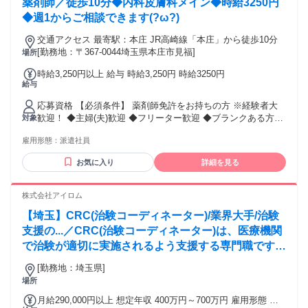
薬剤師／徒歩10分◆内科皮膚科メイン◆時給3250円
◆週1からご相談できます(?ω?)
交通アクセス 最寄駅：本庄 JR高崎線「本庄」から徒歩10分
[勤務地：〒367-0044埼玉県本庄市見福]
場所
時給3,250円以上 給与 時給3,250円 時給3250円
給与
応募資格 【必須条件】 薬剤師免許をお持ちの方 ※経験者大
歓迎！ ◆主婦(夫)歓迎 ◆フリーター歓迎 ◆ブランクある方も
対象
OK
雇用形態：
派遣社員
お気に入り
詳細を見る
株式会社アイロム
【埼玉】CRC(治験コーディネーター)/業界大手/治験
支援の...／CRC(治験コーディネーター)は、医療機関
で治験が適切に実施されるよう支援する専門職です。
被験者対応、治験計画の進行管理、医師のサポート、
[勤務地：埼玉県]
データ収集・管理など病院でのご経験を活かして勤務
場所
できます。
月給290,000円以上 想定年収 400万円～700万円 雇用形態 正