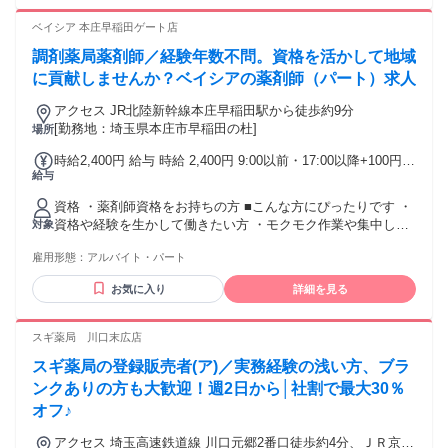
ベイシア 本庄早稲田ゲート店
調剤薬局薬剤師／経験年数不問。資格を活かして地域
に貢献しませんか？ベイシアの薬剤師（パート）求人
アクセス JR北陸新幹線本庄早稲田駅から徒歩約9分
[勤務地：埼玉県本庄市早稲田の杜]
場所
時給2,400円 給与 時給 2,400円 9:00以前・17:00以降+100円
給与
日曜+100円 ＜別途手当支給＞ ■管理薬剤師 50,000円/月 ■薬
剤師 25,000円/月
資格 ・薬剤師資格をお持ちの方 ■こんな方にぴったりです ・
資格や経験を生かして働きたい方 ・モクモク作業や集中して
対象
業務を行いたい方 ・しっかり働きつつ、家事や育児と両立し
雇用形態：
アルバイト・パート
たい方
お気に入り
詳細を見る
スギ薬局 川口末広店
スギ薬局の登録販売者(ア)／実務経験の浅い方、ブラ
ンクありの方も大歓迎！週2日から│社割で最大30％
オフ♪
アクセス 埼玉高速鉄道線 川口元郷2番口徒歩約4分、ＪＲ京浜