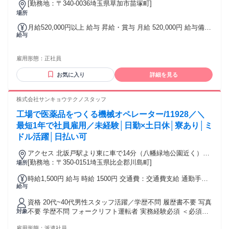
[勤務地：〒340-0036埼玉県草加市苗塚町]
場所
月給520,000円以上 給与 昇給・賞与 月給 520,000円 給与備
給与
考： 月給：520,000円～ 固定残業代なし 交通費あり 年収600
万円以上可能 年収500万円以上可能 試用期間1ヶ月（同条件）
月給520000円～
雇用形態：
正社員
お気に入り
詳細を見る
株式会社サンキョウテクノスタッフ
工場で医薬品をつくる機械オペレーター/11928／＼
最短1年で社員雇用／未経験│日勤×土日休│寮あり│ミ
ドル活躍│日払い可
アクセス 北坂戸駅より東に車で14分（八幡緑地公園近く）◆
車,徒歩,自転車,バイク通勤可能
[勤務地：〒350-0151埼玉県比企郡川島町]
場所
時給1,500円 給与 時給 1500円 交通費：交通費支給 通勤手当/
給与
交通費支給あり
資格 20代~40代男性スタッフ活躍／学歴不問 履歴書不要 写真
不要 学歴不問 フォークリフト運転者 実務経験必須 ＜必須＞
対象
リフト作業者のみ フォークリフト免許 要カウンター、リーチ
雇用形態：
派遣社員