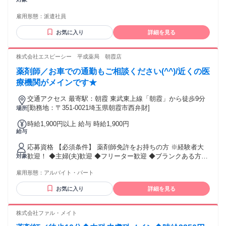
雇用形態：
派遣社員
お気に入り
詳細を見る
株式会社エスピーシー 平成薬局 朝霞店
薬剤師／お車での通勤もご相談ください(^^)/近くの医
療機関がメインです★
交通アクセス 最寄駅：朝霞 東武東上線「朝霞」から徒歩9分
[勤務地：〒351-0021埼玉県朝霞市西弁財]
場所
時給1,900円以上 給与 時給1,900円
給与
応募資格 【必須条件】 薬剤師免許をお持ちの方 ※経験者大
歓迎！ ◆主婦(夫)歓迎 ◆フリーター歓迎 ◆ブランクある方も
対象
OK
雇用形態：
アルバイト・パート
お気に入り
詳細を見る
株式会社ファル・メイト