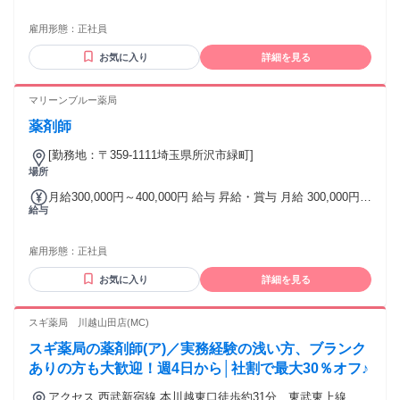
20万円、薬剤師手当5万円、定額残業代5万円＋全国勤務手当
10万円 住宅手当（会社都合による転居を伴う異動については
雇用形態：
正社員
上限5万円を支給） 職能手当（管理薬剤師手当、リクルーター
手当など） 賞与） 年2回（7月・12月） 月給300000円～
お気に入り
詳細を見る
400000円
マリーンブルー薬局
薬剤師
[勤務地：〒359-1111埼玉県所沢市緑町]
場所
月給300,000円～400,000円 給与 昇給・賞与 月給 300,000円
給与
～ 400,000円 給与備考： 月額30～40万円 月給内訳） 基本給
20万円、薬剤師手当5万円、定額残業代5万円＋全国勤務手当
10万円 住宅手当（会社都合による転居を伴う異動については
雇用形態：
正社員
上限5万円を支給） 職能手当（管理薬剤師手当、リクルーター
手当など） 賞与） 年2回（7月・12月） 月給300000円～
お気に入り
詳細を見る
400000円
スギ薬局 川越山田店(MC)
スギ薬局の薬剤師(ア)／実務経験の浅い方、ブランク
ありの方も大歓迎！週4日から│社割で最大30％オフ♪
アクセス 西武新宿線 本川越東口徒歩約31分、東武東上線 川