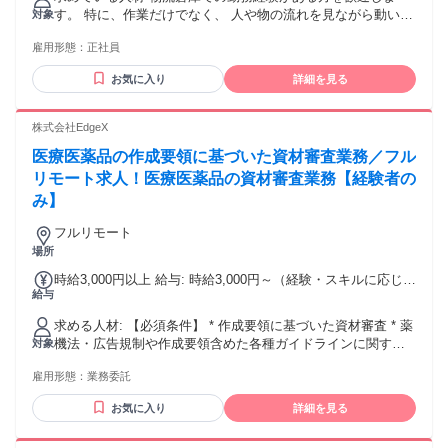
われるその他手当金額：なし ※経験・能力を考慮の上、決定
す。 特に、作業だけでなく、 人や物の流れを見ながら動いて
対象
します。 ＊家族手当：配偶者／1万円、子／5000円（２名ま
きた方に向いている仕事です。 フォークリフト免許をお持ち
で） ＊住宅手当：月6,000～12,000円 ＊通勤手当：実費（上
雇用形態：
正社員
の方、 Excelの基本操作ができる方は活かせます。 管理業務
限月5万円）
が中心のため、 「ずっと現場作業を続けるのは不安」という
お気に入り
詳細を見る
方にも合います。 無理な働き方ではなく、 生活リズムを整え
ながら、 安定して働きたい方をお待ちしています。 ▼活かせ
る経験 ・倉庫管理 ・物流センター勤務 ・フォークリフト操
株式会社EdgeX
作 ・スタッフ管理 ・在庫管理 …など！
医療医薬品の作成要領に基づいた資材審査業務／フル
╭━━━━━━━━━━━╮ ★地元の方活躍中 ╰━━━━━
ｖ━━━━━╯ ・上尾駅 ・北上尾駅 ・指扇駅 ・西大宮駅 ・
リモート求人！医療医薬品の資材審査業務【経験者の
上尾市 ・さいたま市 周辺エリアから通うスタッフが多数活躍
み】
中！
フルリモート
場所
時給3,000円以上 給与: 時給3,000円～（経験・スキルに応じて
給与
決定）
求める人材: 【必須条件】 * 作成要領に基づいた資材審査 * 薬
機法・広告規制や作成要領含めた各種ガイドラインに関する
対象
深い知識 * 薬事申請書作成および広告資材監修の経験 *
雇用形態：
業務委託
Googleドキュメント、スプレッドシートの基本操作 * Slack、
Teamsでのコミュニケーションスキル 【優遇条件】 * 薬機法
お気に入り
詳細を見る
管理者資格保有者 * 医薬品・医療機器業界での就業経験