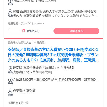
時給2,000円 給与 時給 2,000円
給与
資格 薬剤師資格必須 薬科大学卒業以上の方 薬剤師資格合格
者の方 ※薬剤師資格を所持していない方は勤務できないため
対象
応募前にご確認をお願いいたします。
雇用形態：
アルバイト・パート
お気に入り
詳細を見る
医療法人社団弘人会 中田病院
薬剤師／直接応募の方に入職祝い金20万円を支給◇1
日の実働7.5時間◎賞与3.7ヶ月実績◆未経験・ブラン
クのある方もOK♪【加須市、加須駅、病院、正職員、
薬剤師】
最寄駅 東武伊勢崎線「加須駅」から徒歩5分
[勤務地：埼玉県加須市元町]
場所
月給284,000円～364,000円 給与 月給28万4000円～36万4000
給与
円 ※月給には、資格手当4万円、処遇改善ベースアップ手当1
万9000円を含む ※経験・能力により異なる
必要資格 薬剤師
対象
雇用形態：
正社員