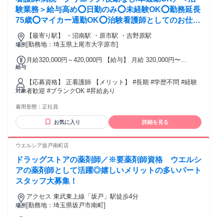
ペレーター経験 ●検品、包装、梱包の経験 ●医薬品製造の経験
験業務＞給与高め⭕日勤のみ⭕未経験OK⭕勤務延長
※上記経験は必須ではありません
75歳⭕マイカー通勤OK⭕治験看護師としてのお仕事
です❗️
【最寄り駅】 ・沼南駅 ・原市駅 ・吉野原駅
[勤務地：埼玉県上尾市大字原市]
場所
月給320,000円～420,000円 【給与】 月給 320,000円〜
給与
420,000円
【応募資格】 正看護師 【メリット】 #長期 #学歴不問 #経験
者歓迎 #ブランクOK #昇給あり
対象
雇用形態：
正社員
お気に入り
詳細を見る
ウエルシア坂戸南町店
ドラッグストアの薬剤師／※要薬剤師資格 ウエルシ
アの薬剤師として活躍◎嬉しいメリットの多いパート
スタッフ大募集！
アクセス 東武東上線「坂戸」駅徒歩4分
[勤務地：埼玉県坂戸市南町]
場所