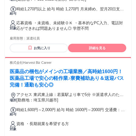
時給1,270円以上 給与 時給 1,270円 月末締め、翌月20日支払
給与
い 日払い、週払い利用可能
応募資格 ・未資格、未経験ＯＫ ・基本的なPC入力、電話対
応ができれば問題ありません◎ 学歴不問
対象
雇用形態：
派遣社員
お気に入り
詳細を見る
株式会社Harvest Biz Career
医薬品の梱包がメインの工場業務／高時給1600円！
医薬品工場で安心の軽作業♪寮費補助あり＆送迎バス
完備！通勤も安心◎
アクセス 東武東上線：若葉駅より車で5分 ※派遣求人のため
地図情報は市役所などの位置になっております。ご了承くだ
[勤務地：埼玉県川越市]
場所
さい。
時給1,600円～2,000円 給与 時給 1600円～2000円 交通費：交
給与
通費支給 １日支給上限：1000円 月額支給上限：20000円
資格 ・長期就業を希望する方
対象