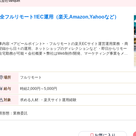
会社Vanquet
全フルリモート!!EC運用（楽天,Amazon,Yahooなど）
イント> ・フルリモートの楽天ECサイト運営運用業務 ・商
登録から日々の運用、ネットショップのディレクションなど ・即日からリモー
能 < 会社概要 > 弊社はWeb制作/開発、マーケティング事業をメイ
に行っているWeb制作会社です。 弊社で請け負っているクライアント先の楽天
Cサイトの運営やディレクターをご担当頂けるパートナーを募集させて頂きま
。完全フルリモートで業務を行っておりますので、全国どこからでも勤務可能、
なしです。 ・ECコンサル企業にて楽天ECサイトの運用業務となりま
フルリモート
場所
。 ・クライアントは大手ナショナルクライアントから中小企業まで様々です。
商材も健康食品、消費財、アパレル、化粧品、食品など様々となります。 ・プ
ジェクトを複数担当して頂きます。 ・社内外の方々とコミュニケーションをと
時給2,000円～5,000円
給与
ら業務を進めて頂きます。 < 募集背景 > 今回は弊社クライアント案件にて
Cサイトのディレクションをご担当頂けるパートナーを募集させて頂きます。 楽
求める人材: ・楽天サイト運用経験
対象
の他にもAmazon、ヤフーもお願いします。 Web制作事業においては国内外に
ービスを提供する、大手コミュニケーションアプリ運営会社などからの制作依頼
多数ございます。社内で溢れた案件を是非お力添え頂ける、リスティング広告運
用形態：
業務委託
ご担当頂けるパートナーを募集します。 < 仕事内容 > Web制作分野はコーポ
ートサイト、ECサイト、採用サイト、ランディングページの制作となります。
常のWebサイトからCMSサイト（WordPress、Movable Type）、ECサイト
futureshop、Shopify、ECCUBE、楽天市場、Yahoo!など）など様々な案件がご
お気に入り