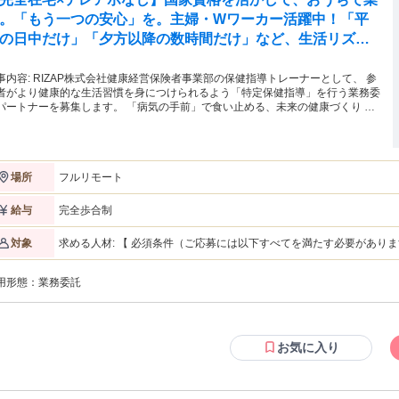
。「もう一つの安心」を。主婦・Wワーカー活躍中！「平
の日中だけ」「夕方以降の数時間だけ」など、生活リズム
合わせた時間調整が可能です。1件ごとの成果報酬型だか
、頑張った分だけ手応えのある収入に。充実のサポート体
式会社健康経営保険者事業部の保健指導トレーナーとして、 参
者がより健康的な生活習慣を身につけられるよう「特定保健指導」を行う業務委
で、安心の在宅ワークを始めませんか？
ナーを募集します。 「病気の手前」で食い止める、未来の健康づくり 健
診断で生活習慣病のリスク（メタボリックシンドローム等）が見つかった方へ向
たサポートです。あなたの専門知識を活かし、「病気にならないための生活習慣
善」を伴走しながら支援します。対象者様の未来の健康を守る、非常にやりがい
事です！ ≪応募条件≫ 保健師または管理栄養士の資格をお持ちの方 ※
フルリモート
場所
象資格をお持ちであれば、特定保健指導の業務自体が初めての方もご応募可能で
。「人の健康に貢献したい」という思いをお持ちのプロフェッショナルを歓迎い
始までのステップ（実技スキルチェック）≫ 弊社では、業務
完全歩合制
給与
委託するパートナーの皆様とスムーズにお取引を開始するため、事前に業務ガイ
インの共有と実技確認を行っております。 実際の対象者様をご担当いただく
求める人材: 【 必須条件（ご応募には以下すべてを満たす必要があります）】 ・管理栄養士 または 保健師 の資格
対象
に、弊社の品質基準を満たしているかを確認する「面談品質認定テスト（ロール
をお持ちの方 ※業務委託契約の締結となりましたら、有資格証明書
レイング形式）」を実施させていただきます。事前に弊社の面談ノウハウや評価
ピー）の提出が必要となります。事前のご準備をお願いいたします。 
準をしっかりと共有した上で実技を確認するため、フリーランスとしての活動が
用形態：
業務委託
操作、メール対応など） ・スムーズなビデオ通話が可能なインターネ
めての方でも、自信を持って業務をスタートしていただけます。 ≪お仕事の流
10Mbps以上推奨） ・中長期的に継続して業務をお任せできる方（基
≫ ★初回面談から最終評価まで一貫して担当 ★面談・指導は全てオンラインで
導に関する基礎知識・理解がある方（※実務経験は問いません！） ・
施 ★初回面談アポ不要！弊社予約システムで設定！ ★記録を自社管理システム
ご参加可能な方に限る ⚠️ご注意事項（Wワークについて） 他のお仕事（パート・アルバイト・フリーランス等）
入力 ★専用アプリを使ったメッセージ送信（継続支援・相談対応など） ・必要
とのWワークは大歓迎です！ （※対象者様からの急な連絡や弊社との
お気に入り
応じて電話等で連絡もあり ※電話業務はイレギュラー時のみ：初回面談の予約
り取りが可能な方、かつご自身で引き受けた業務を滞りなく遂行できる方に限
方にピッタリの求人です！】 ・別のパートやフリーランスのお仕事と「
原則システムで行うため、テレアポ業務は原則なしです！
日の「スキマ時間」を収入に変えたい方 ・対象者様と誠実に向き合い
資格はあるけれど実務経験がない、またはブランクがある方（手厚い導