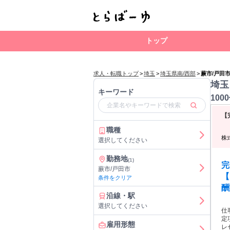
トップ
求人・転職トップ
>
埼玉
>
埼玉県南/西部
>
蕨市/戸田
埼玉
キーワード
100
【
職種
株
選択してください
勤務地
(1)
完
蕨市/戸田市
【
条件をクリア
酬
沿線・駅
選択してください
仕事内容: ■ 仕事内容
定
雇用形態
レセ