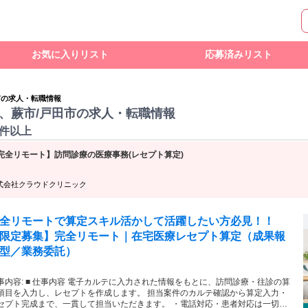
お気に入りリスト
応募済みリスト
市の求人・転職情報
、蕨市/戸田市の求人・転職情報
0件以上
完全リモート】訪問診療の医療事務(レセプト算定)
式会社クラウドクリニック
全リモートで算定スキル活かして活躍したい方必見！！
限定募集】完全リモート｜在宅医療レセプト算定（成果報
型／業務委託）
 電子カルテに入力された情報をもとに、訪問診療・往診の算
項目を入力し、レセプトを作成します。 担当案件のカルテ確認から算定入力・
プト完成まで、一貫して担当いただきます。 ・電話対応・患者対応は一切な