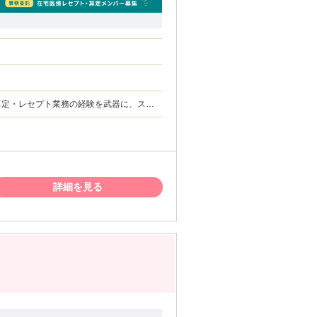
と、専門性を活かした働き方が可能です）
モート環境での転職を検討している方 （業
ットや成果を重視した評価のもとで働きたい
管理料など）への理解 ・複数クリニックで
詳細を見る