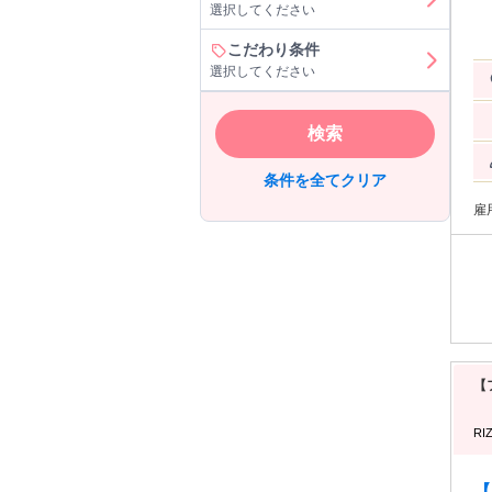
選択してください
し
在
オンライ
こだわり条件
で
選択してください
に
入
検索
条件を全てクリア
雇
【
RI
【