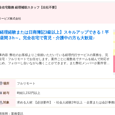
「家事や育児の合間」を活用して、家庭と無理なく両立したい方 《 働き方のイメージ（Wワークの稼働例）》
「午前中は他のお仕事、夜19時から自宅で面談」など、ご自身の都合
全在宅勤務 経理補助スタッフ【出社不要】
す。 （※面談業務＋ご自身の好きなタイミングで行う事務作業を合わせ
談件数※継続支援は含まない)を目安として、業務をお引き受けいただける方を想
での安心ステップ 》 契約締結から面談デビューまでは約2ヶ月間。事
リービズ株式会社
オリエンテーション・理解度チェックあり）など、弊社独自の丁寧な
一人でスタート」ということは絶対にありませんので、未経験の方も
経理経験または日商簿記3級以上】スキルアップできる！平
昼間３h～。完全在宅で育児・介護中の方も大歓迎♪
様よりご依頼いただいている経理代行サービスの業務を、完
在宅・フルリモートでお任せします。案件ごとに複数名でチームを組んで対応す
ため、フォローし合いながら働くことができます。また弊社メンバーが案件管理
としてチームに入り、働くみなさまをサポートします。 経理や事務のご経験が
な方大歓迎！ * 育児や介護等で通勤が困難、働く時間に制限のある方 *
くに働ける場所がない方 * 経験を活かし、スキルアップしたい方 * フリーランス
 お仕事は全てオンラインで完結しますので、時間と場所に縛られ
フルリモート
場所
、プライベートとの両立がしやすい環境です。ブランクがある方、リモートワー
の方も大歓迎です！ 【具体的な仕事内容】 * 経費精算 * 帳票、仕訳入力 *
書発行 * 売掛、買掛管理 * 月次決算 など 上記以外も、ご経験に応じて一般
時給1,232円以上
給与
な経理に関するさまざまな業務をご用意しております。お客様との業務調整は弊
メンバーが行いますので、実務に専念していただける環境です。
求める人材: 【必須要件】 ・社会人経験2年以上 ・企業または会計事務所等での経理実務経験、もしくは日商簿記
対象
3級以上の資格保有 ・メール、クラウドストレージ等のツールを利用
習得することができる方 【歓迎要件】 ・会計ソフトの利用経験 （freee会計 / MF(マネーフォワード)クラウド
用形態：
業務委託
等） ・ワークフローシステムの利用経験（楽楽精算、バクラク 等） 