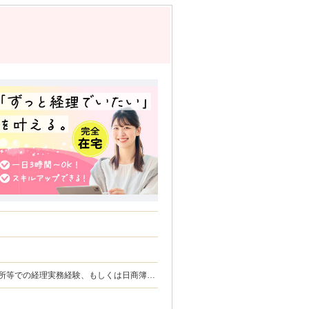
に合わせて自由にスケジュールを組めま
て、ご自身のペースで月20件程度(初回面
定しております） 《 デビューま
前のオンライン業務説明（システム利用の
導入準備期間を設けています。「いきなり
安心して飛び込んできてくださいね！
できる方、未経験であっても抵抗がなく自ら
・月次決算の経験 ・チームで業務に取り組