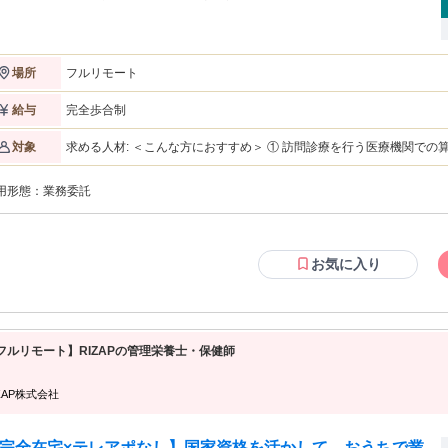
 ・業務はすべてオンラインで完結 ・対応ペース・業務量はご自身で調整可能 ※
宅医療/訪問診療の算定のご経験がある方のみの採用になります ※業務はすべて
ンで完結します <<こちらの求人は【業務委託】となります>> 完全在宅
！フルリモートで業務可能な・・・！ ''新しい医療事務の形'' です！ また、成果
フルリモート
場所
応じて報酬が支払われるので、あなたの頑張りに応じて”短期集中”型の勤務で収
を得ることができます。
完全歩合制
給与
求める人材: ＜こんな方におすすめ＞ ① 訪問診療を行う医療機関での算定・レセプト業務の経験を武器に、スキ
対象
ルを活かして副業として収入を得たい方 （成果に応じた報酬体系のも
② 訪問診療を行う医療機関での算定・レセプト経験を活かし、完全リ
用形態：
業務委託
務委託から正社員登用の実績あり） ③ 勤務時間ではなく、アウトプ
方 【必須】 ・訪問診療・在宅医療クリニックでの算定・レセプト業務の実務経験1年以上 ・ORCA使用経験 【歓
迎要件】 ・在宅医療の点数体系（在医総管・施設総管・在宅療養指導
の算定経験 ・リモートワーク・業務委託での就業経験
お気に入り
フルリモート】RIZAPの管理栄養士・保健師
ZAP株式会社
完全在宅×テレアポなし】国家資格を活かして、おうちで業