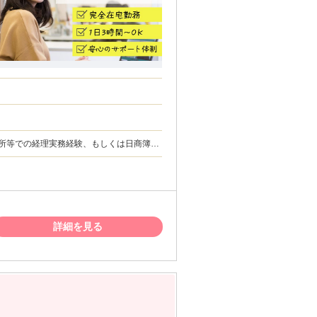
できる方、未経験であっても抵抗がなく自ら
・月次決算の経験 ・チームで業務に取り組
） ・有料のセキュリティソフト ＜注意
。製造から8年以上経過している機器は不可
サポート対象内のOSをご使用ください。
詳細を見る
す。WindowsOS以外をご使用される際はご留
が難しい国に在住の方は選考対象外となる可