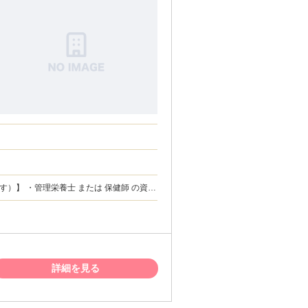
（管理栄養士、または保健師の免許証のコ
・基本的なPC操作が可能な方（簡単な入力
ット環境をご用意いただける方（通信速度
本契約は1年更新となります） ・特定保健指
今年度のご応募は10月の業務説明会までに
業務連絡に対し、平日の昼間にも一定のや
詳細を見る
らせていただきます。） 【 こんな
Wワーク」したい方 ・夕方17時以降や土
、責任感を持ってサポートを楽しめる方 ・
入サポートがあるので安心です！） ・