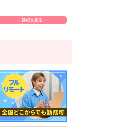
） ・有料のセキュリティソフト ＜注意
。製造から8年以上経過している機器は不可
サポート対象内のOSをご使用ください。
詳細を見る
す。WindowsOS以外をご使用される際はご留
が難しい国に在住の方は選考対象外となる可