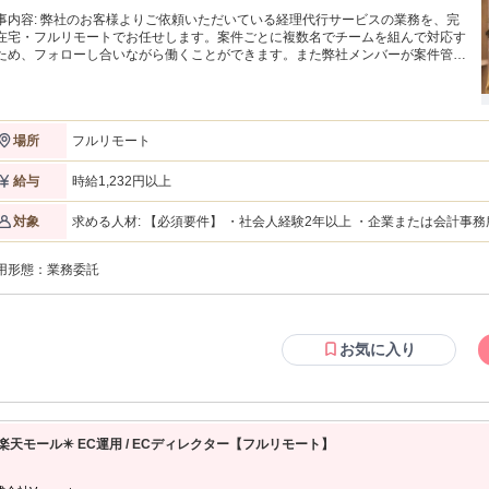
様よりご依頼いただいている経理代行サービスの業務を、完
在宅・フルリモートでお任せします。案件ごとに複数名でチームを組んで対応す
ため、フォローし合いながら働くことができます。また弊社メンバーが案件管理
としてチームに入り、働くみなさまをサポートします。 経理や事務のご経験が
な方大歓迎！ * 育児や介護等で通勤が困難、働く時間に制限のある方 *
くに働ける場所がない方 * 経験を活かし、スキルアップしたい方 * フリーランス
 お仕事は全てオンラインで完結しますので、時間と場所に縛られ
フルリモート
場所
、プライベートとの両立がしやすい環境です。ブランクがある方、リモートワー
の方も大歓迎です！ 【具体的な仕事内容】 * 経費精算 * 帳票、仕訳入力 *
書発行 * 売掛、買掛管理 * 月次決算 など 上記以外も、ご経験に応じて一般
時給1,232円以上
給与
な経理に関するさまざまな業務をご用意しております。お客様との業務調整は弊
メンバーが行いますので、実務に専念していただける環境です。
求める人材: 【必須要件】 ・社会人経験2年以上 ・企業または会計事務所等での経理実務経験、もしくは日商簿記
対象
3級以上の資格保有 ・メール、クラウドストレージ等のツールを利用
習得することができる方 【歓迎要件】 ・会計ソフトの利用経験 （freee会計 / MF(マネーフォワード)クラウド
用形態：
業務委託
等） ・ワークフローシステムの利用経験（楽楽精算、バクラク 等） 
むのが好きな方 【用意が必要な環境】（ご契約後の準備・設定でも可） ・自身のみが使用するパソコン （※
１）（※２）（※３） ・インターネット環境：速度10Mbps以上 （※４
事項＞ ※１：原則製造から３年以内のパソコン機器をご使用ください
です。 ※２：WindowsOSをご使用される場合は、Microsoft社の
お気に入り
（Windows11以上） ※３：一部WindowsOS指定の案件がございま
意ください。 ※４：業務に使用する基本的なWebサイトにアクセス
能性がございます。
️ 楽天モール✴️ EC運用 / ECディレクター【フルリモート】