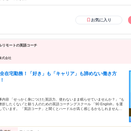
むのが好きな方 【用意が必要な環境】（ご契約後の準備・設定でも可） ・自身のみが使用するパソコン （※
１）（※２）（※３） ・インターネット環境：速度10Mbps以上 （※４
事項＞ ※１：原則製造から３年以内のパソコン機器をご使用ください
です。 ※２：WindowsOSをご使用される場合は、Microsoft社の
お気に入り
（Windows11以上） ※３：一部WindowsOS指定の案件がございま
意ください。 ※４：業務に使用する基本的なWebサイトにアクセス
能性がございます。
ルリモートの英語コーチ
0株式会社
全在宅勤務！「好き」も「キャリア」も諦めない働き方
！
事内容 「せっかく身につけた英語力、使わないまま眠らせていませんか？」 “も
挫折したくない”と願う人のための英語コーチングスクール 「90 English」を運
しています。 「英語コーチ」と聞くとハードルが高く感じるかもしれません
、大切なのは経験ではなく、受講生に寄り添い、励ます「熱量」です。 生徒さ
は、社会で活躍するビジネスパーソンが中心です。 ただ、彼らも英語に関して
一人の初心者。 孤独な学習になりがちな隣で、一緒にゴールを目指す伴走こそ
められている役割です。 だからこそ、実務経験は問いません。 講義テクニ