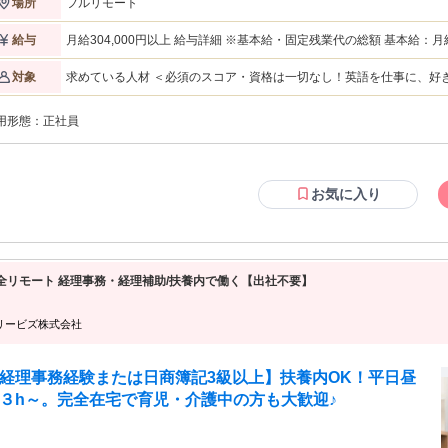
フルリモート
場所
クよりも 「私もそこで悩みました！」という等身大のあなたの経験や言葉こそ
生徒さんを安心させ、背中を押すきっかけになります。 フルリモートで、ライ
スタイルに合わせた働き方が可能です。 未経験の方も、ブランクがある方も、
月給304,000円以上 給与詳細 ※基本給・固定残業代の総額 基本給：月給 28万2591円 〜 固定残業代：あり 1ヶ月
給与
なたにも必ず一名の先輩コーチのメンターがつきます。マニュアルと研修でしっ
あたり2万1409円（固定残業時間：1ヶ月あたり10時間） 固定残業
サポートしますのでご安心ください。 ／／／／／／／／／／／／／／／／
支給する 【一律手当】 全員に一律で支払われる通勤・皆勤・家族手当金額：なし 全員に一律で支払われるその他
求めている人材 ＜必須のスコア・資格は一切なし！英語を仕事に、好
対象
求人のポイント】 ＊完全在宅勤務！面接もWeb対応！ ＊業界では珍しい土日祝
手当金額：なし ※スキル等を考慮の上決定します。
ご自身の努力で英語を習得された方 ◇学歴不問 ＜求める英語力の目安＞ ・TOEIC 860点以上 ・英検 準1級以上
 ＊充実研修でプロのコーチへ！ ／／／／／／／／／／／／／／／／ 【仕事
・TOEFL 72以上 ・IELTS 5.5以上 ※スコアの提出は必須では
容】 受講生の英語学習をオンラインでサポートするお仕事です。 【具体的な業
用形態：
正社員
ます。 【こういった方からの応募も歓迎！】 ・子育てや本業と両立して働きたい方 ・ブランクがあるが、再び英
内容】 ◆通話レッスン（週3回／1回30分） LINEの音声通話を使用。（一部
語を使う仕事がしたい方 ・場所や時間に縛られずに働きたい方 ＜こんな方にぴったりです＞ ◇人の悩みを聞いた
oom/ビデオ通話使用） 会社独自の教材をベースに、受講生の業界やレベルに合わ
り、励ましたりするのが好きな方 ◇語学学習で壁を感じた経験があり
練習を行います。 ◆チャットコーチング（平日毎日） シャドーイングや
学や就労、生活などの経験をお持ちの方
作文といった課題に対し、LINEでフィードバック。 「発音が良くなりました
お気に入り
！」など、 受講生の成長を言語化して伝え、学習リズムを支えます。 ◆定期面
 プログラムの節目に実施。 目標設定や軌道修正を行い、今後の学習計画をデザ
入社後の研修～ コーチ経験がない方でも着実に成長できる研修を
います。動画学習による基礎知識の習得に加え、先輩コーチ（リーダーコーチ）
のロールプレイングを実施。未経験の方でも安心してデビューできる体制を整え
／／／／／／／／／／／／ 【プライベートと両立可】 完全フ
全リモート 経理事務・経理補助/扶養内で働く【出社不要】
フレックス制（コアタイムなし）を導入しています。「子どもの送り迎えで中抜
したい」「習い事の時間は空けたい」といった調整も個人の裁量で可能です。実
に子育て中のママさんコーチも活躍中。プライベートや家庭と両立しながら、正
リービズ株式会社
してキャリアを築けます。 【英語コーチの先輩たち】 バックグラウンドは
々です。共通しているのは「素直で明るい」「熱量がある」こと。風通しが良
、困った時はSlack等ですぐに相談できるため、悩みを一人で抱え込むといった
経理事務経験または日商簿記3級以上】扶養内OK！平日昼
とはありません。日本全国、さらには海外から働いているメンバーもおり、居住
３h～。完全在宅で育児・介護中の方も大歓迎♪
に関わらずチームワーク良く働いています。