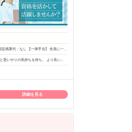
額：なし ◆未経験／月給23
方
方歓迎 ＜
様に明るく丁寧な対応ができる方 ・チーム
 ・地域医療に貢献したいという想いをお持
詳細を見る
持ち、前向きに取り組める方です。 スタ
てる方と一緒に、 居心地の良いクリニック