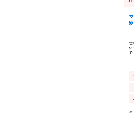
順
マ
駅
仕事内容: 順正会内科
い
で
て
た
き
ま
（
雇