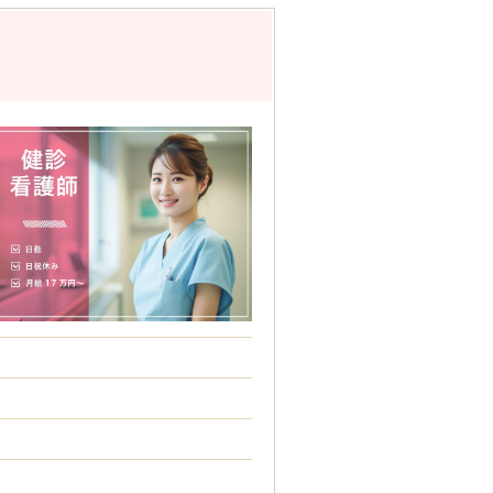
に合わせて自由にスケジュールを組めま
て、ご自身のペースで月20件程度(初回面
定しております） 《 デビューま
前のオンライン業務説明（システム利用の
導入準備期間を設けています。「いきなり
安心して飛び込んできてくださいね！