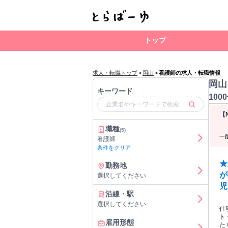
トップ
求人・転職トップ
>
岡山
>
看護師の求人・転職情報
岡山
キーワード
100
【
職種
(5)
一
看護師
条件をクリア
★
勤務地
が
選択してください
児
沿線・駅
選択してください
仕事内容: =========
ト ◇完全予約制で働きやすい◎ ==================== 最新の美容技術を用い
雇用形態
た 幅広い施術に携わることができる オペや処置のドクター補助だけではなく 美肌