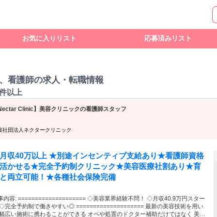
お気に入りリスト
応募済みリスト
、看護師の求人・転職情報
0件以上
Nectar Clinic】美容クリニックの看護師スタッフ
般社団法人ネクタークリニック
月収40万以上 ★別途インセンティブ支給あり★看護師資格
活かせる★完全予約制クリニック★美容医療社割あり★育
と両立可能！★各種社会保険完備
=========== ◇美容業界経験不問！ ◇月収40.9万円スター