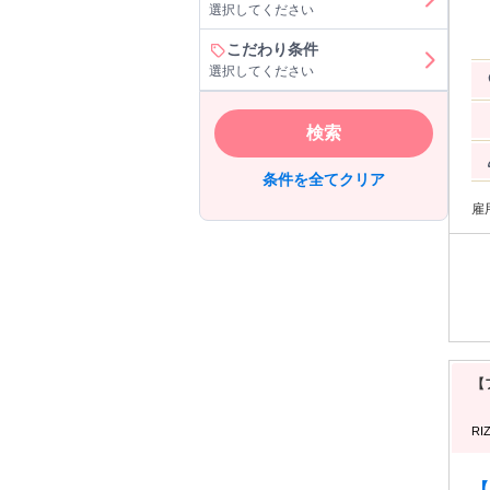
選択してください
治療・エ
います。 看護師として医
します！ ----- 【具体
こだわり条件
確認や 美容施術や診療をスムーズに
選択してください
の準備、器
どの一部の施術
施術部位
検索
す。 ----- ● 施術室/クリニックの清掃管理 施
頓、 使用機材の清掃・準備を行い、 清潔で快適な環
----
条件を全てクリア
雇
【
RI
【