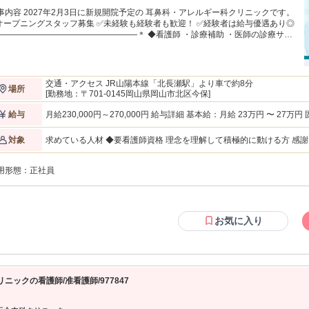
事内容 2027年2月3日に新規開院予定の 耳鼻科・アレルギー科クリニックです。
オープニングスタッフ募集 ✅未経験も経験者も歓迎！ ✅経験者は給与優遇あり◎
―――――――――――――――――＊ ◆看護師 ・診療補助 ・医師の診療サポ
ト ・採血、点滴などの看護業務 ・検査補助 ・患者様への説明やご案内 ・診療介
（特に子どもの診療の立ち会い） ・医療器具の準備、洗浄、滅菌 ・院内清掃 ・
計などの補助業務 入職時からすべての業務を完璧に こなしていただく必
ん。 オープニングスタッフとして みんなで協力しながら、 少しずつ
交通・アクセス JR山陽本線「北長瀬駅」より車で約8分
場所
を覚えていただければ大丈夫です。 患者様が安心して受診できるよう、 医師
[勤務地：〒701-0145岡山県岡山市北区今保]
医療事務スタッフと連携しながら 温かく寄り添った対応をお願いします。 ＊
―――――――――――――――＊ 当院では、医師や看護師、医療事務な
月給230,000円～270,000円 給与詳細 基本給：月給 23万円 〜 27万円 固定残業代：なし 【一律手当】 全員に一律
給与
、 職種に関係なく、お互いを尊重しながら 協力し合える職場づくりを大切にし
で支払われる通勤・皆勤・家族手当金額：なし 全員に一律で支払われるその他手当金
います。 職種に関係なく一人ひとりが主体的に活躍できる、 明るく前向きな環
万円 ◆経験者／月給27万円 ※採血ができる程度の経験・スキルがある
求めている人材 ◆要看護師資格 理念を理解して積極的に動ける方 感謝と思いやりの気持ちを持ち、 より良い職
対象
ています。 ＜ 私たちの想い ＞ 「あかり耳鼻科・アレルギー科」 とい
場づくりに主体的に取り組める方 ★実務経験のある方優遇 ★クリニック未経験の方も歓迎 ◎耳鼻咽喉科での勤務
医院名には、 患者様が和やかな気持ちで帰ることができ、 「また来たい」と思
経験は不問 ◎明るい笑顔で対応できる方 ◎お子さまも多く来院されるため、 優しくお声かけができる
ていただけるような、 明るく温かなクリニックでありたい という想いが込めら
用形態：
正社員
下記のような方は歓迎＞ ・病院やクリニックでの看護師経験がある方 ・耳鼻咽喉科での勤務経験がある方 ・外来
ています。 スタッフや患者様など、関わるすべての方が 笑顔になれる場所を目
看護の経験がある方 ・採血や点滴などの看護業務経験がある方 ・患者
 日々診療に取り組んでいます。 院長・副院長ともに、耳鼻咽喉科や アレル
ワークを大切にできる方 ・医師や医療事務スタッフを支えることに やりがいを感じられる方 ・新しいクリニック
ー分野で専門性を磨いてきた 経験を持ちながら、 何よりも大切にしているのは
を一緒に盛り上げてくださる方 ・向上心を持って業務に取り組める方
者様に寄り添う姿勢です。 一人ひとりの声に耳を傾け、 不安やつらい症状に真
ちの方 ・ブランクがある方も歓迎 ＊―――――――――――――――――＊ 私たちが求めているのは、 患者様
お気に入り
に向き合うことで、 地域の皆様に安心して頼っていただける 医療の提供を目指
の不安な気持ちに寄り添い、 温かい対応ができる方。 仕事にやりがいを
ッフ同士はもちろん、 患者様に対しても思いやりと 感謝の気持ちを持
た、地域医療への貢献を重要な使命と考え、 患者様の笑顔を第一
をつくっていきたいと考えています。 また、看護師としてだけでなく、 医師や医療事務スタッフを支える 縁の下
、 スタッフ同士も協力しながら より良いクリニックづくりに挑戦しています。
の力持ちとして、 チーム医療を支えてくださる方を歓迎しています。
上心を持って成長を続けながら、 地域の皆様に長く愛される 存在でありたいと
えています。
リニックの看護師/准看護師/977847