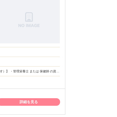
（管理栄養士、または保健師の免許証のコ
・基本的なPC操作が可能な方（簡単な入力
ット環境をご用意いただける方（通信速度
本契約は1年更新となります） ・特定保健指
今年度のご応募は10月の業務説明会までに
業務連絡に対し、平日の昼間にも一定のや
詳細を見る
らせていただきます。） 【 こんな
Wワーク」したい方 ・夕方17時以降や土
、責任感を持ってサポートを楽しめる方 ・
入サポートがあるので安心です！） ・