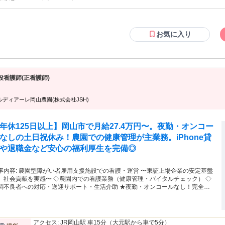
お気に入り
設看護師(正看護師)
ルディアーレ岡山農園(株式会社JSH)
年休125日以上】岡山市で月給27.4万円〜。夜勤・オンコー
なしの土日祝休み！農園での健康管理が主業務。iPhone貸
や退職金など安心の福利厚生を完備◎
者雇用支援施設での看護・運営 〜東証上場企業の安定基盤
、社会貢献を実感〜 ◇農園内での看護業務（健康管理・バイタルチェック） ◇
調不良者への対応・送迎サポート・生活介助 ★夜勤・オンコールなし！完全週
二日制でプライベートも充実 ★病院からの転職大歓迎。心豊かな時間を提供す
「農園」での勤務
アクセス: JR岡山駅 車15分（大元駅から車で5分）