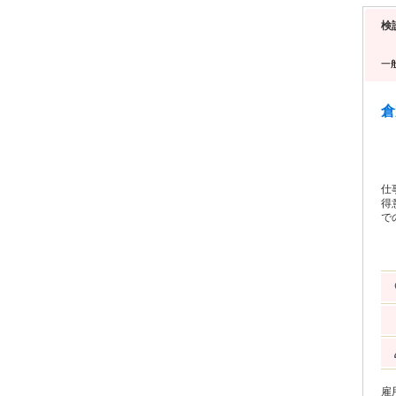
検
一
倉
仕
得
で
た
務を
方
前
間
求
よ
雇