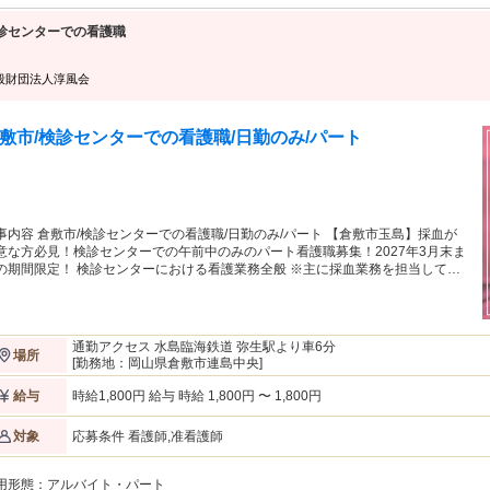
「家事や育児の合間」を活用して、家庭と無理なく両立したい方 《 働き方のイメージ（Wワークの稼働例）》
「午前中は他のお仕事、夜19時から自宅で面談」など、ご自身の都合
診センターでの看護職
す。 （※面談業務＋ご自身の好きなタイミングで行う事務作業を合わせ
談件数※継続支援は含まない)を目安として、業務をお引き受けいただける方を想
での安心ステップ 》 契約締結から面談デビューまでは約2ヶ月間。事
般財団法人淳風会
オリエンテーション・理解度チェックあり）など、弊社独自の丁寧な
一人でスタート」ということは絶対にありませんので、未経験の方も
敷市/検診センターでの看護職/日勤のみ/パート
事内容 倉敷市/検診センターでの看護職/日勤のみ/パート 【倉敷市玉島】採血が
意な方必見！検診センターでの午前中のみのパート看護職募集！2027年3月末ま
の期間限定！ 検診センターにおける看護業務全般 ※主に採血業務を担当してい
だきます ※直針、翼状針使用 検診センターにおける看護業務全般 ※主に採血業
担当していただきます ※直針、翼状針使用 アピールポイント ・採血が得意な
歓迎！同じ業務を行う方がいるため、難しい場合は代わっていただけます ・午
中のみのパート求人！プライベートと両立が可能！ ・1,800円の高時給！ ・期
通勤アクセス 水島臨海鉄道 弥生駅より車6分
場所
限定ですが、契約更新の可能性あり！ ・勤務日数は、週3日～5日で応相談！ 本
[勤務地：岡山県倉敷市連島中央]
人は職業紹介事業者である株式会社キャリアプランニング 医療系求人サイトに
る紹介案件です。
時給1,800円 給与 時給 1,800円 〜 1,800円
給与
応募条件 看護師,准看護師
対象
用形態：
アルバイト・パート