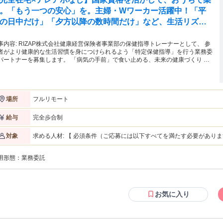
。「もう一つの安心」を。主婦・Wワーカー活躍中！「平
の日中だけ」「夕方以降の数時間だけ」など、生活リズム
合わせた時間調整が可能です。1件ごとの成果報酬型だか
、頑張った分だけ手応えのある収入に。充実のサポート体
式会社健康経営保険者事業部の保健指導トレーナーとして、 参
者がより健康的な生活習慣を身につけられるよう「特定保健指導」を行う業務委
で、安心の在宅ワークを始めませんか？
ナーを募集します。 「病気の手前」で食い止める、未来の健康づくり 健
診断で生活習慣病のリスク（メタボリックシンドローム等）が見つかった方へ向
たサポートです。あなたの専門知識を活かし、「病気にならないための生活習慣
善」を伴走しながら支援します。対象者様の未来の健康を守る、非常にやりがい
事です！ ≪応募条件≫ 保健師または管理栄養士の資格をお持ちの方 ※
フルリモート
場所
象資格をお持ちであれば、特定保健指導の業務自体が初めての方もご応募可能で
。「人の健康に貢献したい」という思いをお持ちのプロフェッショナルを歓迎い
始までのステップ（実技スキルチェック）≫ 弊社では、業務
完全歩合制
給与
委託するパートナーの皆様とスムーズにお取引を開始するため、事前に業務ガイ
インの共有と実技確認を行っております。 実際の対象者様をご担当いただく
求める人材: 【 必須条件（ご応募には以下すべてを満たす必要があります）】 ・管理栄養士 または 保健師 の資格
対象
に、弊社の品質基準を満たしているかを確認する「面談品質認定テスト（ロール
をお持ちの方 ※業務委託契約の締結となりましたら、有資格証明書
レイング形式）」を実施させていただきます。事前に弊社の面談ノウハウや評価
ピー）の提出が必要となります。事前のご準備をお願いいたします。 
準をしっかりと共有した上で実技を確認するため、フリーランスとしての活動が
用形態：
業務委託
操作、メール対応など） ・スムーズなビデオ通話が可能なインターネ
めての方でも、自信を持って業務をスタートしていただけます。 ≪お仕事の流
10Mbps以上推奨） ・中長期的に継続して業務をお任せできる方（基
≫ ★初回面談から最終評価まで一貫して担当 ★面談・指導は全てオンラインで
導に関する基礎知識・理解がある方（※実務経験は問いません！） ・
施 ★初回面談アポ不要！弊社予約システムで設定！ ★記録を自社管理システム
ご参加可能な方に限る ⚠️ご注意事項（Wワークについて） 他のお仕事（パート・アルバイト・フリーランス等）
入力 ★専用アプリを使ったメッセージ送信（継続支援・相談対応など） ・必要
とのWワークは大歓迎です！ （※対象者様からの急な連絡や弊社との
お気に入り
応じて電話等で連絡もあり ※電話業務はイレギュラー時のみ：初回面談の予約
り取りが可能な方、かつご自身で引き受けた業務を滞りなく遂行できる方に限
方にピッタリの求人です！】 ・別のパートやフリーランスのお仕事と「
原則システムで行うため、テレアポ業務は原則なしです！
日の「スキマ時間」を収入に変えたい方 ・対象者様と誠実に向き合い
資格はあるけれど実務経験がない、またはブランクがある方（手厚い導