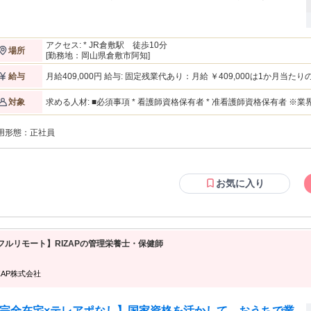
イジングケア治療、 医療脱毛・美容注射など 多岐にわたる施術を行って
師の補助・手術介助や 器具洗浄の事前準備などをお任せ
的な仕事内容】 ● 施術補助 医師の指示のもと、患者様の状態
 進めるためのサポートをします。 （例：機器
アクセス: * JR倉敷駅 徒歩10分
場所
具の消毒など） ----- ● 施術対応 美肌治療施術や医療脱毛、 美容点滴な
[勤務地：岡山県倉敷市阿知]
は 医師の指示のもと看護師が行います。 ----- ● 患者様対応 術後の
の状態確認など、 患者様のお悩みや不安点を解消するサポートをしま
月給409,000円 給与: 固定残業代あり：月給 ￥409,000は1か月当たりの固定残業代￥55,000（20時間相当分）を
給与
術室やカウンセリングルームの整理整
含む。20時間を超える残業代は追加で支給する。 【正職員】 月給 409,000円 ～＋各種インセンティブあり 基本
境づくりをお任せします。 ---
給 ：354,000円 固定残業代：55,000円(20時間相当分) ※固定残業代（業務手当）は残業がない場合も支給
求める人材: ■必須事項 * 看護師資格保有者 * 准看護師資格保有者 ※業界経験は不問です！ ■活かせる経験 * 美容業
対象
-----------------------------------------
し、超過分は別途支給する ～モデル年収～ * 612万円（30歳・2年目） * 1020万円（30歳・1年目） * 1284万円
界経験 * 手術室経験 ≪こんな方はぜひご応募ください≫ ★収入アップにつなげたい方 ★看護師として⻑期的にス
（25歳・2年目） ※月額＋手当＋
キルアップしたい⽅ ★育児・家庭と両立して働きたい方 --
用形態：
正社員
お気に入り
フルリモート】RIZAPの管理栄養士・保健師
ZAP株式会社
完全在宅×テレアポなし】国家資格を活かして、おうちで業