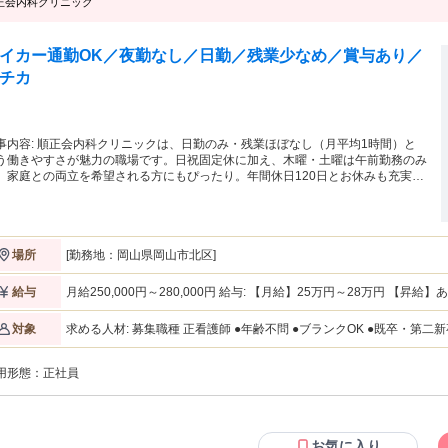
正会内科クリニック
イカー通勤OK／夜勤なし／日勤／残業少なめ／賞与あり／
チカ
クリニックは、日勤のみ・残業ほぼなし（月平均1時間）と
う働きやすさが魅力の職場です。日祝固定休に加え、木曜・土曜は午前勤務のみ
、家庭との両立を希望される方にもぴったり。年間休日120日とお休みも充実し
おり、プライベートの時間も大切にできます。昇給・賞与の実績もあり、安定し
収入が見込める点も安心材料。これまでの経験を活かしながら、無理なく長く働
たい方におすすめの求人です。ご興味お持ちの方からのエントリーお待ちしてい
す。 ●年齢不問 ●ブランクOK ●既卒・第二新卒OK ●経験のある方は活かせます
[勤務地：岡山県岡山市北区]
場所
職業紹介事業者名：株式会社ブライト）
月給250,000円～280,000円 給与: 【月給】25万円～28万円 【昇給】あり 【賞与】年2回 計3.00ヶ月（前年度
給与
実績） 通勤手当
求める人材: 募集職種 正看護師 ●年齢不問 ●ブランクOK ●既卒
対象
用形態：
正社員
お気に入り