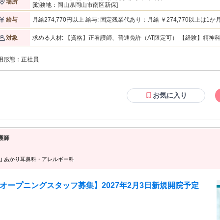
場所
[勤務地：岡山県岡山市南区新保]
月給274,770円以上 給与: 固定残業代あり：月給 ￥274,770以上は1か月当たりの固定残業代￥53,010（30時間相
給与
当分）を含む。30時間を超える残業代は追加で支給する。 月給274,770円 （基本給221,760円＋固定残業代
53,010円） 【諸手当】 資格手当（20,000円 ※月給に含む） 固定
求める人材: 【資格】正看護師、普通免許（AT限定可） 【経験】精
対象
勤・皆勤・家族手当：なし
用形態：
正社員
お気に入り
護師
山 あかり耳鼻科・アレルギー科
オープニングスタッフ募集】2027年2月3日新規開院予定