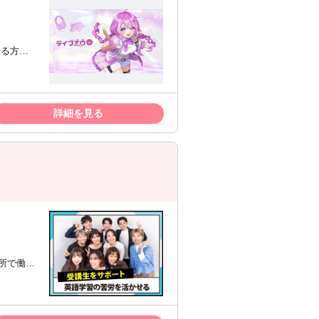
信したい方
信
詳細を見る
ださい！
所で働き
TS 5.5
ただきま