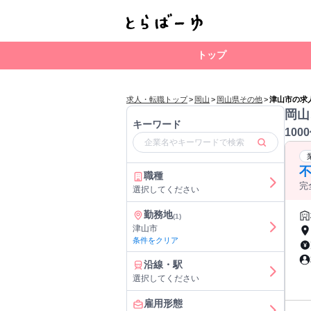
トップ
求人・転職トップ
>
岡山
>
岡山県その他
>
津山市の求
岡山
キーワード
100
不
職種
完
選択してください
勤務地
(1)
津山市
条件をクリア
沿線・駅
選択してください
雇用形態