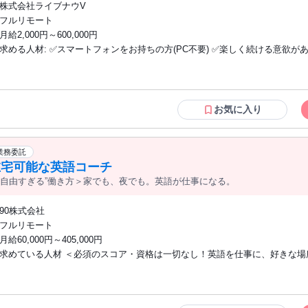
株式会社ライブナウV
フルリモート
月給2,000円～600,000円
求める人材: ✅スマートフォンをお持ちの方(PC不要) ✅楽しく続ける意欲がある方
【こんな方を歓迎します☆】 ◎話すことが好きな方 ◎自分の「好き」を発
◎在宅で収入を得たい方 ◎副業・Wワークを探している方
｡.ꕤ‿ꕤ.｡｡.ꕤ‿ꕤ.｡｡.ꕤ‿ꕤ.｡｡.ꕤ‿ꕤ.｡｡.ꕤ‿ꕤ.｡ ☘フリーターOK ☘主婦・主夫OK ☘大
学生OK ☘副業・WワークOK ☘学歴・経験不問 ☘未経験者歓迎 ☘経験者歓迎 「配
お気に入り
にチャレンジしたい」 応募理由はそれだけでOK♪ どうぞお気軽にご応募く
｡.ꕤ‿ꕤ.｡｡.ꕤ‿ꕤ.｡｡.ꕤ‿ꕤ.｡｡.ꕤ‿ꕤ.｡｡.ꕤ‿ꕤ.｡
業務委託
在宅可能な英語コーチ
“自由すぎる”働き方＞家でも、夜でも。英語が仕事になる。
90株式会社
フルリモート
月給60,000円～405,000円
求めている人材 ＜必須のスコア・資格は一切なし！英語を仕事に、好きな場
たい方にぴったりです＞ ◇ご自身の努力で英語を習得された方 ◇学歴不問 ＜求める
英語力の目安＞ ・TOEIC 860点以上 ・英検 準1級以上 ・TOEFL 72以上 ・IEL
以上 ※スコアの提出は必須ではありません。英語力は選考時に確認させてい