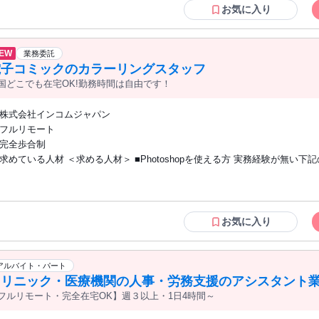
お気に入り
EW
業務委託
電子コミックのカラーリングスタッフ
国どこでも在宅OK!勤務時間は自由です！
株式会社インコムジャパン
フルリモート
完全歩合制
求めている人材 ＜求める人材＞ ■Photoshopを使える方 実務経験が無い下
OK！ ・職業訓練校やスクール、専門学校で習得した方 ・独学で勉強したが
して活用したことが無い方 など ※Photoshop／CLIP STUDIO経験者大歓迎
ジタルイラストを描く方 ■細かい間違いを見つけるのが得意な方 などご活躍
境です
お気に入り
アルバイト・パート
クリニック・医療機関の人事・労務支援のアシスタント
フルリモート・完全在宅OK】週３以上・1日4時間～