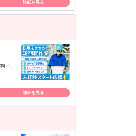
を重視した
詳細を見る
の算定経
問 ✅フ
中のみの就
詳細を見る