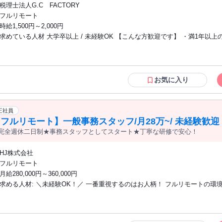
税理士法人G.C FACTORY
フルリモート
時給1,500円～2,000円
求めている人材 大学卒以上 / 未経験OK 【こんな方歓迎です】 ・満1年以上の実務経
験者歓迎(給与計算と社会保険手続き) ※社労士法人でも事業会社での経験でも可 ・社
労士の資格取得を目指している方 ※合格された方には、お祝い金を支給！
お気に入り
正社員
フルリモート】一般事務スタッフ/月28万~/ 未経験歓迎
完全週休二日制★事務スタッフとしてスタート★丁寧な研修で安心！
HJ株式会社
フルリモート
月給280,000円～360,000円
求める人材: ＼未経験OK！／ 一番重視するのはお人柄！ ​フルリモートの環境で自立し
て勤務できるか。 まずは気軽にお話しましょう！ ★ こんな方におすすめ ★ ・事務職
デビューがしたい方 ・ハローワークでお仕事を探している方 ・新しいこと
ジしたい第二新卒の方 ・正社員デビューがしたいフリーターの方 ・ワーク