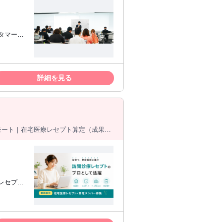
 【求
客様の成功
ールの習得
詳細を見る
信がある
感があり、
来的に専
可能で
モート｜在宅医療レセプト算定（成果報
！
応じた報
療機関での
（業務委