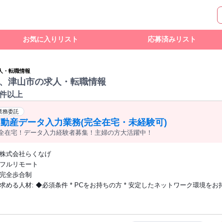
お気に入りリスト
応募済みリスト
人・転職情報
、津山市の求人・転職情報
0件以上
業務委託
動産データ入力業務(完全在宅・未経験可)
全在宅！データ入力経験者募集！主婦の方大活躍中！
株式会社らくなげ
フルリモート
完全歩合制
求める人材: ◆必須条件 * PCをお持ちの方 * 安定したネットワーク環境をお持ちの方 *
データ入力の業務経験をお持ちの方 * らくなげ契約期間中は、他社様で不動
る業務を行わない方 * ご家族に不動産に関する業務を行っている方がいない方 
身しか使用できないパソコンで業務ができる方