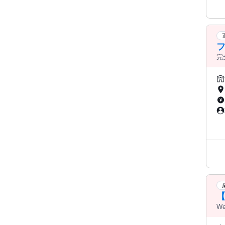
す
完
す
い
W