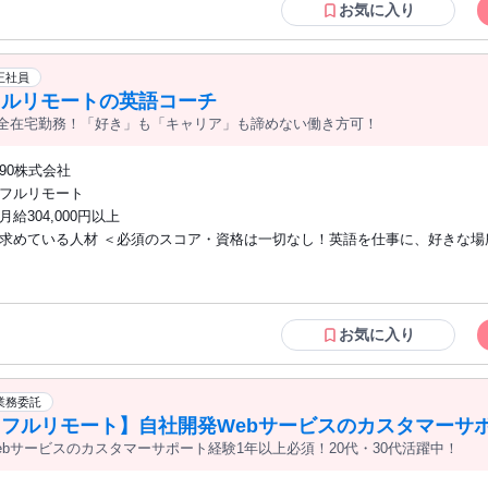
。 【こういった方からの応募も歓迎！】 ・ブランクがあるが、再び英語を使う仕事
お気に入り
がしたい方 ・場所や時間に縛られずに働きたい方 ・朝（6:00〜10:00）・夜（1
24:00）に稼働可能な方（当該時間帯のニーズが特に高いため） ※昼間の時
稼働可能な方も歓迎します ＜こんな方にぴったりです＞ ◇人の悩みを聞いたり、励ま
正社員
したりするのが好きな方 ◇語学学習で壁を感じた経験があり、工夫して乗り
フルリモートの英語コーチ
た方 ◇海外での留学や就労、生活などの経験をお持ちの方
全在宅勤務！「好き」も「キャリア」も諦めない働き方可！
90株式会社
フルリモート
月給304,000円以上
求めている人材 ＜必須のスコア・資格は一切なし！英語を仕事に、好きな場
たい方にぴったりです＞ ◇ご自身の努力で英語を習得された方 ◇学歴不問 ＜求める
英語力の目安＞ ・TOEIC 860点以上 ・英検 準1級以上 ・TOEFL 72以上 ・IEL
以上 ※スコアの提出は必須ではありません。英語力は選考時に確認させてい
。 【こういった方からの応募も歓迎！】 ・子育てや本業と両立して働きたい方 ・
お気に入り
ブランクがあるが、再び英語を使う仕事がしたい方 ・場所や時間に縛られず
方 ＜こんな方にぴったりです＞ ◇人の悩みを聞いたり、励ましたりするのが好きな
方 ◇語学学習で壁を感じた経験があり、工夫して乗り越えてきた方 ◇海外
業務委託
就労、生活などの経験をお持ちの方
【フルリモート】自社開発Webサービスのカスタマーサ
ebサービスのカスタマーサポート経験1年以上必須！20代・30代活躍中！