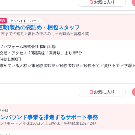
託から正社員登用の実績あり） ③ 勤務時間ではなく、アウトプットや成果
お気に入り
評価のもとで働きたい方 【必須】 ・訪問診療・在宅医療クリニックでの算定・レセプ
ト業務の実務経験1年以上 ・ORCA使用経験 【歓迎要件】 ・在宅医療の点数体系（在
医総管・施設総管・在宅療養指導管理料など）への理解 ・複数クリニックで
EW
アルバイト・パート
験 ・リモートワーク・業務委託での就業経験
短期)製品の袋詰め・梱包スタッフ
月末までの短期✨夏休み中のみ可✨高時給✨資格不問
ノバフォーム株式会社 岡山工場
交通・アクセス JR因美線「高野駅」より車5分
時給1,800円
求めている人材 ✅未経験者歓迎 ✅経験者歓迎 ✅経験不問 ✅資格不問 ✅学歴不
リーター歓迎 ✅主夫・主婦パート応援 ✅ブランク歓迎 ✅学生歓迎 ✅夏休み
業可
お気に入り
正社員
インバウンド事業を推進するサポート事務
ルリモート／年休130日／土日祝休／平均残業12h／24万