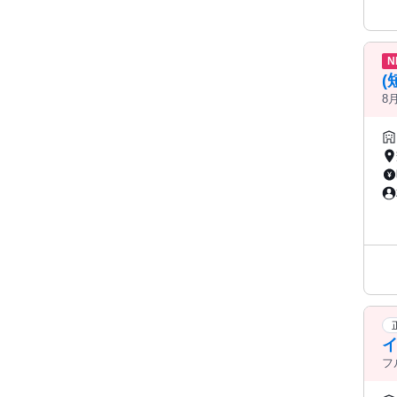
N
(
8
フ