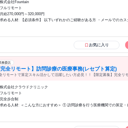
株式会社Fountain
フルリモート
月給270,000円～320,000円
求める人材: 【必須条件】 以下いずれかのご経験がある方 ・メールでのカスタマーサ
ポート経験 ・BtoBの顧客折衝経験 【歓迎条件】 ・メール配信システムや決済システ
ム等のWebサービス使用経験 ・プログラミング、テスト、技術系サポートの経験
める人物像】 ・自己成長意欲が高く新しい技術にチャレンジしたい方 ・お
に情熱を持つ方 ・PC操作やデジタルツールに慣れている方、また新しいツ
お気に入り
に抵抗がない方 ・フリーランスやリモートワーク経験があり、自己管理に自
方 ・チームと円滑なコミュニケーションをとりながら協力できる方 ・責任
納期を守る姿勢を大切にしている方 ・オンラインビジネスの知識を深め、将
業務委託
門性を活かしたキャリアを築きたい方 この仕事では、あなたの成長意欲と情熱を存分
【完全リモート】訪問診療の医療事務(レセプト算定)
に活かしながら、キャリアにおいて重要なスキルと専門性を獲得することが
全リモートで算定スキル活かして活躍したい方必見！！【限定募集】完全リ
型／業務委託）
す。 私たちと共に、あなたのキャリアを次のレベルへと進めていきましょう
株式会社クラウドクリニック
フルリモート
完全歩合制
求める人材: ＜こんな方におすすめ＞ ① 訪問診療を行う医療機関での算定・レセプト
業務の経験を武器に、スキルを活かして副業として収入を得たい方 （成果に
酬体系のもと、専門性を活かした働き方が可能です） ② 訪問診療を行う医
算定・レセプト経験を活かし、完全リモート環境での転職を検討している方 