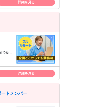
詳細を見る
8:00〜
間帯のみで
越えてき
所で働き
TS 5.5
ただきま
詳細を見る
に働きた
での留学や
ポートメンバー