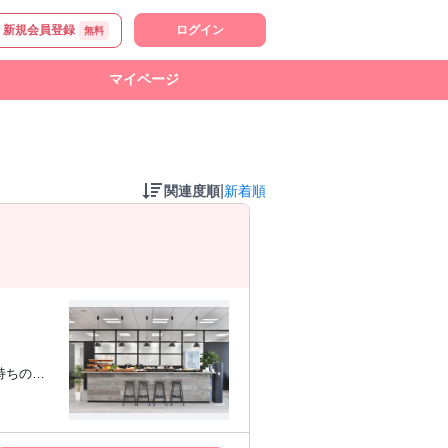
新規会員登録
ログイン
無料
マイページ
|
関連度順
新着順
産に関す
* ご自