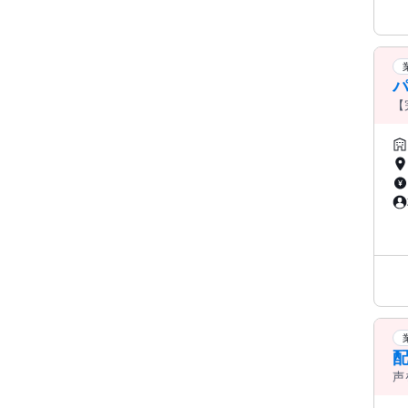
【
配
声