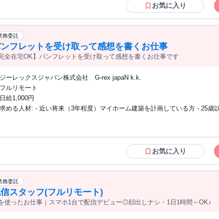
ンスを大切にしたい方 ・家事と仕事を両立したい主婦（夫）の方
お気に入り
業務委託
パンフレットを受け取って感想を書くお仕事
完全在宅OK】パンフレットを受け取って感想を書くお仕事です
ジーレックスジャパン株式会社 G-rex japaN k.k.
フルリモート
日給1,000円
求める人材: - 近い将来（3年程度）マイホーム建築を計画している方 - 25歳以上の方 -
本件業務を実施されたことのない方
お気に入り
業務委託
信スタッフ(フルリモート)
を使ったお仕事｜スマホ1台で配信デビュー◎顔出しナシ・1日1時間～OK♪