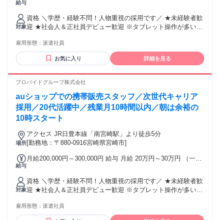
給与
手当を含む） ＊昇給あり／年1回 ＊賞与あり／実績による ＊
インセンティブあり └最大月20万円の支給実績あり 交通費：
資格 ＼学歴・経験不問！人物重視の採用です／ ★未経験者歓
通勤交通費全額支給 ※経験やスキルを考慮のうえ決定しま
迎 ★社会人＆正社員デビュー歓迎 ※タブレット操作が多いの
対象
す。 ※残業代は別途全額支給します。
でPCスキルは不要です！ ＜＜こんな方にぴったり＞＞ ・人
雇用形態：
派遣社員
と話をするのが好きな方 ・仕事も休みも大事にしたい方 ・学
ぶ姿勢を大切にできる方 ★現在、社員の9割が未経験入社の
お気に入り
詳細を見る
20代！ ・飲食店スタッフ ・アパレル店員 ・美容部員 ・イベ
ントスタッフ …など、経験の先輩も多数活躍中！！
プロバイドグループ株式会社
auショップでの携帯販売スタッフ／次世代キャリア
採用／20代活躍中／残業月10時間以内／朝は余裕の
10時スタート
アクセス JR日豊本線「南宮崎駅」より徒歩5分
[勤務地：〒880-0916宮崎県宮崎市]
場所
月給200,000円～300,000円 給与 月給 20万円～30万円 （一律
給与
手当を含む） ＊昇給あり／年1回 ＊賞与あり／実績による ＊
インセンティブあり └最大月20万円の支給実績あり 交通費：
資格 ＼学歴・経験不問！人物重視の採用です／ ★未経験者歓
通勤交通費全額支給 ※経験やスキルを考慮のうえ決定しま
迎 ★社会人＆正社員デビュー歓迎 ※タブレット操作が多いの
対象
す。 ※残業代は別途全額支給します。
でPCスキルは不要です！ ＜＜こんな方にぴったり＞＞ ・人
雇用形態：
派遣社員
と話をするのが好きな方 ・仕事も休みも大事にしたい方 ・学
ぶ姿勢を大切にできる方 ★現在、社員の9割が未経験入社の