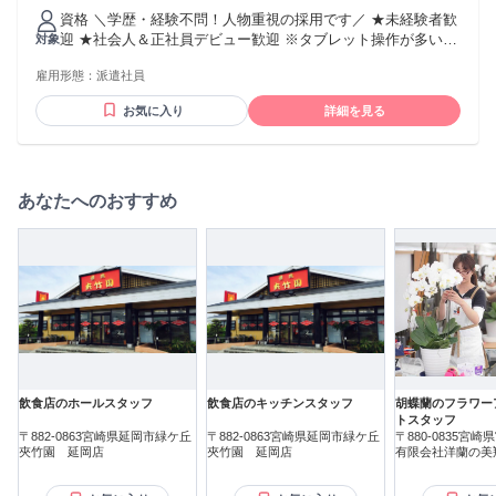
インセンティブあり └最大月20万円の支給実績あり 交通費：
資格 ＼学歴・経験不問！人物重視の採用です／ ★未経験者歓
通勤交通費全額支給 ※経験やスキルを考慮のうえ決定しま
迎 ★社会人＆正社員デビュー歓迎 ※タブレット操作が多いの
対象
す。 ※残業代は別途全額支給します。
でPCスキルは不要です！ ＜＜こんな方にぴったり＞＞ ・人
雇用形態：
派遣社員
と話をするのが好きな方 ・仕事も休みも大事にしたい方 ・学
ぶ姿勢を大切にできる方 ★現在、社員の9割が未経験入社の
お気に入り
詳細を見る
20代！ ・飲食店スタッフ ・アパレル店員 ・美容部員 ・イベ
ントスタッフ …など、経験の先輩も多数活躍中！！
あなたへのおすすめ
飲食店のホールスタッフ
飲食店のキッチンスタッフ
胡蝶蘭のフラワー
トスタッフ
〒882-0863宮崎県延岡市緑ケ丘
〒882-0863宮崎県延岡市緑ケ丘
〒880-0835宮
夾竹園 延岡店
夾竹園 延岡店
原町
有限会社洋蘭の美