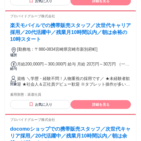
お気に入り
詳細を見る
20代！ ・飲食店スタッフ ・アパレル店員 ・美容部員 ・イベ
ントスタッフ …など、経験の先輩も多数活躍中！！
プロバイドグループ株式会社
楽天モバイルでの携帯販売スタッフ／次世代キャリア
採用／20代活躍中／残業月10時間以内／朝は余裕の
10時スタート
[勤務地：〒880-0834宮崎県宮崎市新別府町]
場所
月給200,000円～300,000円 給与 月給 20万円～30万円 （一律
給与
手当を含む） ＊昇給あり／年1回 ＊賞与あり／実績による ＊
インセンティブあり └最大月20万円の支給実績あり 交通費：
資格 ＼学歴・経験不問！人物重視の採用です／ ★未経験者歓
通勤交通費全額支給 ※経験やスキルを考慮のうえ決定しま
迎 ★社会人＆正社員デビュー歓迎 ※タブレット操作が多いの
対象
す。 ※残業代は別途全額支給します。
でPCスキルは不要です！ ＜＜こんな方にぴったり＞＞ ・人
雇用形態：
派遣社員
と話をするのが好きな方 ・仕事も休みも大事にしたい方 ・学
ぶ姿勢を大切にできる方 ★現在、社員の9割が未経験入社の
お気に入り
詳細を見る
20代！ ・飲食店スタッフ ・アパレル店員 ・美容部員 ・イベ
ントスタッフ …など、経験の先輩も多数活躍中！！
プロバイドグループ株式会社
docomoショップでの携帯販売スタッフ／次世代キャ
リア採用／20代活躍中／残業月10時間以内／朝は余