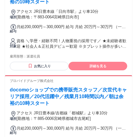
裕の10時スタート
アクセス JR日豊本線「日向市駅」より車10分
[勤務地：〒883-0064宮崎県日向市]
場所
月給200,000円～300,000円 給与 月給 20万円～30万円 （一律
給与
手当を含む） ＊昇給あり／年1回 ＊賞与あり／実績による ＊
インセンティブあり └最大月20万円の支給実績あり 交通費：
資格 ＼学歴・経験不問！人物重視の採用です／ ★未経験者歓
通勤交通費全額支給 ※経験やスキルを考慮のうえ決定しま
迎 ★社会人＆正社員デビュー歓迎 ※タブレット操作が多いの
対象
す。 ※残業代は別途全額支給します。
でPCスキルは不要です！ ＜＜こんな方にぴったり＞＞ ・人
雇用形態：
派遣社員
と話をするのが好きな方 ・仕事も休みも大事にしたい方 ・学
ぶ姿勢を大切にできる方 ★現在、社員の9割が未経験入社の
お気に入り
詳細を見る
20代！ ・飲食店スタッフ ・アパレル店員 ・美容部員 ・イベ
ントスタッフ …など、経験の先輩も多数活躍中！！
プロバイドグループ株式会社
docomoショップでの携帯販売スタッフ／次世代キャ
リア採用／20代活躍中／残業月10時間以内／朝は余
裕の10時スタート
アクセス JR日豊本線/吉都線「都城駅」より車10分
[勤務地：〒885-0006宮崎県都城市吉尾町]
場所
月給200,000円～300,000円 給与 月給 20万円～30万円 （一律
給与
手当を含む） ＊昇給あり／年1回 ＊賞与あり／実績による ＊