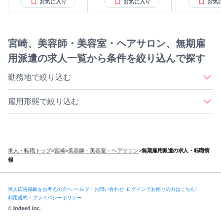
お気に入り
お気に入り
お気
宮崎、美容師・美容室・ヘアサロン、無期雇
用派遣の求人一覧から条件を絞り込んで探す
勤務地で絞り込む
｜
｜
｜
｜
宮崎市
都城市
日南市/小林市/串間市エリア（南部）
延岡市
雇用形態で絞り込む
日向市/西都市/児湯郡エリア（北部）
｜
｜
｜
｜
正社員
契約社員
アルバイト・パート
派遣社員
業務委託
求人・転職トップ
>
宮崎
>
美容師・美容室・ヘアサロン
>
無期雇用派遣の求人・転職情
報
求人広告掲載をお考えの方へ
ヘルプ・お問い合わせ
ログインでお困りの方はこちら
利用規約・プライバシーポリシー