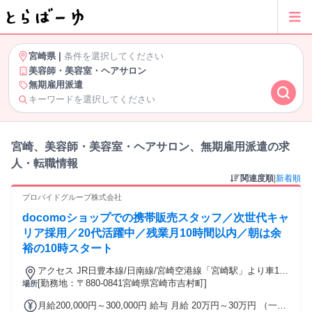
宮崎県
|
条件を選択してください
美容師・美容室・ヘアサロン
無期雇用派遣
キーワードを選択してください
宮崎、美容師・美容室・ヘアサロン、無期雇用派遣の求
人・転職情報
関連度順
|
新着順
プロバイドグループ株式会社
docomoショップでの携帯販売スタッフ／次世代キャ
リア採用／20代活躍中／残業月10時間以内／朝は余
裕の10時スタート
アクセス JR日豊本線/日南線/宮崎空港線「宮崎駅」より車10
分
[勤務地：〒880-0841宮崎県宮崎市吉村町]
場所
月給200,000円～300,000円 給与 月給 20万円～30万円 （一律