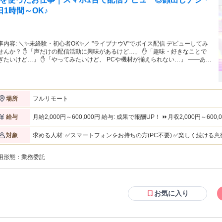
日1時間～OK♪
心者OK✨／ "ライブナウV"でボイス配信 デビューしてみ
けの配信活動に興味があるけど…」 ✋「趣味・好きなことで
…」 ✋「やってみたいけど、 PCや機材が揃えられない…」 ――あと
歩が踏み出せないあなたへ。 誰かの「推し」になるのは、 特別な人だけじゃな
 あなたの“声”や“想い”が、 誰かの毎日を明るくします。 一緒に、あなたらし
配信を 始めてみませんか？ まずはお気軽にお問い合わせください‼ ✦・
┈┈ ・✦✦・┈┈┈┈┈ ・✦ ⚡⸜⸜ スマホ1台＆自宅で完結❗ ⸝⸝⚡
フルリモート
場所
﹀﹀﹀﹀﹀﹀﹀﹀﹀﹀﹀﹀﹀﹀﹀﹀ ✅顔出し不要・ボイスOnly 声だけで活動す
台でスタート可能！ 全国どこでもOKの完全在宅ワーク♪ ✅週
〜、1時間〜シフト自由◎ 副業・Wワークや学業とも両立可能！ ✅成果で報酬
月給2,000円～600,000円 給与: 成果で報酬UP！ ⏩月収2,000円～600,000円！ ⭐時給換算：1200円〜MAX3000円
給与
 月収2,000円～600,000円！ ✦・┈┈┈┈┈ ・✦✦・┈┈┈┈┈ ・✦
⭐成果に応じてステップアップ可能 《報酬例》 ◆学生（週3日・1日3時間） ⏩月4～5万円前後 ◆主婦（週5日・1
─────────────･･･─╮ ✨あなたの配信デビューを応援♪✨ ╰─･･･─ｖ
日4時間） ⏩月10万円前後 ◆本業配信者（1日6時間以上） ⏩月30万円以上も可能！ ※給与に関しては、 株式会
求める人材: ✅スマートフォンをお持ちの方(PC不要) ✅楽しく続ける意欲がある方 【こんな方を歓迎します☆】
対象
─────╯ "ライブナウV"は、未経験から配信者を 目指す方をサポート
社ライブナウVより支給します。
◎話すことが好きな方 ◎自分の「好き」を発信したい方 ◎在宅で収入
ストや登録料といった初期コストは 一切ナシ、費用0円でスター
方 ｡.ꕤ‿ꕤ.｡｡.ꕤ‿ꕤ.｡｡.ꕤ‿ꕤ.｡｡.ꕤ‿ꕤ.｡｡.ꕤ‿ꕤ.｡ ☘フリーターOK ☘主婦・主夫OK ☘大学生OK ☘副業・WワークOK
 事前に必要な知識のレクチャーもあり♪ また、ライブナウVは配信者さん同士
用形態：
業務委託
☘学歴・経験不問 ☘未経験者歓迎 ☘経験者歓迎 「配信にチャレンジしたい」 応募理由はそれだけでOK♪ どうぞお
 交流が盛んでお互いが仲良し！ フォロワーが100人以上いる状態で 配信デビュ
気軽にご応募ください！ ｡.ꕤ‿ꕤ.｡｡.ꕤ‿ꕤ.｡｡.ꕤ‿ꕤ.｡｡.ꕤ‿ꕤ.｡｡.ꕤ‿ꕤ.｡
ーも可能です◎ ✦・┈┈┈┈┈ ・✦✦・┈┈┈┈┈ ・✦
お気に入り