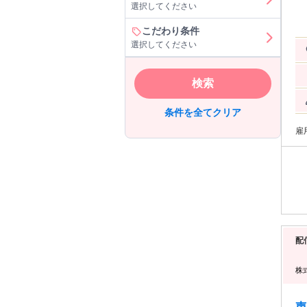
選択してください
未
めませんか。 【
務
こだわり条件
残
選択してください
関
＜
リング制作
検索
ート制作な
先
ラ
条件を全てクリア
トが好バラン
作
雇
ート
ま
柔軟に
ト
なスキルを
得し
配
株
声