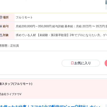
経験から、どこへ行っても重宝される「プロのモデラー」への道を、ここから始
週4日勤務×フルリモート相談可】自分らしい働き方を ・日中業
：安定した収入を確保。 ・研修：週1回のフルリモート研修で技術を習得。 ・
業：月平均3時間以下と少なく、学習時間をしっかり確保できます。 ▼CG制作
フルリモート
場所
連業務をお任せ 配属先は希望と適性を考慮し いずれかの業務をお任せします。
配属先例＞ ☆3DCGモデラー 3DCGを使用したアニメーション演出制作、モデ
などを担当 ☆イラストレーター キャラクターデザイン・コンセプトア
月給200,000円～350,000円 給与詳細 基本給：月給 20万円 〜 35万円 固定残業代：なし 【一律手当】 全員に一律
給与
どを担当 ＜未経験でも安心！入社後のステップ＞ ▼研修スタート 配属
で支払われる通勤・皆勤・家族手当金額：あり 全員に一律で支払われるその他手当金額
にあわせたスキル習得。 基礎研修やBlenderの使い方などから始めます。 オン
か月実績あり）
求めている人材 【未経験・第2新卒歓迎】2年でプロになりたい方。
対象
イン講義＋講師によるフィードバック有の課題演習で インプットとアウトプッ
方。 ＼経験・スキルは一切問いません／ ★未経験大歓迎 ★学歴・経験不問 ★第二新卒大歓迎 ★初めての上京も
ス！ ▼多彩な紹介先 案件状況により、Webサイト用の3DCG素材制
応援 ★PCが得意な方は尚歓迎 ＼こんな方は大歓迎！／ ・「今のままでいいのかな」と焦りを感じている方 →2
やデザイン補助に加え、広告プロモーションの企画、マーケティング施策のサポ
用形態：
正社員
年で「自分はこれができる」と言い切れるスキルを授けます。 ・効率
など、 多彩なプロジェクトに携わることが可能です。 「自分のスキルがどこ
方 →週4日勤務やリモートなど、あなたの理想のスタイルを相談してく
で通用するか」「どんな仕事に挑戦したいか」など、面接時に詳しくお伺いし、
したい未経験の方 →アパレル、接客、事務など先輩の9割が未経験スタートです。 年齢の条件
対応させていただきます。 ▼実践 新入社員でチームを組んで、 クライアン
外事由3号のイ・35歳未満（長期勤続によるキャリア形成のため））
ワークを模したプロジェクトに挑戦。 商業レベルの作品を作りながら、実践的
お気に入り
磨きます。 ▼クリエイターデビュー ２年間の期間をかけてスキルを習
たら 社内外で実際のプロジェクトに参画。 プロジェクトによっては完全在宅
（フルリモート）も可能 弊社のオリジナル研修を 準備してお待ちしています！
信スタッフ(フルリモート)
式会社ライブナウV
を使ったお仕事｜スマホ1台で配信デビュー◎顔出しナシ・