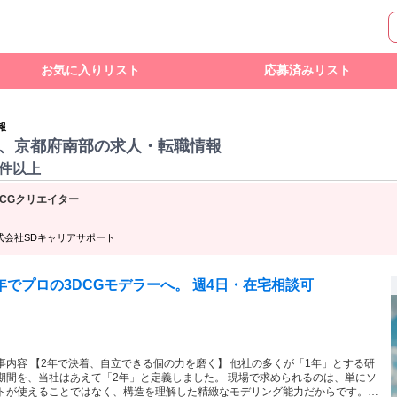
お気に入りリスト
応募済みリスト
報
、京都府南部の求人・転職情報
0件以上
DCGクリエイター
式会社SDキャリアサポート
年でプロの3DCGモデラーへ。 週4日・在宅相談可
事内容 【2年で決着、自立できる個の力を磨く】 他社の多くが「1年」とする研
期間を、当社はあえて「2年」と定義しました。 現場で求められるのは、単にソ
トが使えることではなく、構造を理解した精緻なモデリング能力だからです。