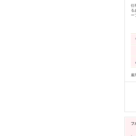
仕
る
ープ！ 当社求人掲載サービス 「レ
報や
ニ
た
先
る業務
始♪平日
くり映
はもち
オシャ
面
PC
感じ
雇
ぐ
ど
ます♪ 2026年には「働きがいのある会
ニ
フ