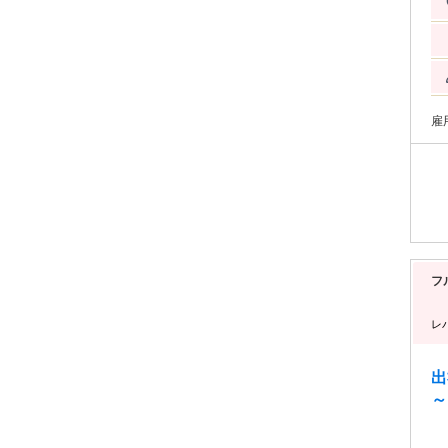
し！ 自社コンテンツのみ制作しているため、 確
かく早いです。 
ら
そのまま動画
開されます。 ◆
ト）制
依
ー
雇
PS
態 * 業務委託 ◆ 報酬について * 作画（線画・着彩）1枚あたり 2,000円〜スタート
* 
を見て
イラ
見し、
人
き
み
フ
レ
出
～