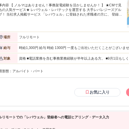
事内容 【 ノルマはありません！事務架電経験を活かしませんか！ 】 ★CMで見
あの人気サービス★ レバウェル・レバテックを運営する 大手レバレジーズグル
バウェル」に登録された求職者の方に、 登録情
勤務条件についての 確認電話が中心！ お話する内容は決まっているので、 マ
ュアル通りにお電話するだけ★ ・求職者の方へ登録情報の確認 ・ヒアリングし
内容の入力業務 ・取引のある企業様へ採用状況の確認連絡もあり （主なお取引
は病院やクリニック、介護施設、保育園など） ※適性をみて他サービスに関わ
フルリモート
場所
をおまかせする場合がございます 【 働き方も自由度高め♪ 】 ・10時勤務開
のみ＆残業ナシ！ 朝は送迎や家事を済ませてから出勤も◎ 夜は自炊やゆっ
画タイムも楽しめます◎ 土日祝日休みなのでオンオフもしっかり★ ・服装
時給1,300円 給与 時給 1300円 一度もご出社いただくことがござ
給与
ろん、髪色ネイルも自由♪ 金髪やハイトーンカラーのスタッフも多数在籍★
レも我慢せず働けます！ 【 リモートでのコミュニケーションについて 】 ★
資格 ■電話業務を含む事務業務経験が半年以上ある方。 ■9月1日もしく
対象
接～入社まで一度も出社いただくことはございません◎ 勤務開始時に使用する
環境が40Mbps以上である方。 ┗「インターネット 速度 測定」と
等周辺機器は郵送にてお届けいたします！ ★在宅でも「ひとりじゃない」って
すのでお試しください。 ＜テレアポ・電話応対の経験者歓迎！＞ ★困ったときは周りの先輩にすぐ聞ける環境な
られる サポート＆チームのあたたかさが魅力◎ わからないことがあれば、 す
用形態：
アルバイト・パート
ので安心です！ ＜こんな方にピッタリ＞ ・電話対応経験を活かしたい方 ・人の気持ちをくみ取るのが得意な方
に誰かが手を差し伸べてくれて、 悩みごとも一人で抱え込む心配ナシ◎ Slackな
・サポートや気配りが自然にできる方 ・オフィスより、自宅で集中したい派の方 【活かせる経験・
のチャットツールで チームでしっかり連携できるから、 在宅でも安心して働け
タ入力、事務、一般事務、 コールセンター、テレアポ、 在宅勤務、
社」ランキングの 大規模部門ベストカンパ
ーとして8年連続の受賞を果たしました。
お気に入り
ルリモートでの「レバウェル」登録者への電話ヒアリング・データ入力