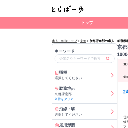
トップ
求人・転職トップ
>
京都
>
京都府南部の求人・転職情
京都
キーワード
100
3
職種
株
選択してください
勤務地
(2)
2
京都府南部
条件をクリア
沿線・駅
選択してください
仕
修
雇用形態
フ