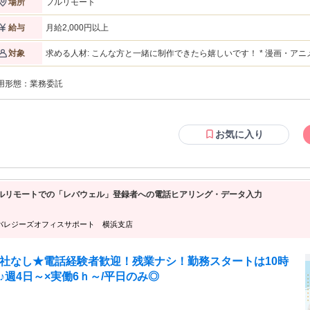
フルリモート
場所
認・修正・フィードバックがとに
* YouTubeアニメの最前線に挑戦できる トレンドが常に変わるか
こそ、 「決まった型」だけじゃない表現にチャレンジできます。 * 描いた絵が
月給2,000円以上
給与
になる あなたのイラストに声・動き・編集が加わり、 YouTubeで公
 業務内容 シナリオ・絵コンテをもとに、 カラーマンガ（イラス
求める人材: こんな方と一緒に制作できたら嬉しいです！ * 漫画・アニメ制作が好きな方 テキストベースの原作は
対象
作を担当していただきます。 基本的な制作フロー ① ディレクターより案件
弊社で用意します。 物語を“絵”で表現する作画をお任せします。 * ご自身の作風を伝えられる方 サンプル・ポー
頼 （シナリオ・絵コンテをお渡しします） ↓ ② ラフ／線画を提出 （ディレクタ
トフォリオを面接までにご提出いただける方 （完成作品でなくてもOKです） * 腰を据えて制作に関われ
・公式イラストレーターがチェック＆フィードバック） ↓ ③ 清書・着彩 ↓ ④
用形態：
業務委託
以上、継続してお仕事ができる方歓迎です。 * トレンドを見るのが好きな方 「今、YouTubeで何が伸びている
D形式で納品 ↓ ⑤ 弊社にてアテレコ・動画編集 ↓ ⑥ YouTube公開！ ◆ 契約形
か」を自然とチェックしてしまうタイプの方。 * コミュニケーションを大切にできる方 メールやチャットでのや
り取りに抵抗がなく、 スムーズなレスポンスを心がけていただける方。 * YouTubeという媒体に理解がある方
クオリティ・対応力により随時相談・アップ可能 「まずはやってみたい」「実力
画・アニメとしての面白さだけでなく、 “動画としてどう見えるか”を一緒に考えられる方
ほしい」という方も歓迎です。 ✉ 応募方法 ご応募の際は、 過去に制作した
える方 ただ描くだけでなく、 「もっと良くできるか？」を楽しめる
お気に入り
ストのポートフォリオを必ずお送りください。 人事担当が一つ一つ丁寧に拝
合否をご連絡いたします。 ◆こんな方に向いています * 自分の絵を多くの
に届けたい * YouTubeアニメ・漫画動画が好き * スピード感のある制作現場が好
 * フィードバックを受けながら成長したい * 新しい表現・ジャンルにも挑戦して
たい
ルリモートでの「レバウェル」登録者への電話ヒアリング・データ入力
バレジーズオフィスサポート 横浜支店
社なし★電話経験者歓迎！残業ナシ！勤務スタートは10時
♪週4日～×実働6ｈ～/平日のみ◎