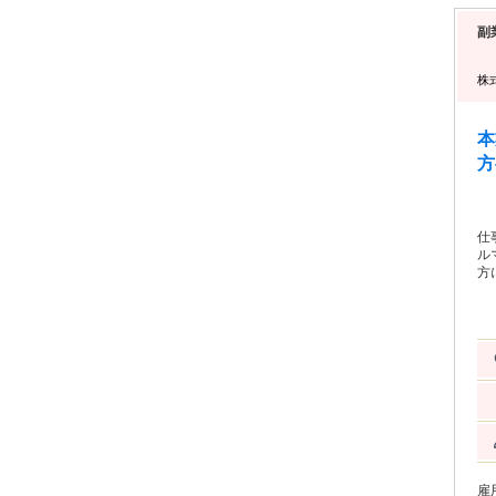
副
株
本
方
仕
ル
方
で
安
事
す
す。 ・使用ツール：専用IP電話／Chatwork ※
ト
イ
間〜
だ
合
給あり
面
雇