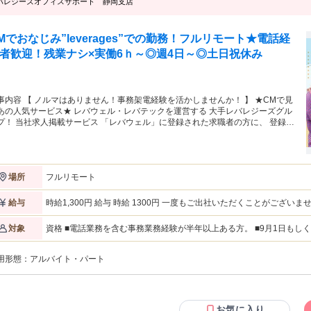
バレジーズオフィスサポート 静岡支店
Mでおなじみ”leverages”での勤務！フルリモート★電話経
者歓迎！残業ナシ×実働6ｈ～◎週4日～◎土日祝休み
事内容 【 ノルマはありません！事務架電経験を活かしませんか！ 】 ★CMで見
あの人気サービス★ レバウェル・レバテックを運営する 大手レバレジーズグル
バウェル」に登録された求職者の方に、 登録情
勤務条件についての 確認電話が中心！ お話する内容は決まっているので、 マ
ュアル通りにお電話するだけ★ ・求職者の方へ登録情報の確認 ・ヒアリングし
内容の入力業務 ・取引のある企業様へ採用状況の確認連絡もあり （主なお取引
は病院やクリニック、介護施設、保育園など） ※適性をみて他サービスに関わ
フルリモート
場所
をおまかせする場合がございます 【 働き方も自由度高め♪ 】 ・10時勤務開
のみ＆残業ナシ！ 朝は送迎や家事を済ませてから出勤も◎ 夜は自炊やゆっ
画タイムも楽しめます◎ 土日祝日休みなのでオンオフもしっかり★ ・服装
時給1,300円 給与 時給 1300円 一度もご出社いただくことがござ
給与
ろん、髪色ネイルも自由♪ 金髪やハイトーンカラーのスタッフも多数在籍★
レも我慢せず働けます！ 【 リモートでのコミュニケーションについて 】 ★
資格 ■電話業務を含む事務業務経験が半年以上ある方。 ■9月1日もしく
対象
接～入社まで一度も出社いただくことはございません◎ 勤務開始時に使用する
環境が40Mbps以上である方。 ┗「インターネット 速度 測定」と
等周辺機器は郵送にてお届けいたします！ ★在宅でも「ひとりじゃない」って
すのでお試しください。 ＜テレアポ・電話応対の経験者歓迎！＞ ★困ったときは周りの先輩にすぐ聞ける環境な
られる サポート＆チームのあたたかさが魅力◎ わからないことがあれば、 す
用形態：
アルバイト・パート
ので安心です！ ＜こんな方にピッタリ＞ ・電話対応経験を活かしたい方 ・人の気持ちをくみ取るのが得意な方
に誰かが手を差し伸べてくれて、 悩みごとも一人で抱え込む心配ナシ◎ Slackな
・サポートや気配りが自然にできる方 ・オフィスより、自宅で集中したい派の方 【活かせる経験・
のチャットツールで チームでしっかり連携できるから、 在宅でも安心して働け
タ入力、事務、一般事務、 コールセンター、テレアポ、 在宅勤務、
社」ランキングの 大規模部門ベストカンパ
ーとして8年連続の受賞を果たしました。
お気に入り