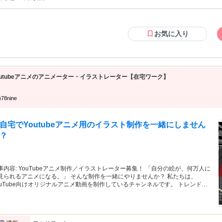
お気に入り
outubeアニメのアニメーター・イラストレーター【在宅ワーク】
78nine
自宅でYoutubeアニメ用のイラスト制作を一緒にしません
？
アニメ制作／イラストレーター募集！ 「自分の絵が、何万人に
見られるアニメになる。」 そんな制作を一緒にやりませんか？ 私たちは、
ouTube向けオリジナルアニメ動画を制作しているチャンネルです。 トレンドの
り変わりが早いYouTubeの世界で、 スピード感とチャレンジ精神を大切にしな
、日々コンテンツ制作をしています。 ◆チャンネルはこちら
tps://www.youtube.com/channel/UCcvkNNKhZQcYKJNFqg8OOdQ ※必ず一度ご
だいた上でご応募ください！ ★この仕事のポイント * 下請け・孫請けな