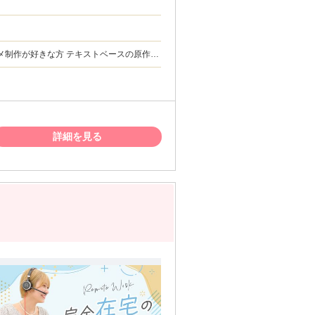
る方 半年
 漫
。 * 作品に本気で向き合
方を歓迎します。
詳細を見る