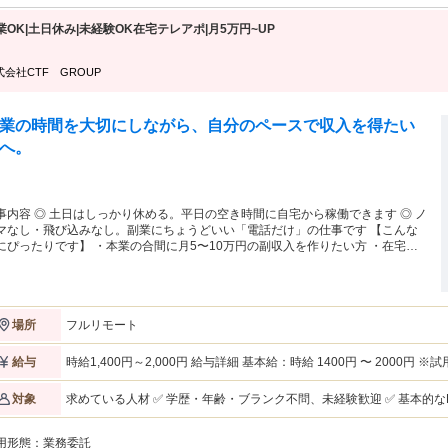
業OK|土日休み|未経験OK在宅テレアポ|月5万円~UP
式会社CTF GROUP
業の時間を大切にしながら、自分のペースで収入を得たい
へ。
事内容 ◎ 土日はしっかり休める。平日の空き時間に自宅から稼働できます ◎ ノ
マなし・飛び込みなし。副業にちょうどいい「電話だけ」の仕事です 【こんな
にぴったりです】 ・本業の合間に月5〜10万円の副収入を作りたい方 ・在宅で
きる、長く続けやすい副業を探している方 ・未経験でも丁寧な研修があるから
心して始めたい方 ・家事・育児・学業と両立しながら無理なく働きたい方 【仕
内容】 法人のお客様へ電話でアプローチし、商談の日程調整をするお仕事で
。 難しいクロージングや訪問は一切なし。アポイント獲得だけに集中できま
フルリモート
場所
通話料は会社負担 ・トークスクリプ
完備＋マニュアル研修あり（未経験スタート歓迎） ・プロジェクト単位のアサ
ン制（長期継続が基本） ・稼働時間：平日9:00〜18:00の間で調整（月60時
時給1,400円～2,000円 給与詳細 基本給：時給 1400円 〜 2000円 ※試用期間2ヶ月あり 昇給制度あり（年2回・査
給与
） ・全国どこからでもOK、完全在宅 【副業として選ばれる理由】 ・時給制
定基準による） スキル・成果次第で時給UP！
から稼働した分だけ確実に収入になる ・自由シフト制で本業のスケジュールに
求めている人材 ✅ 学歴・年齢・ブランク不問、未経験歓迎 ✅ 基本的
対象
わせやすい ・対話力・ヒアリング力が身につき本業にも活かせる ・年2回の昇
ョンをとる仕事の経験のある方大歓迎！
（数値基準の明確な評価） 【応募から稼働までの流れ】 応募 → オンライン
談（30分程度） → 契約 → 研修 → 稼働開始
用形態：
業務委託