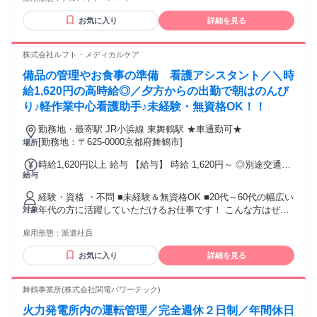
が横について 教えるので安心 ・コツコツ丁寧な 作業が得意
な方
お気に入り
詳細を見る
株式会社ルフト・メディカルケア
備品の管理やお食事の準備 看護アシスタント／＼時
給1,620円の高時給◎／夕方からの出勤で朝はのんび
り♪軽作業中心看護助手♪未経験・無資格OK！！
勤務地・最寄駅 JR小浜線 東舞鶴駅 ★車通勤可★
[勤務地：〒625-0000京都府舞鶴市]
場所
時給1,620円以上 給与 【給与】 時給 1,620円～ ◎別途交通費
給与
規定支給 ◎給与前払い制度あり
経験・資格 ・不問 ■未経験＆無資格OK ■20代～60代の幅広い
年代の方に活躍していただけるお仕事です！ こんな方はぜ
対象
ひ！ □医療・看護分野のお仕事に興味がある方 □子育てが落ち
雇用形態：
派遣社員
着いてお仕事復帰を考えている方 □景気に左右されない安定
した働き方を希望される方
お気に入り
詳細を見る
舞鶴事業所(株式会社関電パワーテック)
火力発電所内の運転管理／完全週休２日制／年間休日