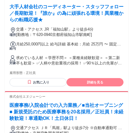
大手人材会社のコーディネーター・スタッフフォロー
／長期歓迎！『誰か』の為に頑張れる環境！異業種か
らの転職応援★
交通・アクセス JR「福知山駅」より徒歩4分
[勤務地：〒620-0940京都府福知山市駅南町]
場所
月給250,000円以上 給与詳細 基本給：月給 25万円 〜 固定残
給与
業代：なし 【一律手当】 全員に一律で支払われる通勤・皆
勤・家族手当金額：なし 全員に一律で支払われるその他手当
求めている人材 ＜学歴不問＞ ＜業種未経験歓迎＞ ＜第二新
金額：なし
卒も歓迎＞ ✅人柄や意欲重視の採用！ ✅90％以上の先輩が異
対象
業種からのスタート！ 《こんな方にオススメ》 ・大手企業で
雇用形態：
正社員
安定して働きたい方 ・人と話すことが好きな方 ・人の話を聞
くことも好きな方 ・誰かの役に立つお仕事がしたい方 ・自分
お気に入り
詳細を見る
に合った働き方を見つけたい方 ・サポート体制が充実してい
る会社で働きたい方 ・明確な数字で正当に評価されたい方 ・
前向きに業務に取り組むことができる方など♪ 気になった方は
株式会社エヌジェーシー
ぜひご連絡ください◎
医療事務/入院会計での入力業務／■当社オープニング
■ 新規受託のため医療事務を20名採用／正社員！未経
験歓迎！車通勤OK！土日休日！
交通アクセス ＪＲ「馬堀」駅より徒歩7分 ※自動車通勤可 ※