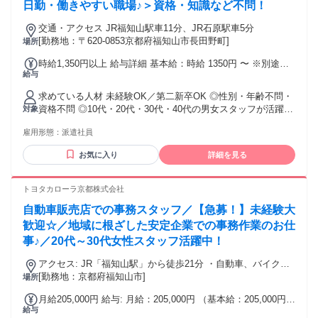
日勤・働きやすい職場♪＞資格・知識など不問！
交通・アクセス JR福知山駅車11分、JR石原駅車5分
[勤務地：〒620-0853京都府福知山市長田野町]
場所
時給1,350円以上 給与詳細 基本給：時給 1350円 〜 ※別途、
給与
交通費規定支給
求めている人材 未経験OK／第二新卒OK ◎性別・年齢不問・
資格不問 ◎10代・20代・30代・40代の男女スタッフが活躍
対象
中！ ◎特別なスキルは必要ありません！ ＜こんな方にピッタ
雇用形態：
派遣社員
リ＞ ・高時給で効率よく稼ぎたい方 ・安定企業で働きたい方
・フリーターさん活躍中！ ・販売などの接客業やサービス業
お気に入り
詳細を見る
など異業種からの転職も歓迎！
トヨタカローラ京都株式会社
自動車販売店での事務スタッフ／【急募！】未経験大
歓迎☆／地域に根ざした安定企業での事務作業のお仕
事♪／20代～30代女性スタッフ活躍中！
アクセス: JR「福知山駅」から徒歩21分 ・自動車、バイク、
自転車通勤可！◎ ※駐車場あり 自動車通勤の場合のみ、 駐
[勤務地：京都府福知山市]
場所
車場代として自己負担月額4,100円 ・通勤手当：実費支給
月給205,000円 給与: 月給：205,000円 （基本給：205,000円）
（月額上限100,000円まで）
給与
・賞与年2回 （前年度実績：計2.00ヶ月分） ※昇給はなし