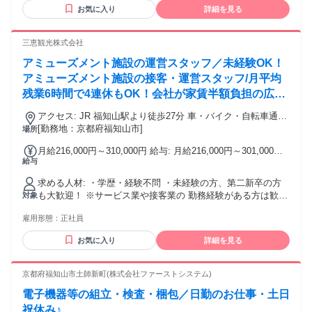
未経験からスタートされています！ 「パチンコの経験ゼロだ
お気に入り
詳細を見る
ったけど、 仕事内容はすぐ覚えました！」そんなスタッフの
声も。 ＼こんな方におすすめ／ ・高時給のアルバイトを探し
ている ・接客の仕事に挑戦したい ・人と話すことが好き ・
三恵観光株式会社
学業やWワークと両立したい ・フリーターとしてしっかり稼
アミューズメント施設の運営スタッフ／未経験OK！
ぎたい ・長く安定して働きたい
アミューズメント施設の接客・運営スタッフ/月平均
残業6時間で4連休もOK！会社が家賃半額負担の広々
8畳の社宅あり
アクセス: JR 福知山駅より徒歩27分 車・バイク・自転車通勤
OK（駐車場・駐輪場無料）
[勤務地：京都府福知山市]
場所
月給216,000円～310,000円 給与: 月給216,000円～301,000円
給与
基本給は年齢・経験に応じて決定します ＜諸手当＞ ・通勤手
当 車・バイク：距離に応じて支給（上限あり） ・自転車：
求める人材: ・学歴・経験不問 ・未経験の方、第二新卒の方
1,000円支給 ・公共交通機関：全額支給 ・残業手当（全額支
も大歓迎！ ※サービス業や接客業の 勤務経験がある方は歓迎
対象
給） ＜年収例＞ 600万円／店長（月給39万円＋手当・賞与）
します 。 ☆経験はなくても、先輩が一から教えるので 一緒
410万円／入社6年目（月給27万円＋手当・賞与） 320万円／
雇用形態：
正社員
に成長していきましょう！ 接客経験があれば活かしていただ
入社2年目（月給22万円＋手当・賞与）
けます 【こんな方にはぴったりかも】 ・笑顔で人と気持ちよ
お気に入り
詳細を見る
く接することができる方 ・チームワークを大切にしながら働
きたい方 ・店舗運営や企画など、新しいことにも挑戦したい
方 ・手当や福利厚生が充実した安定企業でキャリアを積みた
京都府福知山市土師新町(株式会社ファーストシステム)
い方 長期勤続によるキャリア形成を図るため、35歳以下の方
電子機器等の組立・検査・梱包／日勤のお仕事・土日
を募集（例外事由3号イ） 経験は一切問いません。 異業種か
ら転職された方や 未経験の方も多数活躍中！ ブランクOK！
祝休み♪