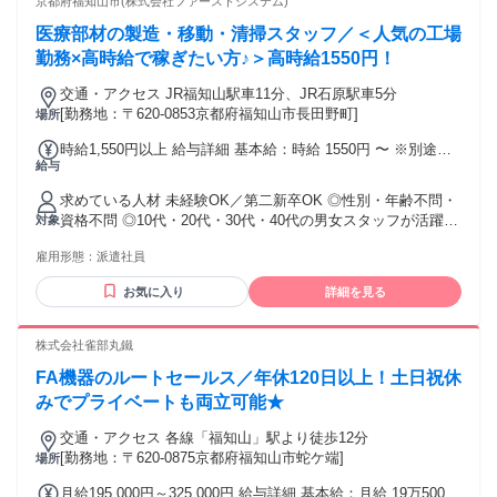
京都府福知山市(株式会社ファーストシステム)
いう想いのある方 なお、第二種電気工事士など、 電気関係の
医療部材の製造・移動・清掃スタッフ／＜人気の工場
資格をお持ちの方は優遇します。 〜〜〜 こんな経験が特に活
かせます 〜〜〜 下記のご経験がある方は、これまでのスキル
勤務×高時給で稼ぎたい方♪＞高時給1550円！
を活かして活躍いただけます。 もちろん、いずれも必須では
交通・アクセス JR福知山駅車11分、JR石原駅車5分
ありません。 【営業系】 個人営業、法人営業、ルート営業、
[勤務地：〒620-0853京都府福知山市長田野町]
場所
反響営業、カウンターセールス、 家電販売、住宅・リフォー
ム営業、接客・販売スタッフ 【事務・管理系】 一般事務、営
時給1,550円以上 給与詳細 基本給：時給 1550円 〜 ※別途、
業事務、受付、人事、総務、経理 事務職や接客職から、提案
給与
交通費規定支給
営業へキャリアチェンジした社員も活躍中です。 飛び込み・
テレアポが一切ないため、「営業は初めて」という方でも安
求めている人材 未経験OK／第二新卒OK ◎性別・年齢不問・
心してスタートできます。
資格不問 ◎10代・20代・30代・40代の男女スタッフが活躍
対象
中！ ◎＊フォークリフトある方は尚可 ＜こんな方にピッタリ
雇用形態：
派遣社員
＞ ・高時給で効率よく稼ぎたい方 ・安定企業で働きたい方
・フリーターさん活躍中！ ・販売などの接客業やサービス業
お気に入り
詳細を見る
など異業種からの転職も歓迎！
株式会社雀部丸鐵
FA機器のルートセールス／年休120日以上！土日祝休
みでプライベートも両立可能★
交通・アクセス 各線「福知山」駅より徒歩12分
[勤務地：〒620-0875京都府福知山市蛇ケ端]
場所
月給195,000円～325,000円 給与詳細 基本給：月給 19万5000