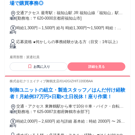
場で購買事務◎
交通アクセス 最寄駅：福知山駅 JR 福知山線「福知山」駅
[勤務地：〒620-0000京都府福知山市]
（車 8分） JR 山陰本線「綾部」駅（車 20分） ◆車通勤OK！
場所
時給1,300円～1,500円 給与 時給1,300円〜1,500円 時給：
給与
1,300円～1,500円 【月収例1】221,968円 （時給1,300円×実働
7時間50分×21日勤務+5時間残業代8,125円追加の場合） 【月
応募資格 ●何かしらの事務経験がある方（目安：1年以上）
収例2】256,125円 （時給1,500円×実働7時間50分×21日勤務
対象
+5時間残業代9,375円追加の場合） ※5時間を超えた時間外労
働が発生した場合は追加支給 ※ご経験・スキルにより優遇い
雇用形態：
派遣社員
たします ＜社会保険は勤務開始日より即日加入＞ ＊交通費支
給(当社規程により) ＊賞与制度あり ＊昇給の場合あり ＊退職
お気に入り
詳細を見る
金制度あり
株式会社クリエイティブ舞鶴支店/0142GIZHITJ20DBAA
制御ユニットの組立・製造スタッフ／はんだ付け経験
者！月給例37万円×日勤×土日祝休！座り作業！
交通・アクセス 東舞鶴駅から車で10分※車・バイク・自転車
通勤OK
[勤務地：〒625-0087京都府舞鶴市余部下]
場所
時給2,000円～2,600円 給与詳細 基本給：時給 2000円 〜 2600
給与
円 寮費無料 交通費全額支給