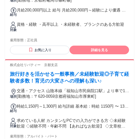
駐車場有（有料）
[勤務地：京都府亀岡市篠町篠]
場所
月給200,000円以上 給与 月給200,000円～経験により優遇 ※
給与
医療事務経験者は経験を考慮します！ ・資格手当別途支給
（例） メディカルクラーク：月額＋1500円 診療報酬請求事務
資格・経験 ・高卒以上 ・未経験者、ブランクのある方歓迎
能力認定試験：月額＋3000円 ヘルパー2級（介護職員初任者
対象
研修）：月額＋1500円
雇用形態：
正社員
お気に入り
詳細を見る
株式会社リバティー 京都支店
旅行好きを活かせる一般事務／未経験歓迎◎子育て経
験者多数！育児の大変さへの理解も深い♪
交通・アクセス 山陰本線「福知山市民病院口駅」より車で10
分
[勤務地：〒620-0059京都府福知山市厚東町]
場所
時給1,150円～1,300円 給与詳細 基本給：時給 1150円 〜 1300
給与
円 ＊土日祝は＋100円！ ＊独り立ちできれば＋50円！ ※だい
たい3ヵ月～
求めている人材 カンタンなPCでの入力ができる方 ◇未経験
歓迎 ◇経験不問・年齢不問 【あればなお歓迎】 ◇文章校正
対象
スキル ◇Excelスキル 【こんな方にピッタリ】 ◇旅行が好き
雇用形態：
アルバイト・パート
◇子育てがひと段落し、 お仕事復帰したい ◇最近「旅行」は