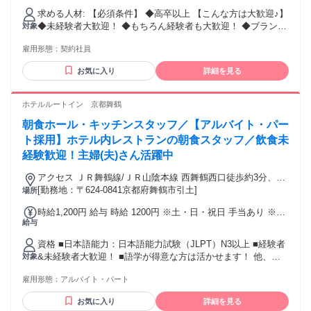
求める人材: 【必須条件】 ◆高卒以上 【こんな方は大歓迎♪】
◆未経験者大歓迎！ ◆もちろん経験者も大歓迎！ ◆ブランク
対象
OK ◆U I Jターン歓迎！ 【こんな方にピッタリ！】 ◆安定し
雇用形態：
契約社員
た環境で長く働きたい方 ◆人と接すること、サポートするこ
とが好きな方 必須の免許・資格等は特にありません！ 上記に
お気に入り
詳細を見る
少しでも当てはまったら お気軽にご応募ください♪
ホテルルートイン 京都舞鶴
朝食ホール・キッチンスタッフ／【アルバイト・パー
ト採用】ホテル内レストランの朝食スタッフ／飲食未
経験歓迎！主婦(夫)さん活躍中
アクセス ＪＲ舞鶴線/ＪＲ山陰本線 西舞鶴西口徒歩約3分、京
都丹後鉄道宮舞線 西舞鶴西口徒歩約3分
[勤務地：〒624-0841京都府舞鶴市引土]
場所
時給1,200円 給与 時給 1200円 ※土・日・祝日 手当あり ※
給与
土・日・祝日 … 時給＋100円 交通費：交通費支給 規定支給
資格 ■日本語能力：日本語能力試験（JLPT）N3以上 ■経験者
&未経験者大歓迎！ ■語学が得意な方は活かせます！ 他、長
対象
期勤務歓迎、無資格歓迎、主婦(夫) 歓迎、ブランク歓迎、学
雇用形態：
アルバイト・パート
歴不問 英語・中国語話せる方歓迎、フリーター歓迎 スキルア
ップしたい方、学生歓迎、掛け持ち 副業・Wワーク歓迎、新
お気に入り
詳細を見る
卒・第二新卒歓迎 年齢の条件と理由：・65歳未満の方(定年の