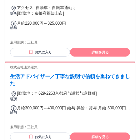
者も活躍中！OJTや社内外の研修も充実しています！
アクセス: 自動車・自転車通勤可
[勤務地：京都府福知山市]
場所
月給220,000円～325,000円
給与
雇用形態：
正社員
お気に入り
詳細を見る
株式会社山添電気
生活アドバイザー／丁寧な説明で信頼を重ねてきまし
た
[勤務地：〒629-2263京都府与謝郡与謝野町]
場所
月給300,000円～400,000円 給与 昇給・賞与 月給 300,000円
給与
～ 400,000円 【ノルマ無しで安定収入】 ■昇給あり（前年度
実績あり） ■賞与あり（前年度実績あり、年2回、計 1.00ヶ月
分） 昇給、賞与については、業績に応じて支給します 交通費
雇用形態：
正社員
支給：実費支給（上限あり）月額24,500円 試用期間：あり（3
カ月） 試用期間中の労働条件：同条件 月給300000円～
お気に入り
詳細を見る