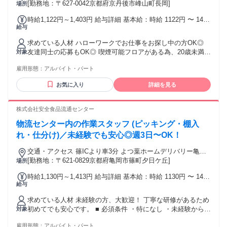
[勤務地：〒627-0042京都府京丹後市峰山町長岡]
場所
時給1,122円～1,403円 給与詳細 基本給：時給 1122円 〜 1403
給与
円 ※22時以降時給25％UP
求めている人材 ハローワークでお仕事をお探し中の方OK◎
友達同士の応募もOK◎ 喫煙可能フロアがある為、20歳未満の
対象
応募不可（健康増進法の為） ・20代～30代が活躍中！ ・土日
雇用形態：
アルバイト・パート
出勤できる方歓迎 ・学生、フリーター、未経験の方もOK 笑
顔で挨拶ができれば大丈夫です！ 先輩がイチから丁寧に教え
お気に入り
詳細を見る
ます！ 現在活躍中の先輩も多くが 未経験からのスタート！
チームワーク抜群のお店で、 働きやすさには自信がありま
す！
株式会社安全食品流通センター
物流センター内の作業スタッフ (ピッキング・棚入
れ・仕分け)／未経験でも安心◎週3日〜OK！
交通・アクセス 篠ICより車3分 よつ葉ホームデリバリー亀岡
センター内
[勤務地：〒621-0829京都府亀岡市篠町夕日ケ丘]
場所
時給1,130円～1,413円 給与詳細 基本給：時給 1130円 〜 1413
給与
円 ・土日祝日の時給は25%UPです
求めている人材 未経験の方、大歓迎！ 丁寧な研修があるため
初めてでも安心です。 ■ 必須条件 ・特になし ・未経験からス
対象
タート したい方、大歓迎！ ■ 歓迎条件・活かせる経験 ・先輩
雇用形態：
アルバイト・パート