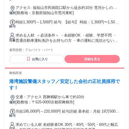
アクセス: 福知山市民病院口駅から徒歩約10分 荒河かしの木
台駅から徒歩約16分
[勤務地：京都府福知山市荒河東町]
場所
時給1,300円～1,500円 給与: 【給与】 時給：1,300円〜1,500
給与
円 時給の相談可 ※面接時に応相談
求める人材: ＜必須条件＞ ・未経験OK ・経験、学歴不問 ・
普通自動車運転免許をお持ちの方 ・車の運転に抵抗がない方
対象
＜歓迎条件＞ ・知識、技能不問 ・U・I・Jターン歓迎 ・ハロ
雇用形態：
アルバイト・パート
ーワークでお仕事をお探し中の方 ・不動産業界に興味がある
方 ・コツコツと進める作業が好きな方 ・外出のある仕事がし
お気に入り
詳細を見る
たい方 ・適度に体を動かせる仕事がしたい方 ・地域に関わる
仕事がしたい方 ・事務、接客、販売、サービス業などの経験
がある方
舞鶴西港
港湾施設警備スタッフ／安定した会社の正社員採用で
す！
交通・アクセス 西舞鶴駅から車で約10分
[勤務地：〒625-0000京都府舞鶴市]
場所
月給195,000円～220,000円 給与詳細 基本給：月給 19万5000
給与
円 〜 22万円 固定残業代：なし 【一律手当】 全員に一律で支
払われる通勤・皆勤・家族手当金額：なし 全員に一律で支払
求めている人材 未経験者OK 30代・40代・50代・60代と幅広
われるその他手当金額：なし 資格手当：1,000円～ 責任者手