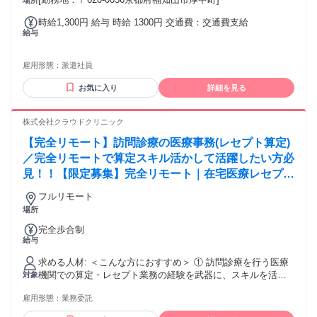
場所
時給1,300円 給与 時給 1300円 交通費：交通費支給
給与
雇用形態：
派遣社員
お気に入り
詳細を見る
株式会社クラウドクリニック
【完全リモート】訪問診療の医療事務(レセプト算定)
／完全リモートで算定スキル活かして活躍したい方必
見！！【限定募集】完全リモート｜在宅医療レセプト
算定（成果報酬型／業務委託）
フルリモート
場所
完全歩合制
給与
求める人材: ＜こんな方におすすめ＞ ① 訪問診療を行う医療
機関での算定・レセプト業務の経験を武器に、スキルを活か
対象
して副業として収入を得たい方 （成果に応じた報酬体系のも
雇用形態：
業務委託
と、専門性を活かした働き方が可能です） ② 訪問診療を行う
医療機関での算定・レセプト経験を活かし、完全リモート環