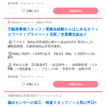
雇用形態：
アルバイト・パート
お気に入り
詳細を見る
株式会社ホームライフ 福知山中央店
不動産事務スタッフ／実務未経験からはじめるオフィ
スワーク！プライベート充実／交通費支給あり
アクセス: 福知山市民病院口駅から徒歩約10分 荒河かしの木
台駅から徒歩約16分
[勤務地：京都府福知山市荒河東町]
場所
時給1,300円～1,500円 給与: 【給与】 時給：1,300円〜1,500
給与
円 時給の相談可 ※面接時に応相談
求める人材: 【応募条件】 ＜必須条件＞ ・未経験歓迎 （スタ
ッフ増員募集！） ・ブランクOK ・学歴不問 ・経験不問 ・年
対象
齢不問 ＜歓迎条件＞ ・宅建事務、不動産事務経験 ・一般事
雇用形態：
アルバイト・パート
務や営業事務などの事務職経験 ・元コールセンタースタッフ
やテレアポ、 受付&接客などのご経験
お気に入り
詳細を見る
京都府福知山市(株式会社ファーストシステム)
漏水センサーの加工・検査スタッフ／＜人気の平日×