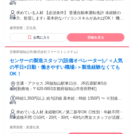
給与
円 〜 32万5000円 固定残業代：なし 【一律手当】 全員に一律
で支払われる通勤・皆勤・家族手当金額：なし 全員に一律で
求めている人材 【必須条件】 普通自動車運転免許 未経験の
支払われるその他手当金額：なし 【その他手当】 ・時間外勤
方、歓迎します♪ 基本的なパソコンスキルがあればOK！ 機
対象
務手当 ・休出手当 ・営業手当：5,000円～20,000円 ・家族手
械、パソコンの好きな方も大歓迎！！
当：2,000円～4,000円 ・役職手当：5,000円～80,000円 ・資
雇用形態：
正社員
格手当：1,000円～50,000円 ・通勤手当：規定支給（上限あ
り） 月額 12,000 円 【昇給】 年1回（6月） 1月あたり 2,000
お気に入り
詳細を見る
円 〜 5,000 円（前年度実績） 【賞与】 年2回（7月・12月）
昨年実績 3ヶ月分
京都府福知山市(株式会社ファーストシステム)
センサーの製造スタッフ(設備オペレーター)／＜人気
の平日×日勤・働きやすい職場♪＞製造経験なくても
OK！
交通・アクセス JR福知山駅車11分、JR石原駅車5分
[勤務地：〒620-0853京都府福知山市長田野町]
場所
時給1,350円以上 給与詳細 基本給：時給 1350円 〜 ※別途、
給与
交通費規定支給
求めている人材 未経験OK／第二新卒OK ◎性別・年齢不問・
資格不問 ◎10代・20代・30代・40代の男女スタッフが活躍
対象
中！ ◎特別なスキルは必要ありません！ ＜こんな方にピッタ
雇用形態：
派遣社員
リ＞ ・高時給で効率よく稼ぎたい方 ・安定企業で働きたい方
・フリーターさん活躍中！ ・販売などの接客業やサービス業