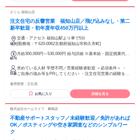
400000円
さくら 福知山店
注文住宅の反響営業 福知山店／飛び込みなし・第二
新卒歓迎・初年度年収450万円以上
交通・アクセス 福知山駅より車で5分
[勤務地：〒620-0062京都府福知山市和久市町]
場所
月給300,000円～530,000円 給与詳細 ※基本給・固定残業代の
給与
総額 基本給：月給 27万円 〜 50万円 固定残業代：あり 1ヶ月
あたり3万円（固定残業時間：1ヶ月あたり15時間） 固定残業
求めている人材 学歴不問／営業経験者歓迎 ＜必須条件＞ ・
時間を超えた勤務時間については別途残業代を支給する 【一
ご自身の強み等をPRしてください ・注文住宅営業の経験をお
対象
律手当】 全員に一律で支払われる通勤・皆勤・家族手当金
持ちの方 ・普通自動車運転免許（AT限定可） ・基本的なPC
額：なし 全員に一律で支払われるその他手当金額：なし 昇
雇用形態：
正社員
スキル（文字入力レベルでOK） ＜歓迎条件＞ ・宅地建物取
給：年1回 賞与：年2回（昨年度実績3.5ヶ月分） インセンテ
引士の資格をお持ちの方 ・地域に根ざして長く働きたい方 ・
ィブ平均：年間1,000万円以上（実績による） ※経験・能力・
お気に入り
詳細を見る
チームで協力しながら成果を出したい方 私たちの採用では、
年齢を考慮し決定します
これまでの学歴や経歴よりも「その人自身」を大切にしてい
ます。レジュメの厚みではなく、あなたの“核となる強み”を知
株式会社ホームライフ 舞鶴店
りたいと考えています。 応募の際は、ご自分の強みや武器を
不動産サポートスタッフ／未経験歓迎／免許があれば
ひとつだけ補足して教えてください。 ▼ 例 「笑顔は誰にも
負けません」 「大きな声と元気で場を明るくします」 「段取
OK／ポスティングや空き家調査などのシンプルワー
りと準備力でチームを支えます」 「ICT活用などロジカルに
ク
仕事を進めます」 「アイデアと発想力が武器です」 「人の気