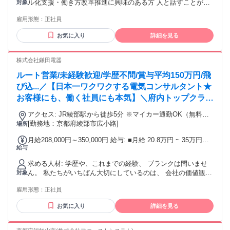
ル化支援・働き方改革推進に興味のある方 人と話すことが好
対象
ついては別途残業代を支給する 【一律手当】 全員に一律で支
きな方、地域の役に立ちたい方にぴったりな仕事です 年齢の
払われる通勤・皆勤・家族手当金額：なし 全員に一律で支払
雇用形態：
正社員
条件と理由：あり（例外事由3号のイ・50歳未満（長期勤続に
われるその他手当金額：あり 1ヶ月あたり8000円 〜 2万円 各
よるキャリア形成のため））
部署ごとの都度インセンティブ制度あり(3ヶ月に１度支給)
お気に入り
詳細を見る
Ex.〇〇を1本販売するごとに+〇万 ～の業務改善を推進した
ので+〇万 試用・研修期間：最長6カ月 試用・研修期間の条
株式会社鎌田電器
件：給与・勤務時間条件が異なる 期間中の給与以外の待遇は
正社員と同等となります。 【給与】 本採用と異なる 基本給 :
ルート営業/未経験歓迎/学歴不問/賞与平均150万円/⾶
月給 19万5000円 〜 21万円 固定残業代：あり 1ヶ月あたり4
び込...／【日本一ワクワクする電気コンサルタント★
万5000円 〜 5万円（固定残業時間：1ヶ月あたり30時間） 固
お客様にも、働く社員にも本気】＼府内トップクラス
定残業時間を超えた勤務時間については別途残業代を支給す
る 【一律手当】 全員に一律で支払われる通勤・皆勤・家族手
／地域を愛し、愛される街の電気屋／賞与平均150万
アクセス: JR綾部駅から徒歩5分 ※マイカー通勤OK（無料駐
当金額：なし 全員に一律で支払われるその他手当金額：あり
円・昇給年3％以上(昨年は5～6%)／未経験から研
車場あり） ※福知山・宮津・京丹後・亀岡・園部・春日・氷
[勤務地：京都府綾部市広小路]
場所
1ヶ月あたり3000円 〜 1万8000円 【勤務形態】 本採用と異な
修・資格支援で育つ
上方面からの通勤も可能です
る 勤務形態：固定時間制 【勤務時間】 実働時間：1日あたり
月給208,000円～350,000円 給与: ■月給 20.8万円 ~ 35万円＋
8時間 平均勤務日数：1ヶ月あたり21日
給与
手当＋賞与 ※金額は経験・能力を考慮して決定します ※残業
代は別途、全額支給させていただきます。 ■賞与年2回 ┗昨年
求める人材: 学歴や、これまでの経験、 ブランクは問いませ
実績、年間平均で約150万円 ■昇給年1回 ┗年3％以上を会社
ん。 私たちがいちばん大切にしているのは、 会社の価値観に
対象
として宣言、直近は5～6％を実施 ■各種手当あり ┗営業手
共感できるかどうかです。 普通自動車免許をお持ちであれ
当、残業手当は全額支給、家族手当、住宅手当など ＜モデル
雇用形態：
正社員
ば、 未経験や、異業種からの転職も歓迎します。 次のような
年収＞ ・20代後半：約450万円 ・30代前半：約500万円 ・30
想いをお持ちの方と、 ぜひ一緒に働きたいと考えています。
代後半：約550万円
お気に入り
詳細を見る
・お客様に喜んでいただくことにやりがいを感じられる方 ・
仲間と協力しながら丁寧に仕事に取り組める方 ・仕事を通じ
て人として成長していきたい方 ・地域や社会に貢献したいと