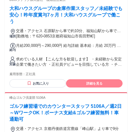
大和ハウスグループの倉庫作業スタッフ／未経験でも
安心！昨年度賞与7ヶ月！大和ハウスグループで働こ
う
交通・アクセス 石原駅から車で約10分、福知山駅から車で約
10分、福知山ICから車で約5分
[勤務地：〒620-0853京都府福知山市長田野町]
場所
月給200,000円～290,000円 給与詳細 基本給：月給 20万円 〜
給与
29万円 固定残業代：なし 【一律手当】 全員に一律で支払わ
れる通勤・皆勤・家族手当金額：なし 全員に一律で支払われ
求めている人材 【こんな方を歓迎します】 ・未経験から安定
るその他手当金額：なし 【昇給】 ✅年1回（4月） 【賞与】
企業で働きたい方 ・正社員デビューを目指している方 ・チー
対象
✅年2回 （7月、12月） ※昨年度実績7ヶ月分 【手当】 ✅交通
ムで協力しながら働くのが好きな方 ・コツコツ・もくもく作
費全額支給 ※公共交通機関利用 ※マイカー通勤は距離に応じ
雇用形態：
正社員
業が得意な方 【安心ポイント】 異業種からの転職者が多数活
て支給 ✅時間外手当（100％支給） ✅役職手当 ✅家族手当 (配
躍中！ 販売・サービス・飲食・運送など、さまざまな前職の
偶者：1万円/月 子ども1人あたり：4500円/月）
お気に入り
詳細を見る
方が今では長く定着しています。 教育体制が整っているから
こそ、未経験スタートでも安心です。 マイカー通勤OK！距離
に応じて通勤手当も支給します。 【年齢制限について】 45歳
峰山ゴルフ倶楽部 5106A
以下の方を対象とした募集です （長期的なキャリア形成を図
ゴルフ練習場でのカウンタースタッフ 5106A／週2日
るため／例外事由3号のイ） ◆経験・学歴不問 ◆第二新卒歓
迎 ◆ノルマなし 年齢の条件と理由：あり（例外事由3号の
～WワークOK！ボーナス支給&ゴルフ練習無料！車
イ・45歳以下（長期勤続によるキャリア形成のため））
通勤可
交通・アクセス 京都丹後鉄道宮豊線「峰山駅」より車で9分