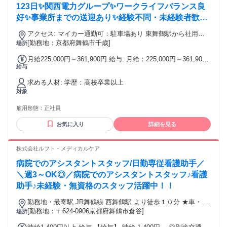
123日✨関西電力グループ✨ワークライフバランス良
好✨事業所までの送迎あり✨経験不問・未経験者歓迎
✨男女問わず活躍中✨
アクセス: マイカー通勤可：駐車場あり 東舞鶴駅から社用車
での送迎あり
[勤務地：京都府舞鶴市千歳]
場所
月給225,000円～361,900円 給与: 月給：225,000円～361,900
給与
円 ※経験、能力等を考慮し個別に決定
求める人材: 学歴：高校卒業以上
対象
雇用形態：
正社員
お気に入り
詳細を見る
株式会社ルフト・メディカルケア
病院でのアシスタントスタッフ/日勤専従看護助手／
＼週3～OK◎／病院でのアシスタントスタッフ♪看護
助手♪未経験・無資格のスタッフ活躍中！！
勤務地・最寄駅 JR舞鶴線 西舞鶴駅 より徒歩１０分 ★車・バ
イク通勤OK★
[勤務地：〒624-0906京都府舞鶴市倉谷]
場所