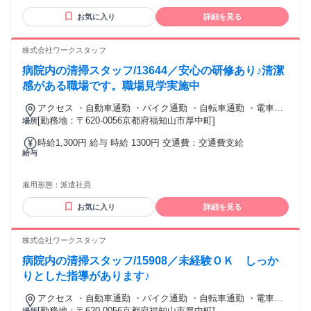
売、サービス業の経験を活かしてオフィスワーク・配送にキ
お気に入り
詳細を見る
ャリアチェンジしたい方 「コツコツもくもく作業が好き」
「一人の時間を大切に働きたい」という方 異業種（飲食、ア
パレル、イベントなど）からの転職組も多数活躍中！
株式会社ワークスタッフ
病院内の清掃スタッフ/13644／安心の研修あり♪清潔
感がある職場です。職場見学実施中
アクセス ・自動車通勤 ・バイク通勤 ・自転車通勤 ・電車通
勤 ・バス通勤 ・徒歩通勤
[勤務地：〒620-0056京都府福知山市厚中町]
場所
時給1,300円 給与 時給 1300円 交通費：交通費支給
給与
雇用形態：
派遣社員
お気に入り
詳細を見る
株式会社ワークスタッフ
病院内の清掃スタッフ/15908／未経験ＯＫ しっか
りとした指導があります♪
アクセス ・自動車通勤 ・バイク通勤 ・自転車通勤 ・電車通
勤 ・バス通勤 ・徒歩通勤
[勤務地：〒620-0056京都府福知山市厚中町]