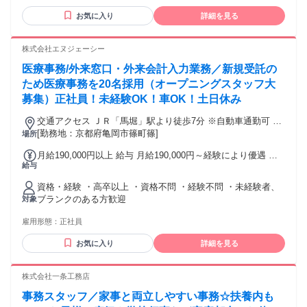
スマホの中だけになっている ◇いい場所を見つけたらつい 友
お気に入り
詳細を見る
達に勧めたくなる ◇旅行の計画を立てるのが好き ◇文章を書
くのが好き ◇人と話すのが好き
株式会社エヌジェーシー
医療事務/外来窓口・外来会計入力業務／新規受託の
ため医療事務を20名採用（オープニングスタッフ大
募集）正社員！未経験OK！車OK！土日休み
交通アクセス ＪＲ「馬堀」駅より徒歩7分 ※自動車通勤可 ※
駐車場有（有料）
[勤務地：京都府亀岡市篠町篠]
場所
月給190,000円以上 給与 月給190,000円～経験により優遇 ※
給与
医療事務経験者は経験を考慮します！ ・資格手当別途支給
（例） メディカルクラーク：月額＋1500円 医療報酬請求事務
資格・経験 ・高卒以上 ・資格不問 ・経験不問 ・未経験者、
能力認定試験：月額＋3000円 ヘルパー2級（介護職員初任者
ブランクのある方歓迎
対象
研修）：月額＋1500円
雇用形態：
正社員
お気に入り
詳細を見る
株式会社一条工務店
事務スタッフ／家事と両立しやすい事務☆扶養内も