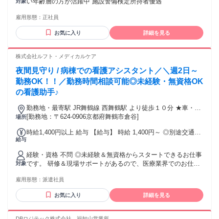
い年齢層の方が活躍中 施設警備検定所持者優遇
対象
当：1,000円～ 通勤手当：上限30,000円/月 (会社規定による）
家族手当：2,000円～9,000円 時間外勤務手当 深夜勤務手当 昇
雇用形態：
正社員
給/年1回（6月）・賞与/年2回（7,12月）あり
お気に入り
詳細を見る
株式会社ルフト・メディカルケア
夜間見守り / 病棟での看護アシスタント／＼週2日～
勤務OK！！／勤務時間相談可能◎未経験・無資格OK
の看護助手♪
勤務地・最寄駅 JR舞鶴線 西舞鶴駅 より徒歩１０分 ★車・バ
イク通勤OK★
[勤務地：〒624-0906京都府舞鶴市倉谷]
場所
時給1,400円以上 給与 【給与】 時給 1,400円～ ◎別途交通費
給与
規定支給 ◎給与前払い制度あり 【交通費】 ★バイク通勤
OK★ ★車通勤OK ★
経験・資格 不問 ◎未経験＆無資格からスタートできるお仕事
です。 研修＆現場サポートがあるので、医療業界でのお仕事
対象
が初めての方もご安心ください。 ◎20代～70代と幅広い世代
雇用形態：
派遣社員
の女性が活躍中の職場です。
お気に入り
詳細を見る
DBロジテック株式会社 福知山営業所