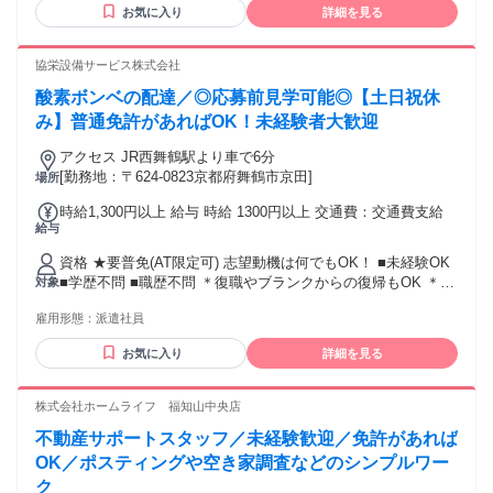
応募ください。 ＼ こんな方にピッタリです ／ ・ワンちゃん
お気に入り
詳細を見る
とお客様が喜ぶサービスを自ら企画・実行したい方 ・売上管
理やスタッフ育成など、裁量を持って施設をまとめたい方 ・
夜勤がなく、プライベートの時間もしっかりと確保したい方
協栄設備サービス株式会社
・自然豊かな京丹後市へ移住し、新しい生活をスタートさせ
酸素ボンベの配達／◎応募前見学可能◎【土日祝休
たい方 ＼ 以下の経験がある方は即戦力で活躍✨ ／ ・ホテ
ル、旅館、リゾート施設などでの支配人やマネージャー経験
み】普通免許があればOK！未経験者大歓迎
・飲食店やカフェなどでの店長経験、メニュー開発、店舗運
アクセス JR西舞鶴駅より車で6分
営経験 ・小売店やアパレルなどでの店舗管理、スタッフのマ
[勤務地：〒624-0823京都府舞鶴市京田]
場所
ネジメント経験 ・新規事業の立ち上げや、オリジナル商品の
企画・開発経験 ・営業職などでの売上目標の管理、顧客との
時給1,300円以上 給与 時給 1300円以上 交通費：交通費支給
コミュニケーション経験 ・経理や総務などでの、給与計算や
給与
シフト管理、バックオフィス経験 ・その他、他業種で培った
マネジメントスキルや企画力を活かしたい方 学歴不問｜経験
資格 ★要普免(AT限定可) 志望動機は何でもOK！ ■未経験OK
者優遇｜｜シニア活躍中 夜勤なし｜社宅あり｜車通勤可｜
■学歴不問 ■職歴不問 ＊復職やブランクからの復帰もOK ＊新
対象
Web面接OK｜
卒や第二新卒歓迎 ＊フリーター歓迎 ＊主婦・主夫歓迎 ＊ア
雇用形態：
派遣社員
ルバイトやパート経験不問 ＊転職回数不問 ハローワークで
求職中の方の応募も大歓迎！
お気に入り
詳細を見る
株式会社ホームライフ 福知山中央店
不動産サポートスタッフ／未経験歓迎／免許があれば
OK／ポスティングや空き家調査などのシンプルワー
ク