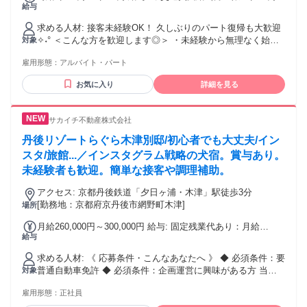
給与
◎昇給あり ※研修期間中(140時間程度)は時給1,130円
求める人材: 接客未経験OK！ 久しぶりのパート復帰も大歓迎
✧˖° ＜こんな方を歓迎します◎＞ ・未経験から無理なく始め
対象
られるお仕事を探している方 ・家事や育児のスキマ時間を活
雇用形態：
アルバイト・パート
かして働きたい方 ・扶養内で勤務したい方 ・週4や週5でがっ
つり働きたい方 ・転勤などで福知山に引っ越してこられた方
お気に入り
詳細を見る
・主婦(夫)さんが活躍しやすい環境で働きたい方
サカイチ不動産株式会社
丹後リゾートらぐら木津別邸/初心者でも大丈夫/イン
スタ/旅館...／インスタグラム戦略の犬宿。賞与あり。
未経験者も歓迎。簡単な接客や調理補助。
アクセス: 京都丹後鉄道「夕日ヶ浦・木津」駅徒歩3分
[勤務地：京都府京丹後市網野町木津]
場所
月給260,000円～300,000円 給与: 固定残業代あり：月給
給与
￥260,000 〜 ￥300,000は1か月当たりの固定残業代
￥32,700〜￥37,800（20時間相当分）を含む。20時間を超え
求める人材: 《 応募条件・こんなあなたへ 》 ◆ 必須条件：要
る残業代は追加で支給する。 給与に関しましては、今までの
普通自動車免許 ◆ 必須条件：企画運営に興味がある方 当社
対象
経験等を考慮して決定致します。 賞与実績/夏1ヶ月 ◎通勤手
はお人柄やコミュニケーション能力を重視しているため、 ホ
当（車通勤の場合 1日km×30円、上限1,000円、高速代支給）
雇用形態：
正社員
テルや旅館での実務経験がなくても大丈夫です。 安心してご
または電車運賃負担等相談に乗ります。