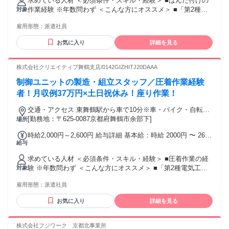
求めている人材 ＜必須条件・スキル・経験＞ ■はんだ付けの
作業経験 ※年数問わず ＜こんな方にオススメ＞ ■「第2種電
対象
気工事士の 資格を活かしたい」方 ■「コツコツ・モクモクと
雇用形態：
派遣社員
作業するのが好き」な方 ■「高収入を目指したい」方 ■「日勤
の仕事を探している」方 ■「お休みはしっかり取得したい」
お気に入り
詳細を見る
方 ■「配線圧着の経験を活かしたい」方 ■「はんだ付けの経験
を活かしたい」方
株式会社クリエイティブ舞鶴支店/0142GIZHITJ20DAAA
制御ユニットの製造・組立スタッフ／圧着作業経験
者！月収例37万円×土日祝休み！座り作業！
交通・アクセス 東舞鶴駅から車で10分※車・バイク・自転車
通勤OK
[勤務地：〒625-0087京都府舞鶴市余部下]
場所
時給2,000円～2,600円 給与詳細 基本給：時給 2000円 〜 2600
給与
円 交通費全額支給 寮費無料
求めている人材 ＜必須条件・スキル・経験＞ ■圧着作業の経
験 ※年数問わず ＜こんな方にオススメ＞ ■「第2種電気工事
対象
士の 資格を活かしたい」方 ■「コツコツ・モクモクと 作業す
雇用形態：
派遣社員
るのが好き」な方 ■「高収入を目指したい」方 ■「日勤の仕事
を探している」方 ■「お休みはしっかり取得したい」方 ■「配
お気に入り
詳細を見る
線圧着の経験を活かしたい」方 ■「はんだ付けの経験を活か
したい」方
株式会社フジワーク 京都北事業所