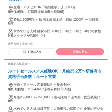
学歴不問！第二新卒も歓迎です◎ 経験者の方は優遇します！
交通・アクセス JR「福知山駅」より車7分
皆様のご応募お待ちしております。
[勤務地：京都府福知山市土師新町]
場所
時給1,300円以上 給与詳細 基本給：時給 1300円 〜 ◎残業
給与
代、休日出勤全額別途支給 ◎試用期間中も給与、待遇は変わ
りません。
求めている人材 経験不問 ※10代・20代・30代・40代の女性
スタッフが活躍中です
対象
雇用形態：
派遣社員
お気に入り
詳細を見る
舞鶴文具株式会社
ルートセールス／未経験OK！月給25.2万〜研修有＆
資格手当多数！ルート営業
交通・アクセス 西舞鶴駅から徒歩44分
[勤務地：〒624-0902京都府舞鶴市清道]
場所
月給252,000円～295,000円 給与詳細 ※基本給・固定残業代・
給与
一律手当の総額 基本給：月給 19万8000円 〜 22万円 固定残業
代：あり 1ヶ月あたり4万6000円 〜 5万5000円（固定残業時
求めている人材 経験不問！人物重視の採用です 企業のデジタ
間：1ヶ月あたり30時間） 固定残業時間を超えた勤務時間に