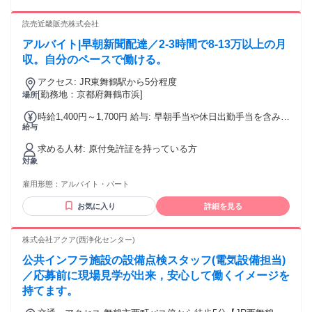
ため)
読売近畿販売株式会社
アルバイト|早朝新聞配達／2-3時間で8-13万以上の月
収。自分のペースで働ける。
アクセス: JR東舞鶴駅から5分程度
[勤務地：京都府舞鶴市浜]
場所
時給1,400円～1,700円 給与: 早朝手当や休日出勤手当を含みま
給与
すので高収入です。
求める人材: 原付免許証を持っている方
対象
雇用形態：
アルバイト・パート
お気に入り
詳細を見る
株式会社アクア(西浄化センター)
公共インフラ施設の設備点検スタッフ(電気設備担当)
／応募前に現場見学が出来，安心して働くイメージを
持てます。