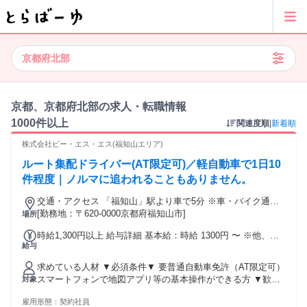
京都府北部
京都、京都府北部の求人・転職情報
1000件以上
関連度順
|
新着順
株式会社ビー・エス・エス(福知山エリア)
ルート集配ドライバー(AT限定可)／軽自動車で1日10
件程度｜ノルマに追われることもありません。
交通・アクセス 「福知山」駅より車で5分 ※車・バイク通勤
OK
[勤務地：〒620-0000京都府福知山市]
場所
時給1,300円以上 給与詳細 基本給：時給 1300円 〜 ※他、交
給与
通費規定支給あり
求めている人材 ▼必須条件▼ 要普通自動車免許（AT限定可）
スマートフォンで地図アプリ等の基本操作ができる方 ▼歓迎
対象
条件▼（こんな方にピッタリ！） 未経験から新しい仕事に挑
雇用形態：
契約社員
戦したい方 フリーターからステップアップしたい方 接客や販