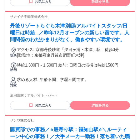
お気に入り
詳細を見る
境での転職を検討している方 （業務委託から正社員登用の実
績あり） ③ 勤務時間ではなく、アウトプットや成果を重視し
た評価のもとで働きたい方 【必須】 ・訪問診療・在宅医療ク
サカイチ不動産株式会社
リニックでの算定・レセプト業務の実務経験1年以上 ・ORCA
丹後リゾートらぐら木津別邸/アルバイトスタッフ/日
使用経験 【歓迎要件】 ・在宅医療の点数体系（在医総管・施
設総管・在宅療養指導管理料など）への理解 ・複数クリニッ
曜日は時給...／昨年12月オープンの新しい宿です。人
クでの算定経験 ・リモートワーク・業務委託での就業経験
間関係のわだかまりがなく、働きやすい環境です。
アクセス: 京都丹後鉄道「夕日ヶ浦・木津」駅 徒歩3分
[勤務地：京都府京丹後市網野町木津]
場所
時給1,300円～1,500円 給与: 日曜日の清掃は時給1500円
給与
求める人材: 年齢不問、学歴不問です。
対象
雇用形態：
アルバイト・パート
お気に入り
詳細を見る
サンワ株式会社
購買部での事務／⭐️最寄り駅：福知山駅⭐️＼ルーティ
ーン中心の事務！／大手メーカー勤務！落ち着いた職