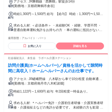
持ちに寄り添い、共感できます」 「ひと工夫が得意で、違い
アクセス: JR舞鶴線「西舞鶴」駅徒歩14分
を生みます」 「誰よりも周りのために動けます」 「熱心な姿
[勤務地：京都府舞鶴市倉谷]
場所
勢で、勉強する吸収力は負けません」 「絶対に諦めずにやり
時給1,300円～1,500円 給与: 【給与】 時給：1,300円〜1,500
抜くメンタルがあります」 などなど 形式は自由です。レジュ
給与
円 時給の相談可 ※面接時に応相談
メに書いていなくても大丈夫。応募後のメッセージで教えて
いただいても構いません。大げさである必要はありません。
求める人材: ＜必須条件＞ ・未経験OK ・経験、学歴不問 ・
あなたが大切にしてきたことを、具体的なエピソードと一緒
普通自動車運転免許をお持ちの方 ・車の運転に抵抗がない方
対象
に伝えてください。
＜歓迎条件＞ ・知識、技能不問 ・U・I・Jターン歓迎 ・ハロ
雇用形態：
アルバイト・パート
ーワークでお仕事をお探し中の方 ・不動産業界に興味がある
方 ・コツコツと進める作業が好きな方 ・外出のある仕事がし
お気に入り
詳細を見る
たい方 ・適度に体を動かせる仕事がしたい方 ・地域に関わる
仕事がしたい方 ・事務、接客、販売、サービス業などの経験
がある方
社会福祉法人 未生会 ラポール介護ステーション
訪問介護員(ホームヘルパー)／資格を活かして隙間時
間に高収入！ホームヘルパーさんのお仕事です。
アクセス: JR嵯峨野線 八木駅から車で10分程度 自動車通勤
OK（駐車場無料）
[勤務地：京都府南丹市八木町諸畑]
場所
時給1,122円～1,600円 給与: 年2回程度一時金あり。
給与
求める人材: ＊ヘルパー免許・介護初任者研修・介護実務者研
修・介護福祉士などの免許が必要です。 未経験の方も歓迎 正
対象
社員登用あり！