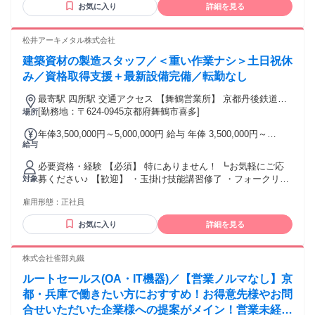
お気に入り
詳細を見る
など異業種からの転職も歓迎！
松井アーキメタル株式会社
建築資材の製造スタッフ／＜重い作業ナシ＞土日祝休
み／資格取得支援＋最新設備完備／転勤なし
最寄駅 四所駅 交通アクセス 【舞鶴営業所】 京都丹後鉄道宮
舞線「四所駅」より車で約3分 ✓転勤なし◎腰を据えて働けま
[勤務地：〒624-0945京都府舞鶴市喜多]
場所
す！ ✓車通勤OK（駐車場あり）
年俸3,500,000円～5,000,000円 給与 年俸 3,500,000円～
給与
5,000,000円 ※所定労働時間超過分の労働については別途残業
代を支給します ※上記は賞与や各種手当を含めた年収の目安
必要資格・経験 【必須】 特にありません！ ┗お気軽にご応
の金額です。 ※条件面は面接の場で詳しくお伝えいたしま
募ください♪ 【歓迎】 ・玉掛け技能講習修了 ・フォークリフ
対象
す。 【評価】 ・昇給制度あり （人事評価規程に基づく） ・
ト免許 ・クレーン運転士 ・クレーン操作特別教育 ※資格を
賞与あり（年3回） 【手当】 ・残業手当は全額支給 ・交通費
雇用形態：
正社員
持っている分、できる作業が増えるので、その分等級が上が
支給（上限20,000円） ・誕生日祝い └2,000～10,000円 ・家
ります！ ・未経験者歓迎／無資格者歓迎 ・経験者は優遇しま
族手当（1人につき10,000円） └18歳未満のお子様が対象。上
お気に入り
詳細を見る
す！ ・U・Iターン歓迎！地域に貢献していきましょう ・20代
限3名まで。 ・慶弔見舞金 【給与例】 ・未経験2年目：360万
活躍中／30代活躍中！ ・中途社員が多く馴染みやすい♪ 最終
程度 ・未経験3年目：380万程度
学歴 学歴不問！高卒、専卒、大卒に限らず歓迎！
株式会社雀部丸鐵
ルートセールス(OA・IT機器)／【営業ノルマなし】京
都・兵庫で働きたい方におすすめ！お得意先様やお問
合せいただいた企業様への提案がメイン！営業未経験