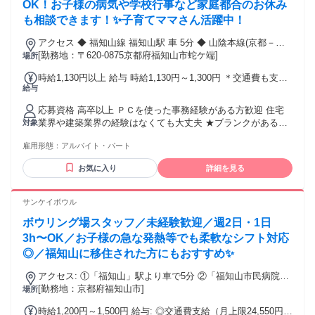
OK！お子様の病気や学校行事など家庭都合のお休み
も相談できます！✨子育てママさん活躍中！
アクセス ◆ 福知山線 福知山駅 車 5分 ◆ 山陰本線(京都－下
関) 福知山駅 車 5分 ◆ 舞鶴線 福知山駅 車 5分 ◆ 京都丹後鉄
[勤務地：〒620-0875京都府福知山市蛇ケ端]
場所
道宮福線 福知山駅 車 5分 ◆ 京都丹後鉄道宮福線 福知山市民
時給1,130円以上 給与 時給1,130円～1,300円 ＊交通費も支給
病院口駅 車 7分
給与
します!! ◆昇給あり 時給：【扶養内】1,130円 【社保加入】
1,300円 10:00～16:30 ※休憩75分 ※原則、残業はありませ
応募資格 高卒以上 ＰＣを使った事務経験がある方歓迎 住宅
ん。 ※更新上限：5年 ◆支払い方法： 月1回 ◆交通費： 全額
業界や建築業界の経験はなくても大丈夫 ★ブランクがある方
対象
支給
も歓迎！ ★事務経験が少ない方もお気軽に!! ★家づくりに興
雇用形態：
アルバイト・パート
味がある方は歓迎！ 未経験者歓迎/主婦（夫）歓迎/高校卒業
以上
お気に入り
詳細を見る
サンケイボウル
ボウリング場スタッフ／未経験歓迎／週2日・1日
3h〜OK／お子様の急な発熱等でも柔軟なシフト対応
◎／福知山に移住された方にもおすすめ✨
アクセス: ①「福知山」駅より車で5分 ②「福知山市民病院
口」駅より車で9分 ③「丹波竹田」駅から車より11分
[勤務地：京都府福知山市]
場所
時給1,200円～1,500円 給与: ◎交通費支給（月上限24,550円）